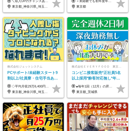
＼収入UPのチャンスあり◎昇給も可能です！／ ◆正社員 月給(地域による）＋グレード手当、深夜手当、残業代（全額支給）等の各種手当＋賞与年2回 ＜東京都／神奈川県（横浜市）＞ 月給21万4000円～27万円 ＜埼玉県／千葉県＞ 月給19万90000円～25万1000円 ＜栃木県／茨城県／山梨県＞ 月給18万4000円～23万6000円 【試用期間】 正社員：3ヵ月 アルバイト：なし ※試用期間と本採用後の給与・待遇に差異はありません ※グレード手当、深夜手当の詳細額は面接にてご案内させていただきます ※正社員は60歳定年のため、60代の方は嘱託社員での採用です。給与条件は嘱託給与となり、退職金と賞与がありません ＼正社員は「グレード認定制」という評価あり！制度勤続年数等に応じて入社時から手当を支給／ ◆グレードI：＋2000円（入社時～） ◆グレードII：＋5000円（在籍1年以上＆当社基準に当てはまる方） ◆グレードIII：＋1万円（社内試験の合格者） ◆アルバイト・パート 東京都:時給1226円 神奈川県:時給1225円 千葉県：時給1140円 埼玉県:時給1141円 栃木県:1068円 茨城県:1074円 山梨県:1052円
＜未経験でも初年度年収490万円～＞ ◆月給35万円～65万円＋賞与年2回（7月・12月） 【なぜ未経験に35万円を払えるのか】 UR都市機構様・日本郵政様・官公庁との直取引で中間マージンがなく、修繕・緊急対応だけで年4,000～5,000件。仕事が途切れない基盤があるため、調査を担う人材に相応の給与を支払えます。 【昇給について】 年齢や社歴ではなく、成長と貢献に応じて昇給する仕組みです。1回の昇給で年収100万円UPした社員もいます。 ※経験・スキルに応じて加給・優遇いたします ※試用期間3ヶ月（その間の給与・待遇に差異はありません） ※上記月給には、固定残業代（月45時間分／8.8万円～16.5万円）を含みます。超過分は別途全額支給します ※実際の残業は月平均10時間程度です。固定残業代は残業の有無にかかわらず全額支給します 【固定残業代について】 固定残業45時間分（88,000円～165,000円）を含む ※超過分は別途全額支給
募者全員面接◆賞与年2回
UR直取引◆残業月10h
東京都_神奈川県_埼玉県_千葉県_茨城県_栃木県_山梨県
東京都
株式会社ジェットシステム
株式会社ＥＶＥＲＹＦＯＯＤ 東京本社
PCサポート/未経験スタート9
コンビニ接客販売*正社員5名
割以上/社員寮・住宅手当あり/
以上採用*酔客対応無し*年休
正社員デビューOK/20代～30
120日～*創業59年の安定基盤*
◇平均月収29万6,400円(各種手当含む) ◇住宅手当⇒最大家賃の半額支給 ◇賞与年2回支給 ■月給22万5,000円以上＋地域手当＋時間外手当＋住宅手当＋家族手当 ※経験やスキルに応じて給与を決定します ※試用期間2ヶ月あり（期間内は時給1,060円以上となります） └地域により上がる可能性があり／例：東京都時給1,370円 └その他待遇に差異なし ＜モデル月収例＞ 1年目：296,400円 3年目：320,000円 【固定残業代について】 なし（残業代は、実際の労働時間に応じて別途全額支給）
●毎年1回（12月）の昇給で給与にしっかり反映！ ●賞与年2回あり（6月・12月） 月給26万円＋賞与年2回＋交通費全額支給 役職の有無にかかわらず、日々の頑張りは正当に評価します！ リーダー・店長昇格後は等級に合わせて給与UP＋役職手当があるので、 納得感を持って働くことができます◎ ※経験・スキルを考慮の上、決定します ※上記金額には固定残業代（21時間分・3万7300円以上）を含みます。超過分は別途全額支給します ※試用期間3ヶ月間あり（期間中の給与・待遇に差異はありません）
代活躍中/全国募集
コンビニ経験者優遇
東京都_神奈川県_埼玉県_千葉県_大阪府_愛知県_北海道_青森県_岩手県_宮城県_秋田県_山形県_福島県_茨城県_群馬県_新潟県_山梨県_長野県_富山県_石川県_静岡県_岐阜県_三重県_兵庫県_京都府_滋賀県_奈良県_和歌山県_広島県_岡山県_鳥取県_島根県_山口県_徳島県_香川県_愛媛県_高知県_福岡県_熊本県_佐賀県_長崎県_大分県_宮崎県_沖縄県
東京都_茨城県