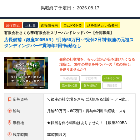
掲載終了予定日：
2026.08.17
終了間近
正社員
面接情報有
自己PR不要
話を聞きたい応募可
有限会社さくら亭/有限会社スリーハンドレッドバー【合同募集】
店長候補（銀座300BAR）*月給50万円～*完休2日制*銀座の元祖ス
タンディングバー**賞与年2回*転勤なし
銀座の社交場を、もっと誰もが足を運びたくなる
場所に。 35年の歴史を持つバーの「次の時代」
を創りませんか？
未経験歓迎
学歴不問
ベテランOK
完全週休2日
賞与複数月
面接1回
応募資格
＼銀座の社交場をさらに活気ある場所へ／ ●飲食業界での店舗運営（店長・副店長等）経験をお持ちの方（業態不問） ●キッチン業務（仕込み等）の経験をお持ちの方 ※売上・経費管理等の数値管理経験がある方を想
給与
月給50万円～60万円＋賞与年2回 ※経験・スキルに応じて給与を決定します ※月給には、固定残業代（月30h分/83,000円以上）を含みます。超過分は別途支給します ※試用期間は6ヶ月。その間は月
勤務地
★転居を伴う転勤はありません！ 【銀座300BAR5丁目店】 東京都中央区銀座5-9-11 ファゼンダビルB1 【銀座300BAR8丁目店】 東京都中央区銀座8-3-12 GINZA須賀ビルB1
残業時間
30時間以内