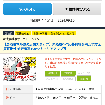
求人を見る
検討中に入れる
掲載終了予定日：
2026.09.10
正社員
面接情報有
自己PR不要
話を聞きたい応募可
株式会社ネオ・エモーション
【居酒屋マル城の店舗スタッフ】未経験OK*応募資格を満たす方全
員面接*中途定着率100%*キャリアアップ可
包丁が苦手でも大丈夫。数字のプレッシャーもな
く、純粋にお客様を笑顔にする楽しさだけを味わ
えるお店。
未経験歓迎
学歴不問
ベテランOK
完全週休2日
賞与複数月
面接1回
応募資格
★全員面接実施中★第二新卒・アルバイト経験・初めての転職も歓迎★パパ・ママ社員も活躍中★人物・意欲重視 ●学歴不問 ●未経験OK ●40歳以下の方（若年層の長期キャリア形成のため） ＼たくさんの方
給与
月給30万円～35万円＋各種手当＋交通費＋賞与年1回 ※前職給与・経験・スキルを考慮の上、決定いたします ※上記金額には固定残業代（30時間分／71,300円～）を含みます。超過分は全額支給します