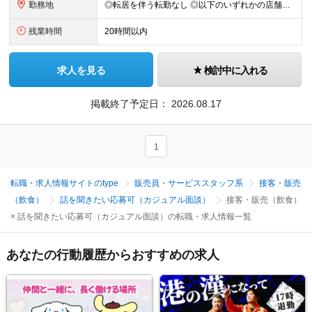
勤務地
◎転居を伴う転勤なし ◎以下のいずれかの店舗への配属となります ■まぐろ問屋 二代目 マル城キッチン【THE LIVE店(横浜関内)】 神奈川県横浜市中区港町１丁目1番１ BASEGATE横浜関内
残業時間
20時間以内
求人を見る
検討中に入れる
掲載終了予定日：
2026.08.17
1
転職・求人情報サイトのtype
販売員・サービススタッフ系
接客・販売
（飲食）
話を聞きたい応募可（カジュアル面談）
接客・販売（飲食）
× 話を聞きたい応募可（カジュアル面談）の転職・求人情報一覧
あなたの行動履歴からおすすめの求人