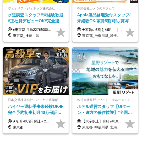
ヴェオリア・ジェネッツ株式会社 関東支店 東京業務課
株式会社カメラのキタムラ
水道調査スタッフ#未経験歓迎
Apple製品修理受付スタッフ/
#正社員デビューOK#完全週休
未経験OK/家賃8割補助/賞与年
2日制#年休125日#資格取得支
2回/残業月平均4.7h/最大7連休
■東京都 月給22万5000円（東京地域手当3万円含）～25万円＋残業代全額支給＋各種手当 ■神奈川県 月給19万5000円～24万円＋残業代全額支給＋各種手当 ※年齢・経験を考慮し決定 ※試用期間3ヶ月（期間中の給与・待遇に差異はありません） ◆通勤手当あり（全額支給） ◆昇給年1回、賞与年2回。世界最大級の環境企業グループならではの安定した給与体系です。
★家賃の8割を補助！（限度額は地域により異なる） ※転勤による引っ越しが発生する場合 ＝＝＝＝＝＝＝＝＝＝＝＝＝＝＝＝＝＝＝＝＝＝＝ 例えば、家賃7.5万円なら6万円は会社で負担。 あなたが支払うのは、たったの1.5万円です！ 年間では自己負担額が約72万ほどお得になります！ ＝＝＝＝＝＝＝＝＝＝＝＝＝＝＝＝＝＝＝＝＝＝＝ 月給22万8,700円～26万3,100円＋賞与年2回（初回の支給は当社規定による）＋残業手当 ＜実際の給与例＞ *24歳:月給23万4,700円＋賞与年2回（初回の支給は当社規定による）＋残業手当＋諸手当 ※上記はあくまで参考月給です。ご経歴・年齢を考慮し、当社規定により決定します ※評価により昇給あり ※残業代は別途支給あり ※試用期間2ヶ月あり（期間中の給与・待遇に差異はありません） 【実在する社員の年収モデル】 年収530万円（30歳） 年収820万円（40歳） 【入社時の想定年収】 330万円～900万円
援有#社員数千人以上
OK
東京都_神奈川県
東京都_神奈川県_埼玉県_千葉県_大阪府_愛知県_北海道_岩手県_宮城県_秋田県_福島県_茨城県_栃木県_富山県_石川県_福井県_静岡県_岐阜県_三重県_兵庫県_京都府_滋賀県_奈良県_広島県_岡山県_徳島県_香川県_愛媛県_高知県_福岡県_熊本県_佐賀県_長崎県_大分県_宮崎県_沖縄県
日本交通株式会社 ハイヤー事業部
株式会社星野リゾート・マネジメント
ハイヤー運転手◆未経験OK◆
ホテル運営スタッフ【UIター
完全予約制◆初月40万保証◆
ン・遠方の移住歓迎】*全国募
平均年収600万◆約4ヶ月研修
集*週休3日/年休161日可*未経
★初月40万円保証＋2～6ヶ月目35万円保証 ★平均年収600万円 月給236,000円（一律手当含む）＋運転手当（運転した時間に応じて支給）＋残業代＋賞与年2回 ※基礎研修期間（10日間）は日給1万円を支給します ※試用期間中（3ヶ月）の給与・待遇に差異はありません ※残業代は全額支給します
【大卒以上】月給240,800円以上+賞与2回+各種手当 【短大・専門学校卒】月給204,400円以上+賞与2回+各種手当 【上記以外】月給187,000円以上+賞与2回+各種手当 ※経験、資格、能力等を考慮の上、決定いたします ※残業代全額支給 ※試用期間3ヶ月（条件変更なし）
あり◆運転は1日4hほど
験OK*新規開業あり
東京都
東京都_神奈川県_北海道_青森県_山形県_福島県_栃木県_群馬県_山梨県_長野県_石川県_静岡県_岐阜県_京都府_広島県_島根県_山口県_高知県_長崎県_大分県_鹿児島県_沖縄県