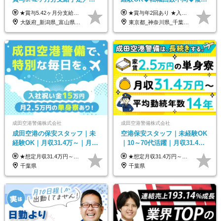
業月11h程／年休119日+有給
勤務地で募集中◆ブランクあ
★賞与5.42ヶ月分支給予定あり！ （大卒以上）月給24万1,692円～39万5,780円＋各種手当＋賞与2回 （高卒以上）月給22万2,662円～39万5,780円＋各種手当＋賞与2回 ※上記は2025年度新卒支払額（京阪神地区）となります ※勤務地・学歴で異なり、ご経験・能力等をふまえた金額を加算します ※残業代は別途全額支給します ※当社規程に基づき決定します ※試用期間あり（3ヶ月／待遇に変更はありません） ※基本給以外の諸手当として扶養・職務・時間外・通勤手当等を支給します ※京阪神地区以外の勤務地の場合 月給（大卒）23万0,706円～／月給（高卒）21万2,541円～となります
★賞与年2回あり ★入社祝い金3万円支給 ★出産祝い金や育児支援金などの手当も充実！ ≪給与モデル≫ 【東京】基本給27万2780円/月給＋時間外手当（25h） 【愛知】基本給25万4990円/月給＋時間外手当（25h） 【大阪】基本給25万4990円/月給＋時間外手当（25h） 【福岡】基本給23万7200円/月給＋時間外手当（25h） -------------- ▽各地の給与は下記をご確認ください！ ■北海道 月給20万円～ ■東北 月給20万円～ ■北関東 埼玉／月給22万5000円～ 茨城・群馬・新潟／月給20万円～ ■南関東 東京・神奈川／月給23万円～ 千葉／月給22万5000円～ 山梨／月給20万円～ ■中部 愛知／月給21万5000円～ 長野・岐阜・三重／月給20万円～ ■関西 大阪／月給21万5000円～ 京都・兵庫／月給21万円～ 滋賀・奈良／月給20万円～ ■中四国 岡山・山口・四国・広島／月給20万円～ ■九州 福岡・鹿児島・長崎／月給20万円～
平均18.7日
りOK◆室内業務がメイン
大阪府_新潟県_富山県_石川県_福井県_三重県_兵庫県_京都府_滋賀県_奈良県_和歌山県_広島県_岡山県_鳥取県_島根県_山口県_福岡県
東京都_神奈川県_千葉県_北海道_福島県_長野県_岐阜県_三重県_京都府_福岡県
成田空港警備株式会社
成田空港警備株式会社
成田空港の保安スタッフ｜未
空港保安スタッフ｜未経験OK
経験OK｜月収31.4万～｜月
｜10～70代活躍｜月収31.4万
2.5万の単身寮｜住宅手当&家
&賞与年2回｜家族・住宅手当
★想定月収31.4万円～＋賞与年2回（59万円以上） ★入社お祝い金15万円支給 ★水道+光熱費無料の家賃がリーズナブルな社員寮(単身寮)あり！ ★住宅手当&家族手当あり 月給24万5000円以上(基本給21万1000円＋業務別手当35,000円)＋賞与年2回（賞与支給額：59万円以上を想定）＋残業代全額 ※みなし残業なし！残業代は全額支給します。 ※資格手当・深夜手当など、様々な手当をご用意しています。 ※入社お祝い金は１か月経過後、3ヶ月経過後、6ヶ月経過後に各5万円ずつ給与に加算して支給いたします。 ※指定の検定資格をお持ちの方には別途手当を支給します。入社後に取得した場合は給与に加算し支給します。 ・施設警備 1級7,000円 2級4,000円 ・交通誘導 1級7,000円 2級4,000円 ・雑踏警備 1級7,000円 2級4,000円 など
★想定月収31.4万円～＋賞与年2回（59万円以上） ★入社お祝い金15万円支給 ★水道+光熱費無料の家賃がリーズナブルな社員寮(単身寮)あり！ 月給24万5000円以上(基本給21万1000円＋業務別手当35,000円)＋賞与年2回（賞与支給額：59万円以上を想定）＋残業代全額 ※みなし残業なし！残業代は全額支給します。 ※資格手当・深夜手当など、様々な手当をご用意しています。 ※入社お祝い金は１か月経過後、3ヶ月経過後、6ヶ月経過後に各5万円ずつ給与に加算して支給いたします。 ※指定の検定資格をお持ちの方には別途手当を支給します。入社後に取得した場合は給与に加算し支給します。 ・施設警備 1級7,000円 2級4,000円 ・交通誘導 1級7,000円 2級4,000円 ・雑踏警備 1級7,000円 2級4,000円 など
族手当｜入社祝い金15万
｜光熱費0円の単身寮
千葉県
千葉県