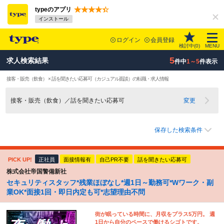
typeのアプリ
インストール
ログイン
会員登録
検討中(
0
)
MENU
5
求人検索結果
件中
1～5
件表示
接客・販売（飲食） × 話を聞きたい応募可（カジュアル面談）の転職・求人情報
接客・販売（飲食）／話を聞きたい応募可
変更
保存した検索条件
PICK UP!
正社員
面接情報有
自己PR不要
話を聞きたい応募可
株式会社帝国警備新社
セキュリティスタッフ*残業ほぼなし*週1日～勤務可*Wワーク・副
業OK*面接1回・即日内定も可*志望理由不問
街が眠っている時間に、月収をプラス5万円。 週
1日から自分のペースで働けるシゴトです。