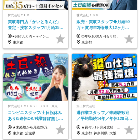
株式会社ＹＬＤ
株式会社１６６
買取専⾨店「かいとるんだ」
販売・買取スタッフ◆月給50
査定・接客スタッフ□⽉給35万
万＋賞与年2回(最大12ヶ月分
円以上＋毎⽉インセン□年休
支給)◆前職給与保証◆年収
■月給35万円～＋インセンティブ＋各種手当 ※固定残業代（月45時間分87,600円～）を含む。超過した場合は別途残業代を支給いたします ※経験・年齢などを考慮の上、決定します ※試用期間3ヶ月あり（待遇に変動なし）
◎年収1000万円も可能 ◎複雑な条件やノルマは一切なし！ 頑張った分だけシンプルに還元される給与体系です。 経験者の方には「前職給与保証」をお約束します！ ■月給50万円～80万円（役職手当を含む） ★平均月収：60～70万円程度 ★「〇件以上で支給」といった複雑な条件やノルマの縛りは一切ありません。 お客様に寄り添い、利益が出た分はしっかりとあなたの給与へ還元します！ ※経験・能力を考慮のうえ決定します。 ※試用期間3ヶ月あり。その間の待遇・給与に差異はありません。 ※上記の金額は固定残業代（20時間/5万円～）含んだ金額です。 超過分は別途記載します。
120日以上□土日休み
1000万可◆オープニング
東京都
東京都
株式会社ＥＶＥＲＹＦＯＯＤ 東京本社
第工株式会社
コンビニスタッフ/土日祝休み
港作業スタッフ／未経験歓迎
あり/5連休OK/残業ほぼ無し/
／平均勤続14年／年休120日以
賞与年2回/トイレ掃除・夜勤
上／食事手当・家族手当あり
★未経験から月給26万円スタート！ ★毎年1回（12月）の昇給＋賞与（年2回）で給与にしっかり反映！ 月給26万円＋賞与年2回＋交通費全額支給 ※リーダー・店長昇格後は基本給2万円UP＋役職手当支給 ※経験・スキルを考慮の上、決定します ※上記金額には固定残業代（21時間分・3万7300円以上）を含みます。超過分は別途全額支給します ※試用期間3ヶ月間あり（期間中の給与・待遇に差異はありません）
★賞与5.1ヶ月分支給！ ★入社3年目・30代で年収730万円の先輩も活躍中！ ★入社1年目・20代で月収29万円の実績あり 月給：22.5万円～30.5万円＋各種手当＋賞与年2回＋残業代全額支給 ※経験・能力などを考慮のうえ決定します ※上記月給には食事手当(5000円／月）を含みます ※残業代は分単位で100％支給いたします ※試用期間3ヶ月。その間の給与・待遇に差異はありません 【月収例】 ◆33.5万円／31歳 入社7か月 ◆38.5万円／32歳 入社1年目 ◆48.4万円／44歳 入社12年目 ※経験・能力などを考慮のうえ決定 ※月収・給与例には休日手当も含みます 【手当詳細】 ◆交通費規定支給（上限3万5000円／月） ◆時間外手当全額支給 ◆休日出勤手当 ◆港湾住宅あり（1R・2万円台～） ◆資格取得支援制度：全額負担 ◆地域手当：関東地区1万円／月
無し/面接1回
／賞与5.1ヶ月分
東京都_茨城県
東京都_神奈川県_大阪府_愛知県_兵庫県