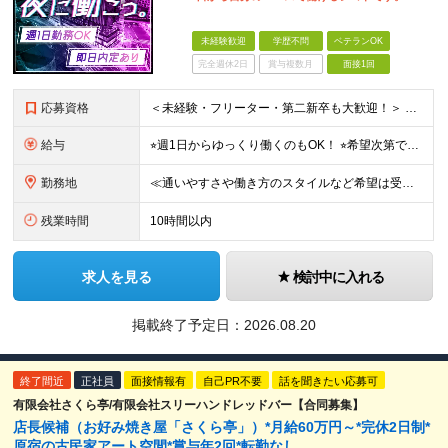
未経験歓迎
学歴不問
ベテランOK
完全週休2日
賞与複数月
面接1回
応募資格
＜未経験・フリーター・第二新卒も大歓迎！＞ ※学歴不問 ★堅苦しい志望動機は必要なし！ ★コミュ力に自信がなくてもOK！ ★特別な資格や専門知識は必要ありません！ 【こんな想いをお持ちの方はぜひ
給与
⭐︎週1日からゆっくり働くのもOK！ ⭐︎希望次第で収入UPも可能！ 当務（当直）／日給21,450円～24,700円 長夜勤／日給13,650円～15,275円 ※支給方法※ 15日締め、25日
勤務地
≪通いやすさや働き方のスタイルなど希望は受け入れます！》 ★転居を伴う転勤なし ★直行直帰が基本 ★駅チカ・オープニング案件も多数 ・希望に応じて東京都内近郊、ほか神奈川・千葉・埼玉も含め、配属先を
残業時間
10時間以内
求人を見る
検討中に入れる
掲載終了予定日：
2026.08.20
終了間近
正社員
面接情報有
自己PR不要
話を聞きたい応募可
有限会社さくら亭/有限会社スリーハンドレッドバー【合同募集】
店長候補（お好み焼き屋「さくら亭」）*月給60万円～*完休2日制*
原宿の古民家アート空間*賞与年2回*転勤なし