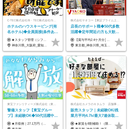
C-TEC株式会社/B・TEC株式会社/S・TEC株式会社【合同募集】
株式会社ヤオコー【東証プライム上場グループ】
ホテルのハウスキーピング(有
店長のサポート職◆50代多数
名ホテル)◆全員面接(条件あ
活躍◆定年間近の方も大歓
り)◆未経験OK◆リゾート地
迎！◆出勤はお昼から◆平均
★スタッフ管理（シフト調整など）の経験があれば【月給28万円以上】 ★賞与支給実績：基本給の2ヶ月分～3ヶ月分 ＝＝ライフスタイルに合わせて働き方を選べます＝＝ ■正社員 ＜未経験者＞月給25万円(寮なしの場合)～35万円＋賞与年2回 ＜経験者＞月給28万円～35万円＋賞与年2回 ※寮をご利用の場合は月給22万円～ ※経験やスキルに応じて決定します ※残業代全額支給 ※試用期間（3ヶ月間）中の雇用形態や待遇に差異はありません ※正社員の場合、転勤の可能性あり ■契約社員 月給22万円～＋残業代全額支給 ※契約社員の場合、賞与の支給および転勤の可能性はありません ※勤務時間や勤務日数の希望があればご相談に応じます ※試用期間なし ※契約の更新 有(勤務状況により判断する) 更新上限 有(通算契約期間の上限 1年/更新回数の上限 なし)
【賞与平均2.4ケ月分│決算賞与も20年以上連続で支給中！】 ＜月収例＞ 月収29万円（地域限定正社員／残業代・各種手当含む） 月収26万円（契約社員／残業代・各種手当含む） ◆月給：月給258,400円～361,500円＋残業代＋各種手当 ※給与は前職での経験、スキルを考慮し、決定します ※残業代は全額支給します ※契約社員としてご入社いただく方は、賞与額に差異あり。詳細は面接でお話しします ※試用期間3ヶ月あり。条件に変更はありません ※契約社員の場合：契約期間12カ月（更新あり） ※60歳未満でご入社いただいた方も、60歳になったタイミングで雇用形態は契約社員に切り替えとなります。
も選べる◆月25万円
賞与2.4ヶ月分◆残業少なめ
神奈川県_大阪府_愛知県_北海道_兵庫県_京都府_広島県_福岡県_大分県_宮崎県_鹿児島県_沖縄県
東京都_神奈川県_埼玉県_千葉県_茨城県_栃木県_群馬県
東宝ファシリティーズ株式会社（東宝株式会社100％出資）
株式会社カメラのキタムラ 店舗事業部【カメラのキタムラ】
警備スタッフ【東宝グルー
販売スタッフ｜未経験OK/残
プ】未経験OK◆50代活躍中
業月平均4.7h/最大7連休取得
◆1勤務で2日分休み◆8割が座
可/全国募集/家賃8割を会社が
★月収例｜27.1万円（月給+残業代2.4万円+資格手当0.2万円+家族手当0.85万円） ★賞与年2回＆充実した手当あり！ ■月給23万6,500円～＋賞与年2回＋各種手当 ┗月給には職務手当19,500円、調整手当15,000円、住宅手当18,500円、契約社員手当1,500円を含みます ※試用期間4ヶ月(期間中の給与・待遇の差異はありません) ━━━━━━━━━━ 各種手当も充実！ ━━━━━━━━━━ ★家族手当 ★役付手当 ★資格手当 ★年末年始勤務手当 ★交通費支給（月5万円以内／6ヶ月分の定期代を支給） ★残業・深夜残業手当（全額支給） ━━━━━━━━━━ 給与支給日は毎月25日です ━━━━━━━━━━ 例：1月1日付入社の場合 1月25日に基本給+変動しない手当を支給 2月25日に前月分の残業手当など変動する手当を支給
★家賃を8割補助！（限度額は地域により異なる） ※転勤による引っ越しが発生する場合 ＝＝＝＝＝＝＝＝＝＝＝＝＝＝＝＝＝＝＝＝＝＝＝ 例えば、家賃7.5万円なら6万円は会社で負担。 あなたが支払うのは、たったの1.5万円です！ 年間では自己負担額が約72万ほどお得になります！ ＝＝＝＝＝＝＝＝＝＝＝＝＝＝＝＝＝＝＝＝＝＝＝ 月給22万8,700円～26万3,100円＋賞与年2回（初回の支給は当社規定による）＋残業手当 ＜実際の給与例＞ *24歳:月給23万4,700円＋賞与年2回（初回の支給は当社規定による）＋残業手当＋諸手当 ※上記はあくまで参考月給です。ご経歴・年齢を考慮し、当社規定により決定します ※評価により昇給あり ※残業代は別途支給あり ※試用期間2ヶ月あり（期間中の給与・待遇に差異はありません） 【実在する社員の年収モデル】 年収530万円（30歳） 年収820万円（40歳） 【入社時の想定年収】 330万円～900万円
り仕事◆賞与年2回
負担/賞与年2回