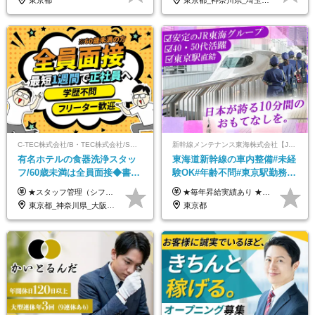
東京都
東京都_神奈川県_埼玉県_千葉県_大阪府_愛知県_北海道_青森県_宮城県_秋田県_山形県_茨城県_群馬県_新潟県_長野県_富山県_静岡県_三重県_兵庫県_京都府_広島県_岡山県_鳥取県_山口県_徳島県_香川県_愛媛県_福岡県_熊本県_佐賀県_長崎県_大分県_宮崎県_鹿児島県
C-TEC株式会社/B・TEC株式会社/S・TEC株式会社【合同募集】
新幹線メンテナンス東海株式会社【JR東海グループ】
有名ホテルの食器洗浄スタッ
東海道新幹線の車内整備#未経
フ/60歳未満は全員面接◆書類
験OK#年齢不問#東京駅勤務
選考なし◆ブランクOK◆月25
#59歳まで正社員登用可＆登用
★スタッフ管理（シフト調整など）の経験があれば【月給28万円以上】 ★賞与支給実績：基本給の2ヶ月分～3ヶ月分 ＝＝ライフスタイルに合わせて働き方を選べます＝＝ ■正社員 ＜未経験者＞月給25万円～35万円＋賞与年2回 ＜経験者＞月給28万円～35万円＋賞与年2回 ※経験やスキルに応じて決定します ※残業代全額支給 ※試用期間（3ヶ月間）中の雇用形態や待遇に差異はありません ※正社員の場合、転勤の可能性あり ■契約社員 月給22万円～＋残業代全額支給 ※契約社員の場合、賞与の支給および転勤の可能性はありません ※勤務時間や勤務日数の希望があればご相談に応じます ※試用期間なし ※契約の更新 有(勤務状況により判断する) 更新上限 有(通算契約期間の上限 1年/更新回数の上限 なし)
★毎年昇給実績あり ★入社3年で430万円も可(正社員登用された場合) ■入社時月収例：25万2840円(1万2040円×21日)＋賞与支給実績有（年2回・2025年度） 日給1万2040円 ※別途「超過勤務手当、祝繁手当、特殊手当」の支給有 ※試用期間中（2ヶ月）の待遇・雇用形態に差異はございません
万～ ◆40～50代活躍
実績多数！
東京都_神奈川県_大阪府_愛知県_北海道_京都府_福岡県_沖縄県
東京都