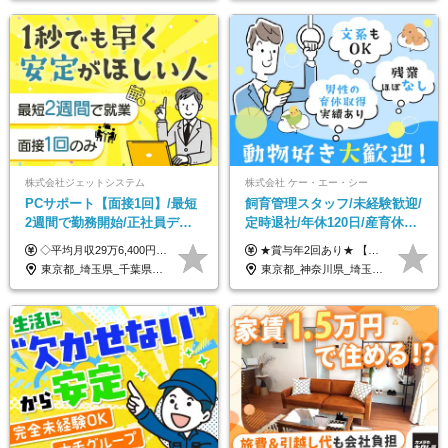
株式会社ジェットシステム
株式会社 ケー・エー・シー
PCサポート【面接1回】/最短
飼育管理スタッフ/未経験歓迎/
2週間で勤務開始/正社員デビ
定時退社/年休120日/産育休実
ュー歓迎/未経験9割以上/社員
績あり/連休取得OK/賞与年2
◇平均月収29万6,400円(各種手当含む) ◇住宅手当⇒最大家賃の半額支給 ◇賞与年2回支給 ■月給22万5,000円以上＋地域手当＋時間外手当＋住宅手当＋家族手当 ※経験やスキルに応じて給与を決定します ※試用期間2ヶ月あり（期間内は時給1,060円以上となります） └地域により上がる可能性があり／例：東京都時給1,370円 └その他待遇に差異なし ＜モデル月収例＞ 1年目：296,400円 3年目：320,000円 【固定残業代について】 なし（残業代は、実際の労働時間に応じて別途全額支給）
★賞与年2回あり★ 【未経験の方】月給20万7,750円～＋賞与年2回＋残業代全額支給＋交通費支給 【生物系大卒の方】月給21万3,750円～＋賞与年2回＋残業代全額支給＋交通費支給 ★手当が充実★ ・資格手当（実験動物技術者2級：月3,000円、1級：月7,000円） ・家族手当 ・住宅費用補助（転居を伴う転勤の場合：最大5年間支給） ・残業代全額支給 ※入社5年目程度で賞与4.6ヶ月分の支給実績あり ※月給の金額は、能力やスキルを考慮して決定します ※試用期間6ヶ月あり（雇用形態・給与・待遇に差異なし）
寮・住宅手当あり
回/急募求人
東京都_埼玉県_千葉県_愛知県_北海道_群馬県_長野県_富山県_石川県_静岡県_香川県_高知県_熊本県_長崎県_沖縄県
東京都_神奈川県_埼玉県_大阪府_愛知県_茨城県_三重県_京都府_佐賀県