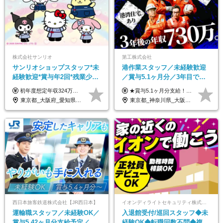
株式会社サンリオ
第工株式会社
サンリオショップスタッフ*未
港作業スタッフ／未経験歓迎
経験歓迎*賞与年2回*残業少な
／賞与5.1ヶ月分／3年目で年
め*産育休取得実績豊富*可愛
収730万円も可／食事手当あり
初年度想定年収324万円～690万円！ ◆全国一律 月給230,000円～＋賞与＋通勤手当＋役職手当＋時間外手当 《手当充実！》 ＊昇給/年1回 ＊賞与/年2回（7月/12月） ＊通勤手当：交通費支給（規定あり） ＊時間外手当 ＊販売職手当 ＊役職手当 《キャリアパス》 ▼店長（32歳）／年収400万円 ▼トレーナー（37歳）／年収500万円 ▼SV（40歳）／年収570万円 ※SVとして活躍された場合、574万円以上に昇給も目指せます。 日頃のお店での頑張りをしっかり評価する体制を整えており、 ご自身の努力次第で昇給する制度を用意しています！ 《ゆくゆくは・・・》 ■店舗スタッフをとりまとめ、お店づくりを主体で行う店長へ ■複数店舗を統括するトレーナーへとキャリアアップ ■様々な規模の店舗を経験しSVとして活躍した後は、本社の教育担当や店舗支援を担う本部スタッフとして活躍いただけます。 ※経験・能力を考慮の上、当社規定により優遇いたします。 ※入社日から6カ月間の試用期間あり。その間の待遇に差異はありません。
★賞与5.1ヶ月分支給！ ★入社3年目・30代で年収730万円の先輩も活躍中！ ★入社1年目・20代で月収29万円の実績あり 月給：22.5万円～30.5万円＋各種手当＋賞与年2回＋残業代全額支給 ※経験・能力などを考慮のうえ決定します ※上記月給には食事手当(5000円／月）を含みます ※残業代は分単位で100％支給いたします ※試用期間3ヶ月。その間の給与・待遇に差異はありません 【月収例】 ◆33.5万円／31歳 入社7か月 ◆38.5万円／32歳 入社1年目 ◆48.4万円／44歳 入社12年目 ※経験・能力などを考慮のうえ決定 ※月収・給与例には休日手当も含みます 【手当詳細】 ◆交通費規定支給（上限3万5000円／月） ◆時間外手当全額支給 ◆休日出勤手当 ◆港湾住宅あり（1R・2万円台～） ◆資格取得支援制度：全額負担 ◆地域手当：関東地区1万円／月
い制服*社割有
／年休120日以上
東京都_大阪府_愛知県_北海道_栃木県_静岡県_兵庫県_京都府_福岡県
東京都_神奈川県_大阪府_愛知県_兵庫県
西日本旅客鉄道株式会社【JR西日本】
イオンディライトセキュリティ株式会社（イオングループ）
運輸職スタッフ／未経験OK／
入退館受付/巡回スタッフ◆未
賞与5.42ヶ月分支給予定／残
経験OK◆転職回数不問◆複数