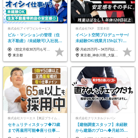
株式会社アイザワビルサービス
株式会社TKP 営業本部
ビル・マンションの管理（住
イベント空間プロデューサー/
友不動産）/未経験可/入社祝い
未経験OK/残業月15h以下/豊
金10万円/月収30万円可/40～
富な福利厚生/全国募集/平均有
《想定月収30万円も可能！/想定年収380万円》 ■月給24万5000円以上＋賞与年2回(2カ月/2025年実績)＋時間外手当＋資格手当＋役職手当＋交通費 ………… ≪昇給、賞与、および各種諸手当について≫ ◇入社お祝い金（10万円 ※3カ月精勤後支給） ◇昇給/年1回 ◇賞与/年2回(2カ月/2025年実績) ◇時間外手当 ◇資格手当 └・ビル設備管理技能士1級（1万円/月） ・ビル設備管理技能士2級（5000円/月） ・建築物環境衛生管理技術者（1万円/月） ・防火管理技能者（3000円/月） ・消防設備士乙4類（3000円/月） 他 ◇役職手当 └・班長/サブリーダー/リーダー（5000円～2万円/月） ◇物件手当（最大2万円 ※物件により異なる） ◇退職金あり ※経験・年齢・能力を考慮した上、当社規定により優遇いたします。 ※3カ月の試用期間あり。その間の給与や福利厚生に差異はありません。 《モデル年収》 ・入社1年/35歳：年収380万円 ・入社3年/38歳：年収400万円
月給25万円～34万円以上＋各種手当＋残業代＋賞与年2回（昨年度2～4ヶ月分） 初年度想定年収：350万円～ ＜クラス・経験別の月給目安＞ ■メンバークラス：月給25万円以上 ■店長やSVなどのマネジメント経験者：月給30万円～スタート可 ■リーダークラス：月給34万円以上 ※月給は配属エリア・経験・能力を考慮して決定します（前職の経験・収入をお聞かせください）。 ※上記にはみなし残業手当20～30時間分（メンバー：3万1134円以上、経験5年以上：5万2448円以上、リーダー：5万9441円以上）を含みます。 ※超過分は別途支給いたします。
50代活躍/S102
給取得日数14.9日
東京都
東京都_神奈川県_大阪府_愛知県_北海道_宮城県_静岡県_京都府_広島県_福岡県
株式会社スリーエス【東証プライム上場グループ】
株式会社クリスタルジャパン
セキュリティスタッフ◆73歳
【建物調査スタッフ】未経験
まで再雇用可能◆座り仕事中
から建築のプロへ◆月給35万
心◆東証プライム上場G◆応
円～＋賞与年2回◆官公庁・