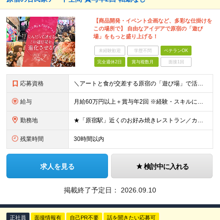
【商品開発・イベント企画など、多彩な仕掛けを
この場所で】 自由なアイデアで原宿の「遊び
場」をもっと盛り上げる！
未経験歓迎
学歴不問
ベテランOK
完全週休2日
賞与複数月
面接1回
応募資格
＼アートと食が交差する原宿の「遊び場」で活躍する／ ●飲食業界での店舗運営（店長・副店長等）経験をお持ちの方（業態不問） ●キッチン業務（仕込み等）の経験をお持ちの方 ※売上・経費管理等の数値管理経験
給与
月給60万円以上＋賞与年2回 ※経験・スキルに応じて給与を決定します ※店長＝管理監督者となり残業代の支給はありません ※上記金額には職能給、期待給、役職手当が含まれます ※試用期間は3～6ヶ月。そ
勤務地
★「原宿駅」近くのお好み焼きレストラン／カフェバー勤務 住所／東京都渋谷区神宮前 3-20-1 ※転居を伴う転勤はありません （変更の範囲）上記勤務地を除く当社関連勤務地 ※本求人は［有限会社さく
残業時間
30時間以内
求人を見る
検討中に入れる
掲載終了予定日：
2026.09.10
正社員
面接情報有
自己PR不要
話を聞きたい応募可