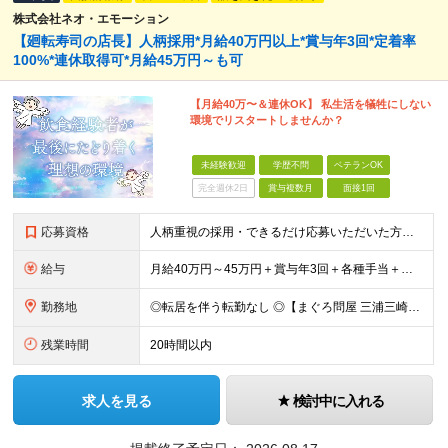
株式会社ネオ・エモーション
【廻転寿司の店長】人柄採用*月給40万円以上*賞与年3回*定着率
100%*連休取得可*月給45万円～も可
【月給40万〜＆連休OK】 私生活を犠牲にしない
環境でリスタートしませんか？
未経験歓迎
学歴不問
ベテランOK
完全週休2日
賞与複数月
面接1回
応募資格
人柄重視の採用・できるだけ応募いただいた方とお会いしてます！ ■学歴不問／ブランクOK ■飲食業界での勤務経験がある方 ★マネジメント経験者は優遇いたします ＼こんな方にピッタリ／ ◎チームをまと
給与
月給40万円～45万円＋賞与年3回＋各種手当＋交通費 ※前職給与・経験・スキルを考慮の上、決定いたします ※上記金額には固定残業代（63時間分／148,451円）を含みます。超過分は別途全額支給しま
勤務地
◎転居を伴う転勤なし ◎【まぐろ問屋 三浦三崎港・めぐみ水産・恵み】のいずれかの店舗への配属となります ■マークイズみなとみらい店 神奈川県横浜市西区みなとみらい3-5-1 MARK IS みなとみ
残業時間
20時間以内
求人を見る
検討中に入れる