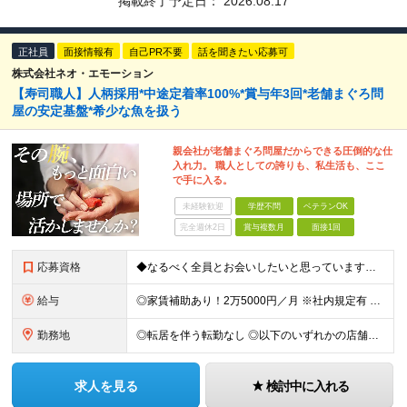
掲載終了予定日：
2026.08.17
正社員
面接情報有
自己PR不要
話を聞きたい応募可
株式会社ネオ・エモーション
【寿司職人】人柄採用*中途定着率100%*賞与年3回*老舗まぐろ問
屋の安定基盤*希少な魚を扱う
親会社が老舗まぐろ問屋だからできる圧倒的な仕
入れ力。 職人としての誇りも、私生活も、ここ
で手に入る。
未経験歓迎
学歴不問
ベテランOK
完全週休2日
賞与複数月
面接1回
応募資格
◆なるべく全員とお会いしたいと思っています！◆経験浅めの方も大歓迎です！ ■寿司職人としての経験がある方 ■学歴不問 ＼こんな方にピッタリ！／ ◎寿司が好きで、技術をもっと磨いていきたい方 ◎明る
給与
◎家賃補助あり！2万5000円／月 ※社内規定有 ┗実質の手取りが増える嬉しい補助です。 ◎報奨金あり！ ┗社内・社外コンテストで店舗と個人を表彰。賞金は2万円～10万円です！ ◎資格取得支援あり
勤務地
◎転居を伴う転勤なし ◎以下のいずれかの店舗への配属となります 【東京都】 ■まぐろ問屋 三浦三崎港 恵み ┗ハラカド店 ┗渋谷ヒカリエ店 ■まぐろ問屋 三浦三崎港 ┗上野店 【神奈川県】 ■ま
求人を見る
検討中に入れる