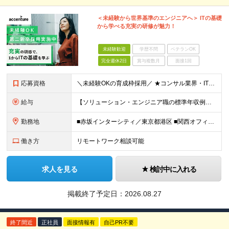
＜未経験から世界基準のエンジニアへ＞ ITの基礎
から学べる充実の研修が魅力！
未経験歓迎
学歴不問
ベテランOK
完全週休2日
賞与複数月
面接1回
応募資格
＼未経験OKの育成枠採用／ ★コンサル業界・IT職種の経験は不問です！ ■大卒以上 ■35歳未満の方（長期キャリア形成のための例外事由 3号のイ） 第二新卒をはじめ、子育てなどのブランクを経て再度キ
給与
【ソリューション・エンジニア職の標準年収例】 標準年収額：6,630,000円 ※あくまでも理論値であり、実際に支払う金額をお約束するものではございません。 ＜基本給＞ ■東京/関西採用 年額基本給
勤務地
■赤坂インターシティ／東京都港区 ■関西オフィス／大阪府大阪市北区 ■アクセンチュア・イノベーションセンター北海道／北海道札幌市 ■アクセンチュア・アドバンスト・テクノロジーセンター仙台／宮城県仙台市
働き方
リモートワーク相談可能
求人を見る
検討中に入れる
掲載終了予定日：
2026.08.27
終了間近
正社員
面接情報有
自己PR不要