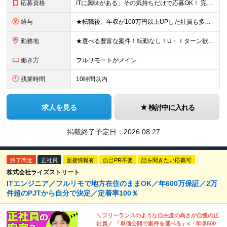
応募資格
ITに興味がある」その気持ちだけで応募OK！ 完全未経験OK！人柄採用！ ◆未経験歓迎 ◆学歴不問、文系理系不問 ◆第二新卒歓迎 ★経験や知識よりも、あなたの「挑戦したい」という気持ちを重視します
給与
★転職後、年収が100万円以上UPした社員も多数！ 【未経験者】 月給27.5万円＋諸手当＋賞与 【経験者】※実務3年以上を想定 月給30万円以上＋諸手当＋賞与 ※経験やスキルに応じて決定します
勤務地
★選べる豊富な案件！転勤なし！U・Ｉターン歓迎！ ★フルリモート案件あり！ 東京、神奈川、埼玉、千葉、愛知、大阪、兵庫、京都、広島、福岡をはじめとする全国各地のプロジェクト先。 プライム上場、グロ
働き方
フルリモートがメイン
残業時間
10時間以内
求人を見る
検討中に入れる
掲載終了予定日：
2026.08.27
終了間近
正社員
面接情報有
自己PR不要
話を聞きたい応募可
株式会社ライズストリート
ITエンジニア／フルリモで地方在住のままOK／年600万保証／2万
件超のPJTから自分で決定／定着率100％
＼フリーランスのような自由度の高さが自慢の正
社員／ 「単価公開で案件を選べる」×「年収600