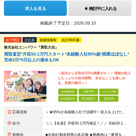
求人を見る
検討中に入れる
掲載終了予定日：
2026.09.10
終了間近
正社員
面接情報有
自己PR不要
株式会社エンパワー『買取大吉』
買取査定*月収50.1万円スタート*未経験入社95%超*残業ほぼなし*
完休2日*5日以上の連休もOK
＼初月から月収50万円×残業ゼロ！／ 理想の収入
とたっぷりの自分時間。 好きなことを楽しめ
る、充実の毎日へ！
未経験歓迎
学歴不問
ベテランOK
完全週休2日
賞与複数月
面接1回
応募資格
＜★95%が未経験入社で活躍中！収入を上げたい・新しいスキルを身につけたい方、大歓迎！★＞ ◆学歴不問・第二新卒歓迎 ◆社会人経験1年以上 ★100％人柄、意欲重視の採用です 「新しい環境でスタート
給与
＼＼【全員】月収50.1万円保証！／／ 月給30.1万円＋インセン＋特別手当20万円(半年間)＋賞与 ※経験者は優遇いたします（研修も免除の場合有） ※固定残業代:7万4000円以上/月45時間分
勤務地
■全国47都道府県の各店舗 ★勤務地はご希望を考慮の上、決定します ★今後も店舗を全国に拡大していきます ★U・Iターン歓迎（社宅あり） ★マイカー通勤OK（地域により規定あり。詳細はお問合せくださ