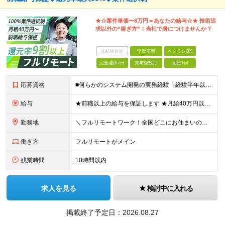
★☆案件単価ー8万円＝あなたの給与☆★ 技術追
求以外の“稼ぎ方”！当社で身につけませんか？
未経験歓迎
学歴不問
ベテランOK
完全週休2日
賞与複数月
面接1回
応募資格
■何らかのシステム開発の実務経験 └経験半年以上の方を想定しています！(フェーズ不問) ■学歴不問・第2新卒歓迎・ブランクOK ■20代～50代まで幅広く活躍中 経験よりも“主体性があるかどうか”を
給与
★前職以上の給与を保証します ★月給40万円以上＋インセンティブあり 月給40万円以上＋インセンティブ＋各種手当 ※上記には固定残業代（月30時間・44,400円～）を含みます ※超過分は別途支給し
勤務地
＼フルリモートワーク！全国どこにお住まいの方も大歓迎／ 現在、10名中8名がフルリモートで活躍中！ フルリモート・ハイブリット案件を数多く保有しているため、 住む場所は全国どこでもOKです◎ ＼フ
働き方
フルリモートがメイン
残業時間
10時間以内
求人を見る
検討中に入れる
掲載終了予定日：
2026.08.27