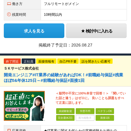
働き方
フルリモートがメイン
残業時間
10時間以内
求人を見る
検討中に入れる
掲載終了予定日：
2026.08.27
終了間近
正社員
面接情報有
自己PR不要
話を聞きたい応募可
ＳＫサービス株式会社
開発エンジニア#IT業界の経験があればOK！#前職給与保証#残業
ほぼ0&年休125日～#前職給与保証#面接1回
＜疑問や不安に100%本音で回答！＞ 「聞いてい
た話と違う」はゼロに。 良いことも課題もすべ
て正直に話します。
未経験歓迎
学歴不問
ベテランOK
完全週休2日
賞与複数月
面接1回
応募資格
★IT業界に関する何らかの実務経験をお持ちの方（年数・分野不問） ┗ 開発・インフラ経験者はもちろん、テスト、運用保守、ヘルプデスク、IT事務（PMO）などのITに関する何かしらの業務経験がある方大歓