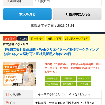
残業時間
10時間以内
求人を見る
検討中に入れる
掲載終了予定日：
2026.08.24
終了間近
その他
面接情報有
自己PR不要
話を聞きたい応募可
株式会社ノヴァリス
【転職支援】動画編集・Webクリエイター／SNSマーケティング
も学べる／未経験可／正社員採用／年休120日
SNS時代の最前線へ。未経験から動画編集・Web
クリエイターに挑戦！ 動画編集やWEBデザイン
も学べる！
未経験歓迎
学歴不問
ベテランOK
完全週休2日
賞与複数月
面接1回
応募資格
「キャリアを変えたい」「収入を上げたい」「将来に強いスキルを身につけたい」方歓迎！ ・未経験歓迎 ・学歴不問 ・第二新卒歓迎 ＼経験やスキルではなく、“これから”を重視します／ 「今のままでいい
給与
★転職後、年収が100万円以上UPした社員も多数！ 月給25.9万円以上＋諸手当＋賞与年2回＋インセンティブ 【固定残業代について】 なし（残業代は、実際の労働時間に応じて別途全額支給）