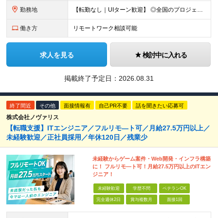
勤務地
【転勤なし｜UIターン歓迎】 ◎全国のプロジェクト先へ配属 ※配属先は希望を考慮します ※お任せする業務の状況により転居を伴う就業の可能性はありますが、その際は希望を考慮します ◆本社 福岡県
働き方
リモートワーク相談可能
求人を見る
検討中に入れる
掲載終了予定日：
2026.08.31
終了間近
その他
面接情報有
自己PR不要
話を聞きたい応募可
株式会社ノヴァリス
【転職支援】ITエンジニア／フルリモ―ト可／月給27.5万円以上／
未経験歓迎／正社員採用／年休120日／残業少
未経験からゲーム案件・Web開発・インフラ構築
に！ フルリモ―ト可！月給27.5万円以上のITエン
ジニア！
未経験歓迎
学歴不問
ベテランOK
完全週休2日
賞与複数月
面接1回