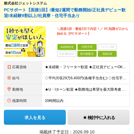
株式会社ジェットシステム
PCサポート【面接1回】/最短2週間で勤務開始/正社員デビュー歓
迎/未経験9割以上/社員寮・住宅手当あり
＼面接1回・最短3日で内定！／ PC知識ゼロから
始める【PCサポート】
未経験歓迎
学歴不問
ベテランOK
完全週休2日
賞与複数月
面接1回
応募資格
★未経験・フリーター歓迎 ★正社員デビューOK ★学歴不問 ＼人柄採用を実施中です！／ しっかりと研修できる体制が整っているので、 スキルや経歴は重視していません。 だけど、誰でもいいわけじゃあり
給与
◇平均月収29万6,400円(各種手当含む) ◇住宅手当⇒最大家賃の半額支給 ◇賞与年2回支給 ■月給22万5,000円以上＋地域手当＋時間外手当＋住宅手当＋家族手当 ※経験やスキルに応じて給与を
勤務地
★U・Iターン歓迎 ★勤務地は希望を最大限考慮 ★自宅の近くで働きたい方にもピッタリ！ 下記「急募エリア」の家電量販店内、「PCコーナー」にて勤務いただきます。 ▼▼▼急募エリア▼▼▼ ……………
残業時間
20時間以内
求人を見る
検討中に入れる
掲載終了予定日：
2026.09.10