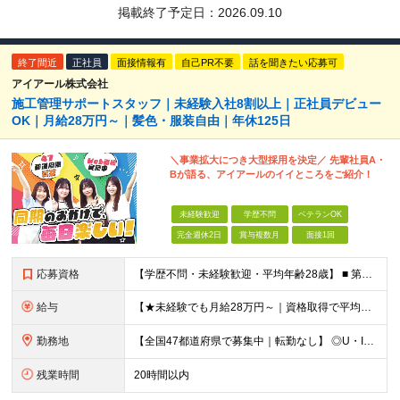
掲載終了予定日：
2026.09.10
終了間近
正社員
面接情報有
自己PR不要
話を聞きたい応募可
アイアール株式会社
施工管理サポートスタッフ｜未経験入社8割以上｜正社員デビュー
OK｜月給28万円～｜髪色・服装自由｜年休125日
＼事業拡大につき大型採用を決定／ 先輩社員A・
Bが語る、アイアールのイイところをご紹介！
未経験歓迎
学歴不問
ベテランOK
完全週休2日
賞与複数月
面接1回
応募資格
【学歴不問・未経験歓迎・平均年齢28歳】 ■ 第二新卒歓迎 ■ フリーター・社会人未経験OK ＼「アイアールで人生ワンチャンつかんでほしい！」／ …こんな社長の想いから 経験よりも人柄を重視した採用
給与
【★未経験でも月給28万円～｜資格取得で平均年収636万円★】 ■ 月給28万円～80万円+賞与年2回＋各種手当 ※月給には、固定残業代（20時間分：3万8000円～／月）を含む ※20時間を超過
勤務地
【全国47都道府県で募集中｜転勤なし】 ◎U・Iターン歓迎！家具家電付き＆家賃ナシの社員寮を完備 ◎東京支店は2025年7月に移転したばかりの綺麗なオフィス 東京・横浜・大阪・名古屋・福岡など 全国
残業時間
20時間以内