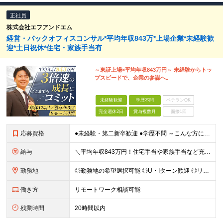
正社員
株式会社エフアンドエム
経営・バックオフィスコンサル*平均年収843万*上場企業*未経験歓
迎*土日祝休*住宅・家族手当有
～東証上場×平均年収843万円～ 未経験からトッ
プスピードで、企業の参謀へ。
未経験歓迎
学歴不問
ベテランOK
完全週休2日
賞与複数月
面接1回
応募資格
●未経験・第二新卒歓迎 ●学歴不問 ～こんな方にピッタリ～ ・一生モノの専門スキルを身につけたい方 ・自身の市場価値を高めたい方 ・チームで協力しながら業務に取り組みたい方 ・目標に向かって仕事に取
給与
＼平均年収843万円！住宅手当や家族手当など充実した福利厚生／ 月給25万円〜40万円＋賞与年2回＋決算賞与 ■住宅手当について ・東京本社勤務／月6万6000円 ・大阪本社勤務／月4万4000円
勤務地
◎勤務地の希望選択可能 ◎U・Iターン歓迎 ◎リモートワーク相談可能 ＜下記いずれかでの勤務です＞ ■大阪本社 大阪府吹田市江坂町1-23-38 F&Mビル ■東京本社 東京都中央区京橋1-2-5
働き方
リモートワーク相談可能
残業時間
20時間以内