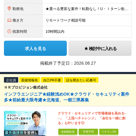
勤務地
★選べる豊富な案件！転勤なし！U・Ｉターン歓迎！ 東京、神奈川、埼玉、千葉、愛知、大阪、兵庫、京都、広島、福岡をはじめとする全国各地のプロジェクト先。 プライム上場、グロース上場企業の大手～ベンチ
働き方
リモートワーク相談可能
残業時間
10時間以内
求人を見る
検討中に入れる
掲載終了予定日：
2026.08.27
正社員
面接情報有
自己PR不要
話を聞きたい応募可
ＨＲプロビジョン株式会社
インフラエンジニア★経験浅めOK★クラウド・セキュリティ案件
多★前給最大限考慮★北海道、一都三県募集
クラウド・セキュリティで市場価値を高める─
─。 「上流へチャレンジ」 「会社を一緒に創
る」も叶います◎
未経験歓迎
学歴不問
ベテランOK