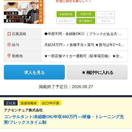
貯金に回せる暮らしへ！
未経験歓迎
学歴不問
ベテランOK
完全週休2日
賞与複数月
面接1回
応募資格
◆学歴不問・未経験OK◎ ｜ブランクがある方 ｜転職回数が気になる方 ｜飲食業界にチャレンジしたい方 ｜副業OK どんな方も大歓迎！「やってみたい」という気持ちがあればOKです◎
給与
月給24万円～＋各種手当＋賞与 ★賞与は年2〜3回支給 （7月・12月の年2回＋会社業績により2月に決算賞与あり） ★家賃1万円の格安寮や70%オフの食事補助により、毎月の支出を大幅に抑えられます。
勤務地
★一部店舗マイカー通勤可（駐車場完備） ★全国の各店舗で募集中！続々出店予定！ ■首都圏エリア 埼玉、千葉、東京、神奈川、山梨 ■北日本エリア 北海道、青森、岩手、宮城、秋田、山形、福島、茨城、栃
求人を見る
検討中に入れる
掲載終了予定日：
2026.08.27
正社員
面接情報有
自己PR不要
アクセンチュア株式会社
コンサルタント/未経験OK/年収480万円～/研修・トレーニング充
実/フレックスタイム制