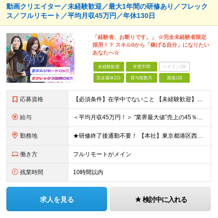
動画クリエイター／未経験歓迎／最大1年間の研修あり／フレック
ス／フルリモート／平均月収45万円／年休130日
「経験者、お断りです。」 ☆完全未経験者限定
採用！？ スキル0から「稼げる自分」になりたい
あなたへ☆
未経験歓迎
学歴不問
ベテランOK
完全週休2日
賞与複数月
面接1回
応募資格
【必須条件】在学中でないこと 【未経験歓迎】学歴不問／職種未経験／業種未経験／第二新卒／ブランクOK ★未経験歓迎 ★第二新卒歓迎 ★異業種からの入社メンバー95％以上 ★学歴・経験不問 ★主夫・主
給与
＜平均月収45万円！＞ ”業界最大値”売上の45％以上をそのまま支給。 ■研修期間後 月給25万円～75万円＋各種インセンティブ □研修期間 月給23.5万円＋PRインセンティブ（売上の45％還元
勤務地
★研修終了後通勤不要！ 【本社】東京都港区西麻布1-2-14デュオ・スカーラ西麻布タワーウエスト 602号室 【品川支社】東京都品川区西五反田5-23-3BLOCKS目黒不動前3階 【大阪支社】大阪
働き方
フルリモートがメイン
残業時間
10時間以内
求人を見る
検討中に入れる