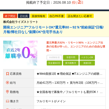
2
掲載終了予定日：
2026.08.10
残り
日
終了間近
正社員
面接情報有
自己PR不要
話を聞きたい応募可
株式会社ライズストリート
開発エンジニア*フルリモートOK*還元率80～92％*前給保証*日報/
月報/帰社日なし*副業OK*住宅手当あり
還元率最大92%・リモート96% ～エンジニア出
身の社長が作った、エンジニアのための自由な環
境～
未経験歓迎
学歴不問
ベテランOK
完全週休2日
賞与複数月
面接1回
応募資格
★Web面接1回 ★増給保証 ■ITエンジニアの経験をお持ちの方（1年以上）※言語や担当フェーズは不問 ■学歴不問 ※ブランクのある方も歓迎！転職回数も問いません 【全国で活躍するエンジニアの定着
給与
月給41万円～130万円 ＋ 賞与年2回（108万円～） ＋ 高還元（単価の80％～92％） ※残業代は1分単位で100％全額支給。サービス残業などは一切ありません。 ※試用期間6ヵ月（試用期間中の待
勤務地
★全国各地で募集中／フルリモートも選択OK！ ご自宅から通いやすい「全国のプロジェクト先」または「フルリモート・リモート」での勤務となります。 ※リモート実施率：96％ ※フルリモート勤務：多数実績
働き方
フルリモートがメイン