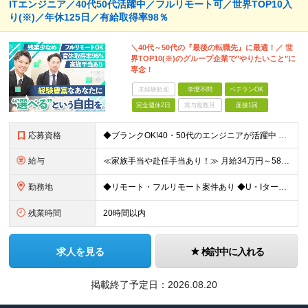
ITエンジニア／40代50代活躍中／フルリモート可／世界TOP10入
り(※)／年休125日／有給取得率98％
＼40代～50代の『最後の転職先』に最適！／ 世
界TOP10(※)のグループ企業で"やりたいこと"に
専念！
未経験歓迎
学歴不問
ベテランOK
完全週休2日
賞与複数月
面接1回
応募資格
◆ブランクOK!40・50代のエンジニアが活躍中 ◆社会人経験10年以上の方も歓迎いたします！ ■学歴不問 ■何らかのIT系職種の実務経験をお持ちの方（経験年数不問） ※SE／PG・運用・保守・ヘル
給与
≪家族手当や赴任手当あり！≫ 月給34万円～58万円＋賞与＋各種手当 ※前職の給与・経験・スキルなどを考慮のうえで決定します ※残業代は1分単位で全額支給します ※試用期間3ヶ月。その間の給与・待遇
勤務地
◆リモート・フルリモート案件あり ◆U・Iターン歓迎 ◆配属先は希望を最大限考慮します！ ◆転勤・転居についてはご相談が可能です 各拠点、または関東・東海の各プロジェクト先での勤務となります。 ※会
残業時間
20時間以内
求人を見る
検討中に入れる
掲載終了予定日：
2026.08.20