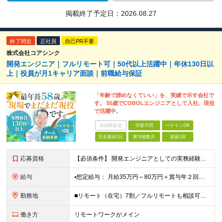
掲載終了予定日：
2026.08.27
終了間近
正社員
自己PR不要
株式会社コアシンク
開発エンジニア｜フルリモート可｜50代以上活躍中｜年休130日以
上｜役員が月1キャリア面談｜前職給与保証
「年齢で諦めなくていい」を、実績で示す会社で
す。 55歳でCOBOLエンジニアとして入社、現役
で活躍中。
未経験歓迎
学歴不問
ベテランOK
完全週休2日
賞与複数月
面接1回
応募資格
【必須条件】 開発エンジニアとしての実務経験をお持ちの方 （言語・業界・学歴は不問。ブランクがあっても大丈夫です） 【歓迎する方】 ・40〜50代の方 【こんな思いの方を、特に歓迎します】 「もう
給与
▪️想定給与： 月給35万円～80万円＋賞与年２回＋各種手当 ★前職の給与額は保証します！ 【手当一覧】 ■住宅手当 ■交通費 ■時間外手当 ※月給は経験・スキルを考慮し決定。 ※月給には固定残
勤務地
■リモート（在宅）7割／フルリモートも相談可能 ■一都三県を中心に各地のプロジェクト先 ※プロジェクトは本人の希望を最大限考慮し相談のうえで決定 ※転居を伴う転勤なし 【本社】 東京都千代田区外神田
働き方
リモートワークがメイン