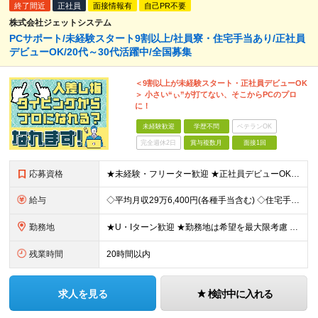
終了間近
正社員
面接情報有
自己PR不要
株式会社ジェットシステム
PCサポート/未経験スタート9割以上/社員寮・住宅手当あり/正社員
デビューOK/20代～30代活躍中/全国募集
＜9割以上が未経験スタート・正社員デビューOK
＞ 小さい“ぃ”が打てない、そこからPCのプロ
に！
未経験歓迎
学歴不問
ベテランOK
完全週休2日
賞与複数月
面接1回
応募資格
★未経験・フリーター歓迎 ★正社員デビューOK ★学歴不問 ＼人柄採用を実施中です！／ しっかりと研修できる体制が整っているので、 スキルや経歴は重視していません。 あなたのお人柄や熱意で、選考を行
給与
◇平均月収29万6,400円(各種手当含む) ◇住宅手当⇒最大家賃の半額支給 ◇賞与年2回支給 ■月給22万5,000円以上＋地域手当＋時間外手当＋住宅手当＋家族手当 ※経験やスキルに応じて給与を
勤務地
★U・Iターン歓迎 ★勤務地は希望を最大限考慮 ★自宅の近くで働きたい方にもピッタリ！ 全国44都道府県（栃木県・福井県・鹿児島県を除く）の家電量販店内の「PCコーナー」にて勤務いただきます。 ※
残業時間
20時間以内
求人を見る
検討中に入れる