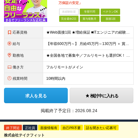
万保証の安定」
未経験歓迎
学歴不問
ベテランOK
完全週休2日
賞与複数月
面接1回
応募資格
★Web面接1回 ★増給保証 ■ITエンジニアの経験をお持ちの方（1年以上）※言語や担当フェーズは不問 ■学歴不問 ※ブランクのある方も歓迎！転職回数も問いません 【全国で活躍するエンジニアの定着
給与
【年収600万円～】 月給45万円～130万円 ＋ 賞与年2回（108万円～） ＋ 高還元（単価の80％～92％） ※残業代は1分単位で100％全額支給。サービス残業などは一切ありません ※試用期間6
勤務地
★全国各地で募集中／フルリモートも選択OK！ ご自宅から通いやすい「全国のプロジェクト先」または「フルリモート・リモート」での勤務となります。 ※リモート実施率：96％ ※フルリモート勤務：多数実績
働き方
フルリモートがメイン
残業時間
10時間以内
求人を見る
検討中に入れる
掲載終了予定日：
2026.08.24
終了間近
正社員
面接情報有
自己PR不要
話を聞きたい応募可
株式会社テイクフィット