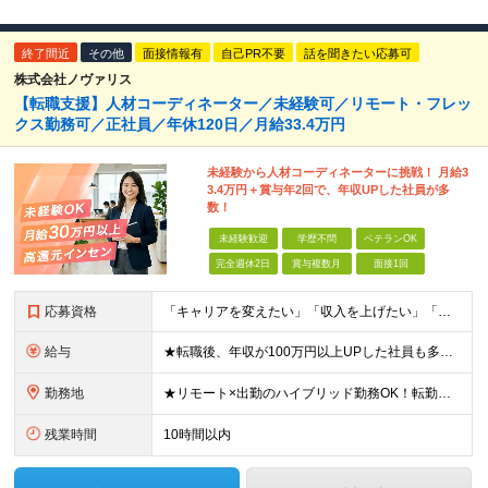
終了間近
その他
面接情報有
自己PR不要
話を聞きたい応募可
株式会社ノヴァリス
【転職支援】人材コーディネーター／未経験可／リモート・フレッ
クス勤務可／正社員／年休120日／月給33.4万円
未経験から人材コーディネーターに挑戦！ 月給3
3.4万円＋賞与年2回で、年収UPした社員が多
数！
未経験歓迎
学歴不問
ベテランOK
完全週休2日
賞与複数月
面接1回
応募資格
「キャリアを変えたい」「収入を上げたい」「将来に強いスキルを身につけたい」方歓迎！ ・未経験歓迎 ・学歴不問 ・第二新卒歓迎 ＼経験やスキルではなく、“これから”を重視します／ 「今のままでいい
給与
★転職後、年収が100万円以上UPした社員も多数！ 月給33.4万円～45万円＋諸手当＋賞与年2回 ※インセンティブ充実 直近の最高インセンティブ：月50万円 全社員の平均インセンティブ：月10
勤務地
★リモート×出勤のハイブリッド勤務OK！転勤なし！U・Ｉターン歓迎！ 東京、神奈川、埼玉、千葉、愛知、大阪、兵庫、京都、広島、福岡をはじめとする全国各地のプロジェクト先。 プライム上場、グロース上
残業時間
10時間以内