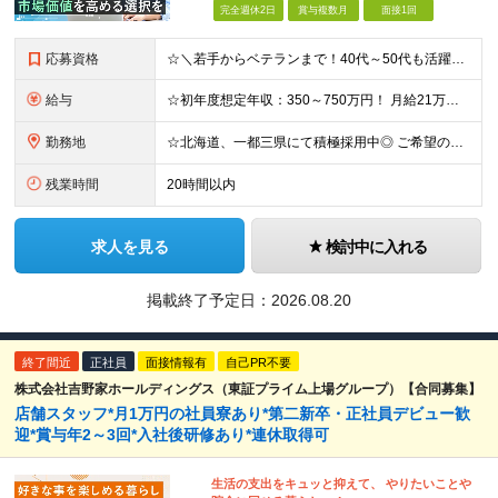
完全週休2日
賞与複数月
面接1回
応募資格
☆＼若手からベテランまで！40代～50代も活躍中／☆ ◆学歴不問 ◆実務未経験OK ◆経験不問 【☆こんな方を大歓迎しています！☆】 □情報系・工学系の大学（専門学校）を卒業された方 □職業訓練校を
給与
☆初年度想定年収：350～750万円！ 月給21万円～55万円＋残業代全額支給＋各種手当！ 【500以上の給与テーブルで納得感ある評価体制◎】 【様々な手当をご用意しています！】 ◆通勤手当 ◆
勤務地
☆北海道、一都三県にて積極採用中◎ ご希望の勤務地を考慮し、北海道、一都三県のお客様先、もしくはオフィスにて勤務いただきます！ 【該当地域】 └北海道・埼玉・東京・神奈川・千葉 ◆本社 東京都港区
残業時間
20時間以内
求人を見る
検討中に入れる
掲載終了予定日：
2026.08.20
終了間近
正社員
面接情報有
自己PR不要
株式会社吉野家ホールディングス（東証プライム上場グループ）【合同募集】
店舗スタッフ*月1万円の社員寮あり*第二新卒・正社員デビュー歓
迎*賞与年2～3回*入社後研修あり*連休取得可
生活の支出をキュッと抑えて、 やりたいことや