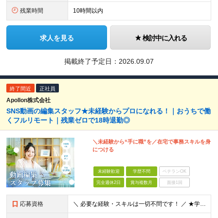
残業時間
10時間以内
求人を見る
検討中に入れる
掲載終了予定日：
2026.09.07
終了間近
正社員
Apollon株式会社
SNS動画の編集スタッフ★未経験からプロになれる！｜おうちで働
くフルリモート｜残業ゼロで18時退勤◎
＼未経験から“手に職”を／在宅で事務スキルを身
につける
未経験歓迎
学歴不問
ベテランOK
完全週休2日
賞与複数月
面接1回
応募資格
＼ 必要な経験・スキルは一切不問です！ ／ ★学歴・職歴はまったく気にしません！ ★正社員デビューの方、第二新卒の方も大歓迎です！