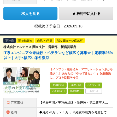
求人を見る
検討中に入れる
掲載終了予定日：
2026.09.10
正社員
面接情報有
自己PR不要
話を聞きたい応募可
株式会社アルテクス 関東支社 営業部 新宿営業所
IT系エンジニア☆未経験・ベテランなど幅広く募集☆｜定着率95%
以上｜大手×幅広い案件数◎
【インフラ・組み込み・アプリケーション系から
選択！】 あなたの「やってみたい！」を最優先
に、プロを目指そう◎
未経験歓迎
学歴不問
ベテランOK
完全週休2日
賞与複数月
面接1回
応募資格
【学歴不問／実務未経験・微経験・第二新卒大歓迎！】 ★年齢不問！40〜50代のベテラン層の採用・活躍実績も多数あります。1〜2年程度でも構築の経験があれば即戦力として評価します！ 【求める経験・スキ
給与
◆月給28万円〜55万円 ※経験や能力を考慮して優遇します ※残業代は別途全額支給します ※試用期間3ヶ月（期間中も待遇・条件に差異はございません）