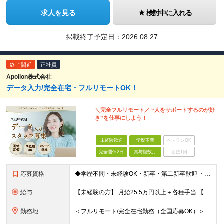
求人を見る
検討中に入れる
掲載終了予定日：
2026.08.27
終了間近
正社員
Apollon株式会社
データ入力/完全在宅・フルリモートOK！
＼完全フルリモート／ “人をサポートするのが好
き”を仕事にしよう！
未経験歓迎
学歴不問
ベテランOK
完全週休2日
賞与複数月
面接1回
応募資格
◆学歴不問・未経験OK・新卒・第二新卒歓迎 ・フルリモートで自律的に働きたい方 ・PCの基本操作（タイピング・コピー＆ペースト）ができればOK！
給与
【未経験の方】 月給25.5万円以上＋各種手当 【事務経験3年以上の方】 月給28万円以上＋各種手当 ※経験・スキル・年齢を考慮の上、決定します ※試用期間：3ヶ月(雇用形態は正社員、給与・待遇に
勤務地
＜フルリモート/完全在宅勤務（全国応募OK）＞ ★自宅/カフェなど、あなたが働きやすい場所で働けます ★転居を伴う転勤はありません ★全国47都道府県どこからでも応募OK ■本社 東京都新宿区山吹町