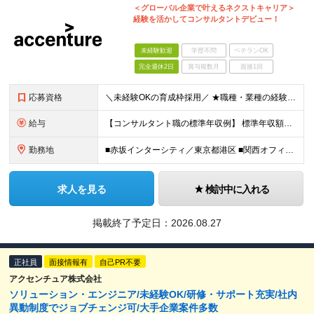
＜グローバル企業で叶えるネクストキャリア＞
経験を活かしてコンサルタントデビュー！
未経験歓迎
学歴不問
ベテランOK
完全週休2日
賞与複数月
面接1回
応募資格
＼未経験OKの育成枠採用／ ★職種・業種の経験は不問です！ ■大卒以上 ■35歳未満の方（長期キャリア形成のための例外事由 3号のイ） 第二新卒をはじめ、子育てなどのブランクを経て再度キャリアを築き
給与
【コンサルタント職の標準年収例】 標準年収額：6,630,000円（個人/法人業績賞与および各種手当を含んだ場合の理論値） 年額基本給：4,800,000円、月額基本給：400,000円（年額基本給1
勤務地
■赤坂インターシティ／東京都港区 ■関西オフィス／大阪府大阪市北区 ■アクセンチュア・イノベーションセンター北海道／北海道札幌市 ■アクセンチュア・アドバンスト・テクノロジーセンター仙台／宮城県仙台市
求人を見る
検討中に入れる
掲載終了予定日：
2026.08.27
正社員
面接情報有
自己PR不要
アクセンチュア株式会社
ソリューション・エンジニア/未経験OK/研修・サポート充実/社内
異動制度でジョブチェンジ可/大手企業案件多数