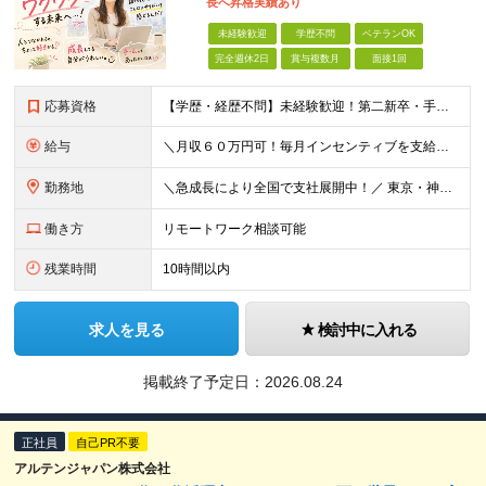
⻑へ昇格実績あり
未経験歓迎
学歴不問
ベテランOK
完全週休2日
賞与複数月
面接1回
応募資格
【学歴・経歴不問】未経験歓迎！第⼆新卒・⼿に職をつけたい・新たな挑戦者⼤歓迎！⼈柄・意欲重視の採⽤♪ ＼これまでの経験・スキルは⼀切不問／ 新たな⼀歩を全⼒で応援します！ ★経歴・学歴不問 ★未経
給与
＼⽉収６０万円可！毎⽉インセンティブを⽀給／ ⽉給３０万円〜+ダブルインセンティブ（個⼈+⽀店達成率に応じて） ※営業⼿当含む ▼下記固定残業代を含みます ・関東圏：5万8000円〜（⽉36h分）＋
勤務地
＼急成⻑により全国で⽀社展開中！／ 東京・神奈川・埼⽟・千葉・⼤阪・名古屋・神⼾・新潟・⾦沢・京都・広島・福岡などで募集中！ ★東京、⼤阪、名古屋、福岡は急募のため、特に選考優遇します★ ◎勤務地は
働き方
リモートワーク相談可能
残業時間
10時間以内
求人を見る
検討中に入れる
掲載終了予定日：
2026.08.24
正社員
自己PR不要
アルテンジャパン株式会社