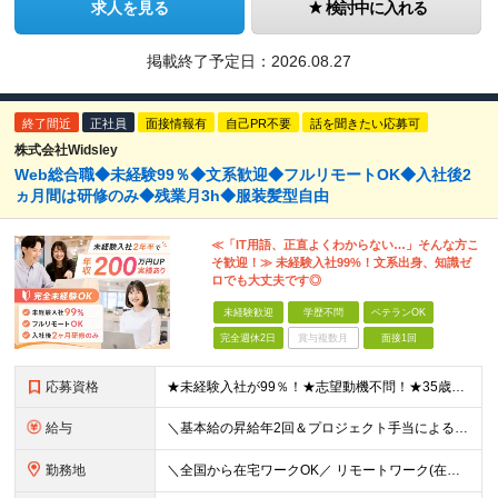
求人を見る
検討中に入れる
掲載終了予定日：
2026.08.27
終了間近
正社員
面接情報有
自己PR不要
話を聞きたい応募可
株式会社Widsley
Web総合職◆未経験99％◆文系歓迎◆フルリモートOK◆入社後2
ヵ月間は研修のみ◆残業月3h◆服装髪型自由
≪「IT用語、正直よくわからない…」そんな方こ
そ歓迎！≫ 未経験入社99%！文系出身、知識ゼ
ロでも大丈夫です◎
未経験歓迎
学歴不問
ベテランOK
完全週休2日
賞与複数月
面接1回
応募資格
★未経験入社が99％！★志望動機不問！★35歳以下（長期キャリア形成のため） ■職種・業界経験不問、第二新卒大歓迎！ ■学歴不問 ≪1つでも当てはまる方にピッタリです≫ ★ChatGPTやAIなど
給与
＼基本給の昇給年2回＆プロジェクト手当による昇給年12回！！／ 【未経験者の場合】 月給26万円～50万円＋プロジェクト手当＋資格手当 ★スキルや経験を考慮の上、優遇します ★上記給与には固定残業
勤務地
＼全国から在宅ワークOK／ リモートワーク(在宅勤務)or東京23区、大阪のお客様先での勤務 ★転勤はありません ★希望をもとに配属先を決定します ★リモートワーク率5割強 ★フルリモートの場合は通