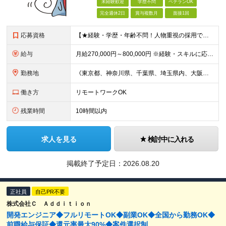
未経験歓迎
学歴不問
ベテランOK
完全週休2日
賞与複数月
面接1回
応募資格
【★経験・学歴・年齢不問！人物重視の採用です★】 「新しい環境でスキルを伸ばしたい」 「クラウドやAIに興味がある」 「自由な働き方をしたい」──そんな方を歓迎します！ 【必須条件】 ◎基本的なPC
給与
月給270,000円～800,000円 ※経験・スキルに応じて当社規定により決定いたします。 ※上記給与には固定残業代は20時間分（月3万6000円以上）を含む。上記を超える時間外労働分は追加で支給し
勤務地
《東京都、神奈川県、千葉県、埼玉県内、大阪市内、福岡市内、名古屋市内の拠点》 ☆U・Iターン歓迎いたします。 ☆転勤はありません。 ▼本社 神奈川県横浜市中区蓬莱町2-4-1 ORCHID PLAC
働き方
リモートワークOK
残業時間
10時間以内
求人を見る
検討中に入れる
掲載終了予定日：
2026.08.20
正社員
自己PR不要
株式会社Ｃ Ａｄｄｉｔｉｏｎ
開発エンジニア◆フルリモートOK◆副業OK◆全国から勤務OK◆
前職給与保証◆還元率最大90%◆案件選択制