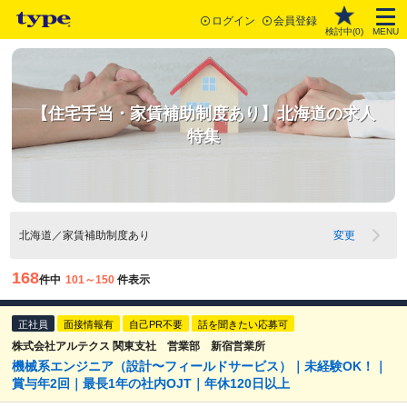
ログイン
会員登録
検討中(
0
)
MENU
【住宅手当・家賃補助制度あり】北海道の求人
特集
北海道／家賃補助制度あり
変更
168
件中
101～150
件表示
正社員
面接情報有
自己PR不要
話を聞きたい応募可
株式会社アルテクス 関東支社 営業部 新宿営業所
機械系エンジニア（設計〜フィールドサービス）｜未経験OK！｜
賞与年2回｜最長1年の社内OJT｜年休120日以上