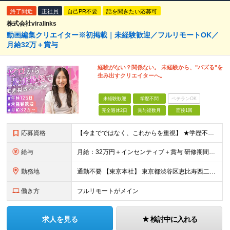
終了間近
正社員
自己PR不要
話を聞きたい応募可
株式会社viralinks
動画編集クリエイター※初掲載｜未経験歓迎／フルリモートOK／
月給32万＋賞与
経験がない？関係ない。 未経験から、"バズる"を
生み出すクリエイターへ。
未経験歓迎
学歴不問
ベテランOK
完全週休2日
賞与複数月
面接1回
応募資格
【今までではなく、これからを重視】 ★学歴不問 ★職種未経験歓迎 ★業種未経験歓迎 ★社会人未経験歓迎 ★第二新卒歓迎 ★ブランクOK ★動画編集・デザイン制作の勉強を独学でしている方など ※基礎的
給与
月給：32万円＋インセンティブ＋賞与 研修期間中：月給25万円～ ＼ 頑張りはしっかり評価！ ／ 研修期間中でも、スキルの習得状況や成果に応じて月給27万円へ昇給が可能です。 【研修期間】 期
勤務地
通勤不要 【東京本社】 東京都渋谷区恵比寿西二丁目8番4号 EX恵比寿西ビル5階
働き方
フルリモートがメイン
求人を見る
検討中に入れる