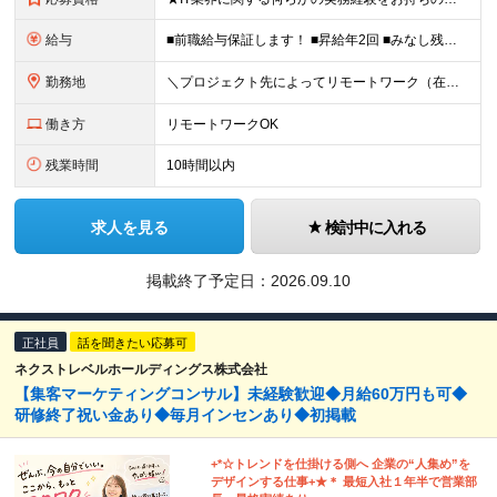
給与
■前職給与保証します！ ■昇給年2回 ■みなし残業なし＆残業代全額負担 ■資格取得報奨金あり（5,000円～10万円） 月給25万円〜60万円 ≪入社3年後の給与アップ事例≫ 25歳 320万円
勤務地
＼プロジェクト先によってリモートワーク（在宅勤務）もOK！／ ★大阪府内の通える範囲内での勤務 ★転勤なし！ プロジェクト先もしくは自宅でリモート勤務。 ※勤務先はご自宅から通える範囲（原則1時間1
働き方
リモートワークOK
残業時間
10時間以内
求人を見る
検討中に入れる
掲載終了予定日：
2026.09.10
正社員
話を聞きたい応募可
ネクストレベルホールディングス株式会社
【集客マーケティングコンサル】未経験歓迎◆月給60万円も可◆
研修終了祝い金あり◆毎月インセンあり◆初掲載
+*☆トレンドを仕掛ける側へ 企業の“⼈集め”を
デザインする仕事+★＊ 最短⼊社１年半で営業部