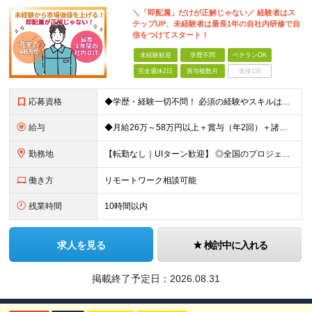
＼「即配属」だけが正解じゃない／ 経験者はス
テップUP、未経験者は最長1年の自社内研修で自
信をつけてスタート！
未経験歓迎
学歴不問
ベテランOK
完全週休2日
賞与複数月
面接1回
応募資格
◆学歴・経験一切不問！ 必須の経験やスキルは特にありません！ 完全未経験者から経験者まで、幅広く募集！ インフラエンジニアや未経験ITエンジニアを目指していたが、実際に機械を触る方が好きだと気づいた方
給与
◆月給26万～58万円以上＋賞与（年2回）＋諸手当 ◆年収350～450万円 ※経験や能力を考慮して優遇します ※残業代は別途全額支給します ※試用期間3ヶ月（期間中も待遇・条件に差異はございませ
勤務地
【転勤なし｜UIターン歓迎】 ◎全国のプロジェクト先へ配属 ※配属先は希望を考慮します ※お任せする業務の状況により転居を伴う就業の可能性はありますが、その際は希望を考慮します ※配属先や業務内容
働き方
リモートワーク相談可能
残業時間
10時間以内
求人を見る
検討中に入れる
掲載終了予定日：
2026.08.31