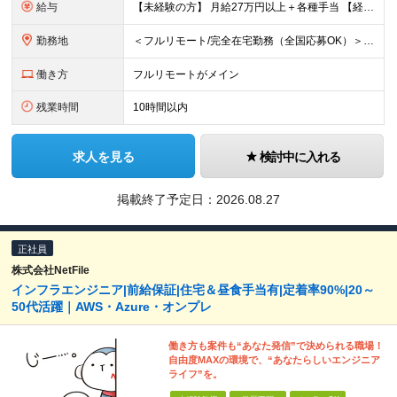
給与
【未経験の方】 月給27万円以上＋各種手当 【経験3年以上の方】 月給30万円以上＋各種手当 ※経験・スキル・年齢を考慮の上、決定します ※試用期間中（2〜3ヶ月）も同条件 ※残業代は全額別途支給
勤務地
＜フルリモート/完全在宅勤務（全国応募OK）＞ ★自宅/カフェなど、あなたが働きやすい場所で働けます ★転居を伴う転勤はありません ★全国47都道府県どこからでも応募OK ■本社 東京都新宿区山吹町
働き方
フルリモートがメイン
残業時間
10時間以内
求人を見る
検討中に入れる
掲載終了予定日：
2026.08.27
正社員
株式会社NetFile
インフラエンジニア|前給保証|住宅＆昼食手当有|定着率90%|20～
50代活躍｜AWS・Azure・オンプレ
働き方も案件も“あなた発信”で決められる職場！
自由度MAXの環境で、“あなたらしいエンジニア
ライフ”を。