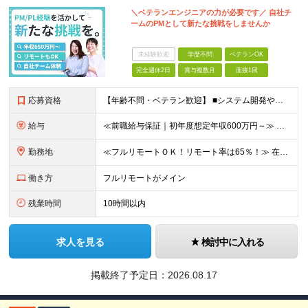
＼ベテランエンジニアの力が必要です／ 自社チ
ームのPMとして新たな挑戦をしませんか
未経験歓迎
学歴不問
ベテランOK
完全週休2日
賞与複数月
面接1回
応募資格
【年齢不問・ベテラン歓迎】 ■システム開発やインフラの実務経験をお持ちの方（言語・工程・年数不問） ■学歴不問 ≪こんな方はぜひご応募ください≫ □SE経験を積んだがリーダー・PLのポジションがない
給与
≪前職給与保証｜初年度想定年収600万円～≫ 月給45万円以上＋決算賞与＋交通費 ※スキル・経験を考慮の上、優遇します ※上記月給には固定残業代月20時間分(5万1000円以上)を含みます。超過し
勤務地
≪フルリモートＯＫ！リモート率は65％！≫ 在宅勤務または東京・神奈川・埼玉・千葉のお客様先での勤務 ■本社 東京都港区芝2-22-15 STKビル 1F (変更の範囲)上記を除く当社関連勤務地
働き方
フルリモートがメイン
残業時間
10時間以内
求人を見る
検討中に入れる
掲載終了予定日：
2026.08.17