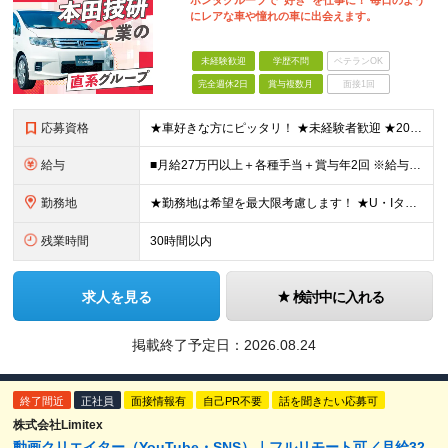
ホンダグループで“好き”を仕事に！ 毎日のよう
にレアな車や憧れの車に出会えます。
未経験歓迎
学歴不問
ベテランOK
完全週休2日
賞与複数月
面接1回
応募資格
★車好きな方にピッタリ！ ★未経験者歓迎 ★20代～30代が活躍 ◆転勤が可能な方（全国に拠点を展開しているため） ◆普通自動車運転免許をお持ちの方 ◆中古車の販売・仕入れ・買取の経験がある方 ┗も
給与
■月給27万円以上＋各種手当＋賞与年2回 ※給与は、年齢・経験・能力を考慮して決定します ※時間外勤務手当別途支給 ※販売実績に応じた奨励給あり ※試用期間：2ヶ月あり(条件に差異なし)
勤務地
★勤務地は希望を最大限考慮します！ ★U・Iターン歓迎／マイカー通勤OK 北海道/宮城/東京/愛知/兵庫/福岡で募集！ ●北海道会場 北海道千歳市泉沢1007-245 ●仙台会場 宮城県岩沼市
残業時間
30時間以内
求人を見る
検討中に入れる
掲載終了予定日：
2026.08.24
終了間近
正社員
面接情報有
自己PR不要
話を聞きたい応募可
株式会社Limitex
動画クリエイター（YouTube・SNS）｜フルリモート可／月給32