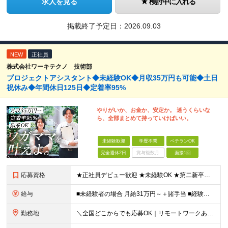
求人を見る
検討中に入れる
掲載終了予定日：
2026.09.03
NEW
正社員
株式会社ワーキテクノ 技術部
プロジェクトアシスタント◆未経験OK◆月収35万円も可能◆土日
祝休み◆年間休日125日◆定着率95%
やりがいか、お金か、安定か。 迷うくらいな
ら、全部まとめて持っていけばいい。
未経験歓迎
学歴不問
ベテランOK
完全週休2日
賞与複数月
面接1回
応募資格
★正社員デビュー歓迎 ★未経験OK ★第二新卒歓迎 ★学歴不問 ＜こんな方にピッタリ！＞ □ 収入も、お休みも、絶対に妥協したくない！ □ ゆとりのある生活を楽しみながら、将来ずっと役立つスキル
給与
■未経験者の場合 月給31万円～＋諸手当 ■経験者の場合 月給35万円～90万円＋諸手当 ★前職から年収120万円UPの実績あり ★初年度年収500万円～も可能！ ※首都圏以外の未経験の方は【月
勤務地
＼全国どこからでも応募OK｜リモートワークあり／ ◇会社都合の転居を伴う転勤はなし ◇直行直帰OK！ ご自宅から通いやすいエリアや希望するエリアの プロジェクトをご担当いただきます！ 「自宅から通え