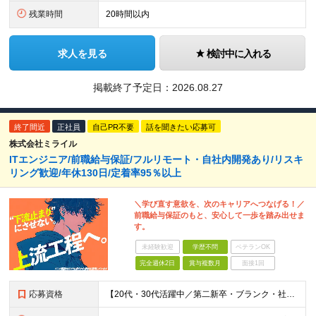
残業時間
20時間以内
求人を見る
検討中に入れる
掲載終了予定日：
2026.08.27
終了間近
正社員
自己PR不要
話を聞きたい応募可
株式会社ミライル
ITエンジニア/前職給与保証/フルリモート・自社内開発あり/リスキ
リング歓迎/年休130日/定着率95％以上
＼学び直す意欲を、次のキャリアへつなげる！／
前職給与保証のもと、安心して一歩を踏み出せま
す。
未経験歓迎
学歴不問
ベテランOK
完全週休2日
賞与複数月
面接1回
応募資格
【20代・30代活躍中／第二新卒・ブランク・社会人経験10年以上も歓迎】 ＜応募条件＞ ◇学歴不問 ◇IT業界での実務経験をお持ちの方（年数不問） ※以下いずれかのご経験を想定しています └テスター