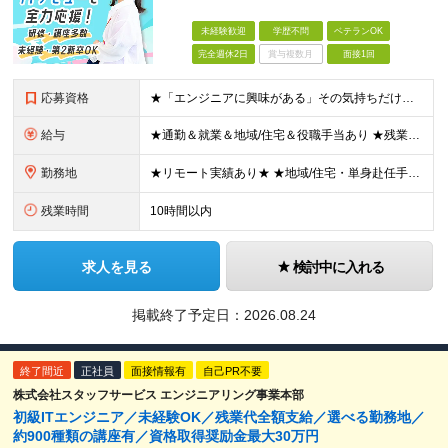
未経験歓迎
学歴不問
ベテランOK
完全週休2日
賞与複数月
面接1回
応募資格
★「エンジニアに興味がある」その気持ちだけでOK！ ■学歴不問 ■IT知識・実務経験は一切不問！未経験・第二新卒大歓迎 ★ITサポート・IT事務やエンジニアの経験をお持ちの方は優遇します！ 地方在住
給与
★通勤＆就業＆地域/住宅＆役職手当あり ★残業代は全額支給 ★選べる給与制度あり！ ■東京・神奈川・千葉・埼玉勤務の場合 月給24.5万円～55万円＋諸手当 （残業代は全額支給） (20,000円の
勤務地
★リモート実績あり★ ★地域/住宅・単身赴任手当などサポートも万全 ★転任費用や寮・社宅制度も完備しています ★勤務地については希望を考慮の上、決定します 『地元で働きたい』『新天地で挑戦したい』と
残業時間
10時間以内
求人を見る
検討中に入れる
掲載終了予定日：
2026.08.24
終了間近
正社員
面接情報有
自己PR不要
株式会社スタッフサービス エンジニアリング事業本部
初級ITエンジニア／未経験OK／残業代全額支給／選べる勤務地／
約900種類の講座有／資格取得奨励金最大30万円