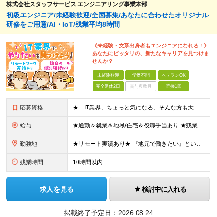
株式会社スタッフサービス エンジニアリング事業本部
初級エンジニア/未経験歓迎/全国募集/あなたに合わせたオリジナル
研修をご用意/AI・IoT/残業平均8時間
《未経験・文系出身者もエンジニアになれる！》
あなたにピッタリの、新たなキャリアを見つけま
せんか？
未経験歓迎
学歴不問
ベテランOK
完全週休2日
賞与複数月
面接1回
応募資格
★「IT業界、ちょっと気になる」そんな方も大歓迎！ ■学歴不問 ■未経験・第二新卒歓迎 ■知識・経験はこれから身につけていければOK！ □■ステップアップ■□ 社内システム開発やインフラ構築などジャ
給与
★通勤＆就業＆地域/住宅＆役職手当あり ★残業代は全額支給 ★選べる給与制度あり！ ■東京・神奈川・千葉・埼玉勤務の場合 月給24.5万円～55万円＋諸手当 （残業代は全額支給） (20,000円の
勤務地
★リモート実績あり★ 『地元で働きたい』という希望に、業界トップクラス約7,000件の取引事業所数、90,000件以上のプロジェクトから検討をいたします。 全国の取引先での就業となります（沖縄を除
残業時間
10時間以内
求人を見る
検討中に入れる
掲載終了予定日：
2026.08.24