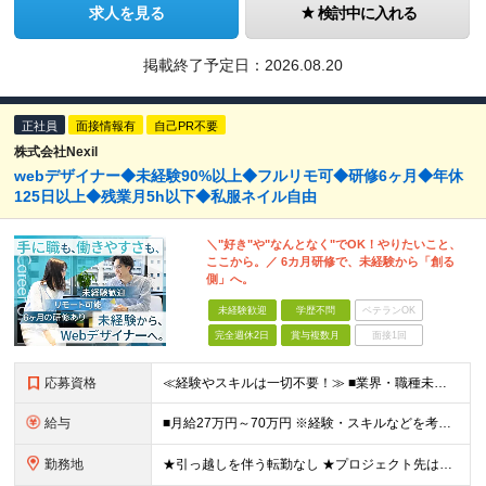
求人を見る
検討中に入れる
掲載終了予定日：
2026.08.20
正社員
面接情報有
自己PR不要
株式会社Nexil
webデザイナー◆未経験90%以上◆フルリモ可◆研修6ヶ月◆年休
125日以上◆残業月5h以下◆私服ネイル自由
＼"好き"や"なんとなく"でOK！やりたいこと、
ここから。／ 6カ月研修で、未経験から「創る
側」へ。
未経験歓迎
学歴不問
ベテランOK
完全週休2日
賞与複数月
面接1回
応募資格
≪経験やスキルは一切不要！≫ ■業界・職種未経験OK ■第二新卒歓迎 ■学歴不問 ■35歳以下の方（※若年層の長期キャリア形成を図るため） ＼こんな方は、Nexilにぴったりです／ □「やりたいこと
給与
■月給27万円～70万円 ※経験・スキルなどを考慮して決定します。 ※上記金額には固定残業代（月15時間相当分／26,300円～73,500円）を含みます。 超過分は別途支給します。 ★最大200万
勤務地
★引っ越しを伴う転勤なし ★プロジェクト先は希望やスキルを考慮して決定 本社もしくは東京23区を中心とした 神奈川・千葉・埼玉の各プロジェクト先の勤務となります。 【東京本社】 東京都渋谷区渋谷2