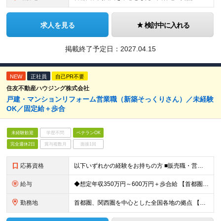
求人を見る
検討中に入れる
掲載終了予定日：
2027.04.15
NEW
正社員
自己PR不要
住友不動産ハウジング株式会社
戸建・マンションリフォーム営業職（新築そっくりさん）／未経験
OK／固定給＋歩合
未経験歓迎
学歴不問
ベテランOK
完全週休2日
賞与複数月
面接1回
応募資格
以下いずれかの経験をお持ちの方 ■販売職・営業職での顧客への提案経験をお持ちの方 ■建築関連の知識をお持ちの方
給与
◆想定年収350万円～600万円＋歩合給 【首都圏・東海・関西】 月給29.2万円～ （固定給25万円＋定額歩合給4万2千円、固定残業手当月約57時間分9万2700円含む） 【その他】 月給27.
勤務地
首都圏、関西圏を中心とした全国各地の拠点 【首都圏・東海・関西】 東京、千葉、埼玉、神奈川、茨城、愛知、三重、岐阜、静岡、大阪、京都、奈良、滋賀、兵庫 【その他】 栃木、群馬、北海道、宮城、新潟、