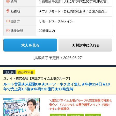
給与
＼前職給与保証！入社1年で年収100万円UPの実績あり／ ＜経験2年未満の方＞ 月給30万円～35万円 ＜経験2年以上の方＞ 月給35万円～45万円 ＜PM/PL経験のある方＞ 月給70万円～1
勤務地
★フルリモート・自社内開発あり／全国の拠点で募集中！ 北海道、宮城県、新潟県、東京都、大阪府、福岡県、沖縄県にある各拠点 ※様々な企業の現場で、当社プロジェクトに加わり業務を行っていただきます。 ※希
働き方
リモートワークがメイン
残業時間
20時間以内
求人を見る
検討中に入れる
掲載終了予定日：
2026.08.27
正社員
自己PR不要
ユナイト株式会社【東証プライム上場グループ】
ルート営業★未経験OK★スーツ・ネクタイ無し★年休124日★10
年で売上高1.5倍★年商270億円★17時定時
＼東証プライム上場グループの安定基盤で将来も
安心／ 《ノルマなし＆既存顧客メイン》で続け
やすい営業職◎