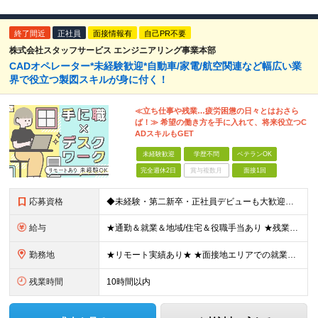
終了間近
正社員
面接情報有
自己PR不要
株式会社スタッフサービス エンジニアリング事業本部
CADオペレーター*未経験歓迎*自動車/家電/航空関連など幅広い業
界で役立つ製図スキルが身に付く！
≪立ち仕事や残業…疲労困憊の日々とはおさら
ば！≫ 希望の働き方を手に入れて、将来役立つC
ADスキルもGET
未経験歓迎
学歴不問
ベテランOK
完全週休2日
賞与複数月
面接1回
応募資格
◆未経験・第二新卒・正社員デビューも大歓迎／経験・知識ゼロでOK！ ◆学歴不問 ★人物重視 ★入社前の経験・スキルはゼロでOK CADの基本的な知識・操作経験がある方は歓迎します。 地方在住の方も
給与
★通勤＆就業＆地域/住宅＆役職手当あり ★残業代は全額支給 ★選べる給与制度あり！ ■東京・神奈川・千葉・埼玉勤務の場合 月給24.5万円～55万円＋諸手当 （残業代は全額支給） (20,000円の
勤務地
★リモート実績あり★ ★面接地エリアでの就業率92％以上！ 『地元で働きたい』という希望に、業界トップクラス約7,000件の取引事業所数、90,000件以上のプロジェクトから検討をいたします。 全
残業時間
10時間以内