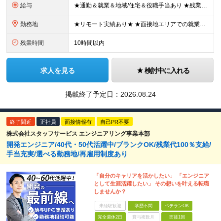
給与
★通勤＆就業＆地域/住宅＆役職手当あり ★残業代は全額支給 ★選べる給与制度あり！ ■東京・神奈川・千葉・埼玉勤務の場合 月給24.5万円～55万円＋諸手当 （残業代は全額支給） (20,000円の
勤務地
★リモート実績あり★ ★面接地エリアでの就業率92％以上！ 『地元で働きたい』『新天地で挑戦したい』という希望に、業界トップクラス約7,000件の取引事業所数、90,000件以上のプロジェクトから検
残業時間
10時間以内
求人を見る
検討中に入れる
掲載終了予定日：
2026.08.24
終了間近
正社員
面接情報有
自己PR不要
株式会社スタッフサービス エンジニアリング事業本部
開発エンジニア/40代・50代活躍中/ブランクOK/残業代100％支給/
手当充実/選べる勤務地/再雇用制度あり
「自分のキャリアを活かしたい」 「エンジニア
として生涯活躍したい」 その想いを叶える転職
しませんか？
未経験歓迎
学歴不問
ベテランOK
完全週休2日
賞与複数月
面接1回