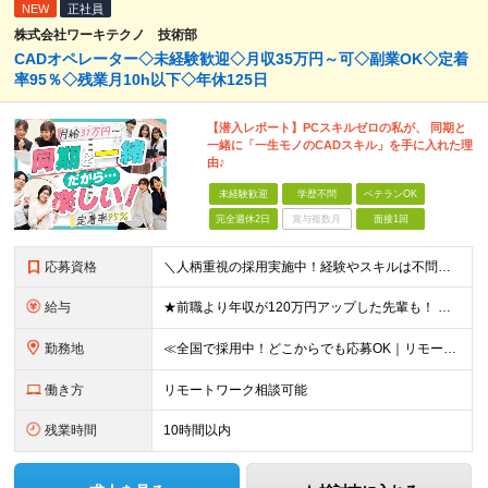
NEW
正社員
株式会社ワーキテクノ 技術部
CADオペレーター◇未経験歓迎◇月収35万円～可◇副業OK◇定着
率95％◇残業月10h以下◇年休125日
【潜入レポート】PCスキルゼロの私が、 同期と
一緒に「一生モノのCADスキル」を手に入れた理
由♪
未経験歓迎
学歴不問
ベテランOK
完全週休2日
賞与複数月
面接1回
応募資格
＼人柄重視の採用実施中！経験やスキルは不問です／ ★正社員デビューも歓迎★未経験OK★第二新卒歓迎★学歴不問 ◎20代～30代の若手中心に活躍中 ◎U/Iターンも歓迎 ◎転居を伴う転勤なし ◎家族の
給与
★前職より年収が120万円アップした先輩も！ ★年収500万円可能 ■月給30万円～80万円＋各種手当（経験者） ■月給26万2000円～36万円＋各種手当（未経験者/首都圏） ※首都圏以外の未経
勤務地
≪全国で採用中！どこからでも応募OK｜リモートワークあり≫ ★大阪・東京・名古屋・福岡への引っ越し補助制度あり ★会社都合の転居を伴う転勤はなし ‥‥━━━━━━ ご自宅から通いやすいエリアや希望す
働き方
リモートワーク相談可能
残業時間
10時間以内