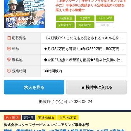
【上場グループ｜社会インフラを支えるスキルを
手に】 年収600万実績あり＆定時退勤OK◎腰を
据えて働ける整備士
未経験歓迎
学歴不問
ベテランOK
完全週休2日
賞与複数月
面接1回
応募資格
《未経験OK！この先も必要とされるスキルを身につけたい方は大歓迎！》 ■普通自動車免許 ※学歴不問 ＜こんな方に向いています！＞ ◎余暇の時間をしっかり確保できる働き方がしたい ◎経験を活かしてより
給与
★月収34万円も可能！ ■年収350万円～500万円想定 ┗月給22万6000円～33万3000円（地域手当を含む）＋諸手当＋賞与年2回（4.0ヶ月※2024年度実績） ★資格手当 ・自動車整備士1
勤務地
◆全国27拠点／希望通り配属◆6割会社負担の社宅制度（借り上げ社宅※規定あり） ◆転居を伴う転勤なし ◆U・Iターン歓迎 ◆マイカー通勤可 【北海道エリア】 北海道（札幌市、旭川市） 【東北エリア
残業時間
30時間以内
求人を見る
検討中に入れる
掲載終了予定日：
2026.08.24
終了間近
正社員
面接情報有
自己PR不要
株式会社スタッフサービス エンジニアリング事業本部