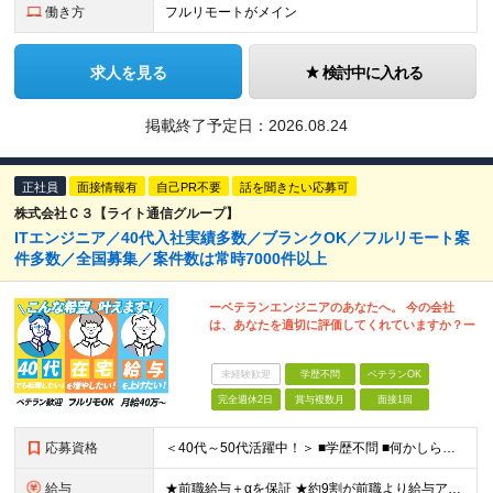
働き方
フルリモートがメイン
求人を見る
検討中に入れる
掲載終了予定日：
2026.08.24
正社員
面接情報有
自己PR不要
話を聞きたい応募可
株式会社Ｃ３【ライト通信グループ】
ITエンジニア／40代入社実績多数／ブランクOK／フルリモート案
件多数／全国募集／案件数は常時7000件以上
ーベテランエンジニアのあなたへ。 今の会社
は、あなたを適切に評価してくれていますか？ー
未経験歓迎
学歴不問
ベテランOK
完全週休2日
賞与複数月
面接1回
応募資格
＜40代～50代活躍中！＞ ■学歴不問 ■何かしらの開発経験をお持ちの方 ■ブランクOK ★ミドル～シニア層が多数活躍しています！ ▼こんな方は、ぜひご応募ください▼ □最後の転職先をお探しの方 □
給与
★前職給与＋αを保証 ★約9割が前職より給与アップを実現 月給40万円以上＋各種手当＋賞与 ＜9割が年収アップを実現＞ 入社されたエンジニアの9割が前職よりも給与アップをしています！ 残り1割は前