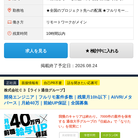
勤務地
★全国のプロジェクト先への配属 ★フルリモートワーク案件あり ★転勤なし 勤務地はご希望を考慮し、決定します。 「自宅から近い場所が良い」といった要望もお聞かせください！ ＜配属エリア＞ ［東北］
働き方
リモートワークがメイン
残業時間
10時間以内
求人を見る
検討中に入れる
掲載終了予定日：
2026.08.24
正社員
面接情報有
自己PR不要
話を聞きたい応募可
株式会社Ｃ３【ライト通信グループ】
開発エンジニア｜フルリモ案件多数｜残業月10h以下｜AI/VR/メタ
バース｜月給40万｜前給UP保証｜全国募集
我慢のキャリアは終わり。 7000件の案件を保有
する 通信大手グループの『仕組み』で「なりた
い」を現実に！
未経験歓迎
学歴不問
ベテランOK