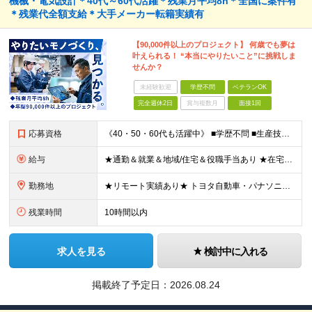
機械・電気設計＊40代～60代活躍＊残業月平均8h＊全国に案件有
＊残業代全額支給＊大手メーカー転籍実績有
【90,000件以上のプロジェクト】 何歳でも夢は
叶えられる！ “本当にやりたいこと”に挑戦しま
せんか？
未経験歓迎
学歴不問
ベテランOK
完全週休2日
賞与複数月
面接1回
応募資格
《40・50・60代も活躍中》 ■学歴不問 ■生産技術・生産管理・品質保証・評価・設計いずれかの実務経験をお持ちの方 ▽こんな方にオススメです！▽ 「経験を活かして幅広いプロジェクトに携わりたい」
給与
★通勤＆就業＆地域/住宅＆役職手当あり ★在宅勤務実績あり ★残業代は全額支給 ★選べる給与制度あり！ ■東京・神奈川・千葉・埼玉勤務の場合 月給24.5万円～55万円＋諸手当 （残業代は全額支給）
勤務地
★リモート実績あり★ トヨタ自動車・パナソニック・東芝など大手メーカーでのポストも多数！ 全国の取引先での就業となります（沖縄を除く） 『地元で働きたい』という希望に、業界トップクラス約7,00
残業時間
10時間以内
求人を見る
検討中に入れる
掲載終了予定日：
2026.08.24