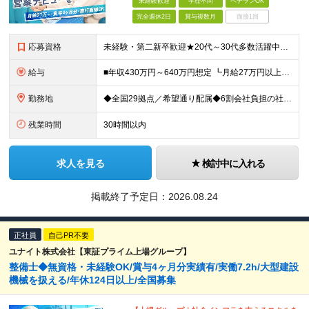
未経験歓迎
学歴不問
ベテランOK
完全週休2日
賞与複数月
面接1回
応募資格
未経験・第二新卒歓迎★20代～30代多数活躍中！ ■普通自動車運転免許（AT限定可） ■学歴不問 ＜こんな方に向いています！＞ ◎営業の仕事に興味がある ◎未経験から専門知識を身につけたい ◎長く働
給与
■年収430万円～640万円想定 ┗月給27万円以上～40万円（地域手当を含む）＋諸手当＋賞与年2回（4.0ヶ月※2024年度実績） ・地域手当…6,000円～30,000円（勤務地・帯同家族の有無に
勤務地
◆全国29拠点／希望通り配属◆6割会社負担の社宅制度（借り上げ社宅※規定あり） ◆転居を伴う転勤なし ◆U・Iターン歓迎 ◆マイカー通勤可 ★建設ICT推進課（埼玉久喜市）積極採用中★ 【北海道エ
残業時間
30時間以内
求人を見る
検討中に入れる
掲載終了予定日：
2026.08.24
正社員
自己PR不要
ユナイト株式会社【東証プライム上場グループ】
整備士◆無資格・未経験OK/賞与4ヶ月分実績有/実働7.2h/大型建設
機械を扱える/年休124日以上/全国募集