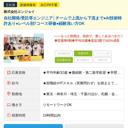
正社員
面接情報有
自己PR不要
株式会社エンジョイ
自社開発/受託等エンジニア│チームで上流から下流まで●AI技術特
許あり●レベル別7コース研修●経験浅い方OK
――もっと技術は、自由で、楽しくあるべきだ！
◆定着率9割◆平均32歳◆直近3期で162%成長
未経験歓迎
学歴不問
ベテランOK
完全週休2日
賞与複数月
面接1回
応募資格
★平均年齢32歳 ★微経験・第二新卒歓迎 ★学歴不問 ★人柄重視の採用 ＊＊＊＊＊＊＊＊＊＊＊ ■ 何かしらのITエンジニアとしての経験をお持ちの方 （年数は問いません） ○IT事務やヘルプデスク
給与
★前職給やITスキル（実務問わず）を踏まえて金額を決定します。 ＊＊＊＊＊＊＊＊＊＊＊ ▼エリアにより異なります ■東京本社 ：月給280,000円以上 ■札幌営業所：月給220,000円以上 ■
勤務地
★東京・神奈川・埼玉・千葉のほか、札幌・金沢・福岡で募集！ （※転勤なし、リモートワークの可能性あり） ■本社 ￣￣￣ 東京都台東区上野6-1-11 平岡ビル9F ※本社または、一都三県のプロジェク
働き方
リモートワークOK
残業時間
10時間以内