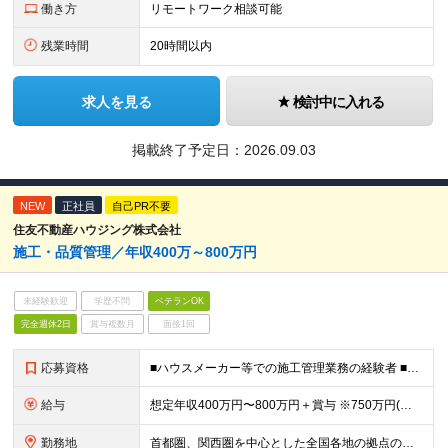
働き方
リモートワーク相談可能
残業時間
20時間以内
求人を見る
検討中に入れる
掲載終了予定日：
2026.09.03
NEW
正社員
自己PR不要
住友不動産ハウジング株式会社
施⼯・品質管理／年収400万～800万円
未経験歓迎
学歴不問
ベテランOK
完全週休2日
賞与複数月
面接1回
応募資格
■ハウスメーカー等での施工管理業務の経験者 ■要 普通運転免許（AT限定可）
給与
想定年収400万円〜800万円＋賞与 ※750万円(⾸都圏・東海圏・大阪・兵庫のみ)、800万円(東京エリアのみ) ※経験、スキルに応じて決定します ※固定残業手当（40時間分／月7万9100円～）
勤務地
首都圏、関西圏を中心とした全国各地の拠点のうち、業務内容・希望にあわせて配属いたします。 ≪注文住宅≫ 【首都圏・東海・関西】 東京、千葉、埼玉、神奈川、茨城、愛知、三重、岐阜、静岡、大阪、京都、