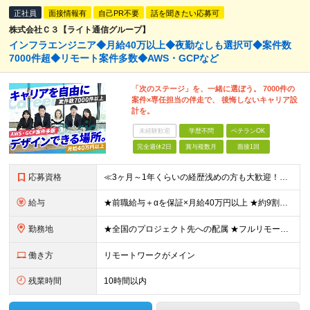
正社員
面接情報有
自己PR不要
話を聞きたい応募可
株式会社Ｃ３【ライト通信グループ】
インフラエンジニア◆月給40万以上◆夜勤なしも選択可◆案件数
7000件超◆リモート案件多数◆AWS・GCPなど
「次のステージ」を、一緒に選ぼう。 7000件の
案件×専任担当の伴走で、 後悔しないキャリア設
計を。
未経験歓迎
学歴不問
ベテランOK
完全週休2日
賞与複数月
面接1回
応募資格
≪3ヶ月～1年くらいの経歴浅めの方も大歓迎！≫ ★設計・構築から運用・保守まで、フェーズ不問で歓迎します！ ■インフラエンジニアとして何かしらの経験をお持ちの方（工程不問） ■第二新卒・ブランクOK
給与
★前職給与＋αを保証×月給40万円以上 ★約9割が前職より給与アップを実現 月給40万円以上＋各種手当＋賞与 ＜9割が年収アップを実現＞ 入社されたエンジニアの9割が前職よりも給与アップをしていま
勤務地
★全国のプロジェクト先への配属 ★フルリモートワーク案件あり ★転勤なし 勤務地はご希望を考慮し、決定します。 「自宅から近い場所が良い」といった要望もお聞かせください！ ＜配属エリア＞ ［東北］
働き方
リモートワークがメイン
残業時間
10時間以内