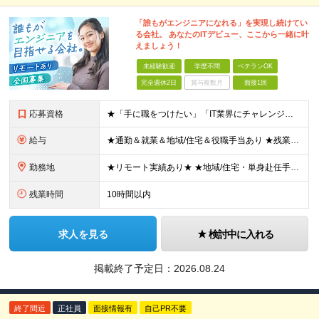
「誰もがエンジニアになれる」を実現し続けてい
る会社。 あなたのITデビュー、ここから一緒に叶
えましょう！
未経験歓迎
学歴不問
ベテランOK
完全週休2日
賞与複数月
面接1回
応募資格
★「手に職をつけたい」「IT業界にチャレンジしたい」方歓迎！ ■学歴不問 ■IT知識・理系文系不問！未経験・第二新卒OK ★ITサポート・IT事務やエンジニアの経験をお持ちの方は優遇します！ 地方在
給与
★通勤＆就業＆地域/住宅＆役職手当あり ★残業代は全額支給 ★選べる給与制度あり！ ■東京・神奈川・千葉・埼玉勤務の場合 月給24.5万円～55万円＋諸手当 （残業代は全額支給） (20,000円の
勤務地
★リモート実績あり★ ★地域/住宅・単身赴任手当などサポートも万全 ★転任費用や寮・社宅制度も完備しています ★勤務地については希望を考慮の上、決定します ★面接地エリアでの就業率92％以上！ 『地
残業時間
10時間以内
求人を見る
検討中に入れる
掲載終了予定日：
2026.08.24
終了間近
正社員
面接情報有
自己PR不要