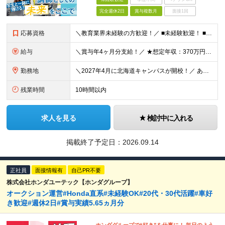
完全週休2日
賞与複数月
面接1回
応募資格
＼教育業界未経験の方歓迎！／ ■未経験歓迎！ ■専門卒以上の方 ★教員免許の有無や講師経験は一切問いません！ ＜こんな方をお待ちしております！＞ ◎画面に向かうだけでなく、人と関わり「誰かの成長」
給与
＼賞与年4ヶ月分支給！／ ★想定年収：370万円～425万円 月給20万3400円～25万8400円＋賞与年2回 ※固定残業代は含みません。時間外手当は全額支給します。 ※上記月給には、一律支給の
勤務地
＼2027年4月に北海道キャンパスが開校！／ あなたのご希望を考慮のうえ、以下のいずれかに配属いたします。 ■札幌キャンパス ←NEW！ └北海道札幌市中央区南一条西7-11-1 ■東京キャンパス
残業時間
10時間以内
求人を見る
検討中に入れる
掲載終了予定日：
2026.09.14
正社員
面接情報有
自己PR不要
株式会社ホンダユーテック【ホンダグループ】
オークション運営#Honda直系#未経験OK#20代・30代活躍#車好
き歓迎#週休2日#賞与実績5.65ヵ月分