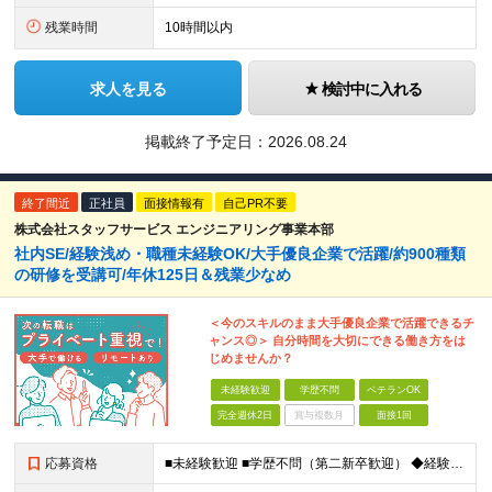
残業時間
10時間以内
求人を見る
検討中に入れる
掲載終了予定日：
2026.08.24
終了間近
正社員
面接情報有
自己PR不要
株式会社スタッフサービス エンジニアリング事業本部
社内SE/経験浅め・職種未経験OK/大手優良企業で活躍/約900種類
の研修を受講可/年休125日＆残業少なめ
＜今のスキルのまま大手優良企業で活躍できるチ
ャンス◎＞ 自分時間を大切にできる働き方をは
じめませんか？
未経験歓迎
学歴不問
ベテランOK
完全週休2日
賞与複数月
面接1回
応募資格
■未経験歓迎 ■学歴不問（第二新卒歓迎） ◆経験は一切問いません ◆転職回数・ブランク期間も不問 ◆面接というよりは“リラックス面談”です ≪こんな方をお待ちしています≫ ・地道にコツコツ作業が得