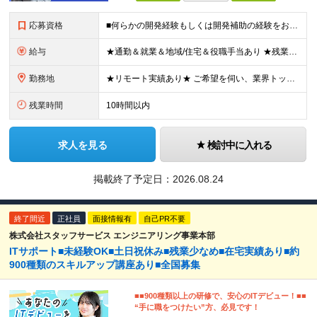
応募資格
■何らかの開発経験もしくは開発補助の経験をお持ちの方 ■学歴不問 ★ブランクのある方、地方在住の方も大歓迎です！
給与
★通勤＆就業＆地域/住宅＆役職手当あり ★残業代は全額支給 ★選べる給与制度あり！ ★東京・神奈川・千葉・埼玉勤務の場合 月給23.5万円～55万円＋諸手当 （残業代は全額支給） (20,000円の
勤務地
★リモート実績あり★ ご希望を伺い、業界トップクラス約7,000件の取引事業所数、90,000件以上のプロジェクトから検討をいたします。 全国の取引先での就業となります（沖縄を除く） ※勤務地
残業時間
10時間以内
求人を見る
検討中に入れる
掲載終了予定日：
2026.08.24
終了間近
正社員
面接情報有
自己PR不要
株式会社スタッフサービス エンジニアリング事業本部
ITサポート■未経験OK■土日祝休み■残業少なめ■在宅実績あり■約
900種類のスキルアップ講座あり■全国募集
■■900種類以上の研修で、安心のITデビュー！■■
“手に職をつけたい”方、必見です！