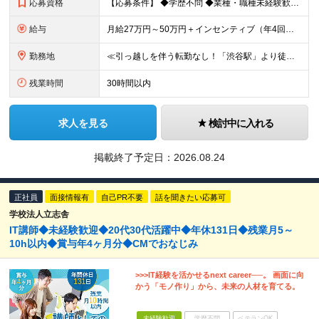
応募資格
【応募条件】 ◆学歴不問 ◆業種・職種未経験歓迎 ◆35歳以下の方（※若年層の長期キャリア形成のため） ＼入社者の多くが"人と関わる仕事"出身です！／ 「今の環境より、もっと成果にコミットしたい」
給与
月給27万円～50万円＋インセンティブ（年4回／社内規定による）＋業績賞与（年1回） ※固定残業代(月35時間分/58,000円~)を含みます。超過分は別途支給。 ※残業平均時間：25時間以内 ※経験
勤務地
≪引っ越しを伴う転勤なし！「渋谷駅」より徒歩5分≫ 【東京本社】 東京都渋谷区渋谷2丁目16-1 Daiwa渋谷宮益坂ビル5階 (変更の範囲)上記を除く当社関連勤務地
残業時間
30時間以内
求人を見る
検討中に入れる
掲載終了予定日：
2026.08.24
正社員
面接情報有
自己PR不要
話を聞きたい応募可
学校法人立志舎
IT講師◆未経験歓迎◆20代30代活躍中◆年休131日◆残業月5～
10h以内◆賞与年4ヶ月分◆CMでおなじみ
>>>IT経験を活かせるnext career──。 画面に向
かう「モノ作り」から、未来の人材を育てる。
未経験歓迎
学歴不問
ベテランOK