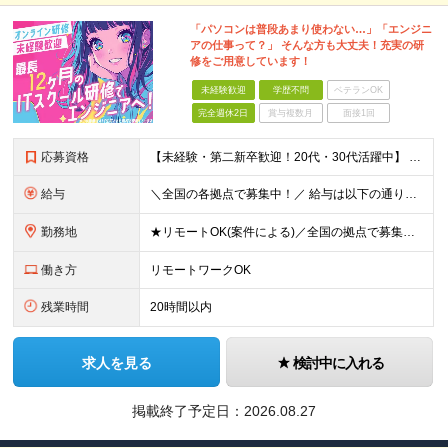
「パソコンは普段あまり使わない…」「エンジニ
アの仕事って？」 そんな方も大丈夫！充実の研
修をご用意しています！
未経験歓迎
学歴不問
ベテランOK
完全週休2日
賞与複数月
面接1回
応募資格
【未経験・第二新卒歓迎！20代・30代活躍中】 ★意欲・人柄重視の採用を実施！ ◆学歴不問 ◆社会人未経験もOK ～こんな方にオススメです～ ◎エンジニアに興味・関心のある方 ◎正社員デビューを叶え
給与
＼全国の各拠点で募集中！／ 給与は以下の通り、勤務地により異なります。 札幌：月給23万円～27万円 仙台：月給22万円～26万円 新潟：月給22万円～26万円 東京：月給26万円～30万円 大阪：
勤務地
★リモートOK(案件による)／全国の拠点で募集中！ 北海道、宮城県、新潟県、東京都、大阪府、福岡県、沖縄県にある各拠点 ※様々な企業の現場で、当社プロジェクトに加わり業務を行っていただきます。 ※希望
働き方
リモートワークOK
残業時間
20時間以内
求人を見る
検討中に入れる
掲載終了予定日：
2026.08.27