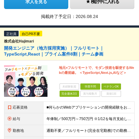
求人を見る
検討中に入れる
掲載終了予定日：
2026.08.24
正社員
自己PR不要
株式会社Hajimari
開発エンジニア（地方採用実施）｜フルリモート｜
TypeScript,React｜プライム案件8割｜チーム参画
地元×フルリモートで、モダン技術を駆使するWe
bの最前線。 ＜TypeScript,Next.js,AIなど＞
未経験歓迎
学歴不問
ベテランOK
完全週休2日
賞与複数月
面接1回
応募資格
■何らかのWebアプリケーションの開発経験をお持ちの方 ■学歴不問 ★JavaやPHPでのWeb開発経験はあるけれど、 今後はTypeScriptやNext.jsなどのモダンな環境へシフトしたい、とい
給与
年俸制／500万円～750万円 ※1/12を毎月支給します（月41万6,666円～62万5,000円） ※ご経験や面接時の評価に応じて変動可能性あり ※固定残業代月60時間分（月13万2,980円～1
勤務地
通勤不要／フルリモート(完全在宅勤務)での勤務となります ※以下の通勤圏内にお住まいの場合、原則リモート・出社兼用となりますが、自立して成果を上げられる方はフルリモート勤務が可能です。 《拠点一覧》