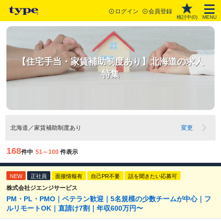
ログイン
会員登録
検討中(
0
)
MENU
【住宅手当・家賃補助制度あり】北海道の求人
特集
北海道／家賃補助制度あり
変更
168
件中
51～100
件表示
NEW
正社員
面接情報有
自己PR不要
話を聞きたい応募可
株式会社ジエンジサービス
PM・PL・PMO｜ベテラン歓迎｜5名規模の少数チームが中心｜フ
ルリモートOK｜直請け7割｜年収600万円〜