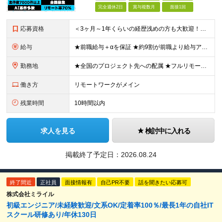
完全週休2日
賞与複数月
面接1回
応募資格
＜3ヶ月～1年くらいの経歴浅めの方も大歓迎！＞ ■学歴不問 ■何かしらの開発経験をお持ちの方 ■第二新卒OK ▼こんな方にピッタリです！▼ □スキルアップしたい方 □最先端技術を習得したい方 □AI
給与
★前職給与＋αを保証 ★約9割が前職より給与アップを実現 月給40万円以上＋各種手当＋賞与 ＜9割が年収アップを実現＞ 入社されたエンジニアの9割が前職よりも給与アップをしています！ 残り1割は前
勤務地
★全国のプロジェクト先への配属 ★フルリモートワーク案件あり ★転勤なし 勤務地はご希望を考慮し、決定します。 「自宅から近い場所が良い」といった要望もお聞かせください！ ＜配属エリア＞ ［東北］
働き方
リモートワークがメイン
残業時間
10時間以内
求人を見る
検討中に入れる
掲載終了予定日：
2026.08.24
終了間近
正社員
面接情報有
自己PR不要
話を聞きたい応募可
株式会社ミライル
初級エンジニア/未経験歓迎/文系OK/定着率100％/最長1年の自社IT
スクール研修あり/年休130日