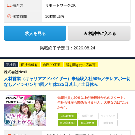
働き方
リモートワークOK
残業時間
10時間以内
求人を見る
検討中に入れる
掲載終了予定日：
2026.08.24
正社員
面接情報有
自己PR不要
話を聞きたい応募可
株式会社Nexil
人材営業（キャリアアドバイザー）未経験入社90%／テレアポ一切
なし／インセン年4回／年休125日以上／土日休み
先輩社員も90%以上が未経験からのスタート。
年齢も社歴も関係ありません。大事なのは"これ
から"。
未経験歓迎
学歴不問
ベテランOK
完全週休2日
賞与複数月
面接1回