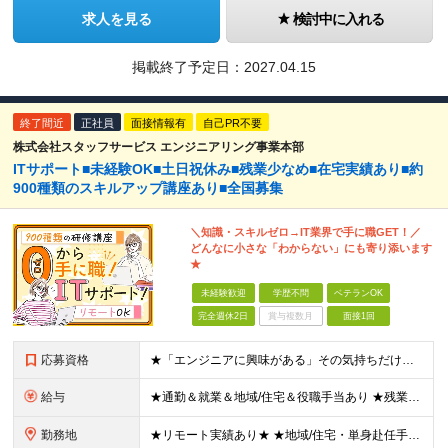
求人を見る
検討中に入れる
掲載終了予定日：
2027.04.15
終了間近
正社員
面接情報有
自己PR不要
株式会社スタッフサービス エンジニアリング事業本部
ITサポート■未経験OK■土日祝休み■残業少なめ■在宅実績あり■約
900種類のスキルアップ講座あり■全国募集
＼知識・スキルゼロ→IT業界で手に職GET！／
どんなに小さな「わからない」にも寄り添います
★
未経験歓迎
学歴不問
ベテランOK
完全週休2日
賞与複数月
面接1回
応募資格
★「エンジニアに興味がある」その気持ちだけでOK！ ■学歴不問 ■IT知識・実務経験は一切不問！未経験・第二新卒大歓迎 ★ITサポート・IT事務やエンジニアの経験をお持ちの方は優遇します！ 地方在住
給与
★通勤＆就業＆地域/住宅＆役職手当あり ★残業代は全額支給 ★選べる給与制度あり！ ■東京・神奈川・千葉・埼玉勤務の場合 月給24.5万円～55万円＋諸手当 （残業代は全額支給） (20,000円の
勤務地
★リモート実績あり★ ★地域/住宅・単身赴任手当などサポートも万全 ★転任費用や寮・社宅制度も完備しています ★勤務地については希望を考慮の上、決定します 『地元で働きたい』『新天地で挑戦したい』と