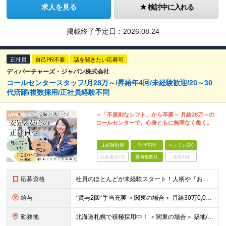
求人を見る
検討中に入れる
掲載終了予定日：
2026.08.24
正社員
自己PR不要
話を聞きたい応募可
ディパーチャーズ・ジャパン株式会社
コールセンタースタッフ/月28万～/昇給年4回/未経験歓迎/20～30
代活躍/複数採用/正社員経験不問
～「不規則なシフト」から卒業～ 月給28万～の
コールセンターで、心身ともに無理なく働く。
未経験歓迎
学歴不問
ベテランOK
完全週休2日
賞与複数月
面接1回
応募資格
社員のほとんどが未経験スタート！人柄や「おくりびと」の仕事への興味を重視します！／※学歴不問 《以下のような方は歓迎します！》 ■人との関わりを大切にする仕事がしたい ■ライフエンディング業界に興味
給与
*賞与2回*手当充実 ＜関東の場合＞ 月給30万0,000円(住宅手当2万円を含む)～＋各種手当＋賞与年2回 ＜北海道の場合＞ 月給28万0,000円～＋各種手当＋賞与年2回 ※残業代全額支給
勤務地
北海道札幌で積極採用中！ ＜関東の場合＞ 築地/東京都中央区築地3丁目16−9 築地室町ビル9F ＜北海道の場合＞ 豊平／北海道札幌市豊平区平岸6条9丁目3-25 (変更の範囲)上記を除く当社関