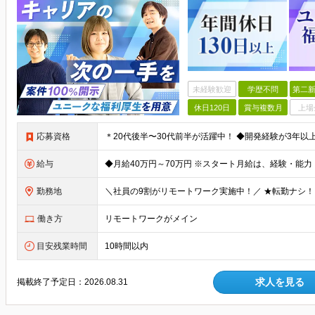
未経験歓迎
学歴不問
第二新
休日120日
賞与複数月
上場
応募資格
給与
勤務地
働き方
リモートワークがメイン
目安残業時間
10時間以内
求人を見る
掲載終了予定日：
2026.08.31