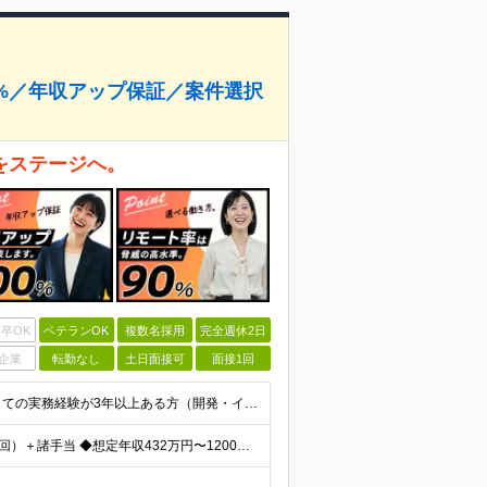
%／年収アップ保証／案件選択
をステージへ。
卒OK
ベテランOK
複数名採用
完全週休2日
企業
転勤なし
土日面接可
面接1回
【必須条件】 ◎首都圏・関西圏在住でITエンジニアとしての実務経験が3年以上ある⽅（開発・インフラいずれも歓迎） →首都圏（東京、神奈川、千葉、埼玉）、関西圏（大阪、兵庫、京都）在住のITエンジニア採
【年収アップ保証】 月給24万円～100万円＋賞与（年3回）＋諸手当 ◆想定年収432万円〜1200万円(経験・スキルを考慮し決定) ※年収アップ保証付帯 ◆基本給には⽉20時間分の固定残業代(31,