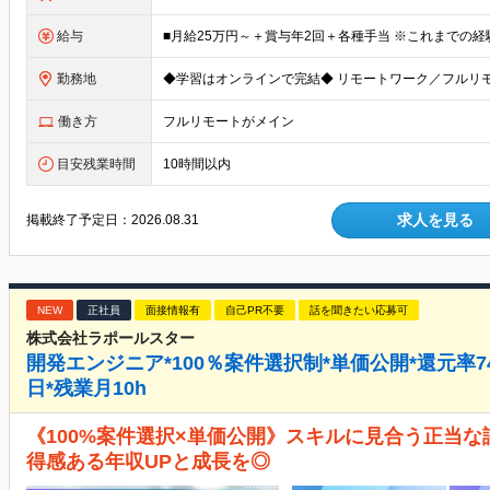
給与
勤務地
働き方
フルリモートがメイン
目安残業時間
10時間以内
求人を見る
掲載終了予定日：
2026.08.31
NEW
正社員
面接情報有
自己PR不要
話を聞きたい応募可
株式会社ラポールスター
開発エンジニア*100％案件選択制*単価公開*還元率74
日*残業月10h
《100%案件選択×単価公開》スキルに見合う正当な
得感ある年収UPと成長を◎