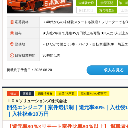
未経験歓迎
学歴不問
第二新
休日120日
賞与複数月
上場
応募資格
給与
勤務地
目安残業時間
30時間以内
求人を見る
掲載終了予定日：
2026.08.20
NEW
正社員
面接情報有
自己PR不要
話を聞きたい応募可
ＩＣＡソリューションズ株式会社
開発エンジニア｜案件選択制｜還元率80%｜入社後1
｜入社祝金10万円
【還元率80％×リモート案件比率80％以上】 退職