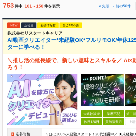
753
101～150
件中
件を表示
先頭
前の50件
NEW
正社員
面接情報有
自己PR不要
株式会社リスタートキャリア
AI動画クリエイター*未経験OK*フルリモOK/年休1
ターに学べる！
＼推し活の延長線で、新しい趣味とスキルを／ AI×
ろう！
未経験歓迎
学歴不問
第二新
休日120日
賞与複数月
上場
応募資格