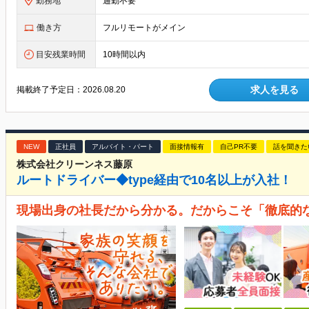
勤務地
通勤不要
働き方
フルリモートがメイン
目安残業時間
10時間以内
求人を見る
掲載終了予定日：
2026.08.20
NEW
正社員
アルバイト・パート
面接情報有
自己PR不要
話を聞きた
株式会社クリーンネス藤原
ルートドライバー◆type経由で10名以上が入社！
現場出身の社長だから分かる。だからこそ「徹底的