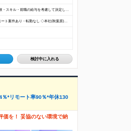
■月給25万円～＋賞与年2回＋各種手当 ※これまでの経験・スキル・前職の給与を考慮して決定します ※上記には、固定残業代（月20時間分／32,500円～）が含まれます ＜研修期間（7ヶ月～最大10ヶ
◆学習はオンラインで完結◆ リモートワーク／フルリモート案件あり・転勤なし ◇本社(秋葉原)または一都三県のクライアント先 ※勤務地につきましては、ご相談の上で配属 ＜本社＞ ◇東京都台東区台東1
検討中に入れる
％*リモート率90％*年休130
評価を！ 妥協のない環境で納