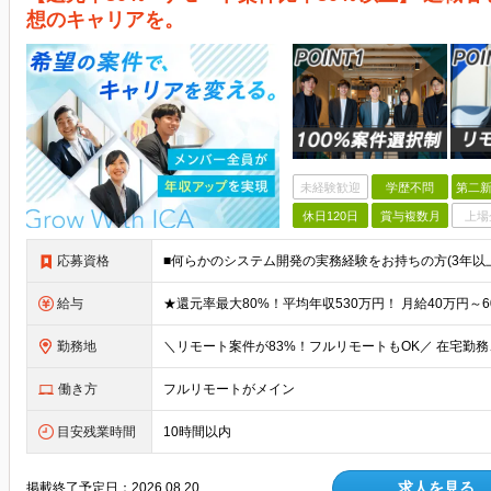
想のキャリアを。
未経験歓迎
学歴不問
第二新
休日120日
賞与複数月
上場
応募資格
給与
勤務地
働き方
フルリモートがメイン
目安残業時間
10時間以内
求人を見る
掲載終了予定日：
2026.08.20