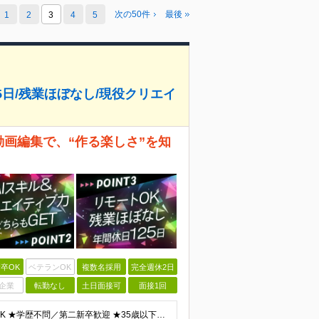
次の50件
最後
1
2
3
4
5
25日/残業ほぼなし/現役クリエイ
動画編集で、“作る楽しさ”を知
卒OK
ベテランOK
複数名採用
完全週休2日
企業
転勤なし
土日面接可
面接1回
＼ほぼ100％未経験スタート！20代活躍中／ ★未経験OK ★学歴不問／第二新卒歓迎 ★35歳以下の方（若年層の長期キャリア形成を図るため） ＜こんな方は大歓迎！＞ ・YouTubeやTikTokな