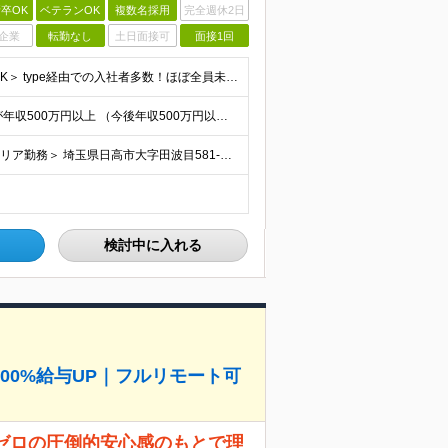
卒OK
ベテランOK
複数名採用
完全週休2日
企業
転勤なし
土日面接可
面接1回
＜40代からの未経験スタートも歓迎！フリーターでもOK＞ type経由での入社者多数！ほぼ全員未経験スタートです◎ ★自己PR＆志望理由必要ナシ ★応募者全員面接 ★未経験OK ★社会人経験初めても
★入社2年目で月給35万円以上も可能 ★2人に1人以上が年収500万円以上 （今後年収500万円以上の層はさらに増える予定。年収500万円以下は多くが直近入社者） ★免許取得にかかる費用は会社が全額負
＜ひだかで働こう♪車・バイク・自転車通勤OK！埼玉エリア勤務＞ 埼玉県日高市大字田波目581-3（日高市役所の近く） └転勤なし！ └通勤費上限3万円まで支給 └駐車場完備 【社員の方のお住まい先】
検討中に入れる
00%給与UP｜フルリモート可
者ゼロの圧倒的安心感のもとで理