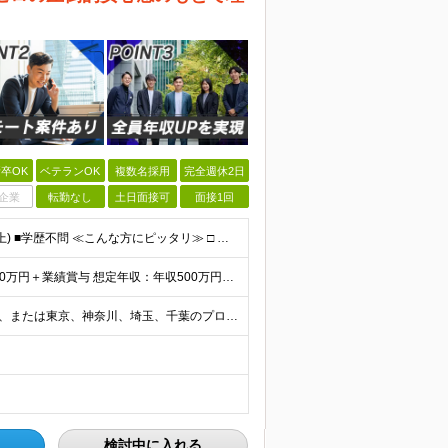
卒OK
ベテランOK
複数名採用
完全週休2日
企業
転勤なし
土日面接可
面接1回
■何らかのシステム開発の実務経験をお持ちの方(3年以上) ■学歴不問 ≪こんな方にピッタリ≫ □ スキルや経験に見合う正当な収入を得たい □ PGからSEへのステップアップなど上流工程に挑戦したい
★還元率最大80%！平均年収530万円！ 月給40万円～60万円＋業績賞与 想定年収：年収500万円～800万円 ※スキルやご経験、担当案件により変動します ◎スキルや経験を考慮し、優遇します
＼リモート案件が83%！フルリモートもOK／ 在宅勤務、または東京、神奈川、埼玉、千葉のプロジェクト先 ★リモート率83%！フルリモート案件も多数！ ★転居を伴う転勤はありません ■本社 東京都港区
検討中に入れる