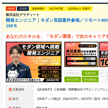
NEW
正社員
面接情報有
自己PR不要
話を聞きたい応募可
株式会社グラディート
開発エンジニア｜モダン言語案件参画／リモート90
100％
あなたのスキルを、「モダン環境」で次のキャリア
未経験歓迎
学歴不問
第二新
休日120日
賞与複数月
上場
応募資格
給与