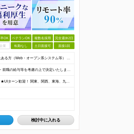
卒OK
ベテランOK
複数名採用
完全週休2日
企業
転勤なし
土日面接可
面接1回
＊20代後半〜30代前半が活躍中！ ◆開発経験が3年以上ある方（Web・オープン系システム等） ◆学歴不問 ★Java(Spring、Spring Boot)、Python(Django)、 Re
◆月給40万円～70万円 ※スタート月給は、経験・能力・前職の給与等を考慮の上で決定いたします。 ※上記金額には残業の有無に関わらず、 月30時間分の固定残業代（7万6,000円～13万3,000円
＼社員の9割がリモートワーク実施中！／ ★転勤ナシ！ ★UIターン歓迎！ 関東、関西、東海、九州・中国エリアの各プロジェクト先から希望を優先して決定。 ※リモート案件も多数あり！ ◆関東エリア
検討中に入れる