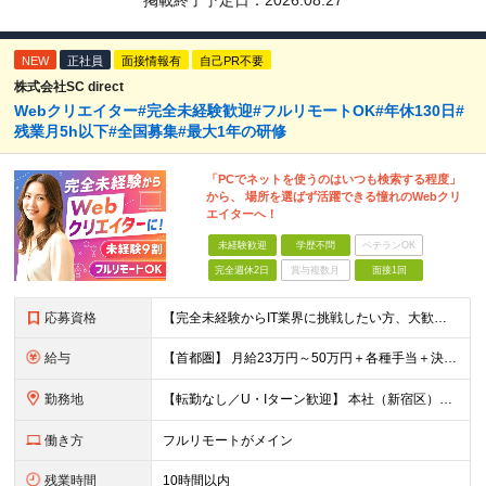
掲載終了予定日：
2026.08.27
NEW
正社員
面接情報有
自己PR不要
株式会社SC direct
Webクリエイター#完全未経験歓迎#フルリモートOK#年休130日#
残業月5h以下#全国募集#最大1年の研修
「PCでネットを使うのはいつも検索する程度」
から、 場所を選ばず活躍できる憧れのWebクリ
エイターへ！
未経験歓迎
学歴不問
ベテランOK
完全週休2日
賞与複数月
面接1回
応募資格
【完全未経験からIT業界に挑戦したい方、大歓迎！】 ●応募年齢制限：34歳まで（若年層の長期キャリア形成を図るため） ★学歴不問・転職回数不問 ★第二新卒・社会人デビューOK 【こんな方を求めていま
給与
【首都圏】 月給23万円～50万円＋各種手当＋決算賞与 【大阪】 月給22万円～50万円＋各種手当＋決算賞与 【愛知】 月給21.5万円～50万円＋各種手当＋決算賞与 【福岡・宮城】 月給20万
勤務地
【転勤なし／U・Iターン歓迎】 本社（新宿区）、大阪支店、名古屋支店または東京都・神奈川県・千葉県・埼玉県・愛知県・大阪府・福岡県をはじめ、全国のプロジェクト先 ※ご希望を最大限考慮して配属先を決定
働き方
フルリモートがメイン
残業時間
10時間以内