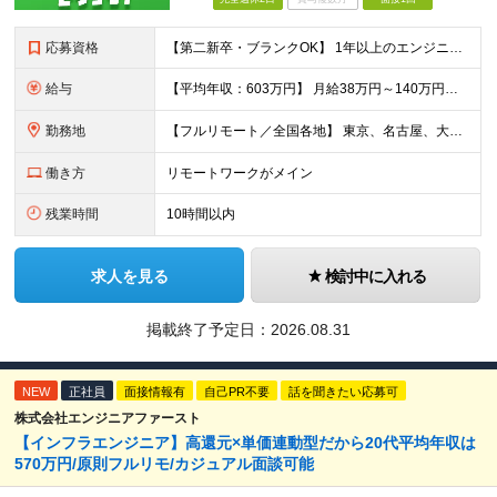
応募資格
【第二新卒・ブランクOK】 1年以上のエンジニア経験がある方(開発・インフラ・工程・言語一切不問） 文理・学歴不問 【三上さんの事例】 転職前 AWS案件を希望していましたが、資格や評価軸が不明確で
給与
【平均年収：603万円】 月給38万円～140万円＋諸手当（経験者） 【平均年収603万円】 ※案件の契約内容や昇給額などはすべて開示します。 ※経験や能力を考慮し決定します。 ※月給には固定残業
勤務地
【フルリモート／全国各地】 東京、名古屋、大阪、福岡を中心とした全国のプロジェクトにアサイン。 ※プロジェクトは完全選択制です。 ※フルリモート、ハイブリッド型、常駐案件から自由に選択可能です。 ※転
働き方
リモートワークがメイン
残業時間
10時間以内
求人を見る
検討中に入れる
掲載終了予定日：
2026.08.31
NEW
正社員
面接情報有
自己PR不要
話を聞きたい応募可
株式会社エンジニアファースト
【インフラエンジニア】高還元×単価連動型だから20代平均年収は
570万円/原則フルリモ/カジュアル面談可能