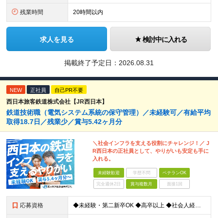
残業時間
20時間以内
求人を見る
検討中に入れる
掲載終了予定日：
2026.08.31
NEW
正社員
自己PR不要
西日本旅客鉄道株式会社【JR西日本】
鉄道技術職（電気システム系統の保守管理）／未経験可／有給平均
取得18.7日／残業少／賞与5.42ヶ月分
＼社会インフラを支える役割にチャレンジ！／ J
R西日本の正社員として、やりがいも安定も手に
入れる。
未経験歓迎
学歴不問
ベテランOK
完全週休2日
賞与複数月
面接1回
応募資格
◆未経験・第二新卒OK ◆高卒以上 ◆社会人経験（就労経験）がある方 └業界・ポジション・年数不問 〈20～30代の社員が多数活躍中！〉 若手からベテランまで、さまざまな方が在籍。 前職経験を活かし