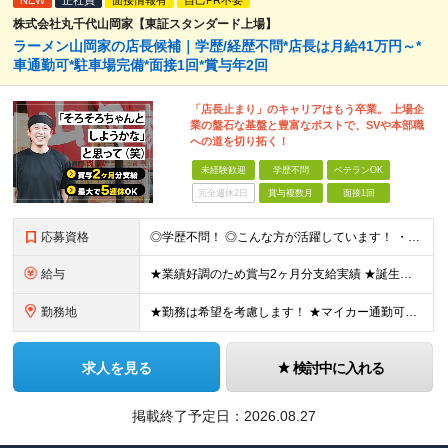
NEW
正社員
面接情報有
自己PR不要
株式会社丸千代山岡家【東証スタンダード上場】
ラーメン山岡家の店長候補｜学歴/経歴不問*店長は月給41万円～*
車通勤可*駐車場完備*面接1回*賞与年2回
「店長止まり」のキャリアはもう卒業。 上場企
業の盤石な基盤と豊富なポストで、SVや本部職
への道を切り拓く！
未経験歓迎
学歴不問
ベテランOK
完全週休2日
賞与複数月
面接1回
応募資格
◎学歴不問！ ◎こんな方が活躍しています！ ・研修や制度面が整っている会社で働きたい方 ・店長やその先を目指したい方 ・給与を上げていきたい方 など □未経験・第二新卒・フリーター □ブランクがある
給与
★業績好調のため賞与2ヶ月分支給実績 ★誕生日手当など手当充実 ★年2回昇給チャンス有＆入社1年で店長昇格可 ★残業代全額支給（1分単位で支給） ■月給24万円～36万円 ※残業代全額支給（1分単位
勤務地
★勤務は希望を考慮します！ ★マイカー通勤可（駐車場完備） ★全国の各店舗で募集中！続々出店予定！ ～国内300店舗、47都道府県への展開を目標に出店中！～ ▼積極採用地域▼ ・中部（富山、石川、
求人を見る
検討中に入れる
掲載終了予定日：
2026.08.27