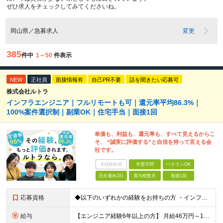
ぜひ求人をチェックしてみてくださいね。
岡山県／急募求人
変更
385
件中
1～50
件表示
NEW
正社員
面接情報有
自己PR不要
話を聞きたい応募可
株式会社ルトラ
インフラエンジニア｜フルリモートも可｜還元率平均86.3%｜
100%案件選択制｜副業OK｜住宅手当｜面接1回
単価も、利益も、還元率も、すべて見えるからこ
そ、 “誠実に評価する”と自信を持って言える会
社です。
未経験歓迎
学歴不問
ベテランOK
完全週休2日
賞与複数月
面接1回
応募資格
◆以下のいずれかの経験をお持ちの方 ・インフラ設計・構築の実務経験（オンプレ/クラウドどちらもOK） ・クラウド環境下での運用保守に関する実務経験 ◆学歴不問 ＜こんな方は特に歓迎します＞ ◎これま
給与
【エンジニア経験6年以上の方】 月給46万円～100万円（固定残業代含む） ※上記月給には月30時間分の固定残業代（月8万7,400円～月19万円）を含む。超過分は全額支給。 【エンジニア経験4年以