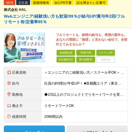
NEW
正社員
面接情報有
自己PR不要
話を聞きたい応募可
株式会社 HAL
Webエンジニア/経験浅い方も歓迎/99％が給与UP/賞与年2回/フル
リモート有/定着率95％
フルリモートも、納得の給与も、希望の案件も。
あなたの理想に「無理」と言わない会社で、全部
叶えてみませんか？
未経験歓迎
学歴不問
ベテランOK
完全週休2日
賞与複数月
面接1回
応募資格
＜エンジニアのご経験浅い方／スクール卒OK＞ ◆学歴不問 ◆未経験OK ＜こんな方は大歓迎！＞ ◎今の収入に不満がある方 ◎新しい言語・スキルに挑戦したい方 ◎腰を据えて活躍したい方 ◎頑張りを評価
給与
社員の約9割が年収UP！ ■首都圏エリア（東京、神奈川、千葉、埼玉勤務） 月給25万円～26万円（固定残業代含む） ※固定残業代は、時間外労働の有無に関わらず17時間分を30,000円～31,200
勤務地
◆2/3以上のプロジェクトでリモートワークを実施中！ ≪自社拠点≫ ・東京本社／東京都千代田区丸の内二丁目6番1号 丸の内パークビルディング6階 ・関西支社／⼤阪府⼤阪市中央区安⼟町2-3-13 ⼤
働き方
リモートワークOK
残業時間
20時間以内