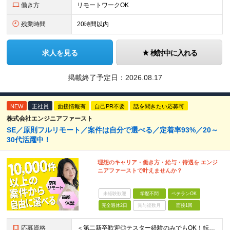
働き方
リモートワークOK
残業時間
20時間以内
求人を見る
検討中に入れる
掲載終了予定日：
2026.08.17
NEW
正社員
面接情報有
自己PR不要
話を聞きたい応募可
株式会社エンジニアファースト
SE／原則フルリモート／案件は自分で選べる／定着率93%／20～
30代活躍中！
理想のキャリア・働き方・給与・待遇を エンジ
ニアファーストで叶えませんか？
未経験歓迎
学歴不問
ベテランOK
完全週休2日
賞与複数月
面接1回
応募資格
＜第二新卒歓迎◎テスター経験のみでもOK！転職回数不問＞ ■学歴不問 ■ブランクOK ■エンジニアとしての実務経験が1年以上ある方 └開発、インフラ、工程、言語は一切不問！ ※未経験も若干名募集して