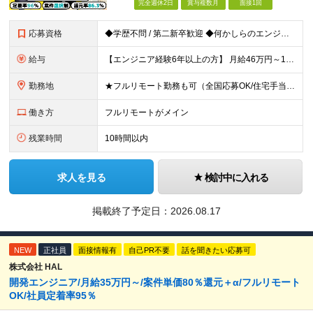
完全週休2日
賞与複数月
面接1回
応募資格
◆学歴不問 / 第二新卒歓迎 ◆何かしらのエンジニア経験をお持ちの方 （言語・期間・フェーズ不問） 経験浅めの方も遠慮なくご応募ください！ ■入社前Q＆A ────── ◎実力に見合った報酬が手に
給与
【エンジニア経験6年以上の方】 月給46万円～100万円（固定残業代含む） ※上記月給には月30時間分の固定残業代（月8万7,400円～月19万円）を含む。超過分は全額支給。 【エンジニア経験4年以
勤務地
★フルリモート勤務も可（全国応募OK/住宅手当を支給します） ※案件によって常駐が必要になる場合があります。 ※希望がない限り、転勤はありません ※U・Iターン歓迎 ★ルトラの社員は全国各地で活躍中
働き方
フルリモートがメイン
残業時間
10時間以内
求人を見る
検討中に入れる
掲載終了予定日：
2026.08.17
NEW
正社員
面接情報有
自己PR不要
話を聞きたい応募可
株式会社 HAL
開発エンジニア/月給35万円～/案件単価80％還元＋α/フルリモート
OK/社員定着率95％