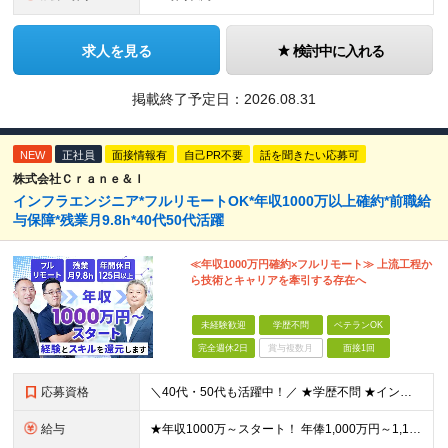
求人を見る
検討中に入れる
掲載終了予定日：
2026.08.31
NEW
正社員
面接情報有
自己PR不要
話を聞きたい応募可
株式会社Ｃｒａｎｅ＆Ｉ
インフラエンジニア*フルリモートOK*年収1000万以上確約*前職給
与保障*残業月9.8h*40代50代活躍
≪年収1000万円確約×フルリモート≫ 上流工程か
ら技術とキャリアを牽引する存在へ
未経験歓迎
学歴不問
ベテランOK
完全週休2日
賞与複数月
面接1回
応募資格
＼40代・50代も活躍中！／ ★学歴不問 ★インフラエンジニアの経験を5年以上お持ちの方 ≪こんな方にピッタリです！≫ ◎自身の市場価値を正当に評価してほしい ◎今より年収をアップさせたい ◎多彩な
給与
★年収1000万～スタート！ 年俸1,000万円～1,162万8,000円（12分割） ※経験・スキルを考慮の上決定します ※上記金額には固定残業代（月30h分・158,400円～184,000円