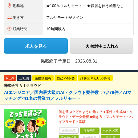
勤務地
★100％フルリモート！ ★転居を伴う転勤なし 本社またはプロジェクト先にて勤務いただきます！ ※プロジェクト先は一都三県及び23区内がメイン 【本社】 東京都新宿区神楽坂1-2 研究社英語センタ
働き方
フルリモートがメイン
残業時間
10時間以内
求人を見る
検討中に入れる
掲載終了予定日：
2026.08.31
NEW
正社員
面接情報有
自己PR不要
話を聞きたい応募可
株式会社ＡＩクラウド
AIエンジニア／国内最大級のAI・クラウド案件数：7,778件／AIマ
ッチング×41名の営業力／フルリモート
何を選ぶ？どのように働く？ ■案件：生成AI・ク
ラウド・データ分析 ■働き方：フルリモート・ハ
イブリッド・常駐
未経験歓迎
学歴不問
ベテランOK
完全週休2日
賞与複数月
面接1回