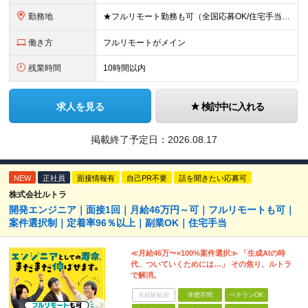
勤務地
★フルリモート勤務も可（全国応募OK/住宅手当を支給します） ※案件によって常駐が必要になる場合があります。 ※希望がない限り、転勤はありません ※U・Iターン歓迎 ★ルトラの社員は全国各地で活躍中
働き方
フルリモートがメイン
残業時間
10時間以内
求人を見る
検討中に入れる
掲載終了予定日：
2026.08.17
NEW
正社員
面接情報有
自己PR不要
話を聞きたい応募可
株式会社ルトラ
開発エンジニア｜面接1回｜月給46万円～可｜フルリモートも可｜
案件選択制｜定着率96％以上｜副業OK｜住宅手当
≪月給46万〜×100%案件選択≫ 「生成AIの時
代、ついていくためには…」 その焦り、ルトラ
で解消。
未経験歓迎
学歴不問
ベテランOK