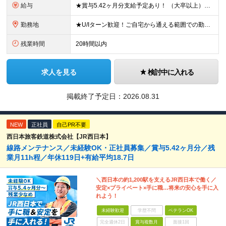
給与
★賞与5.42ヶ月分支給予定あり！ （大卒以上）月給24万1,692円～39万5,780円＋各種手当＋賞与2回 （高卒以上）月給22万2,662円～39万5,780円＋各種手当＋賞与2回 ※上記は
勤務地
★U/Iターン歓迎！ご自宅から通える範囲での勤務となります ★JR西日本本社（大阪市北区）または、当社事業エリア内（北陸から北九州まで）の各支社で勤務 ※関西に本社あり※ 〈近畿エリア〉 三重県（
残業時間
20時間以内
求人を見る
検討中に入れる
掲載終了予定日：
2026.08.31
NEW
正社員
自己PR不要
西日本旅客鉄道株式会社【JR西日本】
線路メンテナンス／未経験OK・正社員募集／賞与5.42ヶ月分／残
業月11h程／年休119日+有給平均18.7日
＼西日本の約1,200駅を支えるJR西日本で働く／
安定×プライベート×手に職…将来の安心を手に入
れよう！
未経験歓迎
学歴不問
ベテランOK
完全週休2日
賞与複数月
面接1回