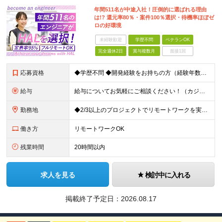
年間511名が中途入社！圧倒的に選ばれる理由
は!? 還元率80％・案件100％選択・待機率ほぼゼ
ロの好環境
未経験歓迎
学歴不問
ベテランOK
完全週休2日
賞与複数月
面接1回
応募資格
◆学歴不問 ◆開発経験をお持ちの方（経験年数不問） ＜こんな方は大歓迎！＞ ◎今の収入をもっと増やしたい ◎もっと上流の案件で活躍したい ◎将来のキャリアにつながる案件に携わりたい ◎自分のやりたい
給与
給与についてお気軽にご相談ください！（カジュアル面談可能） 月給35万円～＋各種手当＋賞与2回 ※固定残業代は、時間外労働の有無に関わらず40時間分を87,500円～支給 ※超過分は別途支給 ※試用
勤務地
◆2/3以上のプロジェクトでリモートワークを実施中！ ≪自社拠点≫ ・東京本社／東京都千代田区丸の内二丁目6番1号 丸の内パークビルディング6階 ・関西支社／⼤阪府⼤阪市中央区安⼟町2-3-13 ⼤
働き方
リモートワークOK
残業時間
20時間以内
求人を見る
検討中に入れる
掲載終了予定日：
2026.08.17