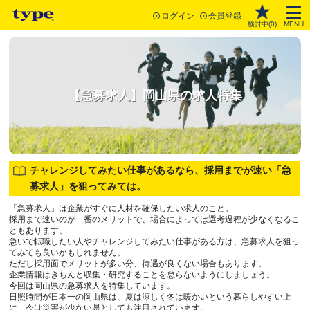
ログイン
会員登録
検討中(
0
)
MENU
【急募求人】岡山県の求人特集
チャレンジしてみたい仕事があるなら、採用までが速い「急
募求人」を狙ってみては。
「急募求人」は企業がすぐに人材を確保したい求人のこと。
採用まで速いのが一番のメリットで、場合によっては選考過程が少なくなるこ
ともあります。
急いで転職したい人やチャレンジしてみたい仕事がある方は、急募求人を狙っ
てみても良いかもしれません。
ただし採用面でメリットが多い分、待遇が良くない場合もあります。
企業情報はきちんと収集・研究することを怠らないようにしましょう。
今回は岡山県の急募求人を特集しています。
日照時間が日本一の岡山県は、夏は涼しく冬は暖かいという暮らしやすい上
に、今は災害が少ない県としても注目されています。