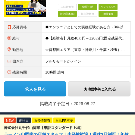
未経験歓迎
学歴不問
ベテランOK
完全週休2日
賞与複数月
面接1回
応募資格
◆エンジニアとしての実務経験がある方（3年以上） └システムやアプリの設計・開発、インフラ設計・構築の経験のある方を想定 ◆マネジメント経験は不問 ◆学歴不問／ブランクOK 【こんな方も歓迎です！】
給与
◆【経験者】月給40万円～120万円(固定残業代含む)+各種手当 ※月30時間（76,000円～）の固定残業代を含みます。 ※上記を超える時間外労働分は追加で支給。 ※6ヶ月の試用期間あり（条件に変動
勤務地
☆首都圏エリア（東京・神奈川・千葉・埼玉）・名古屋・大阪・福岡を中心とした全国各地のプロジェクト先に参画いただきます。 ※希望をヒアリングした上で決定します ☆全国各地からフルリモートOK 【本社】
働き方
フルリモートがメイン
残業時間
10時間以内
求人を見る
検討中に入れる
掲載終了予定日：
2026.08.27
NEW
正社員
面接情報有
自己PR不要
株式会社丸千代山岡家【東証スタンダード上場】
ラーメン山岡家の店舗スタッフ｜未経験歓迎！週休3日制可！年休