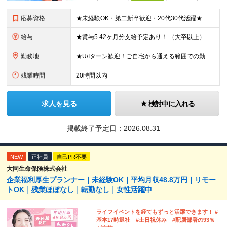
応募資格
★未経験OK・第二新卒歓迎・20代30代活躍★ ☆高卒以上 ☆社会人経験（就労経験）がある方 業界・ポジション・年数は不問です！ 「誰もが知る大手企業で働きたい」 「1人より、チームで仕事がした
給与
★賞与5.42ヶ月分支給予定あり！ （大卒以上）月給24万1,692円～39万5,780円＋各種手当＋賞与2回 （高卒以上）月給22万2,662円～39万5,780円＋各種手当＋賞与2回 ※上記は2
勤務地
★U/Iターン歓迎！ご自宅から通える範囲での勤務となります ★JR西日本本社（大阪市北区）または、当社事業エリア内（北陸から北九州まで）の各支社で勤務 ※関西に本社あり※ 〈近畿エリア〉 三重県（
残業時間
20時間以内
求人を見る
検討中に入れる
掲載終了予定日：
2026.08.31
NEW
正社員
自己PR不要
大同生命保険株式会社
企業福利厚生プランナー｜未経験OK｜平均月収48.8万円｜リモー
トOK｜残業ほぼなし｜転勤なし｜女性活躍中
ライフイベントを経てもずっと活躍できます！ #
基本17時退社 #土日祝休み #配属部署の93％