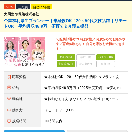
NEW
正社員
自己PR不要
大同生命保険株式会社
企業福利厚生プランナー｜未経験OK！20～50代女性活躍｜リモー
トOK｜平均月収48.8万｜子育て＆介護支援◎
＼配属部署の93％は女性／ 何歳からでも始めや
すい育成体制あり！ 自分も家族も大切にできま
す♪
未経験歓迎
学歴不問
ベテランOK
完全週休2日
賞与複数月
面接1回
応募資格
★未経験OK｜20～50代女性活躍中♪ブランクありの方・ママさんも活躍中 ◆高卒以上 ◆社会人経験をお持ちの方 - 業界・業種・職種・経験年数は問いません。 «こんな方が応募＆入社しています！»
給与
★平均月収48.8万円（2025年度実績） ★安心の固定給＋賞与年2回＋インセンティブ！手当も充実 月給21万円～23万円＋諸手当＋インセンティブ＋賞与年2回 ※給与は年間平均の税込定例給与です。賞
勤務地
★転勤なし｜好きなエリアでの勤務｜UIターン歓迎 全国47都道府県にある支社のいずれかにて勤務していただきます。 ＜募集エリア＞ ◆北海道・東北：北海道/青森/宮城/岩手/秋田/山形/福島
働き方
リモートワークOK
残業時間
10時間以内