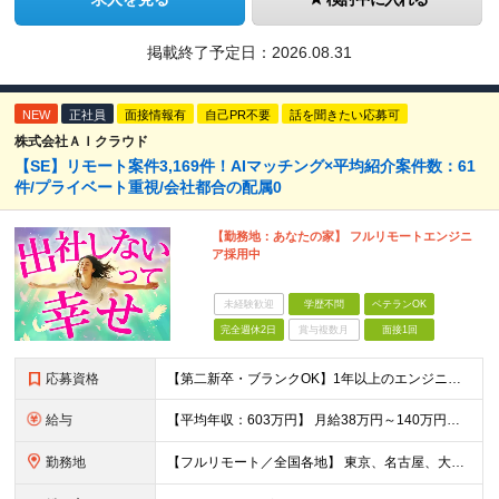
掲載終了予定日：
2026.08.31
NEW
正社員
面接情報有
自己PR不要
話を聞きたい応募可
株式会社ＡＩクラウド
【SE】リモート案件3,169件！AIマッチング×平均紹介案件数：61
件/プライベート重視/会社都合の配属0
【勤務地：あなたの家】 フルリモートエンジニ
ア採用中
未経験歓迎
学歴不問
ベテランOK
完全週休2日
賞与複数月
面接1回
応募資格
【第二新卒・ブランクOK】1年以上のエンジニア経験がある方(開発・インフラ・工程・言語一切不問） 文理・学歴不問 【歓迎条件】 ◆AI・クラウド案件に参画したい方 ◆下流工程から上流工程へステップア
給与
【平均年収：603万円】 月給38万円～140万円＋諸手当（経験者） 【平均年収603万円】 ※案件の契約内容や昇給額などはすべて開示します。 ※経験や能力を考慮し決定します。 ※月給には固定残業
勤務地
【フルリモート／全国各地】 東京、名古屋、大阪、福岡を中心とした全国のプロジェクトにアサイン。 ※プロジェクトは完全選択制です。 ※フルリモート、ハイブリッド型、常駐案件から自由に選択可能です。 ※転