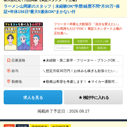
株式会社丸千代山岡家【東証スタンダード上場】
ラーメン山岡家のスタッフ｜未経験OK*学歴/経歴不問*月30万~保
証×年休156日*最大5連休OK*まかない付
フリーター卒業も大歓迎◎ 「自分を変えたい」
その気持ちだけでOK！ 東証スタンダード上場の
正社員へ。
未経験歓迎
学歴不問
ベテランOK
完全週休2日
賞与複数月
面接1回
応募資格
★未経験・第二新卒・フリーター・ブランクOK ★学歴不問！ □転職回数が気になる方 □飲食業界にチャレンジしたい方 「やってみたい」という気持ちがあれば、皆さん大歓迎です♪ ◎こんな方が活躍して
給与
＼想定月収30万円！お休みも稼ぎも欲張りたい方にピッタリ！／ ★業績好調のため賞与2ヶ月分支給実績 ★誕生日手当など手当充実 ★年2回昇給チャンス有 ★残業代全額支給（1分単位で支給） 月給25万
勤務地
★勤務は希望を考慮します！ ★マイカー通勤可（駐車場完備） ★全国の各店舗で募集中！続々出店予定！ ～国内300店舗、47都道府県への展開を目標に出店中！～ ▼積極採用地域▼ ・中部（富山、石川、
求人を見る
検討中に入れる
掲載終了予定日：
2026.08.27