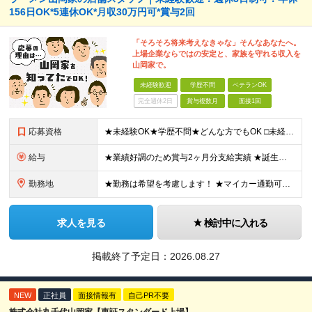
156日OK*5連休OK*月収30万円可*賞与2回
「そろそろ将来考えなきゃな」そんなあなたへ。
上場企業ならではの安定と、家族を守れる収入を
山岡家で。
未経験歓迎
学歴不問
ベテランOK
完全週休2日
賞与複数月
面接1回
応募資格
★未経験OK★学歴不問★どんな方でもOK □未経験・第二新卒・フリーター □ブランクがある方 □転職回数が気になる方 □飲食業界にチャレンジしたい方 「やってみたい」という気持ちがあれば、皆さん大
給与
★業績好調のため賞与2ヶ月分支給実績 ★誕生日手当など手当充実 ★年2回昇給チャンス有＆入社1年で店長昇格可 ★残業代全額支給（1分単位で支給） 【週休3日制の場合】 月給25万8,960円以上（固
勤務地
★勤務は希望を考慮します！ ★マイカー通勤可（駐車場完備） ★全国の各店舗で募集中！続々出店予定！ ～国内300店舗、47都道府県への展開を目標に出店中！～ ▼積極採用地域▼ ・中部（富山、石川、
求人を見る
検討中に入れる
掲載終了予定日：
2026.08.27
NEW
正社員
面接情報有
自己PR不要