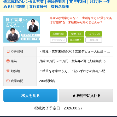
物流資材のレンタル営業｜未経験歓迎｜賞与年2回｜月1万円～住
める社宅制度｜直行直帰可｜複数名採用
売り込む営業じゃない。 生活を支える"貸してあ
げる営業"を、未経験から始めませんか？
未経験歓迎
学歴不問
ベテランOK
完全週休2日
賞与複数月
面接1回
応募資格
＜職種・業界未経験OK！営業デビュー大歓迎＞ ◆要普通自動車免許（AT限定可） ◆学歴不問 ＼当てはまる方、ぜひご応募ください！／ □人と話すことや、人の役に立つことが好き □未経験から営業として成
給与
月給28万円～35万円＋賞与年2回（支給実績3ヶ月分） ※経験・年齢・能力を考慮の上、当社規定により決定します。 ※上記月給には固定残業代(25時間分／47,314円～)
勤務地
ご希望を考慮のうえ、下記いずれかの拠点へ配属します。 ※自動車通勤可能（要相談） 【東北エリア】 仙台支店、盛岡支店、福島支店 【関東エリア】 東京本社、東京支店、埼玉支店、千葉支店、群馬支店、東
残業時間
20時間以内
求人を見る
検討中に入れる
掲載終了予定日：
2026.08.27