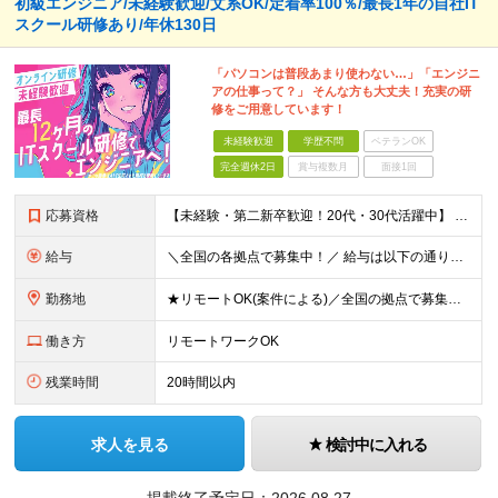
初級エンジニア/未経験歓迎/文系OK/定着率100％/最長1年の自社IT
スクール研修あり/年休130日
「パソコンは普段あまり使わない…」「エンジニ
アの仕事って？」 そんな方も大丈夫！充実の研
修をご用意しています！
未経験歓迎
学歴不問
ベテランOK
完全週休2日
賞与複数月
面接1回
応募資格
【未経験・第二新卒歓迎！20代・30代活躍中】 ★意欲・人柄重視の採用を実施！ ◆学歴不問 ◆社会人未経験もOK ～こんな方にオススメです～ ◎エンジニアに興味・関心のある方 ◎正社員デビューを叶え
給与
＼全国の各拠点で募集中！／ 給与は以下の通り、勤務地により異なります。 札幌：月給23万円～27万円 仙台：月給22万円～26万円 新潟：月給22万円～26万円 東京：月給26万円～30万円 大阪：
勤務地
★リモートOK(案件による)／全国の拠点で募集中！ 北海道、宮城県、新潟県、東京都、大阪府、福岡県、沖縄県にある各拠点 ※様々な企業の現場で、当社プロジェクトに加わり業務を行っていただきます。 ※希望
働き方
リモートワークOK
残業時間
20時間以内
求人を見る
検討中に入れる