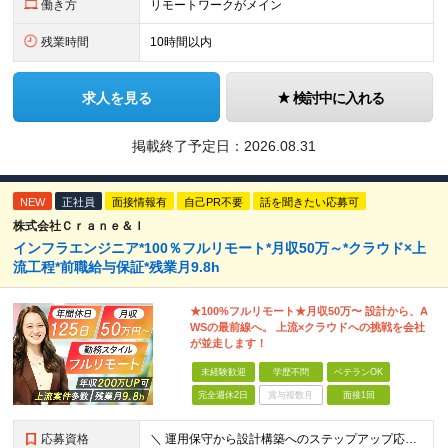
働き方
リモートワークがメイン
残業時間
10時間以内
求人を見る
検討中に入れる
掲載終了予定日：
2026.08.31
NEW
正社員
面接情報有
自己PR不要
話を聞きたい応募可
株式会社Ｃｒａｎｅ＆Ｉ
インフラエンジニア*100％フルリモート*月収50万～*クラウド×上
流工程*前職給与保証*残業月9.8h
★100%フルリモート★月収50万〜 設計から、A
WSの最前線へ。 上流×クラウドへの挑戦を会社
が並走します！
未経験歓迎
学歴不問
ベテランOK
完全週休2日
賞与複数月
面接1回
応募資格
＼ 運用保守から設計構築へのステップアップ応援！ ／ ★学歴・分野不問（運用保守経験のみでも歓迎） ★「設計・構築に挑戦したい」「市場価値を高めたい」という意欲を重視！ ┗豊富な案件（SIer直下など