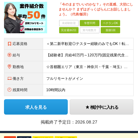
「今のままでいいのかな？」その直感、大切にし
ませんか？ まずはざっくばらんにお話ししまし
ょう。（代表/飯田）
未経験歓迎
学歴不問
ベテランOK
完全週休2日
賞与複数月
面接1回
応募資格
＜第二新卒歓迎◎テスター経験のみでもOK！転職回数不問＞ ■学歴不問 ■ブランクOK ■エンジニアとしての実務経験が1年以上ある方 └開発、インフラ、工程、言語は一切不問！ ※未経験も若干名募集して
給与
【経験者】月給40万円～120万円(固定残業代含む)+各種手当 ★前職給与の総収入額を100％保証｜還元率84％〜100％ ★20代の平均年収570万円 ※月給には、みなし残業手当(月30時間／5万
勤務地
☆首都圏エリア（東京・神奈川・千葉・埼玉）・名古屋・大阪・福岡を中心とした全国各地のプロジェクト先に参画いただきます。 ※希望をヒアリングした上で決定します ☆全国各地からフルリモートOK 【本社】
働き方
フルリモートがメイン
残業時間
10時間以内
求人を見る
検討中に入れる
掲載終了予定日：
2026.08.27