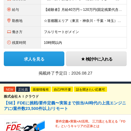
給与
【経験者】月給40万円～120万円(固定残業代含む)+各種手当 ★前職給与の総収入額を100％保証｜還元率84％〜100％ ★20代の平均年収570万円 ※月給には、みなし残業手当(月30時間／5万
勤務地
☆首都圏エリア（東京・神奈川・千葉・埼玉）・名古屋・大阪・福岡を中心とした全国各地のプロジェクト先に参画いただきます。 ※希望をヒアリングした上で決定します ☆全国各地からフルリモートOK 【本社】
働き方
フルリモートがメイン
残業時間
10時間以内
求人を見る
検討中に入れる
掲載終了予定日：
2026.08.27
NEW
正社員
面接情報有
自己PR不要
話を聞きたい応募可
株式会社ＡＩクラウド
【SE】FDEに挑戦/要件定義〜実装まで担当/AI時代の上流エンジニ
アに/案件数23,500件以上/リモート
要件定義×実装×AI活用。 三刀流とも言える「FD
E」というキャリアの正体とは