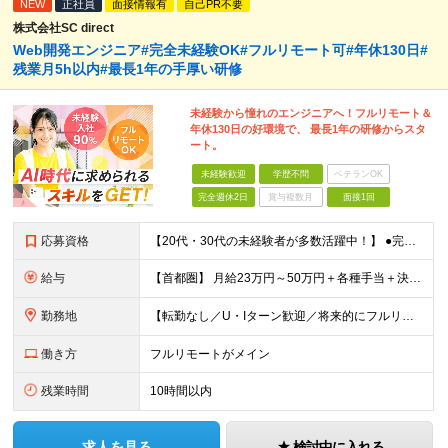
NEW
正社員
面接情報有
自己PR不要
株式会社SC direct
Web開発エンジニア#完全未経験OK#フルリモート可#年休130日#
残業月5h以内#最長1年の手厚い研修
未経験から憧れのエンジニアへ！フルリモート＆
年休130日の好環境で、 最長1年の研修からスタ
ート。
未経験歓迎
学歴不問
ベテランOK
完全週休2日
賞与複数月
面接1回
応募資格
【20代・30代の未経験者が多数活躍中！】 ●完全未経験、第二新卒、既卒、フリーターの方大歓迎！ ●学歴・職歴・転職回数・ブランク一切不問 ※34歳までの方（若年層の長期キャリア形成を図るため） ★
給与
【首都圏】 月給23万円～50万円＋各種手当＋決算賞与 【大阪】 月給22万円～50万円＋各種手当＋決算賞与 【愛知】 月給21.5万円～50万円＋各種手当＋決算賞与 【福岡・宮城】 月給20万
勤務地
【転勤なし／U・Iターン歓迎／将来的にフルリモートOK】 本社（新宿区）、大阪支店、名古屋支店または東京都・神奈川県・千葉県・埼玉県・愛知県・大阪府・福岡県をはじめ、全国のプロジェクト先 ※ご希望を
働き方
フルリモートがメイン
残業時間
10時間以内
求人を見る
検討中に入れる