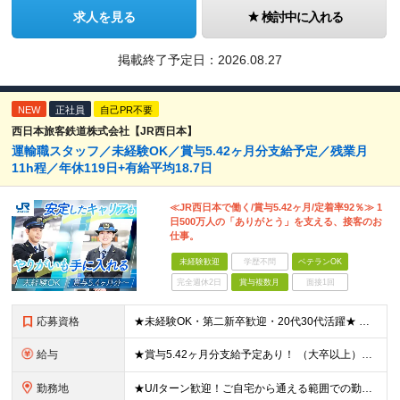
求人を見る
検討中に入れる
掲載終了予定日：
2026.08.27
NEW
正社員
自己PR不要
西日本旅客鉄道株式会社【JR西日本】
運輸職スタッフ／未経験OK／賞与5.42ヶ月分支給予定／残業月
11h程／年休119日+有給平均18.7日
≪JR西日本で働く/賞与5.42ヶ月/定着率92％≫ 1
日500万人の「ありがとう」を支える、接客のお
仕事。
未経験歓迎
学歴不問
ベテランOK
完全週休2日
賞与複数月
面接1回
応募資格
★未経験OK・第二新卒歓迎・20代30代活躍★ ☆高卒以上 ☆社会人経験（就労経験）がある方 業界・ポジション・年数は不問です！ 「誰もが知る大手企業で働きたい」 「1人より、チームで仕事がした
給与
★賞与5.42ヶ月分支給予定あり！ （大卒以上）月給24万1,692円～39万5,780円＋各種手当＋賞与2回 （高卒以上）月給22万2,662円～39万5,780円＋各種手当＋賞与2回 ※上記は
勤務地
★U/Iターン歓迎！ご自宅から通える範囲での勤務となります ★JR西日本本社（大阪市北区）または、当社事業エリア内（北陸から北九州まで）の各支社で勤務 ※関西に本社あり※ 〈近畿エリア〉 三重県（