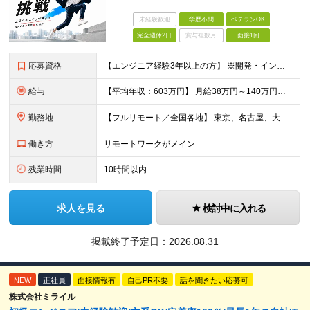
未経験歓迎
学歴不問
ベテランOK
完全週休2日
賞与複数月
面接1回
応募資格
【エンジニア経験3年以上の方】 ※開発・インフラ・工程・言語一切不問 ※文理・学歴不問 【歓迎条件】 ◆Python実務経験がある方 ◆LLM・生成AIを使った開発経験がある方 ◆要件定義・顧客折衝
給与
【平均年収：603万円】 月給38万円～140万円＋諸手当（経験者） 【平均年収603万円】 ※案件の契約内容や昇給額などはすべて開示します。 ※経験や能力を考慮し決定します。 ※月給には固定残業
勤務地
【フルリモート／全国各地】 東京、名古屋、大阪、福岡を中心とした全国のプロジェクトにアサイン。 ※プロジェクトは完全選択制です。 ※フルリモート、ハイブリッド型、常駐案件から自由に選択可能です。 ※転
働き方
リモートワークがメイン
残業時間
10時間以内
求人を見る
検討中に入れる
掲載終了予定日：
2026.08.31
NEW
正社員
面接情報有
自己PR不要
話を聞きたい応募可
株式会社ミライル