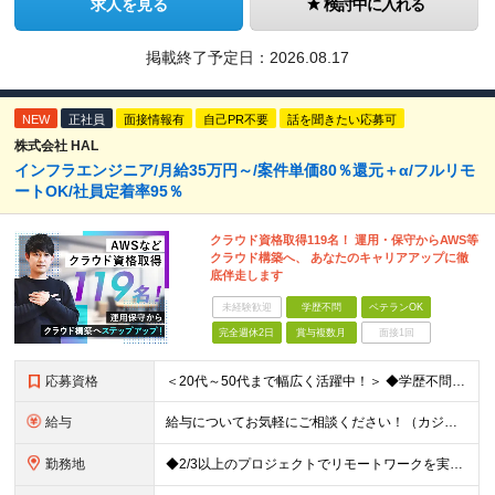
求人を見る
検討中に入れる
掲載終了予定日：
2026.08.17
NEW
正社員
面接情報有
自己PR不要
話を聞きたい応募可
株式会社 HAL
インフラエンジニア/月給35万円～/案件単価80％還元＋α/フルリモ
ートOK/社員定着率95％
クラウド資格取得119名！ 運用・保守からAWS等
クラウド構築へ、 あなたのキャリアアップに徹
底伴走します
未経験歓迎
学歴不問
ベテランOK
完全週休2日
賞与複数月
面接1回
応募資格
＜20代～50代まで幅広く活躍中！＞ ◆学歴不問 ◆何らかのインフラ関連の実務経験 ★経験年数不問/運用監視レベルも歓迎 ＜こんな方は大歓迎！＞ ◎今の収入に不満がある ◎もっと上流の案件で活躍した
給与
給与についてお気軽にご相談ください！（カジュアル面談可能） 月給35万円～＋各種手当＋賞与2回 ※固定残業代は、時間外労働の有無に関わらず40時間分を87,500円～支給 ※超過分は別途支給 ※試用
勤務地
◆2/3以上のプロジェクトでリモートワークを実施中！ ≪自社拠点≫ ・東京本社／東京都千代田区丸の内二丁目6番1号 丸の内パークビルディング6階 ・関西支社／⼤阪府⼤阪市中央区安⼟町2-3-13 ⼤