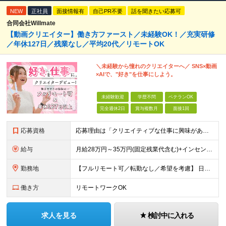
NEW
正社員
面接情報有
自己PR不要
話を聞きたい応募可
合同会社Willmate
【動画クリエイター】働き方ファースト／未経験OK！／充実研修
／年休127日／残業なし／平均20代／リモートOK
＼未経験から憧れのクリエイターへ／ SNS×動画
×AIで、"好き"を仕事にしよう。
未経験歓迎
学歴不問
ベテランOK
完全週休2日
賞与複数月
面接1回
応募資格
応募理由は「クリエイティブな仕事に興味がある」でOK！ #学歴不問 #未経験OK ★1つでも当てはまれば、マッチング率高め★ □ SNSやYouTubeに興味がある方 □ アイデアを考えることが好き
給与
月給28万円～35万円(固定残業代含む)+インセンティブ＋各種手当 ※経験・能力等を考慮の上、決定します。 ※残業はほとんどありませんが、発生した場合は時間外手当を100％支給します。 【固定残業
勤務地
【フルリモート可／転勤なし／希望を考慮】 日本47都道府県、どこでも就業可能！ （東京・神奈川・埼玉・千葉・北海道・宮城・愛知・大阪・福岡・新潟など 各拠点近郊のプロジェクト先） 【Point】
働き方
リモートワークOK
求人を見る
検討中に入れる