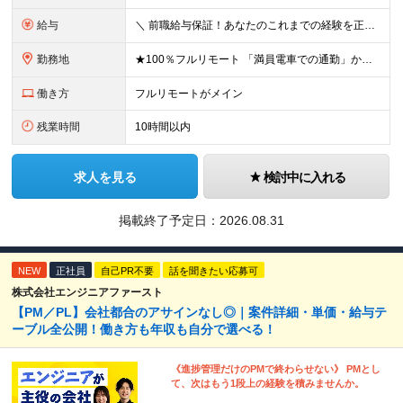
給与
＼ 前職給与保証！あなたのこれまでの経験を正当評価 ／ ★月収50万円～スタート！【年俸600万～1,162万8,000円（12分割）】 ――「頑張りが給与に直結しない…」そんな不満とは無縁の環境で
勤務地
★100％フルリモート 「満員電車での通勤」から卒業できます！ ★転勤なし 【本社】 東京都新宿区神楽坂1-2 研究社英語センタービル3階 本社またはプロジェクト先にて勤務いただきます！ ※プロジ
働き方
フルリモートがメイン
残業時間
10時間以内
求人を見る
検討中に入れる
掲載終了予定日：
2026.08.31
NEW
正社員
自己PR不要
話を聞きたい応募可
株式会社エンジニアファースト
【PM／PL】会社都合のアサインなし◎｜案件詳細・単価・給与テ
ーブル全公開！働き方も年収も自分で選べる！
《進捗管理だけのPMで終わらせない》 PMとし
て、次はもう1段上の経験を積みませんか。