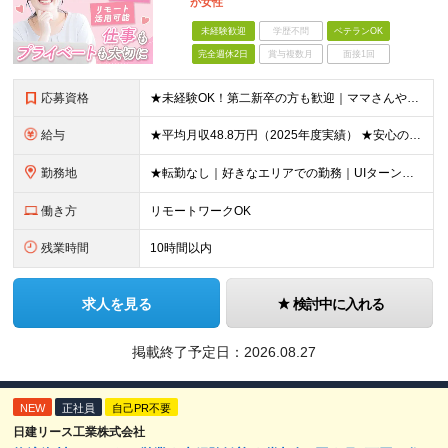
が女性
未経験歓迎
学歴不問
ベテランOK
完全週休2日
賞与複数月
面接1回
応募資格
★未経験OK！第二新卒の方も歓迎｜ママさんやブランクありの方など、20～50代女性が多数活躍中♪ ◆高卒以上 ◆社会人経験をお持ちの方 - 業界・業種・職種・経験年数は問いません。 «こんな方が
給与
★平均月収48.8万円（2025年度実績） ★安心の固定給＋賞与年2回＋インセンティブ！手当も充実 月給21万円～23万円＋諸手当＋インセンティブ＋賞与年2回 ※給与は年間平均の税込定例給与です。賞
勤務地
★転勤なし｜好きなエリアでの勤務｜UIターン歓迎 全国47都道府県にある支社のいずれかにて勤務していただきます。 ＜募集エリア＞ ◆北海道・東北：北海道/青森/宮城/岩手/秋田/山形/福島
働き方
リモートワークOK
残業時間
10時間以内
求人を見る
検討中に入れる
掲載終了予定日：
2026.08.27
NEW
正社員
自己PR不要
日建リース工業株式会社