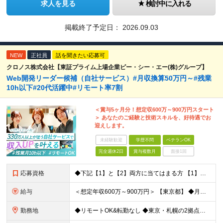
求人を見る
検討中に入れる
掲載終了予定日：
2026.09.03
NEW
正社員
話を聞きたい応募可
クロノス株式会社【東証プライム上場企業ピー・シー・エー(株)グループ】
Web開発リーダー候補（自社サービス）#月収換算50万円～#残業
10h以下#20代活躍中#リモート率7割
＜賞与5ヶ月分！想定収600万～900万円スタート
＞ あなたのご経験と技術スキルを、好待遇でお
迎えします。
未経験歓迎
学歴不問
ベテランOK
完全週休2日
賞与複数月
面接1回
応募資格
◆下記【1】と【2】両方に当てはまる方 【1】Webアプリ開発：5年以上 【2】下記いずれか5年以上のご経験 C#、SQL、JavaScript、HTML+CSS、React、PHP、Larave
給与
＜想定年収600万～900万円＞ 【東京都】 ◆月給：37.2万円～＋賞与年2回（賞与支給実績5ヶ月分）＋残業代全額支給 ※技能手当(スキル・経験により支給)／地域手当(東京：3万円)を含む ※3ヶ
勤務地
◆リモートOK&転勤なし ◆東京・札幌の2拠点で募集中 【東京本社】 東京都千代田区神田練塀町300 住友不動産秋葉原駅前ビル17F 【札幌開発センター】 北海道札幌市北区北7条西4-5-1 伊藤