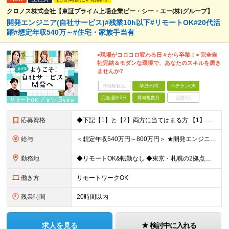
クロノス株式会社【東証プライム上場企業ピー・シー・エー(株)グループ】
開発エンジニア(自社サービス)#残業10h以下#リモートOK#20代活
躍#想定年収540万～#住宅・家族手当有
<現場がコロコロ変わる日々から卒業！> 完全自
社完結＆モダンな環境で、あなたのスキルを磨き
ませんか?
未経験歓迎
学歴不問
ベテランOK
完全週休2日
賞与複数月
面接1回
応募資格
◆下記【1】と【2】両方に当てはまる方 【1】Webアプリ開発：3年以上 【2】下記いずれか3年以上のご経験 C#、SQL、JavaScript、HTML+CSS、React、PHP、Larave
給与
＜想定年収540万円～800万円＞ ★開発エンジニアの場合は想定年収【540万～800万円】ほどとなります。 【東京都】 ◆月給：33.4万円～＋賞与年2回（賞与支給実績5ヶ月分）＋残業代全額支給
勤務地
◆リモートOK&転勤なし ◆東京・札幌の2拠点で募集中 【東京本社】 東京都千代田区神田練塀町300 住友不動産秋葉原駅前ビル17F 【札幌開発センター】 北海道札幌市北区北7条西4-5-1 伊藤
働き方
リモートワークOK
残業時間
20時間以内
求人を見る
検討中に入れる