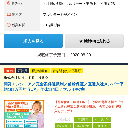
勤務地
＼社員の7割がフルリモート実施中！／ 東京23区内など1都3県を中心としたプロジェクト先での勤務となります。 ※勤務地は希望を考慮します ≪本社≫ 東京都渋谷区恵比寿南1丁目3番7号 隅越ビル5階
働き方
フルリモートがメイン
残業時間
10時間以内
求人を見る
検討中に入れる
掲載終了予定日：
2026.08.20
NEW
正社員
面接情報有
話を聞きたい応募可
株式会社ＵＮＩＴＥ ＮＥＯ
開発エンジニア／完全案件選択制／前給保証／直近入社メンバー平
均108万円年収UP／年休134日／フルリモ7割
【前給保証・年休134日】 万全の営業体制でプラ
イム含む豊富な選択肢を用意。 希望の案件で収
入もアップ！
未経験歓迎
学歴不問
ベテランOK
完全週休2日
賞与複数月
面接1回