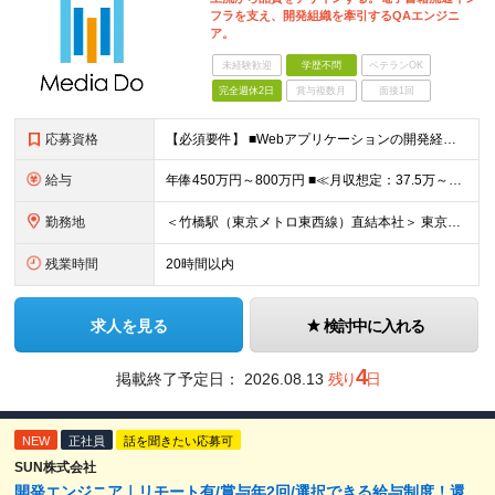
フラを支え、開発組織を牽引するQAエンジニ
ア。
未経験歓迎
学歴不問
ベテランOK
完全週休2日
賞与複数月
面接1回
応募資格
【必須要件】 ■Webアプリケーションの開発経験（言語・年数不問） または ■Webアプリケーションやビジネスアプリケーションのテスト実務経験（５年以上） ※学歴不問 【こんな方にピッタリです】 ◎
給与
年俸450万円～800万円 ■≪月収想定：37.5万～66.7万円≫ ・担当いただく業務範囲やマネジメントの有無など、役割に応じて決定します ・年俸額を12分割し、毎月支給します ・試用期間3カ月あ
勤務地
＜竹橋駅（東京メトロ東西線）直結本社＞ 東京都千代田区一ツ橋一丁目1番1号パレスサイドビル5F・8F （変更の範囲）上記を除く当社関連勤務地
残業時間
20時間以内
求人を見る
検討中に入れる
4
掲載終了予定日：
2026.08.13
残り
日
NEW
正社員
話を聞きたい応募可
SUN株式会社
開発エンジニア｜リモート有/賞与年2回/選択できる給与制度！還