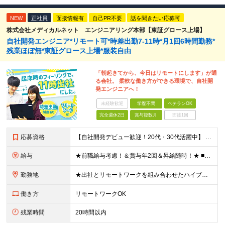
NEW
正社員
面接情報有
自己PR不要
話を聞きたい応募可
株式会社メディカルネット エンジニアリング本部【東証グロース上場】
自社開発エンジニア*リモート可*時差出勤7-11時*月1回6時間勤務*
残業ほぼ無*東証グロース上場*服装自由
「朝起きてから、今日はリモートにします」が通
る会社。 柔軟な働き方ができる環境で、自社開
発エンジニアへ！
未経験歓迎
学歴不問
ベテランOK
完全週休2日
賞与複数月
面接1回
応募資格
【自社開発デビュー歓迎！20代・30代活躍中】 ★経験浅めの方も大歓迎！ ★保守、運用、テスターの方も歓迎！ ★歯科医療の専門知識は不要！ ■学歴不問 ■ITに関する何らかの経験・知識のある方 ★求
給与
★前職給与考慮！＆賞与年2回＆昇給随時！★ ■月給29万円～42万円＋賞与年2回＋交通費 ※前職の給与やスキルを考慮し決定します ※固定残業代（月45時間分／7万7,000円～11万1,000円）を
勤務地
★出社とリモートワークを組み合わせたハイブリッド勤務！ ★幡ヶ谷駅から徒歩1分！ 【本社】 東京都渋谷区幡ヶ谷1-34-14 宝ビル3F ※(変更の範囲)上記を除く当社関連勤務地
働き方
リモートワークOK
残業時間
20時間以内