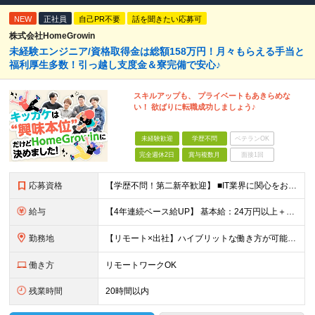
NEW
正社員
自己PR不要
話を聞きたい応募可
株式会社HomeGrowin
未経験エンジニア/資格取得金は総額158万円！月々もらえる手当と
福利厚生多数！引っ越し支度金＆寮完備で安心♪
スキルアップも、 プライベートもあきらめな
い！ 欲ばりに転職成功しましょう♪
未経験歓迎
学歴不問
ベテランOK
完全週休2日
賞与複数月
面接1回
応募資格
【学歴不問！第二新卒歓迎】 ■IT業界に関心をお持ちの方 【IT業界未経験者の方へ】 ITエンジニアという仕事は、パソコンの前でずっとにらめっこを しているイメージがありますが、意外とそうではないん
給与
【4年連続ベース給UP】 基本給：24万円以上＋残業代(全額)＋各種手当 ※みなし残業なし ※基本給は経験や前職の給与を十分に考慮します ※交通費別途支給 ※6ヶ月間の試用期間があります（給与・待遇は
勤務地
【リモート×出社】ハイブリットな働き方が可能！ 東京、神奈川のプロジェクト先 ■本社 神奈川県横浜市神奈川区栄町3-12 パシフィックマークス横浜イースト6F ■事業所(東京都最寄駅のみ記載) サ
働き方
リモートワークOK
残業時間
20時間以内