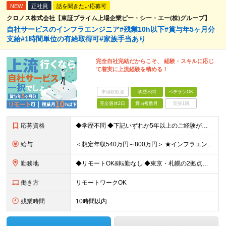
NEW
正社員
話を聞きたい応募可
クロノス株式会社【東証プライム上場企業ピー・シー・エー(株)グループ】
自社サービスのインフラエンジニア#残業10h以下#賞与年5ヶ月分
支給#1時間単位の有給取得可#家族手当あり
完全自社完結だからこそ、 経験・スキルに応じ
て着実に上流経験を積める！
未経験歓迎
学歴不問
ベテランOK
完全週休2日
賞与複数月
面接1回
応募資格
◆学歴不問 ◆下記いずれか5年以上のご経験がある方 AWS、インフラ設計、インフラ構築 ＼こんな方も大歓迎／ ・自動化や標準化を推進することが好きな方 ・インフラアーキテクトやSREを目指したい方
給与
＜想定年収540万円～800万円＞ ★インフラエンジニアの場合は想定年収【540万～800万円】ほどとなります。 【東京都】 ◆月給：33.4万円～＋賞与年2回（賞与支給実績5ヶ月分）＋残業代全額支
勤務地
◆リモートOK&転勤なし ◆東京・札幌の2拠点で募集中 【東京本社】 東京都千代田区神田練塀町300 住友不動産秋葉原駅前ビル17F 【札幌開発センター】 北海道札幌市北区北7条西4-5-1 伊藤
働き方
リモートワークOK
残業時間
10時間以内