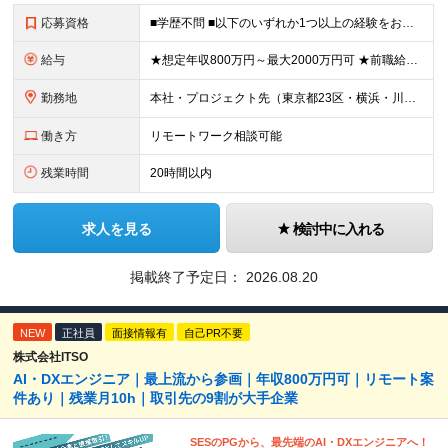
応募資格
■学歴不問 ■以下のいずれか1つ以上の経験をお持ちの方 ・ITプロジェクトで、PMやPLとして顧客折衝・上流工程・マネジメントなどの経験がある方 ・ITコンサルタントとしての実務経験がある方 ≪以下
給与
★想定年収800万円～最大2000万円可 ★前職給与を考慮 ★ストックオプション付与あり（IPO間近） ★昇給制度あり ┗入社6カ月後に3％以上の昇給があります。その後、業績に合わせて適宜、昇給します
勤務地
本社・プロジェクト先（東京都23区・横浜・川崎・千葉・埼玉が中心）いずれかでの勤務となります（常駐は全体の1割程度！） 《本社》東京都港区虎ノ門3-5-1 虎ノ門37森ビル12F ※(変更の範囲)
働き方
リモートワーク相談可能
残業時間
20時間以内
求人を見る
検討中に入れる
掲載終了予定日：
2026.08.20
NEW
正社員
面接情報有
自己PR不要
株式会社ITSO
AI・DXエンジニア｜最上流から参画｜年収800万円可｜リモート案
件あり｜残業月10h｜取引先の9割が大手企業
SESのPGから、最先端のAI・DXエンジニアへ！