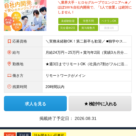
＼業界大手・ヒロセグループでエンジニアへ★／
ほぼ100％自社内開発で、「1人で放置」は絶対に
しません！
未経験歓迎
学歴不問
ベテランOK
完全週休2日
賞与複数月
面接1回
応募資格
＼実務未経験OK！第二新卒も歓迎／ ■独学やスクール・職業訓練校等でプログラミングに触れている方 ■学歴不問 └まずはお会いするスタイルです！ 建設業界のコンサルタントなど、異業種の先輩も活躍中！
給与
月給24万円～25万円＋賞与年2回（実績3カ月分）＋住宅・家族手当 ※経験・年齢・能力を考慮し、当社規定により決定します。 ※試用期間3カ月（給与、待遇に差異はありません） ※残業代は全額支給いたしま
勤務地
★週3日までリモートOK（社員の7割がフルに活用中！） ★駅チカで通勤快適！ ★遠方からのUIターンも歓迎！ ■東京本社 東京都台東区上野6丁目16番地22号 上野TGビル4階 ～アクセス～ ■各
働き方
リモートワークがメイン
残業時間
20時間以内
求人を見る
検討中に入れる
掲載終了予定日：
2026.08.31
NEW
正社員
話を聞きたい応募可