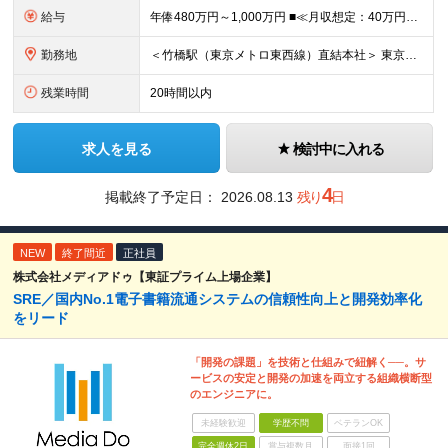
給与
年俸480万円～1,000万円 ■≪月収想定：40万円～83万円≫ ・担当いただく業務範囲やマネジメントの有無など、役割に応じて決定します ・年俸額を12分割し、毎月支給します ・試用期間3カ月あり
勤務地
＜竹橋駅（東京メトロ東西線）直結本社＞ 東京都千代田区一ツ橋一丁目1番1号パレスサイドビル5F・8F （変更の範囲）上記を除く当社関連勤務地
残業時間
20時間以内
求人を見る
検討中に入れる
4
掲載終了予定日：
2026.08.13
残り
日
NEW
終了間近
正社員
株式会社メディアドゥ【東証プライム上場企業】
SRE／国内No.1電子書籍流通システムの信頼性向上と開発効率化
をリード
「開発の課題」を技術と仕組みで紐解く──。サ
ービスの安定と開発の加速を両立する組織横断型
のエンジニアに。
未経験歓迎
学歴不問
ベテランOK
完全週休2日
賞与複数月
面接1回