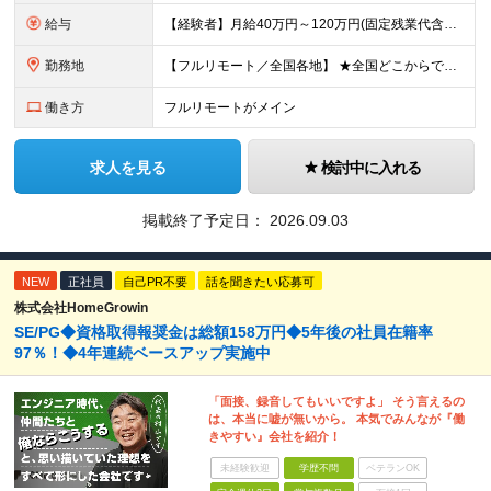
給与
【経験者】月給40万円～120万円(固定残業代含む)+各種手当 ※月給には、みなし残業手当(月30時間／5万8,000円～15万7,000円)を含みます ※上記を超える時間外労働分は追加で支給します
勤務地
【フルリモート／全国各地】 ★全国どこからでも参画可能！フルリモート案件も多数！ ※プロジェクトは100%選択制。あなたの希望を最優先します。 ※フルリモート、ハイブリッド、常駐案件から自由に選択可能
働き方
フルリモートがメイン
求人を見る
検討中に入れる
掲載終了予定日：
2026.09.03
NEW
正社員
自己PR不要
話を聞きたい応募可
株式会社HomeGrowin
SE/PG◆資格取得報奨金は総額158万円◆5年後の社員在籍率
97％！◆4年連続ベースアップ実施中
「面接、録音してもいいですよ」 そう言えるの
は、本当に嘘が無いから。 本気でみんなが『働
きやすい』会社を紹介！
未経験歓迎
学歴不問
ベテランOK