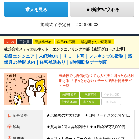
求人を見る
検討中に入れる
掲載終了予定日：
2026.09.03
NEW
正社員
面接情報有
自己PR不要
話を聞きたい応募可
株式会社メディカルネット エンジニアリング本部【東証グロース上場】
初級エンジニア｜未経験OK｜リモート可｜フレキシブル勤務｜残
業月15時間以内｜住宅補助あり｜6時間勤務デー制度
未経験でも自信がなくても大丈夫！困ったら絶対
助ける 「ほっとかない」チームで自社開発デビ
ュー◎
未経験歓迎
学歴不問
ベテランOK
完全週休2日
賞与複数月
面接1回
応募資格
★未経験の方大歓迎！ ★自社サービスの会社でIT業界デビューを目指しましょう◎ ■学歴不問 ＼以下のような方大歓迎／ ◎ITの仕事に興味がある ◎エンジニアとしてキャリアを築きたい ◎社会貢献性の高
給与
★賞与年2回＆昇給随時！★ ■月給26万2,000円～33万円＋賞与年2回＋交通費 ※前職の給与やスキルを考慮し決定します ※固定残業代（月45時間分／6万9,000円～8万7,000円）を含みます
勤務地
★出社とリモートワークを組み合わせたハイブリッド勤務！ ★幡ヶ谷駅から徒歩1分！ 【本社】 東京都渋谷区幡ヶ谷1-34-14 宝ビル3F ※(変更の範囲)上記を除く当社関連勤務地