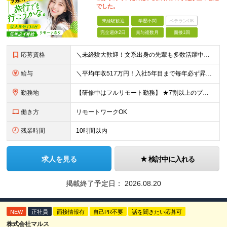
でした。
未経験歓迎
学歴不問
ベテランOK
完全週休2日
賞与複数月
面接1回
応募資格
＼未経験大歓迎！文系出身の先輩も多数活躍中／ ◆PCスキルに自信のない方も歓迎 ◆完全未経験OK ◆社会人デビューもOK ◆学歴不問 ＊*こんなアナタにオススメです*＊ ◇事務職に興味があるが、給与
給与
＼平均年収517万円！入社5年目まで毎年必ず昇給／ ■賞与年3回 ■年収800万円以上も可 ■入社3年以上の平均年収469.2万円 月給23万2000円以上＋賞与年3回＋各種手当 ☆入社5年目まで最
勤務地
【研修中はフルリモート勤務】 ★7割以上のプロジェクトでリモートワークを導入 ★一都三県のプロジェクト先 ★転居を伴う転勤なし ＜プロジェクト先＞ 東京・神奈川・千葉・埼玉でのプロジェクト先にて勤務
働き方
リモートワークOK
残業時間
10時間以内
求人を見る
検討中に入れる
掲載終了予定日：
2026.08.20
NEW
正社員
面接情報有
自己PR不要
話を聞きたい応募可
株式会社マルス