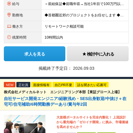
給与
＜前給保証◆前職年収→当社1年目で100万円以上アップ実績あり◆基本的に全員毎年昇給＞ 月給45万円（固定残業代：30時間分/85,470円）※PM/PL/PMO経験2年以上 月給36万円（固定残業
勤務地
◆首都圏近郊のプロジェクトをお任せします ◆転勤なし ◆自社オフィスで働ける案件もございます 【本社】 東京都中央区日本橋小伝馬町1-1 日本橋末広ビル6階 ※変更の範囲：上記を除く当社関連勤務地
働き方
リモートワーク相談可能
残業時間
10時間以内
求人を見る
検討中に入れる
掲載終了予定日：
2026.09.03
NEW
正社員
面接情報有
自己PR不要
話を聞きたい応募可
株式会社メディカルネット エンジニアリング本部【東証グロース上場】
自社サービス開発エンジニア/経験浅め・SES出身歓迎/中抜け＋在
宅可/住宅補助/6時間勤務デーあり/賞与年2回
大規模ポータルサイトを完全内製化！ 上流設計
から最先端の「ゼロイチ開発」に挑み、市場価値
を高めませんか？