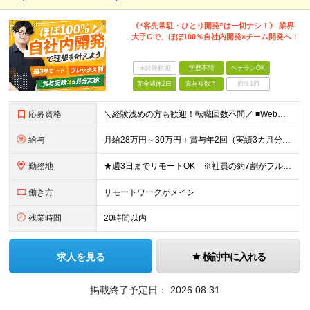
《“客先常駐・ひとり開発”は一切ナシ！》 業界
大手Gで、ほぼ100％自社内開発×チーム開発へ！
未経験歓迎
学歴不問
ベテランOK
完全週休2日
賞与複数月
面接1回
応募資格
＼経験浅めの方も歓迎！転職回数不問／ ■Web系システム開発の経験をお持ちの方（言語、工程、年数不問） ■学歴不問 ◎まずはお会いすることを大切にしています！ 「経歴に自信がない…」そんな方もまずは
給与
月給28万円～30万円＋賞与年2回（実績3カ月分）＋住宅・家族手当 ※経験・年齢・能力を考慮し、当社規定により決定します。 ※試用期間3カ月（給与、待遇に差異はありません） ※残業代は全額支給いたしま
勤務地
★週3日までリモートOK ※社員の約7割がフルに活用中 ★駅チカで通勤快適！ ■東京本社 東京都台東区上野6丁目16番地22号 上野TGビル4階 ※(変更の範囲)上記を除く当社関連勤務地
働き方
リモートワークがメイン
残業時間
20時間以内
求人を見る
検討中に入れる
掲載終了予定日：
2026.08.31