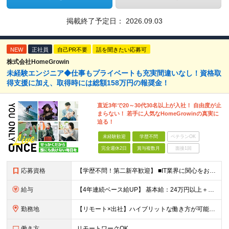
掲載終了予定日：
2026.09.03
NEW
正社員
自己PR不要
話を聞きたい応募可
株式会社HomeGrowin
未経験エンジニア◆仕事もプライベートも充実間違いなし！資格取
得支援に加え、取得時には総額158万円の報奨金！
直近3年で20～30代30名以上が入社！ 自由度が止
まらない！ 若手に人気なHomeGrowinの真実に
迫る！
未経験歓迎
学歴不問
ベテランOK
完全週休2日
賞与複数月
面接1回
応募資格
【学歴不問！第二新卒歓迎】 ■IT業界に関心をお持ちの方 【IT業界未経験者の方へ】 ITエンジニアという仕事は、パソコンの前でずっとにらめっこを しているイメージがありますが、意外とそうではないん
給与
【4年連続ベース給UP】 基本給：24万円以上＋残業代(全額)＋各種手当 ※みなし残業なし ※基本給は経験や前職の給与を十分に考慮します ※交通費別途支給 ※6ヶ月間の試用期間があります（給与・待遇は
勤務地
【リモート×出社】ハイブリットな働き方が可能！ 東京、神奈川のプロジェクト先 ■本社 神奈川県横浜市神奈川区栄町3-12 パシフィックマークス横浜イースト6F ■事業所(東京都最寄駅のみ記載) サ
働き方
リモートワークOK