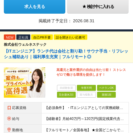
求人を見る
検討中に入れる
掲載終了予定日：
2026.08.31
NEW
正社員
自己PR不要
話を聞きたい応募可
株式会社ウェルネステック
【ITエンジニア】ランチ代は会社と割り勘！サウナ手当・リフレッ
シュ補助あり｜福利厚生充実｜フルリモート◎
高還元と案件選択の自由は当たり前！ ストレス
ゼロで働ける環境を提供します！
未経験歓迎
学歴不問
ベテランOK
完全週休2日
賞与複数月
面接1回
応募資格
【必須条件】 ・ITエンジニアとしての実務経験が1年以上ある方 ※開発・インフラ・運用保守など分野・フェーズは不問！ ※学歴不問 【歓迎条件】 ・基本設計、詳細設計などの経験がある方 ・AWS, G
給与
【経験者】月給40万円～120万円(固定残業代含む)+各種手当 ※月給には、みなし残業手当(月30時間／5万8,000円～15万7,000円)を含みます ※上記を超える時間外労働分は追加で支給します
勤務地
【フルリモート／全国各地】 ★全国どこからでも参画可能！フルリモート案件も多数！ ※プロジェクトは100%選択制。あなたの希望を最優先します。 ※フルリモート、ハイブリッド、常駐案件から自由に選択可能