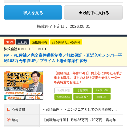
求人を見る
検討中に入れる
掲載終了予定日：
2026.08.31
NEW
正社員
面接情報有
話を聞きたい応募可
株式会社ＵＮＩＴＥ ＮＥＯ
PM・PL候補／完全案件選択制度／前給保証・直近入社メンバー平
均108万円年収UP／プライム上場企業案件多数
【前給保証・年休134日】 向上心に満ちた若手が
集まる環境。 彼らの才能を花開かせるリーダー
を高待遇でお迎え！
未経験歓迎
学歴不問
ベテランOK
完全週休2日
賞与複数月
面接1回
応募資格
＜必須条件＞ ・エンジニアとしての実務経験5年以上 ＜尚可条件＞ ・PM、PL経験 ・後輩指導やチームリーダーなど、何らかのリード経験 ※リーダー未経験の方のご応募も大歓迎です！ポテンシャル採用を
給与
【前職給与保証】 月給35万円～70万円＋賞与年2回＋各種手当 ※前職の給与・スキル・経験を考慮の上、決定いたします。 ※月給には固定残業代（月30時間分／5万円～10万円）を含みます。超過分は別途