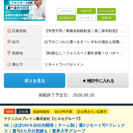
未経験歓迎
学歴不問
ベテランOK
完全週休2日
賞与複数月
面接1回
応募資格
【学歴不問／業種未経験歓迎／第二新卒歓迎】 ■IT・システムエンジニアの実務経験をお持ちの方※工程や使用言語、経験年数は不問 ◎転職回数は不問 ＼下記のような方にオススメ／ ・安定した収入を得たい方
給与
以下の二つから選べます！いずれの場合も前職の給与を考盛し給与シミュレーションを作成します。 【プロセス型（コツコツ給与を上げたい方向け）】 ■月給25万円～50万円 ※年齢や社歴、仕事の取り組み姿勢
勤務地
【転勤なし！フルリモート案件多数！U・Iターン歓迎】 一都三県を中心に豊富な案件を保有しております！ 東京・愛知・大阪・広島・福岡・新潟の 各プロジェクト先または自社拠点 ※勤務地は希望を考慮します
働き方
リモートワークがメイン
求人を見る
検討中に入れる
掲載終了予定日：
2026.08.20
NEW
正社員
面接情報有
自己PR不要
話を聞きたい応募可
テクニカルブレイン株式会社【ヒロセグループ】
SE｜ほぼ100％自社内開発｜チーム制｜週3リモート可×フレック
ス｜賞与3カ月分実績も｜業界大手グループ