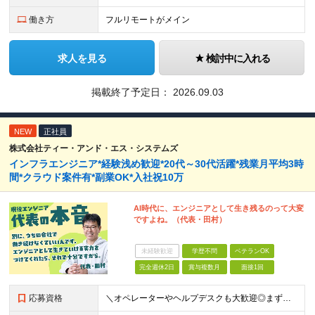
働き方
フルリモートがメイン
求人を見る
検討中に入れる
掲載終了予定日：
2026.09.03
NEW
正社員
株式会社ティー・アンド・エス・システムズ
インフラエンジニア*経験浅め歓迎*20代～30代活躍*残業月平均3時
間*クラウド案件有*副業OK*入社祝10万
AI時代に、エンジニアとして生き残るのって大変
ですよね。（代表・田村）
未経験歓迎
学歴不問
ベテランOK
完全週休2日
賞与複数月
面接1回
応募資格
＼オペレーターやヘルプデスクも大歓迎◎まずはご応募ください／ ◆学歴不問 ◆IT業界での勤務経験がある方（職種・年数不問） ┗例：オペレーター、ヘルプデスク、開発からインフラ領域へのシフト、スク