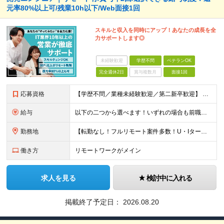
元率80%以上可/残業10h以下/Web面接1回
スキルと収入を同時にアップ！あなたの成長を全
力サポートします◎
未経験歓迎
学歴不問
ベテランOK
完全週休2日
賞与複数月
面接1回
応募資格
【学歴不問／業種未経験歓迎／第二新卒歓迎】 ■IT・システムエンジニアの実務経験をお持ちの方※工程や使用言語、経験年数は不問 ◎転職回数は不問 ＼下記のような方にオススメ／ ・安定した収入を得たい方
給与
以下の二つから選べます！いずれの場合も前職の給与を考盛し給与シミュレーションを作成します。 【プロセス型（コツコツ給与を上げたい方向け）】 ■月給25万円～50万円 ※年齢や社歴、仕事の取り組み姿勢
勤務地
【転勤なし！フルリモート案件多数！U・Iターン歓迎】 一都三県を中心に豊富な案件を保有しております！ 東京・愛知・大阪・広島・福岡・新潟の 各プロジェクト先または自社拠点 ※勤務地は希望を考慮します
働き方
リモートワークがメイン
求人を見る
検討中に入れる
掲載終了予定日：
2026.08.20