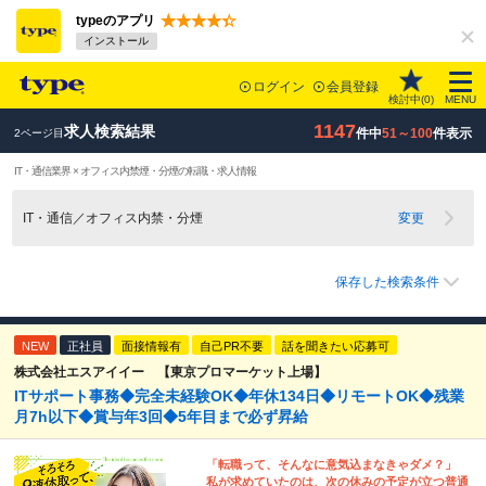
typeのアプリ
インストール
ログイン
会員登録
検討中(
0
)
MENU
1147
求人検索結果
件中
51～100
件表示
2ページ目
IT・通信業界 × オフィス内禁煙・分煙の転職・求人情報
IT・通信／オフィス内禁・分煙
変更
保存した検索条件
NEW
正社員
面接情報有
自己PR不要
話を聞きたい応募可
株式会社エスアイイー 【東京プロマーケット上場】
ITサポート事務◆完全未経験OK◆年休134日◆リモートOK◆残業
月7h以下◆賞与年3回◆5年目まで必ず昇給
「転職って、そんなに意気込まなきゃダメ？」
私が求めていたのは、次の休みの予定が立つ普通