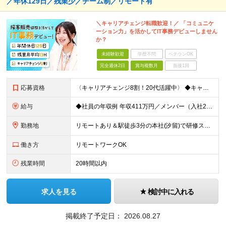
／年休129日／残業少／チーム制／リモート有
＼キャリアチェンジ転職歓迎！／ 「コミュニケ
ーション力」を活かしてIT事務デビューしません
か？
未経験歓迎
学歴不問
ベテランOK
完全週休2日
賞与複数月
面接1回
応募資格
〈キャリアチェンジ8割！20代活躍中〉 ◆キャリアチェンジ転職歓迎 ◆PCスキル不問 ◆専門・短大卒以上 ◎同期入社と一緒に研修が受けられます！ ＼下記のような方に向いています／ ◇今から手に職をつ
給与
◆社員の年収例 年収411万円／メンバー（入社2年目） 年収800万円／マネージャー（入社7年目） -------------------- ◆月給22万7000円～30万円＋賞与年2回＋残業代全額支
勤務地
リモートあり＆駅徒歩3分の本社(汐留)で研修スタート！ 【システナ東京本社】 東京都港区海岸1-2-20 汐留ビルディング14F・16F ◆リモートワーク・フルリモートのお仕事もあり ◆お住まいの地
働き方
リモートワークOK
残業時間
20時間以内
求人を見る
検討中に入れる
掲載終了予定日：
2026.08.27