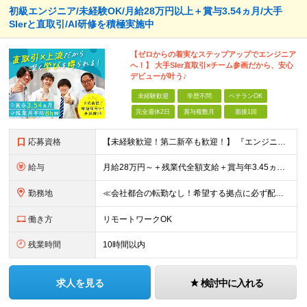
初級エンジニア/未経験OK/月給28万円以上＋賞与3.54ヵ月/大手
SIerと直取引/AI研修を積極実施中
【ゼロからの着実なステップアップでエンジニア
へ！】 大手SIer直取引×チーム参画だから、安心
デビューが叶う♪
未経験歓迎
学歴不問
ベテランOK
完全週休2日
賞与複数月
面接1回
応募資格
【未経験歓迎！第二新卒も歓迎！】 『エンジニアになりたい』意欲があれば歓迎です！ 以下のような方も尚歓迎です！ ・学生時代に情報系の学部で学んでいた方 ・ITスクールや独学でプログラミングを学んだこ
給与
月給28万円～＋残業代全額支給＋賞与年3.45ヵ月(東京) 月給25万円～＋残業代全額支給＋賞与年3.45ヵ月(新潟・長岡) 入社時想定年収： 392万円～ (東京) 350万円～ (新潟・長岡)
勤務地
≪会社都合の転勤なし！希望する拠点に必ず配属します。新潟Uターン・Iターン大歓迎！≫ 首都圏(東京、神奈川、千葉、埼玉)または新潟市、長岡市周辺のお客様先または各拠点での勤務となります。 ■東京支社
働き方
リモートワークOK
残業時間
10時間以内
求人を見る
検討中に入れる