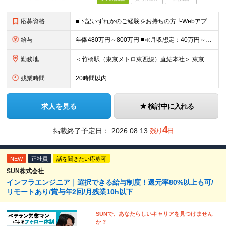
応募資格
■下記いずれかのご経験をお持ちの方 └Webアプリケーションの開発経験 └インフラ（クラウド/オンプレ不問）構築・運用経験 ■学歴不問 □SRE未経験の方も歓迎 「開発経験を活かしインフラも学びたい
給与
年俸480万円～800万円 ■≪月収想定：40万円～66万6,000円≫ ・担当いただく業務範囲やマネジメントの有無など、役割に応じて決定します ・年俸額を12分割し、毎月支給します ・試用期間3カ
勤務地
＜竹橋駅（東京メトロ東西線）直結本社＞ 東京都千代田区一ツ橋一丁目1番1号パレスサイドビル5F・8F （変更の範囲）上記を除く当社関連勤務地
残業時間
20時間以内
求人を見る
検討中に入れる
4
掲載終了予定日：
2026.08.13
残り
日
NEW
正社員
話を聞きたい応募可
SUN株式会社
インフラエンジニア｜選択できる給与制度！還元率80%以上も可/
リモートあり/賞与年2回/月残業10h以下
SUNで、あなたらしいキャリアを見つけません
か？