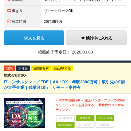
働き方
リモートワークOK
残業時間
20時間以内
求人を見る
検討中に入れる
掲載終了予定日：
2026.09.03
NEW
正社員
面接情報有
自己PR不要
株式会社ITSO
ITコンサルタント／FDE｜AX・DX｜年収2000万可｜取引先の9割
が大手企業｜残業月10h｜リモート案件有
＜IPO準備進行中＞ 完全ベンダーフリーでDX/AI
ソリューションを提供する、 新時代のコンサル
ティング。
未経験歓迎
学歴不問
ベテランOK
完全週休2日
賞与複数月
面接1回