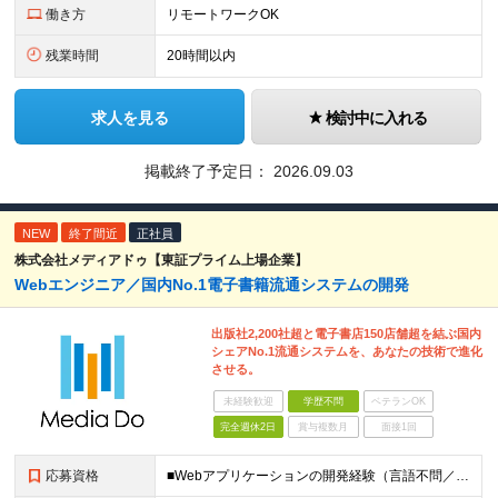
働き方
リモートワークOK
残業時間
20時間以内
求人を見る
検討中に入れる
掲載終了予定日：
2026.09.03
NEW
終了間近
正社員
株式会社メディアドゥ【東証プライム上場企業】
Webエンジニア／国内No.1電子書籍流通システムの開発
出版社2,200社超と電子書店150店舗超を結ぶ国内
シェアNo.1流通システムを、あなたの技術で進化
させる。
未経験歓迎
学歴不問
ベテランOK
完全週休2日
賞与複数月
面接1回
応募資格
■Webアプリケーションの開発経験（言語不問／目安1年以上） ※Java, PHP, Ruby, Python, Goなど、いずれかの言語でWEB開発経験があればOKです。 ■学歴不問 □複数名採用