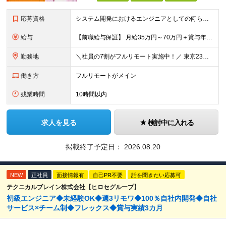
応募資格
システム開発におけるエンジニアとしての何らかの実務経験（年数不問） ※要件定義、基本設計、詳細設計、製造、検証、運用保守 少しでも実務経験があれば、まずは気軽にエントリーしてみてください！ ／／／／
給与
【前職給与保証】 月給35万円～70万円＋賞与年2回＋各種手当 ※前職の給与・スキル・経験を考慮の上、決定いたします。 ※月給には固定残業代（月30時間分／5万円～10万円）を含みます。超過分は別途
勤務地
＼社員の7割がフルリモート実施中！／ 東京23区内など1都3県を中心としたプロジェクト先での勤務となります。 ※勤務地は希望を考慮します ≪本社≫ 東京都渋谷区恵比寿南1丁目3番7号 隅越ビル5階
働き方
フルリモートがメイン
残業時間
10時間以内
求人を見る
検討中に入れる
掲載終了予定日：
2026.08.20
NEW
正社員
面接情報有
自己PR不要
話を聞きたい応募可
テクニカルブレイン株式会社【ヒロセグループ】
初級エンジニア◆未経験OK◆週3リモワ◆100％自社内開発◆自社
サービス×チーム制◆フレックス◆賞与実績3カ月