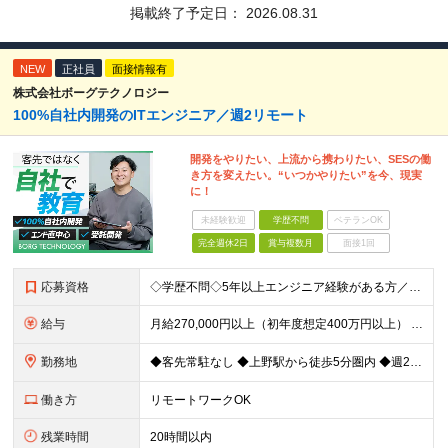
掲載終了予定日：
2026.08.31
NEW
正社員
面接情報有
株式会社ボーグテクノロジー
100%自社内開発のITエンジニア／週2リモート
開発をやりたい、上流から携わりたい、SESの働
き方を変えたい。“いつかやりたい”を今、現実
に！
未経験歓迎
学歴不問
ベテランOK
完全週休2日
賞与複数月
面接1回
応募資格
◇学歴不問◇5年以上エンジニア経験がある方／人柄重視の採用です 必須条件―MUST― ■5年以上エンジニア経験がある方 ■C#、Java、Node.js、VB.NETを使った実務経験がある方 《
給与
月給270,000円以上（初年度想定400万円以上） ※ご経験やスキル、前職給等を考慮して給与額を決定します。 ※試用期間は3ヶ月間となります。期間中の待遇に変更はありません。 ★社員の昇給率はほ
勤務地
◆客先常駐なし ◆上野駅から徒歩5分圏内 ◆週2回のリモートワーク実施中 ◆転勤なし 上野の各オフィスでの勤務となります。 ￣￣￣￣￣￣￣￣￣￣￣￣￣￣￣￣￣ ＜本社＞ 東京都台東区上野7-2-8
働き方
リモートワークOK
残業時間
20時間以内