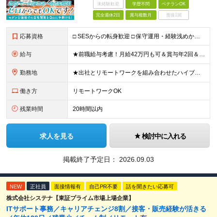
未経験歓迎
学歴不問
ベテランOK
完全週休2日
賞与複数月
面接1回
応募資格
□ SESからの転身歓迎 □ 保守運用・経験浅めからのチャレンジ歓迎 ■ 学歴不問 ■ 何らかのシステム開発経験をお持ちの方（言語・年数不問） ＜当社で経験できること＞ ・企画、要件定義、設計、実装
給与
★前職給与考慮！月給42万円も可＆賞与年2回＆昇給随時！★ ■月給29万円～42万円＋賞与年2回＋交通費 ※前職の給与やスキルを考慮し決定します ※固定残業代（月45時間分／7万7,000円～11万
勤務地
★出社とリモートワークを組み合わせたハイブリッド勤務！ ★幡ヶ谷駅から徒歩1分！ 【本社】 東京都渋谷区幡ヶ谷1-34-14 宝ビル3F ※(変更の範囲)上記を除く当社関連勤務地
働き方
リモートワークOK
残業時間
20時間以内
求人を見る
検討中に入れる
掲載終了予定日：
2026.09.03
NEW
正社員
面接情報有
自己PR不要
話を聞きたい応募可
株式会社システナ【東証プライム市場上場企業】
ITサポート事務／キャリアチェンジ8割／接客・販売経験が活きる