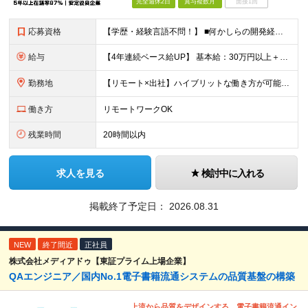
完全週休2日
賞与複数月
面接1回
応募資格
【学歴・経験言語不問！】 ■何かしらの開発経験をお持ちの方 ■SESにおいて自走してプロジェクトに参画したご経験をお持ちの方 ≪当求人では当社評価基準【J2】相当のご経験者様を募集しています≫ 当社
給与
【4年連続ベース給UP】 基本給：30万円以上＋残業代(全額)＋各種手当 ※みなし残業なし ※基本給は経験や前職の給与を十分に考慮します ※交通費別途支給 ※6ヶ月間の試用期間があります（給与・待遇は
勤務地
【リモート×出社】ハイブリットな働き方が可能！ 東京、神奈川、埼玉、千葉のプロジェクト先 ■本社 神奈川県横浜市神奈川区栄町3-12 パシフィックマークス横浜イースト6F ■事業所(東京都最寄駅のみ
働き方
リモートワークOK
残業時間
20時間以内
求人を見る
検討中に入れる
掲載終了予定日：
2026.08.31
NEW
終了間近
正社員
株式会社メディアドゥ【東証プライム上場企業】
QAエンジニア／国内No.1電子書籍流通システムの品質基盤の構築
上流から品質をデザインする。電子書籍流通イン