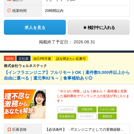
残業時間
20時間以内
求人を見る
検討中に入れる
掲載終了予定日：
2026.08.31
NEW
正社員
自己PR不要
話を聞きたい応募可
株式会社ウェルネステック
【インフラエンジニア】フルリモートOK｜案件数9,000件以上から
自由に選べる｜還元率82％～｜食事補助あり◎
「やりがい搾取」はもう終わり！ 高待遇と充実
した福利厚生でワンランク上の生活が手に入りま
す！
未経験歓迎
学歴不問
ベテランOK
完全週休2日
賞与複数月
面接1回
応募資格
【必須条件】 ・ITエンジニアとしての実務経験が1年以上ある方 ※開発・インフラ・運用保守など分野・フェーズは不問！ ※学歴不問 【歓迎条件】 ・基本設計、詳細設計などの経験がある方 ・AWS, G