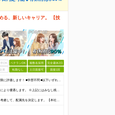
める、新しいキャリア。 【技
卒OK
ベテランOK
複数名採用
完全週休2日
企業
転勤なし
土日面接可
面接1回
☆開発およびITコンサルを合わせて10年の経験者は最大限に評価します！ ■学歴不問 ■以下いずれかの経験をお持ちの方 ┗システム開発の経験（2年以上） ┗インフラ設計or構築経験（2年以上） ┗PMo
■月給33万円～ ※経験・能力などを考慮の上、当社規定により優遇します。 ※上記にはみなし残業代(25時間分3万8325円～)を含みます。25時間を超える残業には別途全額残業代を支給します。 ◎
■東京都23区内のプロジェクト先 ※ご希望や通勤時間を考慮して、配属先を決定します。 【本社】 東京都新宿区西新宿4-10-19 3階 ＼オフィス移転！デスクも心機一転アップデート！／ 全席に