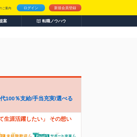
ログイン
新規会員登録
のご案内
人提案
転職ノウハウ
代100％支給/手当充実/選べる
て生涯活躍したい」 その想い