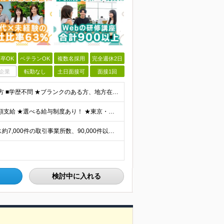
卒OK
ベテランOK
複数名採用
完全週休2日
企業
転勤なし
土日面接可
面接1回
■何らかの開発経験もしくは開発補助の経験をお持ちの方 ■学歴不問 ★ブランクのある方、地方在住の方も大歓迎です！
★通勤＆就業＆地域/住宅＆役職手当あり ★残業代は全額支給 ★選べる給与制度あり！ ★東京・神奈川・千葉・埼玉勤務の場合 月給23.5万円～55万円＋諸手当 （残業代は全額支給） (20,000円の
★リモート実績あり★ ご希望を伺い、業界トップクラス約7,000件の取引事業所数、90,000件以上のプロジェクトから検討をいたします。 全国の取引先での就業となります（沖縄を除く） ※勤務地
検討中に入れる