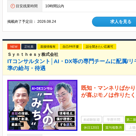
目安残業時間
10時間以内
求人を見る
掲載終了予定日：
2026.08.24
NEW
正社員
面接情報有
自己PR不要
話を聞きたい応募可
Ｓｙｎｔｈｅｓｙ株式会社
ITコンサルタント│AI・DX等の専門チームに配属/リ
準の給与・待遇
既知・マンネリばかり
が喜ぶモノは作りたく
未経験歓迎
学歴不問
第二新
休日120日
賞与複数月
上場