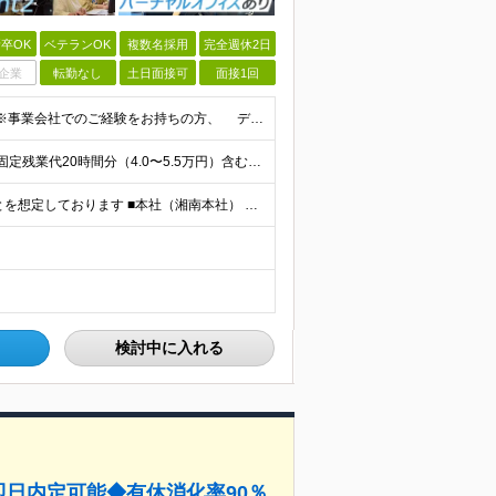
卒OK
ベテランOK
複数名採用
完全週休2日
企業
転勤なし
土日面接可
面接1回
◆学歴不問 ◆課題解決に向けたデータ分析の実務経験 ※事業会社でのご経験をお持ちの方、 データ分析～プレゼンまでのご経験をお持ちの方は尚歓迎します ＜歓迎要件・求める人物像＞ ◎複雑な課題を整理し
月給30万円〜40万円（経験・能力を考慮して決定） ※固定残業代20時間分（4.0〜5.5万円）含む／超過分は全額支給 ※経験・スキルを考慮のうえ決定いたします ※6ヶ月の試用期間あり。期間中の待遇に
◎フルリモートも可 ◎首都圏の拠点で勤務いただくことを想定しております ■本社（湘南本社） 神奈川県藤沢市辻堂神台2-2-1 アイクロス湘南8階 └JR東海道線「辻堂駅」徒歩3分 ■東北支社 秋田
検討中に入れる
即日内定可能◆有休消化率90％