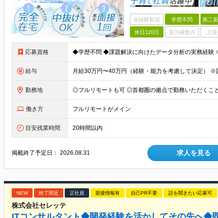
未経験歓迎
学歴不問
第二新
休日120日
賞与複数月
上場
応募資格
給与
勤務地
働き方
フルリモートがメイン
目安残業時間
20時間以内
求人を見る
掲載終了予定日：
2026.08.31
NEW
終了間近
正社員
面接情報有
自己PR不要
話を聞きたい応募可
株式会社セレッテ
ITコンサルタント◆開発経験を活かしてその先へ◆