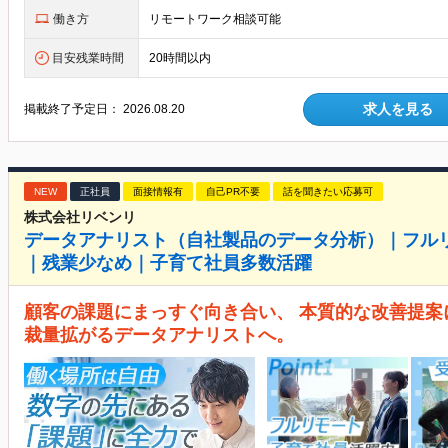
働き方
リモートワーク相談可能
目安残業時間
20時間以内
求人を見る
掲載終了予定日：
2026.08.20
NEW
正社員
面接情報有
自己PR不要
話を聞きたい応募可
株式会社リベンリ
データアナリスト（自社製品のデータ分析）｜フルリ
｜残業少なめ｜子育て社員多数活躍
顧客の課題にまっすぐ向き合い、 本質的な改善提案
裁量拡がるデータアナリストへ。