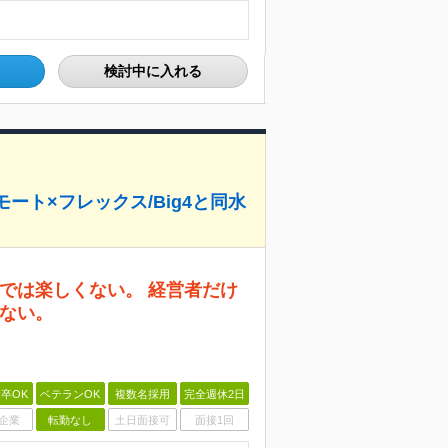
検討中に入れる
モート×フレックス/Big4と同水
では楽しくない。 経営者だけ
ない。
卒OK
ベテランOK
複数名採用
完全週休2日
企業
転勤なし
土日面接可
面接1回