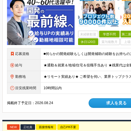
未経験歓迎
学歴不問
第二新
休日120日
賞与複数月
上場
応募資格
給与
勤務地
目安残業時間
10時間以内
求人を見る
掲載終了予定日：
2026.08.24
NEW
正社員
面接情報有
自己PR不要