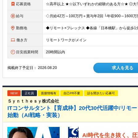
応募資格
給与
勤務地
働き方
リモートワークがメイン
目安残業時間
20時間以内
求人を見る
掲載終了予定日：
2026.08.20
NEW
正社員
面接情報有
自己PR不要
話を聞きたい応募可
Ｓｙｎｔｈｅｓｙ株式会社
ITコンサルタント【育成枠】20代30代活躍中/リモ
始動（AI戦略・実装）
AI時代を生き抜く、