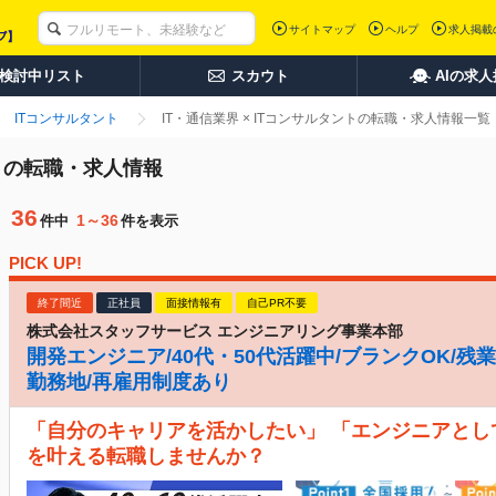
サイトマップ
ヘルプ
求人掲載
検討中リスト
スカウト
AIの求
ITコンサルタント
IT・通信業界 × ITコンサルタントの転職・求人情報一覧
ントの転職・求人情報
36
1～36
件中
件を表示
PICK UP!
終了間近
正社員
面接情報有
自己PR不要
株式会社スタッフサービス エンジニアリング事業本部
開発エンジニア/40代・50代活躍中/ブランクOK/残業
勤務地/再雇用制度あり
「自分のキャリアを活かしたい」 「エンジニアとし
を叶える転職しませんか？