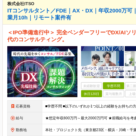
株式会社ITSO
ITコンサルタント／FDE｜AX・DX｜年収2000万
業月10h｜リモート案件有
＜IPO準備進行中＞ 完全ベンダーフリーでDX/AI
代のコンサルティング。
未経験歓迎
学歴不問
第二新
休日120日
賞与複数月
上場
応募資格
給与
勤務地