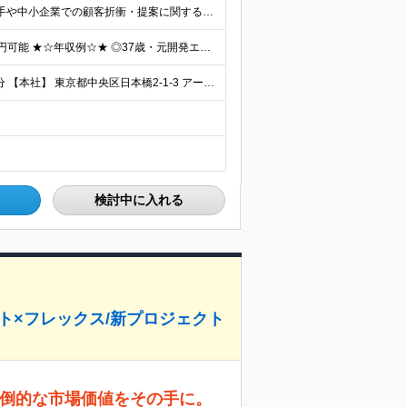
☆高卒以上 ★☆以下いずれかの経験のある方☆★ ◎大手や中小企業での顧客折衝・提案に関する経験 ◎SIerや事業会社における上流工程（顧客折衝・提案等）の経験 ◎PL・PMの実務経験 ◎コンサルティ
◇月給42万～100万円＋賞与年2回 └年収900～1600万円可能 ★☆年収例☆★ ◎37歳・元開発エンジニア └年収900万（2年後に年収150万UP実績） ◎40歳・元SierのPM └年収1
◆リモート×フレックス ◆各線「日本橋駅」から徒歩1分 【本社】 東京都中央区日本橋2-1-3 アーバンネット日本橋二丁目ビル6階 ※変更の範囲：上記を除く当社関連勤務地
検討中に入れる
ート×フレックス/新プロジェクト
圧倒的な市場価値をその手に。