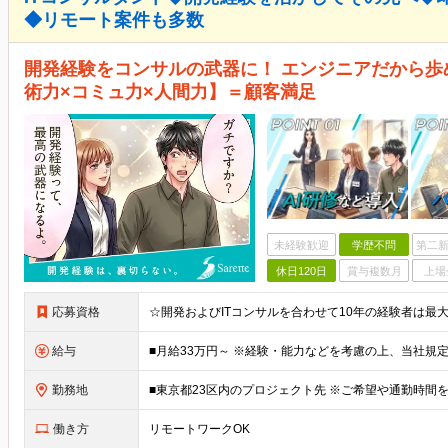
◆リモート案件も多数
開発経験をコンサルの武器に！ エンジニアだから歩
術力×コミュ力×人間力】＝顧客満足
未経験歓迎
学歴不問
第二新
休日120日
賞与複数月
上場
応募資格
給与
勤務地
働き方
リモートワークOK