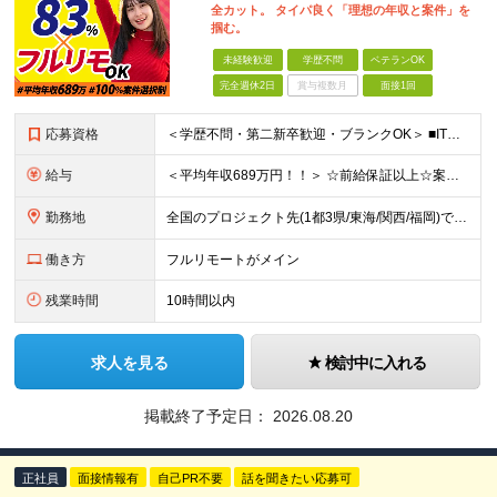
全カット。 タイパ良く「理想の年収と案件」を
掴む。
未経験歓迎
学歴不問
ベテランOK
完全週休2日
賞与複数月
面接1回
応募資格
＜学歴不問・第二新卒歓迎・ブランクOK＞ ■ITシステム／インフラの開発・運用・保守いずれかの工程に携わった経験がある方 ┗ITエンジニアとして、1年以上活躍されている方を想定しています。 ┗分野、
給与
＜平均年収689万円！！＞ ☆前給保証以上☆案件待機期間も給与保証あり☆ 月給40万円～120万円（固定残業代含む） ※経験や能力を考慮し決定します ※試用期間6ヶ月あり。条件や待遇に差異はありませ
勤務地
全国のプロジェクト先(1都3県/東海/関西/福岡)での勤務となります。 ★全国から参画可能な案件あり！ ★リモートワーク・リモート併用・常駐案件すべてあり！ ★転居を伴う転勤はナシ ┗1人1人の働き
働き方
フルリモートがメイン
残業時間
10時間以内
求人を見る
検討中に入れる
掲載終了予定日：
2026.08.20
正社員
面接情報有
自己PR不要
話を聞きたい応募可