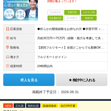
仲間が集まっています！
未経験歓迎
学歴不問
ベテランOK
完全週休2日
賞与複数月
面接1回
応募資格
◆何らかの開発経験をお持ちの方 ◆学歴不問 ＜特に歓迎する方＞ ◎リーダー経験・PM経験のある方（優遇します） ◎フルリモートでも自律的に動ける方 ◎自社サービスや受託開発にゆくゆく携わりたい方 ◎
給与
月給30万円〜75万円（経験・能力を考慮して決定） ※固定残業代20時間分（4.0〜10.2万円）含む／超過分は全額支給 ※経験・スキルを考慮のうえ決定いたします ※6ヶ月の試用期間あり。期間中の待遇
勤務地
【原則フルリモート】全国どこからでも勤務OK ※希望に応じてオフィス勤務も可能 ■本社（湘南本社） 神奈川県藤沢市辻堂神台2-2-1 アイクロス湘南8階 └JR東海道線「辻堂駅」徒歩3分 ■東北支
働き方
フルリモートがメイン
残業時間
20時間以内
求人を見る
検討中に入れる
掲載終了予定日：
2026.08.31
NEW
正社員
契約社員
面接情報有
自己PR不要