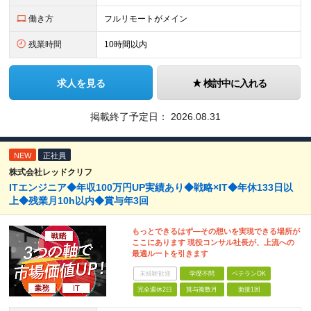
働き方
フルリモートがメイン
残業時間
10時間以内
求人を見る
検討中に入れる
掲載終了予定日：
2026.08.31
NEW
正社員
株式会社レッドクリフ
ITエンジニア◆年収100万円UP実績あり◆戦略×IT◆年休133日以
上◆残業月10h以内◆賞与年3回
もっとできるはず―その想いを実現できる場所が
ここにあります 現役コンサル社長が、上流への
最適ルートを引きます
未経験歓迎
学歴不問
ベテランOK
完全週休2日
賞与複数月
面接1回