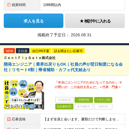
残業時間
10時間以内
求人を見る
検討中に入れる
掲載終了予定日：
2026.08.31
NEW
正社員
自己PR不要
話を聞きたい応募可
ＣｅｎｔＦｌｙＧａｔｅ株式会社
開発エンジニア｜業界出戻りもOK｜社員の声が翌日制度になる会
社｜リモート8割｜帰省補助・カフェ代支給あり
「本当にエンジニアのためになってるのか」 そ
の問いが、この会社を生んだ。＜代表・門倉＞
未経験歓迎
学歴不問
ベテランOK
完全週休2日
賞与複数月
面接1回
応募資格
【まず全員と会います。書類だけで判断しません。】 ■学歴不問（実務経験があれば高卒以上） ■何らかのITエンジニア実務経験をお持ちの方（年数・工程・言語・領域不問） ◎こんな方も歓迎します！ ・別