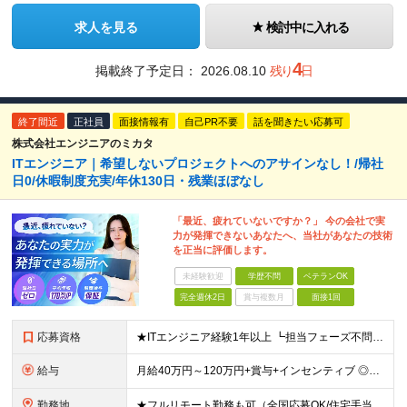
求人を見る
検討中に入れる
4
掲載終了予定日：
2026.08.10
残り
日
終了間近
正社員
面接情報有
自己PR不要
話を聞きたい応募可
株式会社エンジニアのミカタ
ITエンジニア｜希望しないプロジェクトへのアサインなし！/帰社
日0/休暇制度充実/年休130日・残業ほぼなし
「最近、疲れていないですか？」 今の会社で実
力が発揮できないあなたへ、当社があなたの技術
を正当に評価します。
未経験歓迎
学歴不問
ベテランOK
完全週休2日
賞与複数月
面接1回
応募資格
★ITエンジニア経験1年以上 ┗担当フェーズ不問 ┗経験年数不問（1年未満でもOK） ★年齢・学歴不問 ■ブランクありOK ■第二新卒歓迎 ■前職の雇用形態も一切不問 ■20代・30代の若手から
給与
月給40万円～120万円+賞与+インセンティブ ◎入社した全員が年収UPしています！平均170万円UP！ ※経験・能力などを考慮の上、決定します。 ※月30時間（76,000円～）の固定残業代を含みま
勤務地
★フルリモート勤務も可（全国応募OK/住宅手当を支給します） ※案件によって出勤が必要になる場合があります。 ※希望がない限り、転勤はありません ※U・Iターン歓迎 【拠点】 ◆本社／東京都新宿区西