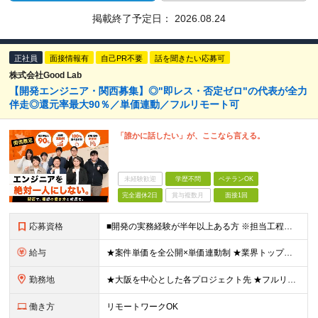
掲載終了予定日：
2026.08.24
正社員
面接情報有
自己PR不要
話を聞きたい応募可
株式会社Good Lab
【開発エンジニア・関西募集】◎"即レス・否定ゼロ"の代表が全力
伴走◎還元率最大90％／単価連動／フルリモート可
「誰かに話したい」が、ここなら言える。
未経験歓迎
学歴不問
ベテランOK
完全週休2日
賞与複数月
面接1回
応募資格
■開発の実務経験が半年以上ある方 ※担当工程・言語・分野は問いません ■学歴不問 《こんなモヤモヤを抱えている方、ぜひ一度お話しましょう！》 ・ 今の案件を自分で選べず、やりたい仕事ができていない
給与
★案件単価を全公開×単価連動制 ★業界トップクラスの還元率（単価×75％～90％） ◇月給35～85万円（固定残業代含む）＋賞与年1回＋各種手当◇ ※固定残業代は、時間外労働の有無に関わらず月30
勤務地
★大阪を中心とした各プロジェクト先 ★フルリモート・リモートワークOK！ ★出社派も大歓迎！駅チカオフィスで通勤ラクラク◎ ★会社都合の転勤なし！ ■大阪本社 大阪府大阪市北区西天満5丁目16-3
働き方
リモートワークOK