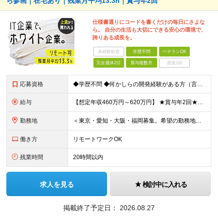
ら参画｜在宅あり｜残業月平均13.3h｜賞与年2回
仕様書通りにコードを書くだけの毎日にさよな
ら。 自分の生活も大切にできる安心の環境で、
誇りある成長を。
未経験歓迎
学歴不問
ベテランOK
完全週休2日
賞与複数月
面接1回
応募資格
◆学歴不問 ◆何かしらの開発経験がある方（言語不問） ＜以下のような方を歓迎します＞ ◎自社プロダクト開発に携わりたい方 ◎新しいサービスの企画から挑戦してみたい方 ◎これまでの経験を活かし管理職を
給与
【想定年収460万円～620万円】 ★賞与年2回★勤務地手当あり 月給30万円～41万円 ＜各種手当＞ ■勤務地手当（東京2万円／月、大阪1万円／月、名古屋5000円／月） ■通勤手当（月額5万円ま
勤務地
＜東京・愛知・大阪・福岡募集。希望の勤務地で働けます＞ 希望通りの配属＆転勤も基本なし！ 「プロジェクト人員の枠を広げたい」などといった、 会社からの強制的な異動・出向依頼はありません。 ■東京オフ
働き方
リモートワークOK
残業時間
20時間以内
求人を見る
検討中に入れる
掲載終了予定日：
2026.08.27