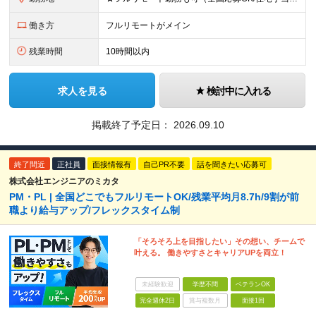
働き方
フルリモートがメイン
残業時間
10時間以内
求人を見る
検討中に入れる
掲載終了予定日：
2026.09.10
終了間近
正社員
面接情報有
自己PR不要
話を聞きたい応募可
株式会社エンジニアのミカタ
PM・PL | 全国どこでもフルリモートOK/残業平均月8.7h/9割が前
職より給与アップ/フレックスタイム制
「そろそろ上を目指したい」その想い、チームで
叶える。 働きやすさとキャリアUPを両立！
未経験歓迎
学歴不問
ベテランOK
完全週休2日
賞与複数月
面接1回