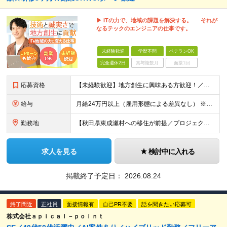
▶ ITの力で、地域の課題を解決する。 それが
なるテックのエンジニアの仕事です。
未経験歓迎
学歴不問
ベテランOK
完全週休2日
賞与複数月
面接1回
応募資格
【未経験歓迎】地方創生に興味ある方歓迎！／東成瀬村に移住できる方が対象です ＜経験・スキルは問いません！＞ ★学歴不問 ★IT業界・エンジニア未経験者も歓迎 ★第二新卒、社会人経験の浅い方もOK！も
給与
月給24万円以上（雇用形態による差異なし） ※実務経験者は入社前に査定面談を実施のうえスキルや実績をベースに別途提示します。 ※IT・WEB業界の経験が5年以上ある方は、別途査定のうえ給与を決定します
勤務地
【秋田県東成瀬村への移住が前提／プロジェクトにより、客先へ出向いたり、他の自治体に赴任する可能性があります】 秋田県雄勝郡東成瀬村田子内仙人下30-1 東成瀬村山村開発センター内 ★紅茶とコーヒーが無
求人を見る
検討中に入れる
掲載終了予定日：
2026.08.24
終了間近
正社員
面接情報有
自己PR不要
話を聞きたい応募可
株式会社ａｐｉｃａｌ－ｐｏｉｎｔ