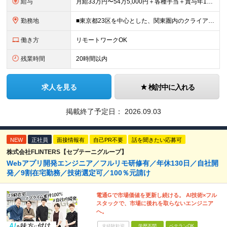
給与
月給33万円〜54万5,000円＋各種手当＋賞与年1回 ※経験・スキルを考慮のうえ、双方が納得するまで話し合って決定します。 ※上記月給額にはみなし残業手当（20時間分／4万5000円～）を含む（超
勤務地
■東京都23区を中心とした、関東圏内のクライアント先 ※東京・渋谷・銀座・横浜の案件が多数 ★転勤はありません！ ★勤務地は希望を考慮します！ ★全社員の約8割がリモートワーク実施中！ プロジェク
働き方
リモートワークOK
残業時間
20時間以内
求人を見る
検討中に入れる
掲載終了予定日：
2026.09.03
NEW
正社員
面接情報有
自己PR不要
話を聞きたい応募可
株式会社FLINTERS【セプテーニグループ】
Webアプリ開発エンジニア／フルリモ研修有／年休130日／自社開
発／9割在宅勤務／技術選定可／100％元請け
電通Gで市場価値を更新し続ける。 AI技術×フル
スタックで、市場に後れを取らないエンジニア
へ。
未経験歓迎
学歴不問
ベテランOK