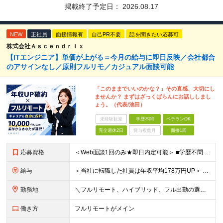
掲載終了予定日：
2026.08.17
NEW
正社員
面接情報有
自己PR不要
話を聞きたい応募可
株式会社Ａｓｃｅｎｄｒｉｘ
【ITエンジニア】単価が上がる＝今月の給与に即日反映／会社都合
のアサインなし／原則フルリモ／カジュアル面談可能
「このままでいいのかな？」その直感、大切にし
ませんか？ まずはざっくばらんにお話ししまし
ょう。（代表/池田）
未経験歓迎
学歴不問
ベテランOK
完全週休2日
賞与複数月
面接1回
応募資格
＜Web面談1回のみ★即日内定可能＞ ■学歴不問 ■エンジニアとしての実務経験1年以上 （開発・インフラ・技術・工程など不問）
給与
＜当社に転職した社員は年収平均178万円UP＞ 月給45万円～120万円＋賞与＋各手当 ※経験・能力などを考慮の上、決定します ※案件の契約内容（月単金など）や昇給、賞与額はすべてシステム上で開示し
勤務地
＼フルリモート、ハイブリッド、フル出勤の選択可＆帰社日なし／ 【下記エリアを中心とするクライアント先または自宅にて勤務】 ■首都圏：東京・埼玉・千葉・神奈川 ■関西：大阪・兵庫・京都・滋賀・奈良・和
働き方
フルリモートがメイン