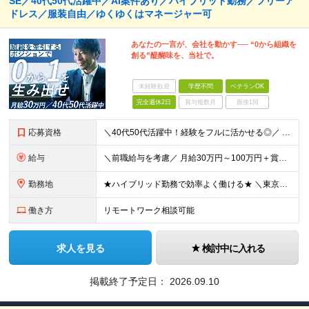
SE／40代50代活躍中／AI案件あり／ハイブリッド勤務／フリーア
ドレス／服装自由／ゆくゆくはマネージャー可
あなたの一言が、会社を動かす── “0から組織を
創る”醍醐味を、当社で。
未経験歓迎
学歴不問
ベテランOK
完全週休2日
賞与複数月
面接1回
応募資格
＼40代50代活躍中！経験をフルに活かせる◎／ ◆学歴不問 ◆何らかのプログラミング・システム開発経験をお持ちの方 ＜こんな方をお待ちしております！＞ ◎幅広い技術領域での経験を活かし、次のステップ
給与
＼前職給与を考慮／ 月給30万円～100万円＋賞与（業績による） ※スキルや経験により決定いたします ※固定残業代（月30時間分／5万5102円～）を含みます。超過分は別途支給いたします ※試用期間
勤務地
★ハイブリッド勤務で効率よく働ける★ ＼東京・大阪で採用実施中！大阪本社／ 東京もしくは大阪の顧客先、もしくは当社オフィスにて勤務いただきます。 【本社】 大阪府大阪市中央区高麗橋2-2-7 東栄ビ
働き方
リモートワーク相談可能
求人を見る
検討中に入れる
掲載終了予定日：
2026.09.10