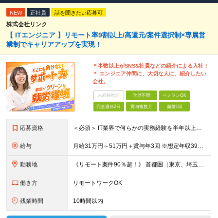
NEW
正社員
話を聞きたい応募可
株式会社リンク
【 ITエンジニア 】リモート率9割以上/高還元/案件選択制×専属営
業制でキャリアアップを実現！
＊半数以上がSNS&社員などの紹介による入社！
＊ エンジニア仲間に、大切な人に、紹介したい
会社。
未経験歓迎
学歴不問
ベテランOK
完全週休2日
賞与複数月
面接1回
応募資格
＜必須＞ IT業界で何らかの実務経験を半年以上お持ちの方（使用言語不問） ＜こんなご希望があれば、ぜひ当社にご相談ください＞ ◎ スキルや成果にしっかり見合った給与を受け取りたい ◎ 残業を
給与
月給31万円～51万円＋賞与年3回 ※想定年収394万円～1,032万円 ★年間300万円の賞与実績あり ★平均昇給額3万円 ★エンジニアへの還元率75％（実質78.9%） ※経験・能力を考慮し
勤務地
《リモート案件90％超！》 首都圏（東京、埼玉、千葉、神奈川）、大阪、名古屋、福岡のプロジェクト先やリモートでの勤務となります。 ※面接から入社まで全てオンラインで完結できます！ ※帰社日自
働き方
リモートワークOK
残業時間
10時間以内