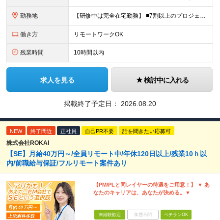
勤務地
【研修中は完全在宅勤務】 ■7割以上のプロジェクトでリモートワークを導入 ■フルリモートもあり ■一都三県のプロジェクト先 ■転居を伴う転勤なし ＜プロジェクト先＞ 東京・神奈川・千葉・埼玉でのプロ
働き方
リモートワークOK
残業時間
10時間以内
求人を見る
検討中に入れる
掲載終了予定日：
2026.08.20
NEW
終了間近
正社員
自己PR不要
話を聞きたい応募可
株式会社ROKAI
【SE】月給40万円～/全員リモート中/年休120日以上/残業10ｈ以
内/前職給与保証/フルリモート案件あり
【PM/PLと同レイヤーの待遇をご用意！】 ▼ あ
なたのキャリアは、あなたが決める。▼
未経験歓迎
学歴不問
ベテランOK