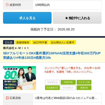
残業時間
10時間以内
求人を見る
検討中に入れる
掲載終了予定日：
2026.08.20
正社員
面接情報有
自己PR不要
話を聞きたい応募可
株式会社ｅ‐Ｍｉｎｔ
SE#フルリモートOK#案件選択100%#AI活用支援#年収300万円UP
実績あり#年休130日#残業月10h
エンジニアに“新しい”働き方を。 AIを学べるSE
S企業で、生産性「5倍」のエンジニアに。
未経験歓迎
学歴不問
ベテランOK
完全週休2日
賞与複数月
面接1回
応募資格
□選考は代表とWeb面談1回のみ □カジュアル面談も大歓迎！ 【応募条件】 ◎ITエンジニアの開発の実務経験をお持ちの方 └言語・業界・ジャンル不問 └ブランクありOK！学歴不問 ＼ こんな思いを