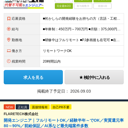
完全週休2日
賞与複数月
面接1回
応募資格
■何かしらの開発経験をお持ちの方（言語・工程不問） ■学歴不問 ＊幅広い技術に挑戦したい方を歓迎！ ＼＼こんな方にピッタリ／／ □モダンな開発環境にチャレンジしたい方 □最新技術や大規模な案件に携わ
給与
■年俸制：450万円～700万円 ■月額：375,000円～583,333円 ※スキル・経験を考慮し決定 ※上記には固定残業代（45時間分／96,435円〜148,995円）を含む ※超過分は別途支
勤務地
■研修中はフルリモート ■PJ参画後も在宅可 ■在宅勤務手当あり ＜本社＞ 東京都新宿区西新宿8-17-1 住友不動産新宿グランドタワー27階 ※転勤なし （変更の範囲）会社の定める事業所
働き方
リモートワークOK
残業時間
20時間以内
求人を見る
検討中に入れる
掲載終了予定日：
2026.09.03
NEW
正社員
面接情報有
自己PR不要
FLARETECH株式会社
開発エンジニア｜フルリモートOK／経験半年～でOK／実質還元率
80～90%／前給保証／AI系など最先端案件多数