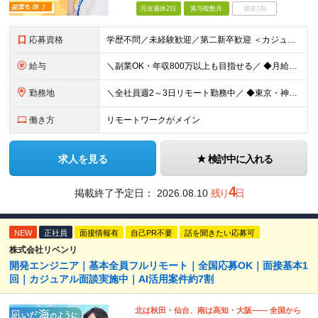
完全週休2日
賞与複数月
面接1回
応募資格
学歴不問／未経験歓迎／第二新卒歓迎 ＜カジュアル面談実施中！＞ 事前準備は一切不要。 画面オフのカジュアル面談も歓迎です。 「今の現場、ちょっとレガシーで先が見えなくて…」 「市場価値を上げたいん
給与
＼副業OK・年収800万以上も目指せる／ ◆月給40万円～70万円＋賞与年2回 ※経験・年齢・能力を考慮の上、当社規定により優遇いたします ※試用期間1ヶ月あり、待遇等に差異なし ※残業代別途全額支給
勤務地
＼全社員週2～3日リモート勤務中／ ◆東京・神奈川・埼玉・千葉などの各プロジェクト先 ※希望勤務地を考慮します。 ※お客様先の9割は、東京23区内です。 ※転居を伴う転勤はありません。 ※客先常駐の場
働き方
リモートワークがメイン
求人を見る
検討中に入れる
4
掲載終了予定日：
2026.08.10
残り
日
NEW
正社員
面接情報有
自己PR不要
話を聞きたい応募可
株式会社リベンリ
開発エンジニア｜基本全員フルリモート｜全国応募OK｜面接基本1
回｜カジュアル面談実施中｜AI活用案件約7割
北は秋田・仙台、南は高知・大阪—— 全国から