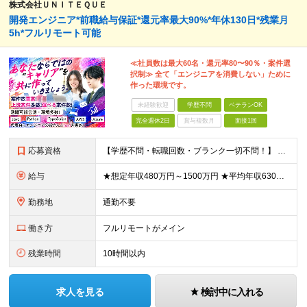
株式会社ＵＮＩＴＥＱＵＥ
開発エンジニア*前職給与保証*還元率最大90%*年休130日*残業月
5h*フルリモート可能
≪社員数は最大60名・還元率80〜90％・案件選
択制≫ 全て「エンジニアを消費しない」ために
作った環境です。
未経験歓迎
学歴不問
ベテランOK
完全週休2日
賞与複数月
面接1回
応募資格
【学歴不問・転職回数・ブランク一切不問！】 ●ITエンジニアとしての実務経験をお持ちの方（言語、年数不問） ★「今の会社ではキャリアが描けない」「もっと評価されたい」という方にピッタリの環境 ★運用
給与
★想定年収480万円～1500万円 ★平均年収630万円 ★還元率は業界最高水準の80％以上 ★全員が年収UPの実績あり ◆月給38万円～110万円＋各種手当 ※スキル・経験・能力を考慮して決定しま
勤務地
通勤不要
働き方
フルリモートがメイン
残業時間
10時間以内
求人を見る
検討中に入れる