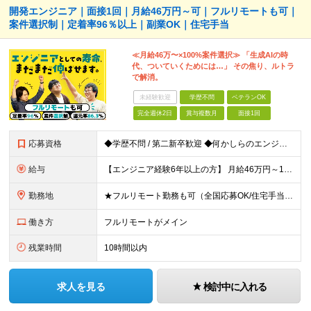
開発エンジニア｜面接1回｜月給46万円～可｜フルリモートも可｜
案件選択制｜定着率96％以上｜副業OK｜住宅手当
≪月給46万〜×100%案件選択≫ 「生成AIの時
代、ついていくためには…」 その焦り、ルトラ
で解消。
未経験歓迎
学歴不問
ベテランOK
完全週休2日
賞与複数月
面接1回
応募資格
◆学歴不問 / 第二新卒歓迎 ◆何かしらのエンジニア経験をお持ちの方 （言語・期間・フェーズ不問） 経験浅めの方も遠慮なくご応募ください！ ■入社前Q＆A ────── ◎実力に見合った報酬が手に
給与
【エンジニア経験6年以上の方】 月給46万円～100万円（固定残業代含む） ※上記月給には月30時間分の固定残業代（月8万7,400円～月19万円）を含む。超過分は全額支給。 【エンジニア経験4年以
勤務地
★フルリモート勤務も可（全国応募OK/住宅手当を支給します） ※案件によって常駐が必要になる場合があります。 ※希望がない限り、転勤はありません ※U・Iターン歓迎 ★ルトラの社員は全国各地で活躍中
働き方
フルリモートがメイン
残業時間
10時間以内
求人を見る
検討中に入れる