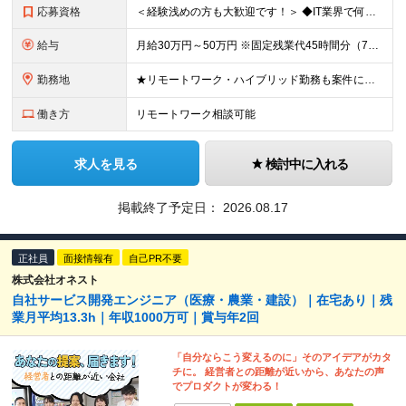
応募資格
＜経験浅めの方も大歓迎です！＞ ◆IT業界で何かしらのエンジニア経験をお持ちの方 ◆学歴不問 ※第二新卒歓迎 ＜こんな方は特に歓迎します＞ ◎自分の実力を正当に評価してほしい方 ◎もっとスキルアップ
給与
月給30万円～50万円 ※固定残業代45時間分（7万8,100円～13万100円）含む。超過分は全額支給。 ※経験・スキル・前職給与などを考慮のうえ決定します。 ※今後の展望などをヒアリングの上、決定
勤務地
★リモートワーク・ハイブリッド勤務も案件により相談可能（案件により出社が必要な場合あり） ★希望がない限り転勤なし ■本社 東京都港区三田3丁目9番11号 RandL TAKANAWA GATEW
働き方
リモートワーク相談可能
求人を見る
検討中に入れる
掲載終了予定日：
2026.08.17
正社員
面接情報有
自己PR不要
株式会社オネスト
自社サービス開発エンジニア（医療・農業・建設）｜在宅あり｜残
業月平均13.3h｜年収1000万可｜賞与年2回
「自分ならこう変えるのに」そのアイデアがカタ
チに。 経営者との距離が近いから、あなたの声
でプロダクトが変わる！