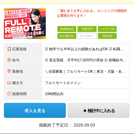
「望む全てを手に入れる」 エンジニアの理想的
な環境を作ります！
未経験歓迎
学歴不問
ベテランOK
完全週休2日
賞与複数月
面接1回
応募資格
☑︎ 独学でも半年以上の経験があればOK ☑︎ 転職回数・ブランク不問 ☑︎ 学歴不問 ☑︎ スキルチェンジ可 下記いずれかの実務経験をお持ちの方 ■システム開発 ┗言語・工程・業界・ジャンルなどは
給与
☑︎ 直近実績、月平均17,000円の昇給 ☑︎ 前職給与100%保証 ☑︎ 実質還元率80～90% ☑︎ 待機時も給与は満額支給 月給35万円～70万円＋交通費など各種手当 ※想定年収：4,200
勤務地
＼全国募集｜フルリモートOK｜東京・大阪・名古屋エリアは出社案件も豊富／ 【1】フルリモートの場合…全国各地にて完全在宅勤務が可能！強制的な出社日もありません。 【2】出社の場合…本社、大阪支店、も
働き方
フルリモートがメイン
残業時間
10時間以内
求人を見る
検討中に入れる
掲載終了予定日：
2026.09.03