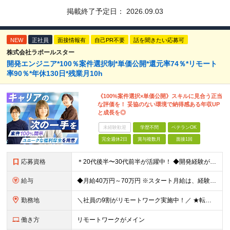
掲載終了予定日：
2026.09.03
NEW
正社員
面接情報有
自己PR不要
話を聞きたい応募可
株式会社ラポールスター
開発エンジニア*100％案件選択制*単価公開*還元率74％*リモート
率90％*年休130日*残業月10h
《100%案件選択×単価公開》スキルに見合う正当
な評価を！ 妥協のない環境で納得感ある年収UP
と成長を◎
未経験歓迎
学歴不問
ベテランOK
完全週休2日
賞与複数月
面接1回
応募資格
＊20代後半〜30代前半が活躍中！ ◆開発経験が3年以上ある方（Web・オープン系システム等） ◆学歴不問 ★Java(Spring、Spring Boot)、Python(Django)、 Re
給与
◆月給40万円～70万円 ※スタート月給は、経験・能力・前職の給与等を考慮の上で決定いたします。 ※上記金額には残業の有無に関わらず、 月30時間分の固定残業代（7万6,000円～13万3,000円
勤務地
＼社員の9割がリモートワーク実施中！／ ★転勤ナシ！ ★UIターン歓迎！ 関東、関西、東海、九州・中国エリアの各プロジェクト先から希望を優先して決定。 ※リモート案件も多数あり！ ◆関東エリア
働き方
リモートワークがメイン