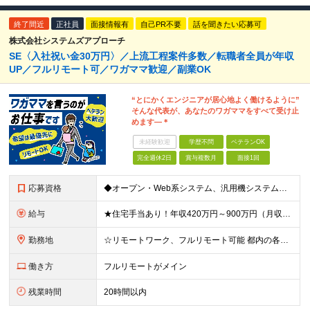
終了間近
正社員
面接情報有
自己PR不要
話を聞きたい応募可
株式会社システムズアプローチ
SE〈入社祝い金30万円〉／上流工程案件多数／転職者全員が年収
UP／フルリモート可／ワガママ歓迎／副業OK
“とにかくエンジニアが居心地よく働けるように”
そんな代表が、あなたのワガママをすべて受け止
めます―＊
未経験歓迎
学歴不問
ベテランOK
完全週休2日
賞与複数月
面接1回
応募資格
◆オープン・Web系システム、汎用機システムの開発経験がある方 ┗Java、PHP、.NET、C#、Python、JavaScript、Go、COBOLなど ※その他の言語でも得意なものがあれば、ぜひ
給与
★住宅手当あり！年収420万円～900万円（月収28万～60万円） ★当社への転職者全員が、前職と比べて年収アップを実現しています！ ■実務経験5年以上 ＜年収600万円～（月収39.5万円～）※各
勤務地
☆リモートワーク、フルリモート可能 都内の各プロジェクト先にてご勤務いただきます。 勤務地は、希望を考慮して決定いたします。 ※会社都合による転勤はありません ※変更の範囲：上記を除く当社関連勤務
働き方
フルリモートがメイン
残業時間
20時間以内