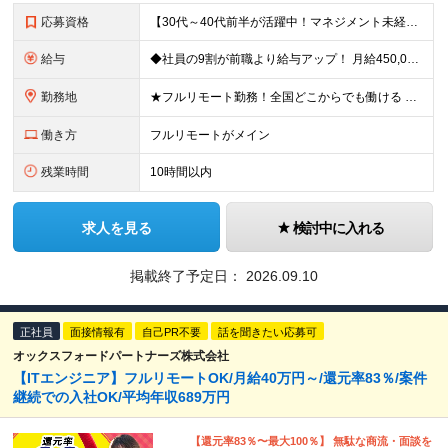
応募資格
【30代～40代前半が活躍中！マネジメント未経験歓迎】 ●エンジニアとしての実務経験を3年以上お持ちの方 （開発言語や担当フェーズは不問） ●学歴不問 ★「PLやPMにステップアップしたい」 「後輩
給与
◆社員の9割が前職より給与アップ！ 月給450,000円～531,500円+賞与＋インセンティブ ※経験・スキルを考慮の上、優遇いたします ※残業代につきましては、面接時にご説明させていただきます
勤務地
★フルリモート勤務！全国どこからでも働ける ＼一人にならない！帰属意識を感じながら働ける／ リモートでもメンバー間のやり取りをスムーズに行えるように、 当社ではLINEグループを導入。活発なコミュニ
働き方
フルリモートがメイン
残業時間
10時間以内
求人を見る
検討中に入れる
掲載終了予定日：
2026.09.10
正社員
面接情報有
自己PR不要
話を聞きたい応募可
オックスフォードパートナーズ株式会社
【ITエンジニア】フルリモートOK/月給40万円～/還元率83％/案件
継続での入社OK/平均年収689万円
【還元率83％〜最大100％】 無駄な商流・面談を