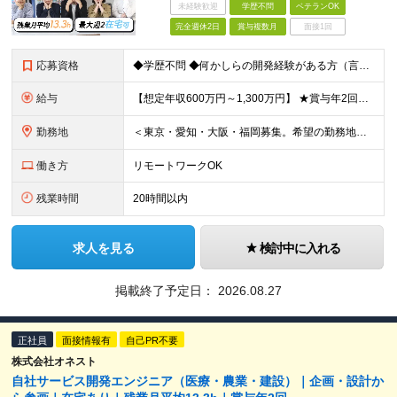
未経験歓迎
学歴不問
ベテランOK
完全週休2日
賞与複数月
面接1回
応募資格
◆学歴不問 ◆何かしらの開発経験がある方（言語不問） ◆マネジメント経験がある方（規模不問） ＜以下のような方を歓迎します＞ ◎これまでの経験を活かし管理職を目指したい方 ◎新しいサービスの企画から
給与
【想定年収600万円～1,300万円】 ★賞与年2回＋勤務地手当＋残業手当（年平均残業時間にて算出）を含む ※基本給＋勤務地手当＋役職手当 ※勤務地手当：結婚の有無に関係なく、物価などの違いを考慮して
勤務地
＜東京・愛知・大阪・福岡募集。希望の勤務地で働けます＞ 希望通りの配属＆転勤も基本なし！ 「プロジェクト人員の枠を広げたい」などといった、 会社からの強制的な異動・出向依頼はありません。 ■東京オフ
働き方
リモートワークOK
残業時間
20時間以内
求人を見る
検討中に入れる
掲載終了予定日：
2026.08.27
正社員
面接情報有
自己PR不要
株式会社オネスト
自社サービス開発エンジニア（医療・農業・建設）｜企画・設計か