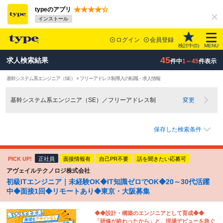
typeのアプリ
インストール
ログイン
会員登録
検討中(
0
)
MENU
45
求人検索結果
件中
1～45
件表示
基幹システム系エンジニア（SE） × フリーアドレス制導入の転職・求人情報
基幹システム系エンジニア（SE）／フリーアドレス制
変更
保存した検索条件
PICK UP!
正社員
面接情報有
自己PR不要
話を聞きたい応募可
アヴェイルテクノロジ株式会社
初級ITエンジニア｜未経験OK◆IT知識ゼロでOK◆20～30代活躍
中◆面接1回◆リモートあり◆東京・大阪募集
◆◆設計・構築のエンジニアとして育成◆◆
「研修が終わったから」と、現場デビューを急ぐ