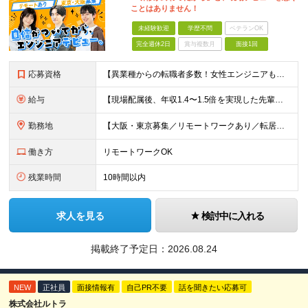
ことはありません！
未経験歓迎
学歴不問
ベテランOK
完全週休2日
賞与複数月
面接1回
応募資格
【異業種からの転職者多数！女性エンジニアも活躍中】 ◆学歴不問 ◆未経験OK ≪こんな方を歓迎しています≫ ◎未経験から成長できる環境で活躍したい方 ◎大学やスクールでIT系のスキルを学んだことのあ
給与
【現場配属後、年収1.4〜1.5倍を実現した先輩も！残業代全額支給】 ◆給与は経験やスキルに応じて決定します ◆年俸制250万円～350万円（1/12を月々支給） ≪年収UPの例≫ ◎飲食業からのキ
勤務地
【大阪・東京募集／リモートワークあり／転居を伴う転勤なし】 東京本社、大阪事務所、または東京23区内・関西（大阪・兵庫）の各クライアント先勤務 ◆入社後、約1年間はクライアント先ではなく 自社内（東
働き方
リモートワークOK
残業時間
10時間以内
求人を見る
検討中に入れる
掲載終了予定日：
2026.08.24
NEW
正社員
面接情報有
自己PR不要
話を聞きたい応募可
株式会社ルトラ