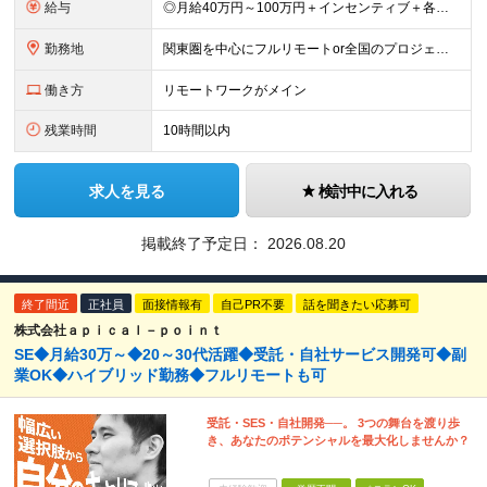
給与
◎月給40万円～100万円＋インセンティブ＋各種手当 ・年収120万〜300万円UPの実績も！ ・平均年収UP率は1.1～1.3倍 ・案件単価100%公開 × 単価連動の給与制度 ・能力等を考慮の上、
勤務地
関東圏を中心にフルリモートor全国のプロジェクトも可 ◆リモート実施率80% ◆UIターン歓迎！転勤なし ※(変更の範囲)上記を除く当社関連勤務地 本社：東京都新宿区西新宿3-9-23 西新宿大和ビ
働き方
リモートワークがメイン
残業時間
10時間以内
求人を見る
検討中に入れる
掲載終了予定日：
2026.08.20
終了間近
正社員
面接情報有
自己PR不要
話を聞きたい応募可
株式会社ａｐｉｃａｌ－ｐｏｉｎｔ
SE◆月給30万～◆20～30代活躍◆受託・自社サービス開発可◆副
業OK◆ハイブリッド勤務◆フルリモートも可
受託・SES・自社開発──。 3つの舞台を渡り歩
き、あなたのポテンシャルを最大化しませんか？