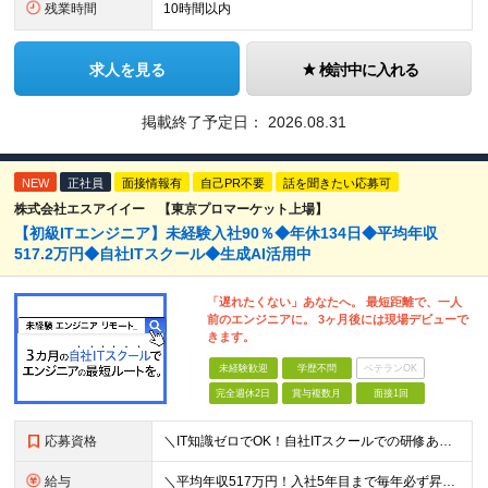
残業時間
10時間以内
求人を見る
検討中に入れる
掲載終了予定日：
2026.08.31
NEW
正社員
面接情報有
自己PR不要
話を聞きたい応募可
株式会社エスアイイー 【東京プロマーケット上場】
【初級ITエンジニア】未経験入社90％◆年休134日◆平均年収
517.2万円◆自社ITスクール◆生成AI活用中
「遅れたくない」あなたへ。 最短距離で、一人
前のエンジニアに。 3ヶ月後には現場デビューで
きます。
未経験歓迎
学歴不問
ベテランOK
完全週休2日
賞与複数月
面接1回
応募資格
＼IT知識ゼロでOK！自社ITスクールでの研修あり／ ■完全未経験OK(文系出身70％) ■第二新卒歓迎 ■学歴不問 └社会人未経験の方も歓迎します！ 5名以上の採用を予定しているので、同期と入社も
給与
＼平均年収517万円！入社5年目まで毎年必ず昇給／ ■賞与年3回 ■年収800万円以上も可 ■入社3年以上の平均年収469.2万円 月給23万2000円以上＋賞与年3回＋各種手当 ☆入社5年目まで最