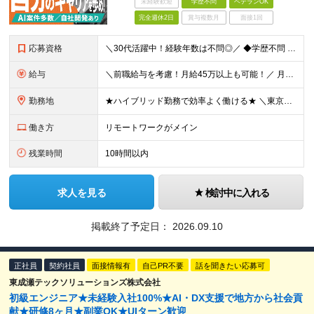
未経験歓迎
学歴不問
ベテランOK
完全週休2日
賞与複数月
面接1回
応募資格
＼30代活躍中！経験年数は不問◎／ ◆学歴不問 ◆何らかのプログラミング・システム開発経験をお持ちの方 ＜こんな方をお待ちしております！＞ ◎幅広い技術領域に挑戦し、スキルの幅を広げたい方 ◎AI・
給与
＼前職給与を考慮！月給45万以上も可能！／ 月給30万円～80万円＋賞与（業績による） ※スキルや経験により決定いたします ※固定残業代（月30時間分／5万5102円～）を含みます。超過分は別途支給
勤務地
★ハイブリッド勤務で効率よく働ける★ ＼東京・大阪で採用実施中！大阪本社！／ 東京もしくは大阪の顧客先、もしくは当社オフィスにて勤務いただきます。 【本社】 大阪府大阪市中央区高麗橋2-2-7 東栄
働き方
リモートワークがメイン
残業時間
10時間以内
求人を見る
検討中に入れる
掲載終了予定日：
2026.09.10
正社員
契約社員
面接情報有
自己PR不要
話を聞きたい応募可
東成瀬テックソリューションズ株式会社
初級エンジニア★未経験入社100%★AI・DX支援で地方から社会貢
献★研修8ヶ月★副業OK★UIターン歓迎