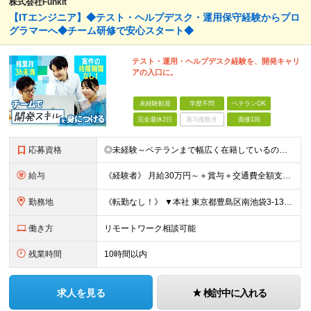
株式会社Funkit
【ITエンジニア】◆テスト・ヘルプデスク・運用保守経験からプロ
グラマーへ◆チーム研修で安心スタート◆
テスト・運用・ヘルプデスク経験を、開発キャリ
アの入口に。
未経験歓迎
学歴不問
ベテランOK
完全週休2日
賞与複数月
面接1回
応募資格
◎未経験～ベテランまで幅広く在籍しているので大丈夫！◎ ＼こんなアナタにピッタリです♪／ ◆IT業界で手に職を付けて活躍したい方 ◆サポート体制が整っている会社で働きたい方 ◆フラットな社風の会社で
給与
《経験者》 月給30万円～＋賞与＋交通費全額支給 《未経験者》 月給23万円～＋賞与＋交通費全額支給 ※上記月給には固定残業代（20時間分／《経験者》40,600円～《未経験者》31,100円～）
勤務地
《転勤なし！》 ▼本社 東京都豊島区南池袋3-13-8 ホウエイビル9F ▼開発拠点 東京都豊島区南池袋3-13-5 KJ南池袋ビル4階 【東京本社or首都圏の各プロジェクト先】 ▼各プロジェクト
働き方
リモートワーク相談可能
残業時間
10時間以内
求人を見る
検討中に入れる