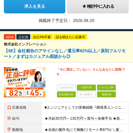
求人を見る
検討中に入れる
掲載終了予定日：
2026.08.20
NEW
正社員
自己PR不要
話を聞きたい応募可
株式会社インフレーション
【SE】会社都合のアサインなし／還元率82%以上／原則フルリモ
ート／まずはカジュアル面談から◎
「今に満足していない」そんなあなたに朗報で
す。
未経験歓迎
学歴不問
ベテランOK
完全週休2日
賞与複数月
面接1回
応募資格
■エンジニアとしての実務経験 └開発系エンジニア／サーバ／NWの設計・構築や運用・保守／テクサポ経験／Web系 等 ◎学歴・ブランク・転職回数不問。20代、30代、40代が幅広く活躍中！ ◎選考はW
給与
★月給30万円～130万円＋賞与＋各種手当 ★前職給与保証 ※給与は案件単価に完全連動 ※案件の契約内容や昇給、賞与額はすべて開示いたします。 ※上記給与には、月30時間の固定残業代（57,143円
勤務地
★全国の案件先にて稼働(リモート率87%) ＼案件は「100%選択制」なので、理想の働き方が可能！／ ＼＼フルリモート・ハイブリッド・フル出社から選択可能です／／ ※事務作業／帰社日はありません