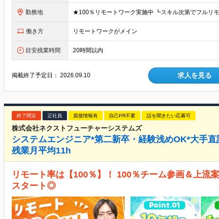
勤務地
働き方
リモートワークがメイン
目安残業時間
20時間以内
求人を見る
掲載終了予定日：
2026.09.10
終了間近
正社員
面接情報有
自己PR不要
話を聞きたい応募可
株式会社ネクストフューチャーシステムズ
システムエンジニア*第二新卒・経験浅めOK*大手直
残業月平均11h
リモート率は【100％】！ 100％チーム参画＆上
スタート◎