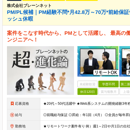
株式会社ブレーンネット
PM/PL候補｜PM経験不問*月42.8万～70万*前給保証
ッシュ休暇
案件をこなす時代から、PMとして活躍し、 最高の
ンジニアへ！
未経験歓迎
学歴不問
第二新
休日120日
賞与複数月
上場
応募資格
給与
勤務地