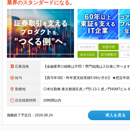
業界のスタンダードになる。
未経験歓迎
学歴不問
第二新
休日120日
賞与複数月
上場
応募資格
給与
勤務地
目安残業時間
20時間以内
求人を見る
掲載終了予定日：
2026.08.24