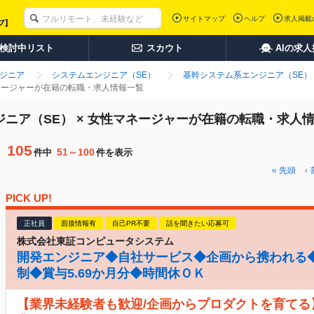
サイトマップ
ヘルプ
求人掲載
検討中リスト
スカウト
AIの求
ンジニア
システムエンジニア（SE）
基幹システム系エンジニア（SE）
マネージャーが在籍の転職・求人情報一覧
ジニア（SE） × 女性マネージャーが在籍の転職・求人
105
51～100
件中
件を表示
先頭
PICK UP!
正社員
面接情報有
自己PR不要
話を聞きたい応募可
株式会社東証コンピュータシステム
開発エンジニア◆自社サービス◆企画から携われる◆
制◆賞与5.69か月分◆時間休ＯＫ
【業界未経験者も歓迎/企画からプロダクトを育てる