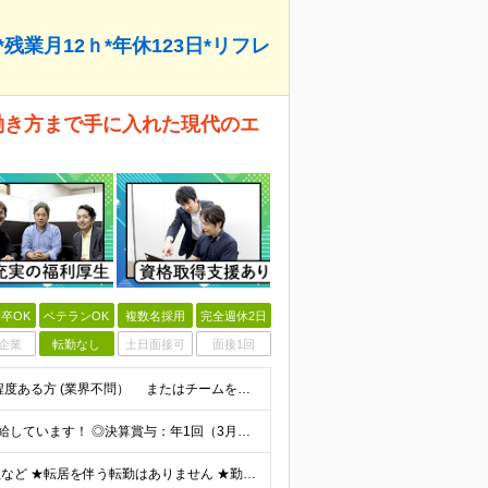
*残業月12ｈ*年休123日*リフレ
働き方まで手に入れた現代のエ
卒OK
ベテランOK
複数名採用
完全週休2日
企業
転勤なし
土日面接可
面接1回
★20代～50代活躍中 ★Web系システムの開発経験3年程度ある方 (業界不問） またはチームをまとめた経験のある方（人数不問） ★学歴不問
◎前職給与保証 ◎昇給：年1回（4月） ◎全員が毎年昇給しています！ ◎決算賞与：年1回（3月）※業績に応じて決算賞与支給 ◎想定年収：540万円～880万円 ■月給：42.8万円～70万円 ※経
★リモートワーク案件有り 例）週1～2日や月1日の出社など ★転居を伴う転勤はありません ★勤務地は希望を考慮して決定 ▼下記エリアのいずれかのプロジェクト先となります 東京都、神奈川県、埼玉県、千