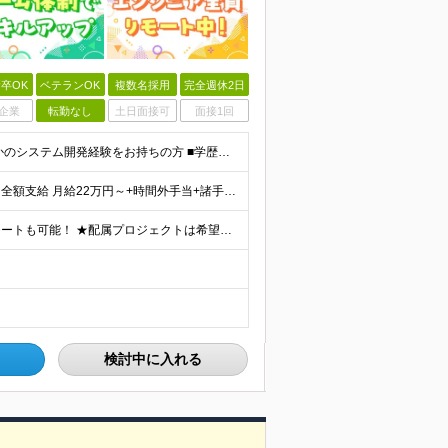
卒OK
ベテランOK
複数名採用
完全週休2日
企業
転勤なし
土日面接可
面接1回
＜第二新卒OK！経験の浅い方も歓迎します！＞ ■何らかのシステム開発経験をお持ちの方 ■学歴不問 ＜以下のような方にピッタリです＞ ■将来を見据えて成長できる環境で働きたい ■上流工程にチャレンジし
★賞与年2回支給（年3～4ヶ月分） ★残業代は発生分を全額支給 月給22万円～+時間外手当+諸手当+賞与 ※前職の年収、スキル、ご経験を考慮します。
★100％リモートワーク実施中 ┗スキル次第でフルリモートも可能！ ★配属プロジェクトは希望を考慮して決定 ★転居を伴う転勤なし 東京・神奈川・埼玉の首都圏エリアのプロジェクトに参画いただきます。
検討中に入れる