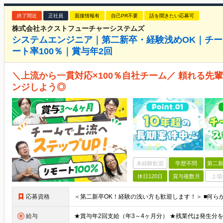
終了間近
正社員
面接情報有
自己PR不要
話を聞きたい応募可
株式会社ネクストフューチャーシステムズ
システムエンジニア｜第二新卒・経験浅めOK｜チ
ート率100％｜賞与年2回
＼上流から一貫対応×100％自社チーム／ 頼れる先
ンジしよう◎
未経験歓迎
学歴不問
第二新
休日120日
賞与複数月
上場
応募資格
給与