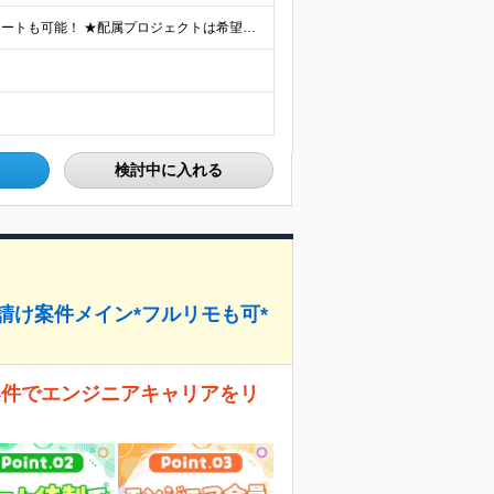
★100％リモートワーク実施中 ┗スキル次第でフルリモートも可能！ ★配属プロジェクトは希望を考慮して決定 ★転居を伴う転勤なし 東京・神奈川・埼玉の首都圏エリアのプロジェクトに参画いただきます。
検討中に入れる
請け案件メイン*フルリモも可*
流案件でエンジニアキャリアをリ