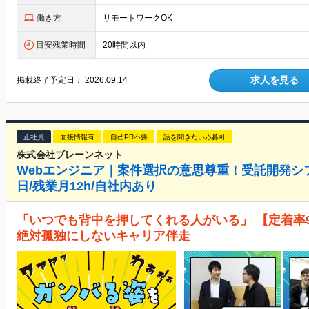
働き方
リモートワークOK
目安残業時間
20時間以内
求人を見る
掲載終了予定日：
2026.09.14
正社員
面接情報有
自己PR不要
話を聞きたい応募可
株式会社ブレーンネット
Webエンジニア｜案件選択の意思尊重！受託開発シフ
日/残業月12h/自社内あり
「いつでも背中を押してくれる人がいる」 【定着率9
絶対孤独にしないキャリア伴走