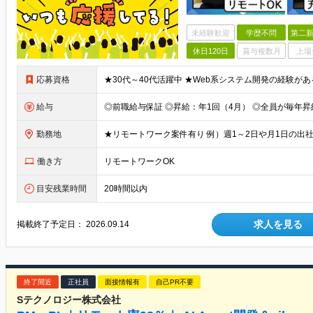
未経験歓迎
学歴不問
第二新
休日120日
賞与複数月
上場
応募資格
★30代～40代活躍中 ★Web系システム開発の経験があ
給与
勤務地
働き方
リモートワークOK
目安残業時間
20時間以内
求人を見る
掲載終了予定日：
2026.09.14
終了間近
正社員
面接情報有
自己PR不要
Sテクノロジー株式会社