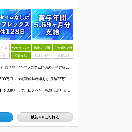
卒OK
ベテランOK
複数名採用
完全週休2日
企業
転勤なし
土日面接可
面接1回
【金融業界の経験は不問！専門知識は入社後に学べます】 ◎学歴不問 ◎システム開発の実務経験をお持ちの方 └3年以上・Java、C#いずれかの使用経験をお持ちの方を想定しております 【以下のような方は
【賞与年3回・昨年度支給実績5.69か月分】 ★想定年収500万円～ ★前職給与考慮あり 月給27万円～59万円 +残業代全額支給(1分単位、監督職以下) +人事評価による賞与年2回（4月/10月）
◎本社勤務 東京都港区虎ノ門5-13-1 虎ノ門40MTビル 8F ※原則として、転居を伴う転勤はありません ※(変更の範囲)上記を除く当社関連勤務地
検討中に入れる