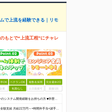
ームで上流を経験できる｜リモ
輩のもとで“上流工程”にチャレ
卒OK
ベテランOK
複数名採用
完全週休2日
企業
転勤なし
土日面接可
面接1回
＜第二新卒OK！経験の浅い方も歓迎します！＞ ■何らかのシステム開発経験をお持ちの方 ■学歴不問 ＜以下のような方にピッタリです＞ ■将来を見据えて成長できる環境で働きたい ■上流工程にチャレンジし
★賞与年2回支給（年3～4ヶ月分） ★残業代は発生分を全額支給 月給22万円～+時間外手当+諸手当+賞与 ※前職の年収、スキル、ご経験を考慮します。