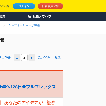
ログイン
新規会員登録
のご案内
人提案
転職ノウハウ
女性マネージャーが在籍
情報
前の
50
件
次の
50
件
最後
1
2
3
年休128日◆フルフレックス
】 あなたのアイデアが、証券