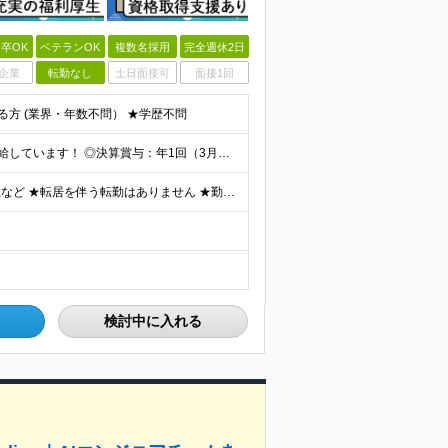
卒OK
ベテランOK
複数名採用
完全週休2日
企業
転勤なし
土日面接可
面接1回
る方 (業界・年数不問） ★学歴不問
◎前職給与保証 ◎昇給：年1回（4月） ◎全員が毎年昇給しています！ ◎決算賞与：年1回（3月）※業績に応じて決算賞与支給 ◎想定年収：378万円～534万円 ■月給：30万円～42.4万円 ※経
★リモートワーク案件有り 例）週1～2日や月1日の出社など ★転居を伴う転勤はありません ★勤務地は希望を考慮して決定 ▼下記エリアのいずれかのプロジェクト先となります 東京都、神奈川県、埼玉県、千
検討中に入れる