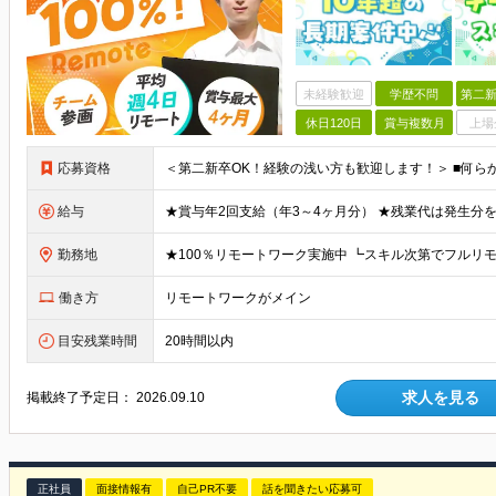
未経験歓迎
学歴不問
第二新
休日120日
賞与複数月
上場
応募資格
給与
勤務地
働き方
リモートワークがメイン
目安残業時間
20時間以内
求人を見る
掲載終了予定日：
2026.09.10
正社員
面接情報有
自己PR不要
話を聞きたい応募可