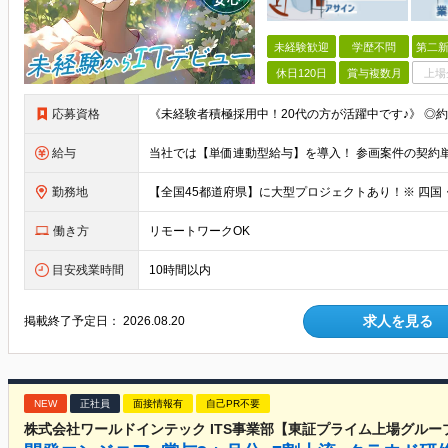
未経験歓迎
学歴不問
第二新
休日120日
賞与複数月
上場
応募資格
給与
勤務地
働き方
リモートワークOK
目安残業時間
10時間以内
求人を見る
掲載終了予定日：
2026.08.20
NEW
正社員
面接情報有
自己PR不要
株式会社ワールドインテック ITS事業部【東証プライム上場グルー