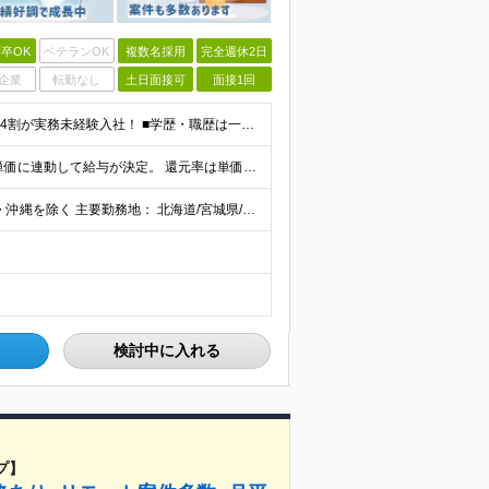
卒OK
ベテランOK
複数名採用
完全週休2日
企業
転勤なし
土日面接可
面接1回
《未経験者積極採用中！20代の方が活躍中です♪》 ◎約4割が実務未経験入社！ ■学歴・職歴は一切問いません！ ■第二新卒の方もお気軽にご相談ください♪ ■入社してから数年は、転勤の可能性があります
当社では【単価連動型給与】を導入！ 参画案件の契約単価に連動して給与が決定。 還元率は単価の【70％～80％】と東証プライム上場グループとして高水準です！（社会保険料・教育コスト含む） ■関東：月給
【全国45都道府県】に大型プロジェクトあり！※ 四国・沖縄を除く 主要勤務地： 北海道/宮城県/栃木県/埼玉県/千葉県/東京都/神奈川県/愛知県/大阪府/京都府/兵庫県/広島県/福岡県/熊本県 ※勤
検討中に入れる
プ】