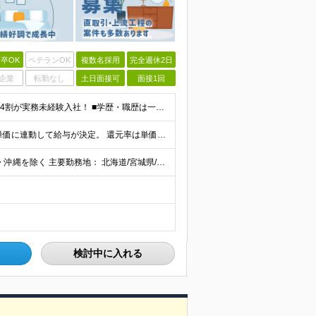
卒OK
ベテランOK
複数名採用
完全週休2日
企業
転勤なし
土日面接可
面接1回
《未経験者積極採用中！20代の方が活躍中です♪》 ◎約4割が実務未経験入社！ ■学歴・職歴は一切問いません！ ■第二新卒の方もお気軽にご相談ください♪ ■入社してから数年は、転勤の可能性があります
当社では【単価連動型給与】を導入！ 参画案件の契約単価に連動して給与が決定。 還元率は単価の【70％～80％】と東証プライム上場グループとして高水準です！（社会保険料・教育コスト含む） ■関東：月給
【全国45都道府県】に大型プロジェクトあり！※ 四国・沖縄を除く 主要勤務地： 北海道/宮城県/栃木県/埼玉県/千葉県/東京都/神奈川県/愛知県/大阪府/京都府/兵庫県/広島県/福岡県/熊本県 ※勤
検討中に入れる