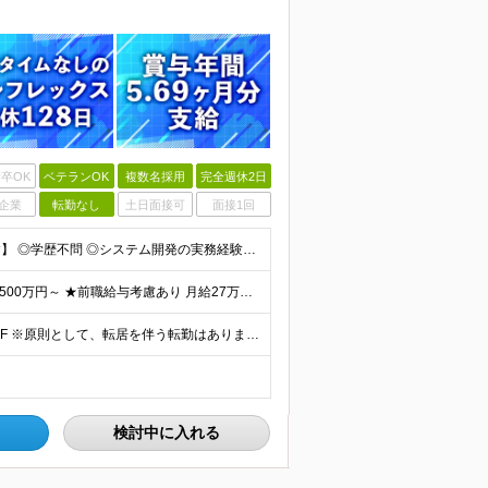
卒OK
ベテランOK
複数名採用
完全週休2日
企業
転勤なし
土日面接可
面接1回
【金融業界の経験は不問！専門知識は入社後に学べます】 ◎学歴不問 ◎システム開発の実務経験をお持ちの方 └3年以上・Java、C#いずれかの使用経験をお持ちの方を想定しております 【以下のような方は
【賞与年3回・昨年度支給実績5.69か月分】 ★想定年収500万円～ ★前職給与考慮あり 月給27万円～59万円 +残業代全額支給(1分単位、監督職以下) +人事評価による賞与年2回（4月/10月）
◎本社勤務 東京都港区虎ノ門5-13-1 虎ノ門40MTビル 8F ※原則として、転居を伴う転勤はありません ※(変更の範囲)上記を除く当社関連勤務地
検討中に入れる