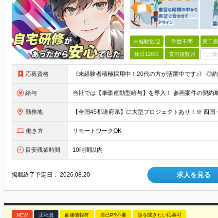
未経験歓迎
学歴不問
第二新
休日120日
賞与複数月
上場
応募資格
給与
勤務地
働き方
リモートワークOK
目安残業時間
10時間以内
求人を見る
掲載終了予定日：
2026.08.20
NEW
正社員
面接情報有
自己PR不要
話を聞きたい応募可