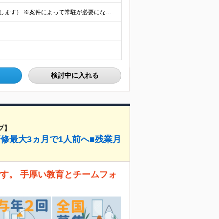
★フルリモート勤務も可（全国応募OK/住宅手当を支給します） ※案件によって常駐が必要になる場合があります。 ※希望がない限り、転勤はありません ※U・Iターン歓迎 ★ルトラの社員は全国各地で活躍中
検討中に入れる
プ】
研修最大3ヵ月で1人前へ■残業月
す。 手厚い教育とチームフォ