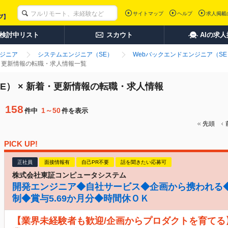
サイトマップ
ヘルプ
求人掲載
検討中リスト
スカウト
AIの求
ンジニア
システムエンジニア（SE）
Webバックエンドエンジニア（SE
着・更新情報の転職・求人情報一覧
E） × 新着・更新情報の転職・求人情報
158
1～50
件中
件を表示
先頭
PICK UP!
正社員
面接情報有
自己PR不要
話を聞きたい応募可
株式会社東証コンピュータシステム
開発エンジニア◆自社サービス◆企画から携われる◆
制◆賞与5.69か月分◆時間休ＯＫ
【業界未経験者も歓迎/企画からプロダクトを育てる