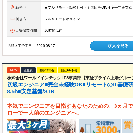
勤務地
働き方
フルリモートがメイン
目安残業時間
10時間以内
求人を見る
掲載終了予定日：
2026.08.17
NEW
正社員
面接情報有
自己PR不要
株式会社ワールドインテック ITS事業部【東証プライム上場グルー
初級エンジニア■完全未経験OK■リモートのIT基礎
8.5h■安定基盤/STR
本気でエンジニアを目指すあなたのための、3ヵ月で
ローで一人前のエンジニアへ。