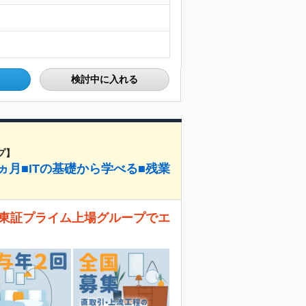
検討中に入れる
プ】
ヵ月■ITの基礎から学べる■残業
！ 東証プライム上場グループでエ