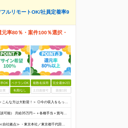
/フルリモートOK/社員定着率9
還元率80％・案件100％選択・
卒OK
ベテランOK
複数名採用
完全週休2日
企業
転勤なし
土日面接可
面接1回
◆学歴不問 ◆開発経験をお持ちの方（経験年数不問） ＜こんな方は大歓迎！＞ ◎今の収入をもっと増やしたい ◎もっと上流の案件で活躍したい ◎将来のキャリアにつながる案件に携わりたい ◎自分のやりたい
給与についてお気軽にご相談ください！（カジュアル面談可能） 月給35万円～＋各種手当＋賞与2回 ※固定残業代は、時間外労働の有無に関わらず40時間分を87,500円～支給 ※超過分は別途支給 ※試用
◆2/3以上のプロジェクトでリモートワークを実施中！ ≪自社拠点≫ ・東京本社／東京都千代田区丸の内二丁目6番1号 丸の内パークビルディング6階 ・関西支社／⼤阪府⼤阪市中央区安⼟町2-3-13 ⼤