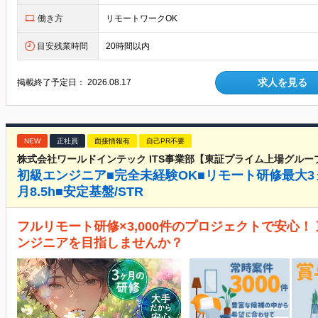
働き方
リモートワークOK
目安残業時間
20時間以内
求人を見る
掲載終了予定日：
2026.08.17
NEW
正社員
面接情報有
自己PR不要
株式会社ワールドインテック ITS事業部【東証プライム上場グルー
初級エンジニア■完全未経験OK■リモート研修最大3
月8.5h■安定基盤/STR
フルリモート研修×3,000件のプロジェクトで安心
ンジニアを目指しませんか？