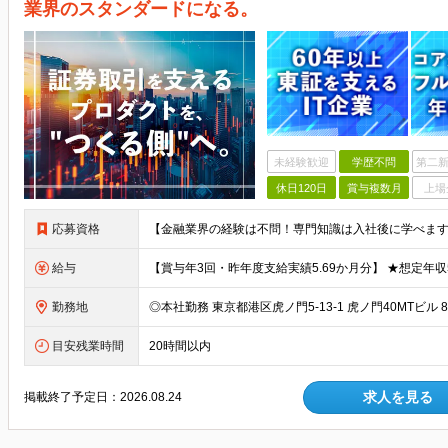
業界のスタンダードになる。
未経験歓迎
学歴不問
第二新
休日120日
賞与複数月
上場
応募資格
給与
勤務地
目安残業時間
20時間以内
求人を見る
掲載終了予定日：
2026.08.24