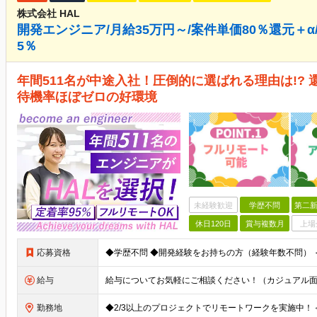
株式会社 HAL
開発エンジニア/月給35万円～/案件単価80％還元＋α
5％
年間511名が中途入社！圧倒的に選ばれる理由は!? 
待機率ほぼゼロの好環境
未経験歓迎
学歴不問
第二新
休日120日
賞与複数月
上場
応募資格
給与
勤務地