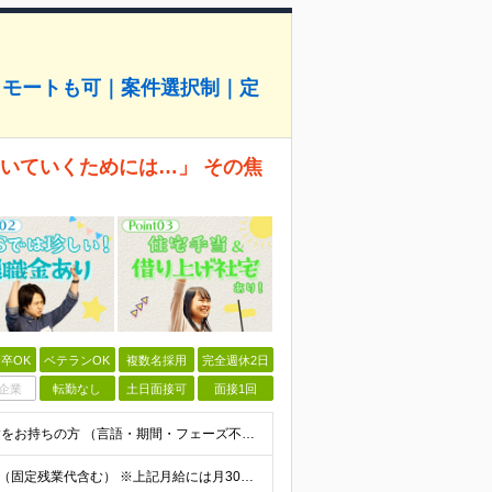
リモートも可｜案件選択制｜定
、ついていくためには…」 その焦
卒OK
ベテランOK
複数名採用
完全週休2日
企業
転勤なし
土日面接可
面接1回
◆学歴不問 / 第二新卒歓迎 ◆何かしらのエンジニア経験をお持ちの方 （言語・期間・フェーズ不問） 経験浅めの方も遠慮なくご応募ください！ ■入社前Q＆A ────── ◎実力に見合った報酬が手に
【エンジニア経験6年以上の方】 月給46万円～100万円（固定残業代含む） ※上記月給には月30時間分の固定残業代（月8万7,400円～月19万円）を含む。超過分は全額支給。 【エンジニア経験4年以