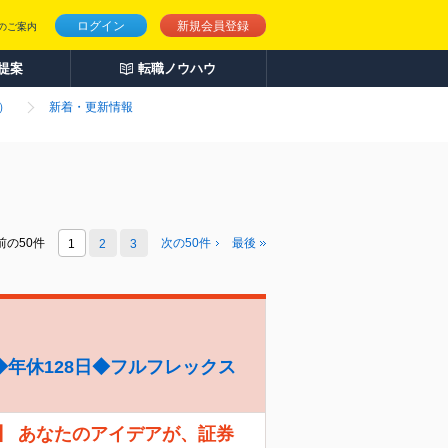
ログイン
新規会員登録
のご案内
人提案
転職ノウハウ
）
新着・更新情報
前の50件
次の
50
件
最後
1
2
3
年休128日◆フルフレックス
】 あなたのアイデアが、証券