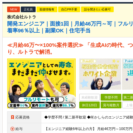
NEW
正社員
面接情報有
自己PR不要
話を聞きたい応募可
株式会社ルトラ
開発エンジニア｜面接1回｜月給46万円～可｜フル
着率96％以上｜副業OK｜住宅手当
≪月給46万〜×100%案件選択≫ 「生成AIの時代
り、ルトラで解消。
未経験歓迎
学歴不問
第二新
休日120日
賞与複数月
上場
応募資格
給与