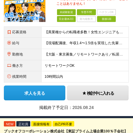
ことはありません！
未経験歓迎
学歴不問
ベテランOK
完全週休2日
賞与複数月
面接1回
応募資格
【異業種からの転職者多数！女性エンジニアも活躍中】 ◆学歴不問 ◆未経験OK ≪こんな方を歓迎しています≫ ◎未経験から成長できる環境で活躍したい方 ◎大学やスクールでIT系のスキルを学んだことのあ
給与
【現場配属後、年収1.4〜1.5倍を実現した先輩も！残業代全額支給】 ◆給与は経験やスキルに応じて決定します ◆年俸制250万円～350万円（1/12を月々支給） ≪年収UPの例≫ ◎飲食業からのキ
勤務地
【大阪・東京募集／リモートワークあり／転居を伴う転勤なし】 東京本社、大阪事務所、または東京23区内・関西（大阪・兵庫）の各クライアント先勤務 ◆入社後、約1年間はクライアント先ではなく 自社内（東
働き方
リモートワークOK
残業時間
10時間以内
求人を見る
検討中に入れる
掲載終了予定日：
2026.08.24
NEW
正社員
面接情報有
自己PR不要
ブックオフコーポレーション株式会社【東証プライム上場企業100％子会社】