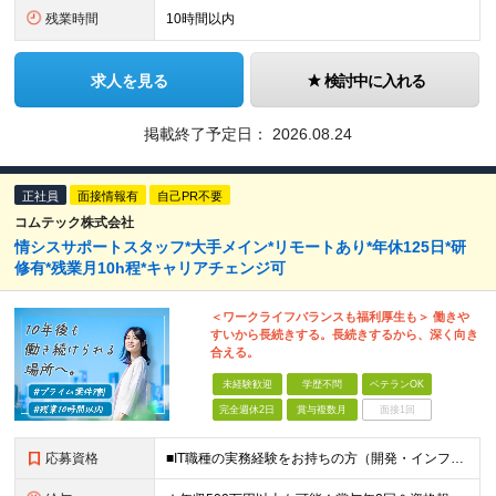
残業時間
10時間以内
求人を見る
検討中に入れる
掲載終了予定日：
2026.08.24
正社員
面接情報有
自己PR不要
コムテック株式会社
情シスサポートスタッフ*大手メイン*リモートあり*年休125日*研
修有*残業月10h程*キャリアチェンジ可
＜ワークライフバランスも福利厚生も＞ 働きや
すいから長続きする。長続きするから、深く向き
合える。
未経験歓迎
学歴不問
ベテランOK
完全週休2日
賞与複数月
面接1回
応募資格
■IT職種の実務経験をお持ちの方（開発・インフラエンジニア、社内SEなど） ■学歴不問 ＜以下のような方を歓迎します＞ ■IT業界でキャリアを切り拓いていきたい方 ■チームワークを大切にし、仲間と協