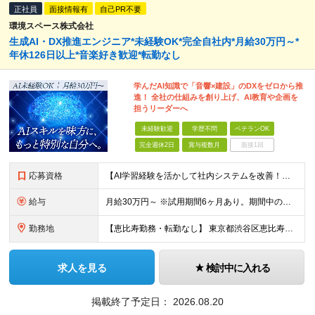
正社員
面接情報有
自己PR不要
環境スペース株式会社
生成AI・DX推進エンジニア*未経験OK*完全自社内*月給30万円～*
年休126日以上*音楽好き歓迎*転勤なし
学んだAI知識で「音響×建設」のDXをゼロから推
進！ 全社の仕組みを創り上げ、AI教育や企画を
担うリーダーへ
未経験歓迎
学歴不問
ベテランOK
完全週休2日
賞与複数月
面接1回
応募資格
【AI学習経験を活かして社内システムを改善！】 ◆AI、IT、DX、プログラミング等を学んだ経験がある方 ◆学歴不問 ＼こんな方にぴったりです／ ◆自分のアイディアで業務を改善し、仲間の役に立ちたい
給与
月給30万円～ ※試用期間6ヶ月あり。期間中の給与・待遇の差異はありません ※月給には月45時間分の固定残業代（月7万8,000円～）を含みます ※超過分は別途支給します
勤務地
【恵比寿勤務・転勤なし】 東京都渋谷区恵比寿南1-1-9 岩徳ビル 9F (変更の範囲)上記を除く当社関連勤務地
求人を見る
検討中に入れる
掲載終了予定日：
2026.08.20