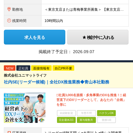
勤務地
＜東京支店または青梅事業所募集＞ 【東京支店】 東京都千代田区神田東松下町41-1 H1O神田 【青梅事業所】 東京都江東区青海3-2-17 ワールド流通センター内504号室 ※勤務先はご希望を
残業時間
10時間以内
求人を見る
検討中に入れる
掲載終了予定日：
2026.09.07
NEW
正社員
面接情報有
自己PR不要
株式会社ユニマットライフ
社内SE(リーダー候補)｜全社DX推進業務◆青山本社勤務
□社員3,000名規模・多角事業のDXを推進！□ 経
営直下のDXリーダーとして、あなたの「企画」
を形に
未経験歓迎
学歴不問
ベテランOK
完全週休2日
賞与複数月
面接1回