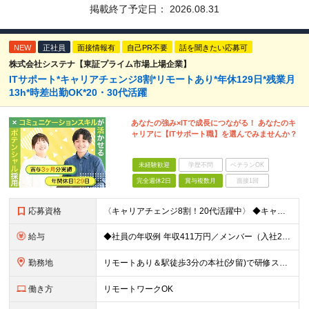
掲載終了予定日：
2026.08.31
NEW
正社員
面接情報有
自己PR不要
話を聞きたい応募可
株式会社システナ【東証プライム市場上場企業】
ITサポート*キャリアチェンジ8割*リモートあり*年休129日*残業月
13h*時差出勤OK*20・30代活躍
あなたの強み×ITで成長につながる！ あなたのキ
ャリアに【ITサポート職】を選んでみませんか？
未経験歓迎
学歴不問
ベテランOK
完全週休2日
賞与複数月
面接1回
応募資格
〈キャリアチェンジ8割！20代活躍中〉 ◆キャリアチェンジ転職歓迎 ◆専門・短大卒以上 ◆35歳までの方(若年層の長期キャリア形成のため) ◎同期入社と一緒に研修が受けられます！ ＼下記のような方に
給与
◆社員の年収例 年収411万円／メンバー（入社2年目） 年収800万円／マネージャー（入社7年目） -------------------- ◆月給22万7000円～30万円＋賞与年2回＋残業代全額支
勤務地
リモートあり＆駅徒歩3分の本社(汐留)で研修スタート！ 【システナ東京本社】 東京都港区海岸1-2-20 汐留ビルディング14F・16F ◆リモートワーク・フルリモートのお仕事もあり ◆お住まいの地
働き方
リモートワークOK