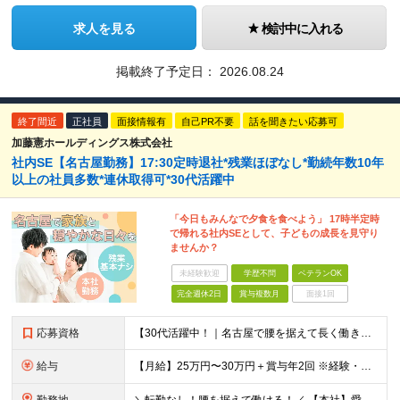
求人を見る
検討中に入れる
掲載終了予定日：
2026.08.24
終了間近
正社員
面接情報有
自己PR不要
話を聞きたい応募可
加藤憲ホールディングス株式会社
社内SE【名古屋勤務】17:30定時退社*残業ほぼなし*勤続年数10年
以上の社員多数*連休取得可*30代活躍中
「今日もみんなで夕食を食べよう」 17時半定時
で帰れる社内SEとして、子どもの成長を見守り
ませんか？
未経験歓迎
学歴不問
ベテランOK
完全週休2日
賞与複数月
面接1回
応募資格
【30代活躍中！｜名古屋で腰を据えて長く働きたい方大歓迎◎】 ●学歴不問 ●システム設計・開発、または運用・保守の実務経験（年数不問） ★求める人物像★ ・AccessやVBAなどを用いたシステム開
給与
【月給】25万円〜30万円＋賞与年2回 ※経験・年齢・能力などを考慮の上、当社規定により決定いたします。 ※残業代は実態労働時間に合わせ1分単位で支給します。 ※試用期間6ヶ月あり。期間中の給与・待遇