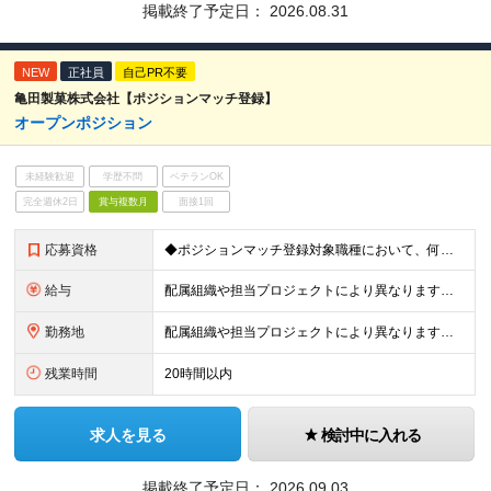
掲載終了予定日：
2026.08.31
NEW
正社員
自己PR不要
亀田製菓株式会社【ポジションマッチ登録】
オープンポジション
未経験歓迎
学歴不問
ベテランOK
完全週休2日
賞与複数月
面接1回
応募資格
◆ポジションマッチ登録対象職種において、何かしらの知識・経験を有する方
給与
配属組織や担当プロジェクトにより異なります。 想定年収：400万円～1000万円 ※ご経験やスキルに応じて決定します。 ※上記想定年収はあくまでも目安の金額であり、 選考を通じて上下する可能性があ
勤務地
配属組織や担当プロジェクトにより異なります。 ◆新潟本社 新潟県新潟市江南区亀田工業団地3丁目1番1号 ◆東京オフィス 東京都中央区入船3丁目3番8号 プライムタワー築地 ▼営業職の方は以下の支
残業時間
20時間以内
求人を見る
検討中に入れる
掲載終了予定日：
2026.09.03