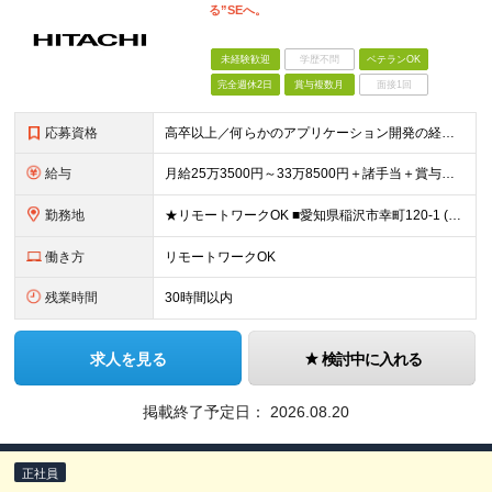
る”SEへ。
未経験歓迎
学歴不問
ベテランOK
完全週休2日
賞与複数月
面接1回
応募資格
高卒以上／何らかのアプリケーション開発の経験をお持ちの方 ■コーディングの実務経験を重視！ C#（.NET Framework）経験者が理想ですが、Javaなど他の言語での開発経験者も、ぜひご応募く
給与
月給25万3500円～33万8500円＋諸手当＋賞与年2回 ※経験や能力を充分に考慮したうえで加給優遇します。 ※3ヶ月の試用期間があります。その間も労働条件は変わりません。 ※残業代は全額別途支給
勤務地
★リモートワークOK ■愛知県稲沢市幸町120-1 (変更の範囲)上記を除く当社関連勤務地
働き方
リモートワークOK
残業時間
30時間以内
求人を見る
検討中に入れる
掲載終了予定日：
2026.08.20
正社員