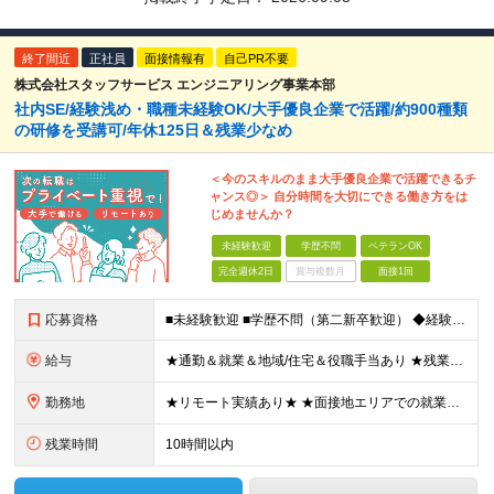
終了間近
正社員
面接情報有
自己PR不要
株式会社スタッフサービス エンジニアリング事業本部
社内SE/経験浅め・職種未経験OK/大手優良企業で活躍/約900種類
の研修を受講可/年休125日＆残業少なめ
＜今のスキルのまま大手優良企業で活躍できるチ
ャンス◎＞ 自分時間を大切にできる働き方をは
じめませんか？
未経験歓迎
学歴不問
ベテランOK
完全週休2日
賞与複数月
面接1回
応募資格
■未経験歓迎 ■学歴不問（第二新卒歓迎） ◆経験は一切問いません ◆転職回数・ブランク期間も不問 ◆面接というよりは“リラックス面談”です ≪こんな方をお待ちしています≫ ・地道にコツコツ作業が得
給与
★通勤＆就業＆地域/住宅＆役職手当あり ★残業代は全額支給 ★選べる給与制度あり！ ■東京・神奈川・千葉・埼玉勤務の場合 月給24.5万円～55万円＋諸手当 （残業代は全額支給） (20,000円の
勤務地
★リモート実績あり★ ★面接地エリアでの就業率92％以上！ 『地元で働きたい』『新天地で挑戦したい』という希望に、業界トップクラス約7,000件の取引事業所数、90,000件以上のプロジェクトから検
残業時間
10時間以内