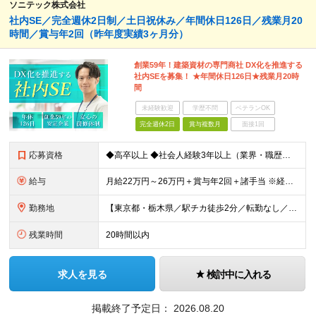
ソニテック株式会社
社内SE／完全週休2日制／土日祝休み／年間休日126日／残業月20
時間／賞与年2回（昨年度実績3ヶ月分）
創業59年！建築資材の専門商社 DX化を推進する
社内SEを募集！ ★年間休日126日★残業月20時
間
未経験歓迎
学歴不問
ベテランOK
完全週休2日
賞与複数月
面接1回
応募資格
◆高卒以上 ◆社会人経験3年以上（業界・職歴不問） ◆プログラミング経験のある方（言語不問）
給与
月給22万円～26万円＋賞与年2回＋諸手当 ※経験、能力を考慮し、当社規定により優遇します 【固定残業代について】 なし（残業代は、実際の労働時間に応じて別途全額支給）
勤務地
【東京都・栃木県／駅チカ徒歩2分／転勤なし／U・Iターン歓迎】 ＜本社＞ 東京都中央区日本橋本町3-9-4 日幸小津ビル4階 ＜受注センター＞ 栃木県宇都宮市西川田3-8-17 カーサ・ベネフィ
残業時間
20時間以内
求人を見る
検討中に入れる
掲載終了予定日：
2026.08.20