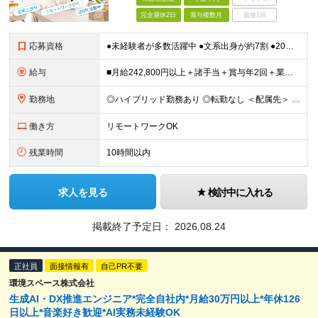
完全週休2日
賞与複数月
面接1回
応募資格
●未経験者が多数活躍中 ●文系出身が約7割 ●20代⇒47.9％ 30代⇒25.9％ ●第二新卒OK・学歴不問 ★人柄を重視した採用です！ ★異業種から転職してきた先輩が活躍中 ※長期勤続によるキ
給与
■月給242,800円以上＋諸手当＋賞与年2回＋業績賞与 ※固定残業代32,813円～/20時間分を含む ※超過分は別途支給 ※経験・年齢を考慮の上、当社規定により決定 ※試用期間6ヵ月間（待遇に差異
勤務地
◎ハイブリッド勤務あり ◎転勤なし ＜配属先＞ 東京・神奈川・千葉・埼玉など関東エリアの各プロジェクト先 ※客先常駐が基本となります。 ＜本社＞ 東京都港区海岸3-20-20 ヨコソーレインボータ
働き方
リモートワークOK
残業時間
10時間以内
求人を見る
検討中に入れる
掲載終了予定日：
2026.08.24
正社員
面接情報有
自己PR不要
環境スペース株式会社
生成AI・DX推進エンジニア*完全自社内*月給30万円以上*年休126
日以上*音楽好き歓迎*AI実務未経験OK