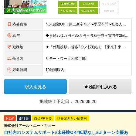
未経験歓迎
学歴不問
ベテランOK
完全週休2日
賞与複数月
面接1回
応募資格
＼未経験OK！第二新卒可／ ●学歴不問 ●社会人経験をお持ちの方（年数不問） ～こんな方にオススメのポジションです～ ★コミュニケーションを大切にし、人のサポートが好きな方 ★情報システムやIT、D
給与
◆月給25.1万円～35万円＋各種手当＋賞与年2回 ※経験・年齢・能力などを考慮の上、決定します。 ※上記には固定残業代：30時間分／5万円を含む。超過分は別途全額支給。 ※試用期間3ヶ月(期間中の
勤務地
★「外苑前駅」徒歩3分／転勤なし 【東京】東京都港区南青山2-12-14 ユニマット青山ビル ※(変更の範囲)上記を除く当社関連勤務地
働き方
リモートワーク相談可能
残業時間
10時間以内
求人を見る
検討中に入れる
掲載終了予定日：
2026.08.20
NEW
正社員
自己PR不要
話を聞きたい応募可
株式会社アール・エー・キュー
自社内のシステムサポート#未経験OK#転勤なし#UIターン支援あ