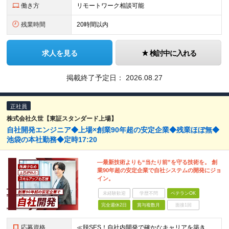
働き方
リモートワーク相談可能
残業時間
20時間以内
求人を見る
検討中に入れる
掲載終了予定日：
2026.08.27
正社員
株式会社久世【東証スタンダード上場】
自社開発エンジニア◆上場×創業90年超の安定企業◆残業ほぼ無◆
池袋の本社勤務◆定時17:20
―最新技術よりも“当たり前”を守る技術を。 創
業90年超の安定企業で自社システムの開発にジョ
イン。
未経験歓迎
学歴不問
ベテランOK
完全週休2日
賞与複数月
面接1回
応募資格
≪脱SES！自社内開発で確かなキャリアを築きませんか？≫ ◆第二新卒歓迎 ◆何らかの開発経験をお持ちの方 ◆大卒以上またはIT系の専門学校卒以上 ≪こんな方にピッタリ≫ ◎安定した環境で無理なく・長