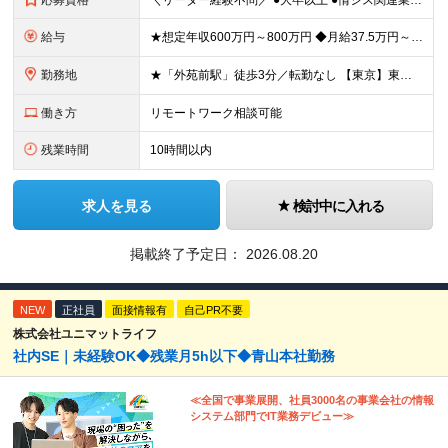
応募資格
＼リーダー経験不問／ ●大卒以上 ●情シス関連業務の実務経験(2～3年を想定) ～こんな方に最適なポジションです～ ・大きな裁量、スケール感で企画を動かしたい方 ・アイデアや経験を活かして構想から関
給与
★想定年収600万円～800万円 ◆月給37.5万円～50万円＋賞与年2回 ※経験・年齢・能力などを考慮の上、決定します。 ※残業代は管理職採用のためなし ※試用期間3ヶ月(期間中の待遇等に差異なし
勤務地
★「外苑前駅」徒歩3分／転勤なし 【東京】東京都港区南青山2-12-14 ユニマット青山ビル ※(変更の範囲)上記を除く当社関連勤務地
働き方
リモートワーク相談可能
残業時間
10時間以内
求人を見る
検討中に入れる
掲載終了予定日：
2026.08.20
NEW
正社員
面接情報有
自己PR不要
株式会社ユニマットライフ
社内SE｜未経験OK◆残業月5h以下◆青山本社勤務
≪全国で事業展開、社員3000名の事業会社の情報
システム部門でIT業務デビュー≫