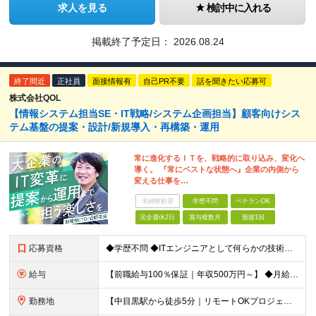
求人を見る
検討中に入れる
掲載終了予定日：
2026.08.24
終了間近
正社員
面接情報有
自己PR不要
話を聞きたい応募可
株式会社QOL
【情報システム担当SE・IT戦略/システム企画担当】顧客向けシス
テム基盤の提案・設計/新規導入・再構築・運用
常に進化するＩＴを、戦略的に取り込み、変化へ
導く。 『常にベストな状態へ』企業の内側から
変える仕事を…
未経験歓迎
学歴不問
ベテランOK
完全週休2日
賞与複数月
面接1回
応募資格
◆学歴不問 ◆ITエンジニアとして何らかの技術実務経験（職種問わず） ＜こんな方におすすめです！＞ ・要件定義やクライアントとの折衝など上流工程の経験を積みたい方 ・顧客の業務改善などにも踏み込ん
給与
【前職給与100％保証｜年収500万円～】 ◆⽉給41万7,000円〜＋業績(決算)賞与 ※上記の金額は、あくまで当社希望求人の基準提示額です。 ※個々人経験・能力などを充分考慮し決定します。 ※
勤務地
【中目黒駅から徒歩5分｜リモートOKプロジェクトあり】 下記プロジェクト先での勤務となります。 ◆プロジェクト先 東京都⽬⿊区上⽬⿊ ◆本社 東京都港区西新橋3-5-9 HOYO新虎ビル 10F