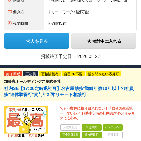
勤務地
＼転勤なし！腰を据えて働ける！／ 【本社】愛知県名古屋市中区上前津1丁目4番10号 加藤憲ビル (変更の範囲)上記を除く当社関連勤務地はありません
働き方
リモートワーク相談可能
残業時間
10時間以内
求人を見る
検討中に入れる
掲載終了予定日：
2026.08.27
終了間近
正社員
面接情報有
自己PR不要
話を聞きたい応募可
加藤憲ホールディングス株式会社
社内SE【17:30定時退社可】名古屋勤務*勤続年数10年以上の社員
多*連休取得可*賞与年2回*リモート相談可
＼もう案件に振り回されない！「自分の生活第
一」でいい／ 17時半定時の社内SEで心とキャリ
アに安心を。
未経験歓迎
学歴不問
ベテランOK
完全週休2日
賞与複数月
面接1回