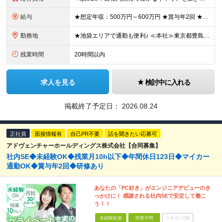
給与
★想定年収：500万円～600万円 ★賞与年2回 ★各種手当が充実！ ┗ライフステージ手当（一律30,000円） 年代によって変化する生活スタイルに合わせて住宅や家族のために自己啓発などに充てていただ
勤務地
★池袋エリアで通勤も便利♪ ≪本社≫東京都豊島区東池袋2-29-7 ※（変更の範囲）上記を除く当社関連勤務地
残業時間
20時間以内
求人を見る
検討中に入れる
掲載終了予定日：
2026.08.24
正社員
面接情報有
自己PR不要
話を聞きたい応募可
アドヴェンチャーホールディングス株式会社【合同募集】
社内SE◆未経験OK◆残業月10h以下◆年間休日123日◆マイカー
通勤OK◆賞与年2回◆研修あり
あなたの「PC好き」がエンジニアデビューのき
っかけに！ 感謝される社内SEで安定して働こ
う！！
未経験歓迎
学歴不問
ベテランOK