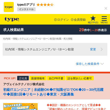
typeのアプリ
インストール
ログイン
会員登録
検討中(
0
)
MENU
29
求人検索結果
件中
1～29
件表示
社内SE・情報システムエンジニア × U・Iターン歓迎の転職・求人情報
社内SE・情報システムエンジニア／U・Iターン歓迎
変更
保存した検索条件
PICK UP!
正社員
面接情報有
自己PR不要
話を聞きたい応募可
アヴェイルテクノロジ株式会社
初級ITエンジニア｜未経験OK◆IT知識ゼロでOK◆20～30代活躍
中◆面接1回◆リモートあり◆東京・大阪募集
◆◆設計・構築のエンジニアとして育成◆◆
「研修が終わったから」と、現場デビューを急ぐ