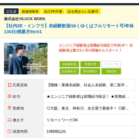
正社員
面接情報有
自己PR不要
話を聞きたい応募可
株式会社VILUCK WORK
【社内SE・インフラ】未経験歓迎/ゆくゆくはフルリモート可/年休
130日/残業月5h/it1
エンジニア経験者は前職給与保証で年収UP！ 未
経験者は最大3ヶ月の研修からスタート！
未経験歓迎
学歴不問
ベテランOK
完全週休2日
賞与複数月
面接1回
応募資格
【職種・業種未経験、社会人未経験、第二新卒、歓迎します】 ◆35歳以下の方 └長期キャリア形成のため、年齢制限をかけた募集となります。 ◆学歴不問 《こんな方に向いています！》 ■未経験からITの仕
給与
★エンジニア経験者は前職給与保証！ ★実務経験1年から年収500万円も可 ★賞与年2回支給 【エンジニアの給与不満を無くすことを大切にしてます！】 エンジニアの転職理由の多くは「給与不満」にあると考
勤務地
◎大阪、東京、神奈川、名古屋で募集中！ ◎駅チカ！ ◎勤務地は、希望を考慮のうえ決定いたします。 ◎転居を伴う転勤はありません。 【転勤なし／希望勤務地は考慮】 大阪、東京、神奈川、名古屋のいずれか
働き方
リモートワークOK
残業時間
10時間以内