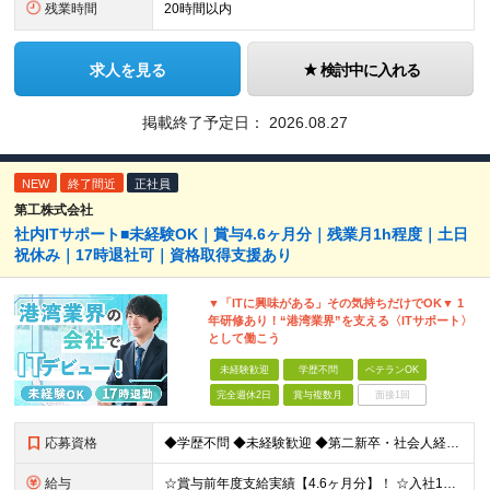
残業時間
20時間以内
求人を見る
検討中に入れる
掲載終了予定日：
2026.08.27
NEW
終了間近
正社員
第工株式会社
社内ITサポート■未経験OK｜賞与4.6ヶ月分｜残業月1h程度｜土日
祝休み｜17時退社可｜資格取得支援あり
▼「ITに興味がある」その気持ちだけでOK▼ 1
年研修あり！“港湾業界”を支える〈ITサポート〉
として働こう
未経験歓迎
学歴不問
ベテランOK
完全週休2日
賞与複数月
面接1回
応募資格
◆学歴不問 ◆未経験歓迎 ◆第二新卒・社会人経験の浅い方も歓迎 日本語でのビジネス文書作成・電話対応が 支障なく行える方であれば大丈夫です◎ ＼IT知識ゼロからスタートOK／ 応募に専門スキルや資
給与
☆賞与前年度支給実績【4.6ヶ月分】！ ☆入社1年目から【年収400万円】可！ 月給23万5,000円～30万5,000円＋諸手当＋賞与年2回 ※経験・スキルを考慮して決定します。 ※上記には一律