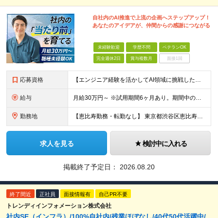
自社内のAI推進で上流の企画へステップアップ！
あなたのアイデアが、仲間からの感謝につながる
未経験歓迎
学歴不問
ベテランOK
完全週休2日
賞与複数月
面接1回
応募資格
【エンジニア経験を活かしてAI領域に挑戦したい方、大歓迎！】 ◆AI、IT、DX、プログラミング等を学んだ経験がある方 ◆学歴不問 ＼こんな方にぴったりです／ ◆自分のアイディアで業務を改善し、仲間
給与
月給30万円～ ※試用期間6ヶ月あり。期間中の給与・待遇の差異はありません ※月給には月45時間分の固定残業代（月7万8,000円～）を含みます ※超過分は別途支給します
勤務地
【恵比寿勤務・転勤なし】 東京都渋谷区恵比寿南1-1-9 岩徳ビル 9F (変更の範囲)上記を除く当社関連勤務地
求人を見る
検討中に入れる
掲載終了予定日：
2026.08.20
終了間近
正社員
面接情報有
自己PR不要
トレンディインフォメーション株式会社
社内SE（インフラ）/100%自社内/残業ほぼなし/40代50代活躍中/