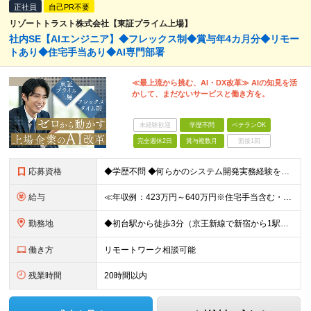
正社員
自己PR不要
リゾートトラスト株式会社【東証プライム上場】
社内SE【AIエンジニア】◆フレックス制◆賞与年4カ月分◆リモー
トあり◆住宅手当あり◆AI専門部署
≪最上流から挑む、AI・DX改革≫ AIの知見を活
かして、まだないサービスと働き方を。
未経験歓迎
学歴不問
ベテランOK
完全週休2日
賞与複数月
面接1回
応募資格
◆学歴不問 ◆何らかのシステム開発実務経験をお持ちの方 （目安2年以上／開発言語や担当工程は不問です） ※AI分野における開発業務の経験・知見をお持ちの方は歓迎いたします！ ＜このような方をお待ちし
給与
≪年収例：423万円～640万円※住宅手当含む・残業代除く≫ ◆賞与年4カ月分支給 ※昨年度実績 ◆住宅手当・退職金制度・持株会など各種制度や手当が充実！ 月給24万800円～37万8,050円＋賞
勤務地
◆初台駅から徒歩3分（京王新線で新宿から1駅！） ◆リモートワーク／フリーアドレス制度あり ◆出張転勤なし 【リゾートトラスト 東京本社】 東京都渋谷区代々木4-36-19 リゾートトラスト東京ビル
働き方
リモートワーク相談可能
残業時間
20時間以内