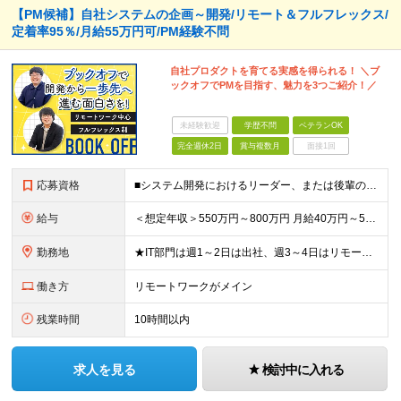
【PM候補】自社システムの企画～開発/リモート＆フルフレックス/
定着率95％/月給55万円可/PM経験不問
自社プロダクトを育てる実感を得られる！ ＼ブ
ックオフでPMを目指す、魅力を3つご紹介！／
未経験歓迎
学歴不問
ベテランOK
完全週休2日
賞与複数月
面接1回
応募資格
■システム開発におけるリーダー、または後輩の指導や進捗管理などの経験のある方 ■機能要件/非機能要件の知識（経験は問いません） ＼「マネジメント未経験だけど今後チャレンジしたい」という方もぜひご応募く
給与
＜想定年収＞550万円～800万円 月給40万円～55万円＋賞与＋交通費全額支給＋各種手当(子女教育手当等) ※経験・能力などを考慮し相談の上、当社規定により決定します。 ※上記金額には16～21時
勤務地
★IT部門は週1～2日は出社、週3～4日はリモートワーク ★勤務地はご本人のご希望を最優先します ■飯田橋オフィス／東京都新宿区揚場町2-26 SKビル ■本社／神奈川県相模原市南区古淵2-14-
働き方
リモートワークがメイン
残業時間
10時間以内
求人を見る
検討中に入れる