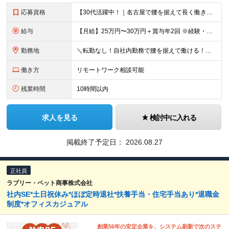
応募資格
【30代活躍中！｜名古屋で腰を据えて長く働きたい方大歓迎◎】 ●学歴不問 ●システム設計・開発、または運用・保守の実務経験（年数不問） ★求める人物像★ ・AccessやVBAなどを用いたシステム開
給与
【月給】25万円〜30万円＋賞与年2回 ※経験・年齢・能力などを考慮の上、当社規定により決定いたします。 ※残業代は実態労働時間に合わせ1分単位で支給します。 ※試用期間6ヶ月あり。期間中の給与・待遇
勤務地
＼転勤なし！自社内勤務で腰を据えて働ける！／ 【本社】愛知県名古屋市中区上前津1丁目4番10号 加藤憲ビル (変更の範囲)上記を除く当社関連勤務地はありません。
働き方
リモートワーク相談可能
残業時間
10時間以内
求人を見る
検討中に入れる
掲載終了予定日：
2026.08.27
正社員
ラブリー・ペット商事株式会社
社内SE*土日祝休み*ほぼ定時退社*扶養手当・住宅手当あり*退職金
制度*オフィスカジュアル
創業56年の安定企業を、システム刷新で次のステ