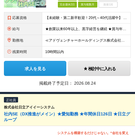
完全週休2日
賞与複数月
面接1回
応募資格
【未経験・第二新卒歓迎！20代～40代活躍中】 ◆学歴不問 ★こんな方にピッタリ★ ◇携帯ショップや家電製品の販売経験がある方 ◇パソコンが好きな方 ◇ネットワーク関係の学部出身
給与
★創業以来60年以上、黒字経営を継続 ★賞与年2回あり ◆月給 23万円～30万円＋賞与年2回（業績による） ※経験、能力を考慮の上、相談の上決定します ※固定残業代（月23時間～25時間・32,
勤務地
≪アドヴェンチャーホールディングス株式会社での雇用・勤務です≫ ≪車・バイク・自転車通勤OK≫ 本社/福岡県福岡市東区多の津2-8-1 AG-1ビル6F (変更の範囲)上記を除く当社関連勤務地
残業時間
10時間以内
求人を見る
検討中に入れる
掲載終了予定日：
2026.08.24
正社員
株式会社日立アイイーシステム
社内SE（DX推進がメイン）★愛知勤務 ★年間休日126日 ★日立グ
ループ
システムを構築するだけじゃない。“会社を変え