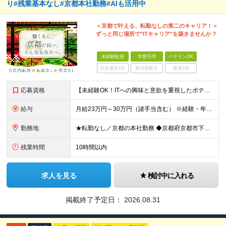
り#残業基本なし#京都本社勤務#AIも活用中
＜京都で叶える、転勤なしの第二のキャリア！＞
ずっと同じ場所で"ITキャリア"を築きませんか？
未経験歓迎
学歴不問
ベテランOK
完全週休2日
賞与複数月
面接1回
応募資格
【未経験OK！ITへの興味と意欲を重視したポテンシャル採用です！】 ●未経験・知識がなくてもITへの関心や興味があればOK！ ●学歴不問 ＼前職での経験や業界は一切不問！／ □「昔からパソコンを触る
給与
月給23万円～30万円（諸手当含む） ※経験・年齢・スキルなどを考慮の上、当社規定により優遇いたします。 ※残業は基本発生しませんが、発生した場合は時間外手当を全額別途支給します。 ※試用期間2ヶ月
勤務地
★転勤なし／京都の本社勤務 ◆京都府京都市下京区五条通寺町西入ル御影堂町16-21 京都建物ビル2F ┗「清水五条」駅徒歩2分 ＼配属部署は温かい職場です♪／ 平均年齢は28歳で、若手も多く在籍し
残業時間
10時間以内
求人を見る
検討中に入れる
掲載終了予定日：
2026.08.31