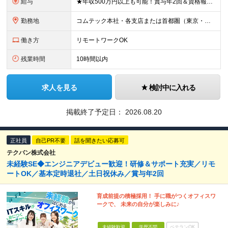
給与
★年収500万円以上も可能！賞与年2回＆資格報奨金あり 【経験1～3年の場合】年収410万円～464万円 月給29万6000円～月給33万5500円+賞与年2回（6・12月） ※みなし残業代（10時
勤務地
コムテック本社・各支店または首都圏（東京・神奈川・埼玉・千葉）のクライアント様のワークスペースにて勤務いただきます。 ＜各拠点について＞ ■東京本社／東京都港区芝浦1-2-1 シーバンスＮ館10F
働き方
リモートワークOK
残業時間
10時間以内
求人を見る
検討中に入れる
掲載終了予定日：
2026.08.20
正社員
自己PR不要
話を聞きたい応募可
テクバン株式会社
未経験SE◆エンジニアデビュー歓迎！研修＆サポート充実／リモ
ートOK／基本定時退社／土日祝休み／賞与年2回
育成前提の積極採用！ 手に職がつくオフィスワ
ークで、 未来の自分が楽しみに♪
未経験歓迎
学歴不問
ベテランOK