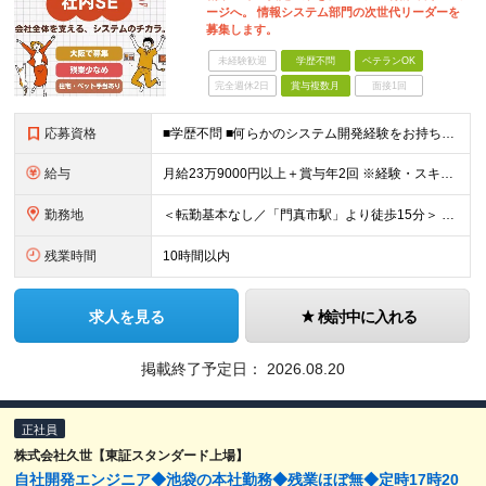
ージへ。 情報システム部門の次世代リーダーを
募集します。
未経験歓迎
学歴不問
ベテランOK
完全週休2日
賞与複数月
面接1回
応募資格
■学歴不問 ■何らかのシステム開発経験をお持ちの方 └年数・言語・環境不問 【活かせる経験】 ◎卸売業やメーカーにおける物流システムの企画・導入・運用経験 ◎BIツールの企画・導入・構築経験 ◎デー
給与
月給23万9000円以上＋賞与年2回 ※経験・スキルを最大限考慮のうえ、当社規定により優遇します。 ＼経験・スキルに応じたポジションでお迎えします／ 経験豊富な方には、前職給与やご希望も考慮した
勤務地
＜転勤基本なし／「門真市駅」より徒歩15分＞ ■大阪本社 大阪府門真市松生町6-20 ※場合により転勤の可能性がございます。
残業時間
10時間以内
求人を見る
検討中に入れる
掲載終了予定日：
2026.08.20
正社員
株式会社久世【東証スタンダード上場】
自社開発エンジニア◆池袋の本社勤務◆残業ほぼ無◆定時17時20