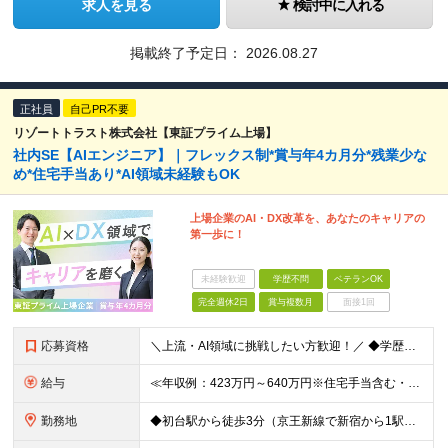
求人を見る
検討中に入れる
掲載終了予定日：
2026.08.27
正社員
自己PR不要
リゾートトラスト株式会社【東証プライム上場】
社内SE【AIエンジニア】｜フレックス制*賞与年4カ月分*残業少な
め*住宅手当あり*AI領域未経験もOK
上場企業のAI・DX改革を、あなたのキャリアの
第一歩に！
未経験歓迎
学歴不問
ベテランOK
完全週休2日
賞与複数月
面接1回
応募資格
＼上流・AI領域に挑戦したい方歓迎！／ ◆学歴不問 ◆何らかのシステム開発実務経験をお持ちの方 （目安2年以上／開発言語や担当工程は不問です） ※AI分野における開発業務の経験・知見をお持ちの方は歓
給与
≪年収例：423万円～640万円※住宅手当含む・残業代除く≫ ◆賞与年4カ月分支給 ※昨年度実績 ◆住宅手当・退職金制度・持株会など各種制度や手当が充実！ 月給24万800円～37万8,050円＋賞
勤務地
◆初台駅から徒歩3分（京王新線で新宿から1駅！） ◆リモートワーク／フリーアドレス制度あり ◆出張転勤なし 【リゾートトラスト 東京本社】 東京都渋谷区代々木4-36-19 リゾートトラスト東京ビル