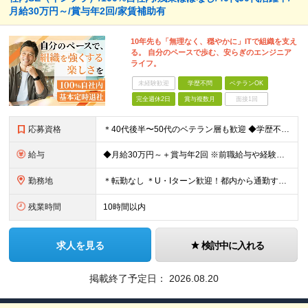
月給30万円～/賞与年2回/家賃補助有
10年先も「無理なく、穏やかに」ITで組織を支え
る。 自分のペースで歩む、安らぎのエンジニア
ライフ。
未経験歓迎
学歴不問
ベテランOK
完全週休2日
賞与複数月
面接1回
応募資格
＊40代後半〜50代のベテラン層も歓迎 ◆学歴不問 ◆下記いずれかの経験をお持ちの方 ・サーバーの運用・管理経験がある方（年数不問） ・何らかのIT関連の実務経験 （ヘルプデスク、キッティング、カス
給与
◆月給30万円～＋賞与年2回 ※前職給与や経験を最大限考慮し決定します。 ※残業手当100％支給 ※試用期間3ヶ月あり（給与・待遇に変更なし）
勤務地
＊転勤なし ＊U・Iターン歓迎！都内から通勤する社員も多数在籍しています ◆千葉県浦安市北栄4丁目9−1 ※(変更の範囲)上記を除く当社関連勤務地
残業時間
10時間以内
求人を見る
検討中に入れる
掲載終了予定日：
2026.08.20