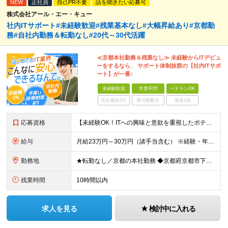
NEW
正社員
自己PR不要
話を聞きたい応募可
株式会社アール・エー・キュー
社内ITサポート#未経験歓迎#残業基本なし#大幅昇給あり#京都勤
務#自社内勤務＆転勤なし#20代～30代活躍
≪京都本社勤務＆残業なし≫ 未経験からITデビュ
ーをするなら、 サポート体制抜群の【社内ITサポ
ート】が一番♪
未経験歓迎
学歴不問
ベテランOK
完全週休2日
賞与複数月
面接1回
応募資格
【未経験OK！ITへの興味と意欲を重視したポテンシャル採用です！】 ●未経験・知識がなくてもITへの関心や興味があればOK！ ●学歴不問 ＼前職での経験や業界は一切不問！／ □「昔からパソコンを触る
給与
月給23万円～30万円（諸手当含む） ※経験・年齢・スキルなどを考慮の上、当社規定により優遇いたします。 ※残業は基本発生しませんが、発生した場合は時間外手当を全額別途支給します。 ※試用期間2ヶ月
勤務地
★転勤なし／京都の本社勤務 ◆京都府京都市下京区五条通寺町西入ル御影堂町16-21 京都建物ビル2F ┗「清水五条」駅徒歩2分 ＼配属部署は温かい職場です♪／ 平均年齢は28歳で、若手も多く在籍し
残業時間
10時間以内
求人を見る
検討中に入れる