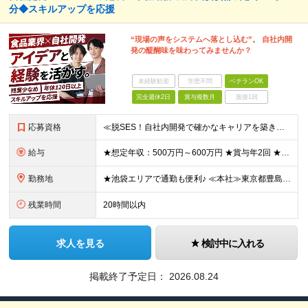
分◆スキルアップを応援
“現場の声をシステムへ落とし込む”。 自社内開
発の醍醐味を味わってみませんか？
未経験歓迎
学歴不問
ベテランOK
完全週休2日
賞与複数月
面接1回
応募資格
≪脱SES！自社内開発で確かなキャリアを築きませんか？≫ ◆何らかの開発経験をお持ちの方 ◆大卒以上またはIT系の専門学校卒以上 ≪こんな方にピッタリ≫ ◎安定した環境で無理なく・長く働きたい方 ◎
給与
★想定年収：500万円～600万円 ★賞与年2回 ★各種手当が充実！ ┗ライフステージ手当（一律30,000円） 年代によって変化する生活スタイルに合わせて住宅や家族のために自己啓発などに充てていただ
勤務地
★池袋エリアで通勤も便利♪ ≪本社≫東京都豊島区東池袋2-29-7 ※（変更の範囲）上記を除く当社関連勤務地
残業時間
20時間以内
求人を見る
検討中に入れる
掲載終了予定日：
2026.08.24