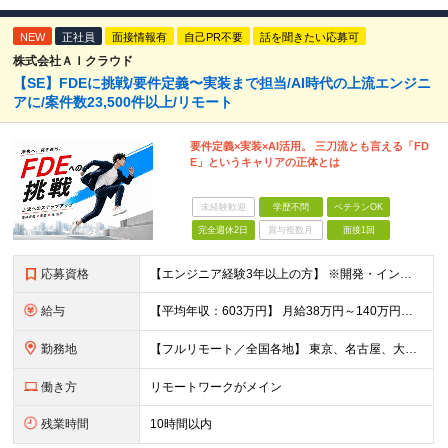
NEW
正社員
面接情報有
自己PR不要
話を聞きたい応募可
株式会社ＡＩクラウド
【SE】FDEに挑戦/要件定義〜実装まで担当/AI時代の上流エンジニ
アに/案件数23,500件以上/リモート
要件定義×実装×AI活用。 三刀流とも言える「FD
E」というキャリアの正体とは
未経験歓迎
学歴不問
ベテランOK
完全週休2日
賞与複数月
面接1回
応募資格
【エンジニア経験3年以上の方】 ※開発・インフラ・工程・言語一切不問 ※文理・学歴不問 【歓迎条件】 ◆Python実務経験がある方 ◆LLM・生成AIを使った開発経験がある方 ◆要件定義・顧客折衝
給与
【平均年収：603万円】 月給38万円～140万円＋諸手当（経験者） 【平均年収603万円】 ※案件の契約内容や昇給額などはすべて開示します。 ※経験や能力を考慮し決定します。 ※月給には固定残業
勤務地
【フルリモート／全国各地】 東京、名古屋、大阪、福岡を中心とした全国のプロジェクトにアサイン。 ※プロジェクトは完全選択制です。 ※フルリモート、ハイブリッド型、常駐案件から自由に選択可能です。 ※転
働き方
リモートワークがメイン
残業時間
10時間以内