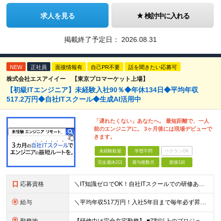
求人を見る
検討中に入れる
掲載終了予定日：
2026.08.31
NEW
正社員
面接情報有
自己PR不要
話を聞きたい応募可
株式会社エスアイイー 【東京プロマーケット上場】
【初級ITエンジニア】未経験入社90％◆年休134日◆平均年収
517.2万円◆自社ITスクール◆生成AI活用中
「遅れたくない」あなたへ。 最短距離で、一人
前のエンジニアに。 3ヶ月後には現場デビューで
きます。
未経験歓迎
学歴不問
ベテランOK
完全週休2日
賞与複数月
面接1回
応募資格
＼IT知識ゼロでOK！自社ITスクールでの研修あり／ ■完全未経験OK(文系出身70％) ■第二新卒歓迎 ■学歴不問 └社会人未経験の方も歓迎します！ 5名以上の採用を予定しているので、同期と入社も
給与
＼平均年収517万円！入社5年目まで毎年必ず昇給／ ■賞与年3回 ■年収800万円以上も可 ■入社3年以上の平均年収469.2万円 月給23万2000円以上＋賞与年3回＋各種手当 ☆入社5年目まで最