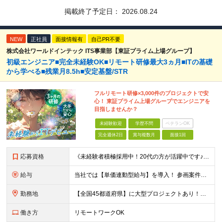
掲載終了予定日：
2026.08.24
NEW
正社員
面接情報有
自己PR不要
株式会社ワールドインテック ITS事業部【東証プライム上場グループ】
初級エンジニア■完全未経験OK■リモート研修最大3ヵ月■ITの基礎
から学べる■残業月8.5h■安定基盤/STR
フルリモート研修×3,000件のプロジェクトで安
心！ 東証プライム上場グループでエンジニアを
目指しませんか？
未経験歓迎
学歴不問
ベテランOK
完全週休2日
賞与複数月
面接1回
応募資格
《未経験者積極採用中！20代の方が活躍中です♪》 ◎約4割が実務未経験入社！ ■学歴・職歴は一切問いません！ ■第二新卒の方もお気軽にご相談ください♪ ■入社してから数年は、転勤の可能性があります
給与
当社では【単価連動型給与】を導入！ 参画案件の契約単価に連動して給与が決定。 還元率は単価の【70％～80％】と東証プライム上場グループとして高水準です！（社会保険料・教育コスト含む） ■関東：月給
勤務地
【全国45都道府県】に大型プロジェクトあり！※ 四国・沖縄を除く 主要勤務地： 北海道/宮城県/栃木県/埼玉県/千葉県/東京都/神奈川県/愛知県/大阪府/京都府/兵庫県/広島県/福岡県/熊本県 ※勤
働き方
リモートワークOK