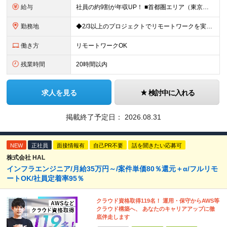
給与
社員の約9割が年収UP！ ■首都圏エリア（東京、神奈川、千葉、埼玉勤務） 月給25万円～26万円（固定残業代含む） ※固定残業代は、時間外労働の有無に関わらず17時間分を30,000円～31,200
勤務地
◆2/3以上のプロジェクトでリモートワークを実施中！ ≪自社拠点≫ ・東京本社／東京都千代田区丸の内二丁目6番1号 丸の内パークビルディング6階 ・関西支社／⼤阪府⼤阪市中央区安⼟町2-3-13 ⼤
働き方
リモートワークOK
残業時間
20時間以内
求人を見る
検討中に入れる
掲載終了予定日：
2026.08.31
NEW
正社員
面接情報有
自己PR不要
話を聞きたい応募可
株式会社 HAL
インフラエンジニア/月給35万円～/案件単価80％還元＋α/フルリモ
ートOK/社員定着率95％
クラウド資格取得119名！ 運用・保守からAWS等
クラウド構築へ、 あなたのキャリアアップに徹
底伴走します