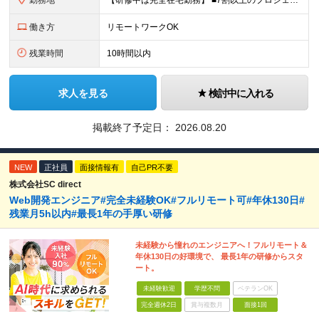
勤務地
【研修中は完全在宅勤務】 ■7割以上のプロジェクトでリモートワークを導入 ■フルリモートもあり ■一都三県のプロジェクト先 ■転居を伴う転勤なし ＜プロジェクト先＞ 東京・神奈川・千葉・埼玉でのプロ
働き方
リモートワークOK
残業時間
10時間以内
求人を見る
検討中に入れる
掲載終了予定日：
2026.08.20
NEW
正社員
面接情報有
自己PR不要
株式会社SC direct
Web開発エンジニア#完全未経験OK#フルリモート可#年休130日#
残業月5h以内#最長1年の手厚い研修
未経験から憧れのエンジニアへ！フルリモート＆
年休130日の好環境で、 最長1年の研修からスタ
ート。
未経験歓迎
学歴不問
ベテランOK
完全週休2日
賞与複数月
面接1回