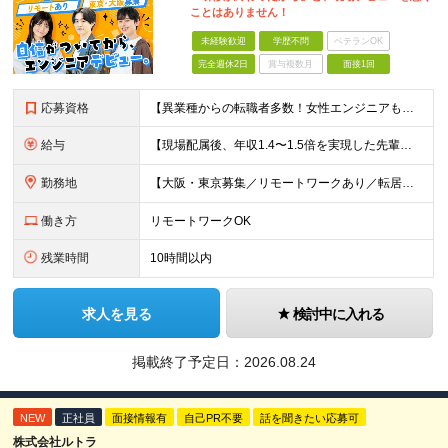
ことはありません！
未経験歓迎
学歴不問
ベテランOK
完全週休2日
賞与複数月
面接1回
応募資格
【異業種からの転職者多数！女性エンジニアも活躍中】 ◆学歴不問 ◆未経験OK ≪こんな方を歓迎しています≫ ◎未経験から成長できる環境で活躍したい方 ◎大学やスクールでIT系のスキルを学んだことのあ
給与
【現場配属後、年収1.4〜1.5倍を実現した先輩も！残業代全額支給】 ◆給与は経験やスキルに応じて決定します ◆年俸制250万円～350万円（1/12を月々支給） ≪年収UPの例≫ ◎飲食業からのキ
勤務地
【大阪・東京募集／リモートワークあり／転居を伴う転勤なし】 東京本社、大阪事務所、または東京23区内・関西（大阪・兵庫）の各クライアント先勤務 ◆入社後、約1年間はクライアント先ではなく 自社内（東
働き方
リモートワークOK
残業時間
10時間以内
求人を見る
検討中に入れる
掲載終了予定日：
2026.08.24
NEW
正社員
面接情報有
自己PR不要
話を聞きたい応募可
株式会社ルトラ