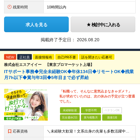
残業時間
10時間以内
求人を見る
検討中に入れる
掲載終了予定日：
2026.08.20
NEW
正社員
面接情報有
自己PR不要
話を聞きたい応募可
株式会社エスアイイー 【東京プロマーケット上場】
ITサポート事務◆完全未経験OK◆年休134日◆リモートOK◆残業
月7h以下◆賞与年3回◆5年目まで必ず昇給
「転職って、そんなに意気込まなきゃダメ？」
私が求めていたのは、次の休みの予定が立つ普通
でした。
未経験歓迎
学歴不問
ベテランOK
完全週休2日
賞与複数月
面接1回
応募資格
＼未経験大歓迎！文系出身の先輩も多数活躍中／ ◆PCスキルに自信のない方も歓迎 ◆完全未経験OK ◆社会人デビューもOK ◆学歴不問 ＊*こんなアナタにオススメです*＊ ◇事務職に興味があるが、給与