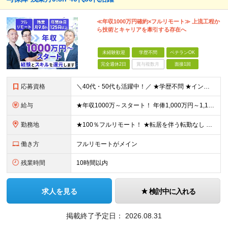
≪年収1000万円確約×フルリモート≫ 上流工程か
ら技術とキャリアを牽引する存在へ
未経験歓迎
学歴不問
ベテランOK
完全週休2日
賞与複数月
面接1回
応募資格
＼40代・50代も活躍中！／ ★学歴不問 ★インフラエンジニアの経験を5年以上お持ちの方 ≪こんな方にピッタリです！≫ ◎自身の市場価値を正当に評価してほしい ◎今より年収をアップさせたい ◎多彩な
給与
★年収1000万～スタート！ 年俸1,000万円～1,162万8,000円（12分割） ※経験・スキルを考慮の上決定します ※上記金額には固定残業代（月30h分・158,400円～184,000円
勤務地
★100％フルリモート！ ★転居を伴う転勤なし 本社またはプロジェクト先にて勤務いただきます！ ※プロジェクト先は一都三県及び23区内がメイン 【本社】 東京都新宿区神楽坂1-2 研究社英語センタ
働き方
フルリモートがメイン
残業時間
10時間以内
求人を見る
検討中に入れる
掲載終了予定日：
2026.08.31