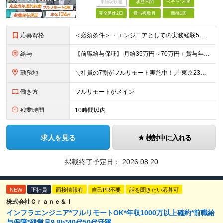
未経験歓迎
学歴不問
ベテランOK
完全週休2日
賞与複数月
面接1回
応募資格
＜必須条件＞ ・エンジニアとしての実務経験5年以上 ＜尚可条件＞ ・PM、PL経験 ・後輩指導やチームリーダーなど、何らかのリード経験 ※リーダー未経験の方のご応募も大歓迎です！ポテンシャル採用を
給与
【前職給与保証】 月給35万円～70万円＋賞与年2回＋各種手当 ※前職の給与・スキル・経験を考慮の上、決定いたします。 ※月給には固定残業代（月30時間分／5万円～10万円）を含みます。超過分は別途
勤務地
＼社員の7割がフルリモート実施中！／ 東京23区内など1都3県を中心としたプロジェクト先での勤務となります。 ※勤務地は希望を考慮します ≪本社≫ 東京都渋谷区恵比寿南1丁目3番7号 隅越ビル5階
働き方
フルリモートがメイン
残業時間
10時間以内
求人を見る
検討中に入れる
掲載終了予定日：
2026.08.20
NEW
正社員
面接情報有
自己PR不要
話を聞きたい応募可
株式会社Ｃｒａｎｅ＆Ｉ
インフラエンジニア*フルリモートOK*年収1000万以上確約*前職給
与保障*残業月9.8h*40代50代活躍