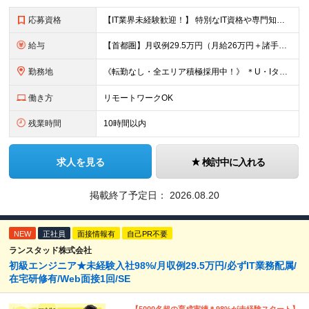
応募資格
【IT業界未経験歓迎！】 特別なIT資格や専門知識は必要ありません。 ・学歴不問（文系・理系不問） ・第二新卒、既卒の方も歓迎 ・20代を中心に幅広い年代が活躍中 ・基本的なPC操作ができる方 ・タ
給与
【首都圏】月収例29.5万円（月給26万円＋諸手当） 【東海・関西】月収例28.5万円（月給25万円＋諸手当） 【九州】月収例26万円（月給23万円＋諸手当） ※経験・スキル・前職給与を踏まえ、総合
勤務地
《転勤なし・全エリア積極採用中！》 ＊U・Iターンも歓迎 ＊研修はオンライン実施 ★勤務エリアは下記よりお選びいただけます★ 【首都圏】東京・神奈川・千葉・埼玉 【東海】愛知 【関西】大阪、京都、兵庫
働き方
リモートワークOK
残業時間
10時間以内
求人を見る
検討中に入れる
掲載終了予定日：
2026.08.20
NEW
正社員
面接情報有
自己PR不要
ランスタッド株式会社
初級エンジニア★未経験入社98%/月収例29.5万円/必ずIT業務配属/
在宅研修有/Web面接1回/SE