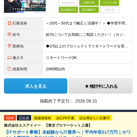
未経験歓迎
学歴不問
ベテランOK
完全週休2日
賞与複数月
面接1回
応募資格
＜20代～50代まで幅広く活躍中！＞ ◆学歴不問 ◆何らかのインフラ関連の実務経験 ★経験年数不問/運用監視レベルも歓迎 ＜こんな方は大歓迎！＞ ◎今の収入に不満がある ◎もっと上流の案件で活躍した
給与
給与についてお気軽にご相談ください！（カジュアル面談可能） 月給35万円～＋各種手当＋賞与2回 ※固定残業代は、時間外労働の有無に関わらず40時間分を87,500円～支給 ※超過分は別途支給 ※試用
勤務地
◆2/3以上のプロジェクトでリモートワークを実施中！ ≪自社拠点≫ ・東京本社／東京都千代田区丸の内二丁目6番1号 丸の内パークビルディング6階 ・関西支社／⼤阪府⼤阪市中央区安⼟町2-3-13 ⼤
働き方
リモートワークOK
残業時間
20時間以内
求人を見る
検討中に入れる
掲載終了予定日：
2026.08.31
NEW
正社員
面接情報有
自己PR不要
話を聞きたい応募可
株式会社エスアイイー 【東京プロマーケット上場】
【ITサポート事務】未経験からIT業界へ｜平均年収517万円｜ホワ