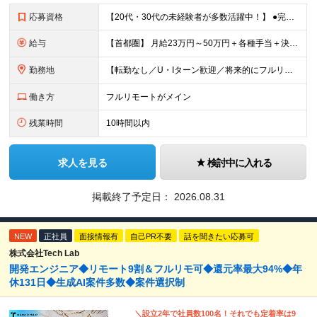
応募資格
【20代・30代の未経験者が多数活躍中！】 ●完全未経験、第二新卒、既卒、フリーターの方大歓迎！ ●学歴・職歴・転職回数・ブランク一切不問 ※34歳までの方（若年層の長期キャリア形成を図るため） ★
給与
【首都圏】 月給23万円～50万円＋各種手当＋決算賞与 【大阪】 月給22万円～50万円＋各種手当＋決算賞与 【愛知】 月給21.5万円～50万円＋各種手当＋決算賞与 【福岡・宮城】 月給20万
勤務地
【転勤なし／U・Iターン歓迎／将来的にフルリモートOK】 本社（新宿区）、大阪支店、名古屋支店または東京都・神奈川県・千葉県・埼玉県・愛知県・大阪府・福岡県をはじめ、全国のプロジェクト先 ※ご希望を
働き方
フルリモートがメイン
残業時間
10時間以内
求人を見る
検討中に入れる
掲載終了予定日：
2026.08.31
NEW
正社員
面接情報有
自己PR不要
話を聞きたい応募可
株式会社Tech Lab
開発エンジニア◆リモート9割＆フルリモ可◆還元率最大94%◆年
休131日◆生成AI案件多数◆案件選択制
＼設立2年で社員数100名！それでも定着率は9