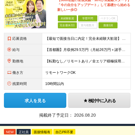
【5000名超の育成実績＊98%が未経験スタート】
「今の自分をアップデート」して基礎から始める
新しい一歩◎
未経験歓迎
学歴不問
ベテランOK
完全週休2日
賞与複数月
面接1回
応募資格
【最短で面接当日に内定！完全未経験大歓迎】 ・業種／職種未経験歓迎 ・社会人デビュー、第二新卒、既卒者大歓迎 ・学歴不問（文系、理系不問） ・20代～30代、男女問わず活躍中 ・服装、髪色自由 ・明確
給与
【首都圏】月収例29.5万円（月給26万円＋諸手当） 【東海・関西】月収例28.5万円（月給25万円＋諸手当） 【九州】月収例26万円（月給23万円＋諸手当） ※経験・スキル・前職給与を踏まえ、総合
勤務地
【転勤なし／リモートあり／全エリア積極採用】 ・大手企業のプロジェクト中心 ・勤務エリアや配属先は希望を考慮 ・研修はリモートメインで実施 ・UIターン歓迎 ＜主なエリア＞ ■首都圏…東京・神奈川・
働き方
リモートワークOK
残業時間
10時間以内
求人を見る
検討中に入れる
掲載終了予定日：
2026.08.20
NEW
正社員
面接情報有
自己PR不要