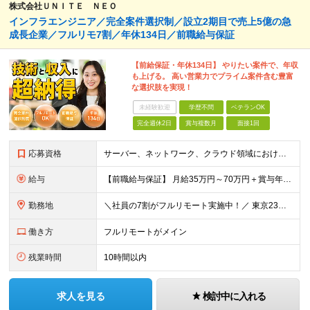
株式会社ＵＮＩＴＥ ＮＥＯ
インフラエンジニア／完全案件選択制／設立2期目で売上5億の急
成長企業／フルリモ7割／年休134日／前職給与保証
【前給保証・年休134日】 やりたい案件で、年収
も上げる。 高い営業力でプライム案件含む豊富
な選択肢を実現！
未経験歓迎
学歴不問
ベテランOK
完全週休2日
賞与複数月
面接1回
応募資格
サーバー、ネットワーク、クラウド領域におけるインフラエンジニアとしての何らかの実務経験（年数不問） ※設計、構築、運用保守、監視等 少しでも実務経験があれば、まずは気軽にエントリーしてみてください！
給与
【前職給与保証】 月給35万円～70万円＋賞与年2回＋各種手当 ※前職の給与・スキル・経験を考慮の上、決定いたします。 ※月給には固定残業代（月30時間分／5万円～10万円）を含みます。超過分は別途
勤務地
＼社員の7割がフルリモート実施中！／ 東京23区内など1都3県を中心としたプロジェクト先での勤務となります。 ※勤務地は希望を考慮します ≪本社≫ 東京都渋谷区恵比寿南1丁目3番7号 隅越ビル5階
働き方
フルリモートがメイン
残業時間
10時間以内
求人を見る
検討中に入れる