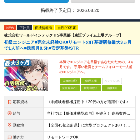
掲載終了予定日：
2026.08.20
NEW
正社員
面接情報有
自己PR不要
株式会社ワールドインテック ITS事業部【東証プライム上場グループ】
初級エンジニア■完全未経験OK■リモートのIT基礎研修最大3ヵ月
で1人前へ■残業月8.5h■安定基盤/STR
本気でエンジニアを目指すあなたのための、3ヵ
月です。 手厚い教育とチームフォローで一人前
のエンジニアへ。
未経験歓迎
学歴不問
ベテランOK
完全週休2日
賞与複数月
面接1回
応募資格
《未経験者積極採用中！20代の方が活躍中です♪》 ◎約4割が実務未経験入社！ ■学歴・職歴は一切問いません！ ■第二新卒の方もお気軽にご相談ください♪ ■入社してから数年は、転勤の可能性があります
給与
当社では【単価連動型給与】を導入！ 参画案件の契約単価に連動して給与が決定。 還元率は単価の【70％～80％】と東証プライム上場グループとして高水準です！（社会保険料・教育コスト含む） ■関東：月給
勤務地
【全国45都道府県】に大型プロジェクトあり！※ 四国・沖縄を除く 主要勤務地： 北海道/宮城県/栃木県/埼玉県/千葉県/東京都/神奈川県/愛知県/大阪府/京都府/兵庫県/広島県/福岡県/熊本県 ※勤
働き方
リモートワークOK