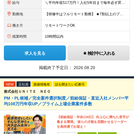
給与
＼平均年収517万円！入社5年目まで毎年必ず昇給／ ■賞与年3回 ■年収800万円以上も可 ■入社3年以上の平均年収469.2万円 月給23万2000円以上＋賞与年3回＋各種手当 ☆入社5年目まで最
勤務地
【研修中はフルリモート勤務】 ★7割以上のプロジェクトでリモートワークを導入 ★一都三県のプロジェクト先 ★転居を伴う転勤なし ＜プロジェクト先＞ 東京・神奈川・千葉・埼玉でのプロジェクト先にて勤務
働き方
リモートワークOK
残業時間
10時間以内
求人を見る
検討中に入れる
掲載終了予定日：
2026.08.20
NEW
正社員
面接情報有
話を聞きたい応募可
株式会社ＵＮＩＴＥ ＮＥＯ
PM・PL候補／完全案件選択制度／前給保証・直近入社メンバー平
均108万円年収UP／プライム上場企業案件多数
【前給保証・年休134日】 向上心に満ちた若手が
集まる環境。 彼らの才能を花開かせるリーダー
を高待遇でお迎え！