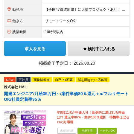
勤務地
【全国47都道府県】に大型プロジェクトあり！ 主要勤務地： 北海道/宮城県/栃木県/埼玉県/千葉県/東京都/神奈川県/愛知県/大阪府/京都府/兵庫県/広島県/福岡県/熊本県 ※勤務エリアは、あなたの
働き方
リモートワークOK
残業時間
10時間以内
求人を見る
検討中に入れる
掲載終了予定日：
2026.08.20
NEW
正社員
面接情報有
自己PR不要
話を聞きたい応募可
株式会社 HAL
開発エンジニア/月給35万円～/案件単価80％還元＋α/フルリモート
OK/社員定着率95％
年間511名が中途入社！圧倒的に選ばれる理由
は!? 還元率80％・案件100％選択・待機率ほぼゼ
ロの好環境
未経験歓迎
学歴不問
ベテランOK