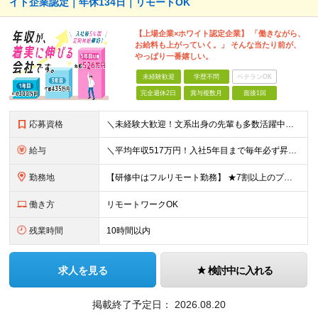
イト企業認定｜年休134日｜リモートOK
【上場企業×ホワイト認定企業】 「働きながら、
お給料も上がっていく。」 そんな当たり前が、
やっぱり一番嬉しい。
未経験歓迎
学歴不問
ベテランOK
完全週休2日
賞与複数月
面接1回
応募資格
＼未経験大歓迎！文系出身の先輩も多数活躍中／ ◆PCスキルに自信のない方も歓迎 ◆完全未経験OK ◆社会人デビューもOK ◆学歴不問 「働きながら少しずつ専門スキルを身につけたい」という意欲重視の採
給与
＼平均年収517万円！入社5年目まで毎年必ず昇給／ ■賞与年3回 ■年収800万円以上も可 ■入社3年以上の平均年収469.2万円 月給23万2000円以上＋賞与年3回＋各種手当 ☆入社5年目まで最
勤務地
【研修中はフルリモート勤務】 ★7割以上のプロジェクトでリモートワークを導入 ★一都三県のプロジェクト先 ★転居を伴う転勤なし ＜プロジェクト先＞ 東京・神奈川・千葉・埼玉でのプロジェクト先にて勤務
働き方
リモートワークOK
残業時間
10時間以内
求人を見る
検討中に入れる
掲載終了予定日：
2026.08.20