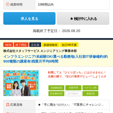
残業時間
10時間以内
求人を見る
検討中に入れる
掲載終了予定日：
2026.08.20
NEW
終了間近
正社員
面接情報有
自己PR不要
株式会社スタッフサービス エンジニアリング事業本部
インフラエンジニア/未経験OK/選べる勤務地/入社前IT研修確約/約
900種類の講座有/残業月平均8時間
転職しても「ひとりぼっち」にはさせません！
先輩の隣で、“安心IT業界デビュー”しよう☆彡
未経験歓迎
学歴不問
ベテランOK
完全週休2日
賞与複数月
面接1回
応募資格
★「手に職をつけたい」「IT業界にチャレンジしたい」方歓迎！ ■学歴不問 ■IT知識・理系文系不問！未経験・第二新卒OK ★ITサポート・IT事務やエンジニアの経験をお持ちの方は優遇します！ 地方在