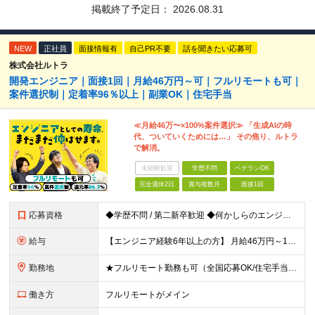
掲載終了予定日：
2026.08.31
NEW
正社員
面接情報有
自己PR不要
話を聞きたい応募可
株式会社ルトラ
開発エンジニア｜面接1回｜月給46万円～可｜フルリモートも可｜
案件選択制｜定着率96％以上｜副業OK｜住宅手当
≪月給46万〜×100%案件選択≫ 「生成AIの時
代、ついていくためには…」 その焦り、ルトラ
で解消。
未経験歓迎
学歴不問
ベテランOK
完全週休2日
賞与複数月
面接1回
応募資格
◆学歴不問 / 第二新卒歓迎 ◆何かしらのエンジニア経験をお持ちの方 （言語・期間・フェーズ不問） 経験浅めの方も遠慮なくご応募ください！ ■入社前Q＆A ────── ◎実力に見合った報酬が手に
給与
【エンジニア経験6年以上の方】 月給46万円～100万円（固定残業代含む） ※上記月給には月30時間分の固定残業代（月8万7,400円～月19万円）を含む。超過分は全額支給。 【エンジニア経験4年以
勤務地
★フルリモート勤務も可（全国応募OK/住宅手当を支給します） ※案件によって常駐が必要になる場合があります。 ※希望がない限り、転勤はありません ※U・Iターン歓迎 ★ルトラの社員は全国各地で活躍中
働き方
フルリモートがメイン