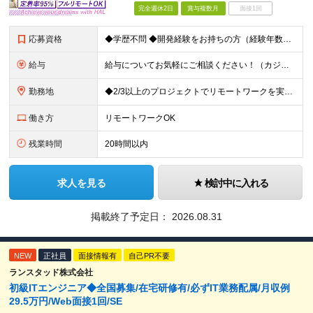
完全週休2日
賞与複数月
面接1回
応募資格
◆学歴不問 ◆開発経験をお持ちの方（経験年数不問） ＜こんな方は大歓迎！＞ ◎今の収入をもっと増やしたい ◎もっと上流の案件で活躍したい ◎将来のキャリアにつながる案件に携わりたい ◎自分のやりたい
給与
給与についてお気軽にご相談ください！（カジュアル面談可能） 月給35万円～＋各種手当＋賞与2回 ※固定残業代は、時間外労働の有無に関わらず40時間分を87,500円～支給 ※超過分は別途支給 ※試用
勤務地
◆2/3以上のプロジェクトでリモートワークを実施中！ ≪自社拠点≫ ・東京本社／東京都千代田区丸の内二丁目6番1号 丸の内パークビルディング6階 ・関西支社／⼤阪府⼤阪市中央区安⼟町2-3-13 ⼤
働き方
リモートワークOK
残業時間
20時間以内
求人を見る
検討中に入れる
掲載終了予定日：
2026.08.31
NEW
正社員
面接情報有
自己PR不要
ランスタッド株式会社
初級ITエンジニア◆全国募集/在宅研修有/必ずIT業務配属/月収例
29.5万円/Web面接1回/SE