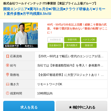
株式会社ワールドインテック ITS事業部【東証プライム上場グループ】
開発エンジニア■賞与3ヵ月分■7割上流■クラウド研修あり■リモー
ト案件多数■月平均残業8.5h/SI
40代・50代が100名以上活躍！経験こそ最強の武
器。 年齢で選択肢を狭めない"最後の転職"がここ
に！
未経験歓迎
学歴不問
ベテランOK
完全週休2日
賞与複数月
面接1回
応募資格
【20代～60代まで幅広い世代のエンジニアが活躍してます】 ■学歴不問 ■転職回数不問 ■開発経験（年数不問）をお持ちの方
給与
当社では【単価連動型給与】を導入！ 参画案件の契約単価に連動して給与が決定。 還元率は単価の【70％～80％】と東証プライム上場グループとして高水準です！（社会保険料・教育コスト含む） ■関東：月給
勤務地
【全国47都道府県】に大型プロジェクトあり！ 主要勤務地： 北海道/宮城県/栃木県/埼玉県/千葉県/東京都/神奈川県/愛知県/大阪府/京都府/兵庫県/広島県/福岡県/熊本県 ※勤務エリアは、あなたの
働き方
リモートワークOK
残業時間
10時間以内
求人を見る
検討中に入れる