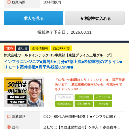
残業時間
10時間以内
求人を見る
検討中に入れる
掲載終了予定日：
2026.08.31
NEW
正社員
面接情報有
自己PR不要
株式会社ワールドインテック ITS事業部【東証プライム上場グループ】
インフラエンジニア■賞与3ヵ月分■7割上流■希望重視のアサイン■
リモート案件多数■月平均残業8.5h/INF
「50代での転職はムリ！？」いえいえ、採用実績
あります！ 意欲重視の採用だから、何歳からで
もチャレンジOK！
未経験歓迎
学歴不問
ベテランOK
完全週休2日
賞与複数月
面接1回
応募資格
◎20～60代の転職事例多数！ ■インフラに関する何らかのご経験 ■学歴不問/転職回数は一切不問！
給与
当社では【単価連動型給与】を導入！ 参画案件の契約単価に連動して給与が決定。 還元率は単価の【70％～80％】と東証プライム上場グループとして高水準です！（社会保険料・教育コスト含む） ■関東：月給