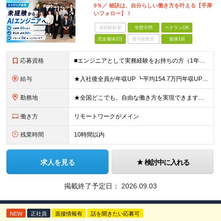
9％／ 秘訣は、自分らしい働き方を叶える【手厚
いフォロー】！
未経験歓迎
学歴不問
ベテランOK
完全週休2日
賞与複数月
面接1回
応募資格
■エンジニアとして実務経験をお持ちの方（1年以上） ■学歴不問 ■既卒・第二新卒OK ☆Tech Labの事業内容、ビジョンに共感できる⽅はぜひご応募ください！ ☆意欲重視の採用です！ 「経歴に自信
給与
★入社後全員が年収UP ┗平均154.7万円年収UP！ ┗最大380万円UPの実績も 月給35万円～100万円＋決算賞与＋各種手当 【 給与イメージ 】 ■経験1年以上…月給35万円～＋決算賞与
勤務地
★全国どこでも、自由な働き方を実現できます！ 全国のプロジェクト先やフルリモート環境での勤務も可能です。 ＼自由度の高い働き方、叶えます／ ・フルリモートで働きたい ・ハイブリットに働きたい ・家庭
働き方
リモートワークがメイン
残業時間
10時間以内
求人を見る
検討中に入れる
掲載終了予定日：
2026.09.03
NEW
正社員
面接情報有
話を聞きたい応募可