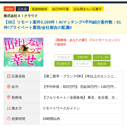
NEW
正社員
面接情報有
自己PR不要
話を聞きたい応募可
株式会社ＡＩクラウド
【SE】リモート案件3,169件！AIマッチング×平均紹介案件数：61
件/プライベート重視/会社都合の配属0
【勤務地：あなたの家】 フルリモートエンジニ
ア採用中
未経験歓迎
学歴不問
ベテランOK
完全週休2日
賞与複数月
面接1回
応募資格
【第二新卒・ブランクOK】1年以上のエンジニア経験がある方(開発・インフラ・工程・言語一切不問） 文理・学歴不問 【歓迎条件】 ◆AI・クラウド案件に参画したい方 ◆下流工程から上流工程へステップア
給与
【平均年収：603万円】 月給38万円～140万円＋諸手当（経験者） 【平均年収603万円】 ※案件の契約内容や昇給額などはすべて開示します。 ※経験や能力を考慮し決定します。 ※月給には固定残業
勤務地
【フルリモート／全国各地】 東京、名古屋、大阪、福岡を中心とした全国のプロジェクトにアサイン。 ※プロジェクトは完全選択制です。 ※フルリモート、ハイブリッド型、常駐案件から自由に選択可能です。 ※転
働き方
リモートワークがメイン
残業時間
10時間以内