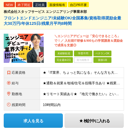
NEW
終了間近
正社員
面接情報有
自己PR不要
株式会社スタッフサービス エンジニアリング事業本部
フロントエンドエンジニア/未経験OK/全国募集/資格取得奨励金最
大30万円/年休125日/残業月平均8時間
＼エンジニアデビューは「安心できるところ」
で！／ 入社前IT研修＆900もの学習講座＆奨励金
で成長を支援◎
未経験歓迎
学歴不問
ベテランOK
完全週休2日
賞与複数月
面接1回
応募資格
★「IT業界、ちょっと気になる」そんな方も大歓迎！ ■学歴不問 ■未経験・第二新卒歓迎 ■知識・経験はこれから身につけていければOK！ □■ステップアップ■□ 社内システム開発やインフラ構築などジャ
給与
★通勤＆就業＆地域/住宅＆役職手当あり ★残業代は全額支給 ★選べる給与制度あり！ ■東京・神奈川・千葉・埼玉勤務の場合 月給24.5万円～55万円＋諸手当 （残業代は全額支給） (20,000円の
勤務地
★リモート実績あり★ 『地元で働きたい』という希望に、業界トップクラス約7,000件の取引事業所数、90,000件以上のプロジェクトから検討をいたします。 全国の取引先での就業となります（沖縄を除
残業時間
10時間以内
求人を見る
検討中に入れる