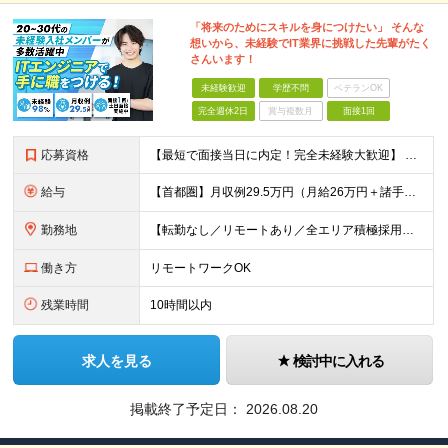
「将来のためにスキルを身につけたい」 そんな
想いから、未経験でIT業界に挑戦した先輩がたく
さんいます！
未経験歓迎
学歴不問
ベテランOK
完全週休2日
賞与複数月
面接1回
応募資格
【最短で面接当日に内定！完全未経験大歓迎】 ・業種／職種未経験歓迎 ・社会人デビュー、第二新卒、既卒者大歓迎 ・学歴不問（文系、理系不問） ・20代～30代、男女問わず活躍中 ・服装、髪色自由 ・明確
給与
【首都圏】月収例29.5万円（月給26万円＋諸手当） 【東海・関西】月収例28.5万円（月給25万円＋諸手当） 【九州】月収例26万円（月給23万円＋諸手当） ※経験・スキル・前職給与を踏まえ、総合
勤務地
【転勤なし／リモートあり／全エリア積極採用中】 ・大手企業のプロジェクトが中心 ・勤務エリアは希望を考慮し決定 ・研修はリモートメインで実施します ・U&Iターンの方も大歓迎◎ ＜主なエリア＞ ■首
働き方
リモートワークOK
残業時間
10時間以内
求人を見る
検討中に入れる
掲載終了予定日：
2026.08.20