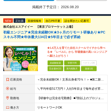
掲載終了予定日：
2026.08.20
NEW
正社員
面接情報有
自己PR不要
話を聞きたい応募可
株式会社エスアイイー 【東京プロマーケット上場】
初級エンジニア★完全未経験OK★3ヶ月のリモート研修あり★PC
スキル不問★年休最大134日★5年目まで必ず昇給
★1.6万人を育てた自社スクールでイチから学べ
る★ 「レベル1」から 市場価値の高いエンジニア
へ駆け上がろう！
未経験歓迎
学歴不問
ベテランOK
完全週休2日
賞与複数月
面接1回
応募資格
＜完全未経験OK！文系出身者70％！＞ ■第二新卒歓迎 ■学歴・経歴不問・社会人未経験もOK ■20代を中心に活躍中◎ ★☆先輩たちの前職☆★ 元アパレルスタッフや塾講師、介護士、事務、営業など社員
給与
＼平均年収517万円！入社5年目まで毎年必ず昇給／ ■賞与年3回 ■年収800万円以上も可 ■入社3年以上の平均年収469.2万円 月給23万2000円以上＋賞与年3回＋各種手当 ☆入社5年目まで最
勤務地
【研修中は完全在宅勤務】 ■7割以上のプロジェクトでリモートワークを導入 ■一都三県のプロジェクト先 ■転居を伴う転勤なし ＜プロジェクト先＞ 東京・神奈川・千葉・埼玉でのプロジェクト先にて勤務いた
働き方
リモートワークOK