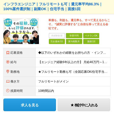
インフラエンジニア｜フルリモートも可｜還元率平均86.3%｜
100%案件選択制｜副業OK｜住宅手当｜面接1回
単価も、利益も、還元率も、すべて見えるからこ
そ、 “誠実に評価する”と自信を持って言える会
社です。
未経験歓迎
学歴不問
ベテランOK
完全週休2日
賞与複数月
面接1回
応募資格
◆以下のいずれかの経験をお持ちの方 ・インフラ設計・構築の実務経験（オンプレ/クラウドどちらもOK） ・クラウド環境下での運用保守に関する実務経験 ◆学歴不問 ＜こんな方は特に歓迎します＞ ◎これま
給与
【エンジニア経験6年以上の方】 月給46万円～100万円（固定残業代含む） ※上記月給には月30時間分の固定残業代（月8万7,400円～月19万円）を含む。超過分は全額支給。 【エンジニア経験4年以
勤務地
★フルリモート勤務も可（全国応募OK/住宅手当を支給します） ※案件によって常駐が必要になる場合があります。 ※希望がない限り、転勤はありません ※U・Iターン歓迎 ★ルトラの社員は全国各地で活躍中
働き方
フルリモートがメイン
残業時間
10時間以内
求人を見る
検討中に入れる