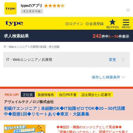
typeのアプリ
インストール
ログイン
会員登録
検討中(
0
)
MENU
242
求人検索結果
件中
1～50
件表示
IT・Webエンジニア × 兵庫県の転職・求人情報
IT・Webエンジニア／兵庫県
変更
保存した検索条件
PICK UP!
正社員
面接情報有
自己PR不要
話を聞きたい応募可
アヴェイルテクノロジ株式会社
初級ITエンジニア｜未経験OK◆IT知識ゼロでOK◆20～30代活躍
中◆面接1回◆リモートあり◆東京・大阪募集
◆◆設計・構築のエンジニアとして育成◆◆
「研修が終わったから」と、現場デビューを急ぐ