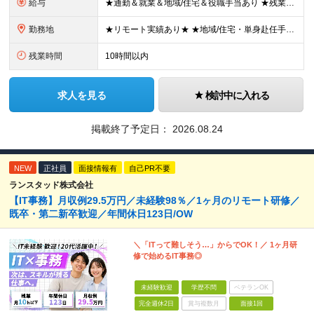
給与
★通勤＆就業＆地域/住宅＆役職手当あり ★残業代は全額支給 ★選べる給与制度あり！ ■東京・神奈川・千葉・埼玉勤務の場合 月給24.5万円～55万円＋諸手当 （残業代は全額支給） (20,000円の
勤務地
★リモート実績あり★ ★地域/住宅・単身赴任手当などサポートも万全 ★転任費用や寮・社宅制度も完備しています ★勤務地については希望を考慮の上、決定します ★面接地エリアでの就業率92％以上！ 『地
残業時間
10時間以内
求人を見る
検討中に入れる
掲載終了予定日：
2026.08.24
NEW
正社員
面接情報有
自己PR不要
ランスタッド株式会社
【IT事務】月収例29.5万円／未経験98％／1ヶ月のリモート研修／
既卒・第二新卒歓迎／年間休日123日/OW
＼「ITって難しそう…」からでOK！／ 1ヶ月研
修で始めるIT事務◎
未経験歓迎
学歴不問
ベテランOK
完全週休2日
賞与複数月
面接1回