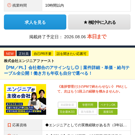
残業時間
10時間以内
求人を見る
検討中に入れる
本日まで
掲載終了予定日：
2026.08.06
NEW
正社員
自己PR不要
話を聞きたい応募可
株式会社エンジニアファースト
【PM／PL】会社都合のアサインなし◎｜案件詳細・単価・給与テ
ーブル全公開！働き方も年収も自分で選べる！
《進捗管理だけのPMで終わらせない》 PMとし
て、次はもう1段上の経験を積みませんか。
未経験歓迎
学歴不問
ベテランOK
完全週休2日
賞与複数月
面接1回
応募資格
◆エンジニアとしての実務経験がある方（3年以上） └システムやアプリの設計・開発、インフラ設計・構築の経験のある方を想定 ◆マネジメント経験は不問 ◆学歴不問／ブランクOK 【こんな方も歓迎です！】