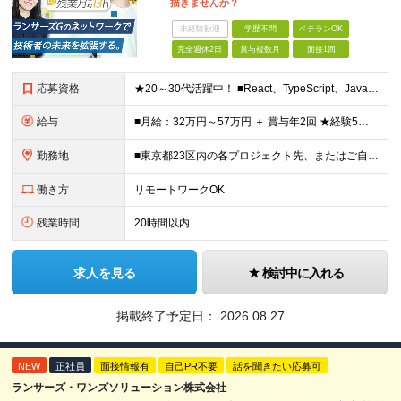
描きませんか？
未経験歓迎
学歴不問
ベテランOK
完全週休2日
賞与複数月
面接1回
応募資格
★20～30代活躍中！ ■React、TypeScript、JavaScriptのいずれかを用いた開発経験をお持ちの方（2年以上） ■Git/GitHub等を用いたチーム開発経験 ■学歴不問 ★何ら
給与
■月給：32万円～57万円 ＋ 賞与年2回 ★経験5年以上・リーダーレベルの方であれば、 月給50万円以上でのスタートも想定しています！ ※予定年収：450万円～800万円 ※経験・スキルを最大
勤務地
■東京都23区内の各プロジェクト先、またはご自宅でのハイブリッド勤務 【本社】 東京都港区西新橋1-18-6 クロスオフィス内幸町 13階 基本的に顧客常駐先での勤務となります。 ■一部完全在宅
働き方
リモートワークOK
残業時間
20時間以内
求人を見る
検討中に入れる
掲載終了予定日：
2026.08.27
NEW
正社員
面接情報有
自己PR不要
話を聞きたい応募可
ランサーズ・ワンズソリューション株式会社