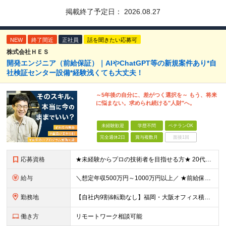
掲載終了予定日：
2026.08.27
NEW
終了間近
正社員
話を聞きたい応募可
株式会社ＨＥＳ
開発エンジニア（前給保証）｜AIやChatGPT等の新規案件あり*自
社検証センター設備*経験浅くても大丈夫！
～5年後の自分に、差がつく選択を～ もう、将来
に悩まない。求められ続ける"人財"へ。
未経験歓迎
学歴不問
ベテランOK
完全週休2日
賞与複数月
面接1回
応募資格
★未経験からプロの技術者を目指せる方★ 20代の若手から50代のベテランまで、幅広いエンジニアが活躍中。 何かしらの開発経験をお持ちの方は優遇します。 あなたの適性に合った案件からお任せ。 要件定
給与
＼想定年収500万円～1000万円以上／ ★前給保証 月給40万円～＋賞与年2回＋決算賞与＋残業代＋各種手当 ※試用期間6カ月（待遇・給与・雇用形態の差異なし） ※スキルや経験により給与を決定いたし
勤務地
【自社内9割&転勤なし】福岡・大阪オフィス積極採用中 東京・福岡・大阪オフィス、プロジェクト先のいずれかでの勤務となります。プロジェクト先での勤務はほとんどありません。 ■東京オフィス：東京都品川区
働き方
リモートワーク相談可能