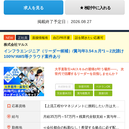
求人を見る
検討中に入れる
掲載終了予定日：
2026.08.27
NEW
正社員
面接情報有
自己PR不要
話を聞きたい応募可
株式会社マルス
インフラエンジニア（リーダー候補）/賞与年3.54ヵ月*1～2次請け
100%*AWS等クラウド案件あり
大手直取引×AIスキルの習得が叶う場所――。 次
世代で活躍するリーダーを目指しませんか？
未経験歓迎
学歴不問
ベテランOK
完全週休2日
賞与複数月
面接1回
応募資格
【上流工程やマネジメントに挑戦したい方は大歓迎です！】 ★インフラエンジニアとしての実務経験をお持ちの方 ★上記に加え、下記いずれかに該当する方 ・チームのリーダー／サブリーダーの経験をお持ちの方 ・
給与
月給35万円～57万円＋残業代全額支給＋賞与年3.45ヵ月(リーダー経験者) 月給32万円～43万円＋残業代全額支給＋賞与年3.45ヵ月(実務経験者) 入社時想定年収： 490万円～798万円(リー
勤務地
≪会社都合の転勤なし！希望する拠点に必ず配属します。新潟Uターン・Iターン大歓迎！≫ 首都圏(東京、神奈川、千葉、埼玉)または新潟市、長岡市周辺のお客様先または各拠点での勤務となります。 ■東京支社