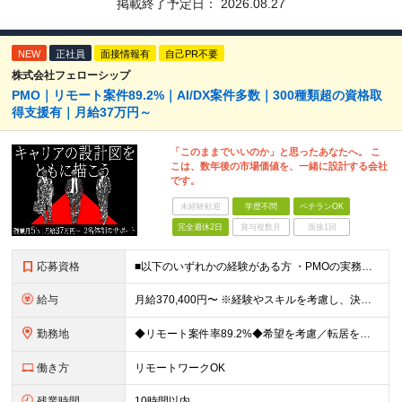
掲載終了予定日：
2026.08.27
NEW
正社員
面接情報有
自己PR不要
株式会社フェローシップ
PMO｜リモート案件89.2%｜AI/DX案件多数｜300種類超の資格取
得支援有｜月給37万円～
「このままでいいのか」と思ったあなたへ。 こ
こは、数年後の市場価値を、一緒に設計する会社
です。
未経験歓迎
学歴不問
ベテランOK
完全週休2日
賞与複数月
面接1回
応募資格
■以下のいずれかの経験がある方 ・PMOの実務経験がある方 ・Webディレクター、進行管理の経験がある方 ・プロジェクト推進・システム導入支援の実務経験がある方 ・情シス・社内SEとして社内のプロジェ
給与
月給370,400円〜 ※経験やスキルを考慮し、決定いたします ※上記金額には固定残業代（30時間分/70,400円～）を含みます。超過分は別途全額支給いたします ※試用期間6カ月あり（期間中の給与・
勤務地
◆リモート案件率89.2%◆希望を考慮／転居を伴う転勤なし 一都三県のクライアント先＋在宅勤務（案件により異なります） 【本社】東京都千代田区内幸町2-2-3 日比谷国際ビル3F (変更の範囲)上
働き方
リモートワークOK
残業時間
10時間以内