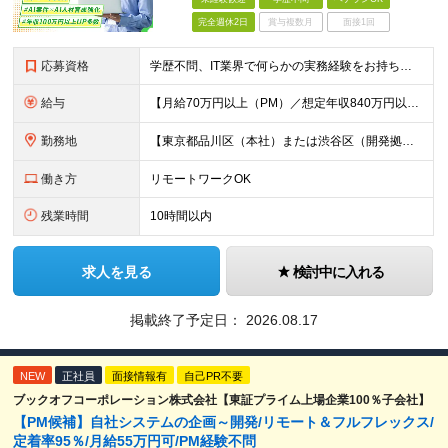
完全週休2日
賞与複数月
面接1回
応募資格
学歴不問、IT業界で何らかの実務経験をお持ちの方（3年以上） ※PG/SE経験がある方歓迎、PM/PL経験があれば即戦力として優遇 ※ブランクのある方歓迎 ※担当業務/フェーズ/使用言語などは限定せず
給与
【月給70万円以上（PM）／想定年収840万円以上】 ★詳しくは下記をご参照ください！ ■SE/PL/テスト計画以降などの上流フェーズ 月給53万円以上 ※想定年収636万円以上 ■PM/ディレク
勤務地
【東京都品川区（本社）または渋谷区（開発拠点）各プロジェクト先の勤務地】 ◎リモート案件も多数のため在宅勤務も可能です！ 常駐・ハイブリッド型・フルリモートなど柔軟に対応しています。 ※転勤はございま
働き方
リモートワークOK
残業時間
10時間以内
求人を見る
検討中に入れる
掲載終了予定日：
2026.08.17
NEW
正社員
面接情報有
自己PR不要
ブックオフコーポレーション株式会社【東証プライム上場企業100％子会社】
【PM候補】自社システムの企画～開発/リモート＆フルフレックス/
定着率95％/月給55万円可/PM経験不問