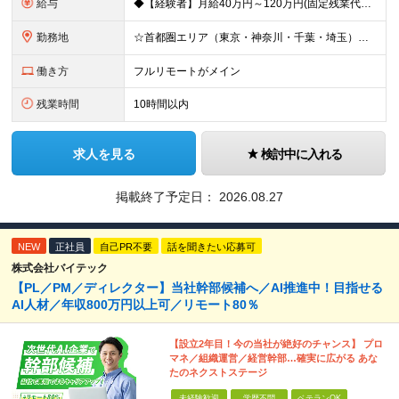
給与
◆【経験者】月給40万円～120万円(固定残業代含む)+各種手当 ※月30時間（76,000円～）の固定残業代を含みます。 ※上記を超える時間外労働分は追加で支給。 ※6ヶ月の試用期間あり（条件に変動
勤務地
☆首都圏エリア（東京・神奈川・千葉・埼玉）・名古屋・大阪・福岡を中心とした全国各地のプロジェクト先に参画いただきます。 ※希望をヒアリングした上で決定します ☆全国各地からフルリモートOK 【本社】
働き方
フルリモートがメイン
残業時間
10時間以内
求人を見る
検討中に入れる
掲載終了予定日：
2026.08.27
NEW
正社員
自己PR不要
話を聞きたい応募可
株式会社バイテック
【PL／PM／ディレクター】当社幹部候補へ／AI推進中！目指せる
AI人材／年収800万円以上可／リモート80％
【設立2年目！今の当社が絶好のチャンス】 プロ
マネ／組織運営／経営幹部…確実に広がる あな
たのネクストステージ
未経験歓迎
学歴不問
ベテランOK