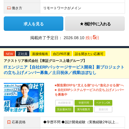
働き方
リモートワークがメイン
求人を見る
検討中に入れる
5
掲載終了予定日：
2026.08.10
残り
日
NEW
正社員
面接情報有
自己PR不要
話を聞きたい応募可
アクストリア株式会社【東証グロース上場グループ】
ITエンジニア【自社ERPパッケージサービス開発】新プロジェクト
の立ち上げメンバー募集／土日祝休／残業ほぼなし
■製造業ERPを“支える側”から“進化させる側”へ
■ 自社ERPシステムサービスの立ち上げメンバー
を募集中
未経験歓迎
学歴不問
ベテランOK
完全週休2日
賞与複数月
面接1回
応募資格
◆学歴不問 ◆設計開発経験（実務経験2年以上） └AWS、Python、Java、いずれかの言語での開発経験 【歓迎要件】 ■チームマネジメント経験 ■顧客折衝経験 ■基本設計書・詳細設計書をゼロ