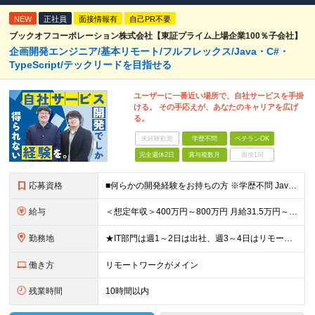
NEW
正社員
面接情報有
自己PR不要
ブックオフコーポレーション株式会社【東証プライム上場企業100％子会社】
企画開発エンジニア/基本リモート/フルフレックス/Java・C#・
TypeScript/テックリードを目指せる
ユーザーに一番近い場所で、自社サービスを手掛
ける。 その手応えが、あなたのキャリアを広げ
る。
未経験歓迎
学歴不問
ベテランOK
完全週休2日
賞与複数月
面接1回
応募資格
■何らかの開発経験をお持ちの方 ※学歴不問 Javaは経験ないがWebアプリケーション運用知識やDB知識が豊富など 何か一つでも強みがあれば活躍できる可能性があります！ 興味をお持ちいただけましたら
給与
＜想定年収＞400万円～800万円 月給31.5万円～55万円＋賞与＋交通費全額支給＋各種手当 ※経験・能力などを考慮し相談の上、当社規定により決定します。 ※上記金額には16～21時間分のみなし残
勤務地
★IT部門は週1～2日は出社、週3～4日はリモートワーク ★勤務地はご本人のご希望を最優先します ■飯田橋オフィス／東京都新宿区揚場町2-26 SKビル ■本社／神奈川県相模原市南区古淵2-14-
働き方
リモートワークがメイン
残業時間
10時間以内