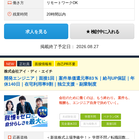
働き方
リモートワークOK
残業時間
20時間以内
求人を見る
検討中に入れる
掲載終了予定日：
2026.08.27
NEW
正社員
面接情報有
自己PR不要
株式会社アイ・ディ・エイチ
開発エンジニア｜面接1回｜案件単価還元率83％｜給与UP保証｜年
休140日｜在宅利用率9割｜独立支援・副業制度
会社のために働くのは、もう終わり。 案件も、
報酬も、エンジニア自身で決めていく。
未経験歓迎
学歴不問
ベテランOK
完全週休2日
賞与複数月
面接1回
応募資格
＜新規株式上場準備中！＞ 学歴不問／転職回数不問／20代～50代の幅広い年代が活躍中です！ ▼必須要件 何らかのシステム開発経験をお持ちの方（開発・インフラ不問） ▼歓迎条件 プロジェクトマネジメ