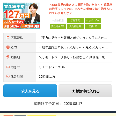
＜SES業界の働き方に疑問を抱いた方へ＞ 還元率
の数字マジックに、あなたの価値を低く見積もら
れていませんか？
未経験歓迎
学歴不問
ベテランOK
完全週休2日
賞与複数月
面接1回
応募資格
【実力に見合った報酬とポジションを手に入れたい方】 ●システム開発の実務経験（目安：8年以上） ●プロジェクトリーダーやチームマネジメントの経験（目安：2年以上） ※学歴不問 ★こんな方にピッタリで
給与
＜初年度想定年収：750万円～＞ 月給50万円～＋諸手当＋決算賞与＋寸志の計2回 ※経験・スキルを考慮し決定します。 ※固定残業代（30時間分／9.5万円～）を含みます。超過分は別途支給します。 ※試
勤務地
＼リモートワークあり・転勤なし／ 勤務先：東京都23区、神奈川県、千葉県、埼玉県の各プロジェクト先 ※リモートワーク可能ですが案件により変更の場合がございます。 ■本社 東京都豊島区南池袋1-16-
働き方
リモートワークOK
残業時間
10時間以内
求人を見る
検討中に入れる
掲載終了予定日：
2026.08.17