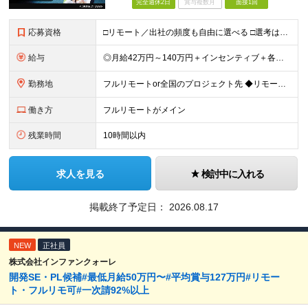
完全週休2日
賞与複数月
面接1回
応募資格
□リモート／出社の頻度も自由に選べる □選考は役員とWeb面談1回のみ □学歴不問／第二新卒歓迎／ブランクOK 【応募条件】 ◎ITエンジニアの実務経験1年以上をお持ちの方 └言語・業界・ジャンル不
給与
◎月給42万円～140万円＋インセンティブ＋各種手当 ・エンジニア平均年収640万円 ・入社したエンジニア全員年収UP！平均180万円UP！ ・還元率80~95%！平均還元率86.9% ・単価連動型⇒
勤務地
フルリモートor全国のプロジェクト先 ◆リモート実施率93%（リモート／出社の頻度も自分で選べる） ◆UIターン歓迎！転勤なし ※(変更の範囲)上記を除く当社関連勤務地 ＼独立した評価機関による評価
働き方
フルリモートがメイン
残業時間
10時間以内
求人を見る
検討中に入れる
掲載終了予定日：
2026.08.17
NEW
正社員
株式会社インファンクォーレ
開発SE・PL候補#最低月給50万円〜#平均賞与127万円#リモー
ト・フルリモ可#一次請92%以上