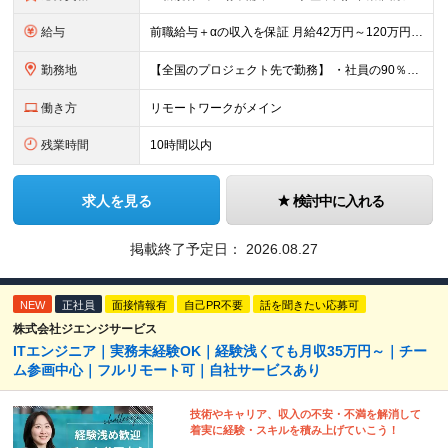
給与
前職給与＋αの収入を保証 月給42万円～120万円＋各種手当＋賞与 給与基準が明確かつ高還元です。 一人ひとりが安定した環境のもと、長く活躍できる職場を目指しています。 ※平均年収650万円 ・還
勤務地
【全国のプロジェクト先で勤務】 ・社員の90％以上がリモートワークを導入 ・フルリモートで全国各地から勤務可 【本社】 埼玉県草加市谷塚町580-1 エスワンプラザ3F-1 【東京営業所】 東京都
働き方
リモートワークがメイン
残業時間
10時間以内
求人を見る
検討中に入れる
掲載終了予定日：
2026.08.27
NEW
正社員
面接情報有
自己PR不要
話を聞きたい応募可
株式会社ジエンジサービス
ITエンジニア｜実務未経験OK｜経験浅くても月収35万円～｜チー
ム参画中心｜フルリモート可｜自社サービスあり
技術やキャリア、収入の不安・不満を解消して
着実に経験・スキルを積み上げていこう！