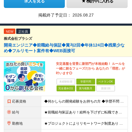
求人を見る
検討中に入れる
掲載終了予定日：
2026.08.27
NEW
正社員
株式会社プラシズ
開発エンジニア◆前職給与保証◆賞与2回◆年休124日◆残業少な
め◆フルリモート案件有◆WEB面接可
安定基盤を背景に新部門が本格始動！ ルールを
一緒に創るフェーズだから あなたの「理想」が
叶います◎
未経験歓迎
学歴不問
ベテランOK
完全週休2日
賞与複数月
面接1回
応募資格
◆何かしらの開発経験をお持ちの方 ◆学歴不問 ◆20代～40代活躍中 ◆こんな方にピッタリです ・会社のルールに縛られず、柔軟に働きたい ・自分の意見を聞いてくれる環境を探している ・安定した経営基
給与
★前職給与保証あり！給料を下げずに転職できます 月給26万～50万円 ＋ 賞与年2回 ＋諸手当あり ※経験・能力を考慮の上、当社規定により決定します ※上記金額には40時間分の固定残業代(59,9
勤務地
★プロジェクトによりリモートワーク制度あり 東京都内、または1都3県のクライアント先 ※ご希望や居住地、スキルを考慮の上、参画プロジェクトを決定します。 ※転居を伴う転勤はありません。 【本社】