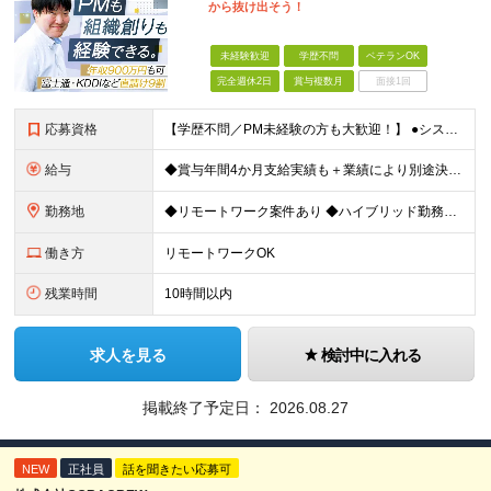
から抜け出そう！
未経験歓迎
学歴不問
ベテランOK
完全週休2日
賞与複数月
面接1回
応募資格
【学歴不問／PM未経験の方も大歓迎！】 ●システム開発、またはインフラエンジニアとしての実務経験をお持ちの方 ～採用担当者より～ 「今はまだ役職についていないけれど、ゆくゆくは会社を動かすポジション
給与
◆賞与年間4か月支給実績も＋業績により別途決算賞与あり ◆年収800万円～900万円も可能 【PM・PL候補】 数名規模のチームでの進捗管理や、後輩・メンバーの指導・フォロー経験がある方 ※「公式な
勤務地
◆リモートワーク案件あり ◆ハイブリッド勤務もOK 【本社】東京都豊島区高田3-14-29 KDX高田馬場ビル2F ┗都内、神奈川県のプロジェクト先での勤務もございます。 ＜プロジェクト先エリア例
働き方
リモートワークOK
残業時間
10時間以内
求人を見る
検討中に入れる
掲載終了予定日：
2026.08.27
NEW
正社員
話を聞きたい応募可