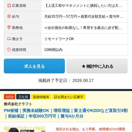
応募資格
【上流工程やマネジメントに挑戦したい方は大歓迎です！】 ★開発エンジニアとしての実務経験をお持ちの方 ★上記に加え、下記いずれかに該当する方 ・チームのリーダー／サブリーダーの経験をお持ちの方 ・教育
給与
月給35万円～57万円＋残業代全額支給＋賞与年3.45ヵ月(リーダー経験者) 月給32万円～43万円＋残業代全額支給＋賞与年3.45ヵ月(実務経験者) 入社時想定年収： 490万円～798万円(リー
勤務地
≪会社都合の転勤なし！希望する拠点に必ず配属します。新潟Uターン・Iターン大歓迎！≫ 首都圏(東京、神奈川、千葉、埼玉)または新潟市、長岡市周辺のお客様先または各拠点での勤務となります。 ■東京支社
働き方
リモートワークOK
残業時間
10時間以内
求人を見る
検討中に入れる
掲載終了予定日：
2026.08.17
NEW
正社員
面接情報有
話を聞きたい応募可
株式会社クラフト
PM候補｜実務未経験OK｜増収増益｜富士通やKDDIなど直取引9割
｜前給保証｜年収900万円可｜賞与4か月分
指示される側は、もう卒業。 納得感ゼロの環境