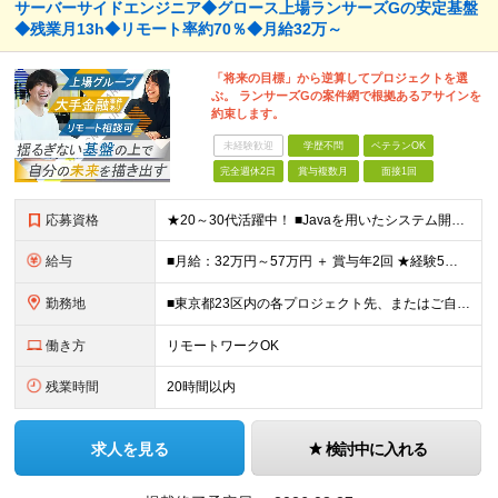
サーバーサイドエンジニア◆グロース上場ランサーズGの安定基盤
◆残業月13h◆リモート率約70％◆月給32万～
「将来の目標」から逆算してプロジェクトを選
ぶ。 ランサーズGの案件網で根拠あるアサインを
約束します。
未経験歓迎
学歴不問
ベテランOK
完全週休2日
賞与複数月
面接1回
応募資格
★20～30代活躍中！ ■Javaを用いたシステム開発経験（2年以上） ■Git/GitHub等を用いたチーム開発経験 ■学歴不問 ★何らかの「業務系アプリケーション」の開発経験がある方が スムー
給与
■月給：32万円～57万円 ＋ 賞与年2回 ★経験5年以上・リーダーレベルの方であれば、 月給50万円以上でのスタートも想定しています！ ※予定年収：450万円～800万円 ※経験・スキルを最大
勤務地
■東京都23区内の各プロジェクト先、またはご自宅でのハイブリッド勤務 【本社】 東京都港区西新橋1-18-6 クロスオフィス内幸町 13階 基本的に顧客常駐先での勤務となります。 ■一部完全在宅
働き方
リモートワークOK
残業時間
20時間以内
求人を見る
検討中に入れる