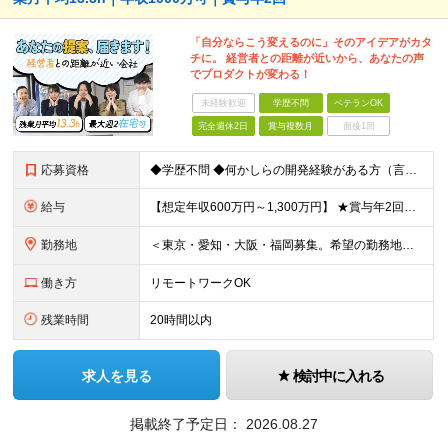
「自分ならこう変えるのに」そのアイデアがカタ
チに。 経営者との距離が近いから、あなたの声
でプロダクトが変わる！
未経験歓迎
学歴不問
ベテランOK
完全週休2日
賞与複数月
面接1回
応募資格
◆学歴不問 ◆何かしらの開発経験がある方（言語不問） ◆マネジメント経験がある方（規模不問） ＜以下のような方を歓迎します＞ ◎これまでの経験を活かし管理職を目指したい方 ◎新しいサービスの企画から
給与
【想定年収600万円～1,300万円】 ★賞与年2回＋勤務地手当＋残業手当（年平均残業時間にて算出）を含む ※基本給＋勤務地手当＋役職手当 ※勤務地手当：結婚の有無に関係なく、物価などの違いを考慮して
勤務地
＜東京・愛知・大阪・福岡募集。希望の勤務地で働けます＞ 希望通りの配属＆転勤も基本なし！ 「プロジェクト人員の枠を広げたい」などといった、 会社からの強制的な異動・出向依頼はありません。 ■東京オフ
働き方
リモートワークOK
残業時間
20時間以内
求人を見る
検討中に入れる
掲載終了予定日：
2026.08.27