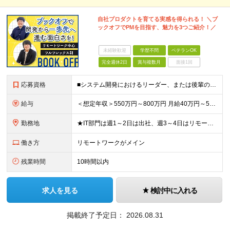
自社プロダクトを育てる実感を得られる！ ＼ブ
ックオフでPMを目指す、魅力を3つご紹介！／
未経験歓迎
学歴不問
ベテランOK
完全週休2日
賞与複数月
面接1回
応募資格
■システム開発におけるリーダー、または後輩の指導や進捗管理などの経験のある方 ■機能要件/非機能要件の知識（経験は問いません） ＼「マネジメント未経験だけど今後チャレンジしたい」という方もぜひご応募く
給与
＜想定年収＞550万円～800万円 月給40万円～55万円＋賞与＋交通費全額支給＋各種手当(子女教育手当等) ※経験・能力などを考慮し相談の上、当社規定により決定します。 ※上記金額には16～21時
勤務地
★IT部門は週1～2日は出社、週3～4日はリモートワーク ★勤務地はご本人のご希望を最優先します ■飯田橋オフィス／東京都新宿区揚場町2-26 SKビル ■本社／神奈川県相模原市南区古淵2-14-
働き方
リモートワークがメイン
残業時間
10時間以内
求人を見る
検討中に入れる
掲載終了予定日：
2026.08.31