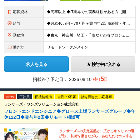
応募資格
◆高卒以上 ◆IT業界での実務経験がある方（開発・インフラ・サポート等、職種不問） ★マネジメント・PMOの経験は一切問いません！ ～こんな方は向いています～ ・2〜3人の小規模なチームで、リーダー
給与
◆月給40万円～70万円＋賞与年2回 ※経験・年齢・能力を考慮の上、当社規定により優遇いたします ※試用期間1ヶ月あり、待遇等に差異なし ※残業代別途全額支給 ＜平均年収600万円＞ 年収420万円
勤務地
◆東京・神奈川・埼玉・千葉などの各プロジェクト先 ※希望勤務地を考慮します。 ※お客様先の9割は、東京23区内です。 ※転居を伴う転勤はありません。 ※客先常駐の場合はクライアントのルールに準じます。
働き方
リモートワークがメイン
求人を見る
検討中に入れる
5
掲載終了予定日：
2026.08.10
残り
日
NEW
正社員
面接情報有
自己PR不要
話を聞きたい応募可
ランサーズ・ワンズソリューション株式会社
フロントエンドエンジニア◆グロース上場ランサーズグループ◆年
休122日◆賞与年2回◆リモート相談可
ランサーズGの安定基盤と、広がるキャリアの選
択肢。 技術を磨きながら、あなただけの未来を