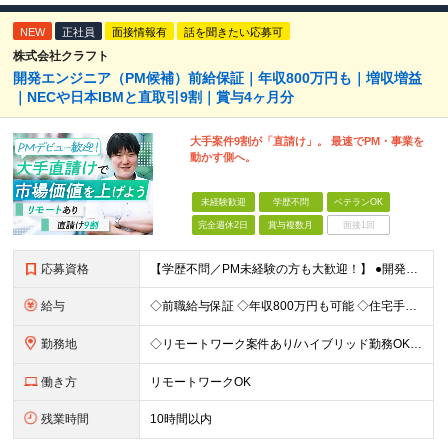
NEW
正社員
面接情報有
話を聞きたい応募可
株式会社クラフト
開発エンジニア（PM候補）前給保証｜年収800万円も｜増収増益
｜NECや日本IBMと直取引9割｜賞与4ヶ月分
大手案件9割が「直請け」。 最速でPM・事業を
動かす側へ。
未経験歓迎
学歴不問
ベテランOK
完全週休2日
賞与複数月
面接1回
応募資格
【学歴不問／PM未経験の方も大歓迎！】 ●開発エンジニアとしての実務経験をお持ちの方 ～採用担当者より～ 「PM経験が一切ない」という方もご心配なく！ 面接で一番大切にしているのは「これまでどんな業
給与
◇前職給与保証 ◇年収800万円も可能 ◇住宅手当・賞与年間4か月支給実績あり＋業績により、別途決算賞与あり 【PM・PL候補】 数名規模のチームでの進捗管理や、後輩・メンバーの指導・フォロー経験が
勤務地
◇リモートワーク案件あり/ハイブリッド勤務OK 【本社】東京都豊島区高田3-14-29 KDX高田馬場ビル2F ┗都内、神奈川県のプロジェクト先での勤務もございます。 ＜プロジェクト先エリア例＞
働き方
リモートワークOK
残業時間
10時間以内