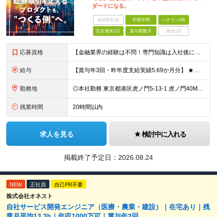
ダードになる。
未経験歓迎
学歴不問
ベテランOK
完全週休2日
賞与複数月
面接1回
応募資格
【金融業界の経験は不問！専門知識は入社後に学べます】 ◎学歴不問 ◎システム開発の実務経験をお持ちの方 └3年以上・Java、C#いずれかの使用経験をお持ちの方を想定しております 【以下のような方は
給与
【賞与年3回・昨年度支給実績5.69か月分】 ★想定年収500万円～ ★前職給与考慮あり 月給27万円～59万円 +残業代全額支給(1分単位、監督職以下) +人事評価による賞与年2回（4月/10月）
勤務地
◎本社勤務 東京都港区虎ノ門5-13-1 虎ノ門40MTビル 8F ※原則として、転居を伴う転勤はありません ※(変更の範囲)上記を除く当社関連勤務地
残業時間
20時間以内
求人を見る
検討中に入れる
掲載終了予定日：
2026.08.24
NEW
正社員
自己PR不要
株式会社オネスト
自社サービス開発エンジニア（医療・農業・建設）｜在宅あり｜残
業月平均13.3h｜年収1000万可｜賞与年2回