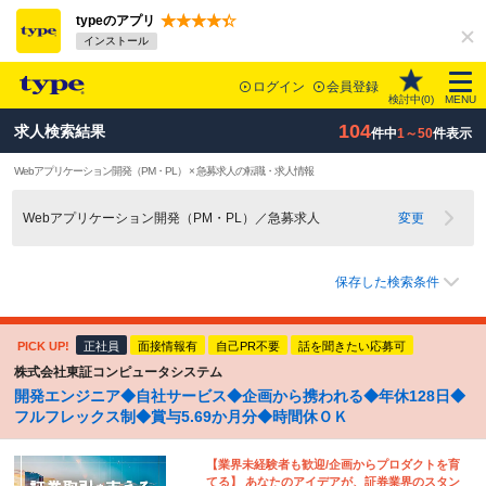
typeのアプリ
インストール
ログイン
会員登録
検討中(
0
)
MENU
104
求人検索結果
件中
1～50
件表示
Webアプリケーション開発（PM・PL） × 急募求人の転職・求人情報
Webアプリケーション開発（PM・PL）／急募求人
変更
保存した検索条件
PICK UP!
正社員
面接情報有
自己PR不要
話を聞きたい応募可
株式会社東証コンピュータシステム
開発エンジニア◆自社サービス◆企画から携われる◆年休128日◆
フルフレックス制◆賞与5.69か月分◆時間休ＯＫ
【業界未経験者も歓迎/企画からプロダクトを育
てる】 あなたのアイデアが、証券業界のスタン