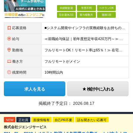
未経験歓迎
学歴不問
ベテランOK
完全週休2日
賞与複数月
面接1回
応募資格
■システム開発やインフラの実務経験をお持ちの方（言語・工程・年数不問） ■学歴不問 ┗システムサポートや運用保守・テスターなど幅広い経験の方も歓迎します！ ┗独学や実務未経験者といった方からの応募も歓
給与
≪前職給与保証｜初年度想定年収420万円～≫ 月給35万円以上＋決算賞与＋交通費 ※スキル・経験を考慮の上、優遇します ※上記月給には固定残業代月20時間分(4万5000円以上)を含みます。超過し
勤務地
フルリモートOK！リモート率は65％！≫ 在宅勤務または東京・神奈川・埼玉・千葉のお客様先での勤務 ■本社 東京都港区芝2-22-15 STKビル 1F (変更の範囲)上記を除く当社関連勤務地
働き方
フルリモートがメイン
残業時間
10時間以内
求人を見る
検討中に入れる
掲載終了予定日：
2026.08.17
NEW
正社員
面接情報有
自己PR不要
話を聞きたい応募可
株式会社ジエンジサービス