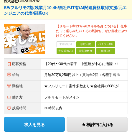
株式会社GORACREW
SE/フルリモ7割/残業月10.4h/自社PJT有/AI関連資格取得支援/元エ
ンジニアの代表/副業OK
【リモート率93％×AIスキルを身につける】 仕事
だって楽しみたい！その気持ち、ぜひ当社にぶつ
けてください。
未経験歓迎
学歴不問
ベテランOK
完全週休2日
賞与複数月
面接1回
応募資格
【20代〜30代の若手・中堅層が中心に活躍中！】 ●何らかのシステム開発経験をお持ちの方（目安2年以上／言語不問） ●学歴不問 ★こんな方にピッタリ★ ・前職の組織体制に孤独を感じていた方 ・フルリ
給与
月給30万6,250円以上＋賞与年2回＋各種手当 ※経験・スキルを考慮の上、当社規定により優遇します。 ※上記金額には月12時間分の固定残業代(2万6,250円～)を含みます。超過分は全額別途支給し
勤務地
★フルリモート案件多数あり★全社員の93%がリモート勤務を活用中 本社（東京都千代田区）または各プロジェクト先（東京・神奈川・千葉・埼玉など） 本社：東京都千代田区岩本町3丁目5−2 合人社東京秋葉
働き方
フルリモートがメイン
残業時間
20時間以内
求人を見る
検討中に入れる