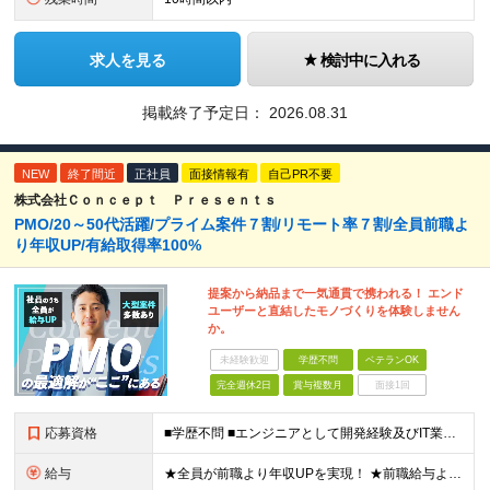
求人を見る
検討中に入れる
掲載終了予定日：
2026.08.31
NEW
終了間近
正社員
面接情報有
自己PR不要
株式会社Ｃｏｎｃｅｐｔ Ｐｒｅｓｅｎｔｓ
PMO/20～50代活躍/プライム案件７割/リモート率７割/全員前職よ
り年収UP/有給取得率100%
提案から納品まで一気通貫で携われる！ エンド
ユーザーと直結したモノづくりを体験しません
か。
未経験歓迎
学歴不問
ベテランOK
完全週休2日
賞与複数月
面接1回
応募資格
■学歴不問 ■エンジニアとして開発経験及びIT業界でのマネジメント経験をお持ちの方 ≪こんな想いをお持ちの方にピッタリ≫ ◎大規模案件にマネジメントポジションとして携わりたい ◎今より収入もスキルも
給与
★全員が前職より年収UPを実現！ ★前職給与より120％アップ実績あり ★前職給与を最大限に考慮 ★入社4年目で年収800万円の社員も在籍！ 年俸420万円～960万円（1/12を毎月支給）＋インセ