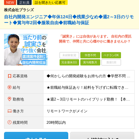
NEW
正社員
話を聞きたい応募可
株式会社プラシズ
自社内開発エンジニア◆年休124日◆残業少なめ◆週2～3日のリモ
ート◆賞与年2回◆服装自由◆前職給与保証
「誠実さ」には自信があります。 自社内の受託
開発で、仲間と共に心穏やかに働きませんか？
未経験歓迎
学歴不問
ベテランOK
完全週休2日
賞与複数月
面接1回
応募資格
◆何かしらの開発経験をお持ちの方 ◆学歴不問 ◆20代～40代活躍中 ★上流案件も多数 要件定義や設計など、上流工程の経験がある方も活躍できる環境です ★PM/PL候補も大歓迎 マネジメント経験のあ
給与
★前職給与保証あり！給料を下げずに転職できます 月給26万～50万円 ＋ 賞与年2回 ＋諸手当あり ※経験・能力を考慮の上、当社規定により決定します ※上記金額には40時間分の固定残業代(59,9
勤務地
★週2～3日リモートのハイブリッド勤務！ 【本社】 東京都千代田区神田須田町1-5 ディアマントビル7F ※転居を伴う転勤はありません ※(変更の範囲)上記を除く当社関連勤務地
働き方
リモートワークがメイン
残業時間
20時間以内