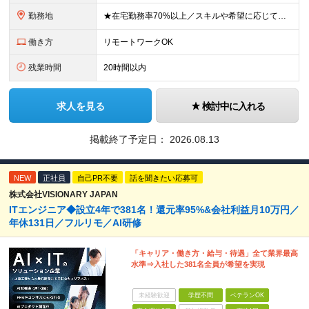
勤務地
★在宅勤務率70%以上／スキルや希望に応じてフルリモートも可 ★転勤なし 本社または一都三県のプロジェクト先（メインは東京23区内）にて勤務いただきます！ 【本社】 東京都荒川区西日暮里5-10-
働き方
リモートワークOK
残業時間
20時間以内
求人を見る
検討中に入れる
掲載終了予定日：
2026.08.13
NEW
正社員
自己PR不要
話を聞きたい応募可
株式会社VISIONARY JAPAN
ITエンジニア◆設立4年で381名！還元率95%&会社利益月10万円／
年休131日／フルリモ／AI研修
「キャリア・働き方・給与・待遇」全て業界最高
水準⇒入社した381名全員が希望を実現
未経験歓迎
学歴不問
ベテランOK