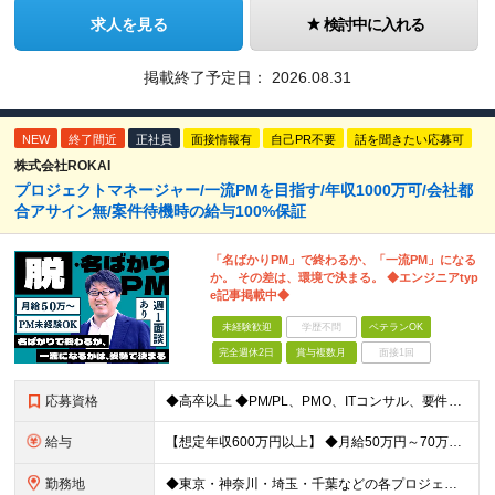
求人を見る
検討中に入れる
掲載終了予定日：
2026.08.31
NEW
終了間近
正社員
面接情報有
自己PR不要
話を聞きたい応募可
株式会社ROKAI
プロジェクトマネージャー/一流PMを目指す/年収1000万可/会社都
合アサイン無/案件待機時の給与100%保証
「名ばかりPM」で終わるか、「一流PM」になる
か。 その差は、環境で決まる。 ◆エンジニアtyp
e記事掲載中◆
未経験歓迎
学歴不問
ベテランOK
完全週休2日
賞与複数月
面接1回
応募資格
◆高卒以上 ◆PM/PL、PMO、ITコンサル、要件定義、顧客折衝いずれかの経験をお持ちの方 ～こんな方に向いています～ ・代表とフラットにキャリアや給与の相談をしたい ・火消しや目先の調整だけで
給与
【想定年収600万円以上】 ◆月給50万円～70万円＋賞与年2回 ※経験・年齢・能力を考慮の上、当社規定により優遇いたします ※試用期間1ヶ月あり、待遇等に差異なし ※残業代別途全額支給 〈スキル別
勤務地
◆東京・神奈川・埼玉・千葉などの各プロジェクト先 ※希望勤務地を考慮します。 ※お客様先の9割は、東京23区内です。 ※転居を伴う転勤はありません。 ※フルリモートの場合は原則客先常駐となります。