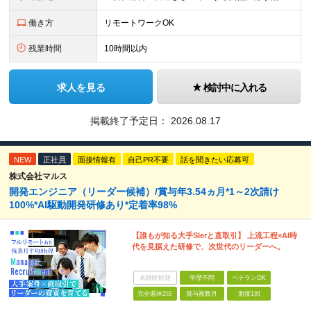
働き方
リモートワークOK
残業時間
10時間以内
求人を見る
検討中に入れる
掲載終了予定日：
2026.08.17
NEW
正社員
面接情報有
自己PR不要
話を聞きたい応募可
株式会社マルス
開発エンジニア（リーダー候補）/賞与年3.54ヵ月*1～2次請け
100%*AI駆動開発研修あり*定着率98%
【誰もが知る大手SIerと直取引】 上流工程×AI時
代を見据えた研修で、次世代のリーダーへ。
未経験歓迎
学歴不問
ベテランOK
完全週休2日
賞与複数月
面接1回