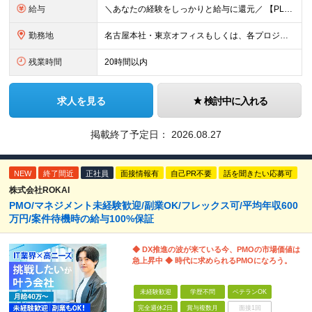
給与
＼あなたの経験をしっかりと給与に還元／ 【PL（プロジェクトリーダー）】 想定年収：560万円～1332万円 基本給（固定残業代、各種手当を除いた額）：40万円～95万2,000円 【SE（システ
勤務地
名古屋本社・東京オフィスもしくは、各プロジェクト先での勤務となります。 【名古屋本社】 愛知県名古屋市中区錦一丁目5-11 名古屋伊藤忠ビル 3F 【東京オフィス】 東京都品川区大崎1-6-1 TO
残業時間
20時間以内
求人を見る
検討中に入れる
掲載終了予定日：
2026.08.27
NEW
終了間近
正社員
面接情報有
自己PR不要
話を聞きたい応募可
株式会社ROKAI
PMO/マネジメント未経験歓迎/副業OK/フレックス可/平均年収600
万円/案件待機時の給与100%保証
◆ DX推進の波が来ている今、PMOの市場価値は
急上昇中 ◆ 時代に求められるPMOになろう。
未経験歓迎
学歴不問
ベテランOK
完全週休2日
賞与複数月
面接1回