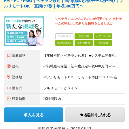
PM・PL・PMO｜ベテラン歓迎｜5名規模の少数チームが中心｜フ
ルリモートOK｜直請け7割｜年収600万円〜
＼ベテランエンジニアの力が必要です／ 自社チ
ームのPMとして新たな挑戦をしませんか
未経験歓迎
学歴不問
ベテランOK
完全週休2日
賞与複数月
面接1回
応募資格
【年齢不問・ベテラン歓迎】 ■システム開発やインフラの実務経験をお持ちの方（言語・工程・年数不問） ■学歴不問 ≪こんな方はぜひご応募ください≫ □SE経験を積んだがリーダー・PLのポジションがない
給与
≪前職給与保証｜初年度想定年収600万円～≫ 月給45万円以上＋決算賞与＋交通費 ※スキル・経験を考慮の上、優遇します ※上記月給には固定残業代月20時間分(5万1000円以上)を含みます。超過し
勤務地
≪フルリモートＯＫ！リモート率は65％！≫ 在宅勤務または東京・神奈川・埼玉・千葉のお客様先での勤務 ■本社 東京都港区芝2-22-15 STKビル 1F (変更の範囲)上記を除く当社関連勤務地
働き方
フルリモートがメイン
残業時間
10時間以内
求人を見る
検討中に入れる
掲載終了予定日：
2026.08.17