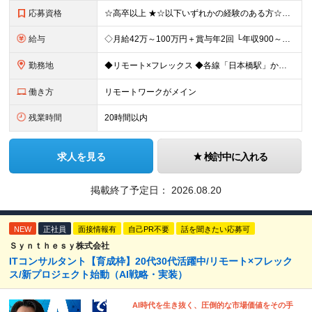
応募資格
☆高卒以上 ★☆以下いずれかの経験のある方☆★ ◎大手や中小企業での顧客折衝・提案に関する経験 ◎SIerや事業会社における上流工程（顧客折衝・提案等）の経験 ◎PL・PMの実務経験 ◎コンサルティ
給与
◇月給42万～100万円＋賞与年2回 └年収900～1600万円可能 ★☆年収例☆★ ◎37歳・元開発エンジニア └年収900万（2年後に年収150万UP実績） ◎40歳・元SierのPM └年収1
勤務地
◆リモート×フレックス ◆各線「日本橋駅」から徒歩1分 【本社】 東京都中央区日本橋2-1-3 アーバンネット日本橋二丁目ビル6階 ※変更の範囲：上記を除く当社関連勤務地
働き方
リモートワークがメイン
残業時間
20時間以内
求人を見る
検討中に入れる
掲載終了予定日：
2026.08.20
NEW
正社員
面接情報有
自己PR不要
話を聞きたい応募可
Ｓｙｎｔｈｅｓｙ株式会社
ITコンサルタント【育成枠】20代30代活躍中/リモート×フレック
ス/新プロジェクト始動（AI戦略・実装）
AI時代を生き抜く、圧倒的な市場価値をその手