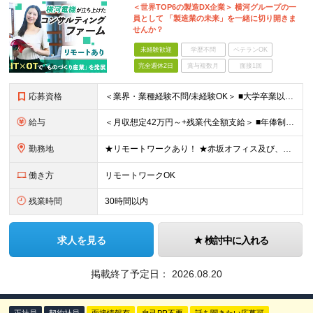
＜世界TOP6の製造DX企業＞ 横河グループの一
員として 「製造業の未来」を一緒に切り開きま
せんか？
未経験歓迎
学歴不問
ベテランOK
完全週休2日
賞与複数月
面接1回
応募資格
＜業界・業種経験不問/未経験OK＞ ■大学卒業以上 ＜経験者枠での採用も行っています！＞ ■学歴不問 ■コンサルタントとしての経験をお持ちの方 →IT業界や製造業での経験があれば歓迎します ＜求め
給与
＜月収想定42万円～+残業代全額支給＞ ■年俸制(12分割)： 504万円～900万円 ※経験・スキルを考慮し決定します ※残業代は別途支給します ※試用期間6カ月あり（給与・待遇・雇用形態に差異はあ
勤務地
★リモートワークあり！ ★赤坂オフィス及び、東京都内の各プロジェクト先にて勤務していただきます ■赤坂オフィス 東京都港区元赤坂1丁目3-13 赤坂センタービルディング15階 ※転居を伴う転勤なし
働き方
リモートワークOK
残業時間
30時間以内
求人を見る
検討中に入れる
掲載終了予定日：
2026.08.20