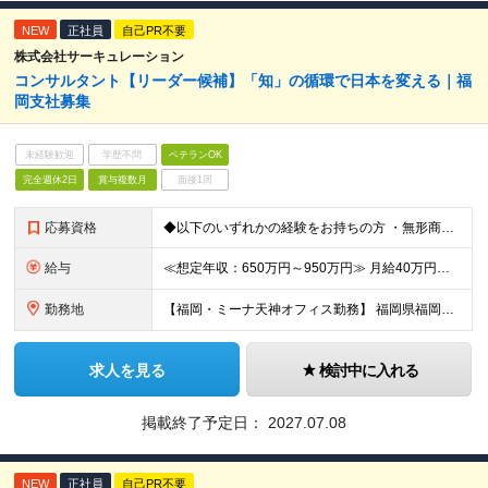
NEW
正社員
自己PR不要
株式会社サーキュレーション
コンサルタント【リーダー候補】「知」の循環で日本を変える｜福
岡支社募集
未経験歓迎
学歴不問
ベテランOK
完全週休2日
賞与複数月
面接1回
応募資格
◆以下のいずれかの経験をお持ちの方 ・無形商材での法人営業経験（目安6年以上） ・顧客に提案することで潜在ニーズを見出す課題解決型営業経験 ・リーダー・マネージャーなどの役職に就き、メンバーマネジメン
給与
≪想定年収：650万円～950万円≫ 月給40万円～58万円 ※賞与：年3.5ヶ月（会社業績・個人評価によって変動） ※入社後1年経過したタイミングでインセンティブ給へ移行致します。 ※入社時の月給額
勤務地
【福岡・ミーナ天神オフィス勤務】 福岡県福岡市中央区天神4-3-8 The Company ミーナ天神8階 （変更の範囲）上記を除く当社関連勤務地
求人を見る
検討中に入れる
掲載終了予定日：
2027.07.08
NEW
正社員
自己PR不要