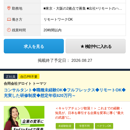
勤務地
■東京・大阪の2拠点で募集 ■出社×リモートのハイブリッドワークOK 【東京｜二重橋オフィス】 東京都千代田区丸の内3-2-3 丸の内二重橋ビルディング 【大阪オフィス】 大阪府大阪市中央区今橋4
働き方
リモートワークOK
残業時間
20時間以内
求人を見る
検討中に入れる
掲載終了予定日：
2026.08.27
正社員
自己PR不要
合同会社デロイト トーマツ
コンサルタント◆職種未経験OK◆フルフレックス◆リモートOK◆
充実した研修制度◆想定年収620万円～
＜キャリアチェンジ歓迎！＞ これまでの経験・
知見が、日本を牽引する企業を変革に導く"最大
の武器"に。
未経験歓迎
学歴不問
ベテランOK