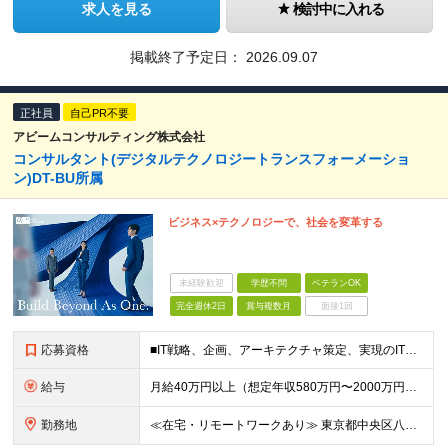
求人を見る
検討中に入れる
掲載終了予定日：
2026.09.07
正社員
自己PR不要
アビームコンサルティング株式会社
コンサルタント(デジタルテクノロジートランスフォーメーショ
ン)DT-BU所属
ビジネス×テクノロジーで、社会を変革する
未経験歓迎
学歴不問
ベテランOK
完全週休2日
賞与複数月
面接1回
応募資格
■IT戦略、企画、アーキテクチャ策定、実現のITライフサイクルに関わる実務経験3年以上 ■学歴不問
給与
月給40万円以上（想定年収580万円〜2000万円） ※経験・能力を考慮の上、当社規定により決定します。 ※賞与年2回支給 ※試用期間：原則6ヶ月（試用期間中の労働条件は本採用時と同様） ※残業代は全
勤務地
≪在宅・リモートワークあり≫ 東京都中央区八重洲二丁目2番1号 東京ミッドタウン八重洲 八重洲セントラルタワー15階 ※プロジェクトによりその他全国、海外あり ※在宅勤務制度、リモートワーク制度あり