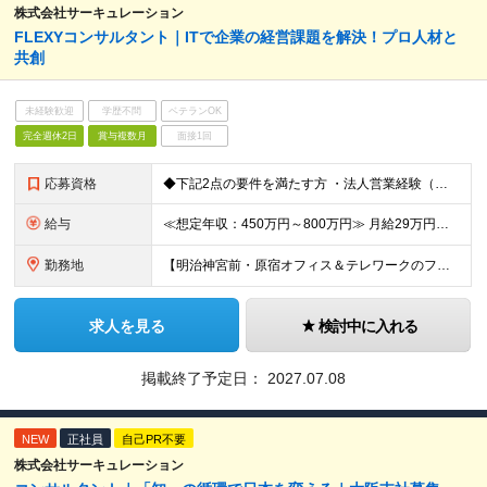
株式会社サーキュレーション
FLEXYコンサルタント｜ITで企業の経営課題を解決！プロ人材と
共創
未経験歓迎
学歴不問
ベテランOK
完全週休2日
賞与複数月
面接1回
応募資格
◆下記2点の要件を満たす方 ・法人営業経験（業界・業種・商材不問）※目安3年以上 ・「IT」に対する強い興味・関心・意欲をお持ちの方 【求める人物像】 • 起業もしくは自らフリーランス（個人事業主）
給与
≪想定年収：450万円～800万円≫ 月給29万円～50万円 ※賞与：年3.5ヶ月（会社業績・個人評価によって変動） ※入社後1年経過したタイミングでインセンティブ給へ移行致します。 ※入社時の月給額
勤務地
【明治神宮前・原宿オフィス＆テレワークのフレキシブルワークを導入】 東京都渋谷区神宮前3-21-5 サーキュレーションビル ForPro ★多様な働き方を推進 出社とテレワークを組み合わせたフレキシ
求人を見る
検討中に入れる
掲載終了予定日：
2027.07.08
NEW
正社員
自己PR不要
株式会社サーキュレーション