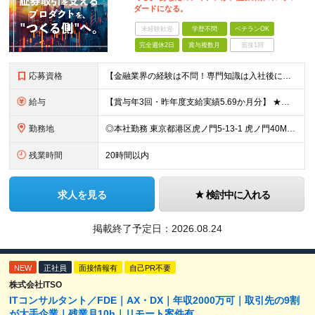
ダードになる。
未経験歓迎
学歴不問
ベテランOK
完全週休2日
賞与複数月
面接1回
応募資格
【金融業界の経験は不問！専門知識は入社後に学べます】 ◎学歴不問 ◎システム開発の実務経験をお持ちの方 └3年以上・Java、C#いずれかの使用経験をお持ちの方を想定しております 【以下のような方は
給与
【賞与年3回・昨年度支給実績5.69か月分】 ★想定年収500万円～ ★前職給与考慮あり 月給27万円～59万円 +残業代全額支給(1分単位、監督職以下) +人事評価による賞与年2回（4月/10月）
勤務地
◎本社勤務 東京都港区虎ノ門5-13-1 虎ノ門40MTビル 8F ※原則として、転居を伴う転勤はありません ※(変更の範囲)上記を除く当社関連勤務地
残業時間
20時間以内
求人を見る
検討中に入れる
掲載終了予定日：
2026.08.24
NEW
正社員
面接情報有
自己PR不要
株式会社ITSO
ITコンサルタント／FDE｜AX・DX｜年収2000万可｜取引先の9割
が大手企業｜残業月10h｜リモート案件有