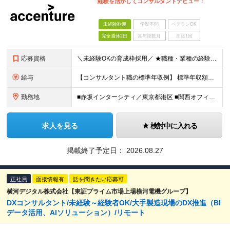
経験を活かしてコンサルタントデビュー！
未経験歓迎
学歴不問
ベテランOK
完全週休2日
賞与複数月
面接1回
応募資格
＼未経験OKの育成枠採用／ ★職種・業種の経験は不問です！ ■大卒以上 ■35歳未満の方（長期キャリア形成のための例外事由 3号のイ） 第二新卒をはじめ、子育てなどのブランクを経て再度キャリアを築き
給与
【コンサルタント職の標準年収例】 標準年収額：6,630,000円（個人/法人業績賞与および各種手当を含んだ場合の理論値） 年額基本給：4,800,000円、月額基本給：400,000円（年額基本給1
勤務地
■赤坂インターシティ／東京都港区 ■関西オフィス／大阪府大阪市北区 ■アクセンチュア・イノベーションセンター北海道／北海道札幌市 ■アクセンチュア・アドバンスト・テクノロジーセンター仙台／宮城県仙台市
求人を見る
検討中に入れる
掲載終了予定日：
2026.08.27
正社員
面接情報有
話を聞きたい応募可
横河デジタル株式会社【東証プライム市場上場横河電機グループ】
DXコンサルタント/未経験～経験者OK/大手製造現場のDX推進（BI
データ活用、AIソリューション）/リモート