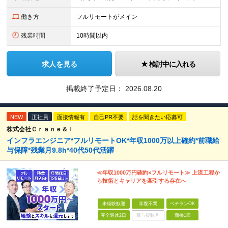
働き方
フルリモートがメイン
残業時間
10時間以内
求人を見る
検討中に入れる
掲載終了予定日：
2026.08.20
NEW
正社員
面接情報有
自己PR不要
話を聞きたい応募可
株式会社Ｃｒａｎｅ＆Ｉ
インフラエンジニア*フルリモートOK*年収1000万以上確約*前職給
与保障*残業月9.8h*40代50代活躍
≪年収1000万円確約×フルリモート≫ 上流工程か
ら技術とキャリアを牽引する存在へ
未経験歓迎
学歴不問
ベテランOK
完全週休2日
賞与複数月
面接1回