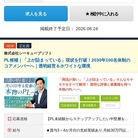
求人を見る
検討中に入れる
掲載終了予定日：
2026.08.24
NEW
正社員
株式会社シーキューブソフト
PL候補｜「上が詰まっている」現状を打破！2030年100名体制の
コアメンバーへ｜透明経営＆ホワイトな環境
「商流が深い」「上が詰まっている」そんなモヤ
モヤをすべて解消！ 透明な評価と裁量権を持つ
本物のPLへー。
未経験歓迎
学歴不問
ベテランOK
完全週休2日
賞与複数月
面接1回
応募資格
【PL未経験からステップアップしたい中堅層を歓迎！】 ■システムエンジニア、またはプログラマーとしての実務経験（5年以上） ■開発言語（Java、PHP、C#、C、C++等）は一切不問 ■学歴不問
給与
★賞与3～4か月分の支給実績あり 月給30万円以上＋賞与年2回＋各種手当 ※経験・スキルを考慮して決定いたします ※上記には固定残業代（20時間分・3万5000円～）を含み、超過分は別途支給 ※試