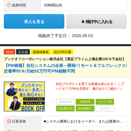
残業時間
20時間以内
求人を見る
検討中に入れる
掲載終了予定日：
2026.09.03
NEW
正社員
面接情報有
自己PR不要
ブックオフコーポレーション株式会社【東証プライム上場企業100％子会社】
【PM候補】自社システムの企画～開発/リモート＆フルフレックス/
定着率95％/月給55万円可/PM経験不問
自社プロダクトを育てる実感を得られる！ ＼ブ
ックオフでPMを目指す、魅力を3つご紹介！／
未経験歓迎
学歴不問
ベテランOK
完全週休2日
賞与複数月
面接1回
応募資格
■システム開発におけるリーダー、または後輩の指導や進捗管理などの経験のある方 ■機能要件/非機能要件の知識（経験は問いません） ＼「マネジメント未経験だけど今後チャレンジしたい」という方もぜひご応募く