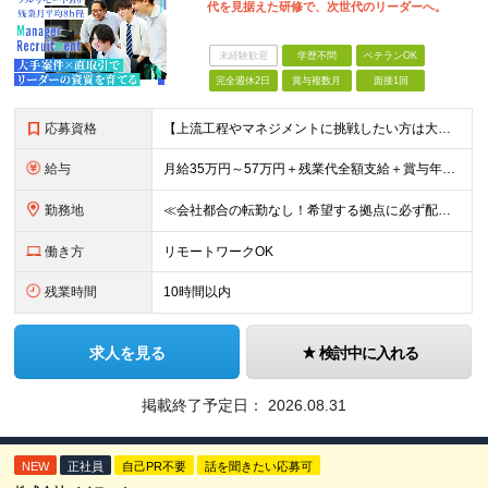
代を見据えた研修で、次世代のリーダーへ。
未経験歓迎
学歴不問
ベテランOK
完全週休2日
賞与複数月
面接1回
応募資格
【上流工程やマネジメントに挑戦したい方は大歓迎です！】 ★開発エンジニアとしての実務経験をお持ちの方 ★上記に加え、下記いずれかに該当する方 ・チームのリーダー／サブリーダーの経験をお持ちの方 ・教育
給与
月給35万円～57万円＋残業代全額支給＋賞与年3.45ヵ月(リーダー経験者) 月給32万円～43万円＋残業代全額支給＋賞与年3.45ヵ月(実務経験者) 入社時想定年収： 490万円～798万円(リー
勤務地
≪会社都合の転勤なし！希望する拠点に必ず配属します。新潟Uターン・Iターン大歓迎！≫ 首都圏(東京、神奈川、千葉、埼玉)または新潟市、長岡市周辺のお客様先または各拠点での勤務となります。 ■東京支社
働き方
リモートワークOK
残業時間
10時間以内
求人を見る
検討中に入れる
掲載終了予定日：
2026.08.31
NEW
正社員
自己PR不要
話を聞きたい応募可