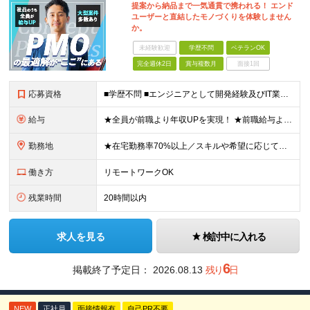
提案から納品まで一気通貫で携われる！ エンド
ユーザーと直結したモノづくりを体験しません
か。
未経験歓迎
学歴不問
ベテランOK
完全週休2日
賞与複数月
面接1回
応募資格
■学歴不問 ■エンジニアとして開発経験及びIT業界でのマネジメント経験をお持ちの方 ≪こんな想いをお持ちの方にピッタリ≫ ◎大規模案件にマネジメントポジションとして携わりたい ◎今より収入もスキルも
給与
★全員が前職より年収UPを実現！ ★前職給与より120％アップ実績あり ★前職給与を最大限に考慮 ★入社4年目で年収800万円の社員も在籍！ 年俸420万円～960万円（1/12を毎月支給）＋インセ
勤務地
★在宅勤務率70%以上／スキルや希望に応じてフルリモートも可 ★転勤なし 本社または一都三県のプロジェクト先（メインは東京23区内）にて勤務いただきます！ 【本社】 東京都荒川区西日暮里5-10-
働き方
リモートワークOK
残業時間
20時間以内
求人を見る
検討中に入れる
6
掲載終了予定日：
2026.08.13
残り
日
NEW
正社員
面接情報有
自己PR不要