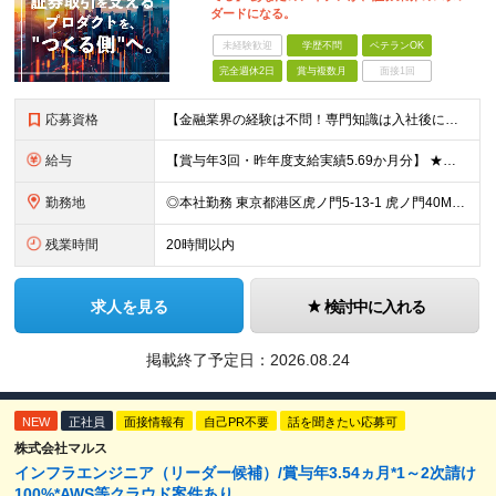
ダードになる。
未経験歓迎
学歴不問
ベテランOK
完全週休2日
賞与複数月
面接1回
応募資格
【金融業界の経験は不問！専門知識は入社後に学べます】 ◎学歴不問 ◎システム開発の実務経験をお持ちの方 └3年以上・Java、C#いずれかの使用経験をお持ちの方を想定しております 【以下のような方は
給与
【賞与年3回・昨年度支給実績5.69か月分】 ★想定年収500万円～ ★前職給与考慮あり 月給27万円～59万円 +残業代全額支給(1分単位、監督職以下) +人事評価による賞与年2回（4月/10月）
勤務地
◎本社勤務 東京都港区虎ノ門5-13-1 虎ノ門40MTビル 8F ※原則として、転居を伴う転勤はありません ※(変更の範囲)上記を除く当社関連勤務地
残業時間
20時間以内
求人を見る
検討中に入れる
掲載終了予定日：
2026.08.24
NEW
正社員
面接情報有
自己PR不要
話を聞きたい応募可
株式会社マルス
インフラエンジニア（リーダー候補）/賞与年3.54ヵ月*1～2次請け
100%*AWS等クラウド案件あり