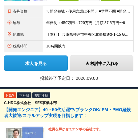
応募資格
＼開発領域・使用言語は不問／ ■学歴不問 ■開発経験3年以上 （例：TypeScript/Next.js/Flutter/Python/Djangoなど） ★こんな方を歓迎します！ ・「特定領域だけ
給与
年俸制：450万円～720万円（月額 37.5万円〜60万円） ※経験・スキル・前職給与を最大限考慮の上、決定いたします。 ※試用期間6ヶ月あり（期間中は資格取得等各種補助および奨学金支援手当は対象
勤務地
【本社】 兵庫県神戸市中央区北長狭通3-1-15 Gビル神戸三宮3F ※転勤はありません ※(変更の範囲)上記を除く当社関連勤務地
残業時間
10時間以内
求人を見る
検討中に入れる
掲載終了予定日：
2026.09.03
NEW
正社員
契約社員
C-HRC株式会社 SES事業本部
【開発エンジニア】40・50代活躍中/ブランクOK/ PM・PMO経験
者大歓迎/スキルアップ実現を目指します！
社員を輝かせてナンボの会社です。