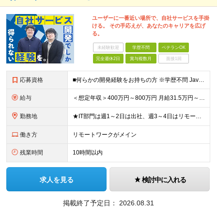
ユーザーに一番近い場所で、自社サービスを手掛
ける。 その手応えが、あなたのキャリアを広げ
る。
未経験歓迎
学歴不問
ベテランOK
完全週休2日
賞与複数月
面接1回
応募資格
■何らかの開発経験をお持ちの方 ※学歴不問 Javaは経験ないがWebアプリケーション運用知識やDB知識が豊富など 何か一つでも強みがあれば活躍できる可能性があります！ 興味をお持ちいただけましたら
給与
＜想定年収＞400万円～800万円 月給31.5万円～55万円＋賞与＋交通費全額支給＋各種手当 ※経験・能力などを考慮し相談の上、当社規定により決定します。 ※上記金額には16～21時間分のみなし残
勤務地
★IT部門は週1～2日は出社、週3～4日はリモートワーク ★勤務地はご本人のご希望を最優先します ■飯田橋オフィス／東京都新宿区揚場町2-26 SKビル ■本社／神奈川県相模原市南区古淵2-14-
働き方
リモートワークがメイン
残業時間
10時間以内
求人を見る
検討中に入れる
掲載終了予定日：
2026.08.31