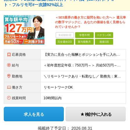
ト・フルリモ可#一次請92%以上
＜SES業界の働き方に疑問を抱いた方へ＞ 還元率
の数字マジックに、あなたの価値を低く見積もら
れていませんか？
未経験歓迎
学歴不問
ベテランOK
完全週休2日
賞与複数月
面接1回
応募資格
【実力に見合った報酬とポジションを手に入れたい方】 ●システム開発の実務経験（目安：8年以上） ●プロジェクトリーダーやチームマネジメントの経験（目安：2年以上） ※学歴不問 ★こんな方にピッタリで
給与
＜初年度想定年収：750万円～＞ 月給50万円～＋諸手当＋決算賞与＋寸志の計2回 ※経験・スキルを考慮し決定します。 ※固定残業代（30時間分／9.5万円～）を含みます。超過分は別途支給します。 ※試
勤務地
＼リモートワークあり・転勤なし／ 勤務先：東京都23区、神奈川県、千葉県、埼玉県の各プロジェクト先 ※リモートワーク可能ですが案件により変更の場合がございます。 ■本社 東京都豊島区南池袋1-16-
働き方
リモートワークOK
残業時間
10時間以内
求人を見る
検討中に入れる
掲載終了予定日：
2026.08.31