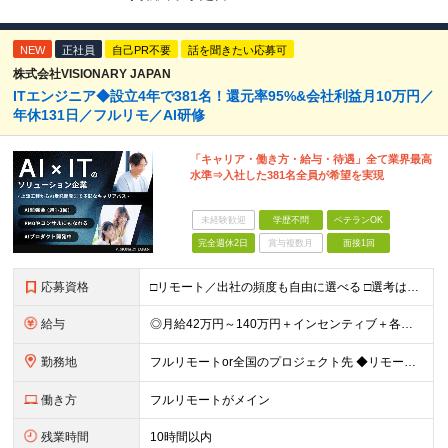
NEW
正社員
自己PR不要
話を聞きたい応募可
株式会社VISIONARY JAPAN
ITエンジニア◆設立4年で381名！還元率95%&会社利益月10万円／
年休131日／フルリモ／AI研修
「キャリア・働き方・給与・待遇」全て業界最高
水準⇒入社した381名全員が希望を実現
未経験歓迎
学歴不問
ベテランOK
完全週休2日
賞与複数月
面接1回
応募資格
□リモート／出社の頻度も自由に選べる □選考は役員とWeb面談1回のみ □学歴不問／第二新卒歓迎／ブランクOK 【応募条件】 ◎ITエンジニアの実務経験1年以上をお持ちの方 └言語・業界・ジャンル不
給与
◎月給42万円～140万円＋インセンティブ＋各種手当 ・エンジニア平均年収640万円 ・入社したエンジニア全員年収UP！平均180万円UP！ ・還元率80~95%！平均還元率86.9% ・単価連動型⇒
勤務地
フルリモートor全国のプロジェクト先 ◆リモート実施率93%（リモート／出社の頻度も自分で選べる） ◆UIターン歓迎！転勤なし ※(変更の範囲)上記を除く当社関連勤務地 ＼独立した評価機関による評価
働き方
フルリモートがメイン
残業時間
10時間以内