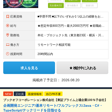
完全週休2日
賞与複数月
面接1回
応募資格
■学歴不問 ■以下のいずれか1つ以上の経験をお持ちの方 ・ITプロジェクトで、PMやPLとして顧客折衝・上流工程・マネジメントなどの経験がある方 ・ITコンサルタントとしての実務経験がある方 ≪以下
給与
★想定年収800万円～最大2000万円可 ★前職給与を考慮 ★ストックオプション付与あり（IPO間近） ★昇給制度あり ┗入社6カ月後に3％以上の昇給があります。その後、業績に合わせて適宜、昇給します
勤務地
本社・プロジェクト先（東京都23区・横浜・川崎・千葉・埼玉が中心）いずれかでの勤務となります（常駐は全体の1割程度！） 《本社》東京都港区虎ノ門3-5-1 虎ノ門37森ビル12F ※(変更の範囲)
働き方
リモートワーク相談可能
残業時間
20時間以内
求人を見る
検討中に入れる
掲載終了予定日：
2026.08.20
NEW
正社員
面接情報有
自己PR不要
ブックオフコーポレーション株式会社【東証プライム上場企業100％子会社】
企画開発エンジニア/基本リモート/フルフレックス/Java・C#・
TypeScript/テックリードを目指せる