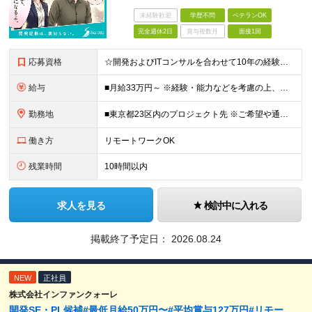
未経験歓迎
学歴不問
ベテランOK
完全週休2日
賞与複数月
面接1回
応募資格
☆開発およびITコンサルを合わせて10年の経験者は最大限に評価します！ ■学歴不問 ■以下いずれかの経験をお持ちの方 ┗システム開発の経験（2年以上） ┗インフラ設計or構築経験（2年以上） ┗PMo
給与
■月給33万円～ ※経験・能力などを考慮の上、当社規定により優遇します。 ※上記にはみなし残業代(25時間分3万8325円～)を含みます。25時間を超える残業には別途全額残業代を支給します。 ◎
勤務地
■東京都23区内のプロジェクト先 ※ご希望や通勤時間を考慮して、配属先を決定します。 【本社】 東京都新宿区西新宿4-10-19 3階 ＼オフィス移転！デスクも心機一転アップデート！／ 全席に
働き方
リモートワークOK
残業時間
10時間以内
求人を見る
検討中に入れる
掲載終了予定日：
2026.08.24
NEW
正社員
株式会社インファンクォーレ
開発SE・PL候補#最低月給50万円〜#平均賞与127万円#リモー