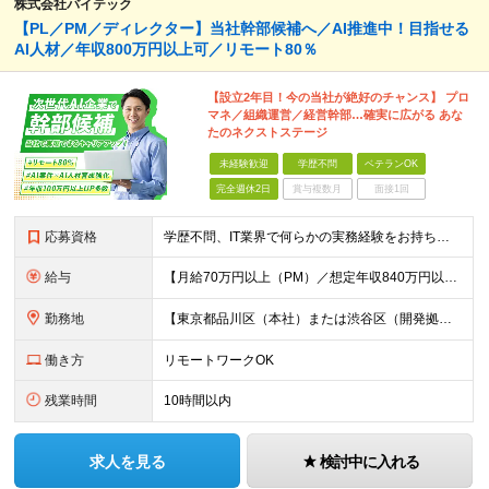
株式会社バイテック
【PL／PM／ディレクター】当社幹部候補へ／AI推進中！目指せる
AI人材／年収800万円以上可／リモート80％
【設立2年目！今の当社が絶好のチャンス】 プロ
マネ／組織運営／経営幹部…確実に広がる あな
たのネクストステージ
未経験歓迎
学歴不問
ベテランOK
完全週休2日
賞与複数月
面接1回
応募資格
学歴不問、IT業界で何らかの実務経験をお持ちの方（3年以上） ※PG/SE経験がある方歓迎、PM/PL経験があれば即戦力として優遇 ※ブランクのある方歓迎 ※担当業務/フェーズ/使用言語などは限定せず
給与
【月給70万円以上（PM）／想定年収840万円以上】 ★詳しくは下記をご参照ください！ ■SE/PL/テスト計画以降などの上流フェーズ 月給53万円以上 ※想定年収636万円以上 ■PM/ディレク
勤務地
【東京都品川区（本社）または渋谷区（開発拠点）各プロジェクト先の勤務地】 ◎リモート案件も多数のため在宅勤務も可能です！ 常駐・ハイブリッド型・フルリモートなど柔軟に対応しています。 ※転勤はございま
働き方
リモートワークOK
残業時間
10時間以内
求人を見る
検討中に入れる