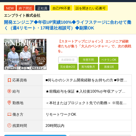
NEW
終了間近
正社員
自己PR不要
話を聞きたい応募可
エンブライト株式会社
開発エンジニア◆年収UP実績100%◆ライフステージに合わせて働
く（週4リモート・17時退社相談可）◆副業OK
【スタートアップにジョイン】 エンジニア経験
者たちが集う「大人のベンチャー」で、次の挑戦
を。
未経験歓迎
学歴不問
ベテランOK
完全週休2日
賞与複数月
面接1回
応募資格
■何らかのシステム開発経験をお持ちの方 ■学歴不問 ＜こんな“前向き”な方を歓迎します＞ ・会社が大きくなっていく過程を楽しみたい方 ・決められたルールに従うだけでなく、自分で考えて動ける方 ・新し
給与
★前職給与を保証 ★入社後100%が年収アップの実績あり 月給35万円～＋賞与年2回（各1.5ヶ月分） └残業代全額支給（固定残業代なし） └決算賞与（会社の年度末の利益に応じて、決算賞与を支給）
勤務地
＜本社またはプロジェクト先での勤務＞ ※現在はチームビルディングを目的に、本社への持ち帰り・自社内での勤務を基本としています。 案件や個人の事情に応じて、リモートワークも可能です。 【本社】 東京都
働き方
リモートワークOK
残業時間
20時間以内