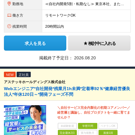
勤務地
≪自社内開発5割・転勤なし≫ 東京本社、または東京都23区内、 神奈川県のクライアント先での勤務となります。 ┃東京本社：東京都中央区日本橋茅場町1-3-9 茅場町MYビル6階 (変更の範囲)上記
働き方
リモートワークOK
残業時間
20時間以内
求人を見る
検討中に入れる
掲載終了予定日：
2026.08.20
NEW
正社員
アステッキホールディングス株式会社
Webエンジニア*自社開発*残業月1h未満*定着率92％*健康経営優良
法人*年休120日～*開発フェーズ不問
＼自社サービス完全内製化の初期コアメンバー／
経営層と議論し、自社プロダクトを一緒に育てま
せんか？
未経験歓迎
学歴不問
ベテランOK
完全週休2日
賞与複数月
面接1回