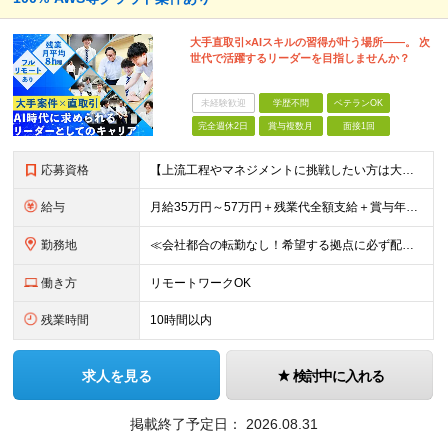
大手直取引×AIスキルの習得が叶う場所――。 次
世代で活躍するリーダーを目指しませんか？
未経験歓迎
学歴不問
ベテランOK
完全週休2日
賞与複数月
面接1回
応募資格
【上流工程やマネジメントに挑戦したい方は大歓迎です！】 ★インフラエンジニアとしての実務経験をお持ちの方 ★上記に加え、下記いずれかに該当する方 ・チームのリーダー／サブリーダーの経験をお持ちの方 ・
給与
月給35万円～57万円＋残業代全額支給＋賞与年3.45ヵ月(リーダー経験者) 月給32万円～43万円＋残業代全額支給＋賞与年3.45ヵ月(実務経験者) 入社時想定年収： 490万円～798万円(リー
勤務地
≪会社都合の転勤なし！希望する拠点に必ず配属します。新潟Uターン・Iターン大歓迎！≫ 首都圏(東京、神奈川、千葉、埼玉)または新潟市、長岡市周辺のお客様先または各拠点での勤務となります。 ■東京支社
働き方
リモートワークOK
残業時間
10時間以内
求人を見る
検討中に入れる
掲載終了予定日：
2026.08.31