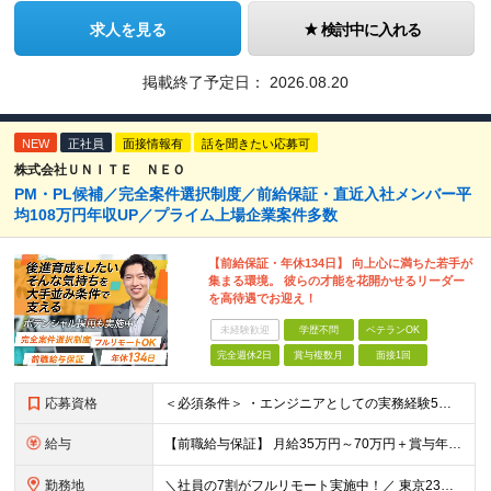
求人を見る
検討中に入れる
掲載終了予定日：
2026.08.20
NEW
正社員
面接情報有
話を聞きたい応募可
株式会社ＵＮＩＴＥ ＮＥＯ
PM・PL候補／完全案件選択制度／前給保証・直近入社メンバー平
均108万円年収UP／プライム上場企業案件多数
【前給保証・年休134日】 向上心に満ちた若手が
集まる環境。 彼らの才能を花開かせるリーダー
を高待遇でお迎え！
未経験歓迎
学歴不問
ベテランOK
完全週休2日
賞与複数月
面接1回
応募資格
＜必須条件＞ ・エンジニアとしての実務経験5年以上 ＜尚可条件＞ ・PM、PL経験 ・後輩指導やチームリーダーなど、何らかのリード経験 ※リーダー未経験の方のご応募も大歓迎です！ポテンシャル採用を
給与
【前職給与保証】 月給35万円～70万円＋賞与年2回＋各種手当 ※前職の給与・スキル・経験を考慮の上、決定いたします。 ※月給には固定残業代（月30時間分／5万円～10万円）を含みます。超過分は別途
勤務地
＼社員の7割がフルリモート実施中！／ 東京23区内など1都3県を中心としたプロジェクト先での勤務となります。 ※勤務地は希望を考慮します ≪本社≫ 東京都渋谷区恵比寿南1丁目3番7号 隅越ビル5階