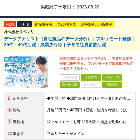
掲載終了予定日：
2026.08.20
NEW
正社員
面接情報有
自己PR不要
話を聞きたい応募可
株式会社リベンリ
データアナリスト（自社製品のデータ分析）｜フルリモート勤務｜
30代～40代活躍｜残業少なめ｜子育て社員多数活躍
顧客の課題にまっすぐ向き合い、 本質的な改善
提案に集中する。 フルリモートで裁量拡がるデ
ータアナリストへ。
未経験歓迎
学歴不問
ベテランOK
完全週休2日
賞与複数月
面接1回
応募資格
◆学歴不問 ◆課題解決に向けたデータ分析の実務経験 ※事業会社でのご経験をお持ちの方、 データ分析～プレゼンまでのご経験をお持ちの方は尚歓迎します ＜歓迎要件・求める人物像＞ ◎複雑な課題を整理し
給与
月給30万円〜40万円（経験・能力を考慮して決定） ※固定残業代20時間分（4.0〜5.5万円）含む／超過分は全額支給 ※経験・スキルを考慮のうえ決定いたします ※6ヶ月の試用期間あり。期間中の待遇に
勤務地
◎フルリモートも可 ◎首都圏の拠点で勤務いただくことを想定しております ■本社（湘南本社） 神奈川県藤沢市辻堂神台2-2-1 アイクロス湘南8階 └JR東海道線「辻堂駅」徒歩3分 ■東北支社 秋田
働き方
フルリモートがメイン