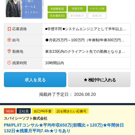
未経験歓迎
学歴不問
ベテランOK
完全週休2日
賞与複数月
面接1回
応募資格
■学歴不問 ■システムエンジニアとして半年以上のご経験をお持ちの方（言語問わず） ※IT未経験の方も応募可能です。 【例えばこのような方におススメ！】 ◇上流工程を目指したい方 ◇セキュリティ分野に
給与
◆月収25万円～100万円（年俸制/年俸300万円～1200万円）＋業績・季節手当 ※年俸は、12分割です。 ※前職給与や経験・スキルなどを考慮し加給・優遇します。 ※各種手当込み、交通費および残業
勤務地
東京23区内のクライアント先での勤務となります。 ※経験やスキル、通勤時間などの希望を考慮のうえ、勤務地を決定します ≪本社≫ 【本社】 東京都品川区東品川4-12-8 品川シーサイドイーストタワー
残業時間
10時間以内
求人を見る
検討中に入れる
掲載終了予定日：
2026.08.20
NEW
正社員
自己PR不要
話を聞きたい応募可
スパイシーソフト株式会社
PM/PL/ITコンサル★平均年収650万(前職比＋120万)★年間休日
132日★残業月平均7.4h★リモあり