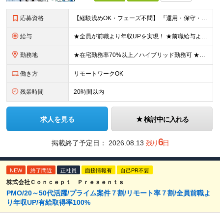
応募資格
【経験浅めOK・フェーズ不問】 『運用・保守・監視の経験しかないが、設計構築へキャリアチェンジしたい！』 『将来が見えないので、マルチなスキルを身につけたい！』 などなど、今のフェーズに悩む『意欲が
給与
★全員が前職より年収UPを実現！ ★前職給与より120％アップ実績あり ★前職給与を最大限に考慮 ★入社4年目で年収800万円の社員も在籍！ 年俸336万円～880万円（1/12を毎月支給）＋インセ
勤務地
★在宅勤務率70%以上／ハイブリッド勤務可 ★転勤なし 本社または一都三県のプロジェクト先（東陽町、浜松町などメインは東京23区内）にて勤務いただきます！ 【本社】 東京都荒川区西日暮里5-10-
働き方
リモートワークOK
残業時間
20時間以内
求人を見る
検討中に入れる
6
掲載終了予定日：
2026.08.13
残り
日
NEW
終了間近
正社員
面接情報有
自己PR不要
株式会社Ｃｏｎｃｅｐｔ Ｐｒｅｓｅｎｔｓ
PMO/20～50代活躍/プライム案件７割/リモート率７割/全員前職よ
り年収UP/有給取得率100%