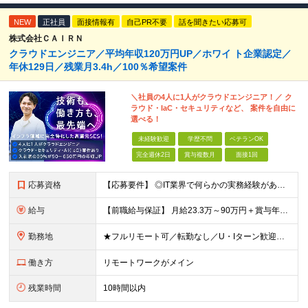
NEW
正社員
面接情報有
自己PR不要
話を聞きたい応募可
株式会社ＣＡＩＲＮ
クラウドエンジニア／平均年収120万円UP／ホワイ ト企業認定／
年休129日／残業月3.4h／100％希望案件
＼社員の4人に1人がクラウドエンジニア！／ ク
ラウド・IaC・セキュリティなど、 案件を自由に
選べる！
未経験歓迎
学歴不問
ベテランOK
完全週休2日
賞与複数月
面接1回
応募資格
【応募要件】 ◎IT業界で何らかの実務経験がある方 └2～3ヶ月の実務経験のある方は歓迎します！ 例）PCキッティングやモバイル通信基地局の業務経験者など インフラエンジニアとして経験のある方は、
給与
【前職給与保証】 月給23.3万～90万円＋賞与年2回＋インセンティブ ★年収1000万円以上の実績あり！ ※上記月給には月20～30時間分（2万9,300円～21万7,900円）の固定残業代を含み
勤務地
★フルリモート可／転勤なし／U・Iターン歓迎★ ◎勤務地は相談の上、ご自宅近くに調整します！ 【勤務地】 本社、または東京／埼玉／千葉／神奈川／愛知／仙台のクライアント先 ◎完全在宅（フルリモート）
働き方
リモートワークがメイン
残業時間
10時間以内