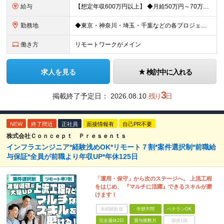
給与
【想定年収600万円以上】 ◆月給50万円～70万円＋賞与年2回 ※経験・年齢・能力を考慮の上、当社規定により優遇いたします ※試用期間1ヶ月あり、待遇等に差異なし ※残業代別途全額支給 〈スキル別
勤務地
◆東京・神奈川・埼玉・千葉などの各プロジェクト先 ※希望勤務地を考慮します。 ※お客様先の9割は、東京23区内です。 ※転居を伴う転勤はありません。 ※フルリモートの場合は原則客先常駐となります。
働き方
リモートワークがメイン
求人を見る
検討中に入れる
3
掲載終了予定日：
2026.08.10
残り
日
NEW
終了間近
正社員
面接情報有
自己PR不要
株式会社Ｃｏｎｃｅｐｔ Ｐｒｅｓｅｎｔｓ
インフラエンジニア*経験浅めOK*リモート７割*案件選択制*前職給
与保証*全員が前職より年収UP*年休125日
「運用・保守」から次のステージへ。 上流工程
をはじめ、 『マルチに活躍』できるスキルが磨
けます！
未経験歓迎
学歴不問
ベテランOK
完全週休2日
賞与複数月
面接1回