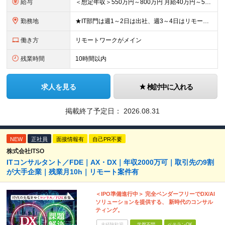
給与
＜想定年収＞550万円～800万円 月給40万円～55万円＋賞与＋交通費全額支給＋各種手当(子女教育手当等) ※経験・能力などを考慮し相談の上、当社規定により決定します。 ※上記金額には16～21時
勤務地
★IT部門は週1～2日は出社、週3～4日はリモートワーク ★勤務地はご本人のご希望を最優先します ■飯田橋オフィス／東京都新宿区揚場町2-26 SKビル ■本社／神奈川県相模原市南区古淵2-14-
働き方
リモートワークがメイン
残業時間
10時間以内
求人を見る
検討中に入れる
掲載終了予定日：
2026.08.31
NEW
正社員
面接情報有
自己PR不要
株式会社ITSO
ITコンサルタント／FDE｜AX・DX｜年収2000万可｜取引先の9割
が大手企業｜残業月10h｜リモート案件有
＜IPO準備進行中＞ 完全ベンダーフリーでDX/AI
ソリューションを提供する、 新時代のコンサル
ティング。
未経験歓迎
学歴不問
ベテランOK