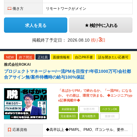
働き方
リモートワークがメイン
求人を見る
検討中に入れる
3
掲載終了予定日：
2026.08.10
残り
日
NEW
終了間近
正社員
面接情報有
自己PR不要
話を聞きたい応募可
株式会社ROKAI
プロジェクトマネージャー/一流PMを目指す/年収1000万可/会社都
合アサイン無/案件待機時の給与100%保証
「名ばかりPM」で終わるか、「一流PM」になる
か。 その差は、環境で決まる。 ◆エンジニアtyp
e記事掲載中◆
未経験歓迎
学歴不問
ベテランOK
完全週休2日
賞与複数月
面接1回
応募資格
◆高卒以上 ◆PM/PL、PMO、ITコンサル、要件定義、顧客折衝いずれかの経験をお持ちの方 ～こんな方に向いています～ ・代表とフラットにキャリアや給与の相談をしたい ・火消しや目先の調整だけで