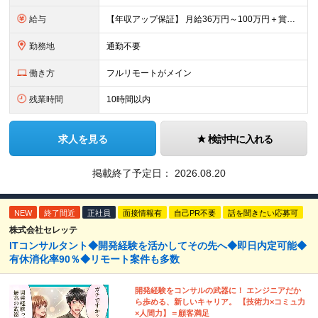
給与
【年収アップ保証】 月給36万円～100万円＋賞与（年3回）＋諸手当 ◆想定年収432万円〜1200万円(経験・スキルを考慮し決定) ※年収アップ保証付帯 ◆基本給には⽉20時間分の固定残業代(31,
勤務地
通勤不要
働き方
フルリモートがメイン
残業時間
10時間以内
求人を見る
検討中に入れる
掲載終了予定日：
2026.08.20
NEW
終了間近
正社員
面接情報有
自己PR不要
話を聞きたい応募可
株式会社セレッテ
ITコンサルタント◆開発経験を活かしてその先へ◆即日内定可能◆
有休消化率90％◆リモート案件も多数
開発経験をコンサルの武器に！ エンジニアだか
ら歩める、新しいキャリア。 【技術力×コミュ力
×人間力】＝顧客満足