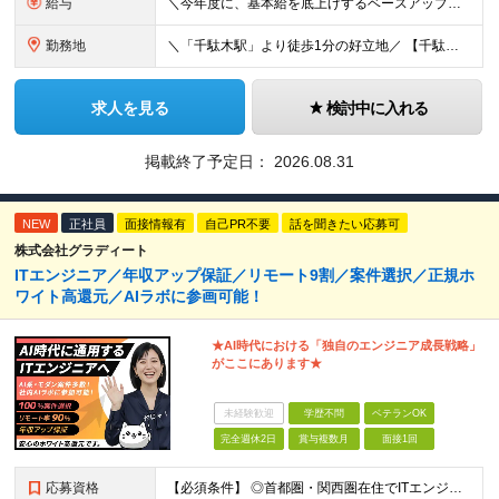
給与
＼今年度に、基本給を底上げするベースアップを実施！／ ◆月給23万～40万円＋賞与年2回＋交通費全額支給 ※経験・資格・能力等を考慮の上、当社規定により優遇します。 ※上記の金額に加えて、時間外手当
勤務地
＼「千駄木駅」より徒歩1分の好立地／ 【千駄木営業所】 東京都文京区千駄木3-31-12 ワコーレ千駄木ビル4階 ☆他の拠点でも募集中！ 【関西営業所】 大阪府大阪市西区西本町1-7-21 ニシモト
求人を見る
検討中に入れる
掲載終了予定日：
2026.08.31
NEW
正社員
面接情報有
自己PR不要
話を聞きたい応募可
株式会社グラディート
ITエンジニア／年収アップ保証／リモート9割／案件選択／正規ホ
ワイト高還元／AIラボに参画可能！
★AI時代における「独自のエンジニア成⻑戦略」
がここにあります★
未経験歓迎
学歴不問
ベテランOK
完全週休2日
賞与複数月
面接1回
応募資格
【必須条件】 ◎首都圏・関西圏在住でITエンジニアとしての実務経験が3年以上ある⽅（開発・インフラいずれも歓迎） →首都圏（東京、神奈川、千葉、埼玉）、関西圏（大阪、兵庫、京都）在住のITエンジニア採