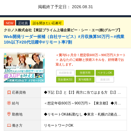
掲載終了予定日：
2026.08.31
NEW
正社員
話を聞きたい応募可
クロノス株式会社【東証プライム上場企業ピー・シー・エー(株)グループ】
Web開発リーダー候補（自社サービス）#月収換算50万円～#残業
10h以下#20代活躍中#リモート率7割
＜賞与5ヶ月分！想定収600万～900万円スタート
＞ あなたのご経験と技術スキルを、好待遇でお
迎えします。
未経験歓迎
学歴不問
ベテランOK
完全週休2日
賞与複数月
面接1回
応募資格
◆下記【1】と【2】両方に当てはまる方 【1】Webアプリ開発：5年以上 【2】下記いずれか5年以上のご経験 C#、SQL、JavaScript、HTML+CSS、React、PHP、Larave
給与
＜想定年収600万～900万円＞ 【東京都】 ◆月給：37.2万円～＋賞与年2回（賞与支給実績5ヶ月分）＋残業代全額支給 ※技能手当(スキル・経験により支給)／地域手当(東京：3万円)を含む ※3ヶ
勤務地
◆リモートOK&転勤なし ◆東京・札幌の2拠点で募集中 【東京本社】 東京都千代田区神田練塀町300 住友不動産秋葉原駅前ビル17F 【札幌開発センター】 北海道札幌市北区北7条西4-5-1 伊藤
働き方
リモートワークOK