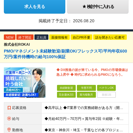
求人を見る
検討中に入れる
掲載終了予定日：
2026.08.20
NEW
終了間近
正社員
面接情報有
自己PR不要
話を聞きたい応募可
株式会社ROKAI
PMO/マネジメント未経験歓迎/副業OK/フレックス可/平均年収600
万円/案件待機時の給与100%保証
◆ DX推進の波が来ている今、PMOの市場価値は
急上昇中 ◆ 時代に求められるPMOになろう。
未経験歓迎
学歴不問
ベテランOK
完全週休2日
賞与複数月
面接1回
応募資格
◆高卒以上 ◆IT業界での実務経験がある方（開発・インフラ・サポート等、職種不問） ★マネジメント・PMOの経験は一切問いません！ ～こんな方は向いています～ ・2〜3人の小規模なチームで、リーダー
給与
◆月給40万円～70万円＋賞与年2回 ※経験・年齢・能力を考慮の上、当社規定により優遇いたします ※試用期間1ヶ月あり、待遇等に差異なし ※残業代別途全額支給 ＜平均年収600万円＞ 年収420万円
勤務地
◆東京・神奈川・埼玉・千葉などの各プロジェクト先 ※希望勤務地を考慮します。 ※お客様先の9割は、東京23区内です。 ※転居を伴う転勤はありません。 ※客先常駐の場合はクライアントのルールに準じます。