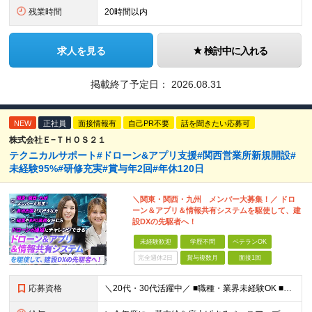
残業時間
20時間以内
求人を見る
検討中に入れる
掲載終了予定日：
2026.08.31
NEW
正社員
面接情報有
自己PR不要
話を聞きたい応募可
株式会社Ｅ−ＴＨＯＳ２１
テクニカルサポート#ドローン&アプリ支援#関西営業所新規開設#
未経験95%#研修充実#賞与年2回#年休120日
＼関東・関西・九州 メンバー大募集！／ ドロ
ーン＆アプリ＆情報共有システムを駆使して、建
設DXの先駆者へ！
未経験歓迎
学歴不問
ベテランOK
完全週休2日
賞与複数月
面接1回
応募資格
＼20代・30代活躍中／ ■職種・業界未経験OK ■第二新卒歓迎 ■学歴不問 ＼こんな方にぴったりです／ ◎ドローン操縦、最新のガジェット、映像クリエイティブに興味がある方 ◎ゲームや機械をいじるの