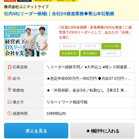
株式会社ユニマットライフ
社内SE(リーダー候補)｜全社DX推進業務◆青山本社勤務
□社員3,000名規模・多角事業のDXを推進！□ 経
営直下のDXリーダーとして、あなたの「企画」
を形に
未経験歓迎
学歴不問
ベテランOK
完全週休2日
賞与複数月
面接1回
応募資格
＼リーダー経験不問／ ●大卒以上 ●情シス関連業務の実務経験(2～3年を想定) ～こんな方に最適なポジションです～ ・大きな裁量、スケール感で企画を動かしたい方 ・アイデアや経験を活かして構想から関
給与
★想定年収600万円～800万円 ◆月給37.5万円～50万円＋賞与年2回 ※経験・年齢・能力などを考慮の上、決定します。 ※残業代は管理職採用のためなし ※試用期間3ヶ月(期間中の待遇等に差異なし
勤務地
★「外苑前駅」徒歩3分／転勤なし 【東京】東京都港区南青山2-12-14 ユニマット青山ビル ※(変更の範囲)上記を除く当社関連勤務地
働き方
リモートワーク相談可能
残業時間
10時間以内
求人を見る
検討中に入れる