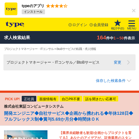
typeのアプリ
インストール
ログイン
会員登録
検討中(
0
)
MENU
164
求人検索結果
件中
1～50
件表示
プロジェクトマネージャー・ITコンサル × BtoBサービスの転職・求人情報
プロジェクトマネージャー・ITコンサル／BtoBサービス
変更
保存した検索条件
PICK UP!
正社員
面接情報有
自己PR不要
話を聞きたい応募可
株式会社東証コンピュータシステム
開発エンジニア◆自社サービス◆企画から携われる◆年休128日◆
フルフレックス制◆賞与5.69か月分◆時間休ＯＫ
【業界未経験者も歓迎/企画からプロダクトを育
てる】 あなたのアイデアが、証券業界のスタン