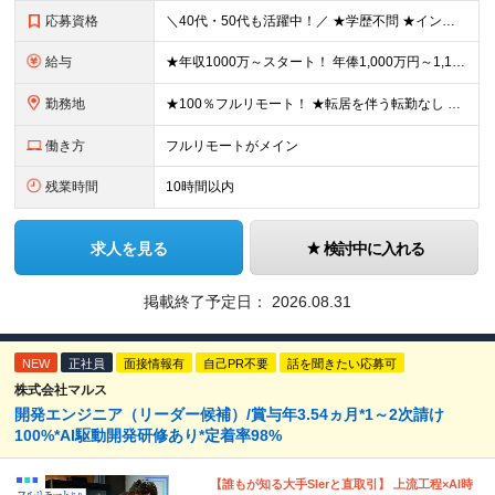
応募資格
＼40代・50代も活躍中！／ ★学歴不問 ★インフラエンジニアの経験を5年以上お持ちの方 ≪こんな方にピッタリです！≫ ◎自身の市場価値を正当に評価してほしい ◎今より年収をアップさせたい ◎多彩な
給与
★年収1000万～スタート！ 年俸1,000万円～1,162万8,000円（12分割） ※経験・スキルを考慮の上決定します ※上記金額には固定残業代（月30h分・158,400円～184,000円
勤務地
★100％フルリモート！ ★転居を伴う転勤なし 本社またはプロジェクト先にて勤務いただきます！ ※プロジェクト先は一都三県及び23区内がメイン 【本社】 東京都新宿区神楽坂1-2 研究社英語センタ
働き方
フルリモートがメイン
残業時間
10時間以内
求人を見る
検討中に入れる
掲載終了予定日：
2026.08.31
NEW
正社員
面接情報有
自己PR不要
話を聞きたい応募可
株式会社マルス
開発エンジニア（リーダー候補）/賞与年3.54ヵ月*1～2次請け
100%*AI駆動開発研修あり*定着率98%
【誰もが知る大手SIerと直取引】 上流工程×AI時