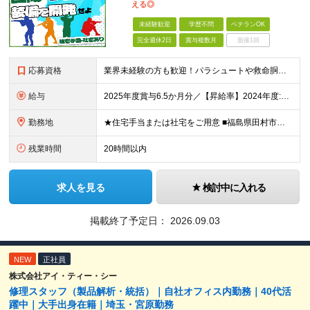
える◎
未経験歓迎
学歴不問
ベテランOK
完全週休2日
賞与複数月
面接1回
応募資格
業界未経験の方も歓迎！パラシュートや救命胴衣などの知識がなくても全く問題ありません！ ★以下のいずれかに当てはまる方を歓迎します！ 【1】メーカーでの技術開発・設計経験をお持ちの方 ⇒「少しだけ開発
給与
2025年度賞与6.5か月分／【昇給率】2024年度:5％ 2025年度：6％（昇給年1回） 月給25万円～35万円 ※経験に応じて給与は変動します。 想定年収400万円～600万円 【各種手当
勤務地
★住宅手当または社宅をご用意 ■福島県田村市大越町上大越字後原10-71 ■東京都品川区荏原2-4-46 ※マイカー通勤OK（駐車場有） (変更の範囲)上記を除く当社関連勤務地
残業時間
20時間以内
求人を見る
検討中に入れる
掲載終了予定日：
2026.09.03
NEW
正社員
株式会社アイ・ティー・シー
修理スタッフ（製品解析・統括）｜自社オフィス内勤務｜40代活
躍中｜大手出身在籍｜埼玉・宮原勤務