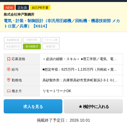
NEW
正社員
自己PR不要
株式会社神戸製鋼所
電気・計装・制御設計（非汎用圧縮機／回転機・機器技術部 メカ
トロ室／兵庫）【K614】
未経験歓迎
学歴不問
ベテランOK
完全週休2日
賞与複数月
面接1回
応募資格
＜必須の経験・スキル＞ ●理工学部／電気、電子、情報、制御、システム学科出身の方 ●電気・計装・制御設計の業務経験をお持ちの方 ●英語にご興味をお持ちの方 ＜求める人物像＞ ・機械営業の経験がなくて
給与
■想定年収：625万円～1,135万円（月例給＋賞与＋諸手当） ※残業手当は残業時間に応じて支給 ※試用期間2ヶ月あり（期間中の労働条件変更無）
勤務地
高砂製作所：兵庫県高砂市荒井町新浜2-3-1 ※(変更の範囲)業務の都合等により会社の定める事業所への異動を命じることがあります。
働き方
リモートワークOK
求人を見る
検討中に入れる
掲載終了予定日：
2026.10.01