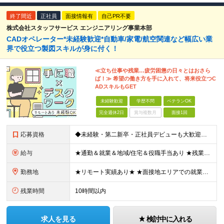
終了間近
正社員
面接情報有
自己PR不要
株式会社スタッフサービス エンジニアリング事業本部
CADオペレーター*未経験歓迎*自動車/家電/航空関連など幅広い業
界で役立つ製図スキルが身に付く！
≪立ち仕事や残業…疲労困憊の日々とはおさら
ば！≫ 希望の働き方を手に入れて、将来役立つC
ADスキルもGET
未経験歓迎
学歴不問
ベテランOK
完全週休2日
賞与複数月
面接1回
応募資格
◆未経験・第二新卒・正社員デビューも大歓迎／経験・知識ゼロでOK！ ◆学歴不問 ★人物重視 ★入社前の経験・スキルはゼロでOK CADの基本的な知識・操作経験がある方は歓迎します。 地方在住の方も
給与
★通勤＆就業＆地域/住宅＆役職手当あり ★残業代は全額支給 ★選べる給与制度あり！ ■東京・神奈川・千葉・埼玉勤務の場合 月給24.5万円～55万円＋諸手当 （残業代は全額支給） (20,000円の
勤務地
★リモート実績あり★ ★面接地エリアでの就業率92％以上！ 『地元で働きたい』という希望に、業界トップクラス約7,000件の取引事業所数、90,000件以上のプロジェクトから検討をいたします。 全
残業時間
10時間以内
求人を見る
検討中に入れる