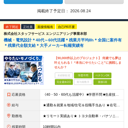
掲載終了予定日：
2026.08.24
終了間近
正社員
面接情報有
自己PR不要
株式会社スタッフサービス エンジニアリング事業本部
機械・電気設計＊40代～60代活躍＊残業月平均8h＊全国に案件有
＊残業代全額支給＊大手メーカー転籍実績有
【90,000件以上のプロジェクト】 何歳でも夢は
叶えられる！ “本当にやりたいこと”に挑戦しま
せんか？
未経験歓迎
学歴不問
ベテランOK
完全週休2日
賞与複数月
面接1回
応募資格
《40・50・60代も活躍中》 ■学歴不問 ■生産技術・生産管理・品質保証・評価・設計いずれかの実務経験をお持ちの方 ▽こんな方にオススメです！▽ 「経験を活かして幅広いプロジェクトに携わりたい」
給与
★通勤＆就業＆地域/住宅＆役職手当あり ★在宅勤務実績あり ★残業代は全額支給 ★選べる給与制度あり！ ■東京・神奈川・千葉・埼玉勤務の場合 月給24.5万円～55万円＋諸手当 （残業代は全額支給）
勤務地
★リモート実績あり★ トヨタ自動車・パナソニック・東芝など大手メーカーでのポストも多数！ 全国の取引先での就業となります（沖縄を除く） 『地元で働きたい』という希望に、業界トップクラス約7,00
残業時間
10時間以内