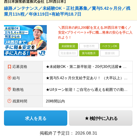
西日本旅客鉄道株式会社【JR西日本】
線路メンテナンス／未経験OK・正社員募集／賞与5.42ヶ月分／残
業月11h程／年休119日+有給平均18.7日
＼西日本の約1,200駅を支えるJR西日本で働く／
安定×プライベート×手に職…将来の安心を手に入
れよう！
未経験歓迎
学歴不問
ベテランOK
完全週休2日
賞与複数月
面接1回
応募資格
★未経験OK・第二新卒歓迎・20代30代活躍★ ☆高卒以上 ☆社会人経験（就労経験）がある方 業界・ポジション・年数は不問です！ 「誰もが知る大手企業で働きたい」 「1人より、チームで仕事がした
給与
★賞与5.42ヶ月分支給予定あり！ （大卒以上）月給24万1,692円～39万5,780円＋各種手当＋賞与2回 （高卒以上）月給22万2,662円～39万5,780円＋各種手当＋賞与2回 ※上記は2
勤務地
★U/Iターン歓迎！ご自宅から通える範囲での勤務となります ★JR西日本本社（大阪市北区）または、当社事業エリア内（北陸から北九州まで）の各支社で勤務 ※関西に本社あり※ 〈近畿エリア〉 三重県（
残業時間
20時間以内
求人を見る
検討中に入れる
掲載終了予定日：
2026.08.31