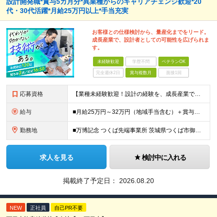
設計開発職*賞与5カ月分*異業種からのキャリアチェンジ歓迎*20
代・30代活躍*月給25万円以上*手当充実
お客様との仕様検討から、量産化までをリード。
成長産業で、設計者としての可能性を広げられま
す。
未経験歓迎
学歴不問
ベテランOK
完全週休2日
賞与複数月
面接1回
応募資格
【業種未経験歓迎！設計の経験を、成長産業で活かせます】 ＜応募条件＞ ◇高卒以上 ◇業種未経験歓迎 ◇何らかの製品設計経験をお持ちの方（分野不問） └2DCADまたは3DCADの操作経験がある方を想
給与
■月給25万円～32万円（地域手当含む）＋賞与年2回（5カ月分※昨年度実績）＋各種手当 ※上記月給には月1万9075円以上の地域手当を含みます ※上記月給に残業代は含みません、残業代は別途全額支給い
勤務地
■万博記念 つくば先端事業所 茨城県つくば市御幸が丘18 ※U・Iターン歓迎
求人を見る
検討中に入れる
掲載終了予定日：
2026.08.20
NEW
正社員
自己PR不要