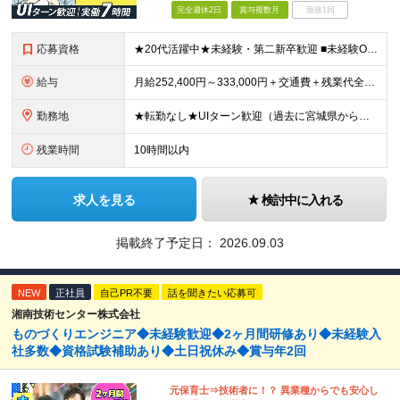
完全週休2日
賞与複数月
面接1回
応募資格
★20代活躍中★未経験・第二新卒歓迎 ■未経験OK ■高卒以上 《こんな方にピッタリ》 □自分の時間を大切にしながら働きたい □PCの自作や車、バイクいじりなどが好き □一生モノの「手に職」をつけ
給与
月給252,400円～333,000円＋交通費＋残業代全額＋家族手当＋出張手当など ※経験やスキルを考慮して決定いたします ※残業代は別途全額支給いたします ※試用期間6カ月あり（期間中の給与・待遇
勤務地
★転勤なし★UIターン歓迎（過去に宮城県からの移住実績あり） 【横浜ラボ】神奈川県横浜市西区戸部町3-50 イイダビル 1F ※(変更の範囲)上記を除く当社関連勤務地
残業時間
10時間以内
求人を見る
検討中に入れる
掲載終了予定日：
2026.09.03
NEW
正社員
自己PR不要
話を聞きたい応募可
湘南技術センター株式会社
ものづくりエンジニア◆未経験歓迎◆2ヶ月間研修あり◆未経験入
社多数◆資格試験補助あり◆土日祝休み◆賞与年2回
元保育士⇒技術者に！？ 異業種からでも安心し