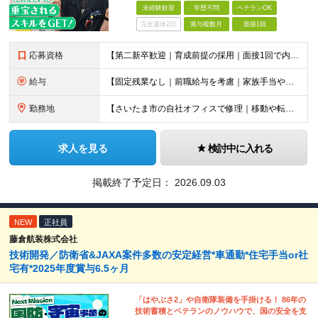
未経験歓迎
学歴不問
ベテランOK
完全週休2日
賞与複数月
面接1回
応募資格
【第二新卒歓迎｜育成前提の採用｜面接1回で内定】 ■ 学歴不問 ■ 職種・業界未経験OK ＼1つでも当てはまる方にオススメ／ □ 家電やガジェット、PCが好きな方 □ 趣味でよく機械いじりをしている
給与
【固定残業なし｜前職給与を考慮｜家族手当や資格手当など各種手当が充実】 ■未経験の方 月給24万円～＋各種手当＋賞与年2回 ＼こんな方は優遇します／ ■オーディオや家電の修理経験がある方、もしくは家
勤務地
【さいたま市の自社オフィスで修理｜移動や転勤なし｜車通勤OK】 ■ 埼玉県さいたま市北区吉野町1-437-12 └マイカー通勤OK（無料駐車場完備・スタッフの6～7割が車通勤) 現在は埼玉県内
求人を見る
検討中に入れる
掲載終了予定日：
2026.09.03
NEW
正社員
藤倉航装株式会社
技術開発／防衛省&JAXA案件多数の安定経営*車通勤*住宅手当or社
宅有*2025年度賞与6.5ヶ月
「はやぶさ2」や自衛隊装備を手掛ける！ 86年の
技術蓄積とベテランのノウハウで、国の安全を支