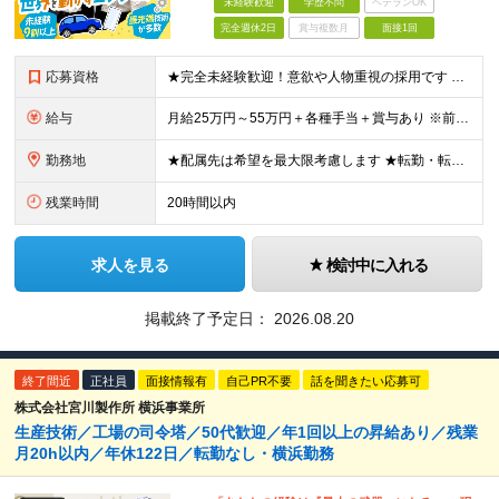
未経験歓迎
学歴不問
ベテランOK
完全週休2日
賞与複数月
面接1回
応募資格
★完全未経験歓迎！意欲や人物重視の採用です ★文系・理系問わず歓迎いたします！ ■学歴不問 ■第二新卒歓迎 ■職種・業種・社会人未経験OK ■フリーター・社会人経験10年以上の方も歓迎 ■ブランク・
給与
月給25万円～55万円＋各種手当＋賞与あり ※前職の給与・経験・スキルなどを考慮のうえで決定します ※残業代は1分単位で全額支給します ※試用期間3ヶ月。その間の給与・待遇に差異はありません ★充実
勤務地
★配属先は希望を最大限考慮します ★転勤・転居については相談可能です ★U・Iターン歓迎 全国の各プロジェクト先で募集します。 ＜プロジェクト先＞ ■北海道：千歳市 ■関東：埼玉県・千葉県・東京都
残業時間
20時間以内
求人を見る
検討中に入れる
掲載終了予定日：
2026.08.20
終了間近
正社員
面接情報有
自己PR不要
話を聞きたい応募可
株式会社宮川製作所 横浜事業所
生産技術／工場の司令塔／50代歓迎／年1回以上の昇給あり／残業
月20h以内／年休122日／転勤なし・横浜勤務