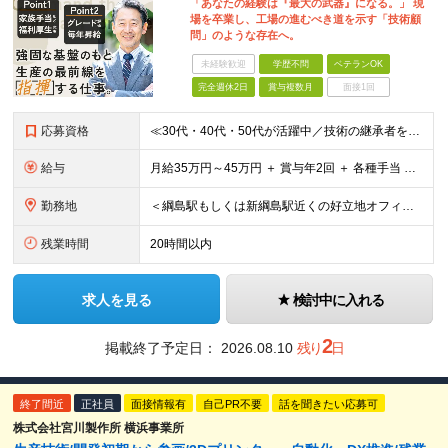
「あなたの経験は『最大の武器』になる。」 現
場を卒業し、工場の進むべき道を示す「技術顧
問」のような存在へ。
未経験歓迎
学歴不問
ベテランOK
完全週休2日
賞与複数月
面接1回
応募資格
≪30代・40代・50代が活躍中／技術の継承者を求めています≫ ◎生産技術または製造技術の実務経験をお持ちの方 ┗年数は問いません。10年、20年と培ってきた熟練の知見を高く評価します。 ┗「量産立ち
給与
月給35万円～45万円 ＋ 賞与年2回 ＋ 各種手当 ※上記はあくまで下限の目安です。あなたの長年の経験・スキルを最大限に考慮し、加給優遇いたします。 ※試用期間3ヶ月間あり（期間中の給与・待遇に差
勤務地
＜綱島駅もしくは新綱島駅近くの好立地オフィス＞ 【横浜事業所】 横浜市港北区樽町2-1-6 └転勤、客先常駐はございません！ ◎宮城工場へ3ヶ月に1回程度出張あり ◎中国・フィリピン自社工場へ年1
残業時間
20時間以内
求人を見る
検討中に入れる
2
掲載終了予定日：
2026.08.10
残り
日
終了間近
正社員
面接情報有
自己PR不要
話を聞きたい応募可
株式会社宮川製作所 横浜事業所