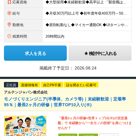
応募資格
◆大型採用◆未経験歓迎◆高卒以上 「製造職は初めて…」という方でも大丈夫。 イチから丁寧にお教えしますのでご安心ください。 ＼こんなアナタにピッタリ／ ◎「人の健康に貢献したい」という想いがある
給与
◆月収30万円以上可 ◆初年度年収400万円～500万円想定 月給21万7,080円～22万7,810円＋各種手当＋賞与年2回 ★「手当」や「賞与」が手厚いため、1年目未経験でも年収400万円以上
勤務地
◆原則転勤なし◆マイカー通勤OK ◆UIターンや移住転職歓迎。Web面接実施中 ＜茨城工場＞ 茨城県稲敷郡阿見町吉原3586 ┗クリーンで働きやすいのが魅力です。 ★豊かな自然と便利な生活環境が調
残業時間
20時間以内
求人を見る
検討中に入れる
掲載終了予定日：
2026.08.24
正社員
面接情報有
自己PR不要
話を聞きたい応募可
アルテンジャパン株式会社
モノづくりエンジニア(半導体、カメラ等)｜未経験歓迎｜定着率
95％｜最長2ヶ月の研修｜世界TOP10入り(※)
「最長2ヶ月の研修×世界トップ10(※)の安定基
盤」で 未経験から"一生モノの技術"を身につけま
せんか？