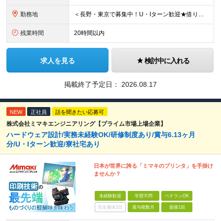
勤務地
＜長野・東京で募集中！U・Iターン歓迎★借り上げ社宅制度あり！＞ ■本社 住所：長野県東御市滋野乙2182-3 ★マイカー通勤OK！駐車場あり ■東京支社 住所：東京都品川区北品川5-9-41 T
残業時間
20時間以内
求人を見る
検討中に入れる
掲載終了予定日：
2026.08.17
NEW
正社員
話を聞きたい応募可
株式会社ミマキエンジニアリング【プライム市場上場企業】
ハードウェア設計/実務未経験OK/研修制度あり/賞与6.13ヶ月
分/U・Iターン歓迎/寮社宅あり
日本が世界に誇る「ミマキのプリンタ」を手掛け
ませんか？
未経験歓迎
学歴不問
ベテランOK
完全週休2日
賞与複数月
面接1回