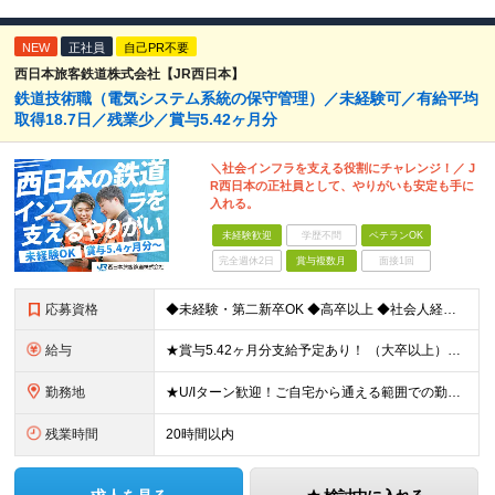
NEW
正社員
自己PR不要
西日本旅客鉄道株式会社【JR西日本】
鉄道技術職（電気システム系統の保守管理）／未経験可／有給平均
取得18.7日／残業少／賞与5.42ヶ月分
＼社会インフラを支える役割にチャレンジ！／ J
R西日本の正社員として、やりがいも安定も手に
入れる。
未経験歓迎
学歴不問
ベテランOK
完全週休2日
賞与複数月
面接1回
応募資格
◆未経験・第二新卒OK ◆高卒以上 ◆社会人経験（就労経験）がある方 └業界・ポジション・年数不問 〈20～30代の社員が多数活躍中！〉 若手からベテランまで、さまざまな方が在籍。 前職経験を活かし
給与
★賞与5.42ヶ月分支給予定あり！ （大卒以上）月給24万1,692円～39万5,780円＋各種手当＋賞与2回 （高卒以上）月給22万2,662円～39万5,780円＋各種手当＋賞与2回 ※上記は
勤務地
★U/Iターン歓迎！ご自宅から通える範囲での勤務となります ★JR西日本本社（大阪市北区）または、当社事業エリア内（北陸から北九州まで）の各支社で勤務 ※関西に本社あり※ 〈近畿エリア〉 三重県（
残業時間
20時間以内