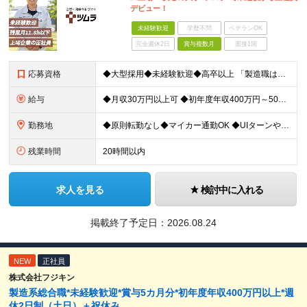
デビュー！
未経験歓迎
学歴不問
ベテランOK
完全週休2日
賞与複数月
面接1回
応募資格
◆大型採用◆未経験歓迎◆高卒以上 「製造職は初めて…」という方でも大丈夫。 イチから丁寧にお教えしますのでご安心ください。 ＼こんなアナタにピッタリ／ ◎「人の健康に貢献したい」という想いがある
給与
◆月収30万円以上可 ◆初年度年収400万円～500万円想定 月給21万7,080円～22万7,810円＋各種手当＋賞与年2回 ★「手当」や「賞与」が手厚いため、1年目未経験でも年収400万円以上
勤務地
◆原則転勤なし◆マイカー通勤OK ◆UIターンや移住転職歓迎。Web面接実施中 ＜茨城工場＞ 茨城県稲敷郡阿見町吉原3586 ┗クリーンで働きやすいのが魅力です。 ★豊かな自然と便利な生活環境が調
残業時間
20時間以内
求人を見る
検討中に入れる
掲載終了予定日：
2026.08.24
NEW
正社員
株式会社フジキン
製造系総合職*未経験歓迎*賞与5カ月分*初年度年収400万円以上*週
休2日制（土日）＋祝休み