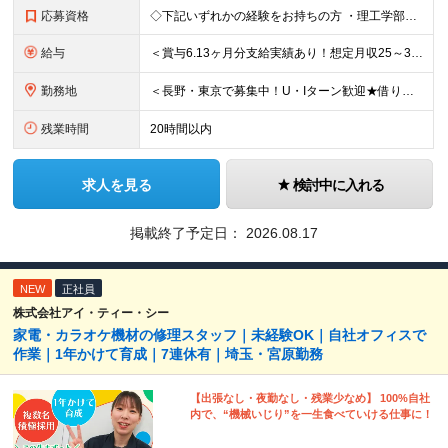
応募資格
◇下記いずれかの経験をお持ちの方 ・理工学部出身の方（理学系・機械系・電気系） ・デジタル、アナログ回路の設計経験者 ・FPGAの設計経験者 ・モータ、センサ選定などのハーネス設計経験者 ・電機評価、
給与
＜賞与6.13ヶ月分支給実績あり！想定月収25～33万円、想定年収460～700万＞ 月給：21万3000円～+各種手当 ＜修士号を取得している方＞ 月給：23万6500円～+各種手当 ※経験・ス
勤務地
＜長野・東京で募集中！U・Iターン歓迎★借り上げ社宅制度あり！＞ ■本社 住所：長野県東御市滋野乙2182-3 ★マイカー通勤OK！駐車場あり ■東京支社 住所：東京都品川区北品川5-9-41 T
残業時間
20時間以内
求人を見る
検討中に入れる
掲載終了予定日：
2026.08.17
NEW
正社員
株式会社アイ・ティー・シー
家電・カラオケ機材の修理スタッフ｜未経験OK｜自社オフィスで
作業｜1年かけて育成｜7連休有｜埼玉・宮原勤務
【出張なし・夜勤なし・残業少なめ】 100%自社
内で、“機械いじり”を一生食べていける仕事に！