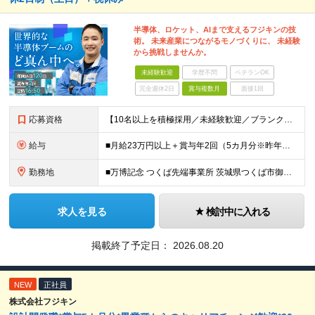
半導体、ロケット、AIまで支えるフジキンの技
術。 未来産業につながるモノづくりに、 未経験
から挑戦しませんか。
未経験歓迎
学歴不問
ベテランOK
完全週休2日
賞与複数月
面接1回
応募資格
【10名以上を積極採用／未経験歓迎／ブランクOK】 ＜応募条件＞ ◇高卒以上 ◇職種・業種未経験歓迎 ◇第二新卒歓迎 ＜こんな方を歓迎します＞ ◎チームで協力しながら仕事を進めたい方 ◎モノづくり
給与
■月給23万円以上＋賞与年2回（5カ月分※昨年度実績）＋各種手当 ※上記月給に残業代は含みません、残業代は別途全額支給いたします ※これまでの経験・スキルを考慮して優遇いたします
勤務地
■万博記念 つくば先端事業所 茨城県つくば市御幸が丘18 ※U・Iターン歓迎
求人を見る
検討中に入れる
掲載終了予定日：
2026.08.20
NEW
正社員
株式会社フジキン