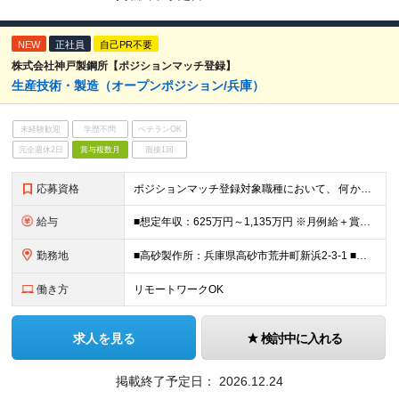
NEW
正社員
自己PR不要
株式会社神戸製鋼所【ポジションマッチ登録】
生産技術・製造（オープンポジション/兵庫）
未経験歓迎
学歴不問
ベテランOK
完全週休2日
賞与複数月
面接1回
応募資格
ポジションマッチ登録対象職種において、 何かしらの知識・経験を有する方 【活かせる経験・スキル】 ●T生産技術・製造技術の実務経験（工法開発、工程設計、量産立ち上げ、歩留り改善、設備投資企画など、
給与
■想定年収：625万円～1,135万円 ※月例給＋賞与＋諸手当 ※賞与年2回（6月、12月） ※残業手当は残業時間に応じて支給 ※給与額はあなたの経験と実績を踏まえて決定いたします ※試用期間2ヶ月あ
勤務地
■高砂製作所：兵庫県高砂市荒井町新浜2-3-1 ■加古川製鉄所：兵庫県加古川市金沢町1 ※業務の都合等により、会社の指示する業務への 異動を命じることがあります。
働き方
リモートワークOK
求人を見る
検討中に入れる
掲載終了予定日：
2026.12.24