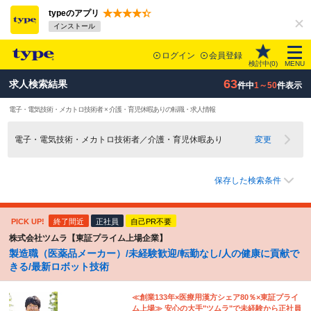
typeのアプリ
インストール
ログイン
会員登録
検討中(
0
)
MENU
63
求人検索結果
件中
1～50
件表示
電子・電気技術・メカトロ技術者 × 介護・育児休暇ありの転職・求人情報
電子・電気技術・メカトロ技術者／介護・育児休暇あり
変更
保存した検索条件
PICK UP!
終了間近
正社員
自己PR不要
株式会社ツムラ【東証プライム上場企業】
製造職（医薬品メーカー）/未経験歓迎/転勤なし/人の健康に貢献で
きる/最新ロボット技術
≪創業133年×医療用漢方シェア80％×東証プライ
ム上場≫ 安心の大手"ツムラ"で未経験から正社員