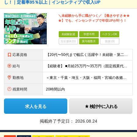
し！｜定着率95％以上｜インセンティブで収入UP
＼未経験から手に職がつく／ 【働きやすさ★★
★】でも、インセンティブで年収UPが叶う！
未経験歓迎
学歴不問
ベテランOK
完全週休2日
賞与複数月
面接1回
応募資格
【20代〜50代まで幅広く活躍中！未経験・第二新卒歓迎】 ◎学歴不問／普通自動車免許（AT限定可）をお持ちの方 ＼こんな方にぴったりです／ □ 機械いじりやコツコツ丁寧な作業が好き □ 頑張りが収入
給与
【経験者】 ■⽉給25万円〜35万円（固定残業代含む）＋等級⼿当＋インセンティブ＋賞与年2回（昨年度実績最⼤6カ⽉分） ※固定残業代は残業の有無に関わらず、⽉20時間分：3万4000円〜4万7500円
勤務地
＜東京・千葉・埼⽟・⼤阪・福岡・宮城の各拠点＞ ※勤務地は希望を考慮して決定します ※直⾏直帰OK ※転勤は基本的にありませんが、希望次第で別拠点への異動も可 ※全拠点オフィス内禁煙 ■秋葉原オフ
残業時間
20時間以内
求人を見る
検討中に入れる
掲載終了予定日：
2026.08.24