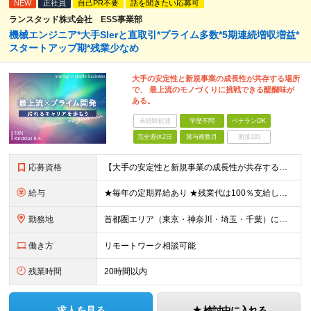
NEW
正社員
自己PR不要
話を聞きたい応募可
ランスタッド株式会社 ESS事業部
機械エンジニア*大手SIerと直取引*プライム多数*5期連続増収増益*
スタートアップ期*残業少なめ
大手の安定性と新規事業の成長性が共存する場所
で、 最上流のモノづくりに挑戦できる醍醐味が
ある。
未経験歓迎
学歴不問
ベテランOK
完全週休2日
賞与複数月
面接1回
応募資格
【大手の安定性と新規事業の成長性が共存する場所で活躍しませんか？】 ●機械の設計、評価、開発いずれかの経験をお持ちの方(年数不問) ★「今より上流の仕事にチャレンジしたい」という方も、 「管理＜モノづ
給与
★毎年の定期昇給あり ★残業代は100％支給します 月給30万円～73万円＋賞与年2回 ┗年収例：400万円～1000万円 ※経験・能力を考慮し規定により決定します ※試用期間6ヶ月あり（期間中の
勤務地
首都圏エリア（東京・神奈川・埼玉・千葉）にて勤務いただきます。 【東京本社】 東京都千代田区紀尾井町4-1 ニューオータニガーデンコート21F ※(変更の範囲)上記を除く当社関連勤務地
働き方
リモートワーク相談可能
残業時間
20時間以内
求人を見る
検討中に入れる