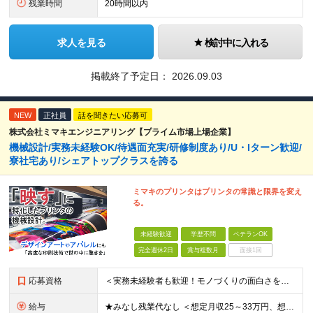
残業時間
20時間以内
求人を見る
検討中に入れる
掲載終了予定日：
2026.09.03
NEW
正社員
話を聞きたい応募可
株式会社ミマキエンジニアリング【プライム市場上場企業】
機械設計/実務未経験OK/待遇面充実/研修制度あり/U・Iターン歓迎/
寮社宅あり/シェアトップクラスを誇る
ミマキのプリンタはプリンタの常識と限界を変え
る。
未経験歓迎
学歴不問
ベテランOK
完全週休2日
賞与複数月
面接1回
応募資格
＜実務未経験者も歓迎！モノづくりの面白さを一緒に味わいましょう！＞ ◇学歴不問 ◇理工学部出身の方 └情報系、理学系、機械系、電気系、物質・材料系など
給与
★みなし残業代なし ＜想定月収25～33万円、想定年収460～700万＞ 月給：21万3000円～+各種手当 ＜修士号を取得している方＞ 月給：23万6500円～+各種手当 ※経験・スキルを考慮