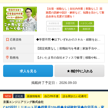
【出張・移動なし｜自社内作業｜夜勤なし】 回
路図の読解や設計・解析など、知識を活かして製
品全体を見渡す活躍を！
未経験歓迎
学歴不問
ベテランOK
完全週休2日
賞与複数月
面接1回
応募資格
◆学歴不問 ◆以下いずれかのスキル・経験をお持ちの方 └電気回路図（回路図）が読める方 └回路設計、または機械設計をしたことがある方 └コールセンター長の経験がある方 └品質保証の経験がある方 ※い
給与
【固定残業なし｜前職給与を考慮｜家族手当や資格手当など各種手当が充実】 ◆月給35万円以上＋各種手当＋賞与年2回 ※経験・スキル・前職の給与などを最大限考慮のうえ、決定します。 ※試用期間3ヶ月。その
勤務地
【さいたま市の自社オフィスで修理｜移動や転勤なし｜車通勤OK】 ■ 埼玉県さいたま市北区吉野町1-437-12 └マイカー通勤OK（無料駐車場完備） ※(変更の範囲)上記を除く当社関連勤務地
求人を見る
検討中に入れる
掲載終了予定日：
2026.09.03
NEW
正社員
面接情報有
自己PR不要
話を聞きたい応募可
京葉エンジニアリング株式会社
CAD設計｜リモート可◆残業月10h程◆未経験歓迎◆住宅手当・家