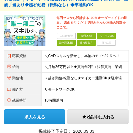
族手当あり◆越谷勤務（転勤なし）◆車通勤OK
毎回ゼロから設計する100％オーダーメイドの世
界。 図面を引くだけで終わらない本物の設計を
ここで。
未経験歓迎
学歴不問
ベテランOK
完全週休2日
賞与複数月
面接1回
応募資格
＼CADスキルを活かし、本物のモノづくりへ！／ ■学歴不問 ■CADを使ったことがある方（学生時代でも可） ■要普通免許 ～このような方にオススメです～ ・作業仕事から設計や構想に挑戦したい方 ・自
給与
＼月給26万円以上★賞与年2回＋決算賞与（業績による）あり／ ＜給与＞ 【未経験者】月給26万円～＋各種手当＋賞与年2回＋決算賞与（業績による） 【経験者】月給33万円～＋各種手当＋賞与年2回＋決算
勤務地
＜越谷勤務/転勤なし★マイカー通勤OK★駐車場あり（会社負担）＞ 【勤務先】 埼玉県越谷市花田4-15-13 ※(変更の範囲)上記を除く当社関連勤務地
働き方
リモートワークOK
残業時間
10時間以内
求人を見る
検討中に入れる
掲載終了予定日：
2026.09.03