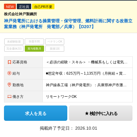
NEW
正社員
自己PR不要
株式会社神戸製鋼所
神戸発電所における操業管理・保守管理、燃料計画に関する改善立
案業務（神戸発電所 発電部／兵庫）【D207】
未経験歓迎
学歴不問
ベテランOK
完全週休2日
賞与複数月
面接1回
応募資格
＜必須の経験・スキル＞ ・機械系もしくは電気系の知識・業務経験をお持ちの方 ・発電所でのプラントエンジニア及び操業・保全企画運営経験をお持ちの方、または意欲のある方 ・エネルギーバランス・マテリアルバ
給与
■想定年収：625万円～1,135万円（月例給＋賞与＋諸手当） ※残業手当は残業時間に応じて支給 ※試用期間2ヶ月あり（期間中の労働条件変更無）
勤務地
神戸線条工場（神戸発電所）：兵庫県神戸市灘区灘浜東町2 ※(変更の範囲)業務の都合等により会社の定める事業所への異動を命じることがあります。
働き方
リモートワークOK
求人を見る
検討中に入れる
掲載終了予定日：
2026.10.01