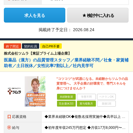
求人を見る
検討中に入れる
掲載終了予定日：
2026.08.24
終了間近
契約社員
自己PR不要
株式会社ツムラ【東証プライム上場企業】
医薬品（漢方）の品質管理スタッフ／業界経験不問／社食・家賃補
助有／土日祝休／女性比率7割以上／社内見学可
"コツコツ"が武器になる。未経験からツムラの品
質管理へ。 大手企業の好環境で、専門スキルを
身につけませんか？
未経験歓迎
学歴不問
ベテランOK
完全週休2日
賞与複数月
面接1回
応募資格
◆業界未経験OK◆複数名採用実施中◆高卒以上 ＼こんな方にオススメ／ ◎業界未経験から専門スキルを身につけたい ◎社会に役立つ仕事がしたい ◎安定した収入を手に入れたい ◎働きやすい会社で働きたい
給与
◆初年度年収245万円想定 ◆月収17万8,000円〜※月20日勤務の場合 日給8,900円＋各種手当＋賞与年2回（前年度実績：2ヶ月分） ★収入が高水準なだけでなく、会社の福利厚生を活用し生活費