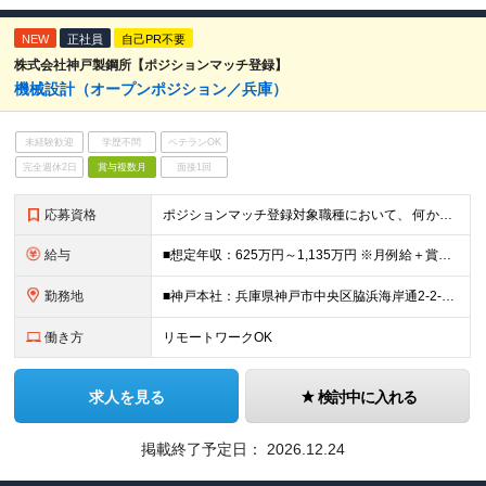
NEW
正社員
自己PR不要
株式会社神戸製鋼所【ポジションマッチ登録】
機械設計（オープンポジション／兵庫）
未経験歓迎
学歴不問
ベテランOK
完全週休2日
賞与複数月
面接1回
応募資格
ポジションマッチ登録対象職種において、 何かしらの知識・経験を有する方 【活かせる経験・スキル】 ●機械設計のご経験 ●英語に抵抗のない方（海外の顧客、パートナーやベンダーとのやり取りが発生します
給与
■想定年収：625万円～1,135万円 ※月例給＋賞与＋諸手当 ※賞与年2回（6月、12月） ※残業手当は残業時間に応じて支給 ※給与額はあなたの経験と実績を踏まえて決定いたします ※試用期間2ヶ月あ
勤務地
■神戸本社：兵庫県神戸市中央区脇浜海岸通2-2-4 ■高砂製作所：兵庫県高砂市荒井町新浜2-3-1 ※業務の都合等により、会社の指示する業務への 異動を命じることがあります。
働き方
リモートワークOK
求人を見る
検討中に入れる
掲載終了予定日：
2026.12.24