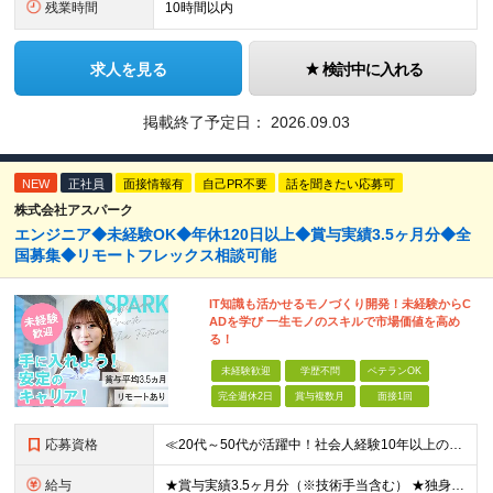
残業時間
10時間以内
求人を見る
検討中に入れる
掲載終了予定日：
2026.09.03
NEW
正社員
面接情報有
自己PR不要
話を聞きたい応募可
株式会社アスパーク
エンジニア◆未経験OK◆年休120日以上◆賞与実績3.5ヶ月分◆全
国募集◆リモートフレックス相談可能
IT知識も活かせるモノづくり開発！未経験からC
ADを学び 一生モノのスキルで市場価値を高め
る！
未経験歓迎
学歴不問
ベテランOK
完全週休2日
賞与複数月
面接1回
応募資格
≪20代～50代が活躍中！社会人経験10年以上の方も歓迎≫ ◆学歴不問 ◆未経験・ブランクOK ≫モノづくりに関する何らかの経験をお持ちの方は優遇します！ ～こんな方が活躍できます！～ ◎専門的な
給与
★賞与実績3.5ヶ月分（※技術手当含む） ★独身寮│寮費手当│引っ越し手当あり ★月給26万円も可能！ 【実務経験者】※前職の給与、経験、スキルをもとに決定 ・月給21万円～60万円＋時間外手当全