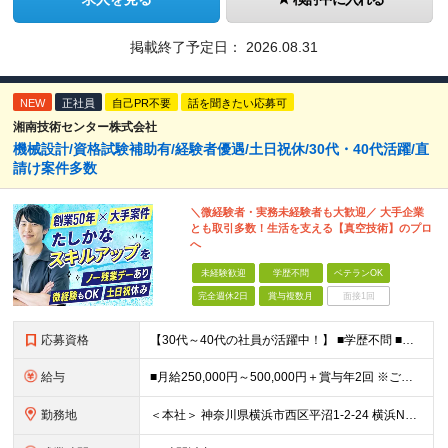
掲載終了予定日：
2026.08.31
NEW
正社員
自己PR不要
話を聞きたい応募可
湘南技術センター株式会社
機械設計/資格試験補助有/経験者優遇/土日祝休/30代・40代活躍/直
請け案件多数
＼微経験者・実務未経験者も大歓迎／ 大手企業
とも取引多数！生活を支える【真空技術】のプロ
へ
未経験歓迎
学歴不問
ベテランOK
完全週休2日
賞与複数月
面接1回
応募資格
【30代～40代の社員が活躍中！】 ■学歴不問 ■以下いずれかの要件を満たす方 ・2DCAD使用 ・何かしらの図面を書いていた方 ・製造スタッフ経験 ・理系の学校の卒業出身の方（工業高校なども含む）
給与
■月給250,000円～500,000円＋賞与年2回 ※ご経験・能力に応じて給与を決定いたします ※残業が発生した場合は別途全額支給いたします ※試用期間3ヶ月（条件変更なし）
勤務地
＜本社＞ 神奈川県横浜市西区平沼1-2-24 横浜NTビル3F ※基本的な勤務地は ＜神奈川県内中心＞となります。 ---------------------------------- 万が一、派遣