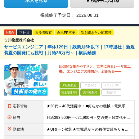
求人を見る
検討中に入れる
掲載終了予定日：
2026.08.31
NEW
正社員
面接情報有
自己PR不要
話を聞きたい応募可
古川物産株式会社
サービスエンジニア｜年休129日｜残業月5h以下｜17時退社｜新規
装置の開発にも挑戦｜月給39万円～｜横浜勤務
圧倒的な働きやすさと、世界に誇るレーザ加工
機。 エンジニアの理想が、全部ある――
未経験歓迎
学歴不問
ベテランOK
完全週休2日
賞与複数月
面接1回
応募資格
★30代～40代活躍中！ ■何らかの機械・電気系の技術職経験をお持ちの方 ■高卒以上 《こんな方にピッタリ》 □これまで培った機械・電気の知識を活かしたい □技術者として専門性をさらに高めたい □
給与
月給393,900円～621,900円＋交通費＋残業代全額＋家族手当＋出張手当など ※経験やスキルを考慮して決定いたします ※残業代は別途全額支給いたします ※試用期間6カ月あり（期間中の給与・待遇
勤務地
★UIターン歓迎★宮城県からの移住実績あり★転勤なし 【横浜ラボ】神奈川県横浜市西区戸部町3-50 イイダビル 1F ※(変更の範囲)上記を除く当社関連勤務地