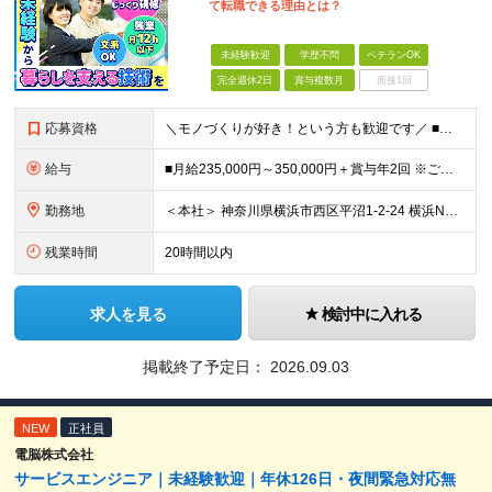
て転職できる理由とは？
未経験歓迎
学歴不問
ベテランOK
完全週休2日
賞与複数月
面接1回
応募資格
＼モノづくりが好き！という方も歓迎です／ ■学歴不問 ■39歳までの方（長期キャリア形成のため） ■未経験歓迎！ ………………………………… 教育制度が整っているため、 完全未経験、文系出身の方も 安
給与
■月給235,000円～350,000円＋賞与年2回 ※ご経験・能力に応じて給与を決定いたします ※残業が発生した場合は別途全額支給いたします ※試用期間3ヶ月（条件変更なし）
勤務地
＜本社＞ 神奈川県横浜市西区平沼1-2-24 横浜NTビル3F ※基本的な勤務地は ＜神奈川県内中心＞となります。 ---------------------------------- 万が一、派遣
残業時間
20時間以内
求人を見る
検討中に入れる
掲載終了予定日：
2026.09.03
NEW
正社員
電脳株式会社
サービスエンジニア｜未経験歓迎｜年休126日・夜間緊急対応無