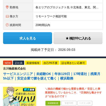
勤務地
各エリアのプロジェクト先 ※北海道、東北、関東、北信越、東海、関西、四国、中国、九州の各エリアから希望勤務地をお聞かせください。 ※転勤を伴わない エリア限定採用枠あり。U・Iターンも歓迎です！ ※プ
働き方
リモートワーク相談可能
残業時間
20時間以内
求人を見る
検討中に入れる
掲載終了予定日：
2026.09.03
NEW
正社員
面接情報有
自己PR不要
話を聞きたい応募可
古川物産株式会社
サービスエンジニア｜未経験OK｜年休129日｜17時退社｜残業月
5h以下｜安定企業で腰を据えて働く｜横浜勤務
＼独自の機械で確かな需要を獲得／ 安定した事
業展開をしているからこそ、 “圧倒的な働きやす
さ”があるのです！
未経験歓迎
学歴不問
ベテランOK