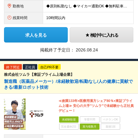
勤務地
◆原則転勤なし ◆マイカー通勤OK ◆無料駐車場を完備 ◆UIターンや移住転職歓迎。Web面接実施中 ＜茨城工場＞ 茨城県稲敷郡阿見町吉原3586 ┗クリーンで働きやすいのが魅力です。 ★豊かな自
残業時間
10時間以内
求人を見る
検討中に入れる
掲載終了予定日：
2026.08.24
終了間近
正社員
自己PR不要
株式会社ツムラ【東証プライム上場企業】
製造職（医薬品メーカー）/未経験歓迎/転勤なし/人の健康に貢献で
きる/最新ロボット技術
≪創業133年×医療用漢方シェア80％×東証プライ
ム上場≫ 安心の大手"ツムラ"で未経験から正社員
デビュー！
未経験歓迎
学歴不問
ベテランOK
完全週休2日
賞与複数月
面接1回