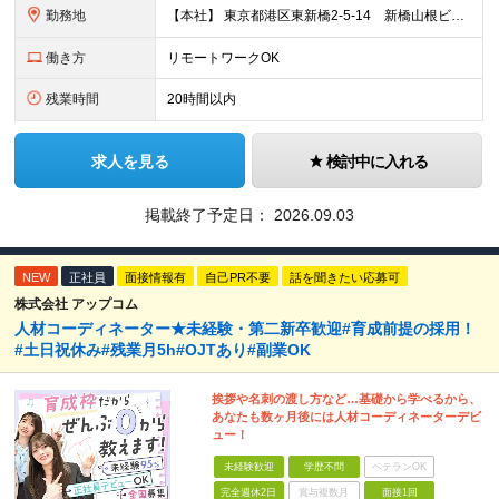
勤務地
【本社】 東京都港区東新橋2-5-14 新橋山根ビル7階
働き方
リモートワークOK
残業時間
20時間以内
求人を見る
検討中に入れる
掲載終了予定日：
2026.09.03
NEW
正社員
面接情報有
自己PR不要
話を聞きたい応募可
株式会社 アップコム
人材コーディネーター★未経験・第二新卒歓迎#育成前提の採用！
#土日祝休み#残業月5h#OJTあり#副業OK
挨拶や名刺の渡し方など…基礎から学べるから、
あなたも数ヶ月後には人材コーディネーターデビ
ュー！
未経験歓迎
学歴不問
ベテランOK
完全週休2日
賞与複数月
面接1回