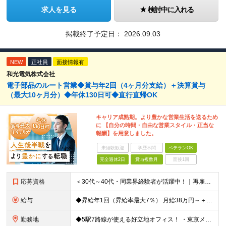
求人を見る
検討中に入れる
掲載終了予定日：
2026.09.03
NEW
正社員
面接情報有
和光電気株式会社
電子部品のルート営業◆賞与年2回（4ヶ月分支給）＋決算賞与
（最大10ヶ月分）◆年休130日可◆直行直帰OK
キャリア成熟期。より豊かな営業生活を送るため
に 【自分の時間・自由な営業スタイル・正当な
報酬】を用意しました。
未経験歓迎
学歴不問
ベテランOK
完全週休2日
賞与複数月
面接1回
応募資格
＜30代～40代・同業界経験者が活躍中！｜再雇用制度あり＞ ◆半導体・電子部品業界の営業経験をお持ちの方（年数不問） ◆高卒以上 ＼こんな思いをお持ちの方を歓迎します／ □会社のマイクロマネジメ
給与
◆昇給年1回（昇給率最大7％） 月給38万円～＋賞与年2回（昨年度4ヶ月分支給） ※前職の給与・経験・能力を考慮の上、決定いたします。 ※試用期間3ヶ月（期間中の条件変更なし）
勤務地
◆5駅7路線が使える好立地オフィス！ ・東京メトロ銀座線「末広町駅」「上野広小路駅」より徒歩約3分 ・JR各線「御徒町駅」より徒歩約4〜6分 ・都営大江戸線「上野御徒町駅」、日比谷線「仲御徒町駅」など