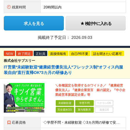
残業時間
20時間以内
求人を見る
検討中に入れる
掲載終了予定日：
2026.09.03
NEW
終了間近
正社員
面接情報有
自己PR不要
話を聞きたい応募可
株式会社サブスリー
IT営業*未経験歓迎*健康経営優良法⼈*フレックス制*オフィス内服
装自由*直行直帰OK*3カ月の研修あり
＼各種認定を取得するホワイトさ／ 『健康経営
優良法人』『健康企業宣言 銀の認定』『中小企
業経営革新認定企業』等
未経験歓迎
学歴不問
ベテランOK
完全週休2日
賞与複数月
面接1回
応募資格
◇学歴不問・未経験歓迎 ◇3カ月間の研修で安心スタート！ ◇営業/IT業界経験者はより歓迎 【こんな方を歓迎します】 ・IT業界で営業に挑戦したい方 ・チームで協力しながら働きたい方 ・ガツガツしす