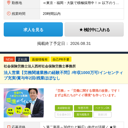
勤務地
≪東京・福岡・大阪で積極採用中！≫ 以下のうち、希望に合わせて配属いたします。 【東京本社】 東京都港区芝1-9-3 芝マツラビル4F 【大阪支店】 大阪府大阪市西区西本町1丁目5番20号 サーミ
残業時間
20時間以内
求人を見る
検討中に入れる
掲載終了予定日：
2026.08.31
NEW
正社員
面接情報有
自己PR不要
社会保険労務士法人西村社会保険労務士事務所
法人営業【労務関連業務の経験不問】/年収1000万可/インセンティ
ブ充実/賞与年2回/残業ほぼなし
「労務」＝「労働に関する環境の改善」です！
まずは私たちが“イイ環境”を作っています。
未経験歓迎
学歴不問
ベテランOK
完全週休2日
賞与複数月
面接1回
応募資格
＼第二新卒～30代など幅広い年代が活躍／ ★学歴不問 ★第二新卒歓迎 社会保険や労務の知識は必要ありません。 業界未経験からスタートできます！ ＼優遇します！／ ★何かしらの営業経験をお持ちの方（