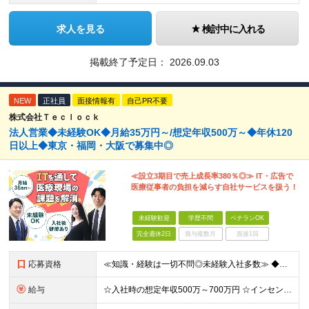
求人を見る
検討中に入れる
掲載終了予定日：
2026.09.03
NEW
正社員
面接情報有
自己PR不要
株式会社Ｔｅｃｌｏｃｋ
法人営業◆未経験OK◆月給35万円～/想定年収500万～◆年休120
日以上◆東京・福岡・大阪で募集中◎
≪設立3期目で売上成長率380％◎≫ IT・広告で
医療従事者の負担を減らす自社サービスを扱う！
未経験歓迎
学歴不問
ベテランOK
完全週休2日
賞与複数月
面接1回
応募資格
≪知識・経験は一切不問◎未経験入社多数≫ ◆未経験・第二新卒OK ◆学歴不問 ～このような方を歓迎します！～ ◇社会貢献性の高い仕事をしたい ◇医療業界に興味がある ◇今より生活を1ランクアップさ
給与
☆入社時の想定年収500万～700万円 ☆インセン年12回／1年目で1000万円も目指せる ☆社員の半数以上が年収800万円超え 月給35万円～＋インセンティブ＋各種手当 ※経験・スキルに応じて決