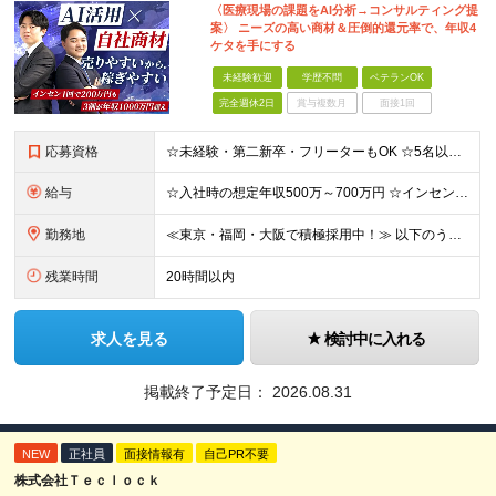
〈医療現場の課題をAI分析→コンサルティング提
案〉 ニーズの高い商材＆圧倒的還元率で、年収4
ケタを手にする
未経験歓迎
学歴不問
ベテランOK
完全週休2日
賞与複数月
面接1回
応募資格
☆未経験・第二新卒・フリーターもOK ☆5名以上の積極採用中！ ※学歴不問 ～このような方を歓迎します！～ ■今より生活を1ランクアップさせたい ■年収1000万円を目指したい ■営業スキルを身に付
給与
☆入社時の想定年収500万～700万円 ☆インセン年12回／1年目で1000万円も目指せる ☆社員の半数以上が年収800万円超え 月給35万円～＋インセンティブ＋各種手当 ※経験・スキルに応じて決
勤務地
≪東京・福岡・大阪で積極採用中！≫ 以下のうち、希望に合わせて配属いたします。 【東京本社】 東京都港区芝1-9-3 芝マツラビル4F 【大阪支店】 大阪府大阪市西区西本町1丁目5番20号 サーミ
残業時間
20時間以内
求人を見る
検討中に入れる
掲載終了予定日：
2026.08.31
NEW
正社員
面接情報有
自己PR不要
株式会社Ｔｅｃｌｏｃｋ