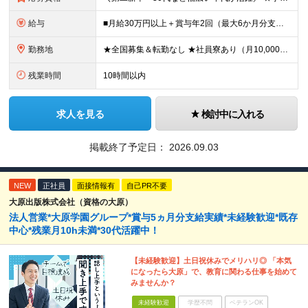
給与
■月給30万円以上＋賞与年2回（最大6か月分支給実績あり）＋インセンティブ ★インセンティブ毎月支給 └最大で30～65万円を獲得する社員も └入社5年未満の社員の月平均インセンティブ15万円 ★社
勤務地
★全国募集＆転勤なし ★社員寮あり（月10,000円～） ※勤務地による ★直行直帰OK ★車・自転車・バイク通勤OK ※一部事務所 【北海道・東北】 札幌事務所、仙台事務所 【関東】 大宮事務所
残業時間
10時間以内
求人を見る
検討中に入れる
掲載終了予定日：
2026.09.03
NEW
正社員
面接情報有
自己PR不要
大原出版株式会社（資格の大原）
法人営業*大原学園グループ*賞与5ヵ月分支給実績*未経験歓迎*既存
中心*残業月10h未満*30代活躍中！
【未経験歓迎】土日祝休みでメリハリ◎ 「本気
になったら大原」で、教育に関わる仕事を始めて
みませんか？
未経験歓迎
学歴不問
ベテランOK