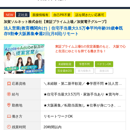
NEW
正社員
面接情報有
自己PR不要
話を聞きたい応募可
加賀ソルネット株式会社【東証プライム上場／加賀電子グループ】
法人営業(教育機関向け)｜住宅手当最大3.5万◆平均年齢39歳◆既
存9割◆大阪募集◆週2日(月8回)リモート
東証プライム上場Gの安定基盤のもと、 大阪で心
と生活にゆとりを持てる働き方を！
未経験歓迎
学歴不問
ベテランOK
完全週休2日
賞与複数月
面接1回
応募資格
＼未経験・第二新卒歓迎／ ◆学歴不問 ★法人営業未経験、IT業界未経験の方が多数活躍しています！ 「安定した環境で長く働きたい」 「過度なノルマから解放されたい」 「プライベートの時間も大切にしたい
給与
★住宅手当最大3.5万円・家族手当あり ★賞与年2回（業績次第では決算賞与支給あり） 【想定年収400万円～】 ◆月給245,500円～347,200円（一律手当を含む）＋各種手当＋賞与年2回（業績
勤務地
★大阪募集／転勤当面無し ★仕事が身につき、任せられるようになったタイミングからテレワーク業務も可能！ ★直行直帰OK・帰社義務なし 大阪営業所：大阪府大阪市中央区南船場2-2-6 加賀ビル5F
働き方
リモートワークOK
残業時間
20時間以内