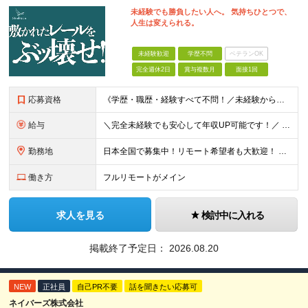
未経験でも勝負したい人へ。 気持ちひとつで、
人生は変えられる。
未経験歓迎
学歴不問
ベテランOK
完全週休2日
賞与複数月
面接1回
応募資格
《学歴・職歴・経験すべて不問！／未経験からのチャレンジ大歓迎◎》 ▼こんな気持ち、ひとつでも当てはまる方はぜひ！ □ なにか、人生を変えるきっかけがほしい □ 立ち仕事に疲れて、そろそろ座り仕事がい
給与
＼完全未経験でも安心して年収UP可能です！／ -------------- 【1】営業 月給25万円～80万円＋賞与 【2】事務 月給21万円～50万円＋賞与 【3】マーケ 月給25万円～80万円
勤務地
日本全国で募集中！リモート希望者も大歓迎！ ※クライアントオフィスへの出勤が必要な場合は、 「東京オフィス」または「首都圏・関西圏」になります ※勤務地の選択はご希望を考慮し、転居を伴う転勤はありま
働き方
フルリモートがメイン
求人を見る
検討中に入れる
掲載終了予定日：
2026.08.20
NEW
正社員
自己PR不要
話を聞きたい応募可
ネイバーズ株式会社