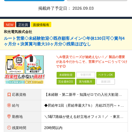
掲載終了予定日：
2026.09.03
NEW
正社員
面接情報有
和光電気株式会社
ルート営業◇未経験歓迎◇既存顧客メイン◇年休130日可◇賞与4
ヶ月分＋決算賞与最大10ヶ月分◇残業ほぼなし
＼AI普及でニーズが途絶えない！／ 製品の需要
がある今だからこそ、営業デビューにうってつけ
です◎
未経験歓迎
学歴不問
ベテランOK
完全週休2日
賞与複数月
面接1回
応募資格
【未経験・第二新卒・知識ゼロでの入社大歓迎！】 ★高卒以上／若手層が多数活躍中！ ＼こんな方を歓迎します／ □「立ち仕事や不規則なシフトから卒業したい」 □ 営業の経験も、理系・電気の知識も全くなし
給与
◆昇給年1回（昇給率最大7％） 月給25万円～＋賞与年2回（昨年度4ヶ月分支給） ※前職の給与・経験・能力を考慮の上、決定いたします。 ※試用期間3ヶ月（期間中の条件変更なし）
勤務地
＼5駅7路線が使える好立地オフィス！／ ・東京メトロ銀座線「末広町駅」「上野広小路駅」より徒歩約3分 ・JR各線「御徒町駅」より徒歩約4〜6分 ・都営大江戸線「上野御徒町駅」、日比谷線「仲御徒町駅」な
残業時間
20時間以内