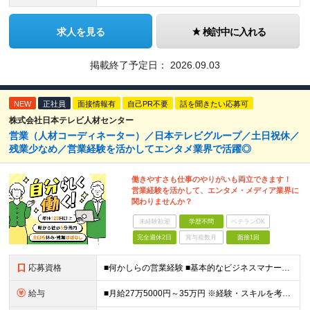
求人を見る
検討中に入れる
掲載終了予定日：
2026.09.03
NEW
正社員
面接情報有
自己PR不要
話を聞きたい応募可
株式会社日本テレビ人材センター
営業（人材コーディネーター）／日本テレビグループ／土日祝休／
残業少なめ／営業経験を活かしてエンタメ業界で活躍◎
働きやすさも仕事のやりがいも両立できます！
営業経験を活かして、エンタメ・メディア業界に
関わりませんか？
未経験歓迎
学歴不問
ベテランOK
完全週休2日
賞与複数月
面接1回
応募資格
■何かしらの営業経験 ■基本的なビジネスマナー・PCスキルをお持ちの方 ■学歴不問 【歓迎条件】 エンタメ・メディア領域で、人と人の間に立ち、物事を円滑に進めてきたご経験をお持ちの方は大歓迎です。
給与
■月給27万5000円～35万円 ※経験・スキルを考慮し決定します。 ※上記金額には、固定残業代（月40時間／6万4625円～8万2175円）を含みます。 ※超過分は別途支給します。 【試用期間】