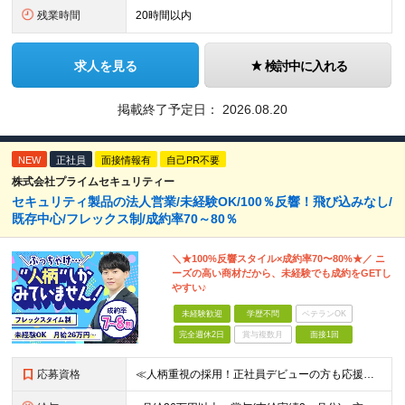
残業時間
20時間以内
求人を見る
検討中に入れる
掲載終了予定日：
2026.08.20
NEW
正社員
面接情報有
自己PR不要
株式会社プライムセキュリティー
セキュリティ製品の法人営業/未経験OK/100％反響！飛び込みなし/
既存中心/フレックス制/成約率70～80％
＼★100%反響スタイル×成約率70〜80%★／ ニ
ーズの高い商材だから、未経験でも成約をGETし
やすい♪
未経験歓迎
学歴不問
ベテランOK
完全週休2日
賞与複数月
面接1回
応募資格
≪人柄重視の採用！正社員デビューの方も応援◎≫ ★フリーターの方、転職回数なども一切不問 ■未経験OK ■学歴不問 ■普通自動車免許をお持ちの方（AT限定可） ≪こんな方にピッタリです！≫ ◎未経験