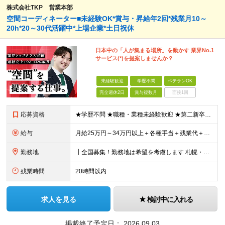
株式会社TKP 営業本部
空間コーディネーター■未経験OK*賞与・昇給年2回*残業月10～
20h*20～30代活躍中*上場企業*土日祝休
日本中の「人が集まる場所」を動かす 業界No.1
サービス(*)を提案しませんか？
未経験歓迎
学歴不問
ベテランOK
完全週休2日
賞与複数月
面接1回
応募資格
★学歴不問 ★職種・業種未経験歓迎 ★第二新卒歓迎 ＜こんな方にオススメ＞ ◎一つの商材ではなく、幅広い提案で勝負したい ◎成長企業でスケールの大きい仕事に挑戦したい ◎実力を評価されたい＆腰を据え
給与
月給25万円～34万円以上＋各種手当＋残業代＋賞与年2回 初年度想定年収：348万円～ ※経験・能力を考慮のうえ優遇します。 ※上記にはエリア給（10,000円～15,000円）、見込み残業代（20
勤務地
┃全国募集！勤務地は希望を考慮します 札幌・仙台・東京・横浜・金沢・名古屋・大阪・京都・広島・福岡 募集 ※上記のほか、全国に拠点あり ※キャリアアップやキャリアシフトに伴う転勤も一部ありますが、基
残業時間
20時間以内
求人を見る
検討中に入れる
掲載終了予定日：
2026.09.03