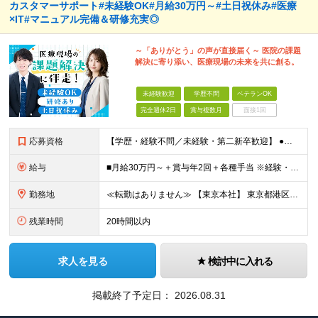
カスタマーサポート#未経験OK#月給30万円～#土日祝休み#医療
×IT#マニュアル完備＆研修充実◎
～「ありがとう」の声が直接届く～ 医院の課題
解決に寄り添い、医療現場の未来を共に創る。
未経験歓迎
学歴不問
ベテランOK
完全週休2日
賞与複数月
面接1回
応募資格
【学歴・経験不問／未経験・第二新卒歓迎】 ●基本的なPCスキルをお持ちの方 ●相手の立場に立って考え、困っている人をサポートしたい方 ～こんな方にぴったりです～ ・人と話すことが好きな方 ・相手の立
給与
■月給30万円～＋賞与年2回＋各種手当 ※経験・スキルに応じて決定します。 ※45時間分の固定残業代（78,000円～）を含みます。超過分は全額支給します。 ※試用期間3～6ヶ月／給与と待遇変更なし
勤務地
≪転勤はありません≫ 【東京本社】 東京都港区芝1-9-3 芝マツラビル4F (変更の範囲)上記を除く当社関連勤務地
残業時間
20時間以内
求人を見る
検討中に入れる
掲載終了予定日：
2026.08.31