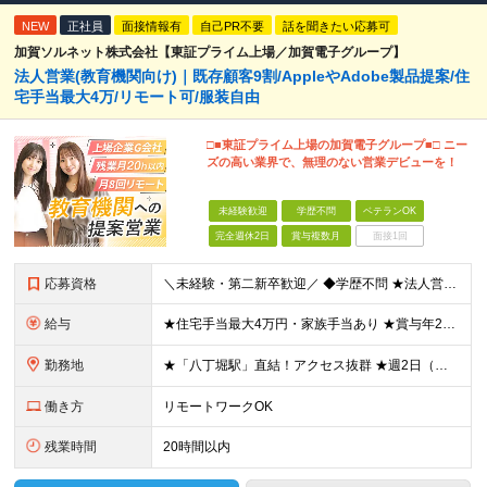
NEW
正社員
面接情報有
自己PR不要
話を聞きたい応募可
加賀ソルネット株式会社【東証プライム上場／加賀電子グループ】
法人営業(教育機関向け)｜既存顧客9割/AppleやAdobe製品提案/住
宅手当最大4万/リモート可/服装自由
□■東証プライム上場の加賀電子グループ■□ ニー
ズの高い業界で、無理のない営業デビューを！
未経験歓迎
学歴不問
ベテランOK
完全週休2日
賞与複数月
面接1回
応募資格
＼未経験・第二新卒歓迎／ ◆学歴不問 ★法人営業未経験、IT業界未経験の方が多数活躍しています！ 「安定した環境で長く働きたい」 「過度なノルマから解放されたい」 「プライベートの時間も大切にしたい
給与
★住宅手当最大4万円・家族手当あり ★賞与年2回（業績次第では決算賞与支給あり） 【想定年収400万円～】 ◆月給245,500円～347,200円（一律手当を含む）＋各種手当＋賞与年2回（業績次第
勤務地
★「八丁堀駅」直結！アクセス抜群 ★週2日（月8日迄）リモート・在宅ワーク可※試用期間終了後 ★直行直帰OK・帰社義務なし 本社：東京都中央区八丁堀3-27-10 八丁堀プラザビル 9F ※担当す
働き方
リモートワークOK
残業時間
20時間以内