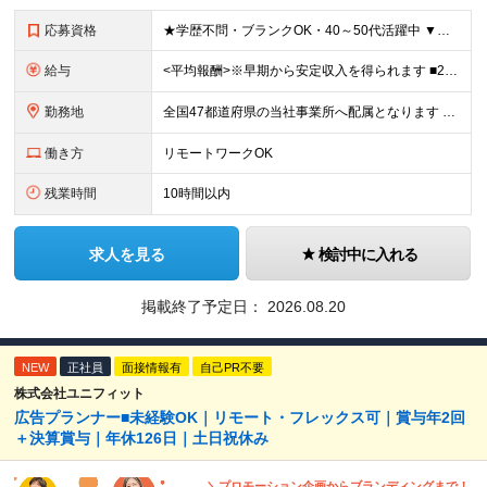
応募資格
★学歴不問・ブランクOK・40～50代活躍中 ▼以下いずれかのご経験をお持ちの方 ■金融業界（保険会社や銀行、証券会社、信用金庫など）での就業経験 ■何かしらの営業経験をお持ちの方 ※ブランクのある方
給与
<平均報酬>※早期から安定収入を得られます ■2年目～：888万円 ■3年目～：960万円 ■4年目～：1028万円 ★成果連動型報酬（営業成績に応じて支給/45時間分固定残業代含む/超過分は別途支
勤務地
全国47都道府県の当社事業所へ配属となります ※居住地や希望の勤務先を考慮します ※リモートワークOK／転勤なし ＜本社＞ 東京都台東区浅草橋1-1-8 FP浅草橋ビル (変更の範囲)上記を除く当
働き方
リモートワークOK
残業時間
10時間以内
求人を見る
検討中に入れる
掲載終了予定日：
2026.08.20
NEW
正社員
面接情報有
自己PR不要
株式会社ユニフィット
広告プランナー■未経験OK｜リモート・フレックス可｜賞与年2回
＋決算賞与｜年休126日｜土日祝休み
＼プロモーション企画からブランディングまで！