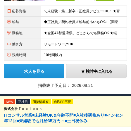
応募資格
＼未経験・第二新卒・正社員デビューOK／ ★育成前提の採用を実施中！ ■経歴・ブランク不問 ■学歴不問 ≪≪特別なスキルや経験は必要なし！≫≫ 当社では人柄重視の採用を実施しています。 働く先輩社員
給与
◆正社員／契約社員※給与前払いもOK♪ 【関東（一都三県）】 月給25万円～ ※固定残業代（月20時間分／月3万2383円）を含む。超過分は別途支給。 ※試用期間中の給与は月給23万円～ 【関東（北
勤務地
★全国47都道府県、どこからでも勤務OK ★転勤なし！腰を据えて活躍◎ ★マイカー通勤OK（拠点による） ★業務に慣れたら、ゆくゆくはリモート併用やフルリモートも可能 全国のお客様先にて勤務していた
働き方
リモートワークOK
残業時間
10時間以内
求人を見る
検討中に入れる
掲載終了予定日：
2026.08.31
NEW
正社員
面接情報有
自己PR不要
株式会社Ｔｅｃｌｏｃｋ
ITコンサル営業■未経験OK＆年齢不問■入社後研修あり■インセン
年12回■未経験でも月給35万円～■土日祝休み