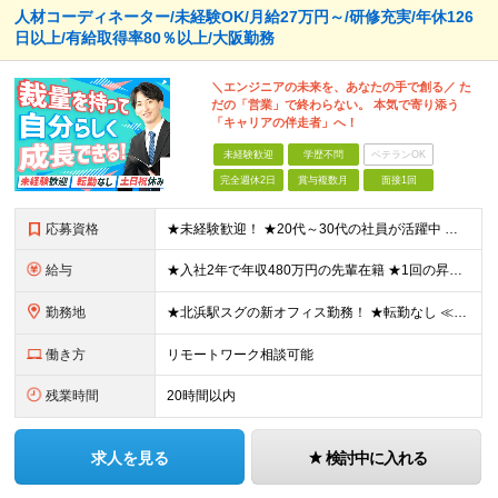
人材コーディネーター/未経験OK/月給27万円～/研修充実/年休126
日以上/有給取得率80％以上/大阪勤務
＼エンジニアの未来を、あなたの手で創る／ た
だの「営業」で終わらない。 本気で寄り添う
「キャリアの伴走者」へ！
未経験歓迎
学歴不問
ベテランOK
完全週休2日
賞与複数月
面接1回
応募資格
★未経験歓迎！ ★20代～30代の社員が活躍中 ◆経験不問 ◆学歴不問 ≪こんな方に向いています≫ ◎ゼロから営業スキルを身に付けたい方 ◎将来性のあるスキルを身に付け、手に職をつけたい方 ◎人と
給与
★入社2年で年収480万円の先輩在籍 ★1回の昇給で3～5万円UPした実績あり ★インセンティブ制度整備中！ 月給27万円～37万円＋決算賞与＋各種手当 ※固定残業代（20時間／3万1800円～4
勤務地
★北浜駅スグの新オフィス勤務！ ★転勤なし ≪大阪本社≫ 大阪府大阪市中央区今橋2-3-16 JMFビル今橋01 3階 ※(変更の範囲)上記を除く当社関連勤務地
働き方
リモートワーク相談可能
残業時間
20時間以内
求人を見る
検討中に入れる