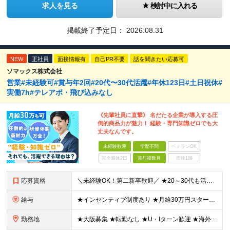
求人を見る
検討中に入れる
掲載終了予定日：
2026.08.31
NEW
正社員
面接情報有
自己PR不要
話を聞きたい応募可
ソマックス株式会社
営業#未経験可#賞与年2回#20代〜30代活躍#年休123日#土日祝休#
実働7h#テレアポ・飛び込みなし
《先輩社員に直撃》 名だたる企業が導入する圧
倒的商品力が魅力！ 経験・専門知識ゼロでも大
丈夫なんです。
未経験歓迎
学歴不問
ベテランOK
完全週休2日
賞与複数月
面接1回
応募資格
＼未経験OK！第二新卒歓迎／ ★20～30代も活躍中です！ ◆学歴不問 ◆普通自動車の運転免許をお持ちの方（AT可） ＼未経験スタートでも安心！／ 業界トップクラスの実績と信頼を誇ることから お客
給与
★インセンティブ制度あり ★月給30万円スタートも可 月給23万円～30万円＋諸手当＋賞与 ※経験・スキルを考慮の上、決定します ※試用期間6ヶ月間あり（期間中の条件に差異はありません） ※残業代
勤務地
★大阪募集 ★転勤なし ★U・Iターン歓迎 ★海外出張もあり ※本人の希望を最大限に考慮 ┗韓国やタイ、マレーシア、アメリカなどなど…様々な国に行けるチャンス！ 【本社】 大阪府大阪市東成区玉津1丁