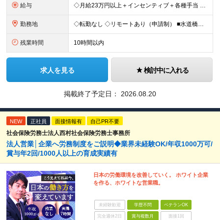
給与
◇月給23万円以上＋インセンティブ＋各種手当 ・残業代と交通費は別途支給 ・退職金や住宅手当など…福利厚生も充実！ 【経験者は経験・スキルに応じて優遇します】 月給25万円以上＋インセンティブ賞与2
勤務地
◇転勤なし ◇リモートあり（申請制） ■水道橋オフィス／東京都千代田区神田三崎町3-5-9 天翔オフィス水道橋7F ※敷地内全面禁煙
残業時間
10時間以内
求人を見る
検討中に入れる
掲載終了予定日：
2026.08.20
NEW
正社員
面接情報有
自己PR不要
社会保険労務士法人西村社会保険労務士事務所
法人営業│企業へ労務制度をご説明◆業界未経験OK/年収1000万可/
賞与年2回/1000人以上の育成実績有
日本の労働環境を改善していく。 ホワイト企業
を作る、ホワイトな営業職。
未経験歓迎
学歴不問
ベテランOK
完全週休2日
賞与複数月
面接1回