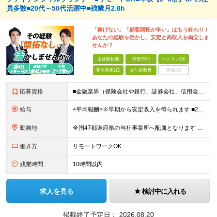
員多数■20代～50代活躍中■残業月2.8h
「稼げない」「顧客開拓が辛い」はもう終わり！
あなたの経験を活かし、安定と高収入を両立しま
せんか？
未経験歓迎
学歴不問
ベテランOK
完全週休2日
賞与複数月
面接1回
応募資格
■金融業界（保険会社や銀行、証券会社、信用金庫など）の営業経験をお持ちの方 ■学歴不問 ※第二新卒の方も歓迎します ※直販の保険営業職経験者も多数活躍中。 お客さまへのご提案に集中できる仕組みにより
給与
<平均報酬>※早期から安定収入を得られます ■2年目～：888万円 ■3年目～：960万円 ■4年目～：1028万円 ★成果連動型報酬（営業成績に応じて支給/45時間分固定残業代含む/超過分は別途支
勤務地
全国47都道府県の当社事業所へ配属となります ※居住地や希望の勤務先を考慮します ※リモートワークOK／転勤なし ＜本社＞ 東京都台東区浅草橋1-1-8 FP浅草橋ビル (変更の範囲)上記を除く当
働き方
リモートワークOK
残業時間
10時間以内
求人を見る
検討中に入れる
掲載終了予定日：
2026.08.20