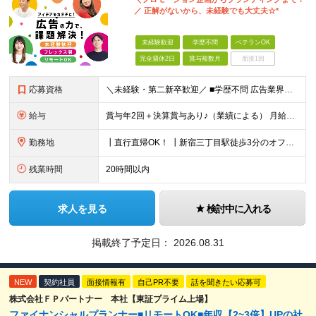
／ 正解がないから、未経験でも大丈夫☆*
未経験歓迎
学歴不問
ベテランOK
完全週休2日
賞与複数月
面接1回
応募資格
＼未経験・第二新卒歓迎／ ■学歴不問 広告業界の知識や経験は一切不問。 未経験から活躍している先輩が多数在籍中です！ ＜こんな方にオススメです！＞ ◎広告・マーケティングの世界に興味がある ◎自
給与
賞与年2回＋決算賞与あり♪（業績による） 月給30万円～ ※上記月給額を目安として、経験や前職給与などを踏まえ、相談のうえ給与額が変動する可能性がございます。 ※試用期間中は賞与対象外となります。
勤務地
┃直行直帰OK！ ┃新宿三丁目駅徒歩3分のオフィス ┃転勤なし 【本社】 東京都新宿区新宿5-13-9 太平洋不動産新宿ビル 2F ＼オフィスの雰囲気についてご紹介／ 落ち着いた色味でまとめられた
残業時間
20時間以内
求人を見る
検討中に入れる
掲載終了予定日：
2026.08.31
NEW
契約社員
面接情報有
自己PR不要
話を聞きたい応募可
株式会社ＦＰパートナー 本社【東証プライム上場】
ファイナンシャルプランナー■リモートOK■年収【2~3倍】UPの社