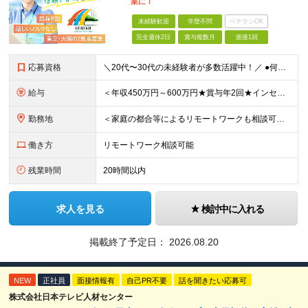
業に！
未経験歓迎
学歴不問
ベテランOK
完全週休2日
賞与複数月
面接1回
応募資格
＼20代〜30代の未経験者が多数活躍中！／ ●何らかの社会人経験をお持ちの方（年数不問） ●学歴不問 ●大阪拠点については要第一種普通自動車免許 ～こんな方にピッタリ～ ・人と話すこと、喜ばれること
給与
＜年収450万円～600万円★賞与年2回★インセンティブ制度あり＞ 【東京勤務の場合】 月給28万3,000円～29万円＋インセンティブ＋別途残業手当支給 【大阪の場合】 月給27万5,000円～2
勤務地
＜家庭の都合等によるリモートワークも相談可★転勤なし、直行直帰もOK＞ 【勤務先】 ※東京・大阪の2拠点で募集 ※各拠点での募集となります ※配属先は希望を考慮いたします ■東京 東京都立川市高松
働き方
リモートワーク相談可能
残業時間
20時間以内
求人を見る
検討中に入れる
掲載終了予定日：
2026.08.20
NEW
正社員
面接情報有
自己PR不要
話を聞きたい応募可
株式会社日本テレビ人材センター