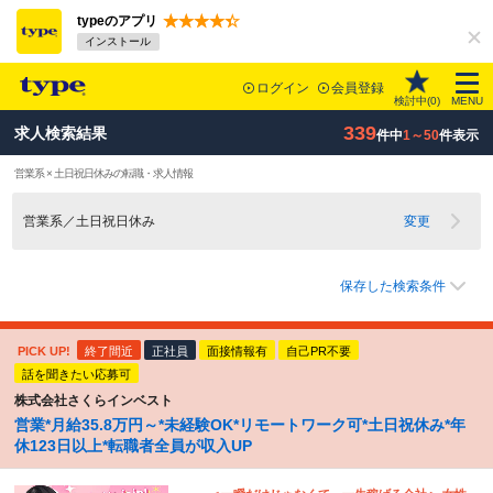
typeのアプリ
インストール
ログイン
会員登録
検討中(
0
)
MENU
339
求人検索結果
件中
1～50
件表示
営業系 × 土日祝日休みの転職・求人情報
営業系／土日祝日休み
変更
保存した検索条件
PICK UP!
終了間近
正社員
面接情報有
自己PR不要
話を聞きたい応募可
株式会社さくらインベスト
営業*月給35.8万円～*未経験OK*リモートワーク可*土日祝休み*年
休123日以上*転職者全員が収入UP