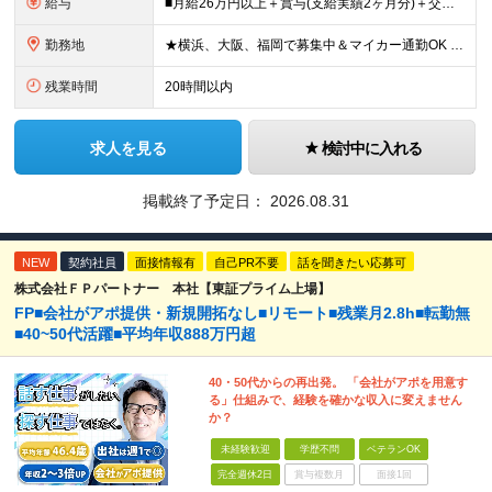
給与
■月給26万円以上＋賞与(支給実績2ヶ月分)＋交通費 ★6月からはチームインセンティブも新たに導入予定！ ※スキル・経験を考慮の上、決定いたします ※上記には見込み残業代2万円以上（24時間分）を含
勤務地
★横浜、大阪、福岡で募集中＆マイカー通勤OK ★転勤はありません ★希望の勤務地に配属します 【本社】 神奈川県横浜市戸塚区矢部町65 イェルコローレビル1F 【大阪オフィス】 大阪府大阪市北区池
残業時間
20時間以内
求人を見る
検討中に入れる
掲載終了予定日：
2026.08.31
NEW
契約社員
面接情報有
自己PR不要
話を聞きたい応募可
株式会社ＦＰパートナー 本社【東証プライム上場】
FP■会社がアポ提供・新規開拓なし■リモート■残業月2.8h■転勤無
■40~50代活躍■平均年収888万円超
40・50代からの再出発。 「会社がアポを用意す
る」仕組みで、経験を確かな収入に変えません
か？
未経験歓迎
学歴不問
ベテランOK
完全週休2日
賞与複数月
面接1回