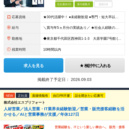
完全週休2日
賞与複数月
面接1回
応募資格
★30代活躍中！ ●未経験歓迎 ●専門・短大卒以上 ●簡単なPCスキル（Excel、Wordでの入力ができる程度） 〜こんな方にピッタリです〜 ◎数字に追われず、お客様とじっくり向き合いたい方 ◎相
給与
＼賞与年5ヵ月分の実績あり／ ★社会人経験の年数に応じて給与アップ！ ★実績に応じたベースアップも年1回実施しています ★営業経験者の方は、月給40万円も可能！ 【想定年収】400～800万円 ┗
勤務地
◆東京都千代田区西神田1-1-3 大原学園7号館 (変更の範囲)上記を除く当社関連勤務地
残業時間
10時間以内
求人を見る
検討中に入れる
掲載終了予定日：
2026.09.03
NEW
正社員
面接情報有
自己PR不要
話を聞きたい応募可
株式会社エスプリフォート
人材営業／法人営業・IT業界未経験歓迎／営業・販売接客経験を活
かせる／AIと営業事務が支援／年休127日
営業経験を、ITという新しい舞台へ。 販売・接客