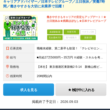
キャリアアドバイザー／日本テレビグループ／土日祝休／実働7時
間／働きやすさを大切に未業界で活躍！
働きやすさもキャリアの安定もアップデート！★
土日祝休み★残業ほぼなし★日本テレビグループ
未経験歓迎
学歴不問
ベテランOK
完全週休2日
賞与複数月
面接1回
応募資格
職種未経験、第二新卒も歓迎！ 「テレビやエンタメが好き」という気持ちが何よりの武器になります。 「経験を活かして誰かに寄り添いたい」 「エンタメ業界をもっと盛り上げたい」 そんな想いを持つ方が集まっ
給与
■月給27万5000円～35万円 ※経験・スキルを考慮し決定します。 ※上記金額には、固定残業代（月40時間／6万4625円～8万2175円）を含みます。 ※超過分は別途支給します。 【試用期間】
勤務地
【本社】 東京都港区東新橋2-5-14 新橋山根ビル7階
残業時間
20時間以内
求人を見る
検討中に入れる
掲載終了予定日：
2026.09.03