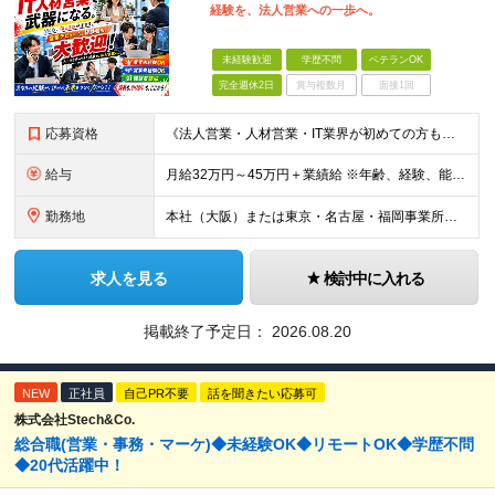
経験を、法人営業への一歩へ。
未経験歓迎
学歴不問
ベテランOK
完全週休2日
賞与複数月
面接1回
応募資格
《法人営業・人材営業・IT業界が初めての方も歓迎！》 ◆学歴不問 ◆営業に興味がある方 ◆人と話したり、相手の話を聞いたりする仕事がしたい方 ※営業経験・IT知識・AIの利用経験は問いません。 ※
給与
月給32万円～45万円＋業績給 ※年齢、経験、能力を考慮の上、優遇します。 ※業績給は経験や実績に応じ、当社規定により支給額を決定します。 ※試用期間3ヶ月あり。その間の待遇に変更はありません。
勤務地
本社（大阪）または東京・名古屋・福岡事業所のいずれか ★希望勤務地を考慮 ★転勤なし ★U・Iターン歓迎 【大阪本社】 大阪府大阪市西区江戸堀2-2-1 アズワン別館8F 【東京事業所】 東京都
求人を見る
検討中に入れる
掲載終了予定日：
2026.08.20
NEW
正社員
自己PR不要
話を聞きたい応募可
株式会社Stech&Co.
総合職(営業・事務・マーケ)◆未経験OK◆リモートOK◆学歴不問
◆20代活躍中！