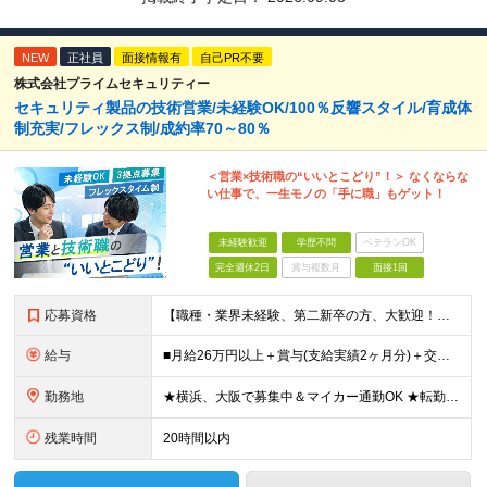
NEW
正社員
面接情報有
自己PR不要
株式会社プライムセキュリティー
セキュリティ製品の技術営業/未経験OK/100％反響スタイル/育成体
制充実/フレックス制/成約率70～80％
＜営業×技術職の“いいとこどり”！＞ なくならな
い仕事で、一生モノの「手に職」もゲット！
未経験歓迎
学歴不問
ベテランOK
完全週休2日
賞与複数月
面接1回
応募資格
【職種・業界未経験、第二新卒の方、大歓迎！】 ■未経験OK ■学歴不問 ■普通自動車免許をお持ちの方（AT限定可） ≪こんな方にピッタリです！≫ ・未経験から「手に職」をつけて将来の安心を手に入れた
給与
■月給26万円以上＋賞与(支給実績2ヶ月分)＋交通費 ★6月からはチームインセンティブも新たに導入予定！ ※スキル・経験を考慮の上、決定いたします ※上記には見込み残業代2万円以上（24時間分）を含
勤務地
★横浜、大阪で募集中＆マイカー通勤OK ★転勤はありません ★希望の勤務地に配属します 【本社】 神奈川県横浜市戸塚区矢部町65 イェルコローレビル1F 【大阪オフィス】 大阪府大阪市北区池田町2
残業時間
20時間以内