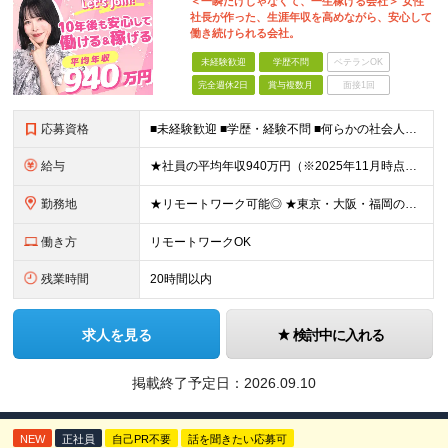
＜一瞬だけじゃなくて、一生稼げる会社＞ 女性
社長が作った、生涯年収を高めながら、安心して
働き続けられる会社。
未経験歓迎
学歴不問
ベテランOK
完全週休2日
賞与複数月
面接1回
応募資格
■未経験歓迎 ■学歴・経験不問 ■何らかの社会人経験がある方 ＜こんな方に向いています！＞ ・頑張った分評価されたい方 ・将来役立つ知識を身につけたい方 ・新しいことを学ぶのが好きな方 ・趣味
給与
★社員の平均年収940万円（※2025年11月時点） ★転職者は全員収入アップを実現 ★入社半年で昇給した実績あり！ 【営業未経験】 月給35万8,000円～（固定残業代含む）＋インセンティブ ＋賞
勤務地
★リモートワーク可能◎ ★東京・大阪・福岡の3拠点で募集中／ご希望の勤務地で配属します ★転勤なし ＜東京支店＞ 東京都港区三田1丁目4番28号 三田国際ビル2階 ＜大阪本社＞ 大阪府大阪市北区梅
働き方
リモートワークOK
残業時間
20時間以内
求人を見る
検討中に入れる
掲載終了予定日：
2026.09.10
NEW
正社員
自己PR不要
話を聞きたい応募可