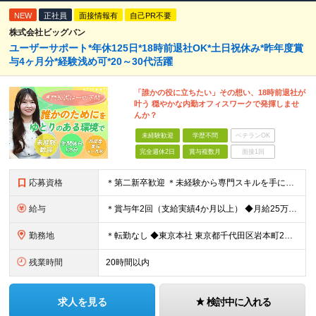
NEW
正社員
面接情報有
自己PR不要
株式会社ビッグバン
ユーザーサポート*年休125日*18時前退社OK*土日祝休み*昨年度賞
与4ヶ月分*経験浅め可*20～30代活躍
「誰かの役に立ちたい」その想い、18時前退社が
叶う 穏やかな内勤オフィスワークで発揮しませ
んか？
未経験歓迎
学歴不問
ベテランOK
完全週休2日
賞与複数月
面接1回
応募資格
＊第二新卒歓迎 ＊未経験から専門スキルを手に！ ◆基本的なPCスキル （WordやExcelでの文字入力、データ編集が可能な程度を想定しています） ◆学歴不問 ★求める人物像： ・「誰かのサポート
給与
＊賞与年2回（支給実績4か月以上） ◆月給25万円以上（各種手当含む＋残業代＋賞与年2回 ※残業代は全額支給 ※試用期間3か月あり（試用期間中の一部手当の支給なし/給与差異なし） 【固定残業代につ
勤務地
＊転勤なし ◆東京本社 東京都千代⽥区岩本町2丁⽬8番12号 NKビル9F ※(変更の範囲)変更なし
残業時間
20時間以内
求人を見る
検討中に入れる