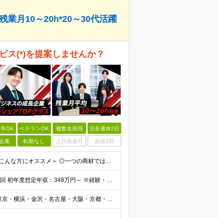
月10～20h*20～30代活躍
ビス(*)を提案しませんか？
卒OK
ベテランOK
複数名採用
完全週休2日
企業
転勤なし
土日面接可
面接1回
★学歴不問 ★職種・業種未経験歓迎 ★第二新卒歓迎 ＜こんな方にオススメ＞ ◎一つの商材ではなく、幅広い提案で勝負したい ◎成長企業でスケールの大きい仕事に挑戦したい ◎実力を評価されたい＆腰を据え
月給25万円～34万円以上＋各種手当＋残業代＋賞与年2回 初年度想定年収：348万円～ ※経験・能力を考慮のうえ優遇します。 ※上記にはエリア給（10,000円～15,000円）、見込み残業代（20
┃全国募集！勤務地は希望を考慮します 札幌・仙台・東京・横浜・金沢・名古屋・大阪・京都・広島・福岡 募集 ※上記のほか、全国に拠点あり ※キャリアアップやキャリアシフトに伴う転勤も一部ありますが、基