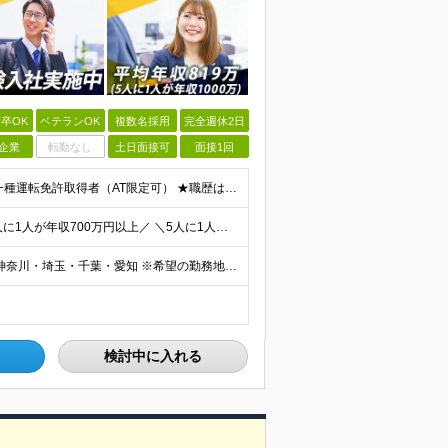
卒OK
ベテランOK
複数名採用
完全週休2日
企業
転勤なし
土日面接可
面接1回
◎100％人物や意欲重視の採用 高卒以上 普通自動車第一種運転免許取得者（AT限定可） ★職歴は全く問いません！ 前向きにコツコツと向き合える方であれば結果がついてくるお仕事です。 現職・無職、正社
＼平均年収819万円！社員の最大年収3,131万円／ ＼2人に1人が年収700万円以上／ ＼5人に1人が年収1,000万円以上！／ 固定給だけで、年収524万円も可能！ インセンティブだけでなく固定給
■全国各地の事業所で募集中 ■積極採用エリア：東京・神奈川・埼玉・千葉・愛知 ※希望の勤務地で働ける！通勤可能な事業所を選定していきます ※地元に戻って働きたいUターン希望者も歓迎します！ ※社用車を
検討中に入れる