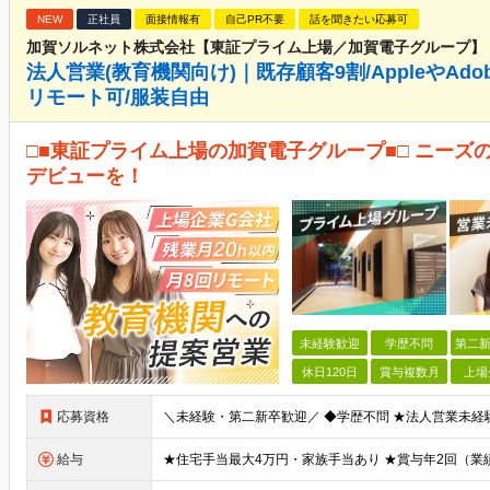
NEW
正社員
面接情報有
自己PR不要
話を聞きたい応募可
加賀ソルネット株式会社【東証プライム上場／加賀電子グループ】
法人営業(教育機関向け)｜既存顧客9割/AppleやAdo
リモート可/服装自由
□■東証プライム上場の加賀電子グループ■□ ニー
デビューを！
未経験歓迎
学歴不問
第二新
休日120日
賞与複数月
上場
応募資格
給与