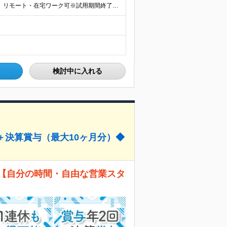
★「八丁堀駅」直結！アクセス抜群 ★週2日（月8日迄）リモート・在宅ワーク可※試用期間終了後 ★直行直帰OK・帰社義務なし 本社：東京都中央区八丁堀3-27-10 八丁堀プラザビル 9F ※担当す
検討中に入れる
＋決算賞与（最大10ヶ月分）◆
 【自分の時間・自由な営業スタ