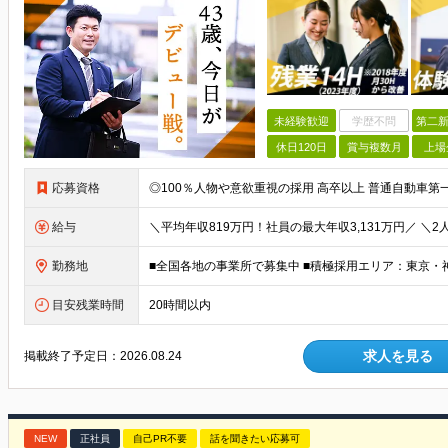
未経験歓迎
学歴不問
第二新
休日120日
賞与複数月
上場
応募資格
給与
勤務地
目安残業時間
20時間以内
求人を見る
掲載終了予定日：
2026.08.24
NEW
正社員
自己PR不要
話を聞きたい応募可