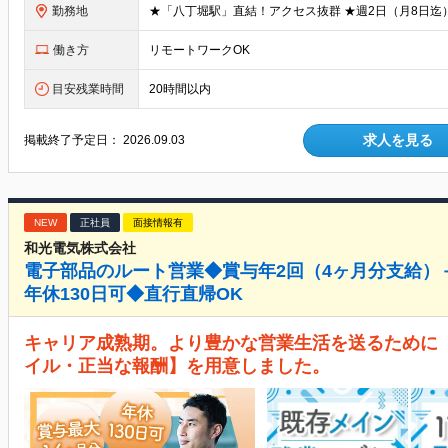
勤務地
働き方
リモートワークOK
目安残業時間
20時間以内
求人を見る
掲載終了予定日：
2026.09.03
NEW
正社員
面接情報有
和光電気株式会社
電子部品のルート営業◆賞与年2回（4ヶ月分支給）
年休130日可◆直行直帰OK
キャリア成熟期。より豊かな営業生活を送るために
イル・正当な報酬】を用意しました。