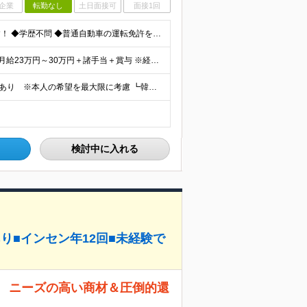
企業
転勤なし
土日面接可
面接1回
＼未経験OK！第二新卒歓迎／ ★20～30代も活躍中です！ ◆学歴不問 ◆普通自動車の運転免許をお持ちの方（AT可） ＼未経験スタートでも安心！／ 業界トップクラスの実績と信頼を誇ることから お客
★インセンティブ制度あり ★月給30万円スタートも可 月給23万円～30万円＋諸手当＋賞与 ※経験・スキルを考慮の上、決定します ※試用期間6ヶ月間あり（期間中の条件に差異はありません） ※残業代
★大阪募集 ★転勤なし ★U・Iターン歓迎 ★海外出張もあり ※本人の希望を最大限に考慮 ┗韓国やタイ、マレーシア、アメリカなどなど…様々な国に行けるチャンス！ 【本社】 大阪府大阪市東成区玉津1丁
検討中に入れる
り■インセン年12回■未経験で
〉 ニーズの高い商材＆圧倒的還