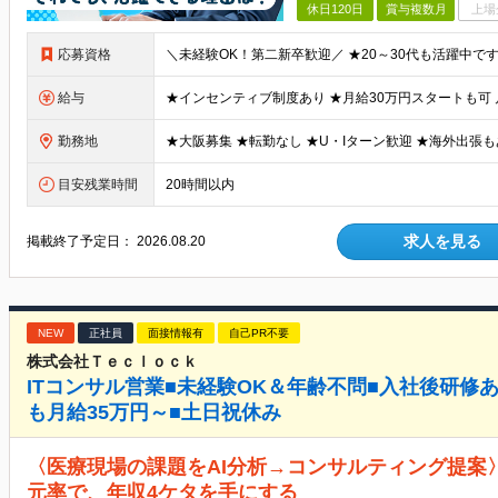
休日120日
賞与複数月
上場
応募資格
給与
勤務地
目安残業時間
20時間以内
求人を見る
掲載終了予定日：
2026.08.20
NEW
正社員
面接情報有
自己PR不要
株式会社Ｔｅｃｌｏｃｋ
ITコンサル営業■未経験OK＆年齢不問■入社後研修あ
も月給35万円～■土日祝休み
〈医療現場の課題をAI分析→コンサルティング提案
元率で、年収4ケタを手にする