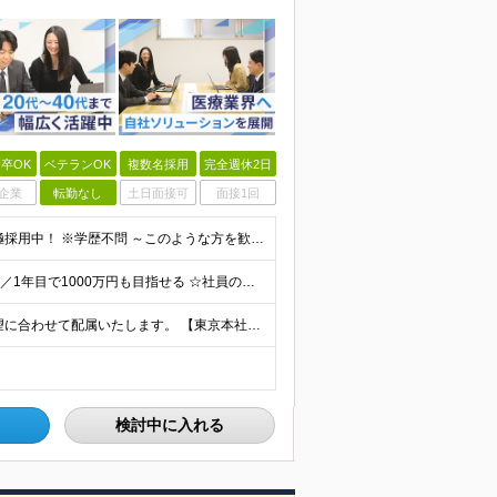
卒OK
ベテランOK
複数名採用
完全週休2日
企業
転勤なし
土日面接可
面接1回
☆未経験・第二新卒・フリーターもOK ☆5名以上の積極採用中！ ※学歴不問 ～このような方を歓迎します！～ ■今より生活を1ランクアップさせたい ■年収1000万円を目指したい ■営業スキルを身に付
☆入社時の想定年収500万～700万円 ☆インセン年12回／1年目で1000万円も目指せる ☆社員の半数以上が年収800万円超え 月給35万円～＋インセンティブ＋各種手当 ※経験・スキルに応じて決
≪東京・福岡・大阪で積極採用中！≫ 以下のうち、希望に合わせて配属いたします。 【東京本社】 東京都港区芝1-9-3 芝マツラビル4F 【大阪支店】 大阪府大阪市西区西本町1丁目5番20号 サーミ
検討中に入れる