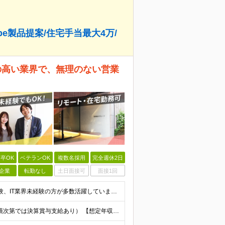
be製品提案/住宅手当最大4万/
ズの高い業界で、無理のない営業
卒OK
ベテランOK
複数名採用
完全週休2日
企業
転勤なし
土日面接可
面接1回
＼未経験・第二新卒歓迎／ ◆学歴不問 ★法人営業未経験、IT業界未経験の方が多数活躍しています！ 「安定した環境で長く働きたい」 「過度なノルマから解放されたい」 「プライベートの時間も大切にしたい
★住宅手当最大4万円・家族手当あり ★賞与年2回（業績次第では決算賞与支給あり） 【想定年収400万円～】 ◆月給245,500円～347,200円（一律手当を含む）＋各種手当＋賞与年2回（業績次第