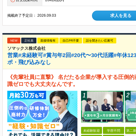
目安残業時間
20時間以内
求人を見る
掲載終了予定日：
2026.09.03
NEW
正社員
面接情報有
自己PR不要
話を聞きたい応募可
ソマックス株式会社
営業#未経験可#賞与年2回#20代〜30代活躍#年休12
ポ・飛び込みなし
《先輩社員に直撃》 名だたる企業が導入する圧倒的
識ゼロでも大丈夫なんです。
未経験歓迎
学歴不問
第二新