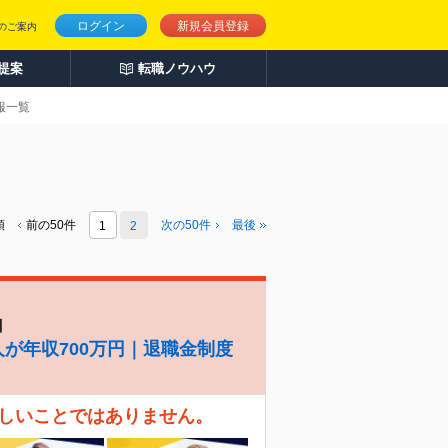
ログイン
新規会員登録
のご案内
人提案
転職ノウハウ
報一覧
頭
前の50件
次の
50
件
最後
1
2
】
人が年収700万円｜退職金制度
珍しいことではありません。