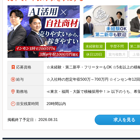
未経験歓迎
学歴不問
第二新
休日120日
賞与複数月
上場
応募資格
給与
勤務地
目安残業時間
20時間以内
求人を見る
掲載終了予定日：
2026.08.31