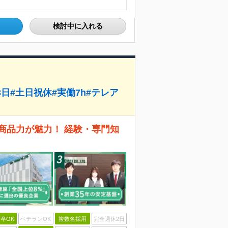
検討中に入れる
3日#土日祝休#実働7h#テレア
商品力が魅力！ 経験・専門知
卒OK
ベテランOK
複数名採用
完全週休2日