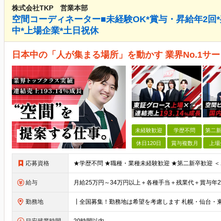
株式会社TKP 営業本部
空間コーディネーター■未経験OK*賞与・昇給年2回*残業
中*上場企業*土日祝休
日本中の「人が集まる場所」を動かす 業界No.1サー
未経験歓迎
学歴不問
第二新
休日120日
賞与複数月
上場
応募資格
給与
勤務地