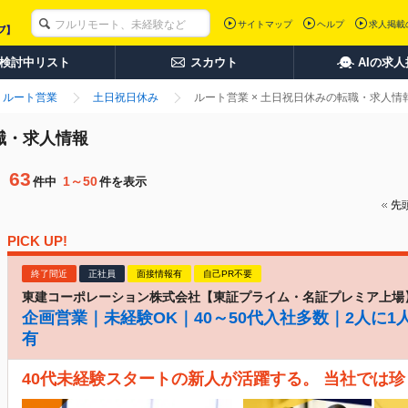
サイトマップ
ヘルプ
求人掲載
検討中リスト
スカウト
AIの求
ルート営業
土日祝日休み
ルート営業 × 土日祝日休みの転職・求人情
職・求人情報
63
1～50
件中
件を表示
先
PICK UP!
終了間近
正社員
面接情報有
自己PR不要
東建コーポレーション株式会社【東証プライム・名証プレミア上場
企画営業｜未経験OK｜40～50代入社多数｜2人に1
有
40代未経験スタートの新人が活躍する。 当社では