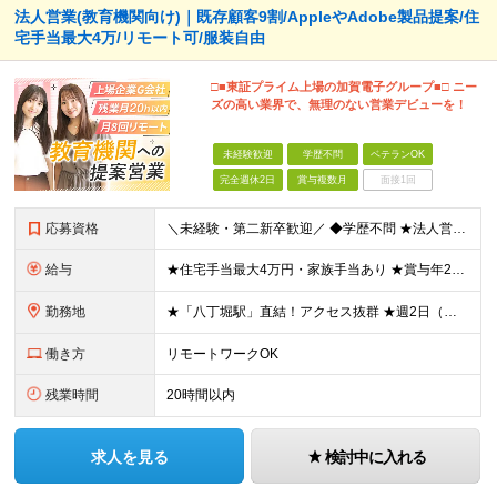
法人営業(教育機関向け)｜既存顧客9割/AppleやAdobe製品提案/住
宅手当最大4万/リモート可/服装自由
□■東証プライム上場の加賀電子グループ■□ ニー
ズの高い業界で、無理のない営業デビューを！
未経験歓迎
学歴不問
ベテランOK
完全週休2日
賞与複数月
面接1回
応募資格
＼未経験・第二新卒歓迎／ ◆学歴不問 ★法人営業未経験、IT業界未経験の方が多数活躍しています！ 「安定した環境で長く働きたい」 「過度なノルマから解放されたい」 「プライベートの時間も大切にしたい
給与
★住宅手当最大4万円・家族手当あり ★賞与年2回（業績次第では決算賞与支給あり） 【想定年収400万円～】 ◆月給245,500円～347,200円（一律手当を含む）＋各種手当＋賞与年2回（業績次第
勤務地
★「八丁堀駅」直結！アクセス抜群 ★週2日（月8日迄）リモート・在宅ワーク可※試用期間終了後 ★直行直帰OK・帰社義務なし 本社：東京都中央区八丁堀3-27-10 八丁堀プラザビル 9F ※担当す
働き方
リモートワークOK
残業時間
20時間以内
求人を見る
検討中に入れる