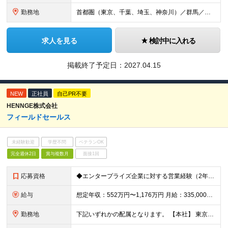
勤務地
首都圏（東京、千葉、埼玉、神奈川）／群馬／愛知／静岡／大阪／福岡のいずれかの拠点にてご勤務いただきます。 ※配属先は希望を考慮のうえ決定します ※（変更の範囲）上記を除く当社関連勤務地
求人を見る
検討中に入れる
掲載終了予定日：
2027.04.15
NEW
正社員
自己PR不要
HENNGE株式会社
フィールドセールス
未経験歓迎
学歴不問
ベテランOK
完全週休2日
賞与複数月
面接1回
応募資格
◆エンタープライズ企業に対する営業経験（2年以上） ※IT商材の取り扱い経験不問
給与
想定年収：552万円〜1,176万円 月給：335,000円〜735,000円 （うち固定残業代45,000円〜86,000円／20時間分を含む） ※20時間を超える時間外労働分は別途支給 昇給：年1
勤務地
下記いずれかの配属となります。 【本社】 東京都渋谷区南平台町16-28 Daiwa渋谷スクエア ・名古屋オフィス ・大阪オフィス ・福岡オフィス ※東京／大阪で積極採用中となります。 (変更