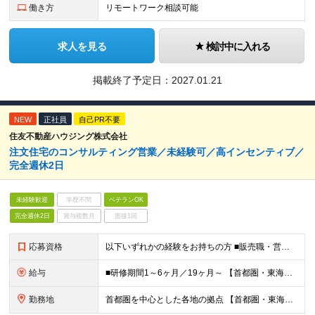
働き方
リモートワーク相談可能
求人を見る
検討中に入れる
掲載終了予定日：
2027.01.21
NEW
正社員
自己PR不要
住友不動産ハウジング株式会社
注文住宅のコンサルティング営業／未経験可／高インセンティブ／
完全週休2日
未経験歓迎
学歴不問
ベテランOK
完全週休2日
賞与複数月
面接1回
応募資格
以下いずれかの経験をお持ちの方 ■販売職・営業職での顧客への提案経験をお持ちの方 ■建築関連の知識をお持ちの方
給与
■研修期間1～6ヶ月／19ヶ月～ 【首都圏・東海・関西】 月給29万2千円～ (固定給25万円+定額歩合給4万2千円、固定残業手当月約58時間分9万2700円含む) 【その他】 月給27万1千円～
勤務地
首都圏を中心とした各地の拠点 【首都圏・東海・関西】 東京、千葉、埼玉、神奈川、茨城、愛知、三重、岐阜、静岡、大阪、京都、奈良、滋賀、兵庫 【その他】 栃木、群馬、北海道、宮城、新潟、岡山、広島、