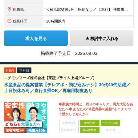
勤務地
＼横浜駅徒歩5分！転勤なし／ 【本社】 神奈川県横浜市西区高島2-6-32 横浜東口ウィスポートビル8F ※(変更の範囲)上記を除く当社関連勤務地
残業時間
20時間以内
求人を見る
検討中に入れる
掲載終了予定日：
2026.09.03
NEW
正社員
ニチモウフーズ株式会社【東証プライム上場グループ】
水産食品の提案営業【テレアポ・飛び込みナシ】30代40代活躍／
土日祝休み可／直行直帰OK／再雇用制度あり
◆家族の時間と、残りのキャリア、両方大切なあ
なたへ◆ あなたの“水産業界の経験”をニチモウ
で活かしませんか？
未経験歓迎
学歴不問
ベテランOK
完全週休2日
賞与複数月
面接1回