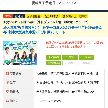
掲載終了予定日：
2026.09.03
NEW
正社員
面接情報有
自己PR不要
話を聞きたい応募可
加賀ソルネット株式会社【東証プライム上場／加賀電子グループ】
法人営業(教育機関向け)｜住宅手当最大3.5万◆平均年齢39歳◆既
存9割◆大阪募集◆週2日(月8回)リモート
東証プライム上場Gの安定基盤のもと、 大阪で心
と生活にゆとりを持てる働き方を！
未経験歓迎
学歴不問
ベテランOK
完全週休2日
賞与複数月
面接1回
応募資格
＼未経験・第二新卒歓迎／ ◆学歴不問 ★法人営業未経験、IT業界未経験の方が多数活躍しています！ 「安定した環境で長く働きたい」 「過度なノルマから解放されたい」 「プライベートの時間も大切にしたい
給与
★住宅手当最大3.5万円・家族手当あり ★賞与年2回（業績次第では決算賞与支給あり） 【想定年収400万円～】 ◆月給245,500円～347,200円（一律手当を含む）＋各種手当＋賞与年2回（業績
勤務地
★大阪募集／転勤当面無し ★仕事が身につき、任せられるようになったタイミングからテレワーク業務も可能！ ★直行直帰OK・帰社義務なし 大阪営業所：大阪府大阪市中央区南船場2-2-6 加賀ビル5F
働き方
リモートワークOK