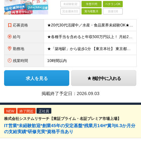
未経験歓迎
学歴不問
ベテランOK
完全週休2日
賞与複数月
面接1回
応募資格
★20代30代活躍中／水産・食品業界未経験OK★ ◇学歴不問 ◇第二新卒歓迎 【必須要件】 ■何かしらの営業経験をお持ちの方 └水産や食品の経験・知識がない方でもOK！ 業界知識は入社後に丁寧にご
給与
★各種手当を含めると年収500万円以上！ 月給25万円～45万円＋住宅手当もしくは借り上げ社宅補助＋賞与年2回＋その他各種手当 ※試用期間3ヵ月あり。期間中の給与・待遇の差異はありません ※年齢・能
勤務地
★「築地駅」から徒歩1分 【東京本社】 東京都中央区築地3-9-9 築地三丁目ビル8F (変更の範囲)上記を除く当社関連勤務地
残業時間
10時間以内
求人を見る
検討中に入れる
掲載終了予定日：
2026.09.03
NEW
終了間近
正社員
株式会社システムリサーチ【東証プライム・名証プレミア市場上場】
IT営業*未経験歓迎*創業45年の安定基盤*残業月14H*賞与6.3か月分
の支給実績*研修充実*資格手当あり