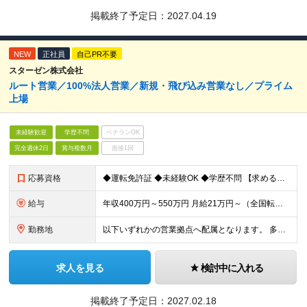
掲載終了予定日：
2027.04.19
NEW
正社員
自己PR不要
スターゼン株式会社
ルート営業／100%法人営業／新規・飛び込み営業なし／プライム
上場
未経験歓迎
学歴不問
ベテランOK
完全週休2日
賞与複数月
面接1回
応募資格
◆運転免許証 ◆未経験OK ◆学歴不問 【求める人物像】 コミュニケーションを取りながら、チームで仕事を進めることが好きな方
給与
年収400万円～550万円 月給21万円～（全国転勤あり・大卒の場合） ※別途残業代が全額支給されます。 ※試用期間3ヵ月あり。試用期間中の給与・待遇に差異はありません。
勤務地
以下いずれかの営業拠点へ配属となります。 多賀城、昭島、横浜、山口、福岡、大分、長崎、長野、茨城、愛知、福島、北海道 ◆多賀城 多賀城DC 宮城県多賀城市伝上山3-1-1 ◆昭島 昭島DC 東京都
求人を見る
検討中に入れる
掲載終了予定日：
2027.02.18