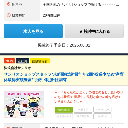
勤務地
全国各地のサンリオショップで働ける ⌢⌢⌢⌢⌢⌢⌢⌢⌢⌢⌢⌢⌢⌢⌢⌢⌢⌢・.☆ ★詳細の勤務地はご本人の希望と面接を通じて決定いたします。 【募集エリア】 関東・関西（大阪・京都）・中部・九州 ※
残業時間
20時間以内
求人を見る
検討中に入れる
掲載終了予定日：
2026.08.31
NEW
正社員
面接情報有
株式会社サンリオ
サンリオショップスタッフ*未経験歓迎*賞与年2回*残業少なめ*産育
休取得実績豊富*可愛い制服*社割有
＋.○「みんななかよく」の理念のもと、思いやり
のある接客で 世界中に笑顔と幸せの輪を広げて
いきませんか？○.＋
未経験歓迎
学歴不問
ベテランOK
完全週休2日
賞与複数月
面接1回