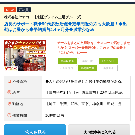
NEW
正社員
株式会社ヤオコー【東証プライム上場グループ】
店長のサポート職◆50代多数活躍◆定年間近の方も大歓迎！◆出
勤はお昼から◆平均賞与2.4ヶ月分◆残業少なめ
チームをまとめた経験を、ヤオコーで活かしませ
んか？ スーパー未経験OK。これまでの経験を
「これから」に――
未経験歓迎
学歴不問
ベテランOK
完全週休2日
賞与複数月
面接1回
応募資格
◆人との関わりを重視したお仕事の経験がある方 とくにチームをまとめた経験がある方を歓迎します ┗例えば… □スーパーマーケット・ホームセンター・ドラッグストアなどの 小売業でチームをまと
給与
【賞与平均2.4ケ月分│決算賞与も20年以上連続で支給中！】 ＜月収例＞ 月収29万円（地域限定正社員／残業代・各種手当含む） 月収26万円（契約社員／残業代・各種手当含む） ◆月給：月給258,
勤務地
【埼玉、千葉、群馬、東京、神奈川、茨城、栃木の各店舗で積極採用中！U・Iターン歓迎】 【群馬県】 安中/伊勢崎/太田/桐生/高崎/館林/富岡/ 中之条/藤岡/前橋 【茨城県】 古河/取手/竜ヶ崎
残業時間
20時間以内
求人を見る
検討中に入れる