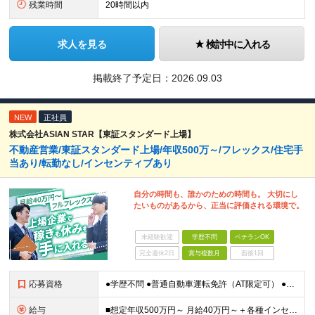
残業時間
20時間以内
求人を見る
検討中に入れる
掲載終了予定日：
2026.09.03
NEW
正社員
株式会社ASIAN STAR【東証スタンダード上場】
不動産営業/東証スタンダード上場/年収500万～/フレックス/住宅手
当あり/転勤なし/インセンティブあり
自分の時間も、誰かのための時間も。 大切にし
たいものがあるから、正当に評価される環境で。
未経験歓迎
学歴不問
ベテランOK
完全週休2日
賞与複数月
面接1回
応募資格
●学歴不問 ●普通自動車運転免許（AT限定可） ●不動産業界での営業経験をお持ちの方 ●ブランクOK ～こんな方を求めています～ ・目標を意識して行動することができる人 ・指示待ちではなく自身で考え
給与
■想定年収500万円～ 月給40万円～＋各種インセンティブ＋資格手当 ※経験・スキルを考慮の上、当社規定により優遇致します ※試用期間3ヶ月あり。(給与・待遇・雇用形態に差異はありません) ※管理