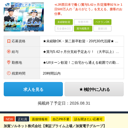
≪JR西日本で働く/賞与5.42ヶ月/定着率92％≫ 1
日500万人の「ありがとう」を支える、接客のお
仕事。
未経験歓迎
学歴不問
ベテランOK
完全週休2日
賞与複数月
面接1回
応募資格
★未経験OK・第二新卒歓迎・20代30代活躍★ ☆高卒以上 ☆社会人経験（就労経験）がある方 業界・ポジション・年数は不問です！ 「誰もが知る大手企業で働きたい」 「1人より、チームで仕事がした
給与
★賞与5.42ヶ月分支給予定あり！ （大卒以上）月給24万1,692円～39万5,780円＋各種手当＋賞与2回 （高卒以上）月給22万2,662円～39万5,780円＋各種手当＋賞与2回 ※上記は
勤務地
★U/Iターン歓迎！ご自宅から通える範囲での勤務となります ★JR西日本本社（大阪市北区）または、当社事業エリア内（北陸から北九州まで）の各支社で勤務 ※関西に本社あり※ 〈近畿エリア〉 三重県（
残業時間
20時間以内
求人を見る
検討中に入れる
掲載終了予定日：
2026.08.31
NEW
正社員
面接情報有
自己PR不要
話を聞きたい応募可
加賀ソルネット株式会社【東証プライム上場／加賀電子グループ】