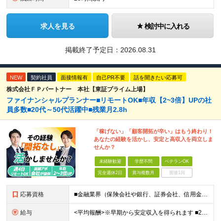
求人を見る
検討中に入れる
掲載終了予定日：
2026.08.31
NEW
契約社員
面接情報有
自己PR不要
話を聞きたい応募可
株式会社ＦＰパートナー 本社【東証プライム上場】
ファイナンシャルプランナー■リモートOK■年収【2~3倍】UPの社
員多数■20代～50代活躍中■残業月2.8h
「稼げない」「顧客開拓が辛い」はもう終わり！
あなたの経験を活かし、安定と高収入を両立しま
せんか？
未経験歓迎
学歴不問
ベテランOK
完全週休2日
賞与複数月
面接1回
応募資格
■金融業界（保険会社や銀行、証券会社、信用金庫など）の営業経験をお持ちの方 ■学歴不問 ※第二新卒の方も歓迎します ※直販の保険営業職経験者も多数活躍中。 お客さまへのご提案に集中できる仕組みにより
給与
<平均報酬>※早期から安定収入を得られます ■2年目～：888万円 ■3年目～：960万円 ■4年目～：1028万円 ★成果連動型報酬（営業成績に応じて支給/45時間分固定残業代含む/超過分は別途支