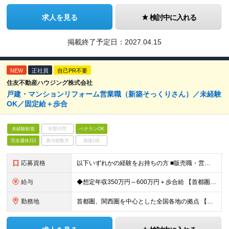
求人を見る
検討中に入れる
掲載終了予定日：
2027.04.15
NEW
正社員
自己PR不要
住友不動産ハウジング株式会社
戸建・マンションリフォーム営業職（新築そっくりさん）／未経験
OK／固定給＋歩合
未経験歓迎
学歴不問
ベテランOK
完全週休2日
賞与複数月
面接1回
応募資格
以下いずれかの経験をお持ちの方 ■販売職・営業職での顧客への提案経験をお持ちの方 ■建築関連の知識をお持ちの方
給与
◆想定年収350万円～600万円＋歩合給 【首都圏・東海・関西】 月給29.2万円～ （固定給25万円＋定額歩合給4万2千円、固定残業手当月約57時間分9万2700円含む） 【その他】 月給27.
勤務地
首都圏、関西圏を中心とした全国各地の拠点 【首都圏・東海・関西】 東京、千葉、埼玉、神奈川、茨城、愛知、三重、岐阜、静岡、大阪、京都、奈良、滋賀、兵庫 【その他】 栃木、群馬、北海道、宮城、新潟、