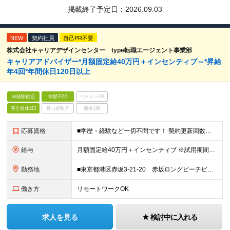
掲載終了予定日：
2026.09.03
NEW
契約社員
自己PR不要
株式会社キャリアデザインセンター type転職エージェント事業部
キャリアアドバイザー*月額固定給40万円＋インセンティブ～*昇給
年4回*年間休日120日以上
未経験歓迎
学歴不問
ベテランOK
完全週休2日
賞与複数月
面接1回
応募資格
■学歴・経験など一切不問です！ 契約更新回数の上限：なし
給与
月額固定給40万円＋インセンティブ ※試用期間3ヶ月/給与・待遇に差異はありません ※月給には固定の時間外勤務手当30時間分(月77,940円)を含みます。30時間超過分は別途支給いたします ※想定年
勤務地
■東京都港区赤坂3-21-20 赤坂ロングビーチビル ※1Fにスターバックスコーヒーが入っているビルです ※赤坂見附駅から徒歩1分。都内の色々な場所へのアクセスも便利です。 就業場所の変更の範
働き方
リモートワークOK
求人を見る
検討中に入れる