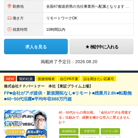
勤務地
全国47都道府県の当社事業所へ配属となります ※居住地や希望の勤務先を考慮します ※リモートワークOK／転勤なし ＜本社＞ 東京都台東区浅草橋1-1-8 FP浅草橋ビル (変更の範囲)上記を除く当
働き方
リモートワークOK
残業時間
10時間以内
求人を見る
検討中に入れる
掲載終了予定日：
2026.08.20
NEW
契約社員
面接情報有
自己PR不要
話を聞きたい応募可
株式会社ＦＰパートナー 本社【東証プライム上場】
FP■会社がアポ提供・新規開拓なし■リモート■残業月2.8h■転勤無
■40~50代活躍■平均年収888万円超
40・50代からの再出発。 「会社がアポを用意す
る」仕組みで、経験を確かな収入に変えません
か？
未経験歓迎
学歴不問
ベテランOK