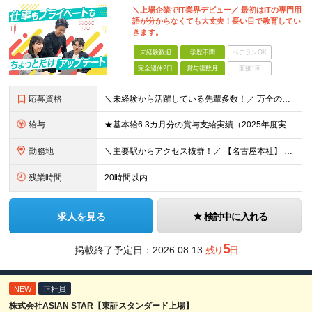
＼上場企業でIT業界デビュー／ 最初はITの専門用
語が分からなくても大丈夫！長い目で教育してい
きます。
未経験歓迎
学歴不問
ベテランOK
完全週休2日
賞与複数月
面接1回
応募資格
＼未経験から活躍している先輩多数！／ 万全の教育体制で、IT知識が無くても安心です。 「ITに触れてこなかったけど興味がある」でも大歓迎！ 少しでも気になったらお気軽にご応募ください。 ◆学歴不問
給与
★基本給6.3カ月分の賞与支給実績（2025年度実績） ★未経験入社メンバーも次々に前職からの年収UPを実現！ 【愛知】 月給25.5万円～35万円＋各種手当＋賞与年2回＋業績賞与 ※上記には一律の
勤務地
＼主要駅からアクセス抜群！／ 【名古屋本社】 愛知県名古屋市中村区岩塚本通二丁目12番 【第1開発センター】 愛知県名古屋市中村区岩塚町一丁目16番 【第2開発センター】 愛知県名古屋市中村区並
残業時間
20時間以内
求人を見る
検討中に入れる
5
掲載終了予定日：
2026.08.13
残り
日
NEW
正社員
株式会社ASIAN STAR【東証スタンダード上場】