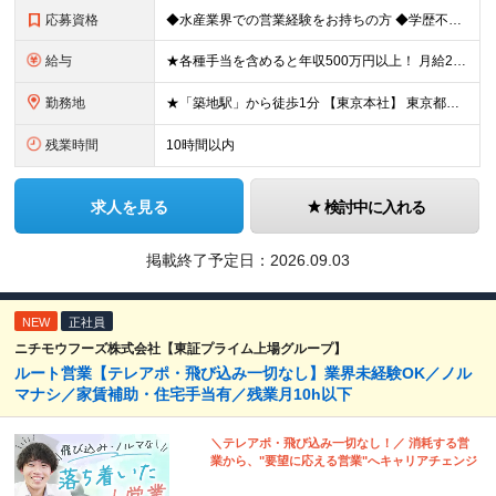
応募資格
◆水産業界での営業経験をお持ちの方 ◆学歴不問 ◆30代40代50代活躍中 「安定した会社で落ち着いたキャリアを歩みたい」 「これまでの水産業界の経験を活かして活躍したい」 「家族との時間を大切にで
給与
★各種手当を含めると年収500万円以上！ 月給25万円～45万円＋住宅手当もしくは借り上げ社宅補助＋賞与年2回＋その他各種手当 ※試用期間3ヵ月あり。期間中の給与・待遇の差異はありません ※年齢・能
勤務地
★「築地駅」から徒歩1分 【東京本社】 東京都中央区築地3-9-9 築地三丁目ビル8F (変更の範囲)上記を除く当社関連勤務地
残業時間
10時間以内
求人を見る
検討中に入れる
掲載終了予定日：
2026.09.03
NEW
正社員
ニチモウフーズ株式会社【東証プライム上場グループ】
ルート営業【テレアポ・飛び込み一切なし】業界未経験OK／ノル
マナシ／家賃補助・住宅手当有／残業月10h以下
＼テレアポ・飛び込み一切なし！／ 消耗する営
業から、"要望に応える営業"へキャリアチェンジ