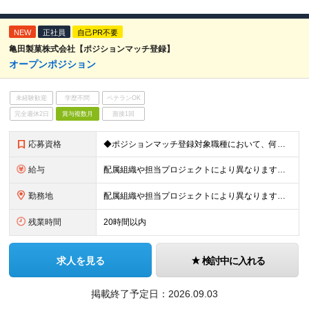
NEW
正社員
自己PR不要
亀田製菓株式会社【ポジションマッチ登録】
オープンポジション
未経験歓迎
学歴不問
ベテランOK
完全週休2日
賞与複数月
面接1回
応募資格
◆ポジションマッチ登録対象職種において、何かしらの知識・経験を有する方
給与
配属組織や担当プロジェクトにより異なります。 想定年収：400万円～1000万円 ※ご経験やスキルに応じて決定します。 ※上記想定年収はあくまでも目安の金額であり、 選考を通じて上下する可能性があ
勤務地
配属組織や担当プロジェクトにより異なります。 ◆新潟本社 新潟県新潟市江南区亀田工業団地3丁目1番1号 ◆東京オフィス 東京都中央区入船3丁目3番8号 プライムタワー築地 ▼営業職の方は以下の支
残業時間
20時間以内
求人を見る
検討中に入れる
掲載終了予定日：
2026.09.03