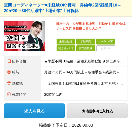
空間コーディネーター■未経験OK*賞与・昇給年2回*残業月10～
20h*20～30代活躍中*上場企業*土日祝休
日本中の「人が集まる場所」を動かす 業界No.1
サービス(*)を提案しませんか？
未経験歓迎
学歴不問
ベテランOK
完全週休2日
賞与複数月
面接1回
応募資格
★学歴不問 ★職種・業種未経験歓迎 ★第二新卒歓迎 ＜こんな方にオススメ＞ ◎一つの商材ではなく、幅広い提案で勝負したい ◎成長企業でスケールの大きい仕事に挑戦したい ◎実力を評価されたい＆腰を据え
給与
月給25万円～34万円以上＋各種手当＋残業代＋賞与年2回 初年度想定年収：348万円～ ※経験・能力を考慮のうえ優遇します。 ※上記にはエリア給（10,000円～15,000円）、見込み残業代（20
勤務地
┃全国募集！勤務地は希望を考慮します 札幌・仙台・東京・横浜・金沢・名古屋・大阪・京都・広島・福岡 募集 ※上記のほか、全国に拠点あり ※キャリアアップやキャリアシフトに伴う転勤も一部ありますが、基
残業時間
20時間以内
求人を見る
検討中に入れる
掲載終了予定日：
2026.09.03