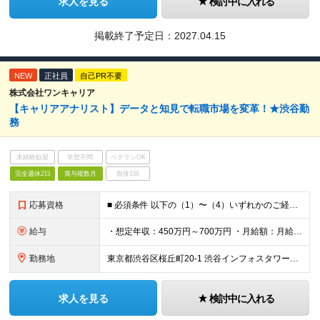
求人を見る
検討中に入れる
掲載終了予定日：
2027.04.15
NEW
正社員
自己PR不要
株式会社ワンキャリア
【キャリアアナリスト】データと知見で転職市場を変革！★渋谷勤
務
未経験歓迎
学歴不問
ベテランOK
完全週休2日
賞与複数月
面接1回
応募資格
■ 必須条件 以下の（1）〜（4）いずれかのご経験を想定しております。 ただし経験年数よりも、経験の深さやそこで得た学び、スキル、パーソナリティを重視します。 （1）人材紹介の実務経験 -リクルーテ
給与
・想定年収：450万円～700万円 ・月給額：月給300,000円～466,700円 ・みなし残業代：45時間分（79,000円～122,000円） --------------- 昇給年2回・賞与年
勤務地
東京都渋谷区桜丘町20-1 渋谷インフォスタワー16階 ★原則出社ですが、リモートワークは週1まで可能です。 （変更の可能性）上記を除く当社関連勤務地
求人を見る
検討中に入れる