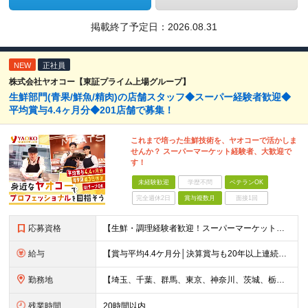
掲載終了予定日：
2026.08.31
NEW
正社員
株式会社ヤオコー【東証プライム上場グループ】
生鮮部門(青果/鮮魚/精肉)の店舗スタッフ◆スーパー経験者歓迎◆
平均賞与4.4ヶ月分◆201店舗で募集！
これまで培った生鮮技術を、ヤオコーで活かしま
せんか？ スーパーマーケット経験者、大歓迎で
す！
未経験歓迎
学歴不問
ベテランOK
完全週休2日
賞与複数月
面接1回
応募資格
【生鮮・調理経験者歓迎！スーパーマーケット経験者は特に歓迎します◎】 ◆高卒以上 ◆いずれかのご経験をお持ちの方 ・スーパーの生鮮売場（鮮魚・精肉・青果）での勤務経験がある方 ・鮮魚専門店や精肉専門店
給与
【賞与平均4.4ケ月分│決算賞与も20年以上連続で支給中！】 ◆月給：258,400円～418,000円＋残業代＋各種手当 ※給与は前職での経験、スキルを考慮し、決定します ※残業代は全額支給します
勤務地
【埼玉、千葉、群馬、東京、神奈川、茨城、栃木の各店舗で積極採用中！U・Iターン歓迎】 【群馬県】 安中/伊勢崎/太田/桐生/高崎/館林/富岡/ 中之条/藤岡/前橋 【茨城県】 古河/取手/竜ヶ崎
残業時間
20時間以内