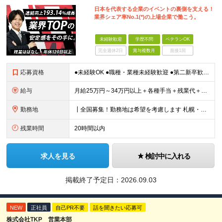
日本を代表する企業のイベントの裏側を支える！
業界シェア率No.1(*)の上場企業で働こう。
未経験歓迎
学歴不問
ベテランOK
完全週休2日
賞与複数月
面接1回
応募資格
●未経験OK ●職種・業種未経験歓迎 ●第二新卒歓迎 ●学歴不問 ＜こんな方におすすめ！＞ ◎ホテル・アパレル・携帯販売など接客経験を活かしたい ◎「今の会社、この先が見えない」と感じている ◎上場
給与
月給25万円～34万円以上＋各種手当＋残業代＋賞与年2回（昨年度2～4ヶ月分） 初年度想定年収：350万円～ ＜クラス・経験別の月給目安＞ ■メンバークラス：月給25万円以上 ■店長やSVなどのマネ
勤務地
┃全国募集！勤務地は希望を考慮します 札幌・仙台・東京・横浜・静岡・名古屋・大阪・京都・広島・福岡 募集 ※上記のほか、全国に拠点あり ※キャリアアップやキャリアシフトに伴う転勤も一部ありますが、基
残業時間
20時間以内
求人を見る
検討中に入れる
掲載終了予定日：
2026.09.03
NEW
正社員
自己PR不要
話を聞きたい応募可
株式会社TKP 営業本部