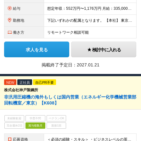
給与
想定年収：552万円〜1,176万円 月給：335,000円〜735,000円 （うち固定残業代45,000円〜86,000円／20時間分を含む） ※20時間を超える時間外労働分は別途支給 昇給：年1
勤務地
下記いずれかの配属となります。 【本社】 東京都渋谷区南平台町16-28 Daiwa渋谷スクエア ・名古屋オフィス ・大阪オフィス ・福岡オフィス ※東京／大阪で積極採用中となります。 (変更
働き方
リモートワーク相談可能
求人を見る
検討中に入れる
掲載終了予定日：
2027.01.21
NEW
正社員
自己PR不要
株式会社神戸製鋼所
非汎用圧縮機の海外もしくは国内営業（エネルギー化学機械営業部
回転機室／東京）【K608】
未経験歓迎
学歴不問
ベテランOK
完全週休2日
賞与複数月
面接1回
応募資格
＜必須の経験・スキル＞ ・ビジネスレベルの英会話力（目安：TOEIC600点以上。点数は目安であり、実務経験や英語への抵抗感のなさを重視します） ・社内外問わず折衝経験をお持ちの方（法人営業やソリュー