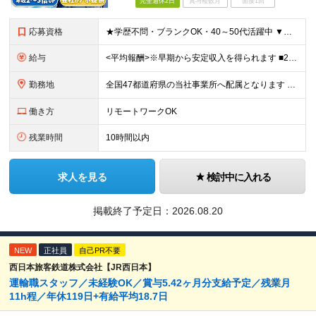
完全週休2日
賞与複数月
面接1回
応募資格
★学歴不問・ブランクOK・40～50代活躍中 ▼以下いずれかのご経験をお持ちの方 ■金融業界（保険会社や銀行、証券会社、信用金庫など）での就業経験 ■何かしらの営業経験をお持ちの方 ※ブランクのある方
給与
<平均報酬>※早期から安定収入を得られます ■2年目～：888万円 ■3年目～：960万円 ■4年目～：1028万円 ★成果連動型報酬（営業成績に応じて支給/45時間分固定残業代含む/超過分は別途支
勤務地
全国47都道府県の当社事業所へ配属となります ※居住地や希望の勤務先を考慮します ※リモートワークOK／転勤なし ＜本社＞ 東京都台東区浅草橋1-1-8 FP浅草橋ビル (変更の範囲)上記を除く当
働き方
リモートワークOK
残業時間
10時間以内
求人を見る
検討中に入れる
掲載終了予定日：
2026.08.20
NEW
正社員
自己PR不要
西日本旅客鉄道株式会社【JR西日本】
運輸職スタッフ／未経験OK／賞与5.42ヶ月分支給予定／残業月
11h程／年休119日+有給平均18.7日