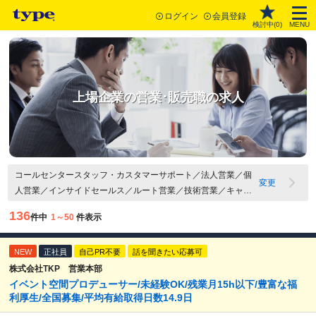
ログイン
会員登録
検討中(
0
)
MENU
上場企業の営業･販売職の求人
コールセンタースタッフ・カスタマーサポート／法人営業／個
変更
人営業／インサイドセールス／ルート営業／技術営業／キャリ
アカウンセラー・人材派遣コーディネーター／営業管理・営業
136
件中
1～50
件表示
マネージャー／その他営業職／接客・販売（アパレル・雑貨・
コスメなど）／接客・販売（飲食）／スーパーバイザー・エリ
NEW
アマネージャー・店長／店舗開発／その他 販売員・サービスス
正社員
自己PR不要
話を聞きたい応募可
タッフ関連職／上場企業
株式会社TKP 営業本部
イベント空間プロデューサー/未経験OK/残業月15h以下/豊富な福
利厚生/全国募集/平均有給取得日数14.9日