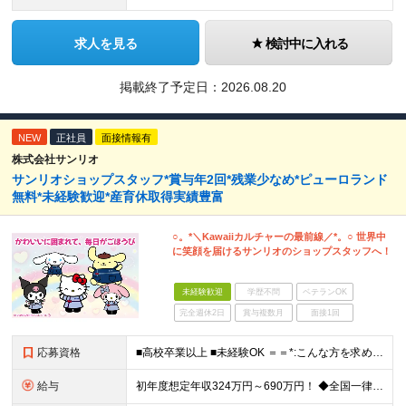
求人を見る
検討中に入れる
掲載終了予定日：
2026.08.20
NEW
正社員
面接情報有
株式会社サンリオ
サンリオショップスタッフ*賞与年2回*残業少なめ*ピューロランド
無料*未経験歓迎*産育休取得実績豊富
○。*＼Kawaiiカルチャーの最前線／*。○ 世界中
に笑顔を届けるサンリオのショップスタッフへ！
未経験歓迎
学歴不問
ベテランOK
完全週休2日
賞与複数月
面接1回
応募資格
■高校卒業以上 ■未経験OK ＝＝*:こんな方を求めています！:*＝＝ ◇サンリオのキャラクターが好きな方 ◇自分のアイデアを店舗づくりに活かしたい方 ◇仕事を通してお客さまを笑顔にしたい方 ◇キャ
給与
初年度想定年収324万円～690万円！ ◆全国一律 月給230,000円～＋賞与＋通勤手当＋役職手当＋時間外手当 《手当充実！》 ＊昇給/年1回 ＊賞与/年2回（7月/12月） ＊通勤手当：交通費