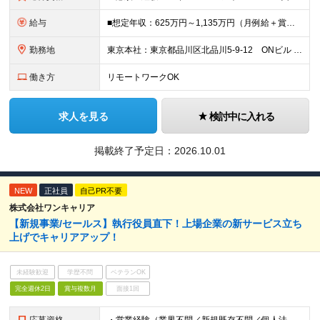
給与
■想定年収：625万円～1,135万円（月例給＋賞与＋諸手当） ※残業手当は残業時間に応じて支給 ※試用期間2ヶ月あり（期間中の労働条件変更無）
勤務地
東京本社：東京都品川区北品川5-9-12 ONビル ※(変更の範囲)業務の都合等により会社の定める事業所への異動を命じることがあります。
働き方
リモートワークOK
求人を見る
検討中に入れる
掲載終了予定日：
2026.10.01
NEW
正社員
自己PR不要
株式会社ワンキャリア
【新規事業/セールス】執行役員直下！上場企業の新サービス立ち
上げでキャリアアップ！
未経験歓迎
学歴不問
ベテランOK
完全週休2日
賞与複数月
面接1回