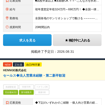
応募資格
■高校卒業以上 ■未経験OK ＝＝*:こんな方を求めています！:*＝＝ ・サンリオが好き・可愛いものが好き （「実は最近のキャラクターには詳しくない…」という方も、入社後に少しずつ覚えていければ大丈
給与
初年度想定年収324万円～690万円！ ◆全国一律 月給230,000円～＋賞与＋通勤手当＋役職手当＋時間外手当 《手当充実！》 ＊昇給/年1回 ＊賞与/年2回（7月/12月） ＊通勤手当：交通費
勤務地
全国各地のサンリオショップで働ける ⌢⌢⌢⌢⌢⌢⌢⌢⌢⌢⌢⌢⌢⌢⌢⌢⌢⌢・.☆ ★詳細の勤務地はご本人の希望と面接を通じて決定いたします。 ＼以下の募集店舗は特に積極採用中！！／ ＜東京＞ ◎SA
残業時間
20時間以内
求人を見る
検討中に入れる
掲載終了予定日：
2026.08.31
NEW
正社員
自己PR不要
HENNGE株式会社
セールス◆法人営業未経験・第二新卒歓迎
未経験歓迎
学歴不問
ベテランOK
完全週休2日
賞与複数月
面接1回
応募資格
◆下記のいずれかのご経験 ・個人向け営業の経験2年以上 ・法人向け営業1年以上2年未満