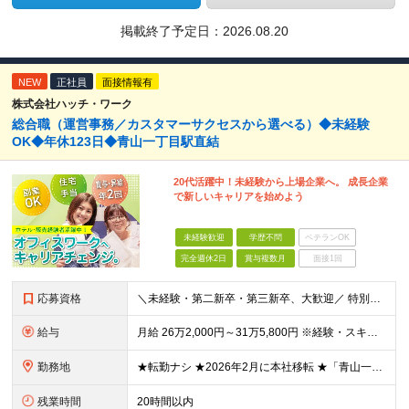
掲載終了予定日：
2026.08.20
NEW
正社員
面接情報有
株式会社ハッチ・ワーク
総合職（運営事務／カスタマーサクセスから選べる）◆未経験
OK◆年休123日◆青山一丁目駅直結
20代活躍中！未経験から上場企業へ。 成長企業
で新しいキャリアを始めよう
未経験歓迎
学歴不問
ベテランOK
完全週休2日
賞与複数月
面接1回
応募資格
＼未経験・第二新卒・第三新卒、大歓迎／ 特別なスキルや業界経験は一切問いません。 「新しいことに挑戦したい」「腰を据えて長く働きたい」── そんな気持ちを、私たちは何よりも大切にしています。 中
給与
月給 26万2,000円～31万5,800円 ※経験・スキルを考慮し、当社規定により決定いたします ※上記月給には固定残業代として30時間分（50,100円～61,300円）を含みます。超過分は別途全
勤務地
★転勤ナシ ★2026年2月に本社移転 ★「青山一丁目駅」直結 ＜本社＞ 東京都港区南青山1-1-1 新青山ビル西館5階
残業時間
20時間以内