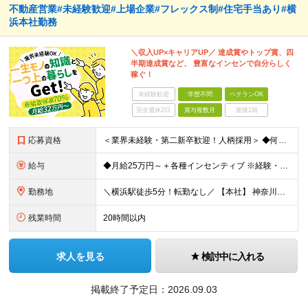
不動産営業#未経験歓迎#上場企業#フレックス制#住宅手当あり#横
浜本社勤務
＼収入UP×キャリアUP／ 達成賞やトップ賞、四
半期達成賞など、 豊富なインセンで自分らしく
稼ぐ！
未経験歓迎
学歴不問
ベテランOK
完全週休2日
賞与複数月
面接1回
応募資格
＜業界未経験・第二新卒歓迎！人柄採用＞ ◆何らかの営業経験をお持ちの方 ◆学歴不問 ◆普通運転免許(AT限定可) ＼こんな方を求めています／ ・目標を意識して行動することができる人 ・指示待ちではな
給与
◆月給25万円～＋各種インセンティブ ※経験・スキルを考慮の上、当社規定により優遇致します ※試用期間3ヶ月あり。(給与・待遇・雇用形態に差異はありません) ※残業代全額支給
勤務地
＼横浜駅徒歩5分！転勤なし／ 【本社】 神奈川県横浜市西区高島2-6-32 横浜東口ウィスポートビル8F ※(変更の範囲)上記を除く当社関連勤務地
残業時間
20時間以内
求人を見る
検討中に入れる
掲載終了予定日：
2026.09.03