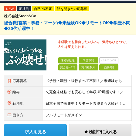
NEW
正社員
自己PR不要
話を聞きたい応募可
株式会社Stech&Co.
総合職(営業・事務・マーケ)◆未経験OK◆リモートOK◆学歴不問
◆20代活躍中！
未経験でも勝負したい人へ。 気持ちひとつで、
人生は変えられる。
未経験歓迎
学歴不問
ベテランOK
完全週休2日
賞与複数月
面接1回
応募資格
《学歴・職歴・経験すべて不問！／未経験からのチャレンジ大歓迎◎》 ▼こんな気持ち、ひとつでも当てはまる方はぜひ！ □ なにか、人生を変えるきっかけがほしい □ 立ち仕事に疲れて、そろそろ座り仕事がい
給与
＼完全未経験でも安心して年収UP可能です！／ -------------- 【1】営業 月給25万円～80万円＋賞与 【2】事務 月給21万円～50万円＋賞与 【3】マーケ 月給25万円～80万円
勤務地
日本全国で募集中！リモート希望者も大歓迎！ ※クライアントオフィスへの出勤が必要な場合は、 「東京オフィス」または「首都圏・関西圏」になります ※勤務地の選択はご希望を考慮し、転居を伴う転勤はありま
働き方
フルリモートがメイン
求人を見る
検討中に入れる