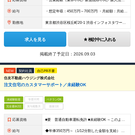
応募資格
・営業経験（業界不問／新規既存不問／個人法人不問） ※経験年数よりも、経験の濃さやスキル、パーソナリティを重視します ≪求める人物像≫ ・営業としての戦略性 / 実行力のみならず、経営やビジネスへの
給与
・想定年収：450万円～700万円 ・月給額：月給300,000円～466,700円 ・みなし残業代：45時間分（79,000円～122,000円） --------------- 昇給年2回・賞与年
勤務地
東京都渋谷区桜丘町20-1 渋谷インフォスタワー16階 ★原則出社ですが、リモートワークは週1まで可能です。 （変更の可能性）上記を除く当社関連勤務地
求人を見る
検討中に入れる
掲載終了予定日：
2026.09.03
NEW
契約社員
自己PR不要
住友不動産ハウジング株式会社
注文住宅のカスタマーサポート／未経験OK
未経験歓迎
学歴不問
ベテランOK
完全週休2日
賞与複数月
面接1回
応募資格
■要 普通自動車運転免許 ■未経験OK ～このような方を歓迎します～ □直接お客様から感謝の声をいただける仕事に就きたい方 □建築や住宅業界に興味がある方 □モノづくり、家づくりが好きな方 □手に職
給与
◆年俸350万円～（1/12分割した金額を支給） ∟月収29万2000円 ※経験、スキルに応じて決定します ※固定残業手当（40時間分／69,100円）を含む。超過した場合は、別途加算支給します。