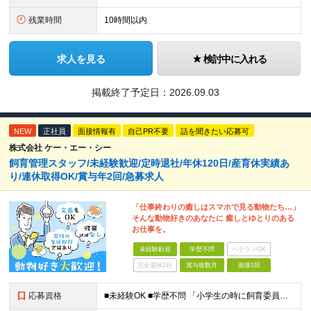
残業時間
10時間以内
求人を見る
検討中に入れる
掲載終了予定日：
2026.09.03
NEW
正社員
面接情報有
自己PR不要
話を聞きたい応募可
株式会社 ケー・エー・シー
飼育管理スタッフ/未経験歓迎/定時退社/年休120日/産育休実績あ
り/連休取得OK/賞与年2回/急募求人
「仕事終わりの癒しはスマホで見る動物たち…」
そんな動物好きのあなたに 癒しとゆとりのある
お仕事を。
未経験歓迎
学歴不問
ベテランOK
完全週休2日
賞与複数月
面接1回
応募資格
■未経験OK ■学歴不問 「小学生の時に飼育委員だった！」 なんて方もお待ちしております♪ ※ご自宅でのペット飼育について※ ご自宅でげっ歯類・ウサギのペット飼育を禁止しております。当社業務では清