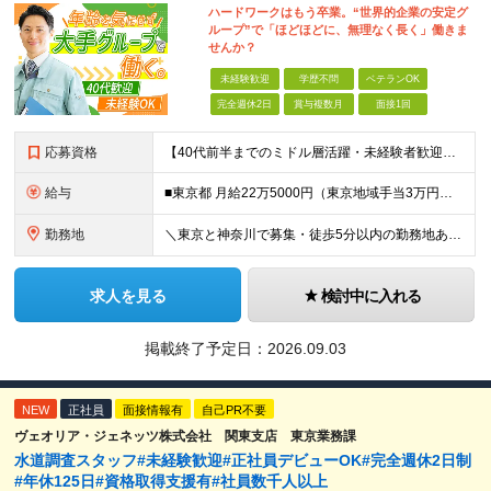
ハードワークはもう卒業。“世界的企業の安定グ
ループ”で「ほどほどに、無理なく長く」働きま
せんか？
未経験歓迎
学歴不問
ベテランOK
完全週休2日
賞与複数月
面接1回
応募資格
【40代前半までのミドル層活躍・未経験者歓迎】 ●高卒以上 ●要普通自動車免許（AT限定可） ※特別な知識や経験は一切不要です！ ＜こんな方を歓迎します＞ ・安定した企業で、定年まで長く働き続けたい
給与
■東京都 月給22万5000円（東京地域手当3万円含）～25万円＋残業代全額支給＋各種手当 ■神奈川県 月給19万5000円～24万円＋残業代全額支給＋各種手当 ※年齢・経験を考慮し決定 ※試用期
勤務地
＼東京と神奈川で募集・徒歩5分以内の勤務地あり／ ■根岸事務所 東京都台東区根岸5-6-14 根岸5光ビル ■阿佐ヶ谷事務所 東京都杉並区成田東4-38-25 ■大橋事務所 東京都目黒区大橋2-8-1
求人を見る
検討中に入れる
掲載終了予定日：
2026.09.03
NEW
正社員
面接情報有
自己PR不要
ヴェオリア・ジェネッツ株式会社 関東支店 東京業務課
水道調査スタッフ#未経験歓迎#正社員デビューOK#完全週休2日制
#年休125日#資格取得支援有#社員数千人以上