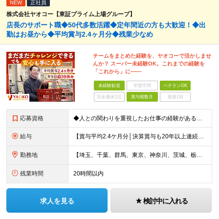
NEW
正社員
株式会社ヤオコー【東証プライム上場グループ】
店長のサポート職◆50代多数活躍◆定年間近の方も大歓迎！◆出
勤はお昼から◆平均賞与2.4ヶ月分◆残業少なめ
チームをまとめた経験を、ヤオコーで活かしませ
んか？ スーパー未経験OK。これまでの経験を
「これから」に――
未経験歓迎
学歴不問
ベテランOK
完全週休2日
賞与複数月
面接1回
応募資格
◆人との関わりを重視したお仕事の経験がある方 とくにチームをまとめた経験がある方を歓迎します ┗例えば… □スーパーマーケット・ホームセンター・ドラッグストアなどの 小売業でチームをまと
給与
【賞与平均2.4ケ月分│決算賞与も20年以上連続で支給中！】 ＜月収例＞ 月収29万円（地域限定正社員／残業代・各種手当含む） 月収26万円（契約社員／残業代・各種手当含む） ◆月給：月給258,
勤務地
【埼玉、千葉、群馬、東京、神奈川、茨城、栃木の各店舗で積極採用中！U・Iターン歓迎】 【群馬県】 安中/伊勢崎/太田/桐生/高崎/館林/富岡/ 中之条/藤岡/前橋 【茨城県】 古河/取手/竜ヶ崎
残業時間
20時間以内
求人を見る
検討中に入れる