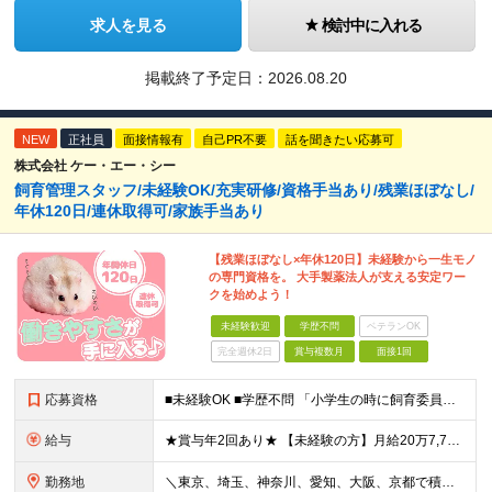
求人を見る
検討中に入れる
掲載終了予定日：
2026.08.20
NEW
正社員
面接情報有
自己PR不要
話を聞きたい応募可
株式会社 ケー・エー・シー
飼育管理スタッフ/未経験OK/充実研修/資格手当あり/残業ほぼなし/
年休120日/連休取得可/家族手当あり
【残業ほぼなし×年休120日】未経験から一生モノ
の専門資格を。 大手製薬法人が支える安定ワー
クを始めよう！
未経験歓迎
学歴不問
ベテランOK
完全週休2日
賞与複数月
面接1回
応募資格
■未経験OK ■学歴不問 「小学生の時に飼育委員だった！」 なんて方もお待ちしております♪ ※ご自宅でのペット飼育について※ ご自宅でげっ歯類・ウサギのペット飼育を禁止しております。当社業務では清
給与
★賞与年2回あり★ 【未経験の方】月給20万7,750円～＋賞与年2回＋残業代全額支給＋交通費支給 【生物系大卒の方】月給21万3,750円～＋賞与年2回＋残業代全額支給＋交通費支給 ★手当が充実
勤務地
＼東京、埼玉、神奈川、愛知、大阪、京都で積極採用中！／ ・東京都：品川区 ・埼玉県：和光市 ・神奈川県：横浜市戸塚区、藤沢市 ・茨城県：つくば市 Lマイカー通勤OK！ ・愛知県：犬山市