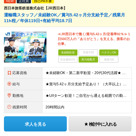
NEW
正社員
自己PR不要
西日本旅客鉄道株式会社【JR西日本】
運輸職スタッフ／未経験OK／賞与5.42ヶ月分支給予定／残業月
11h程／年休119日+有給平均18.7日
≪JR西日本で働く/賞与5.42ヶ月/定着率92％≫ 1
日500万人の「ありがとう」を支える、接客のお
仕事。
未経験歓迎
学歴不問
ベテランOK
完全週休2日
賞与複数月
面接1回
応募資格
★未経験OK・第二新卒歓迎・20代30代活躍★ ☆高卒以上 ☆社会人経験（就労経験）がある方 業界・ポジション・年数は不問です！ 「誰もが知る大手企業で働きたい」 「1人より、チームで仕事がした
給与
★賞与5.42ヶ月分支給予定あり！ （大卒以上）月給24万1,692円～39万5,780円＋各種手当＋賞与2回 （高卒以上）月給22万2,662円～39万5,780円＋各種手当＋賞与2回 ※上記は
勤務地
★U/Iターン歓迎！ご自宅から通える範囲での勤務となります ★JR西日本本社（大阪市北区）または、当社事業エリア内（北陸から北九州まで）の各支社で勤務 ※関西に本社あり※ 〈近畿エリア〉 三重県（
残業時間
20時間以内
求人を見る
検討中に入れる