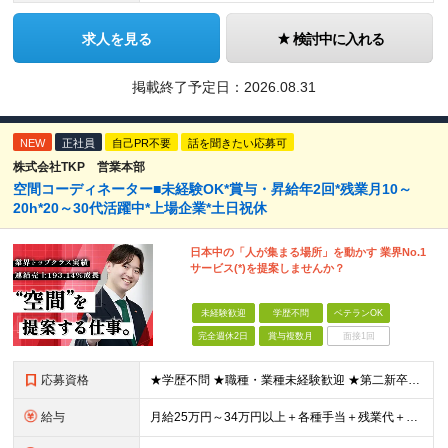
求人を見る
検討中に入れる
掲載終了予定日：
2026.08.31
NEW
正社員
自己PR不要
話を聞きたい応募可
株式会社TKP 営業本部
空間コーディネーター■未経験OK*賞与・昇給年2回*残業月10～
20h*20～30代活躍中*上場企業*土日祝休
日本中の「人が集まる場所」を動かす 業界No.1
サービス(*)を提案しませんか？
未経験歓迎
学歴不問
ベテランOK
完全週休2日
賞与複数月
面接1回
応募資格
★学歴不問 ★職種・業種未経験歓迎 ★第二新卒歓迎 ＜こんな方にオススメ＞ ◎一つの商材ではなく、幅広い提案で勝負したい ◎成長企業でスケールの大きい仕事に挑戦したい ◎実力を評価されたい＆腰を据え
給与
月給25万円～34万円以上＋各種手当＋残業代＋賞与年2回 初年度想定年収：348万円～ ※経験・能力を考慮のうえ優遇します。 ※上記にはエリア給（10,000円～15,000円）、見込み残業代（20