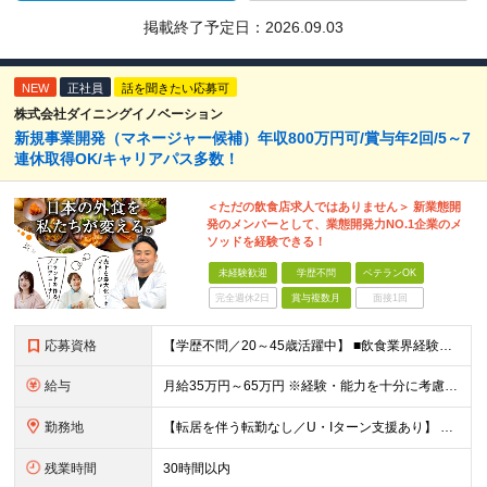
掲載終了予定日：
2026.09.03
NEW
正社員
話を聞きたい応募可
株式会社ダイニングイノベーション
新規事業開発（マネージャー候補）年収800万円可/賞与年2回/5～7
連休取得OK/キャリアパス多数！
＜ただの飲食店求人ではありません＞ 新業態開
発のメンバーとして、業態開発力NO.1企業のメ
ソッドを経験できる！
未経験歓迎
学歴不問
ベテランOK
完全週休2日
賞与複数月
面接1回
応募資格
【学歴不問／20～45歳活躍中】 ■飲食業界経験および販売／サービスの経験がある方を歓迎します 例えば「もっとこうすれば売れるのに」というアイデアを形にしたい方、経営陣に近いポジションでビジネスを
給与
月給35万円～65万円 ※経験・能力を十分に考慮し決定。 ※月給35万円～48万円までは非管理職となりますので、 上記月給には、月30時間分の固定残業代（61,620円～84,508円）および月10
勤務地
【転居を伴う転勤なし／U・Iターン支援あり】 本社（恵比寿）または当社が運営する東京都内の直営店舗での勤務 ※配属先は経験・希望・プロジェクト内容を踏まえて決定します。 ★社宅・引越支援制度あり（
残業時間
30時間以内