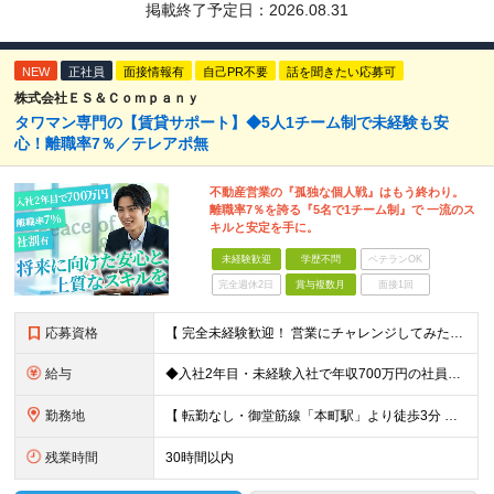
掲載終了予定日：
2026.08.31
NEW
正社員
面接情報有
自己PR不要
話を聞きたい応募可
株式会社ＥＳ＆Ｃｏｍｐａｎｙ
タワマン専門の【賃貸サポート】◆5人1チーム制で未経験も安
心！離職率7％／テレアポ無
不動産営業の『孤独な個人戦』はもう終わり。
離職率7％を誇る『5名で1チーム制』で 一流のス
キルと安定を手に。
未経験歓迎
学歴不問
ベテランOK
完全週休2日
賞与複数月
面接1回
応募資格
【 完全未経験歓迎！ 営業にチャレンジしてみたい方歓迎 】 ◆学歴・経歴不問 ◆第二新卒歓迎 ◆人物重視の採用です！ ▼こんな方はぜひご応募ください ◎誠実な姿勢を持った方 ◎素直な方 ◎思いやり
給与
◆入社2年目・未経験入社で年収700万円の社員も 月給：25万円～30万円＋賞与（年2回）＋インセンティブ(平均：月25万～70万)＋随時昇給 ※経験・スキルを考慮して決定いたします ※上記には固
勤務地
【 転勤なし・御堂筋線「本町駅」より徒歩3分 】 ■本社： 大阪府大阪市中央区淡路町3丁目6-3 御堂筋MTRビル1階 ≪アクセスの良さ抜群！≫ ★大阪の2大主要駅「淀屋橋」「本町」の ちょうど中
残業時間
30時間以内