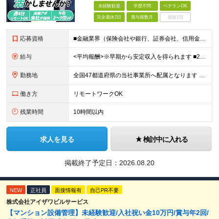
未経験歓迎
学歴不問
ベテランOK
完全週休2日
賞与複数月
面接1回
応募資格
■金融業界（保険会社や銀行、証券会社、信用金庫など）の営業経験をお持ちの方 ■学歴不問 ※第二新卒の方も歓迎します ※直販の保険営業職経験者も多数活躍中。 お客さまへのご提案に集中できる仕組みにより
給与
<平均報酬>※早期から安定収入を得られます ■2年目～：888万円 ■3年目～：960万円 ■4年目～：1028万円 ★成果連動型報酬（営業成績に応じて支給/45時間分固定残業代含む/超過分は別途支
勤務地
全国47都道府県の当社事業所へ配属となります ※居住地や希望の勤務先を考慮します ※リモートワークOK／転勤なし ＜本社＞ 東京都台東区浅草橋1-1-8 FP浅草橋ビル (変更の範囲)上記を除く当
働き方
リモートワークOK
残業時間
10時間以内
求人を見る
検討中に入れる
掲載終了予定日：
2026.08.20
NEW
正社員
面接情報有
自己PR不要
株式会社アイザワビルサービス
【マンション設備管理】未経験歓迎/入社祝い金10万円/賞与年2回/