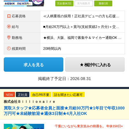
完全週休2日
賞与複数月
面接1回
応募資格
≪人柄重視の採用！正社員デビューの方も応援◎≫ ★フリーターの方、転職回数なども一切不問 ■未経験OK ■学歴不問 ■普通自動車免許をお持ちの方（AT限定可） ≪こんな方にピッタリです！≫ ◎未経験
給与
■月給26万円以上＋賞与(支給実績2ヶ月分)＋交通費 ★6月からはチームインセンティブも新たに導入予定！ ※スキル・経験を考慮の上、決定いたします ※上記には見込み残業代2万円以上（24時間分）を含
勤務地
★横浜、大阪、福岡で募集中＆マイカー通勤OK ★転勤はありません ★希望の勤務地に配属します 【本社】 神奈川県横浜市戸塚区矢部町65 イェルコローレビル1F 【大阪オフィス】 大阪府大阪市北区池
残業時間
20時間以内
求人を見る
検討中に入れる
掲載終了予定日：
2026.08.31
NEW
正社員
自己PR不要
話を聞きたい応募可
株式会社Ｂｉｌｌｉｏｎａｉｒｅ
買取スタッフ★応募者全員と面接★月給30万円★1年目で年収1000
万円可★未経験歓迎★週休3日制★4月入社OK
千葉にいながら東京並みの待遇を。 年休150日×