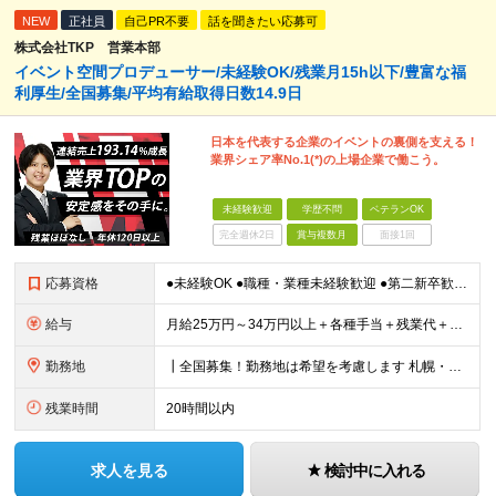
NEW
正社員
自己PR不要
話を聞きたい応募可
株式会社TKP 営業本部
イベント空間プロデューサー/未経験OK/残業月15h以下/豊富な福
利厚生/全国募集/平均有給取得日数14.9日
日本を代表する企業のイベントの裏側を支える！
業界シェア率No.1(*)の上場企業で働こう。
未経験歓迎
学歴不問
ベテランOK
完全週休2日
賞与複数月
面接1回
応募資格
●未経験OK ●職種・業種未経験歓迎 ●第二新卒歓迎 ●学歴不問 ＜こんな方におすすめ！＞ ◎ホテル・アパレル・携帯販売など接客経験を活かしたい ◎「今の会社、この先が見えない」と感じている ◎上場
給与
月給25万円～34万円以上＋各種手当＋残業代＋賞与年2回（昨年度2～4ヶ月分） 初年度想定年収：350万円～ ＜クラス・経験別の月給目安＞ ■メンバークラス：月給25万円以上 ■店長やSVなどのマネ
勤務地
┃全国募集！勤務地は希望を考慮します 札幌・仙台・東京・横浜・静岡・名古屋・大阪・京都・広島・福岡 募集 ※上記のほか、全国に拠点あり ※キャリアアップやキャリアシフトに伴う転勤も一部ありますが、基
残業時間
20時間以内
求人を見る
検討中に入れる