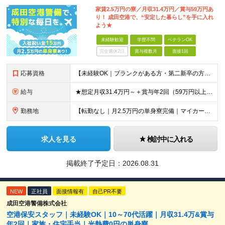
家賃2.5万円の寮／月収31.4万円／賞与59万円あ
り！ 成田空港で、“安定した暮らし”を手に入れ
よう★
未経験歓迎
学歴不問
ベテランOK
完全週休2日
賞与複数月
面接1回
応募資格
【未経験OK｜ブランクがある方・第二新卒の方・正社員が初めての方も歓迎！】 ★応募資格を満たす方は面接確約！ ★20代・30代の若手スタッフも多数活躍中！ ◎58歳以下の方（長期のキャリア形成を図る
給与
★想定月収31.4万円～＋賞与年2回（59万円以上） ★入社お祝い金15万円支給 ★水道+光熱費無料の家賃がリーズナブルな社員寮(単身寮)あり！ ★住宅手当&家族手当あり 月給24万5000円以上(
勤務地
【転勤なし｜月2.5万円の単身寮完備｜マイカー・バイク通勤OK】 成田空港または空港関連施設での勤務となります。 お住まいや希望を考慮し、千葉市美浜区・四街道市への配属となる場合もあります。 【本社
求人を見る
検討中に入れる
掲載終了予定日：
2026.08.31
NEW
正社員
面接情報有
自己PR不要
成田空港警備株式会社
空港保安スタッフ｜未経験OK｜10～70代活躍｜月収31.4万&賞与
年2回｜家族・住宅手当｜光熱費0円の単身寮