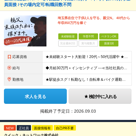
員面接 /その場内定可/転職回数不問
埼玉県在住で子供2人を守る、親父N。 40代から
年収850万円を稼ぐ
未経験歓迎
学歴不問
ベテランOK
完全週休2日
賞与複数月
面接1回
応募資格
★未経験スタート大歓迎！20代～50代活躍中 ★学歴・転職回数・ブランク不問 ★人柄重視の採用です！ ◆60歳未満の方【定年年齢を上限として募集するため】
給与
◆月給30万円＋インセンティブ ---≪当社社員の実際の給与例≫--- ★元解体作業員・S（29歳） ・最高月収：67万8836円（総支給） ★元電気工事士・N（47歳） ・最高月収：96万508
勤務地
★駅徒歩スグ！転勤なし！自転車＆バイク通勤相談OK 【本社】東京都足立区綾瀬2-27-12 (変更の範囲)上記を除く当社関連勤務地
求人を見る
検討中に入れる
掲載終了予定日：
2026.09.03
NEW
正社員
面接情報有
自己PR不要
クイック・ネットワーク株式会社