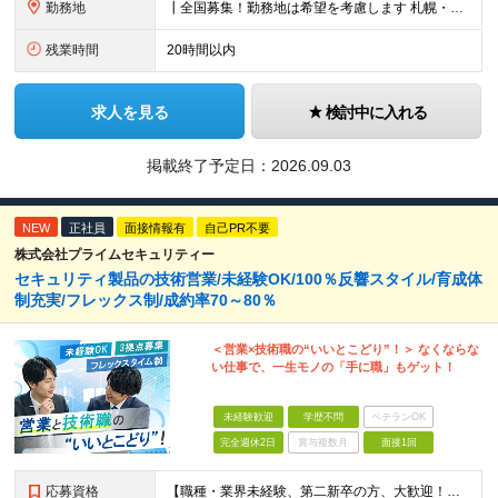
勤務地
┃全国募集！勤務地は希望を考慮します 札幌・仙台・東京・横浜・金沢・名古屋・大阪・京都・広島・福岡 募集 ※上記のほか、全国に拠点あり ※キャリアアップやキャリアシフトに伴う転勤も一部ありますが、基
残業時間
20時間以内
求人を見る
検討中に入れる
掲載終了予定日：
2026.09.03
NEW
正社員
面接情報有
自己PR不要
株式会社プライムセキュリティー
セキュリティ製品の技術営業/未経験OK/100％反響スタイル/育成体
制充実/フレックス制/成約率70～80％
＜営業×技術職の“いいとこどり”！＞ なくならな
い仕事で、一生モノの「手に職」もゲット！
未経験歓迎
学歴不問
ベテランOK
完全週休2日
賞与複数月
面接1回
応募資格
【職種・業界未経験、第二新卒の方、大歓迎！】 ■未経験OK ■学歴不問 ■普通自動車免許をお持ちの方（AT限定可） ≪こんな方にピッタリです！≫ ・未経験から「手に職」をつけて将来の安心を手に入れた