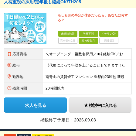
人柄重視の採用/定年後も継続OK/TH205
もしも月の半分が休みだったら、あなたは何す
る？
未経験歓迎
学歴不問
ベテランOK
完全週休2日
賞与複数月
面接1回
応募資格
＼オープニング・複数名採用／ ■未経験OK／お人柄を重視します！ ■高卒以上 ■60歳未満の方(定年年齢による理由) ＜長く安心して働きやすい＞ 当社では現在20代～60代の管理スタッフが活躍中！
給与
《代務によって年収を上げることもできます！/想定年収330万円》 ■月給22万円以上＋賞与年2回(2カ月/2025年実績)＋時間外手当＋資格手当＋役職手当＋交通費（夜勤のみ） ………… ≪昇給、賞与、
勤務地
南青山の賃貸竣工マンション ※都内23区他 新規受託物件につき、オープニングの募集です！ 入社時期はご相談可能です！ 【本社/面接地】 東京都新宿区西新宿2丁目6番1号 新宿住友ビル4階 ※(変
残業時間
20時間以内
求人を見る
検討中に入れる
掲載終了予定日：
2026.09.03