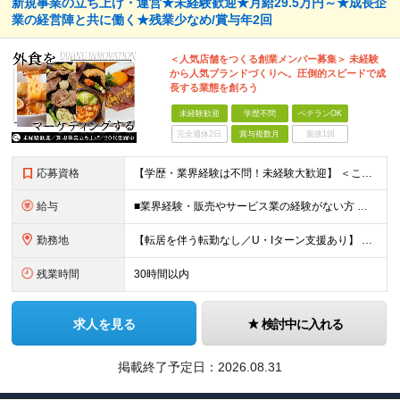
新規事業の立ち上げ・運営★未経験歓迎★月給29.5万円～★成長企
業の経営陣と共に働く★残業少なめ/賞与年2回
＜人気店舗をつくる創業メンバー募集＞ 未経験
から人気ブランドづくりへ。圧倒的スピードで成
長する業態を創ろう
未経験歓迎
学歴不問
ベテランOK
完全週休2日
賞与複数月
面接1回
応募資格
【学歴・業界経験は不問！未経験大歓迎】 ＜こんな方、大歓迎！＞ ・新しいことにイチから挑戦し、ワクワクする熱量を味わいたい方 ・毎日同じことの繰り返しから抜け出したい方 ・新しいブランドづくりに興味
給与
■業界経験・販売やサービス業の経験がない方 月給29.5万円～ ※固定残業手当（51,937円～/月30時間分）、固定深夜割増手当（3,463円～月10時間分） ■外食業界で店長・副店長等の経験をお
勤務地
【転居を伴う転勤なし／U・Iターン支援あり】 本社（恵比寿）または当社が運営する東京都内の直営店舗での勤務 ※配属先は経験・希望・プロジェクト内容を踏まえて決定します。 ★社宅・引越支援制度あり（
残業時間
30時間以内
求人を見る
検討中に入れる
掲載終了予定日：
2026.08.31