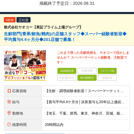
掲載終了予定日：
2026.08.31
NEW
正社員
株式会社ヤオコー【東証プライム上場グループ】
生鮮部門(青果/鮮魚/精肉)の店舗スタッフ◆スーパー経験者歓迎◆
平均賞与4.4ヶ月分◆201店舗で募集！
これまで培った生鮮技術を、ヤオコーで活かしま
せんか？ スーパーマーケット経験者、大歓迎で
す！
未経験歓迎
学歴不問
ベテランOK
完全週休2日
賞与複数月
面接1回
応募資格
【生鮮・調理経験者歓迎！スーパーマーケット経験者は特に歓迎します◎】 ◆高卒以上 ◆いずれかのご経験をお持ちの方 ・スーパーの生鮮売場（鮮魚・精肉・青果）での勤務経験がある方 ・鮮魚専門店や精肉専門店
給与
【賞与平均4.4ケ月分│決算賞与も20年以上連続で支給中！】 ◆月給：258,400円～418,000円＋残業代＋各種手当 ※給与は前職での経験、スキルを考慮し、決定します ※残業代は全額支給します
勤務地
【埼玉、千葉、群馬、東京、神奈川、茨城、栃木の各店舗で積極採用中！U・Iターン歓迎】 【群馬県】 安中/伊勢崎/太田/桐生/高崎/館林/富岡/ 中之条/藤岡/前橋 【茨城県】 古河/取手/竜ヶ崎
残業時間
20時間以内