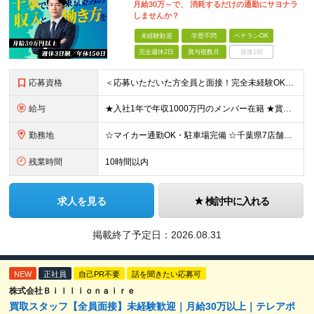
月給30万～で、 消耗するだけの通勤にサヨナラ
しませんか？
未経験歓迎
学歴不問
ベテランOK
完全週休2日
賞与複数月
面接1回
応募資格
＜応募いただいた方全員と面接！完全未経験OK＞ ★第二新卒・ブランクOK ★転職回数・スキル不問 ★学歴不問 ◎第二新卒も大歓迎 「新卒で入社したけど、環境が合わなくて早期に退職してしまった」 とい
給与
★入社1年で年収1000万円のメンバー在籍 ★賞与だけで100万円以上の支給実績も ★月給30万円以上 月給30万円～50万円＋賞与年1回（最大3カ月分）＋インセンティブ＋各種手当 ※研修期間中は
勤務地
☆マイカー通勤OK・駐車場完備 ☆千葉県7店舗で募集 ☆2026年新店舗立ち上げ店舗あり ☆転勤なし 本社、もしくは以下店舗での勤務になります。 【本社】 千葉県印旛郡酒々井町本佐倉457-2
残業時間
10時間以内
求人を見る
検討中に入れる
掲載終了予定日：
2026.08.31
NEW
正社員
自己PR不要
話を聞きたい応募可
株式会社Ｂｉｌｌｉｏｎａｉｒｅ
買取スタッフ【全員面接】未経験歓迎｜月給30万以上｜テレアポ