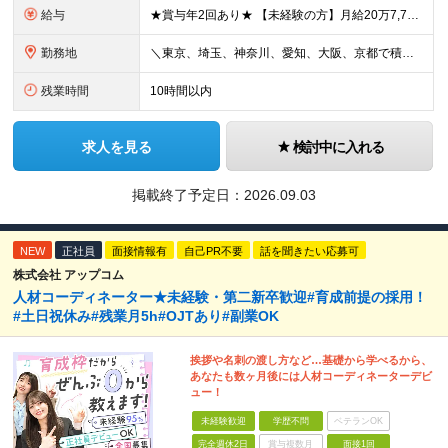
給与
★賞与年2回あり★ 【未経験の方】月給20万7,750円～＋賞与年2回＋残業代全額支給＋交通費支給 【生物系大卒の方】月給21万3,750円～＋賞与年2回＋残業代全額支給＋交通費支給 ★手当が充実
勤務地
＼東京、埼玉、神奈川、愛知、大阪、京都で積極採用中！／ ・東京都：品川区 ・埼玉県：和光市 ・神奈川県：横浜市戸塚区、藤沢市 ・茨城県：つくば市 Lマイカー通勤OK！ ・愛知県：犬山市
残業時間
10時間以内
求人を見る
検討中に入れる
掲載終了予定日：
2026.09.03
NEW
正社員
面接情報有
自己PR不要
話を聞きたい応募可
株式会社 アップコム
人材コーディネーター★未経験・第二新卒歓迎#育成前提の採用！
#土日祝休み#残業月5h#OJTあり#副業OK
挨拶や名刺の渡し方など…基礎から学べるから、
あなたも数ヶ月後には人材コーディネーターデビ
ュー！
未経験歓迎
学歴不問
ベテランOK
完全週休2日
賞与複数月
面接1回