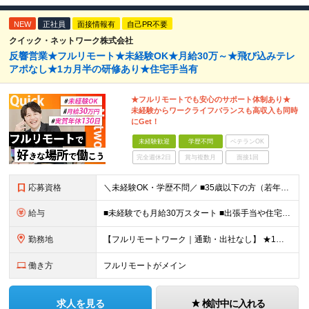
NEW
正社員
面接情報有
自己PR不要
クイック・ネットワーク株式会社
反響営業★フルリモート★未経験OK★月給30万～★飛び込みテレ
アポなし★1カ月半の研修あり★住宅手当有
★フルリモートでも安心のサポート体制あり★
未経験からワークライフバランスも高収入も同時
にGet！
未経験歓迎
学歴不問
ベテランOK
完全週休2日
賞与複数月
面接1回
応募資格
＼未経験OK・学歴不問／ ■35歳以下の方（若年層の長期キャリア形成のため） ■第二新卒OK ■普通自動車免許（AT）をお持ちの方 ▼▽こんな方はぜひご応募ください！▽▼ 「車の運転が好き！」 「地
給与
■未経験でも月給30万スタート ■出張手当や住宅手当あり 【東京都・神奈川県】 月給35万円～60万円＋インセンティブ＋賞与＋諸手当 上記月給は、月42時間分の固定残業代（月8万3900円以上）を含
勤務地
【フルリモートワーク｜通勤・出社なし】 ★1人1台社用車貸与 ★転勤なし ★直帰直行OK 【本社】 兵庫県神戸市中央区明石町44 神戸御幸ビル4F ★☆積極採用中☆★ ◆北海道・東北：札幌／福島／
働き方
フルリモートがメイン
求人を見る
検討中に入れる