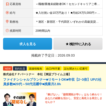
応募資格
＜職種/業種未経験者OK！セカンドキャリアご希望の方も大歓迎！＞ ■高卒以上 ■英語が好きな方・抵抗がない方 ■60歳未満の方(定年年齢による理由) ＜面接は相互理解を大切にしています＞ 緊張して上
給与
★入社祝い金10万円あり！ ■月給24万5,000円＋賞与年2回(2カ月/2025年実績)＋時間外手当＋資格手当＋交通費 ※一律英会話手当（2万円）を含みます ※給与は経験・能力等を考慮して決定し
勤務地
＊港区・新宿区・千代田区 いずれかの高級賃貸マンションにて勤務 ◇港区南麻布エリア ◇新宿区エリア ◇千代田区エリア ★竣工するマンション（南青山）でのオープニング募集もあります！ 【本社】 東
残業時間
20時間以内
求人を見る
検討中に入れる
掲載終了予定日：
2026.09.03
NEW
契約社員
面接情報有
自己PR不要
話を聞きたい応募可
株式会社ＦＰパートナー 本社【東証プライム上場】
ファイナンシャルプランナー■リモートOK■年収【2~3倍】UPの社
員多数■20代～50代活躍中■残業月2.8h
「稼げない」「顧客開拓が辛い」はもう終わり！
あなたの経験を活かし、安定と高収入を両立しま
せんか？