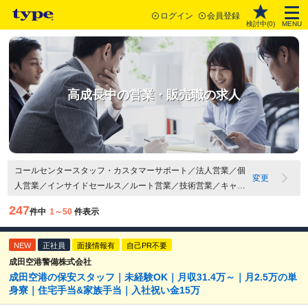
ログイン
会員登録
検討中(
0
)
MENU
高成長中の営業・販売職の求人
コールセンタースタッフ・カスタマーサポート／法人営業／個
変更
人営業／インサイドセールス／ルート営業／技術営業／キャリ
アカウンセラー・人材派遣コーディネーター／営業管理・営業
247
件中
1～50
件表示
マネージャー／その他営業職／接客・販売（アパレル・雑貨・
コスメなど）／接客・販売（飲食）／スーパーバイザー・エリ
NEW
アマネージャー・店長／店舗開発／その他 販売員・サービスス
正社員
面接情報有
自己PR不要
タッフ関連職／高成長企業
成田空港警備株式会社
成田空港の保安スタッフ｜未経験OK｜月収31.4万～｜月2.5万の単
身寮｜住宅手当&家族手当｜入社祝い金15万