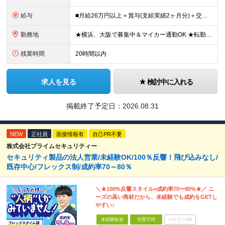
給与
■月給26万円以上＋賞与(支給実績2ヶ月分)＋交通費 ★6月からはチームインセンティブも新たに導入予定！ ※スキル・経験を考慮の上、決定いたします ※上記には見込み残業代2万円以上（24時間分）を含
勤務地
★横浜、大阪で募集中＆マイカー通勤OK ★転勤はありません ★希望の勤務地に配属します 【本社】 神奈川県横浜市戸塚区矢部町65 イェルコローレビル1F 【大阪オフィス】 大阪府大阪市北区池田町2
残業時間
20時間以内
求人を見る
検討中に入れる
掲載終了予定日：
2026.08.31
NEW
正社員
面接情報有
自己PR不要
株式会社プライムセキュリティー
セキュリティ製品の法人営業/未経験OK/100％反響！飛び込みなし/
既存中心/フレックス制/成約率70～80％
＼★100%反響スタイル×成約率70〜80%★／ ニ
ーズの高い商材だから、未経験でも成約をGETし
やすい♪
未経験歓迎
学歴不問
ベテランOK