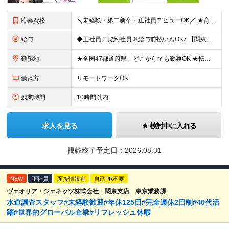
応募資格
＼未経験・第二新卒・正社員デビューOK／ ★育成前提の採用を実施中！ ■経歴・ブランク不問 ■学歴不問 ≪≪特別なスキルや経験は必要なし！≫≫ 当社では人柄重視の採用を実施しています。 働く先輩社員
給与
◆正社員／契約社員※給与前払いもOK♪ 【関東（一都三県）】 月給25万円～ ※固定残業代（月20時間分／月3万2383円）を含む。超過分は別途支給。 ※試用期間中の給与は月給23万円～ 【関東（北
勤務地
★全国47都道府県、どこからでも勤務OK ★転勤なし！腰を据えて活躍◎ ★マイカー通勤OK（拠点による） ★業務に慣れたら、ゆくゆくはリモート併用やフルリモートも可能 全国のお客様先にて勤務していた
働き方
リモートワークOK
残業時間
10時間以内
求人を見る
検討中に入れる
掲載終了予定日：
2026.08.31
NEW
正社員
面接情報有
自己PR不要
ヴェオリア・ジェネッツ株式会社 関東支店 東京業務課
水道調査スタッフ#未経験歓迎#年休125日#完全週休2日制#40代活
躍#世界的グローバル企業#リフレッシュ休暇