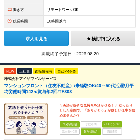
働き方
リモートワークOK
残業時間
10時間以内
求人を見る
検討中に入れる
掲載終了予定日：
2026.08.20
NEW
正社員
面接情報有
自己PR不要
株式会社アイザワビルサービス
マンションフロント（住友不動産）/未経験OK/40～50代活躍/月平
均労働時間142h/賞与年2回/TF303
＼英語が好きな気持ちを活かせる！／ ゆったり
とした空間で、「ありがとう」が嬉しい仕事を始
めませんか？
未経験歓迎
学歴不問
ベテランOK
完全週休2日
賞与複数月
面接1回