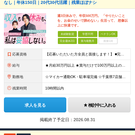
なし｜年休150日｜20代30代活躍｜残業ほぼナシ
週3日休みで、年収500万円。 「やりたいこと
を、お金のせいで諦めない」生活って、 想像以
上に快適です。
未経験歓迎
学歴不問
ベテランOK
完全週休2日
賞与複数月
面接1回
応募資格
【応募いただいた方全員と面接します！】 ■完全未経験OK ■転職回数・前職・スキル・学歴不問 ■20代～30代活躍中！ ★第二新卒も大歓迎 「新卒で入社したけど、環境が合わなくて早期に退職してしまっ
給与
★月給30万円以上 ★賞与だけで100万円以上の支給実績も ★1年で年収1000万円のメンバー在籍 ★インセンティブで月20万円獲得した実績も 月給30万円～50万円＋賞与年1回（最大3カ月分）＋イ
勤務地
☆マイカー通勤OK・駐車場完備 ☆千葉県7店舗で募集 ☆2026年新店舗立ち上げ店舗あり ☆転勤なし 本社、もしくは以下店舗での勤務になります。 【本社】 千葉県印旛郡酒々井町本佐倉457-2
残業時間
10時間以内
求人を見る
検討中に入れる
掲載終了予定日：
2026.08.31