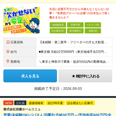
生活に必要不可欠だから今後もなくならない仕
事！ “世界的グローバル企業”の日本法人で長く
働きませんか？
未経験歓迎
学歴不問
ベテランOK
完全週休2日
賞与複数月
面接1回
応募資格
【未経験・第二新卒・フリーターの方も大歓迎！】 ●高卒以上 ●要普通自動車免許（AT限定可） ※特別な経験やスキルは一切不問です！ ★求める人物像★ ・「ほどほどに、無理なく長く働きたい」方 ・安定
給与
■東京都 月給22万5000円（東京地域手当3万円含）～25万円＋残業代全額支給＋各種手当 ■神奈川県 月給19万5000円～24万円＋残業代全額支給＋各種手当 ※年齢・経験を考慮し決定 ※試用期
勤務地
＼東京と神奈川で募集・徒歩5分以内の勤務地あり／ ■根岸事務所 東京都台東区根岸5-6-14 根岸5光ビル ■阿佐ヶ谷事務所 東京都杉並区成田東4-38-25 ■大橋事務所 東京都目黒区大橋2-8-1
求人を見る
検討中に入れる
掲載終了予定日：
2026.09.03
NEW
正社員
面接情報有
自己PR不要
話を聞きたい応募可
株式会社岩建ホームリニュ
営業/未経験OK/パパさん活躍中/月給30万円～/平均年収600万円/全