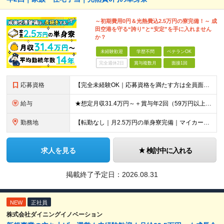
～初期費用0円＆光熱費込2.5万円の寮完備！～ 成
田空港を守る“誇り”と“安定”を手に入れません
か？
未経験歓迎
学歴不問
ベテランOK
完全週休2日
賞与複数月
面接1回
応募資格
【完全未経験OK｜応募資格を満たす方は全員面接！】 ◎学歴不問／前職不問／転職回数不問 ◎自動車免許・英語力なども一切不問 ◎58歳以下の方（長期のキャリア形成を図るため） ブランクがある方、正社員
給与
★想定月収31.4万円～＋賞与年2回（59万円以上） ★入社お祝い金15万円支給 ★水道+光熱費無料の家賃がリーズナブルな社員寮(単身寮)あり！ 月給24万5000円以上(基本給21万1000円＋業
勤務地
【転勤なし｜月2.5万円の単身寮完備｜マイカー・バイク通勤OK】 成田空港または空港関連施設での勤務となります。 お住まいや希望を考慮し、千葉市美浜区・四街道市への配属となる場合もあります。 【本社
求人を見る
検討中に入れる
掲載終了予定日：
2026.08.31
NEW
正社員
株式会社ダイニングイノベーション