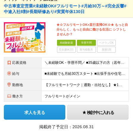
中古車査定営業#未経験OK#フルリモート#月給30万～#完全反響#
中途入社8割#長期研修あり#実質年休130日
★☆フルリモートOK×直行直帰OK☆★ もっと自
分らしく、もっと自由に働ける生活に シフトし
ませんか？
未経験歓迎
学歴不問
ベテランOK
完全週休2日
賞与複数月
面接1回
応募資格
＼未経験OK・学歴不問／ ■35歳以下の方（若年層の長期キャリア形成のため） ■第二新卒OK ■普通自動車免許（AT）をお持ちの方 ▼▽こんな方はぜひご応募ください！▽▼ 「車の運転が好き！」 「地
給与
■未経験でも月給30万スタート ■出張手当や住宅手当あり 【東京都・神奈川県】 月給35万円～60万円＋インセンティブ＋賞与＋諸手当 上記月給は、月42時間分の固定残業代（月8万3900円以上）を含
勤務地
【フルリモートワーク｜通勤・出社なし】 ★1人1台社用車貸与 ★転勤なし ★直帰直行OK 【本社】 兵庫県神戸市中央区明石町44 神戸御幸ビル4F ★☆積極採用中☆★ ◆北海道・東北：札幌／福島／
働き方
フルリモートがメイン
求人を見る
検討中に入れる
掲載終了予定日：
2026.08.31