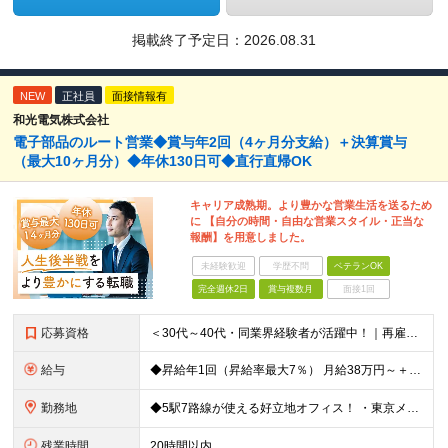
掲載終了予定日：
2026.08.31
NEW
正社員
面接情報有
和光電気株式会社
電子部品のルート営業◆賞与年2回（4ヶ月分支給）＋決算賞与
（最大10ヶ月分）◆年休130日可◆直行直帰OK
キャリア成熟期。より豊かな営業生活を送るため
に 【自分の時間・自由な営業スタイル・正当な
報酬】を用意しました。
未経験歓迎
学歴不問
ベテランOK
完全週休2日
賞与複数月
面接1回
応募資格
＜30代～40代・同業界経験者が活躍中！｜再雇用制度あり＞ ◆半導体・電子部品業界の営業経験をお持ちの方（年数不問） ◆高卒以上 ＼こんな思いをお持ちの方を歓迎します／ □会社のマイクロマネジメ
給与
◆昇給年1回（昇給率最大7％） 月給38万円～＋賞与年2回（昨年度4ヶ月分支給） ※前職の給与・経験・能力を考慮の上、決定いたします。 ※試用期間3ヶ月（期間中の条件変更なし）
勤務地
◆5駅7路線が使える好立地オフィス！ ・東京メトロ銀座線「末広町駅」「上野広小路駅」より徒歩約3分 ・JR各線「御徒町駅」より徒歩約4〜6分 ・都営大江戸線「上野御徒町駅」、日比谷線「仲御徒町駅」など
残業時間
20時間以内