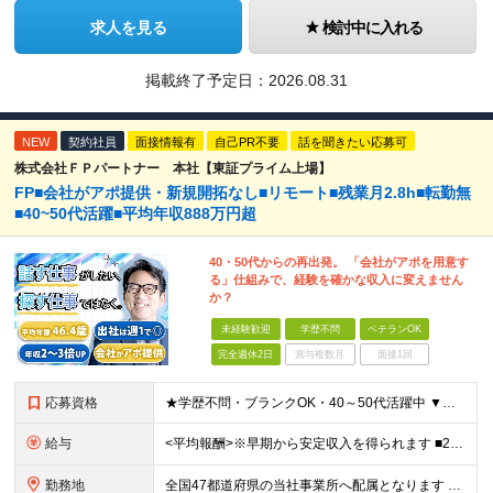
求人を見る
検討中に入れる
掲載終了予定日：
2026.08.31
NEW
契約社員
面接情報有
自己PR不要
話を聞きたい応募可
株式会社ＦＰパートナー 本社【東証プライム上場】
FP■会社がアポ提供・新規開拓なし■リモート■残業月2.8h■転勤無
■40~50代活躍■平均年収888万円超
40・50代からの再出発。 「会社がアポを用意す
る」仕組みで、経験を確かな収入に変えません
か？
未経験歓迎
学歴不問
ベテランOK
完全週休2日
賞与複数月
面接1回
応募資格
★学歴不問・ブランクOK・40～50代活躍中 ▼以下いずれかのご経験をお持ちの方 ■金融業界（保険会社や銀行、証券会社、信用金庫など）での就業経験 ■何かしらの営業経験をお持ちの方 ※ブランクのある方
給与
<平均報酬>※早期から安定収入を得られます ■2年目～：888万円 ■3年目～：960万円 ■4年目～：1028万円 ★成果連動型報酬（営業成績に応じて支給/45時間分固定残業代含む/超過分は別途支
勤務地
全国47都道府県の当社事業所へ配属となります ※居住地や希望の勤務先を考慮します ※リモートワークOK／転勤なし ＜本社＞ 東京都台東区浅草橋1-1-8 FP浅草橋ビル (変更の範囲)上記を除く当