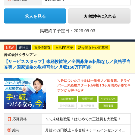
求人を見る
検討中に入れる
掲載終了予定日：
2026.09.03
NEW
正社員
面接情報有
自己PR不要
話を聞きたい応募可
株式会社クラシアン
【サービススタッフ】未経験歓迎／全国募集＆転勤なし／資格手当
充実／国家資格の取得可能／月収150万円可能
＼身についたスキルは一生モノ／飲食業、ドライ
バー…未経験スタートが9割！3ヶ月間の研修でキ
ホンから学べる★
未経験歓迎
学歴不問
ベテランOK
完全週休2日
賞与複数月
面接1回
応募資格
＼＼未経験歓迎！はじめての正社員も大歓迎！／／ ★業種・職種未経験歓迎 ★学歴不問 ★社会人デビュー・フリーターOK ＜応募条件＞ ■普通自動車免許（AT限定可） ＊1人1台、社用車を貸与します。
給与
月給26万円以上＋歩合給＋チームインセンティブ＋諸手当＋残業代 ※上記は東京のみの月給です。 ┗その他エリアは、月給22万円以上となります。 ※経験・スキルを考慮の上、弊社規程により優遇いたします。