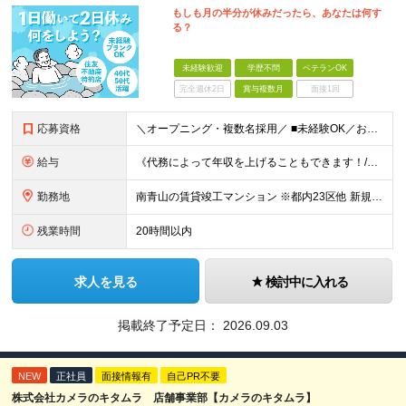
もしも月の半分が休みだったら、あなたは何す
る？
未経験歓迎
学歴不問
ベテランOK
完全週休2日
賞与複数月
面接1回
応募資格
＼オープニング・複数名採用／ ■未経験OK／お人柄を重視します！ ■高卒以上 ■60歳未満の方(定年年齢による理由) ＜長く安心して働きやすい＞ 当社では現在20代～60代の管理スタッフが活躍中！
給与
《代務によって年収を上げることもできます！/想定年収330万円》 ■月給22万円以上＋賞与年2回(2カ月/2025年実績)＋時間外手当＋資格手当＋役職手当＋交通費（夜勤のみ） ………… ≪昇給、賞与、
勤務地
南青山の賃貸竣工マンション ※都内23区他 新規受託物件につき、オープニングの募集です！ 入社時期はご相談可能です！ 【本社/面接地】 東京都新宿区西新宿2丁目6番1号 新宿住友ビル4階 ※(変
残業時間
20時間以内
求人を見る
検討中に入れる
掲載終了予定日：
2026.09.03
NEW
正社員
面接情報有
自己PR不要
株式会社カメラのキタムラ 店舗事業部【カメラのキタムラ】