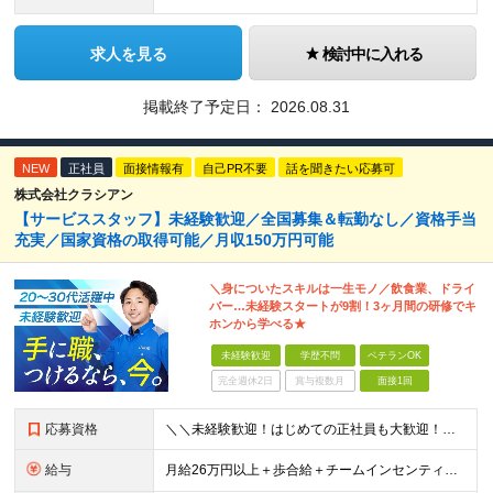
求人を見る
検討中に入れる
掲載終了予定日：
2026.08.31
NEW
正社員
面接情報有
自己PR不要
話を聞きたい応募可
株式会社クラシアン
【サービススタッフ】未経験歓迎／全国募集＆転勤なし／資格手当
充実／国家資格の取得可能／月収150万円可能
＼身についたスキルは一生モノ／飲食業、ドライ
バー…未経験スタートが9割！3ヶ月間の研修でキ
ホンから学べる★
未経験歓迎
学歴不問
ベテランOK
完全週休2日
賞与複数月
面接1回
応募資格
＼＼未経験歓迎！はじめての正社員も大歓迎！／／ ★業種・職種未経験歓迎 ★学歴不問 ★社会人デビュー・フリーターOK ＜応募条件＞ ■普通自動車免許（AT限定可） ＊1人1台、社用車を貸与します。
給与
月給26万円以上＋歩合給＋チームインセンティブ＋諸手当＋残業代 ※上記は東京のみの月給です。 ┗その他エリアは、月給22万円以上となります。 ※経験・スキルを考慮の上、弊社規程により優遇いたします。