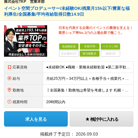
株式会社TKP 営業本部
イベント空間プロデューサー/未経験OK/残業月15h以下/豊富な福
利厚生/全国募集/平均有給取得日数14.9日
日本を代表する企業のイベントの裏側を支える！
業界シェア率No.1(*)の上場企業で働こう。
未経験歓迎
学歴不問
ベテランOK
完全週休2日
賞与複数月
面接1回
応募資格
●未経験OK ●職種・業種未経験歓迎 ●第二新卒歓迎 ●学歴不問 ＜こんな方におすすめ！＞ ◎ホテル・アパレル・携帯販売など接客経験を活かしたい ◎「今の会社、この先が見えない」と感じている ◎上場
給与
月給25万円～34万円以上＋各種手当＋残業代＋賞与年2回（昨年度2～4ヶ月分） 初年度想定年収：350万円～ ＜クラス・経験別の月給目安＞ ■メンバークラス：月給25万円以上 ■店長やSVなどのマネ
勤務地
┃全国募集！勤務地は希望を考慮します 札幌・仙台・東京・横浜・静岡・名古屋・大阪・京都・広島・福岡 募集 ※上記のほか、全国に拠点あり ※キャリアアップやキャリアシフトに伴う転勤も一部ありますが、基
残業時間
20時間以内
求人を見る
検討中に入れる
掲載終了予定日：
2026.09.03