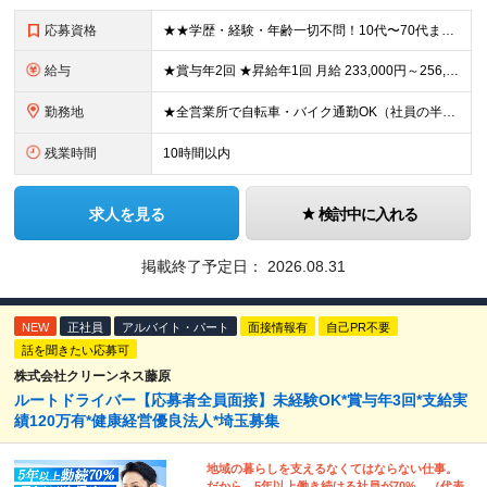
応募資格
★★学歴・経験・年齢一切不問！10代〜70代まで活躍中★★ ■未経験歓迎 ■第二新卒歓迎・ブランクOK 人物重視の採用です！元気な挨拶ができる方、安定した環境で長く働きたい方を歓迎します。
給与
★賞与年2回 ★昇給年1回 月給 233,000円～256,000円 +（各種手当）+（賞与年2回） ※経験、能力等を考慮の上、決定！月収30万円以上も可能です ※経験者の方は優遇します ※3ヶ月の
勤務地
★全営業所で自転車・バイク通勤OK（社員の半数がバイクで通勤） 【目黒営業所】 東京都目黒区目黒1-24-2 【五反田営業所】 東京都品川区大崎5-1-2 【中野営業所 新宿スタンド】 東京都中
残業時間
10時間以内
求人を見る
検討中に入れる
掲載終了予定日：
2026.08.31
NEW
正社員
アルバイト・パート
面接情報有
自己PR不要
話を聞きたい応募可
株式会社クリーンネス藤原
ルートドライバー【応募者全員面接】未経験OK*賞与年3回*支給実
績120万有*健康経営優良法人*埼玉募集
地域の暮らしを支えるなくてはならない仕事。
だから、5年以上働き続ける社員が70%。（代表