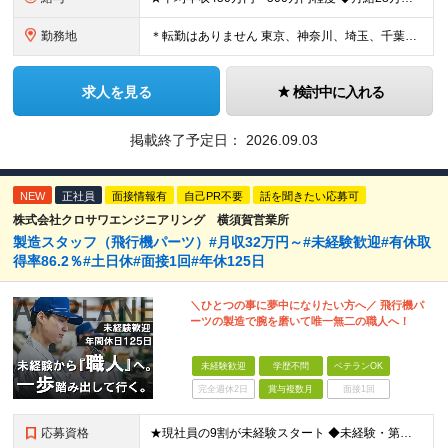
勤務地
＊転勤はありません 東京、神奈川、埼玉、千葉県内での勤務となります ※基本的には直行直帰・配属は通いやすさを考慮します ※U・Iターン歓迎 ※東京勤務メインとなります 【本社】 東京都中央区銀座1
求人を見る
検討中に入れる
掲載終了予定日：
2026.09.03
NEW
正社員
面接情報有
自己PR不要
話を聞きたい応募可
株式会社クロサワエンジニアリング 横須賀営業所
製造スタッフ（飛行機パーツ）#月収32万円～#未経験歓迎#有休取
得率86.2％#土日休#面接1回#年休125日
＼ひとつの事に夢中になりたい方へ／ 飛行機パ
ーツの製造で腕を磨いて唯一無二の職人へ！
未経験歓迎
学歴不問
ベテランOK
完全週休2日
賞与複数月
面接1回
応募資格
★現社員の9割が未経験スタート ◆未経験・第二新卒歓迎 ◆学歴不問！経験不問！資格不問！ ≪こんな方にピッタリ≫ □ 飛行機が好き、興味がある方 □ マニュアルがある環境でコツコツ作業したい方