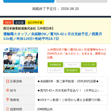
掲載終了予定日：
2026.08.20
NEW
正社員
自己PR不要
西日本旅客鉄道株式会社【JR西日本】
運輸職スタッフ／未経験OK／賞与5.42ヶ月分支給予定／残業月
11h程／年休119日+有給平均18.7日
≪JR西日本で働く/賞与5.42ヶ月/定着率92％≫ 1
日500万人の「ありがとう」を支える、接客のお
仕事。
未経験歓迎
学歴不問
ベテランOK
完全週休2日
賞与複数月
面接1回
応募資格
★未経験OK・第二新卒歓迎・20代30代活躍★ ☆高卒以上 ☆社会人経験（就労経験）がある方 業界・ポジション・年数は不問です！ 「誰もが知る大手企業で働きたい」 「1人より、チームで仕事がした
給与
★賞与5.42ヶ月分支給予定あり！ （大卒以上）月給24万1,692円～39万5,780円＋各種手当＋賞与2回 （高卒以上）月給22万2,662円～39万5,780円＋各種手当＋賞与2回 ※上記は
勤務地
★U/Iターン歓迎！ご自宅から通える範囲での勤務となります ★JR西日本本社（大阪市北区）または、当社事業エリア内（北陸から北九州まで）の各支社で勤務 ※関西に本社あり※ 〈近畿エリア〉 三重県（
残業時間
20時間以内