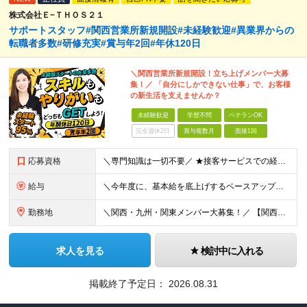
株式会社Ｅ−ＴＨＯＳ２１
サポートスタッフ#関西営業所新規開設#未経験歓迎#異業界からの
転職者多数#研修充実#賞与年2回#年休120日
＼関西営業所新規開設！立ち上げメンバー大募
集！／ 「自分にしかできない仕事」で、お客様
の新生活を支えませんか？
未経験歓迎
学歴不問
ベテランOK
完全週休2日
賞与複数月
面接1回
応募資格
＼専門知識は一切不要／ ★接客サービスでの経験がある方は大歓迎！ ■未経験OK ■第二新卒歓迎 ■学歴不問 ＼こんな方にぴったりです／ ◇自分にしかできない仕事で誰かを喜ばせたい方 ◇日常でも活かせ
給与
＼今年度に、基本給を底上げするベースアップを実施！／ ◆月給23.1万～40万円＋賞与年2回＋交通費全額支給 ※経験・資格・能力等を考慮の上、当社規定により優遇します。 ※上記の金額に加えて、時間外
勤務地
＼関西・九州・関東メンバー大募集！／ 【関西営業所】 大阪府大阪市西区西本町1-7-21 ニシモトビル703 【九州営業所】 福岡県福岡市東区千早5-13-38 LeLien香椎参道4B 【本社
求人を見る
検討中に入れる
掲載終了予定日：
2026.08.31