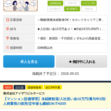
未経験歓迎
学歴不問
ベテランOK
完全週休2日
賞与複数月
面接1回
応募資格
＜職種/業種未経験者OK！セカンドキャリアご希望の方も大歓迎！＞ ■高卒以上 ■英語が好きな方・抵抗がない方 ■60歳未満の方(定年年齢による理由) ＜面接は相互理解を大切にしています＞ 緊張して上
給与
★入社祝い金10万円あり！ ■月給24万5,000円＋賞与年2回(2カ月/2025年実績)＋時間外手当＋資格手当＋交通費 ※一律英会話手当（2万円）を含みます ※給与は経験・能力等を考慮して決定し
勤務地
＊港区・新宿区・千代田区 いずれかの高級賃貸マンションにて勤務 ◇港区南麻布エリア ◇新宿区エリア ◇千代田区エリア ★竣工するマンション（南青山）でのオープニング募集もあります！ 【本社】 東
残業時間
20時間以内
求人を見る
検討中に入れる
掲載終了予定日：
2026.09.03
NEW
正社員
面接情報有
自己PR不要
株式会社アイザワビルサービス
【マンション設備管理】未経験歓迎/入社祝い金10万円/賞与年2回/
人柄重視の採用/定年後も継続OK/TH205