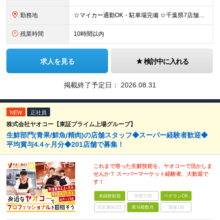
勤務地
☆マイカー通勤OK・駐車場完備 ☆千葉県7店舗で募集 ☆2026年新店舗立ち上げ店舗あり ☆転勤なし 本社、もしくは以下店舗での勤務になります。 【本社】 千葉県印旛郡酒々井町本佐倉457-2
残業時間
10時間以内
求人を見る
検討中に入れる
掲載終了予定日：
2026.08.31
NEW
正社員
株式会社ヤオコー【東証プライム上場グループ】
生鮮部門(青果/鮮魚/精肉)の店舗スタッフ◆スーパー経験者歓迎◆
平均賞与4.4ヶ月分◆201店舗で募集！
これまで培った生鮮技術を、ヤオコーで活かしま
せんか？ スーパーマーケット経験者、大歓迎で
す！
未経験歓迎
学歴不問
ベテランOK
完全週休2日
賞与複数月
面接1回