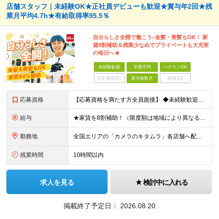
店舗スタッフ｜未経験OK★正社員デビューも歓迎★賞与年2回★残
業月平均4.7h★有給取得率95.5％
自分らしさ全開で働こう♪金髪・青髪もOK！ 家
賃8割補助＆残業少なめでプライベートも大充実
の毎日へ★
未経験歓迎
学歴不問
ベテランOK
完全週休2日
賞与複数月
面接1回
応募資格
【応募資格を満たす方全員面接】 ◆未経験歓迎！活躍のフィールドは全国！ ◆学歴不問 ◆第二新卒も活躍中 ◆35歳以下の方（若年層の長期キャリア形成を図るため）
給与
★家賃を8割補助！（限度額は地域により異なる） ※転勤による引っ越しが発生する場合 ＝＝＝＝＝＝＝＝＝＝＝＝＝＝＝＝＝＝＝＝＝＝＝ 例えば、家賃7.5万円なら6万円は会社で負担。 あなたが支払うのは、
勤務地
全国エリアの「カメラのキタムラ」各店舗へ配属となります ※最初の配属先は希望を最大限考慮した上で決定します ▼詳しい勤務地住所は下記URLをご確認ください。 https://sss.kitamur
残業時間
10時間以内
求人を見る
検討中に入れる
掲載終了予定日：
2026.08.20