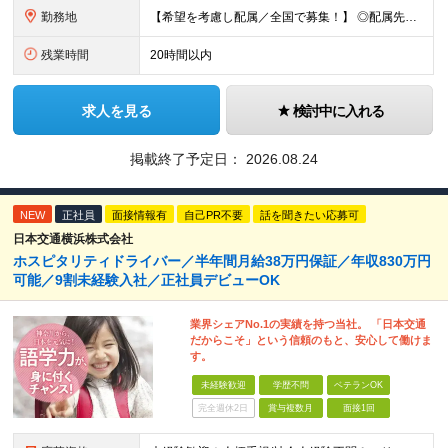
勤務地
【希望を考慮し配属／全国で募集！】 ◎配属先は希望考慮 ◎転勤なし！ ★関東 ■東京 板橋区/世⽥⾕区/練⾺区/⾜⽴区/⼤⽥区/江⼾川区/多摩市 ■千葉 千葉市/船橋市/柏市 ■神奈川 横浜市/厚⽊
残業時間
20時間以内
求人を見る
検討中に入れる
掲載終了予定日：
2026.08.24
NEW
正社員
面接情報有
自己PR不要
話を聞きたい応募可
日本交通横浜株式会社
ホスピタリティドライバー／半年間月給38万円保証／年収830万円
可能／9割未経験入社／正社員デビューOK
業界シェアNo.1の実績を持つ当社。 「日本交通
だからこそ」という信頼のもと、安心して働けま
す。
未経験歓迎
学歴不問
ベテランOK
完全週休2日
賞与複数月
面接1回