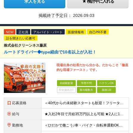
求人を見る
検討中に入れる
掲載終了予定日：
2026.09.03
NEW
正社員
アルバイト・パート
面接情報有
自己PR不要
話を聞きたい応募可
株式会社クリーンネス藤原
ルートドライバー◆type経由で10名以上が入社！
現場出身の社長だから分かる。だからこそ「徹底
的な現場ファースト」です。
未経験歓迎
学歴不問
ベテランOK
完全週休2日
賞与複数月
面接1回
応募資格
＜40代からの未経験スタートも歓迎！フリーターでもOK＞ type経由での入社者多数！ほぼ全員未経験スタートです◎ ★自己PR＆志望理由必要ナシ ★応募者全員面接 ★未経験OK ★社会人経験初めても
給与
★入社2年目で月給35万円以上も可能 ★2人に1人以上が年収500万円以上 （今後年収500万円以上の層はさらに増える予定。年収500万円以下は多くが直近入社者） ★免許取得にかかる費用は会社が全額負
勤務地
＜ひだかで働こう♪車・バイク・自転車通勤OK！埼玉エリア勤務＞ 埼玉県日高市大字田波目581-3（日高市役所の近く） └転勤なし！ └通勤費上限3万円まで支給 └駐車場完備 【社員の方のお住まい先】