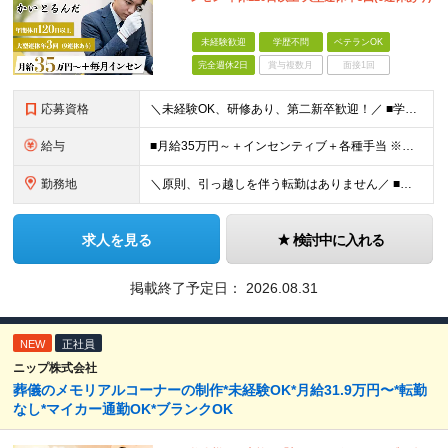
未経験歓迎
学歴不問
ベテランOK
完全週休2日
賞与複数月
面接1回
応募資格
＼未経験OK、研修あり、第二新卒歓迎！／ ■学歴不問 アパレル・飲食・ホテル等での接客経験も即戦力として活かせます！ ＼当社は、下記のような⽅も歓迎しています／ ◎査定スキルを習得したい方 ◎接客経
給与
■月給35万円～＋インセンティブ＋各種手当 ※固定残業代（月45時間分87,600円～）を含む。超過した場合は別途残業代を支給いたします ※経験・年齢などを考慮の上、決定します ※試用期間3ヶ月あり
勤務地
＼原則、引っ越しを伴う転勤はありません／ ■阿佐ヶ谷 東京都杉並区阿佐ヶ谷南1-35-4 SIDEPLACE ASAGAYA ■成城学園前 東京都世田谷区成城2-35-11 ■練馬 東京都練馬区
求人を見る
検討中に入れる
掲載終了予定日：
2026.08.31
NEW
正社員
ニップ株式会社
葬儀のメモリアルコーナーの制作*未経験OK*月給31.9万円〜*転勤
なし*マイカー通勤OK*ブランクOK