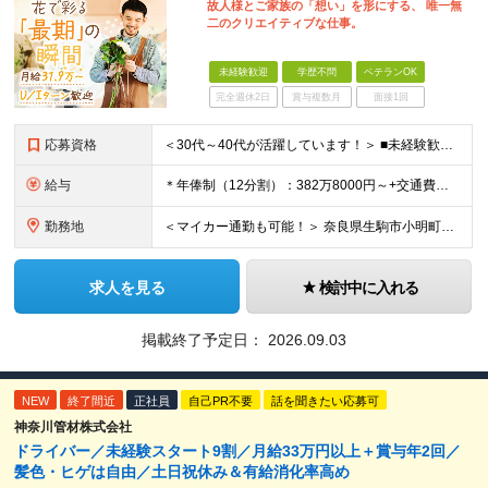
故人様とご家族の「想い」を形にする、 唯一無
二のクリエイティブな仕事。
未経験歓迎
学歴不問
ベテランOK
完全週休2日
賞与複数月
面接1回
応募資格
＜30代～40代が活躍しています！＞ ■未経験歓迎！ ■普通自動車免許をお持ちの方（AT限定可） ※学歴不問
給与
＊年俸制（12分割）：382万8000円～+交通費別途支給 ＊月収：31万9000円 ※固定残業代40時間（6万9000円分）含みます ┗超過分は別途支給いたします ※試用期間3ヶ月（期間中の待遇に
勤務地
＜マイカー通勤も可能！＞ 奈良県生駒市小明町446-1 (変更の範囲)上記を除く当社関連勤務地
求人を見る
検討中に入れる
掲載終了予定日：
2026.09.03
NEW
終了間近
正社員
自己PR不要
話を聞きたい応募可
神奈川管材株式会社
ドライバー／未経験スタート9割／月給33万円以上＋賞与年2回／
髪色・ヒゲは自由／土日祝休み＆有給消化率高め