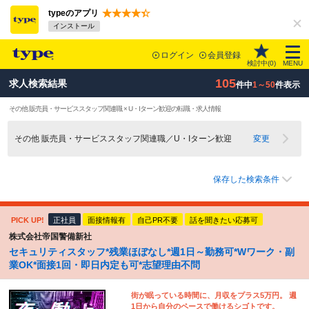
typeのアプリ
インストール
ログイン
会員登録
検討中(
0
)
MENU
105
求人検索結果
件中
1～50
件表示
その他 販売員・サービススタッフ関連職 × U・Iターン歓迎の転職・求人情報
その他 販売員・サービススタッフ関連職／U・Iターン歓迎
変更
保存した検索条件
PICK UP!
正社員
面接情報有
自己PR不要
話を聞きたい応募可
株式会社帝国警備新社
セキュリティスタッフ*残業ほぼなし*週1日～勤務可*Wワーク・副
業OK*面接1回・即日内定も可*志望理由不問
街が眠っている時間に、月収をプラス5万円。 週
1日から自分のペースで働けるシゴトです。