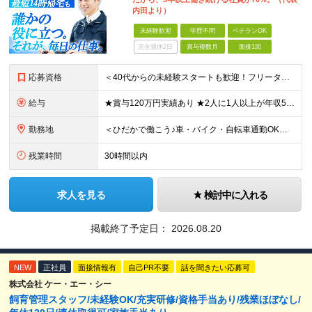
内田より）
未経験歓迎
学歴不問
ベテランOK
完全週休2日
賞与複数月
面接1回
応募資格
＜40代からの未経験スタートも歓迎！フリーターでもOK＞ type経由での入社者多数！ほぼ全員未経験スタートです◎ ★自己PR＆志望理由必要ナシ ★応募者全員面接 ★未経験OK ★社会人経験初めても
給与
★賞与120万円実績あり ★2人に1人以上が年収500万円以上 （今後年収500万円以上の層はさらに増える予定。年収500万円以下は多くが直近入社者） ★賞与支給実績120万円あり ★免許取得にかかる
勤務地
＜ひだかで働こう♪車・バイク・自転車通勤OK！埼玉エリア勤務＞ 埼玉県日高市大字田波目581-3（日高市役所の近く） └転勤なし！ └通勤費上限3万円まで支給 └駐車場完備 【社員の方のお住まい先】
残業時間
30時間以内
求人を見る
検討中に入れる
掲載終了予定日：
2026.08.20
NEW
正社員
面接情報有
自己PR不要
話を聞きたい応募可
株式会社 ケー・エー・シー
飼育管理スタッフ/未経験OK/充実研修/資格手当あり/残業ほぼなし/