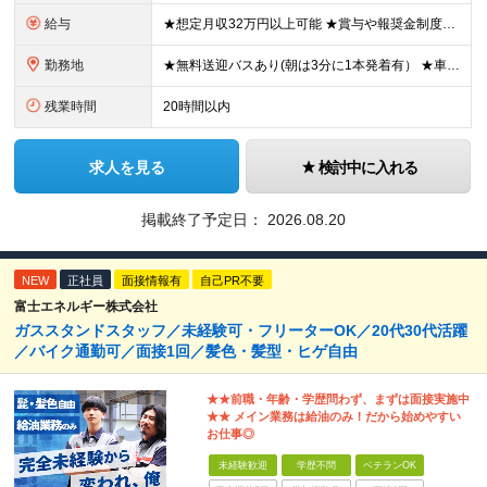
給与
★想定月収32万円以上可能 ★賞与や報奨金制度などモチベーション高く働ける制度がそろっています 月給25万円～+残業代全額支給＋各種手当+賞与年2回 ※試用期間2ヶ月あり（給与・待遇に差異はありませ
勤務地
★無料送迎バスあり(朝は3分に1本発着有） ★車・バイク・自転車通勤OK 神奈川県横須賀市夏島町19番地 ※自動車・バイク通勤に関しては駐車場の空き状況による (変更の範囲)上記を除く当社関連勤
残業時間
20時間以内
求人を見る
検討中に入れる
掲載終了予定日：
2026.08.20
NEW
正社員
面接情報有
自己PR不要
富士エネルギー株式会社
ガススタンドスタッフ／未経験可・フリーターOK／20代30代活躍
／バイク通勤可／面接1回／髪色・髪型・ヒゲ自由
★★前職・年齢・学歴問わず、まずは面接実施中
★★ メイン業務は給油のみ！だから始めやすい
お仕事◎
未経験歓迎
学歴不問
ベテランOK