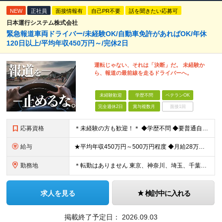
NEW
正社員
面接情報有
自己PR不要
話を聞きたい応募可
日本運行システム株式会社
緊急報道車両ドライバー/未経験OK/自動車免許があればOK/年休
120日以上/平均年収450万円～/完休2日
運転じゃない、それは「決断」だ。 未経験か
ら、報道の最前線を走るドライバーへ。
未経験歓迎
学歴不問
ベテランOK
完全週休2日
賞与複数月
面接1回
応募資格
＊未経験の方も歓迎！＊ ◆学歴不問 ◆要普通自動車第一種運転免許 ◆守秘義務を守れる方 ※以下の経験が活かせます ・ホスピタリティ・マナーを大事に人と接する仕事の経験 ・整備士やディーラーなど、車
給与
★平均年収450万円～500万円程度 ◆月給28万円～＋賞与2回＋交通費全額支給＋役職手当 ※試用期間2カ月あり（期間中の雇用形態、待遇に差異はありません） ※月給には月20時間分のみなし残業代3万
勤務地
＊転勤はありません 東京、神奈川、埼玉、千葉県内での勤務となります ※基本的には直行直帰・配属は通いやすさを考慮します ※U・Iターン歓迎 ※東京勤務メインとなります 【本社】 東京都中央区銀座1
求人を見る
検討中に入れる
掲載終了予定日：
2026.09.03