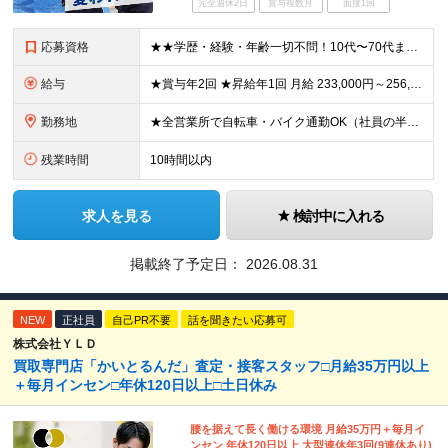
完全週休2日
賞与複数月
面接1回
応募資格
★★学歴・経験・年齢一切不問！10代〜70代まで活躍中★★ ■未経験歓迎 ■第二新卒歓迎・ブランクOK 人物重視の採用です！元気な挨拶ができる方、安定した環境で長く働きたい方を歓迎します。
給与
★賞与年2回 ★昇給年1回 月給 233,000円～256,000円 +（各種手当）+（賞与年2回） ※経験、能力等を考慮の上、決定！月収30万円以上も可能です ※経験者の方は優遇します ※3ヶ月の
勤務地
★全営業所で自転車・バイク通勤OK（社員の半数がバイクで通勤） 【目黒営業所】 東京都目黒区目黒1-24-2 【五反田営業所】 東京都品川区大崎5-1-2 【中野営業所 新宿スタンド】 東京都中
残業時間
10時間以内
求人を見る
検討中に入れる
掲載終了予定日：
2026.08.31
NEW
正社員
自己PR不要
話を聞きたい応募可
株式会社ＹＬＤ
買取専⾨店「かいとるんだ」査定・接客スタッフ□⽉給35万円以上
＋毎⽉インセン□年休120日以上□土日休み
腰を据えて⻑く働ける環境 ⽉給35万円＋毎⽉イ
ンセン 年休120⽇以上 ⼤型連休年3回(9連休あり)