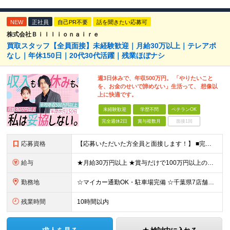
NEW
正社員
自己PR不要
話を聞きたい応募可
株式会社Ｂｉｌｌｉｏｎａｉｒｅ
買取スタッフ【全員面接】未経験歓迎｜月給30万以上｜テレアポ
なし｜年休150日｜20代30代活躍｜残業ほぼナシ
週3日休みで、年収500万円。 「やりたいこと
を、お金のせいで諦めない」生活って、 想像以
上に快適です。
未経験歓迎
学歴不問
ベテランOK
完全週休2日
賞与複数月
面接1回
応募資格
【応募いただいた方全員と面接します！】 ■完全未経験OK ■転職回数・前職・スキル・学歴不問 ■20代～30代活躍中！ ★第二新卒も大歓迎 「新卒で入社したけど、環境が合わなくて早期に退職してしまっ
給与
★月給30万円以上 ★賞与だけで100万円以上の支給実績も ★1年で年収1000万円のメンバー在籍 ★インセンティブで月20万円獲得した実績も 月給30万円～50万円＋賞与年1回（最大3カ月分）＋イ
勤務地
☆マイカー通勤OK・駐車場完備 ☆千葉県7店舗で募集 ☆2026年新店舗立ち上げ店舗あり ☆転勤なし 本社、もしくは以下店舗での勤務になります。 【本社】 千葉県印旛郡酒々井町本佐倉457-2
残業時間
10時間以内