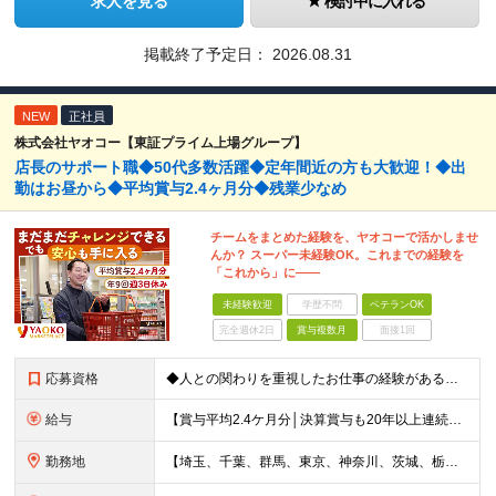
求人を見る
検討中に入れる
掲載終了予定日：
2026.08.31
NEW
正社員
株式会社ヤオコー【東証プライム上場グループ】
店長のサポート職◆50代多数活躍◆定年間近の方も大歓迎！◆出
勤はお昼から◆平均賞与2.4ヶ月分◆残業少なめ
チームをまとめた経験を、ヤオコーで活かしませ
んか？ スーパー未経験OK。これまでの経験を
「これから」に――
未経験歓迎
学歴不問
ベテランOK
完全週休2日
賞与複数月
面接1回
応募資格
◆人との関わりを重視したお仕事の経験がある方 とくにチームをまとめた経験がある方を歓迎します ┗例えば… □スーパーマーケット・ホームセンター・ドラッグストアなどの 小売業でチームをまと
給与
【賞与平均2.4ケ月分│決算賞与も20年以上連続で支給中！】 ＜月収例＞ 月収29万円（地域限定正社員／残業代・各種手当含む） 月収26万円（契約社員／残業代・各種手当含む） ◆月給：月給258,
勤務地
【埼玉、千葉、群馬、東京、神奈川、茨城、栃木の各店舗で積極採用中！U・Iターン歓迎】 【群馬県】 安中/伊勢崎/太田/桐生/高崎/館林/富岡/ 中之条/藤岡/前橋 【茨城県】 古河/取手/竜ヶ崎