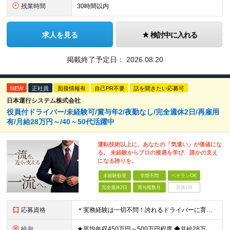
残業時間
30時間以内
求人を見る
検討中に入れる
掲載終了予定日：
2026.08.20
NEW
正社員
面接情報有
自己PR不要
話を聞きたい応募可
日本運行システム株式会社
役員付ドライバー/未経験可/賞与年2/夜勤なし/完全週休2日/再雇用
有/月給28万円～/40～50代活躍中
運転技術以上に、あなたの「気遣い」が価値にな
る。 未経験からプロの接遇を学び、誰かの支え
になる誇りを。
未経験歓迎
学歴不問
ベテランOK
完全週休2日
賞与複数月
面接1回
応募資格
＊実務経験は一切不問！誇れるドライバーに育てます＊ ◆学歴不問 ◆要普通自動車第一種運転免許 ◆守秘義務を守れる方 ※以下の経験が活かせます ・ホスピタリティ・マナーを大事に人と接する仕事の経験
給与
★平均年収450万円～500万円程度 ◆月給28万円～＋賞与2回＋交通費全額支給＋役職手当 ※試用期間2カ月あり（期間中の雇用形態、待遇に差異はありません） ※月給には月20時間分のみなし残業代3万