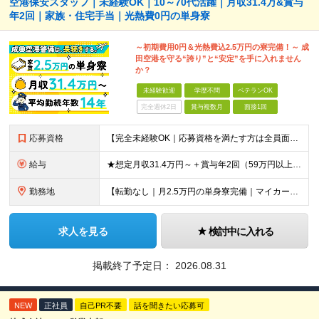
空港保安スタッフ｜未経験OK｜10～70代活躍｜月収31.4万&賞与
年2回｜家族・住宅手当｜光熱費0円の単身寮
～初期費用0円＆光熱費込2.5万円の寮完備！～ 成
田空港を守る“誇り”と“安定”を手に入れません
か？
未経験歓迎
学歴不問
ベテランOK
完全週休2日
賞与複数月
面接1回
応募資格
【完全未経験OK｜応募資格を満たす方は全員面接！】 ◎学歴不問／前職不問／転職回数不問 ◎自動車免許・英語力なども一切不問 ◎58歳以下の方（長期のキャリア形成を図るため） ブランクがある方、正社員
給与
★想定月収31.4万円～＋賞与年2回（59万円以上） ★入社お祝い金15万円支給 ★水道+光熱費無料の家賃がリーズナブルな社員寮(単身寮)あり！ 月給24万5000円以上(基本給21万1000円＋業
勤務地
【転勤なし｜月2.5万円の単身寮完備｜マイカー・バイク通勤OK】 成田空港または空港関連施設での勤務となります。 お住まいや希望を考慮し、千葉市美浜区・四街道市への配属となる場合もあります。 【本社
求人を見る
検討中に入れる
掲載終了予定日：
2026.08.31
NEW
正社員
自己PR不要
話を聞きたい応募可