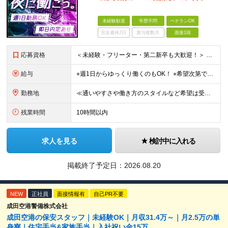
未経験歓迎
学歴不問
ベテランOK
完全週休2日
賞与複数月
面接1回
応募資格
＜未経験・フリーター・第二新卒も大歓迎！＞ ※学歴不問 ★堅苦しい志望動機は必要なし！ ★コミュ力に自信がなくてもOK！ ★特別な資格や専門知識は必要ありません！ 【こんな想いをお持ちの方はぜひ
給与
⭐︎週1日からゆっくり働くのもOK！ ⭐︎希望次第で収入UPも可能！ 当務（当直）／日給21,450円～24,700円 長夜勤／日給13,650円～15,275円 ※支給方法※ 15日締め、25日
勤務地
≪通いやすさや働き方のスタイルなど希望は受け入れます！》 ★転居を伴う転勤なし ★直行直帰が基本 ★駅チカ・オープニング案件も多数 ・希望に応じて東京都内近郊、ほか神奈川・千葉・埼玉も含め、配属先を
残業時間
10時間以内
求人を見る
検討中に入れる
掲載終了予定日：
2026.08.20
NEW
正社員
面接情報有
自己PR不要
成田空港警備株式会社
成田空港の保安スタッフ｜未経験OK｜月収31.4万～｜月2.5万の単
身寮｜住宅手当&家族手当｜入社祝い金15万