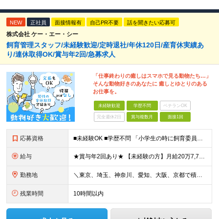
NEW
正社員
面接情報有
自己PR不要
話を聞きたい応募可
株式会社 ケー・エー・シー
飼育管理スタッフ/未経験歓迎/定時退社/年休120日/産育休実績あ
り/連休取得OK/賞与年2回/急募求人
「仕事終わりの癒しはスマホで見る動物たち…」
そんな動物好きのあなたに 癒しとゆとりのある
お仕事を。
未経験歓迎
学歴不問
ベテランOK
完全週休2日
賞与複数月
面接1回
応募資格
■未経験OK ■学歴不問 「小学生の時に飼育委員だった！」 なんて方もお待ちしております♪ ※ご自宅でのペット飼育について※ ご自宅でげっ歯類・ウサギのペット飼育を禁止しております。当社業務では清
給与
★賞与年2回あり★ 【未経験の方】月給20万7,750円～＋賞与年2回＋残業代全額支給＋交通費支給 【生物系大卒の方】月給21万3,750円～＋賞与年2回＋残業代全額支給＋交通費支給 ★手当が充実
勤務地
＼東京、埼玉、神奈川、愛知、大阪、京都で積極採用中！／ ・東京都：品川区 ・埼玉県：和光市 ・神奈川県：横浜市戸塚区、藤沢市 ・茨城県：つくば市 Lマイカー通勤OK！ ・愛知県：犬山市
残業時間
10時間以内