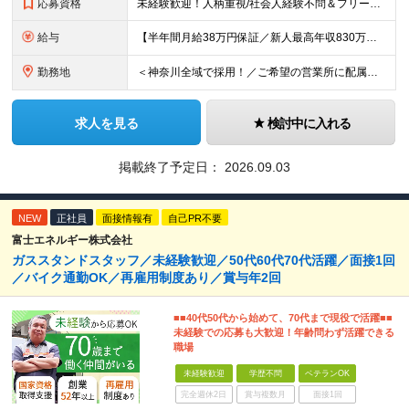
応募資格
未経験歓迎！人柄重視/社会人経験不問＆フリーターもOK ■普通自動車免許（AT限定可）を取得して1年以上経過している方 ※前職・学歴・ブランク・転職回数などは一切不問です。 <2種免許取得代は全額
給与
【半年間月給38万円保証／新人最高年収830万円／賞与年2回／給料控除を100%撤廃】 6ヶ月間、月給38万円保証＋歩合給＋賞与年2回（川崎／保土ヶ谷／戸塚） ◆保証額を超える売上時は上乗せした給与
勤務地
＜神奈川全域で採用！／ご希望の営業所に配属＞◎転居を伴う転勤なし！◎U・Iターン歓迎！◎マイカー通勤OK（駐車場完備） 神奈川全域に6拠点（★希望の営業所に配属） ■本社：横浜市戸塚区名瀬町1152
求人を見る
検討中に入れる
掲載終了予定日：
2026.09.03
NEW
正社員
面接情報有
自己PR不要
富士エネルギー株式会社
ガススタンドスタッフ／未経験歓迎／50代60代70代活躍／面接1回
／バイク通勤OK／再雇用制度あり／賞与年2回
■■40代50代から始めて、70代まで現役で活躍■■
未経験での応募も大歓迎！年齢問わず活躍できる
職場
未経験歓迎
学歴不問
ベテランOK
完全週休2日
賞与複数月
面接1回