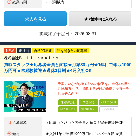
残業時間
20時間以内
求人を見る
検討中に入れる
掲載終了予定日：
2026.08.31
NEW
正社員
自己PR不要
話を聞きたい応募可
株式会社Ｂｉｌｌｉｏｎａｉｒｅ
買取スタッフ★応募者全員と面接★月給30万円★1年目で年収1000
万円可★未経験歓迎★週休3日制★4月入社OK
千葉にいながら東京並みの待遇を。 年休150日×
月給30万～で、 消耗するだけの通勤にサヨナラ
しませんか？
未経験歓迎
学歴不問
ベテランOK
完全週休2日
賞与複数月
面接1回
応募資格
＜応募いただいた方全員と面接！完全未経験OK＞ ★第二新卒・ブランクOK ★転職回数・スキル不問 ★学歴不問 ◎第二新卒も大歓迎 「新卒で入社したけど、環境が合わなくて早期に退職してしまった」 とい
給与
★入社1年で年収1000万円のメンバー在籍 ★賞与だけで100万円以上の支給実績も ★月給30万円以上 月給30万円～50万円＋賞与年1回（最大3カ月分）＋インセンティブ＋各種手当 ※研修期間中は