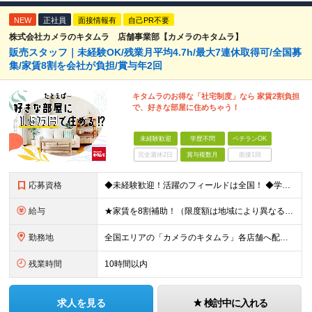
NEW
正社員
面接情報有
自己PR不要
株式会社カメラのキタムラ 店舗事業部【カメラのキタムラ】
販売スタッフ｜未経験OK/残業月平均4.7h/最大7連休取得可/全国募
集/家賃8割を会社が負担/賞与年2回
キタムラのお得な「社宅制度」なら 家賃2割負担
で、好きな部屋に住めちゃう！
未経験歓迎
学歴不問
ベテランOK
完全週休2日
賞与複数月
面接1回
応募資格
◆未経験歓迎！活躍のフィールドは全国！ ◆学歴不問 ◆第二新卒も活躍中 ◆35歳以下の方（若年層の長期キャリア形成を図るため）
給与
★家賃を8割補助！（限度額は地域により異なる） ※転勤による引っ越しが発生する場合 ＝＝＝＝＝＝＝＝＝＝＝＝＝＝＝＝＝＝＝＝＝＝＝ 例えば、家賃7.5万円なら6万円は会社で負担。 あなたが支払うのは、
勤務地
全国エリアの「カメラのキタムラ」各店舗へ配属となります ※最初の配属先は希望を最大限考慮した上で決定します ▼詳しい勤務地住所は下記URLをご確認ください。 https://sss.kitamur
残業時間
10時間以内
求人を見る
検討中に入れる