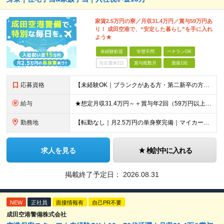
家賃2.5万円の寮／月収31.4万円／賞与59万円あ
り！ 成田空港で、“安定した暮らし”を手に入れ
よう★
未経験歓迎
学歴不問
ベテランOK
完全週休2日
賞与複数月
面接1回
応募資格
【未経験OK｜ブランクがある方・第二新卒の方・正社員が初めての方も歓迎！】 ★応募資格を満たす方は面接確約！ ★20代・30代の若手スタッフも多数活躍中！ ◎58歳以下の方（長期のキャリア形成を図る
給与
★想定月収31.4万円～＋賞与年2回（59万円以上） ★入社お祝い金15万円支給 ★水道+光熱費無料の家賃がリーズナブルな社員寮(単身寮)あり！ ★住宅手当&家族手当あり 月給24万5000円以上(
勤務地
【転勤なし｜月2.5万円の単身寮完備｜マイカー・バイク通勤OK】 成田空港または空港関連施設での勤務となります。 お住まいや希望を考慮し、千葉市美浜区・四街道市への配属となる場合もあります。 【本社
求人を見る
検討中に入れる
掲載終了予定日：
2026.08.31
NEW
正社員
面接情報有
自己PR不要
成田空港警備株式会社