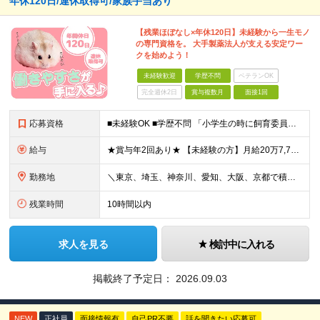
年休120日/連休取得可/家族手当あり
【残業ほぼなし×年休120日】未経験から一生モノ
の専門資格を。 大手製薬法人が支える安定ワー
クを始めよう！
未経験歓迎
学歴不問
ベテランOK
完全週休2日
賞与複数月
面接1回
応募資格
■未経験OK ■学歴不問 「小学生の時に飼育委員だった！」 なんて方もお待ちしております♪ ※ご自宅でのペット飼育について※ ご自宅でげっ歯類・ウサギのペット飼育を禁止しております。当社業務では清
給与
★賞与年2回あり★ 【未経験の方】月給20万7,750円～＋賞与年2回＋残業代全額支給＋交通費支給 【生物系大卒の方】月給21万3,750円～＋賞与年2回＋残業代全額支給＋交通費支給 ★手当が充実
勤務地
＼東京、埼玉、神奈川、愛知、大阪、京都で積極採用中！／ ・東京都：品川区 ・埼玉県：和光市 ・神奈川県：横浜市戸塚区、藤沢市 ・茨城県：つくば市 Lマイカー通勤OK！ ・愛知県：犬山市
残業時間
10時間以内
求人を見る
検討中に入れる
掲載終了予定日：
2026.09.03
NEW
正社員
面接情報有
自己PR不要
話を聞きたい応募可