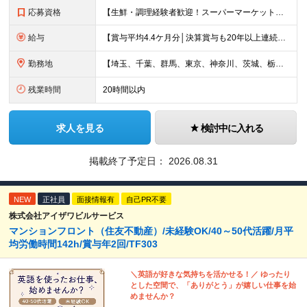
応募資格
【生鮮・調理経験者歓迎！スーパーマーケット経験者は特に歓迎します◎】 ◆高卒以上 ◆いずれかのご経験をお持ちの方 ・スーパーの生鮮売場（鮮魚・精肉・青果）での勤務経験がある方 ・鮮魚専門店や精肉専門店
給与
【賞与平均4.4ケ月分│決算賞与も20年以上連続で支給中！】 ◆月給：258,400円～418,000円＋残業代＋各種手当 ※給与は前職での経験、スキルを考慮し、決定します ※残業代は全額支給します
勤務地
【埼玉、千葉、群馬、東京、神奈川、茨城、栃木の各店舗で積極採用中！U・Iターン歓迎】 【群馬県】 安中/伊勢崎/太田/桐生/高崎/館林/富岡/ 中之条/藤岡/前橋 【茨城県】 古河/取手/竜ヶ崎
残業時間
20時間以内
求人を見る
検討中に入れる
掲載終了予定日：
2026.08.31
NEW
正社員
面接情報有
自己PR不要
株式会社アイザワビルサービス
マンションフロント（住友不動産）/未経験OK/40～50代活躍/月平
均労働時間142h/賞与年2回/TF303
＼英語が好きな気持ちを活かせる！／ ゆったり
とした空間で、「ありがとう」が嬉しい仕事を始
めませんか？