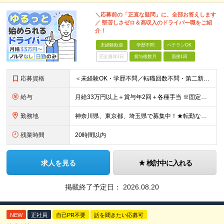
＼応募前の「正直な疑問」に、全部お答えします
／ 堅苦しさゼロ＆高収入のドライバー職をご紹
介！
未経験歓迎
学歴不問
ベテランOK
完全週休2日
賞与複数月
面接1回
応募資格
＜未経験OK・学歴不問／転職回数不問・第二新卒・正社員デビュー歓迎！＞ ◇普通自動車免許をお持ちの方 ※配送は普通免許で運転できる小型トラックで主に行います。
給与
月給33万円以上＋賞与年2回＋各種手当 ※固定残業代（月42時間／7万7171円～）含む。 超過分は別途全額支給します。 ※試用期間（6ヶ月）があります。 その間の給与・待遇に差異はありません。
勤務地
神奈川県、東京都、埼玉県で募集中！★転勤なし ※希望を考慮し、決定 ※転居を伴う転勤なし ＜神奈川＞ ■横浜本社：横浜市西区久保町27-19 ■港南営業所：横浜市港南区日野中央1-15-2 ■平塚営
残業時間
20時間以内
求人を見る
検討中に入れる
掲載終了予定日：
2026.08.20
NEW
正社員
自己PR不要
話を聞きたい応募可