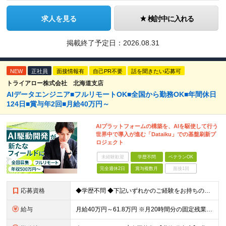
求人を見る
検討中に入れる
掲載終了予定日：
2026.08.31
NEW
正社員
面接情報有
自己PR不要
話を聞きたい応募可
トライアロー株式会社 北海道支店
AIデータエンジニア■フルリモートOK■全国から勤務OK■年間休日
124日■賞与年2回■月給40万円～
AIプラットフォームの構築を、AIを駆使して行う
世界中で導入が進む「Dataiku」での基盤刷新プ
ロジェクト
未経験歓迎
学歴不問
ベテランOK
完全週休2日
賞与複数月
面接1回
応募資格
◆学歴不問 ◆下記いずれかのご経験をお持ちの方 ・Webアプリケーション開発の実務経験（目安：7年以上） ・要件定義・基本設計など、上流工程の経験（目安：3年以上） ・Pythonでの開発経験（目安：
給与
月給40万円～61.8万円 ※月20時間分の固定残業代（58,000円～）を含む。超過時間分を別途支給 ※年齢、経験、スキル、前職給与などを考慮のうえ、決定いたします。 ※試用期間6ヶ月あり。期間中