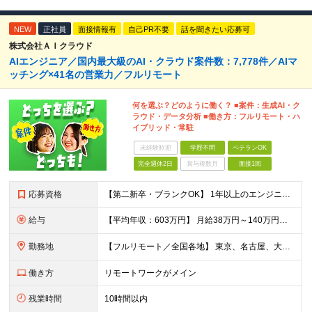
NEW
正社員
面接情報有
自己PR不要
話を聞きたい応募可
株式会社ＡＩクラウド
AIエンジニア／国内最大級のAI・クラウド案件数：7,778件／AIマ
ッチング×41名の営業力／フルリモート
何を選ぶ？どのように働く？ ■案件：生成AI・ク
ラウド・データ分析 ■働き方：フルリモート・ハ
イブリッド・常駐
未経験歓迎
学歴不問
ベテランOK
完全週休2日
賞与複数月
面接1回
応募資格
【第二新卒・ブランクOK】 1年以上のエンジニア経験がある方(開発・インフラ・工程・言語一切不問） 文理・学歴不問 【三上さんの事例】 転職前 AWS案件を希望していましたが、資格や評価軸が不明確で
給与
【平均年収：603万円】 月給38万円～140万円＋諸手当（経験者） 【平均年収603万円】 ※案件の契約内容や昇給額などはすべて開示します。 ※経験や能力を考慮し決定します。 ※月給には固定残業
勤務地
【フルリモート／全国各地】 東京、名古屋、大阪、福岡を中心とした全国のプロジェクトにアサイン。 ※プロジェクトは完全選択制です。 ※フルリモート、ハイブリッド型、常駐案件から自由に選択可能です。 ※転
働き方
リモートワークがメイン
残業時間
10時間以内