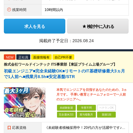
残業時間
10時間以内
求人を見る
検討中に入れる
掲載終了予定日：
2026.08.24
NEW
正社員
面接情報有
自己PR不要
株式会社ワールドインテック ITS事業部【東証プライム上場グループ】
初級エンジニア■完全未経験OK■リモートのIT基礎研修最大3ヵ月
で1人前へ■残業月8.5h■安定基盤/STR
本気でエンジニアを目指すあなたのための、3ヵ
月です。 手厚い教育とチームフォローで一人前
のエンジニアへ。
未経験歓迎
学歴不問
ベテランOK
完全週休2日
賞与複数月
面接1回
応募資格
《未経験者積極採用中！20代の方が活躍中です♪》 ◎約4割が実務未経験入社！ ■学歴・職歴は一切問いません！ ■第二新卒の方もお気軽にご相談ください♪ ■入社してから数年は、転勤の可能性があります