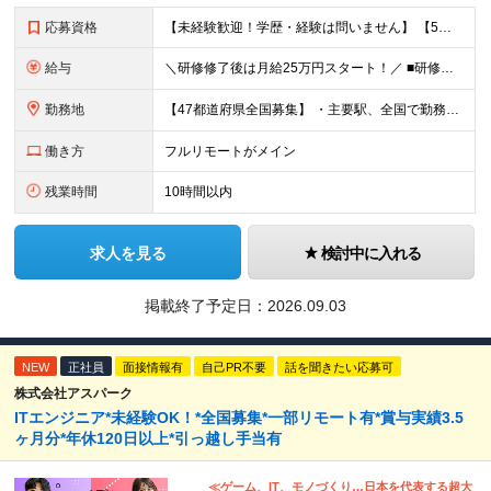
応募資格
【未経験歓迎！学歴・経験は問いません】 【5名以上の積極採用を予定！】 事業拡大中につき、 これからイラストレーターを目指したい方を積極採用中です！ 「イラストを仕事にしてみたい」 「好きなことを
給与
＼研修修了後は月給25万円スタート！／ ■研修修了後 月給25万円＋賞与＋インセンティブ賞与 ※残業代は別途支給 ▽研修期間▽ 【未経験者】 ▶ 月給20万円～ 【固定残業代について】
勤務地
【47都道府県全国募集】 ・主要駅、全国で勤務可能！ ・どこに住んでいても応募可能！ 【東京本社】 東京都品川区東品川5-9-2 ≪リモート研修♪⾯接も基本的にオンラインで実施します≫ －主要駅
働き方
フルリモートがメイン
残業時間
10時間以内
求人を見る
検討中に入れる
掲載終了予定日：
2026.09.03
NEW
正社員
面接情報有
自己PR不要
話を聞きたい応募可
株式会社アスパーク
ITエンジニア*未経験OK！*全国募集*一部リモート有*賞与実績3.5
ヶ月分*年休120日以上*引っ越し手当有
≪ゲーム、IT、モノづくり…日本を代表する超大