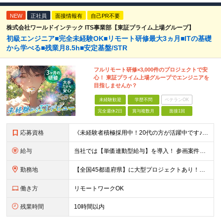
NEW
正社員
面接情報有
自己PR不要
株式会社ワールドインテック ITS事業部【東証プライム上場グループ】
初級エンジニア■完全未経験OK■リモート研修最大3ヵ月■ITの基礎
から学べる■残業月8.5h■安定基盤/STR
フルリモート研修×3,000件のプロジェクトで安
心！ 東証プライム上場グループでエンジニアを
目指しませんか？
未経験歓迎
学歴不問
ベテランOK
完全週休2日
賞与複数月
面接1回
応募資格
《未経験者積極採用中！20代の方が活躍中です♪》 ◎約4割が実務未経験入社！ ■学歴・職歴は一切問いません！ ■第二新卒の方もお気軽にご相談ください♪ ■入社してから数年は、転勤の可能性があります
給与
当社では【単価連動型給与】を導入！ 参画案件の契約単価に連動して給与が決定。 還元率は単価の【70％～80％】と東証プライム上場グループとして高水準です！（社会保険料・教育コスト含む） ■関東：月給
勤務地
【全国45都道府県】に大型プロジェクトあり！※ 四国・沖縄を除く 主要勤務地： 北海道/宮城県/栃木県/埼玉県/千葉県/東京都/神奈川県/愛知県/大阪府/京都府/兵庫県/広島県/福岡県/熊本県 ※勤
働き方
リモートワークOK
残業時間
10時間以内