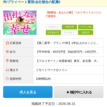
件/プライベート重視/会社都合の配属0
【勤務地：あなたの家】 フルリモートエンジニ
ア採用中
未経験歓迎
学歴不問
ベテランOK
完全週休2日
賞与複数月
面接1回
応募資格
【第二新卒・ブランクOK】1年以上のエンジニア経験がある方(開発・インフラ・工程・言語一切不問） 文理・学歴不問 【歓迎条件】 ◆AI・クラウド案件に参画したい方 ◆下流工程から上流工程へステップア
給与
【平均年収：603万円】 月給38万円～140万円＋諸手当（経験者） 【平均年収603万円】 ※案件の契約内容や昇給額などはすべて開示します。 ※経験や能力を考慮し決定します。 ※月給には固定残業
勤務地
【フルリモート／全国各地】 東京、名古屋、大阪、福岡を中心とした全国のプロジェクトにアサイン。 ※プロジェクトは完全選択制です。 ※フルリモート、ハイブリッド型、常駐案件から自由に選択可能です。 ※転
働き方
リモートワークがメイン
残業時間
10時間以内
求人を見る
検討中に入れる
掲載終了予定日：
2026.08.31