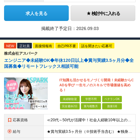
求人を見る
検討中に入れる
掲載終了予定日：
2026.09.03
NEW
正社員
面接情報有
自己PR不要
話を聞きたい応募可
株式会社アスパーク
エンジニア◆未経験OK◆年休120日以上◆賞与実績3.5ヶ月分◆全
国募集◆リモートフレックス相談可能
IT知識も活かせるモノづくり開発！未経験からC
ADを学び 一生モノのスキルで市場価値を高め
る！
未経験歓迎
学歴不問
ベテランOK
完全週休2日
賞与複数月
面接1回
応募資格
≪20代～50代が活躍中！社会人経験10年以上の方も歓迎≫ ◆学歴不問 ◆未経験・ブランクOK ≫モノづくりに関する何らかの経験をお持ちの方は優遇します！ ～こんな方が活躍できます！～ ◎専門的な
給与
★賞与実績3.5ヶ月分（※技術手当含む） ★独身寮│寮費手当│引っ越し手当あり ★月給26万円も可能！ 【実務経験者】※前職の給与、経験、スキルをもとに決定 ・月給21万円～60万円＋時間外手当全