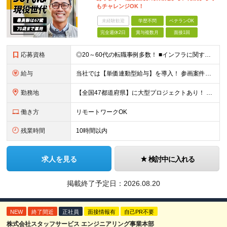
もチャレンジOK！
未経験歓迎
学歴不問
ベテランOK
完全週休2日
賞与複数月
面接1回
応募資格
◎20～60代の転職事例多数！ ■インフラに関する何らかのご経験 ■学歴不問/転職回数は一切不問！
給与
当社では【単価連動型給与】を導入！ 参画案件の契約単価に連動して給与が決定。 還元率は単価の【70％～80％】と東証プライム上場グループとして高水準です！（社会保険料・教育コスト含む） ■関東：月給
勤務地
【全国47都道府県】に大型プロジェクトあり！ 主要勤務地： 北海道/宮城県/栃木県/埼玉県/千葉県/東京都/神奈川県/愛知県/大阪府/京都府/兵庫県/広島県/福岡県/熊本県 ※勤務エリアは、あなたの
働き方
リモートワークOK
残業時間
10時間以内
求人を見る
検討中に入れる
掲載終了予定日：
2026.08.20
NEW
終了間近
正社員
面接情報有
自己PR不要
株式会社スタッフサービス エンジニアリング事業本部