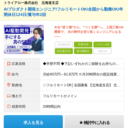
トライアロー株式会社 北海道支店
AIプロダクト開発エンジニア/フルリモートOK/全国から勤務OK/年
間休日124日/賞与年2回
AIを“使う側”から、“つくる側”へ。 上流工程×AI
開発で、 次の時代を切り拓くエンジニアになる
――
未経験歓迎
学歴不問
ベテランOK
完全週休2日
賞与複数月
面接1回
応募資格
◆学歴不問 ◆下記いずれかのご経験をお持ちの方 ・Webアプリケーション開発の実務経験（目安：7年以上） ・要件定義・基本設計など、上流工程の経験（目安：3年以上） ・Pythonでの開発経験（目安：
給与
月給40万円～61.8万円 ※月20時間分の固定残業代（58,000円～）を含む。超過時間分を別途支給 ※年齢、経験、スキル、前職給与などを考慮のうえ、決定いたします。 ※試用期間6ヶ月あり。期間中
勤務地
◇フルリモートOK│全国募集 【北海道支店】 北海道札幌市中央区南一条西2丁目5番地 ※(変更の範囲)上記を除く当社関連勤務地 ※通勤不要
働き方
フルリモートがメイン
残業時間
20時間以内
求人を見る
検討中に入れる