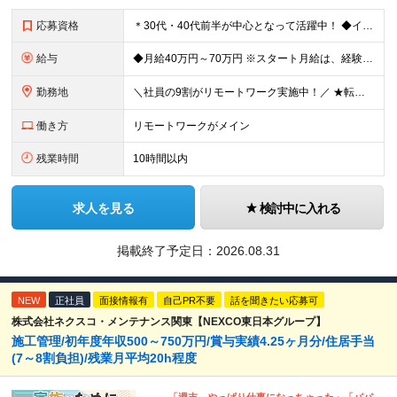
応募資格
＊30代・40代前半が中心となって活躍中！ ◆インフラ（サーバー・ネットワーク・クラウド等）の設計、構築、テストいずれかの実務経験3年以上 ◆学歴不問 ★求める人物像： ◎他責ではなく、自身のキャ
給与
◆月給40万円～70万円 ※スタート月給は、経験・能力・前職の給与等を考慮の上で決定いたします。 ※上記金額には残業の有無に関わらず、 月30時間分の固定残業代（7万6,000円～13万3,000円
勤務地
＼社員の9割がリモートワーク実施中！／ ★転勤ナシ！ ★UIターン歓迎！ 関東、関西、東海、九州・中国エリアの各プロジェクト先から希望を優先して決定。 ※リモート案件も多数あり！ ◆関東エリア
働き方
リモートワークがメイン
残業時間
10時間以内
求人を見る
検討中に入れる
掲載終了予定日：
2026.08.31
NEW
正社員
面接情報有
自己PR不要
話を聞きたい応募可
株式会社ネクスコ・メンテナンス関東【NEXCO東日本グループ】
施工管理/初年度年収500～750万円/賞与実績4.25ヶ月分/住居手当
(7～8割負担)/残業月平均20h程度