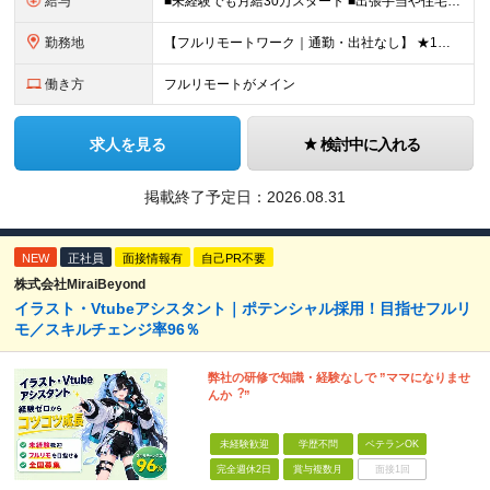
給与
■未経験でも月給30万スタート ■出張手当や住宅手当あり 【東京都・神奈川県】 月給35万円～60万円＋インセンティブ＋賞与＋諸手当 上記月給は、月42時間分の固定残業代（月8万3900円以上）を含
勤務地
【フルリモートワーク｜通勤・出社なし】 ★1人1台社用車貸与 ★転勤なし ★直帰直行OK 【本社】 兵庫県神戸市中央区明石町44 神戸御幸ビル4F ★☆積極採用中☆★ ◆北海道・東北：札幌／福島／
働き方
フルリモートがメイン
求人を見る
検討中に入れる
掲載終了予定日：
2026.08.31
NEW
正社員
面接情報有
自己PR不要
株式会社MiraiBeyond
イラスト・Vtubeアシスタント｜ポテンシャル採用！目指せフルリ
モ／スキルチェンジ率96％
弊社の研修で知識・経験なしで ”ママになりませ
んか︖”
未経験歓迎
学歴不問
ベテランOK
完全週休2日
賞与複数月
面接1回