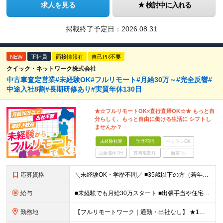
求人を見る
検討中に入れる
掲載終了予定日：
2026.08.31
NEW
正社員
面接情報有
自己PR不要
クイック・ネットワーク株式会社
中古車査定営業#未経験OK#フルリモート#月給30万～#完全反響#
中途入社8割#長期研修あり#実質年休130日
★☆フルリモートOK×直行直帰OK☆★ もっと自
分らしく、もっと自由に働ける生活に シフトし
ませんか？
未経験歓迎
学歴不問
ベテランOK
完全週休2日
賞与複数月
面接1回
応募資格
＼未経験OK・学歴不問／ ■35歳以下の方（若年層の長期キャリア形成のため） ■第二新卒OK ■普通自動車免許（AT）をお持ちの方 ▼▽こんな方はぜひご応募ください！▽▼ 「車の運転が好き！」 「地
給与
■未経験でも月給30万スタート ■出張手当や住宅手当あり 【東京都・神奈川県】 月給35万円～60万円＋インセンティブ＋賞与＋諸手当 上記月給は、月42時間分の固定残業代（月8万3900円以上）を含
勤務地
【フルリモートワーク｜通勤・出社なし】 ★1人1台社用車貸与 ★転勤なし ★直帰直行OK 【本社】 兵庫県神戸市中央区明石町44 神戸御幸ビル4F ★☆積極採用中☆★ ◆北海道・東北：札幌／福島／