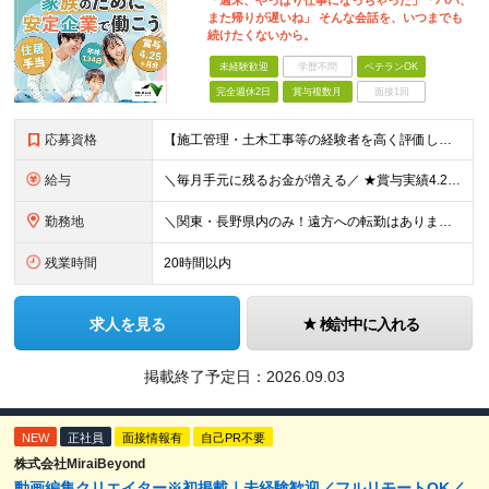
「週末、やっぱり仕事になっちゃった」「パパ、
また帰りが遅いね」 そんな会話を、いつまでも
続けたくないから。
未経験歓迎
学歴不問
ベテランOK
完全週休2日
賞与複数月
面接1回
応募資格
【施工管理・土木工事等の経験者を高く評価します！】 ■高卒以上／普通自動車運転免許（AT限定可）をお持ちの方 ＜以下、いずれかに該当する方歓迎＞ ◎土木系学科を卒業された方 ◎1・2級土木／造園
給与
＼毎月手元に残るお金が増える／ ★賞与実績4.25ヶ月分（年間120万円～140万円以上の支給実績あり） ★家賃・駐車場代の最大8割を会社が負担！家計の支出を大幅にカット ★残業代は1分単位（合計1時
勤務地
＼関東・長野県内のみ！遠方への転勤はありません／ ★全事業所がIC近く！マイカーで快適に通勤可能です ★引越し費用や単身赴任時の家賃・家具家電の賃料も全額負担します ◎京浜事業所 神奈川県横浜市都筑
残業時間
20時間以内
求人を見る
検討中に入れる
掲載終了予定日：
2026.09.03
NEW
正社員
面接情報有
自己PR不要
株式会社MiraiBeyond
動画編集クリエイター※初掲載｜未経験歓迎／フルリモートOK／