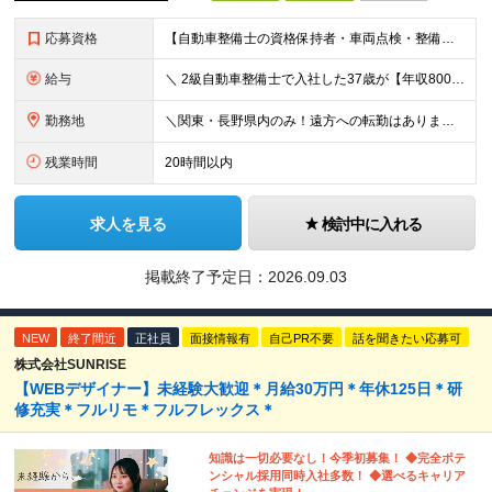
応募資格
【自動車整備士の資格保持者・車両点検・整備経験者歓迎！】 ディーラー、民間整備工場、 トラック・重機整備、ガソリンスタンド等での 点検・整備経験などのご経験をお持ちの方も歓迎します！ ■高卒以上 ■普
給与
＼ 2級自動車整備士で入社した37歳が【年収800万円】を実現！ ／ ★家賃・駐車場代の最大8割を会社が負担！毎月の固定費を大幅カット ★賞与実績4.25ヶ月分（年間120万円～140万円以上の支給実
勤務地
＼関東・長野県内のみ！遠方への転勤はありません／ ★全事業所がIC近く！マイカーで快適に通勤可能です ★引越し費用や単身赴任時の家賃・家具家電の賃料も全額負担します ◆京浜事業所 神奈川県横浜市
残業時間
20時間以内
求人を見る
検討中に入れる
掲載終了予定日：
2026.09.03
NEW
終了間近
正社員
面接情報有
自己PR不要
話を聞きたい応募可
株式会社SUNRISE
【WEBデザイナー】未経験大歓迎＊月給30万円＊年休125日＊研
修充実＊フルリモ＊フルフレックス＊
知識は一切必要なし！今季初募集！ ◆完全ポテ
ンシャル採用同時入社多数！ ◆選べるキャリア