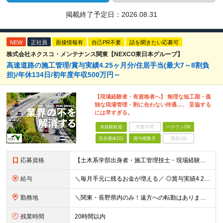
掲載終了予定日：
2026.08.31
NEW
正社員
面接情報有
自己PR不要
話を聞きたい応募可
株式会社ネクスコ・メンテナンス関東【NEXCO東日本グループ】
高速道路の施工管理/賞与実績4.25ヶ月分/住居手当(最大7～8割負
担)/年休134日/初年度年収500万円～
【現場経験者・有資格者へ】 無理な短工期・孤
独な現場管理・割に合わない待遇…、 妥協する
には早すぎる。
未経験歓迎
学歴不問
ベテランOK
完全週休2日
賞与複数月
面接1回
応募資格
【土木系学部出身者・施工管理技士・現場経験者優遇！】 ■高卒以上 ■普通自動車運転免許（AT限定可）をお持ちの方 《 下記いずれかに該当する方歓迎 》 ◎土木系学科を卒業された方 ◎1・2級土木／
給与
＼毎月手元に残るお金が増える／ ◎賞与実績4.25ヶ月分（年間120万円～140万円以上の支給実績あり） ◎家賃・駐車場代の最大8割を会社が負担！家計の支出を大幅にカット ◎残業代は1分単位（合計1時
勤務地
＼関東・長野県内のみ！遠方への転勤はありません／ ★全事業所がIC近く！マイカーで快適に通勤可能です ★引越し費用や単身赴任時の家賃・家具家電の賃料も全額負担 ◎京浜事業所 神奈川県横浜市都筑区
残業時間
20時間以内