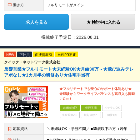
働き方
フルリモートがメイン
求人を見る
検討中に入れる
掲載終了予定日：
2026.08.31
NEW
正社員
面接情報有
自己PR不要
クイック・ネットワーク株式会社
反響営業★フルリモート★未経験OK★月給30万～★飛び込みテレ
アポなし★1カ月半の研修あり★住宅手当有
★フルリモートでも安心のサポート体制あり★
未経験からワークライフバランスも高収入も同時
にGet！
未経験歓迎
学歴不問
ベテランOK
完全週休2日
賞与複数月
面接1回
応募資格
＼未経験OK・学歴不問／ ■35歳以下の方（若年層の長期キャリア形成のため） ■第二新卒OK ■普通自動車免許（AT）をお持ちの方 ▼▽こんな方はぜひご応募ください！▽▼ 「車の運転が好き！」 「地