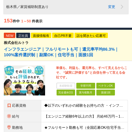
栃木県／家賃補助制度あり
変更
153
件中
1～50
件表示
NEW
正社員
面接情報有
自己PR不要
話を聞きたい応募可
株式会社ルトラ
インフラエンジニア｜フルリモートも可｜還元率平均86.3%｜
100%案件選択制｜副業OK｜住宅手当｜面接1回
単価も、利益も、還元率も、すべて見えるからこ
そ、 “誠実に評価する”と自信を持って言える会
社です。
未経験歓迎
学歴不問
ベテランOK
完全週休2日
賞与複数月
面接1回
応募資格
◆以下のいずれかの経験をお持ちの方 ・インフラ設計・構築の実務経験（オンプレ/クラウドどちらもOK） ・クラウド環境下での運用保守に関する実務経験 ◆学歴不問 ＜こんな方は特に歓迎します＞ ◎これま
給与
【エンジニア経験6年以上の方】 月給46万円～100万円（固定残業代含む） ※上記月給には月30時間分の固定残業代（月8万7,400円～月19万円）を含む。超過分は全額支給。 【エンジニア経験4年以
勤務地
★フルリモート勤務も可（全国応募OK/住宅手当を支給します） ※案件によって常駐が必要になる場合があります。 ※希望がない限り、転勤はありません ※U・Iターン歓迎 ★ルトラの社員は全国各地で活躍中