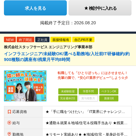
求人を見る
検討中に入れる
掲載終了予定日：
2026.08.20
NEW
終了間近
正社員
面接情報有
自己PR不要
株式会社スタッフサービス エンジニアリング事業本部
インフラエンジニア/未経験OK/選べる勤務地/入社前IT研修確約/約
900種類の講座有/残業月平均8時間
転職しても「ひとりぼっち」にはさせません！
先輩の隣で、“安心IT業界デビュー”しよう☆彡
未経験歓迎
学歴不問
ベテランOK
完全週休2日
賞与複数月
面接1回
応募資格
★「手に職をつけたい」「IT業界にチャレンジしたい」方歓迎！ ■学歴不問 ■IT知識・理系文系不問！未経験・第二新卒OK ★ITサポート・IT事務やエンジニアの経験をお持ちの方は優遇します！ 地方在
給与
★通勤＆就業＆地域/住宅＆役職手当あり ★残業代は全額支給 ★選べる給与制度あり！ ■東京・神奈川・千葉・埼玉勤務の場合 月給24.5万円～55万円＋諸手当 （残業代は全額支給） (20,000円の
勤務地
★リモート実績あり★ ★地域/住宅・単身赴任手当などサポートも万全 ★転任費用や寮・社宅制度も完備しています ★勤務地については希望を考慮の上、決定します ★面接地エリアでの就業率92％以上！ 『地