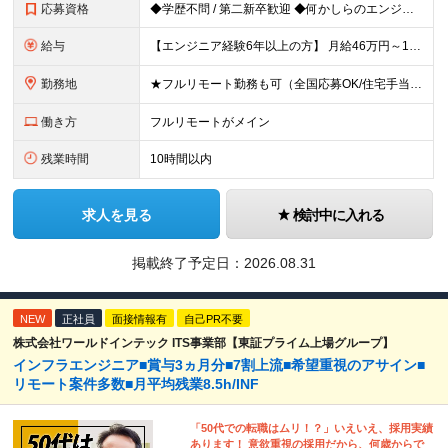
応募資格
◆学歴不問 / 第二新卒歓迎 ◆何かしらのエンジニア経験をお持ちの方 （言語・期間・フェーズ不問） 経験浅めの方も遠慮なくご応募ください！ ■入社前Q＆A ────── ◎実力に見合った報酬が手に
給与
【エンジニア経験6年以上の方】 月給46万円～100万円（固定残業代含む） ※上記月給には月30時間分の固定残業代（月8万7,400円～月19万円）を含む。超過分は全額支給。 【エンジニア経験4年以
勤務地
★フルリモート勤務も可（全国応募OK/住宅手当を支給します） ※案件によって常駐が必要になる場合があります。 ※希望がない限り、転勤はありません ※U・Iターン歓迎 ★ルトラの社員は全国各地で活躍中
働き方
フルリモートがメイン
残業時間
10時間以内
求人を見る
検討中に入れる
掲載終了予定日：
2026.08.31
NEW
正社員
面接情報有
自己PR不要
株式会社ワールドインテック ITS事業部【東証プライム上場グループ】
インフラエンジニア■賞与3ヵ月分■7割上流■希望重視のアサイン■
リモート案件多数■月平均残業8.5h/INF
「50代での転職はムリ！？」いえいえ、採用実績
あります！ 意欲重視の採用だから、何歳からで