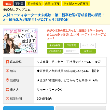
NEW
正社員
面接情報有
自己PR不要
話を聞きたい応募可
株式会社 アップコム
人材コーディネーター★未経験・第二新卒歓迎#育成前提の採用！
#土日祝休み#残業月5h#OJTあり#副業OK
挨拶や名刺の渡し方など…基礎から学べるから、
あなたも数ヶ月後には人材コーディネーターデビ
ュー！
未経験歓迎
学歴不問
ベテランOK
完全週休2日
賞与複数月
面接1回
応募資格
＼未経験・第二新卒・正社員デビューOK／ ★育成前提の採用を実施中！ ■経歴・ブランク不問 ■学歴不問 ≪≪特別なスキルや経験は必要なし！≫≫ 当社では人柄重視の採用を実施しています。 働く先輩社員
給与
◆正社員／契約社員※給与前払いもOK♪ 【関東（一都三県）】 月給25万円～ ※固定残業代（月20時間分／月3万2383円）を含む。超過分は別途支給。 ※試用期間中の給与は月給23万円～ 【関東（北
勤務地
★全国47都道府県、どこからでも勤務OK ★転勤なし！腰を据えて活躍◎ ★マイカー通勤OK（拠点による） ★業務に慣れたら、ゆくゆくはリモート併用やフルリモートも可能 全国のお客様先にて勤務していた
働き方
リモートワークOK
残業時間
10時間以内