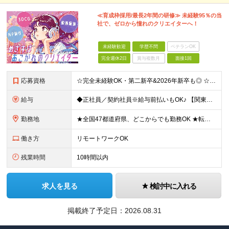
≪育成枠採用/最長2年間の研修≫ 未経験95％の当
社で、ゼロから憧れのクリエイターへ！
未経験歓迎
学歴不問
ベテランOK
完全週休2日
賞与複数月
面接1回
応募資格
☆完全未経験OK・第二新卒&2026年新卒も◎ ☆社員の7割が20代 ☆経歴・ブランク不問 ※学歴不問 …━━━━━━━━━━ 未経験スタート前提のポテンシャル採用です。 毎月全国で複数人を採用して
給与
◆正社員／契約社員※給与前払いもOK♪ 【関東（一都三県）】 月給25万円～ ※固定残業代（月20時間分／月3万2383円）を含む。超過分は別途支給。 ※試用期間中の給与は月給22万円～ 【関東（北
勤務地
★全国47都道府県、どこからでも勤務OK ★転勤なし！腰を据えて活躍◎ ★マイカー通勤OK（拠点による） ★業務に慣れたら、ゆくゆくはリモート併用やフルリモートも可能 全国のお客様先にて勤務していた
働き方
リモートワークOK
残業時間
10時間以内
求人を見る
検討中に入れる
掲載終了予定日：
2026.08.31