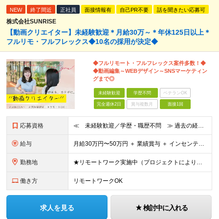
NEW
終了間近
正社員
面接情報有
自己PR不要
話を聞きたい応募可
株式会社SUNRISE
【動画クリエイター】未経験歓迎＊月給30万～＊年休125日以上＊
フルリモ・フルフレックス◆10名の採用が決定◆
◆フルリモート・フルフレックス案件多数！◆
◆動画編集～WEBデザイン～SNSマーケティン
グまで◎
未経験歓迎
学歴不問
ベテランOK
完全週休2日
賞与複数月
面接1回
応募資格
≪ 未経験歓迎／学歴・職歴不問 ≫ 過去の経歴は一切不問。 「いままで」よりも「これから」を 重視した採用を行っています！ ▼▼こんな想いがある方大歓迎▼▼ ・WEBデザインに興味がある！ ・自由な
給与
⽉給30万円〜50万円 ＋ 業績賞与 ＋ インセンティブ賞与 経験者：35万円～ ※IT新人時25万円〜 ※経験・スキルを考慮の上、決定します。 ※経験者は別途優遇！ ★試⽤期間：3ヶ⽉ ★学
勤務地
★リモートワーク実施中（プロジェクトによりフルリモートもあり） ★配属先は希望を最⼤限考慮
働き方
リモートワークOK
求人を見る
検討中に入れる