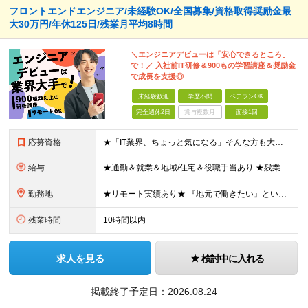
フロントエンドエンジニア/未経験OK/全国募集/資格取得奨励金最
大30万円/年休125日/残業月平均8時間
＼エンジニアデビューは「安心できるところ」
で！／ 入社前IT研修＆900もの学習講座＆奨励金
で成長を支援◎
未経験歓迎
学歴不問
ベテランOK
完全週休2日
賞与複数月
面接1回
応募資格
★「IT業界、ちょっと気になる」そんな方も大歓迎！ ■学歴不問 ■未経験・第二新卒歓迎 ■知識・経験はこれから身につけていければOK！ □■ステップアップ■□ 社内システム開発やインフラ構築などジャ
給与
★通勤＆就業＆地域/住宅＆役職手当あり ★残業代は全額支給 ★選べる給与制度あり！ ■東京・神奈川・千葉・埼玉勤務の場合 月給24.5万円～55万円＋諸手当 （残業代は全額支給） (20,000円の
勤務地
★リモート実績あり★ 『地元で働きたい』という希望に、業界トップクラス約7,000件の取引事業所数、90,000件以上のプロジェクトから検討をいたします。 全国の取引先での就業となります（沖縄を除
残業時間
10時間以内
求人を見る
検討中に入れる
掲載終了予定日：
2026.08.24