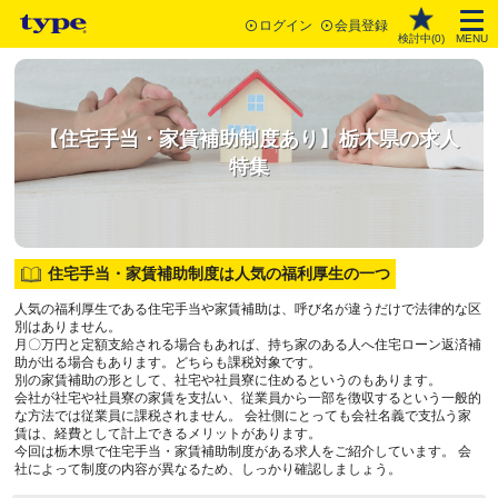
ログイン
会員登録
検討中(
0
)
MENU
【住宅手当・家賃補助制度あり】栃木県の求人
特集
住宅手当・家賃補助制度は人気の福利厚生の一つ
人気の福利厚生である住宅手当や家賃補助は、呼び名が違うだけで法律的な区
別はありません。
月〇万円と定額支給される場合もあれば、持ち家のある人へ住宅ローン返済補
助が出る場合もあります。どちらも課税対象です。
別の家賃補助の形として、社宅や社員寮に住めるというのもあります。
会社が社宅や社員寮の家賃を支払い、従業員から一部を徴収するという一般的
な方法では従業員に課税されません。 会社側にとっても会社名義で支払う家
賃は、経費として計上できるメリットがあります。
今回は栃木県で住宅手当・家賃補助制度がある求人をご紹介しています。 会
社によって制度の内容が異なるため、しっかり確認しましょう。