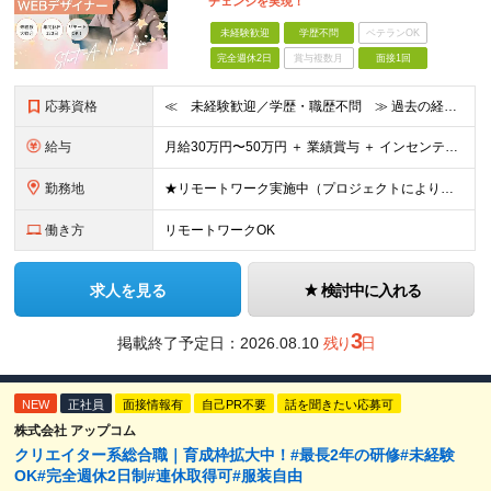
チェンジを実現！
未経験歓迎
学歴不問
ベテランOK
完全週休2日
賞与複数月
面接1回
応募資格
≪ 未経験歓迎／学歴・職歴不問 ≫ 過去の経歴は一切不問。 「いままで」よりも「これから」を 重視した採用を行っています！ ▼▼こんな想いがある方大歓迎▼▼ ・WEBデザインに興味がある！ ・WEB
給与
⽉給30万円〜50万円 ＋ 業績賞与 ＋ インセンティブ賞与 経験者：35万円～ ※IT新人時25万円〜 ※経験・スキルを考慮の上、決定します。 ※経験者は別途優遇！ ★試⽤期間：3ヶ⽉ ★学
勤務地
★リモートワーク実施中（プロジェクトによりフルリモートもあり） ★配属先は希望を最⼤限考慮
働き方
リモートワークOK
求人を見る
検討中に入れる
3
掲載終了予定日：
2026.08.10
残り
日
NEW
正社員
面接情報有
自己PR不要
話を聞きたい応募可
株式会社 アップコム
クリエイター系総合職｜育成枠拡大中！#最長2年の研修#未経験
OK#完全週休2日制#連休取得可#服装自由