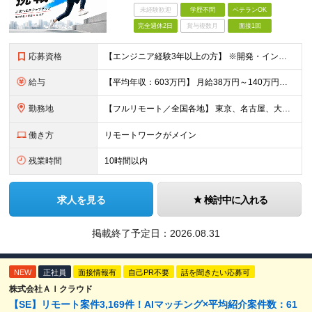
未経験歓迎
学歴不問
ベテランOK
完全週休2日
賞与複数月
面接1回
応募資格
【エンジニア経験3年以上の方】 ※開発・インフラ・工程・言語一切不問 ※文理・学歴不問 【歓迎条件】 ◆Python実務経験がある方 ◆LLM・生成AIを使った開発経験がある方 ◆要件定義・顧客折衝
給与
【平均年収：603万円】 月給38万円～140万円＋諸手当（経験者） 【平均年収603万円】 ※案件の契約内容や昇給額などはすべて開示します。 ※経験や能力を考慮し決定します。 ※月給には固定残業
勤務地
【フルリモート／全国各地】 東京、名古屋、大阪、福岡を中心とした全国のプロジェクトにアサイン。 ※プロジェクトは完全選択制です。 ※フルリモート、ハイブリッド型、常駐案件から自由に選択可能です。 ※転
働き方
リモートワークがメイン
残業時間
10時間以内
求人を見る
検討中に入れる
掲載終了予定日：
2026.08.31
NEW
正社員
面接情報有
自己PR不要
話を聞きたい応募可
株式会社ＡＩクラウド
【SE】リモート案件3,169件！AIマッチング×平均紹介案件数：61