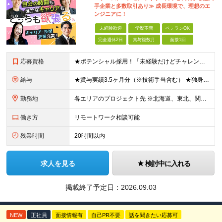
手企業と多数取引あり≫ 成長環境で、理想のエ
ンジニアに！
未経験歓迎
学歴不問
ベテランOK
完全週休2日
賞与複数月
面接1回
応募資格
★ポテンシャル採用！「未経験だけどチャレンジしたい」方は歓迎！ ◆学歴不問 ◆未経験・第二新卒歓迎 ◆ブランクOK ★何らかの開発・設計の経験をお持ちの方は優遇します！ 【特別な知識・スキルは必要
給与
★賞与実績3.5ヶ月分（※技術手当含む） ★独身寮│寮費手当│引っ越し手当あり ★月給26万円も可能！ 【実務経験者】※前職の給与、経験、スキルをもとに決定 ・月給21万円～60万円＋時間外手当全
勤務地
各エリアのプロジェクト先 ※北海道、東北、関東、北信越、東海、関西、四国、中国、九州の各エリアから希望勤務地をお聞かせください。 ※転勤を伴わない エリア限定採用枠あり。U・Iターンも歓迎です！ ※プ
働き方
リモートワーク相談可能
残業時間
20時間以内
求人を見る
検討中に入れる
掲載終了予定日：
2026.09.03
NEW
正社員
面接情報有
自己PR不要
話を聞きたい応募可