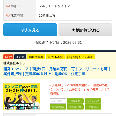
働き方
フルリモートがメイン
残業時間
10時間以内
求人を見る
検討中に入れる
掲載終了予定日：
2026.08.31
NEW
正社員
面接情報有
自己PR不要
話を聞きたい応募可
株式会社ルトラ
開発エンジニア｜面接1回｜月給46万円～可｜フルリモートも可｜
案件選択制｜定着率96％以上｜副業OK｜住宅手当
≪月給46万〜×100%案件選択≫ 「生成AIの時
代、ついていくためには…」 その焦り、ルトラ
で解消。
未経験歓迎
学歴不問
ベテランOK
完全週休2日
賞与複数月
面接1回