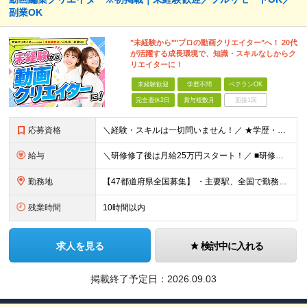
副業OK
"未経験から""プロの動画クリエイター"へ！ 20代
が活躍する成長環境で、知識・スキルなしからク
リエイターに！
未経験歓迎
学歴不問
ベテランOK
完全週休2日
賞与複数月
面接1回
応募資格
＼経験・スキルは一切問いません！／ ★学歴・職歴不問 ★未経験・第二新卒歓迎！ ★正社員デビューも応援します！ 【こんな方にピッタリ！】 ✓ 動画やYouTube、TikTokを見るのが好きな方 ✓
給与
＼研修修了後は月給25万円スタート！／ ■研修修了後 月給25万円＋賞与＋インセンティブ賞与 ※残業代は別途支給 ▽研修期間▽ 【未経験者】 ▶ 月給20万円～ 【固定残業代について】
勤務地
【47都道府県全国募集】 ・主要駅、全国で勤務可能！ ・どこに住んでいても応募可能！ 【東京本社】 東京都品川区東品川5-9-2 在宅でコツコツ働きながら、長く安定して続けられます♪ 本社：〒1
残業時間
10時間以内
求人を見る
検討中に入れる
掲載終了予定日：
2026.09.03