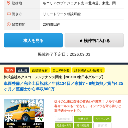
勤務地
各エリアのプロジェクト先 ※北海道、東北、関東、北信越、東海、関西、四国、中国、九州の各エリアから希望勤務地をお聞かせください。 ※転勤を伴わない エリア限定採用枠あり。U・Iターンも歓迎です！ ※プ
働き方
リモートワーク相談可能
残業時間
20時間以内
求人を見る
検討中に入れる
掲載終了予定日：
2026.09.03
NEW
正社員
面接情報有
自己PR不要
話を聞きたい応募可
株式会社ネクスコ・メンテナンス関東【NEXCO東日本グループ】
車両整備／完全土日祝休／年休134日／家賃7～8割負担／賞与4.25
ヶ月／整備士から年収800万
扱うのは主に自社の黄色い作業車！ ノルマも顧
客セールスも一切なし。 インフラを守る誇りと
高待遇をセットで。
未経験歓迎
学歴不問
ベテランOK
完全週休2日
賞与複数月
面接1回