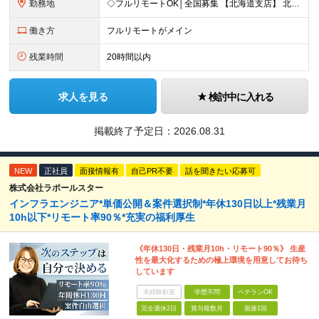
勤務地
◇フルリモートOK│全国募集 【北海道支店】 北海道札幌市中央区南一条西2丁目5番地 ※(変更の範囲)上記を除く当社関連勤務地 ※通勤不要
働き方
フルリモートがメイン
残業時間
20時間以内
求人を見る
検討中に入れる
掲載終了予定日：
2026.08.31
NEW
正社員
面接情報有
自己PR不要
話を聞きたい応募可
株式会社ラポールスター
インフラエンジニア*単価公開＆案件選択制*年休130日以上*残業月
10h以下*リモート率90％*充実の福利厚生
《年休130日・残業月10h・リモート90％》 生産
性を最大化するための極上環境を用意してお待ち
しています
未経験歓迎
学歴不問
ベテランOK
完全週休2日
賞与複数月
面接1回