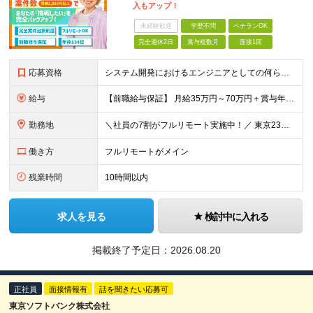
入もアップ！
未経験歓迎
学歴不問
ベテランOK
完全週休2日
賞与複数月
面接1回
応募資格
システム開発におけるエンジニアとしての何らかの実務経験（年数不問） ※要件定義、基本設計、詳細設計、製造、検証、運用保守 少しでも実務経験があれば、まずは気軽にエントリーしてみてください！ ／／／／
給与
【前職給与保証】 月給35万円～70万円＋賞与年2回＋各種手当 ※前職の給与・スキル・経験を考慮の上、決定いたします。 ※月給には固定残業代（月30時間分／5万円～10万円）を含みます。超過分は別途
勤務地
＼社員の7割がフルリモート実施中！／ 東京23区内など1都3県を中心としたプロジェクト先での勤務となります。 ※勤務地は希望を考慮します ≪本社≫ 東京都渋谷区恵比寿南1丁目3番7号 隅越ビル5階
働き方
フルリモートがメイン
残業時間
10時間以内
求人を見る
検討中に入れる
掲載終了予定日：
2026.08.20
正社員
面接情報有
話を聞きたい応募可
東京ソフトバンク株式会社