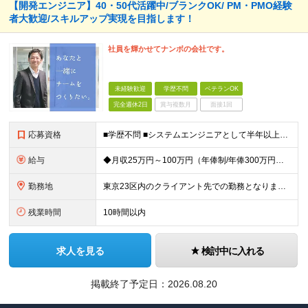
【開発エンジニア】40・50代活躍中/ブランクOK/ PM・PMO経験
者大歓迎/スキルアップ実現を目指します！
社員を輝かせてナンボの会社です。
未経験歓迎
学歴不問
ベテランOK
完全週休2日
賞与複数月
面接1回
応募資格
■学歴不問 ■システムエンジニアとして半年以上のご経験をお持ちの方（言語問わず） ※IT未経験の方も応募可能です。 【例えばこのような方におススメ！】 ◇上流工程を目指したい方 ◇セキュリティ分野に
給与
◆月収25万円～100万円（年俸制/年俸300万円～1200万円）＋業績・季節手当 ※年俸は、12分割です。 ※前職給与や経験・スキルなどを考慮し加給・優遇します。 ※各種手当込み、交通費および残業
勤務地
東京23区内のクライアント先での勤務となります。 ※経験やスキル、通勤時間などの希望を考慮のうえ、勤務地を決定します ≪本社≫ 【本社】 東京都品川区東品川4-12-8 品川シーサイドイーストタワー
残業時間
10時間以内
求人を見る
検討中に入れる
掲載終了予定日：
2026.08.20