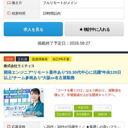
働き方
フルリモートがメイン
残業時間
10時間以内
求人を見る
検討中に入れる
掲載終了予定日：
2026.08.27
NEW
正社員
面接情報有
自己PR不要
株式会社ラミティス
開発エンジニア*リモート案件あり*20.30代中心に活躍*年休120日
以上*チーム参画あり*大阪or名古屋勤務
「コードを書くだけ」はもう終わり。 経験値を
積んで、市場価値が上がる開発キャリアへ。
未経験歓迎
学歴不問
ベテランOK
完全週休2日
賞与複数月
面接1回
応募資格
＼20代・30代が活躍中！／ ★風通しの良いフラットな社風★経験を活かして次のステップへ！ ■高卒以上 ■何らかの開発経験がある方（年数不問） ※実務経験2～3年程度の方は特に歓迎します！ 《こん