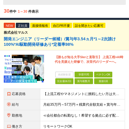
30
件中
1～30
件表示
NEW
正社員
面接情報有
自己PR不要
話を聞きたい応募可
株式会社マルス
開発エンジニア（リーダー候補）/賞与年3.54ヵ月*1～2次請け
100%*AI駆動開発研修あり*定着率98%
【誰もが知る大手SIerと直取引】 上流工程×AI時
代を見据えた研修で、次世代のリーダーへ。
未経験歓迎
学歴不問
ベテランOK
完全週休2日
賞与複数月
面接1回
応募資格
【上流工程やマネジメントに挑戦したい方は大歓迎です！】 ★開発エンジニアとしての実務経験をお持ちの方 ★上記に加え、下記いずれかに該当する方 ・チームのリーダー／サブリーダーの経験をお持ちの方 ・教育
給与
月給35万円～57万円＋残業代全額支給＋賞与年3.45ヵ月(リーダー経験者) 月給32万円～43万円＋残業代全額支給＋賞与年3.45ヵ月(実務経験者) 入社時想定年収： 490万円～798万円(リー
勤務地
≪会社都合の転勤なし！希望する拠点に必ず配属します。新潟Uターン・Iターン大歓迎！≫ 首都圏(東京、神奈川、千葉、埼玉)または新潟市、長岡市周辺のお客様先または各拠点での勤務となります。 ■東京支社
働き方
リモートワークOK