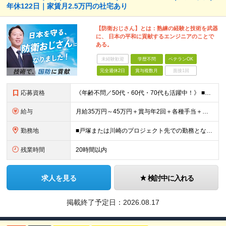
年休122日｜家賃月2.5万円の社宅あり
【防衛おじさん】とは：熟練の経験と技術を武器
に、 日本の平和に貢献するエンジニアのことで
ある。
未経験歓迎
学歴不問
ベテランOK
完全週休2日
賞与複数月
面接1回
応募資格
《年齢不問／50代・60代・70代も活躍中！》 ■JavaまたはC言語系（C#、C++、C）を使用した開発経験をお持ちの方 ■学歴不問 「定年を迎えたが、まだまだ頑張りたい」 「技術の現場から離れて
給与
月給35万円～45万円＋賞与年2回＋各種手当＋残業代全額支給 ※経験・能力、前職給与を考慮の上、決定いたします ※試用期間3ヵ月(試用期間中と本採用後の待遇の差異はありません) ＊＊ 安定した収入
勤務地
■戸塚または川崎のプロジェクト先での勤務となります ■転居を伴う転勤はありません ※他案件へ参画の場合は、本社または神奈川・都内のプロジェクト先での勤務となります 【本社】 神奈川県横浜市中区富士
残業時間
20時間以内
求人を見る
検討中に入れる
掲載終了予定日：
2026.08.17