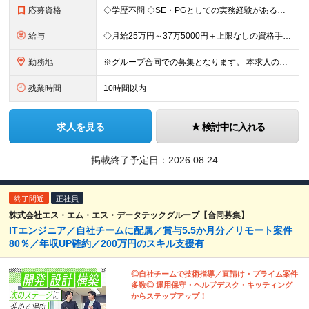
応募資格
◇学歴不問 ◇SE・PGとしての実務経験がある方 フルリモートではありますが わからないことはすぐ聞ける環境を整えているので、 自分からヘルプを出せる方であれば問題ありません。 ＼こんな方は歓迎／
給与
◇月給25万円～37万5000円＋上限なしの資格手当など ＼豊かな経験をお持ちの方は優遇／ ◇月給37万5000円～58万円＋上限なしの資格手当など ＼上限なしの資格手当制度あり／ 資格取得にかか
勤務地
※グループ合同での募集となります。 本求人の雇用は「 株式会社ZEALOT 」となります。 ◇フルリモート／日本全国、好きな場所で働くことが可能！ ◇もちろん転勤もありません ＜本社＞ 東京都
残業時間
10時間以内
求人を見る
検討中に入れる
掲載終了予定日：
2026.08.24
終了間近
正社員
株式会社エス・エム・エス・データテックグループ【合同募集】
ITエンジニア／自社チームに配属／賞与5.5か月分／リモート案件
80％／年収UP確約／200万円のスキル支援有
◎自社チームで技術指導／直請け・プライム案件
多数◎ 運用保守・ヘルプデスク・キッティング
からステップアップ！