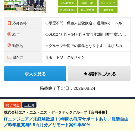
未経験歓迎
学歴不問
ベテランOK
完全週休2日
賞与複数月
面接1回
応募資格
◇学歴不問・職種未経験歓迎 ◇運用保守・ヘルプデスクなど…IT業界の経験があればOK ◎第二新卒歓迎 必須条件―MUST― ○IT業界の経験がある方 運用保守・ヘルプデスク・キッティングなど… まず
給与
◇月給27万円～34万円＋賞与年2回（昨年度5.5カ月分） ★前職の給与を保証します！ ※残業代全額支給 ※一律手当を含む ※今までの経験・スキルを考慮のうえ決定 ＼豊かな経験をお持ちの方は加給優
勤務地
※グループ合同での募集となります。 本求人の雇用は「 株式会社エス・エム・エス・データテック 」となります。 ◇転勤なし ◇8割がリモート案件 ◇東京・大阪・名古屋の拠点、またはプロジェクト先へ配
働き方
リモートワークがメイン
求人を見る
検討中に入れる
掲載終了予定日：
2026.08.24
終了間近
正社員
株式会社エス・エム・エス・データテックグループ【合同募集】
ITエンジニア／未経験歓迎！3年間の教育サポートあり／服装自由
／昨年度賞与5.5カ月分／リモート案件率80%