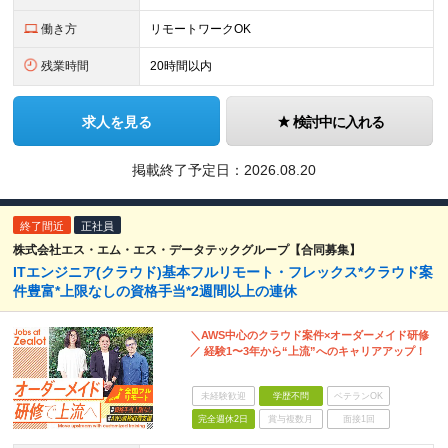
働き方
リモートワークOK
残業時間
20時間以内
求人を見る
検討中に入れる
掲載終了予定日：
2026.08.20
終了間近
正社員
株式会社エス・エム・エス・データテックグループ【合同募集】
ITエンジニア(クラウド)基本フルリモート・フレックス*クラウド案
件豊富*上限なしの資格手当*2週間以上の連休
＼AWS中心のクラウド案件×オーダーメイド研修
／ 経験1〜3年から“上流”へのキャリアアップ！
未経験歓迎
学歴不問
ベテランOK
完全週休2日
賞与複数月
面接1回