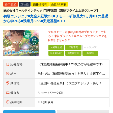
終了間近
正社員
面接情報有
自己PR不要
株式会社ワールドインテック ITS事業部【東証プライム上場グループ】
初級エンジニア■完全未経験OK■リモート研修最大3ヵ月■ITの基礎
から学べる■残業月8.5h■安定基盤/STR
フルリモート研修×3,000件のプロジェクトで安
心！ 東証プライム上場グループでエンジニアを
目指しませんか？
未経験歓迎
学歴不問
ベテランOK
完全週休2日
賞与複数月
面接1回
応募資格
《未経験者積極採用中！20代の方が活躍中です♪》 ◎約4割が実務未経験入社！ ■学歴・職歴は一切問いません！ ■第二新卒の方もお気軽にご相談ください♪ ■入社してから数年は、転勤の可能性があります
給与
当社では【単価連動型給与】を導入！ 参画案件の契約単価に連動して給与が決定。 還元率は単価の【70％～80％】と東証プライム上場グループとして高水準です！（社会保険料・教育コスト含む） ■関東：月給
勤務地
【全国45都道府県】に大型プロジェクトあり！※ 四国・沖縄を除く 主要勤務地： 北海道/宮城県/栃木県/埼玉県/千葉県/東京都/神奈川県/愛知県/大阪府/京都府/兵庫県/広島県/福岡県/熊本県 ※勤
働き方
リモートワークOK
残業時間
10時間以内