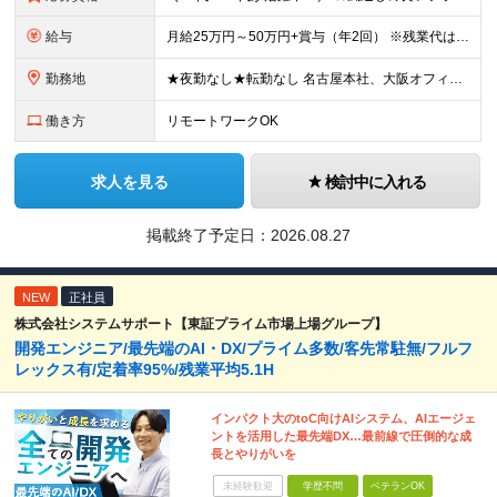
給与
月給25万円～50万円+賞与（年2回） ※残業代は全額別途支給 ※経験や能力により、前給考慮の上、加給・優遇 ※試用期間6ヶ月あり。期間中は契約社員雇用（給与・待遇の差異なし、6ヶ月後の正社員登用の
勤務地
★夜勤なし★転勤なし 名古屋本社、大阪オフィス、あるいはお客様先での勤務となります。 《お客様先勤務地》 名古屋市内、及び、名古屋市近郊 大阪市内、京都、兵庫など 【名古屋本社】 愛知県名古屋市中
働き方
リモートワークOK
求人を見る
検討中に入れる
掲載終了予定日：
2026.08.27
NEW
正社員
株式会社システムサポート【東証プライム市場上場グループ】
開発エンジニア/最先端のAI・DX/プライム多数/客先常駐無/フルフ
レックス有/定着率95%/残業平均5.1H
インパクト大のtoC向けAIシステム、AIエージェ
ントを活用した最先端DX…最前線で圧倒的な成
長とやりがいを
未経験歓迎
学歴不問
ベテランOK