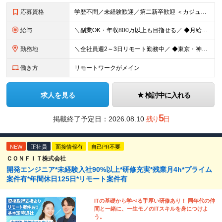
応募資格
学歴不問／未経験歓迎／第二新卒歓迎 ＜カジュアル面談実施中！＞ 事前準備は一切不要。 画面オフのカジュアル面談も歓迎です。 「今の現場、ちょっとレガシーで先が見えなくて…」 「市場価値を上げたいん
給与
＼副業OK・年収800万以上も目指せる／ ◆月給40万円～70万円＋賞与年2回 ※経験・年齢・能力を考慮の上、当社規定により優遇いたします ※試用期間1ヶ月あり、待遇等に差異なし ※残業代別途全額支給
勤務地
＼全社員週2～3日リモート勤務中／ ◆東京・神奈川・埼玉・千葉などの各プロジェクト先 ※希望勤務地を考慮します。 ※お客様先の9割は、東京23区内です。 ※転居を伴う転勤はありません。 ※客先常駐の場
働き方
リモートワークがメイン
求人を見る
検討中に入れる
5
掲載終了予定日：
2026.08.10
残り
日
NEW
正社員
面接情報有
自己PR不要
ＣＯＮＦＩＴ株式会社
開発エンジニア*未経験入社90%以上*研修充実*残業月4h*プライム
案件有*年間休日125日*リモート案件有
ITの基礎から学べる手厚い研修あり！ 同年代の仲
間と一緒に、一生モノのITスキルを身につけよ
う。