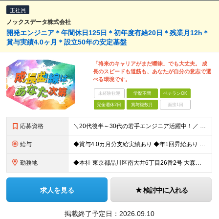
正社員
ノックスデータ株式会社
開発エンジニア＊年間休日125日＊初年度有給20日＊残業月12h＊
賞与実績4.0ヶ月＊設立50年の安定基盤
「将来のキャリアがまだ曖昧」でも大丈夫。 成
長のスピードも道筋も、あなたが自分の意志で選
べる環境です。
未経験歓迎
学歴不問
ベテランOK
完全週休2日
賞与複数月
面接1回
応募資格
＼20代後半～30代の若手エンジニア活躍中！／ ＼開発言語や開発領域は一切不問！／ ◆ITエンジニアとしての開発実務（基本設計、実装、テストいずれか）の経験をお持ちの方 ◆学歴不問 ★求める人物像
給与
◆賞与4.0カ月分支給実績あり ◆年1回昇給あり ＼基本的に前給以上保証！／ ◆月給25万円～65万円+賞与年2回 ※あなたのご年齢やご経験、前職給与等を考慮し、決定いたします ※詳細は面接時
勤務地
◆本社 東京都品川区南大井6丁目26番2号 大森ベルポート B館10階 ◆名古屋営業所 愛知県名古屋市中村区名駅4-2-25 名古屋ビルディング桜館 6階603号 ◆各プロジェクト先での勤務 東京
求人を見る
検討中に入れる
掲載終了予定日：
2026.09.10