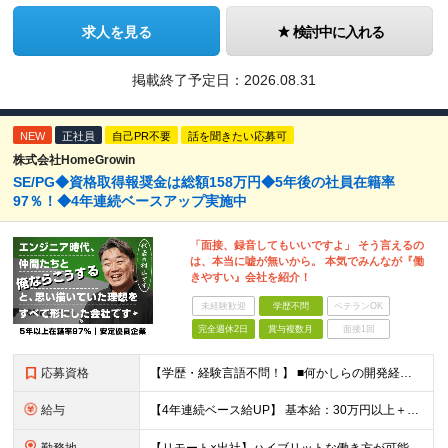
求人を見る
検討中に入れる
掲載終了予定日：
2026.08.31
NEW
正社員
自己PR不要
話を聞きたい応募可
株式会社HomeGrowin
SE/PG◆資格取得報奨金は総額158万円◆5年後の社員在籍率
97％！◆4年連続ベースアップ実施中
「面接、録音してもいいですよ」 そう言えるの
は、本当に嘘が無いから。 本気でみんなが『働
きやすい』会社を紹介！
未経験歓迎
学歴不問
ベテランOK
完全週休2日
賞与複数月
面接1回
応募資格
【学歴・経験言語不問！】 ■何かしらの開発経験をお持ちの方 ■SESにおいて自走してプロジェクトに参画したご経験をお持ちの方 ≪当求人では当社評価基準【J2】相当のご経験者様を募集しています≫ 当社
給与
【4年連続ベース給UP】 基本給：30万円以上＋残業代(全額)＋各種手当 ※みなし残業なし ※基本給は経験や前職の給与を十分に考慮します ※交通費別途支給 ※6ヶ月間の試用期間があります（給与・待遇は