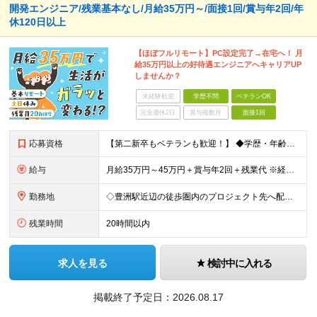
開発エンジニア/残業基本なし/月給35万円～/面接1回/賞与年2回/年
休120日以上
【ほぼフルリモート】PC設定完了→在宅へ！ 月
給35万円以上の好待遇エンジニアへキャリアUP
しませんか？
未経験歓迎
学歴不問
ベテランOK
完全週休2日
賞与複数月
面接1回
応募資格
【第二新卒もベテランも歓迎！】 ◆学歴・年齢不問 ◆何らかの開発実務経験をお持ちの方 ＼こんな方にピッタリです！／ ★素直で明るいコミュニケーションが取れる方 ★ほぼフルリモートで、通勤ストレスを無
給与
月給35万円～45万円＋賞与年2回＋残業代 ※経験・スキルを考慮のうえ決定します ※残業代は別途支給します（詳細は面接でご説明します） ※試用期間1か月あり（期間中の給与・待遇に差異はありません）
勤務地
◇豊洲駅近辺の徒歩圏内のプロジェクト先へ配属 ◇転居を伴う転勤はありません 【本社】東京都渋谷区恵比寿1-8-3恵比寿リバストーンハイム 505 (変更の範囲)上記を除く当社関連勤務地
残業時間
20時間以内
求人を見る
検討中に入れる
掲載終了予定日：
2026.08.17