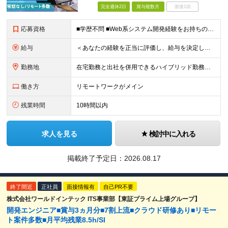
完全週休2日
賞与複数月
面接1回
応募資格
■学歴不問 ■Web系システム開発経験をお持ちの方 ★設計・開発経験～運用保守まで幅広く募集します ★Google Cloud・AWS・Azureなど、クラウド技術は問いませんが、経験・知見が深い方は
給与
＜あなたの経験を正当に評価し、給与を決定します！＞ 想定年収450万円～1,000万円 └月給30万8000円～＋賞与年2回 ◎在宅勤務手当あり ◎交通費100％支給 ◎資格取得奨励制度(一時金/資格
勤務地
在宅勤務と出社を併用できるハイブリッド勤務！ （出社は週1～3日程度ですが、ご希望に合わせて柔軟に対応可能です。） ≪東京オフィス≫ 東京都新宿区西新宿2-6-1 新宿住友ビル26F ※(業務の変
働き方
リモートワークがメイン
残業時間
10時間以内
求人を見る
検討中に入れる
掲載終了予定日：
2026.08.17
終了間近
正社員
面接情報有
自己PR不要
株式会社ワールドインテック ITS事業部【東証プライム上場グループ】
開発エンジニア■賞与3ヵ月分■7割上流■クラウド研修あり■リモー
ト案件多数■月平均残業8.5h/SI