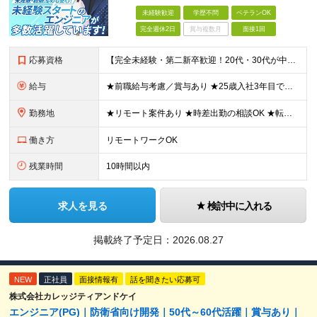
未経験歓迎
学歴不問
ベテランOK
完全週休2日
賞与複数月
面接1回
応募資格
【完全未経験・第二新卒歓迎！20代・30代が中心に活躍中♪】 ●学歴不問 ●IT業界やエンジニアに興味がある方 ★PCスキルに自信がなくても大丈夫！ 接客や販売、営業など、異業種からの転職者が90％
給与
★前職給与考慮／賞与あり ★25歳入社3年目で年収400万円以上の実績も！ ★学習費補助（月3,000円）／資格手当(3千円～36万円)あり ●経験者（中流工程以上の経験3年以上）： 月給40万～6
勤務地
★リモート案件あり ★時差出勤の相談OK ★転勤なし 本社またはプロジェクト先での勤務となります。 ※勤務地は希望を考慮します ※入社後1～2週間は、本社にて研修を行います ┗タイミングによって、同
働き方
リモートワークOK
残業時間
10時間以内
求人を見る
検討中に入れる
掲載終了予定日：
2026.08.27
NEW
正社員
面接情報有
話を聞きたい応募可
株式会社カレッジティアンドケイ
エンジニア(PG)｜防衛省向け開発｜50代～60代活躍｜賞与あり｜