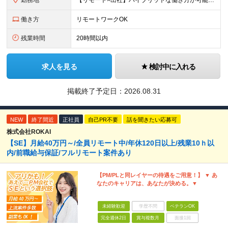
勤務地
【リモート×出社】ハイブリットな働き方が可能！ 東京、神奈川、埼玉、千葉のプロジェクト先 ■本社 神奈川県横浜市神奈川区栄町3-12 パシフィックマークス横浜イースト6F ■事業所(東京都最寄駅のみ
働き方
リモートワークOK
残業時間
20時間以内
求人を見る
検討中に入れる
掲載終了予定日：
2026.08.31
NEW
終了間近
正社員
自己PR不要
話を聞きたい応募可
株式会社ROKAI
【SE】月給40万円～/全員リモート中/年休120日以上/残業10ｈ以
内/前職給与保証/フルリモート案件あり
【PM/PLと同レイヤーの待遇をご用意！】 ▼ あ
なたのキャリアは、あなたが決める。▼
未経験歓迎
学歴不問
ベテランOK
完全週休2日
賞与複数月
面接1回