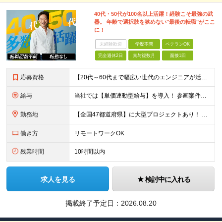
40代・50代が100名以上活躍！経験こそ最強の武
器。 年齢で選択肢を狭めない"最後の転職"がここ
に！
未経験歓迎
学歴不問
ベテランOK
完全週休2日
賞与複数月
面接1回
応募資格
【20代～60代まで幅広い世代のエンジニアが活躍してます】 ■学歴不問 ■転職回数不問 ■開発経験（年数不問）をお持ちの方
給与
当社では【単価連動型給与】を導入！ 参画案件の契約単価に連動して給与が決定。 還元率は単価の【70％～80％】と東証プライム上場グループとして高水準です！（社会保険料・教育コスト含む） ■関東：月給
勤務地
【全国47都道府県】に大型プロジェクトあり！ 主要勤務地： 北海道/宮城県/栃木県/埼玉県/千葉県/東京都/神奈川県/愛知県/大阪府/京都府/兵庫県/広島県/福岡県/熊本県 ※勤務エリアは、あなたの
働き方
リモートワークOK
残業時間
10時間以内
求人を見る
検討中に入れる
掲載終了予定日：
2026.08.20