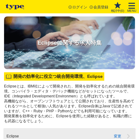
ログイン
会員登録
検討中(
0
)
MENU
Eclipseに関する求人特集
開発の効率化に役立つ統合開発環境、Eclipse
Eclipseとは、IBM社によって開発された、開発を効率化するための統合開発環
境。コンパイラ・エディタ・デバック機能などがセットになったツールで、
IDE（Integrated Development Environmen）とも呼ばれています。
高機能ながら、オープンソフトウェアとして公開されており、生産性を高めて
くれるツールとして根強い人気があります。Eclipse自体はJavaで記述されて
いますが、C++・Ruby・PHP・Pythonなどでも利用可能になっています。
開発業務を効率化するために、Eclipseを使用した経験があると、転職の際に
も武器になるでしょう。
Eclipse
変更