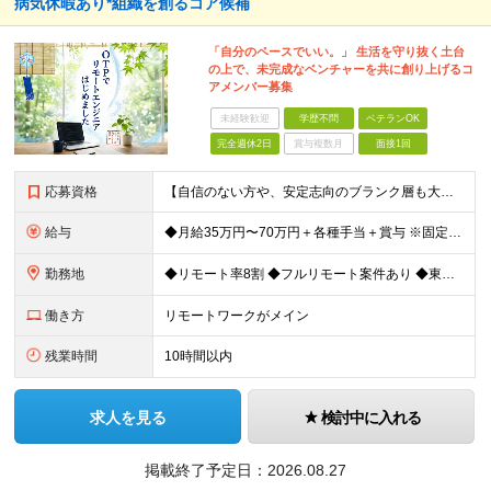
病気休暇あり*組織を創るコア候補
「自分のペースでいい。」 生活を守り抜く土台
の上で、未完成なベンチャーを共に創り上げるコ
アメンバー募集
未経験歓迎
学歴不問
ベテランOK
完全週休2日
賞与複数月
面接1回
応募資格
【自信のない方や、安定志向のブランク層も大歓迎！】 ◆何らかのIT業界経験 システム開発、運用・保守の経験をお持ちの方（言語不問） ※経験年数が1〜2年程度と浅い方やブランクのある方も歓迎！ ◆学歴
給与
◆月給35万円〜70万円＋各種手当＋賞与 ※固定残業代30時間分（30時間／月50,000円 ～ 100,000円）を含む。 超過分は別途全額支給します。 ※試用期間3ヵ月あり（期間中の給与の差異は
勤務地
◆リモート率8割 ◆フルリモート案件あり ◆東京都、神奈川県、千葉県、埼玉県の各プロジェクト先 ＊ご自宅からのアクセス・通勤時間を最大限に考慮してアサインします。 ＊現在エンジニアの8割がフルリモー
働き方
リモートワークがメイン
残業時間
10時間以内
求人を見る
検討中に入れる
掲載終了予定日：
2026.08.27