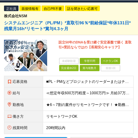
正社員
面接情報有
自己PR不要
話を聞きたい応募可
株式会社NSM
システムエンジニア（PL/PM）*直取引96％*前給保証*年休131日*
残業月16h*リモート*賞与4.3ヶ月
設立50年のDNAを受け継ぐ安定基盤で築く 直取
引×受託ならではの【長期安心キャリア】
未経験歓迎
学歴不問
ベテランOK
完全週休2日
賞与複数月
面接1回
応募資格
■PL・PMなどプロジェクトのリーダーまたはチームリーダーとしての経験をお持ちの方 ┗顧客との仕様調整、要件整理・提案の経験をお持ちの方 ■業務システムまたはWebシステムの開発実務経験（目安：5年以
給与
≪想定年収600万円程度～1000万円≫ 月給37万5000円～62万5000円＋ 賞与年3回（4.3ヶ月分）＋各種手当 ※残業代は、1分単位で別途全額支給します ※試用期間は3ヶ月。その間の給与・
勤務地
★6～7割の案件がリモートワークです！ ★勤務地は希望を考慮の上で決定します ★転勤はありません ━━━‥ 【本社】 東京都中央区銀座3-10-9 KEC銀座ビル6F 【横浜プロジェクトルーム】
働き方
リモートワークOK
残業時間
20時間以内