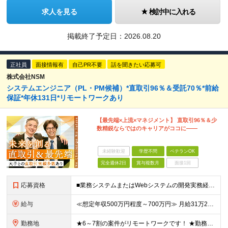
求人を見る
検討中に入れる
掲載終了予定日：
2026.08.20
正社員
面接情報有
自己PR不要
話を聞きたい応募可
株式会社NSM
システムエンジニア（PL・PM候補）*直取引96％＆受託70％*前給
保証*年休131日*リモートワークあり
【最先端×上流×マネジメント】 直取引96％＆少
数精鋭ならではのキャリアがココに――
未経験歓迎
学歴不問
ベテランOK
完全週休2日
賞与複数月
面接1回
応募資格
■業務システムまたはWebシステムの開発実務経験（目安：2年以上） ┗Java、C#、Python、JavaScript、C、C++のいずれかの言語を想定しています ■詳細設計、実装、単体テストまでの
給与
≪想定年収500万円程度～700万円≫ 月給31万2500円～43万7500円＋ 賞与年3回（4.3ヶ月分）＋各種手当 ※残業代は、1分単位で別途全額支給します ※試用期間は3ヶ月。その間の給与・待
勤務地
★6～7割の案件がリモートワークです！ ★勤務地は希望を考慮の上で決定します ★転勤はありません ━━━‥ 【本社】 東京都中央区銀座3-10-9 KEC銀座ビル6F 【横浜プロジェクトルーム】