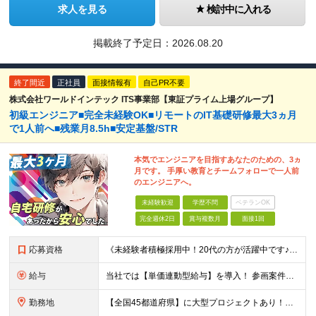
求人を見る
検討中に入れる
掲載終了予定日：
2026.08.20
終了間近
正社員
面接情報有
自己PR不要
株式会社ワールドインテック ITS事業部【東証プライム上場グループ】
初級エンジニア■完全未経験OK■リモートのIT基礎研修最大3ヵ月
で1人前へ■残業月8.5h■安定基盤/STR
本気でエンジニアを目指すあなたのための、3ヵ
月です。 手厚い教育とチームフォローで一人前
のエンジニアへ。
未経験歓迎
学歴不問
ベテランOK
完全週休2日
賞与複数月
面接1回
応募資格
《未経験者積極採用中！20代の方が活躍中です♪》 ◎約4割が実務未経験入社！ ■学歴・職歴は一切問いません！ ■第二新卒の方もお気軽にご相談ください♪ ■入社してから数年は、転勤の可能性があります
給与
当社では【単価連動型給与】を導入！ 参画案件の契約単価に連動して給与が決定。 還元率は単価の【70％～80％】と東証プライム上場グループとして高水準です！（社会保険料・教育コスト含む） ■関東：月給
勤務地
【全国45都道府県】に大型プロジェクトあり！※ 四国・沖縄を除く 主要勤務地： 北海道/宮城県/栃木県/埼玉県/千葉県/東京都/神奈川県/愛知県/大阪府/京都府/兵庫県/広島県/福岡県/熊本県 ※勤