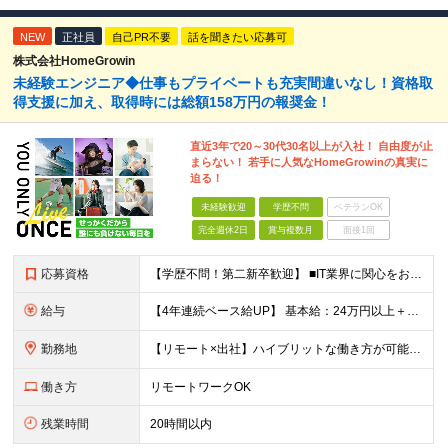
NEW
正社員
自己PR不要
話を聞きたい応募可
株式会社HomeGrowin
未経験エンジニア◆仕事もプライベートも充実間違いなし！資格取
得支援に加え、取得時には総額158万円の報奨金！
直近3年で20～30代30名以上が入社！ 自由度が止
まらない！ 若手に人気なHomeGrowinの真実に
迫る！
未経験歓迎
学歴不問
ベテランOK
完全週休2日
賞与複数月
面接1回
応募資格
【学歴不問！第二新卒歓迎】 ■IT業界に関心をお持ちの方 【IT業界未経験者の方へ】 ITエンジニアという仕事は、パソコンの前でずっとにらめっこを しているイメージがありますが、意外とそうではないん
給与
【4年連続ベース給UP】 基本給：24万円以上＋残業代(全額)＋各種手当 ※みなし残業なし ※基本給は経験や前職の給与を十分に考慮します ※交通費別途支給 ※6ヶ月間の試用期間があります（給与・待遇は
勤務地
【リモート×出社】ハイブリットな働き方が可能！ 東京、神奈川のプロジェクト先 ■本社 神奈川県横浜市神奈川区栄町3-12 パシフィックマークス横浜イースト6F ■事業所(東京都最寄駅のみ記載) サ
働き方
リモートワークOK
残業時間
20時間以内