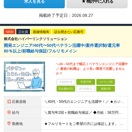
求人を見る
検討中に入れる
掲載終了予定日：
2026.08.27
NEW
正社員
面接情報有
話を聞きたい応募可
株式会社ハイパーリンクソリューション
開発エンジニア/40代〜50代ベテラン活躍中/案件選択制/還元率
80％以上/前職給与保証/フルリモメイン
＼40～50代まで幅広くベテランエンジニア活躍中
／ 最後の転職は、より良い環境で活躍しません
か？
未経験歓迎
学歴不問
ベテランOK
完全週休2日
賞与複数月
面接1回
応募資格
＼40代・50代のエンジニアも活躍中！／ ★カジュアル面接実施中！ゆる～いフランクな雰囲気です◎ ┗普段着でOK！志望動機も必要ありません。 「自分が何をしたいか」それだけお聞かせください！ ◆学
給与
＼賞与年2回＋前職給与保証／ ◆月給：38万円～100万円＋賞与年2回あり ※経験・能力を考慮して決定します。 ※月給にはみなし残業代（月30時間分・70,300円～／超過分別途支給） を含みます。
勤務地
★フルリモートをご希望の方には保証します。 ★93%がフルリモート、またはハイブリット勤務です。 ★全国各地からの勤務が可能です。 《東京・神奈川・千葉・埼玉》エリアのプロジェクト先にて、 ご勤務いた