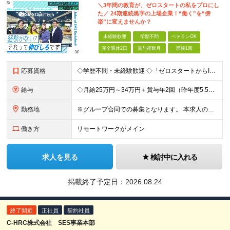
＼3年間の教育が、ゼロスタートの私をプロにし
た／ 24期連続黒字の上場企業！“働く”を“傍
楽”に変えませんか？
未経験歓迎
学歴不問
ベテランOK
完全週休2日
賞与複数月
面接1回
応募資格
◇学歴不問・未経験歓迎 ◇「ゼロスタートからIT業界に挑戦したい！」という方は大歓迎 ◎第二新卒歓迎 必須条件―MUST― ○特にありません 「ITエンジニアになりたい」という想いがあればOK！
給与
◇月給25万円～34万円＋賞与年2回（昨年度5.5カ月分） ※残業代は別途全額支給 ※一律手当を含む ※今までの経験・スキルを考慮のうえ決定 ＼豊かな経験をお持ちの方は加給優遇／ ◇月給35万円～5
勤務地
※グループ合同での募集となります。 本求人の雇用は「 株式会社エス・エム・エス・データテック 」となります。 ◇転勤なし ◇8割がリモート案件 ◇東京・大阪・名古屋の拠点、またはプロジェクト先へ配
働き方
リモートワークがメイン
求人を見る
検討中に入れる
掲載終了予定日：
2026.08.24
終了間近
正社員
契約社員
C-HRC株式会社 SES事業本部