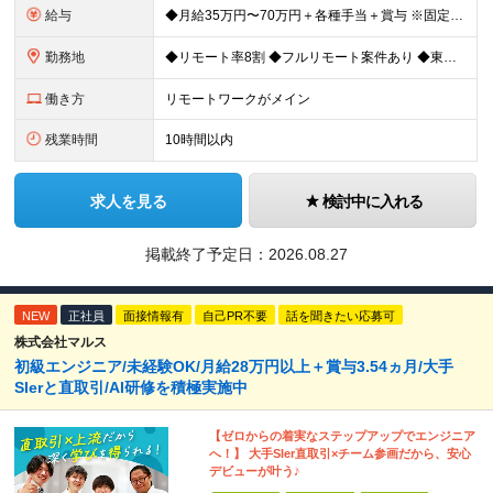
給与
◆月給35万円〜70万円＋各種手当＋賞与 ※固定残業代30時間分（30時間／月50,000円 ～ 100,000円）を含む。 超過分は別途全額支給します。 ※試用期間3ヵ月あり（期間中の給与の差異は
勤務地
◆リモート率8割 ◆フルリモート案件あり ◆東京都、神奈川県、千葉県、埼玉県の各プロジェクト先 ＊ご自宅からのアクセス・通勤時間を最大限に考慮してアサインします。 ＊現在エンジニアの8割がフルリモー
働き方
リモートワークがメイン
残業時間
10時間以内
求人を見る
検討中に入れる
掲載終了予定日：
2026.08.27
NEW
正社員
面接情報有
自己PR不要
話を聞きたい応募可
株式会社マルス
初級エンジニア/未経験OK/月給28万円以上＋賞与3.54ヵ月/大手
SIerと直取引/AI研修を積極実施中
【ゼロからの着実なステップアップでエンジニア
へ！】 大手SIer直取引×チーム参画だから、安心
デビューが叶う♪