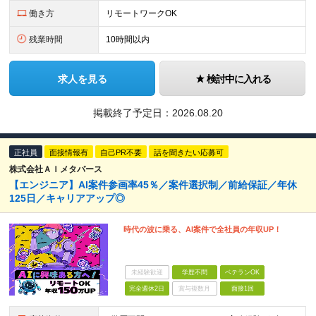
働き方
リモートワークOK
残業時間
10時間以内
求人を見る
検討中に入れる
掲載終了予定日：
2026.08.20
正社員
面接情報有
自己PR不要
話を聞きたい応募可
株式会社ＡＩメタバース
【エンジニア】AI案件参画率45％／案件選択制／前給保証／年休
125日／キャリアアップ◎
時代の波に乗る、AI案件で全社員の年収UP！
未経験歓迎
学歴不問
ベテランOK
完全週休2日
賞与複数月
面接1回