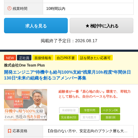
残業時間
10時間以内
求人を見る
検討中に入れる
掲載終了予定日：
2026.08.17
NEW
正社員
面接情報有
自己PR不要
話を聞きたい応募可
株式会社One Team Plus
開発エンジニア*待機中も給与100%支給*残業月10h程度*年間休日
130日*未来の組織を創るコアメンバー募集
経験者が一番『居心地の良い』環境で、 即戦力
として頼られ、自分のペースも守れる。
未経験歓迎
学歴不問
ベテランOK
完全週休2日
賞与複数月
面接1回
応募資格
【自信のない方や、安定志向のブランク層も大歓迎！】 ◆何らかのIT業界経験 システム開発、運用・保守の経験をお持ちの方（言語不問） ※経験年数が1〜2年程度と浅い方やブランクのある方も歓迎！ ◆学歴