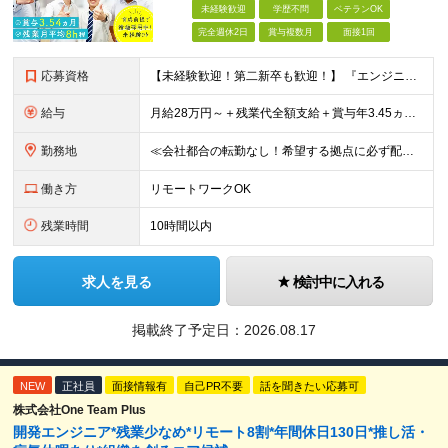
未経験歓迎
学歴不問
ベテランOK
完全週休2日
賞与複数月
面接1回
応募資格
【未経験歓迎！第二新卒も歓迎！】 『エンジニアになりたい』意欲があれば歓迎です！ 以下のような方も尚歓迎です！ ・学生時代に情報系の学部で学んでいた方 ・ITスクールや独学でプログラミングを学んだこ
給与
月給28万円～＋残業代全額支給＋賞与年3.45ヵ月(東京) 月給25万円～＋残業代全額支給＋賞与年3.45ヵ月(新潟・長岡) 入社時想定年収： 392万円～ (東京) 350万円～ (新潟・長岡)
勤務地
≪会社都合の転勤なし！希望する拠点に必ず配属します。新潟Uターン・Iターン大歓迎！≫ 首都圏(東京、神奈川、千葉、埼玉)または新潟市、長岡市周辺のお客様先または各拠点での勤務となります。 ■東京支社
働き方
リモートワークOK
残業時間
10時間以内
求人を見る
検討中に入れる
掲載終了予定日：
2026.08.17
NEW
正社員
面接情報有
自己PR不要
話を聞きたい応募可
株式会社One Team Plus
開発エンジニア*残業少なめ*リモート8割*年間休日130日*推し活・