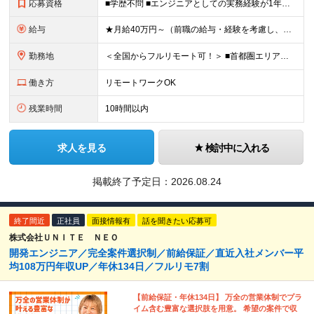
応募資格
■学歴不問 ■エンジニアとしての実務経験が1年以上ある方 └開発、インフラ、工程、言語は一切不問です ★「テスト、マニュアル作成、運用保守しか経験がない…」という方でもOK！ ★AI未経験ももちろんO
給与
★月給40万円～（前職の給与・経験を考慮し、前職以上の年収を保障します！） ※上記には固定残業代（30時間分／5万6000円～）を含みます ┗残業が少ない月（平均8時間程度）でも、30時間分全額を「
勤務地
＜全国からフルリモート可！＞ ■首都圏エリア（東京・神奈川・千葉・埼玉）・大阪・名古屋・福岡を中心とした全国各地のプロジェクト先に参画いただきます。 ※ご希望をお伺いした上で決定いたします ※転勤なし
働き方
リモートワークOK
残業時間
10時間以内
求人を見る
検討中に入れる
掲載終了予定日：
2026.08.24
終了間近
正社員
面接情報有
話を聞きたい応募可
株式会社ＵＮＩＴＥ ＮＥＯ
開発エンジニア／完全案件選択制／前給保証／直近入社メンバー平
均108万円年収UP／年休134日／フルリモ7割
【前給保証・年休134日】 万全の営業体制でプラ
イム含む豊富な選択肢を用意。 希望の案件で収