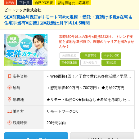
NEW
正社員
自己PR不要
話を聞きたい応募可
ビートテック株式会社
SE#前職給与保証#リモート可#大規模・受託・直請け多数#在宅＆
住宅手当有#面接1回#残業は月平均14.5時間
常時650件以上の案件×提携2212社。 トレンド技
術と多彩な選択肢で、理想のキャリアを掴みませ
んか？
未経験歓迎
学歴不問
ベテランOK
完全週休2日
賞与複数月
面接1回
応募資格
＜Web面接1回！／子育て世代も多数活躍／学歴不問＞ ■何かしらの開発経験をお持ちの方 ┗言語・フェーズ不問 ┗PG経験のみの方もOK ＼＼こんな方にピッタリ！／／ ◎希望する言語やプロジェクトに参
給与
＜想定年収400万円～700万円＞ ◆月給27万円～48万円＋各種手当（交通費全額支給／役職手当／在宅手当など） ※これまでの経験やスキルを考慮のうえ、当社規定に沿って決定します。 ※6ヶ月間の試用期
勤務地
★リモート勤務OK★転勤なし★希望を考慮した上で勤務地を決定します！★業績好調により新オフィスに移転！ 関東（東京都、神奈川県）または大阪、福岡のプロジェクト先での勤務となります。 ＜東京本社＞
働き方
リモートワークOK
残業時間
20時間以内