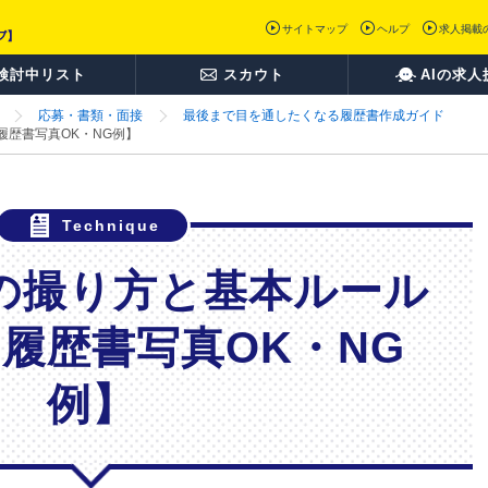
サイトマップ
ヘルプ
求人掲載
検討中リスト
スカウト
AIの求人
応募・書類・面接
最後まで目を通したくなる履歴書作成ガイド
歴書写真OK・NG例】
の撮り方と基本ルール
履歴書写真OK・NG
例】