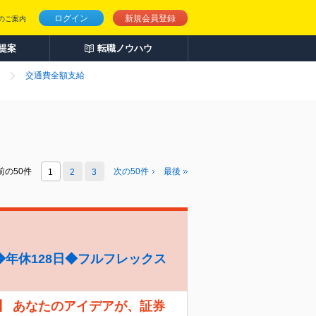
ログイン
新規会員登録
のご案内
人提案
転職ノウハウ
交通費全額支給
前の50件
次の
50
件
最後
1
2
3
年休128日◆フルフレックス
】 あなたのアイデアが、証券