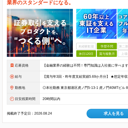
業界のスタンダードになる。
未経験歓迎
学歴不問
第二新
休日120日
賞与複数月
上場
応募資格
給与
勤務地
目安残業時間
20時間以内
求人を見る
掲載終了予定日：
2026.08.24