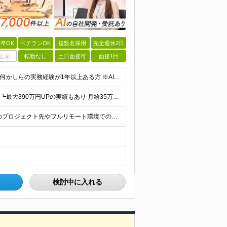
卒OK
ベテランOK
複数名採用
完全週休2日
企業
転勤なし
土日面接可
面接1回
★既卒・第二新卒OK ◆学歴不問 ◆エンジニアとしての何かしらの実務経験が1年以上ある方 ※AI未経験者大歓迎 ★意欲重視の採用です！ 「経歴に自信がない」という方も、"今後挑戦したいこと""スキル
★入社後全員が年収UP ┗平均127.4万円以上年収UP！ ┗最大390万円UPの実績もあり 月給35万円～100万円＋決算賞与＋各種手当 【 給与イメージ 】 ■経験1年以上…月給35万円～＋決
★全国どこでも、自由な働き方を実現できます！ 全国のプロジェクト先やフルリモート環境での勤務も可能です。 ＼自由度の高い働き方、叶えます／ □フルリモートで働きたい □ハイブリットに働きたい □家庭
検討中に入れる