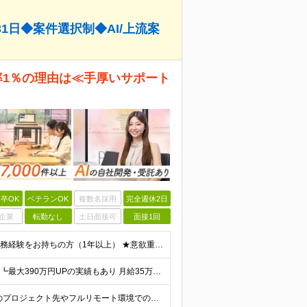
1日◆案件選択制◆AI/上流案
職率1％の理由は≪手厚いサポート
卒OK
ベテランOK
複数名採用
完全週休2日
企業
転勤なし
土日面接可
面接1回
★既卒・第二新卒OK ◆学歴不問 ◆エンジニアとして実務経験をお持ちの方（1年以上） ★意欲重視の採用です！ 「経歴に自信がない」という方も、"今後挑戦したいこと""スキルアップしたいこと"について
★入社後全員が年収UP ┗平均127.4万円以上年収UP！ ┗最大390万円UPの実績もあり 月給35万円～100万円＋決算賞与＋各種手当 【 給与イメージ 】 ■経験1年以上…月給35万円～＋決
★全国どこでも、自由な働き方を実現できます！ 全国のプロジェクト先やフルリモート環境での勤務も可能です。 ＼自由度の高い働き方、叶えます／ □フルリモートで働きたい □ハイブリットに働きたい □家庭