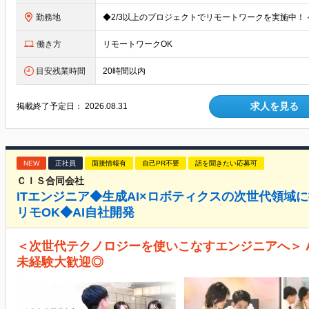
勤務地
働き方
リモートワークOK
目安残業時間
20時間以内
求人を見る
掲載終了予定日：
2026.08.31
NEW
正社員
面接情報有
自己PR不要
話を聞きたい応募可
ＣＩＳ合同会社
ITエンジニア◆生成AI×ロボティクスの次世代領域
リモOK◆AI自社開発
＜次世代テクノロジーを使いこなすエンジニアへ＞ A
未経験大歓迎◎