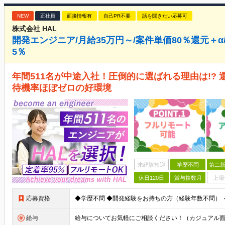
NEW
正社員
面接情報有
自己PR不要
話を聞きたい応募可
株式会社 HAL
開発エンジニア/月給35万円～/案件単価80％還元＋α
5％
年間511名が中途入社！圧倒的に選ばれる理由は!? 
待機率ほぼゼロの好環境
未経験歓迎
学歴不問
第二新
休日120日
賞与複数月
上場
応募資格
給与