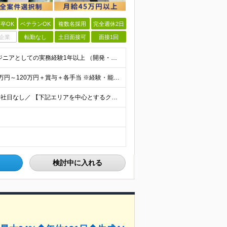
卒OK
ベテランOK
複数名採用
完全週休2日
企業
転勤なし
土日面接可
面接1回
＜Web面談1回のみ★即日内定可能＞ ■学歴不問 ■エンジニアとしての実務経験1年以上 （開発・インフラ・技術・工程など不問）
＜当社に転職した社員は年収平均178万円UP＞ 月給45万円～120万円＋賞与＋各手当 ※経験・能力などを考慮の上、決定します ※案件の契約内容（月単金など）や昇給、賞与額はすべてシステム上で開示し
＼フルリモート、ハイブリッド、フル出勤の選択可＆帰社日なし／ 【下記エリアを中心とするクライアント先または自宅にて勤務】 ■首都圏：東京・埼玉・千葉・神奈川 ■関西：大阪・兵庫・京都・滋賀・奈良・和
検討中に入れる