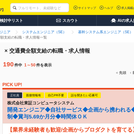
サイトマップ
ヘルプ
求人掲載
検討中リスト
スカウト
AIの求
ンジニア
システムエンジニア（SE）
基幹システム系エンジニア（SE）
費全額支給の転職・求人情報一覧
） × 交通費全額支給の転職・求人情報
190
1～50
件中
件を表示
先頭
PICK UP!
正社員
面接情報有
自己PR不要
話を聞きたい応募可
株式会社東証コンピュータシステム
開発エンジニア◆自社サービス◆企画から携われる◆
制◆賞与5.69か月分◆時間休ＯＫ
【業界未経験者も歓迎/企画からプロダクトを育てる