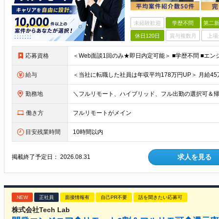
未経験歓迎
学歴不問
第二新
休日120日
賞与複数月
上場
応募資格
給与
勤務地
働き方
フルリモートがメイン
目安残業時間
10時間以内
求人を見る
掲載終了予定日：
2026.08.31
NEW
正社員
面接情報有
自己PR不要
話を聞きたい応募可
株式会社Tech Lab