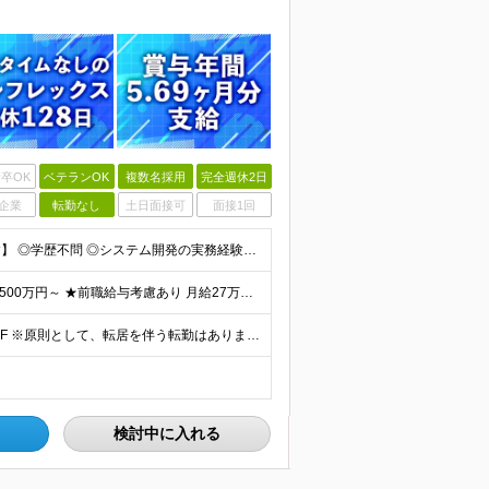
卒OK
ベテランOK
複数名採用
完全週休2日
企業
転勤なし
土日面接可
面接1回
【金融業界の経験は不問！専門知識は入社後に学べます】 ◎学歴不問 ◎システム開発の実務経験をお持ちの方 └3年以上・Java、C#いずれかの使用経験をお持ちの方を想定しております 【以下のような方は
【賞与年3回・昨年度支給実績5.69か月分】 ★想定年収500万円～ ★前職給与考慮あり 月給27万円～59万円 +残業代全額支給(1分単位、監督職以下) +人事評価による賞与年2回（4月/10月）
◎本社勤務 東京都港区虎ノ門5-13-1 虎ノ門40MTビル 8F ※原則として、転居を伴う転勤はありません ※(変更の範囲)上記を除く当社関連勤務地
検討中に入れる