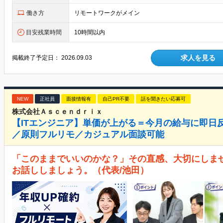
働き方
リモートワークがメイン
目安残業時間
10時間以内
求人を見る
掲載終了予定日：
2026.09.03
NEW
正社員
面接情報有
自己PR不要
話を聞きたい応募可
株式会社Ａｓｃｅｎｄｒｉｘ
【ITエンジニア】単価が上がる＝今月の給与に即日
／原則フルリモ／カジュアル面談可能
「このままでいいのかな？」その直感、大切にしま
お話ししましょう。（代表/池田）