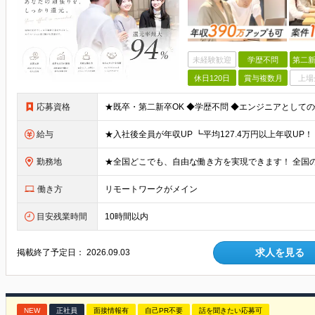
未経験歓迎
学歴不問
第二新
休日120日
賞与複数月
上場
応募資格
給与
勤務地
働き方
リモートワークがメイン
目安残業時間
10時間以内
求人を見る
掲載終了予定日：
2026.09.03
NEW
正社員
面接情報有
自己PR不要
話を聞きたい応募可