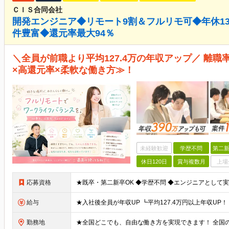
ＣＩＳ合同会社
開発エンジニア◆リモート9割＆フルリモ可◆年休13
件豊富◆還元率最大94％
＼全員が前職より平均127.4万の年収アップ／ 離
×高還元率×柔軟な働き方≫！
未経験歓迎
学歴不問
第二新
休日120日
賞与複数月
上場
応募資格
給与
勤務地