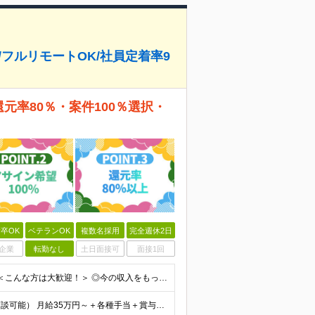
/フルリモートOK/社員定着率9
還元率80％・案件100％選択・
卒OK
ベテランOK
複数名採用
完全週休2日
企業
転勤なし
土日面接可
面接1回
◆学歴不問 ◆開発経験をお持ちの方（経験年数不問） ＜こんな方は大歓迎！＞ ◎今の収入をもっと増やしたい ◎もっと上流の案件で活躍したい ◎将来のキャリアにつながる案件に携わりたい ◎自分のやりたい
給与についてお気軽にご相談ください！（カジュアル面談可能） 月給35万円～＋各種手当＋賞与2回 ※固定残業代は、時間外労働の有無に関わらず40時間分を87,500円～支給 ※超過分は別途支給 ※試用