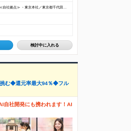
◆2/3以上のプロジェクトでリモートワークを実施中！ ≪自社拠点≫ ・東京本社／東京都千代田区丸の内二丁目6番1号 丸の内パークビルディング6階 ・関西支社／⼤阪府⼤阪市中央区安⼟町2-3-13 ⼤
検討中に入れる
に挑む◆還元率最大94％◆フル
I自社開発にも携われます！AI