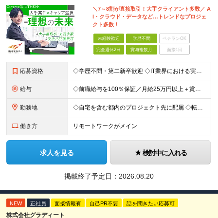
＼7～8割が直接取引！大手クライアント多数／ A
I・クラウド・データなど…トレンドなプロジェ
クト多数！
未経験歓迎
学歴不問
ベテランOK
完全週休2日
賞与複数月
面接1回
応募資格
◇学歴不問・第二新卒歓迎 ◇IT業界における実務経験がある方（言語、工程、年数不問） ◇経験者・30歳以下の方は『書類選考無しの面接確約』 ☆経験者は『書類選考無しの面接確約』をお約束！ PM／PL
給与
◇前職給与を100％保証／月給25万円以上＋賞与年2回＋各種手当 ・残業代と交通費は別途支給 ・退職金や住宅手当など…福利厚生も充実！ 【経験者は経験・スキルに応じて優遇します】 開発経験1年以上：
勤務地
◇自宅を含む都内のプロジェクト先に配属 ◇転勤なし！プロジェクトは都内が95％以上が23区内 ◇フルリモート案件あり ■水道橋オフィス／東京都千代田区神田三崎町3-5-9 天翔オフィス水道橋7F └
働き方
リモートワークがメイン
求人を見る
検討中に入れる
掲載終了予定日：
2026.08.20
NEW
正社員
面接情報有
自己PR不要
話を聞きたい応募可
株式会社グラディート