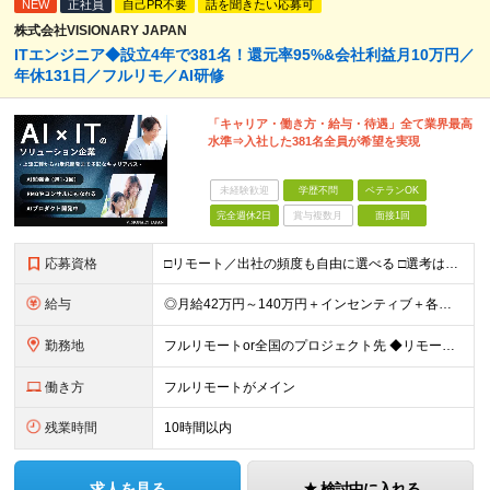
NEW
正社員
自己PR不要
話を聞きたい応募可
株式会社VISIONARY JAPAN
ITエンジニア◆設立4年で381名！還元率95%&会社利益月10万円／
年休131日／フルリモ／AI研修
「キャリア・働き方・給与・待遇」全て業界最高
水準⇒入社した381名全員が希望を実現
未経験歓迎
学歴不問
ベテランOK
完全週休2日
賞与複数月
面接1回
応募資格
□リモート／出社の頻度も自由に選べる □選考は役員とWeb面談1回のみ □学歴不問／第二新卒歓迎／ブランクOK 【応募条件】 ◎ITエンジニアの実務経験1年以上をお持ちの方 └言語・業界・ジャンル不
給与
◎月給42万円～140万円＋インセンティブ＋各種手当 ・エンジニア平均年収640万円 ・入社したエンジニア全員年収UP！平均180万円UP！ ・還元率80~95%！平均還元率86.9% ・単価連動型⇒
勤務地
フルリモートor全国のプロジェクト先 ◆リモート実施率93%（リモート／出社の頻度も自分で選べる） ◆UIターン歓迎！転勤なし ※(変更の範囲)上記を除く当社関連勤務地 ＼独立した評価機関による評価
働き方
フルリモートがメイン
残業時間
10時間以内
求人を見る
検討中に入れる