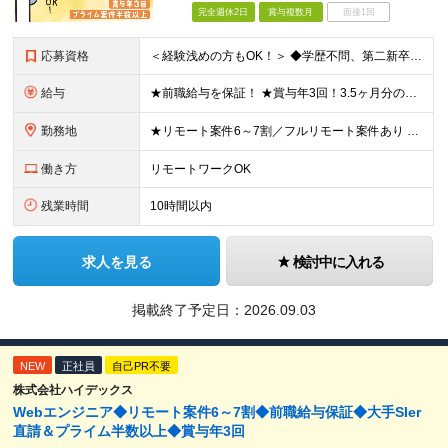
完全週休2日
賞与複数月
面接1回
応募資格
＜経験浅めの方もOK！＞ ◆学歴不問、第二新卒OK ◆何らかのシステム開発経験（実務経験1年以上） ※Java、C#、PHPなどいわゆるオープン・Web系を想定しています ～こんな方を歓迎します！～
給与
★前職給与を保証！ ★賞与年3回！3.5ヶ月分の支給実績あり ◆月給25万円～45万円＋賞与年3回＋各種手当 ※経験・年齢・能力を考慮して決定いたします。 ※試用期間3ヶ月（期間中は諸手当の支給は
勤務地
★リモート案件6～7割／フルリモート案件あり ★希望を考慮して決定します 東京都、神奈川県、千葉県、埼玉県内の各プロジェクト先となります。 ＜本社＞埼玉県桶川市泉1丁目3番31号 ＜神田オフィス＞
働き方
リモートワークOK
残業時間
10時間以内
求人を見る
検討中に入れる
掲載終了予定日：
2026.09.03
NEW
正社員
自己PR不要
株式会社ハイデックス
Webエンジニア◆リモート案件6～7割◆前職給与保証◆大手SIer
直請＆プライム半数以上◆賞与年3回