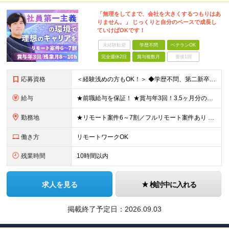
「無理をしてまで、会社を大きくするつもりはあ
りません。」 じっくりと自分のペースで成長し
ていけばOKです！
未経験歓迎
学歴不問
ベテランOK
完全週休2日
賞与複数月
面接1回
応募資格
＜経験浅めの方もOK！＞ ◆学歴不問、第二新卒OK ◆何らかのシステム開発経験（実務経験1年以上） ※Java、C#、PHPなどいわゆるオープン・Web系を想定しています ～こんな方を歓迎します！～
給与
★前職給与を保証！ ★賞与年3回！3.5ヶ月分の支給実績あり ◆月給25万円～45万円＋賞与年3回＋各種手当 ※経験・年齢・能力を考慮して決定いたします。 ※試用期間3ヶ月（期間中は諸手当の支給は
勤務地
★リモート案件6～7割／フルリモート案件あり ★希望を考慮して決定します 東京都、神奈川県、千葉県、埼玉県内の各プロジェクト先となります。 ＜本社＞埼玉県桶川市泉1丁目3番31号 ＜神田オフィス＞
働き方
リモートワークOK
残業時間
10時間以内
求人を見る
検討中に入れる
掲載終了予定日：
2026.09.03