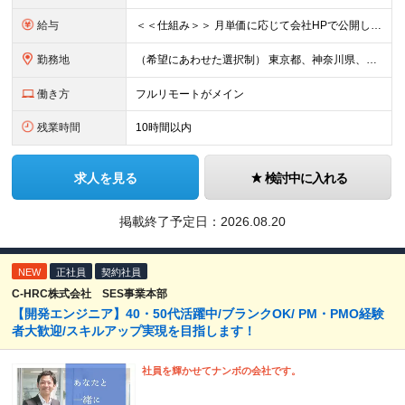
給与
＜＜仕組み＞＞ 月単価に応じて会社HPで公開しているテーブルにもとづき毎月決定されます！ https://www.tech4u.dev/payroll ＜＜実績＞＞ 平均年収実績：590万円 ＜＜
勤務地
（希望にあわせた選択制） 東京都、神奈川県、埼玉県、千葉県、大阪府、兵庫県、京都府、愛知県、福岡県の各プロジェクト先 ・フル／ハイブリッドリモート案件あり ・転勤なし ・U・Iターンも歓迎＆支援可能
働き方
フルリモートがメイン
残業時間
10時間以内
求人を見る
検討中に入れる
掲載終了予定日：
2026.08.20
NEW
正社員
契約社員
C-HRC株式会社 SES事業本部
【開発エンジニア】40・50代活躍中/ブランクOK/ PM・PMO経験
者大歓迎/スキルアップ実現を目指します！
社員を輝かせてナンボの会社です。