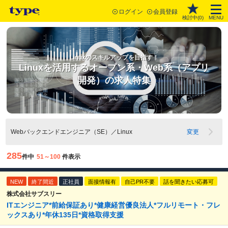
ログイン
会員登録
検討中(
0
)
MENU
Linuxのスキルアップを目指す！
Linuxを活用するオープン系・Web系（アプリ
開発）の求人特集
Webバックエンドエンジニア（SE）／Linux
変更
285
件中
51～100
件表示
NEW
終了間近
正社員
面接情報有
自己PR不要
話を聞きたい応募可
株式会社サブスリー
ITエンジニア*前給保証あり*健康経営優良法人*フルリモート・フレ
ックスあり*年休135日*資格取得支援