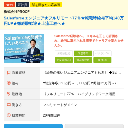
NEW
正社員
話を聞きたい応募可
株式会社PROOF
Salesforceエンジニア★フルリモート77％★転職時給与平均140万
円UP★微経験歓迎★上流工程へ★
Salesforce経験者へ。 スキルを正しく評価さ
れ、給与に還元される環境でキャリアを築きませ
んか。
未経験歓迎
学歴不問
ベテランOK
完全週休2日
賞与複数月
面接1回
応募資格
《経験の浅いジュニアエンジニアも歓迎》 ◆Salesforceによる開発の実務経験（実務経験1年以上） ◆学歴不問 ▽歓迎要件 ※必須ではありません ・PM経験のある方、Apex／LWCの開発経験が
給与
□想定年収350万円～1,000万円 □月給25万円～75万円＋単価連動のインセンティブ＋賞与（年2回） ※月給にはみなし残業代（月20時間分／33,186円～）を含みます。超過分は全額支給 ▽試用
勤務地
《フルリモート77％｜ハイブリッドワーク活用中》 東京都23区・大阪府を中心とした各プロジェクト先となります 《本社》高知県高知市本町2-4-30-905 (変更の範囲)上記を除く当社関連勤務地
働き方
フルリモートがメイン
残業時間
20時間以内