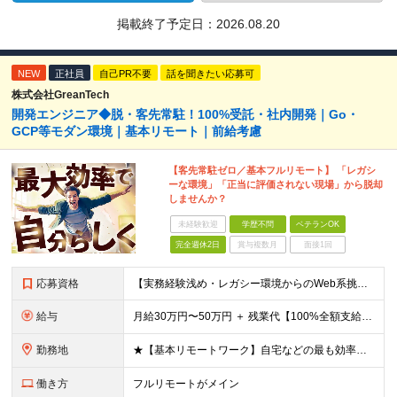
掲載終了予定日：
2026.08.20
NEW
正社員
自己PR不要
話を聞きたい応募可
株式会社GreanTech
開発エンジニア◆脱・客先常駐！100%受託・社内開発｜Go・
GCP等モダン環境｜基本リモート｜前給考慮
【客先常駐ゼロ／基本フルリモート】 「レガシ
ーな環境」「正当に評価されない現場」から脱却
しませんか？
未経験歓迎
学歴不問
ベテランOK
完全週休2日
賞与複数月
面接1回
応募資格
【実務経験浅め・レガシー環境からのWeb系挑戦も大歓迎！】 ・何かしらのシステム開発実務経験がある方（言語・ジャンル・年数不問） ・月1回程度、秋葉原オフィスへの出社が可能な方 ※GoやGCP、Rea
給与
月給30万円〜50万円 ＋ 残業代【100%全額支給】＋ 決算賞与 ※上記は固定残業代（みなし残業）を含まない【基本給】の金額です！ ※試用期間なし（入社初月から満額支給） ※あなたの前職給与や経験
勤務地
★【基本リモートワーク】自宅などの最も効率よく働ける場所で開発に集中OK！ ・エンジニアの「働きやすさ」を最優先しており、基本リモートで働ける案件を厳選して獲得しています。 ・通勤ラッシュなどのストレ
働き方
フルリモートがメイン