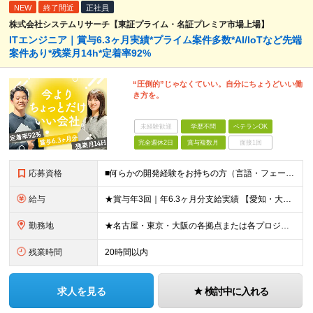
NEW
終了間近
正社員
株式会社システムリサーチ【東証プライム・名証プレミア市場上場】
ITエンジニア｜賞与6.3ヶ月実績*プライム案件多数*AI/IoTなど先端
案件あり*残業月14h*定着率92%
“圧倒的”じゃなくていい。自分にちょうどいい働
き方を。
未経験歓迎
学歴不問
ベテランOK
完全週休2日
賞与複数月
面接1回
応募資格
■何らかの開発経験をお持ちの方（言語・フェーズ不問） ■学歴不問 ☆「運用保守経験しかない」「PMやPLに挑戦したいけど機会がない…」そんな方もOK！当社で経験を積んでいただけます！ ＼このような方
給与
★賞与年3回｜年6.3ヶ月分支給実績 【愛知・大阪】 月給25.5万円～35万円＋各種手当＋賞与年2回＋業績賞与 ※上記には一律の地域手当2.5万円を含みます 【東京】 月給27万円～35万円＋各
勤務地
★名古屋・東京・大阪の各拠点または各プロジェクト先での勤務となります （愛知、岐阜、東京、埼玉、千葉、神奈川、大阪、兵庫、京都など） ★U・Iターン歓迎！原則転勤なし ★リモートワーク対応案件もあり
残業時間
20時間以内
求人を見る
検討中に入れる