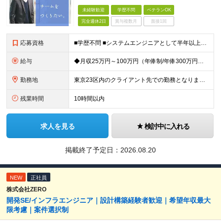
未経験歓迎
学歴不問
ベテランOK
完全週休2日
賞与複数月
面接1回
応募資格
■学歴不問 ■システムエンジニアとして半年以上のご経験をお持ちの方（言語問わず） ※IT未経験の方も応募可能です。 【例えばこのような方におススメ！】 ◇上流工程を目指したい方 ◇セキュリティ分野に
給与
◆月収25万円～100万円（年俸制/年俸300万円～1200万円）＋業績・季節手当 ※年俸は、12分割です。 ※前職給与や経験・スキルなどを考慮し加給・優遇します。 ※各種手当込み、交通費および残業
勤務地
東京23区内のクライアント先での勤務となります。 ※経験やスキル、通勤時間などの希望を考慮のうえ、勤務地を決定します ≪本社≫ 【本社】 東京都品川区東品川4-12-8 品川シーサイドイーストタワー
残業時間
10時間以内
求人を見る
検討中に入れる
掲載終了予定日：
2026.08.20
NEW
正社員
株式会社ZERO
開発SE/インフラエンジニア｜設計構築経験者歓迎｜希望年収最大
限考慮｜案件選択制