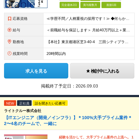
完全週休2日
賞与複数月
面接1回
応募資格
≪学歴不問／人柄重視の採用です！≫ ◆何らかの開発経験をお持ちの方 ※開発環境・言語・経験年数は問いません。
給与
＜前職給与を保証します＞ 月給40万円以上＋業績賞与年2回＋各種手当 ※固定残業代（3万4,950円・30時間分）含む。時間超過分は全額支給いたします。 ※経歴・スキルなどを考慮し、優遇いたします。
勤務地
【本社】東京都港区芝3-40-4 三田シティプラザ 3F または、東京都内・神奈川県内のプロジェクト先での勤務となります。 ※現在、自社内開発の案件と、クライアント先で開発を行なう案件の割合は約5:5
残業時間
20時間以内
求人を見る
検討中に入れる
掲載終了予定日：
2026.09.03
NEW
正社員
話を聞きたい応募可
ライトクルー株式会社
【ITエンジニア（開発／インフラ）】＊100%大手プライム案件＊
2〜4名のチームで、一緒に
経験を活かして、大手プライム案件の上流へ。 1