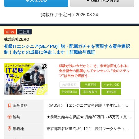
掲載終了予定日：
2026.08.24
NEW
正社員
株式会社ZERO
初級ITエンジニア(SE／PG)│脱・配属ガチャを実現する案件選択
制！あなたの成長に伴走します｜前職給与保証
経験が浅い今だからこそ、未来は変えられる。
会社都合の配属なんてナンセンス "次のステッ
プ"は自分で選ぼう――
未経験歓迎
学歴不問
ベテランOK
完全週休2日
賞与複数月
面接1回
応募資格
《MUST》 ITエンジニア実務経験「半年以上」の方 ※運用保守・テスト・監視や ヘルプデスク・開発補助等の経験でもOK ※言語・環境・工程・業界すべて不問 ※資格や技術領域も不問 ＼ZEROはこ
給与
★前職の給与を保証★ 月給30万円～45万円＋賞与年2回＋各種手当 ※経験やスキル等を考慮して決定 ※固定残業代含む 1ヶ月あたり6万1320円～14万円 （固定残業時間：1ヶ月あたり40時
勤務地
東京都渋谷区道玄坂1-12-1 渋谷マークシティウエスト14階 東京都新宿区西新宿6-5-1 新宿アイランドタワー6階 東京都新宿区新宿3丁目38－1 東京都豊島区南池袋1丁目28-2 東京都豊島区南