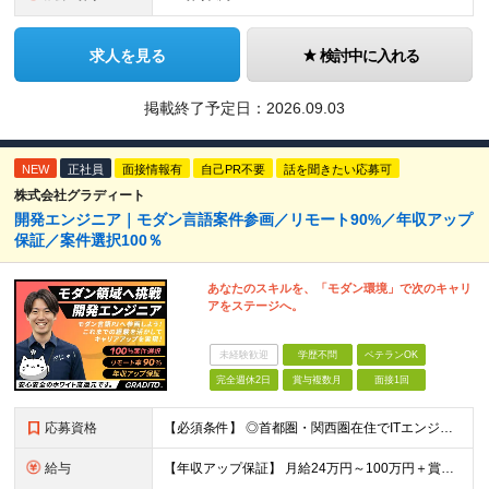
求人を見る
検討中に入れる
掲載終了予定日：
2026.09.03
NEW
正社員
面接情報有
自己PR不要
話を聞きたい応募可
株式会社グラディート
開発エンジニア｜モダン言語案件参画／リモート90%／年収アップ
保証／案件選択100％
あなたのスキルを、「モダン環境」で次のキャリ
アをステージへ。
未経験歓迎
学歴不問
ベテランOK
完全週休2日
賞与複数月
面接1回
応募資格
【必須条件】 ◎首都圏・関西圏在住でITエンジニアとしての実務経験が3年以上ある⽅（開発・インフラいずれも歓迎） →首都圏（東京、神奈川、千葉、埼玉）、関西圏（大阪、兵庫、京都）在住のITエンジニア採
給与
【年収アップ保証】 月給24万円～100万円＋賞与（年3回）＋諸手当 ◆想定年収432万円〜1200万円(経験・スキルを考慮し決定) ※年収アップ保証付帯 ◆基本給には⽉20時間分の固定残業代(31,