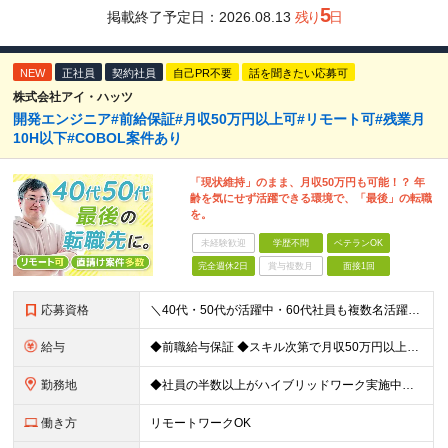
5
掲載終了予定日：
2026.08.13
残り
日
NEW
正社員
契約社員
自己PR不要
話を聞きたい応募可
株式会社アイ・ハッツ
開発エンジニア#前給保証#月収50万円以上可#リモート可#残業月
10H以下#COBOL案件あり
「現状維持」のまま、月収50万円も可能！？ 年
齢を気にせず活躍できる環境で、「最後」の転職
を。
未経験歓迎
学歴不問
ベテランOK
完全週休2日
賞与複数月
面接1回
応募資格
＼40代・50代が活躍中・60代社員も複数名活躍中／ ◆何らかの開発経験が1年以上ある方 ◆学歴不問 ≪多彩な案件をご用意≫ Java、PHP、C、C⁺⁺、COBOLなどを活かせる案件多数！ これま
給与
◆前職給与保証 ◆スキル次第で月収50万円以上も可能！ 年俸制：400万円～700万円 ※経験、スキル、前職年収等を考慮の上、当社規定により優遇 ※12分割（月額33万円以上）した金額を毎月支給
勤務地
◆社員の半数以上がハイブリッドワーク実施中！ ※週2日～3日リモート／週2日～3日出社 ■東京都、神奈川県、埼玉県、千葉県の各プロジェクト先 ※希望を伺い、相談の上で決定します ≪本社≫ 東京
働き方
リモートワークOK