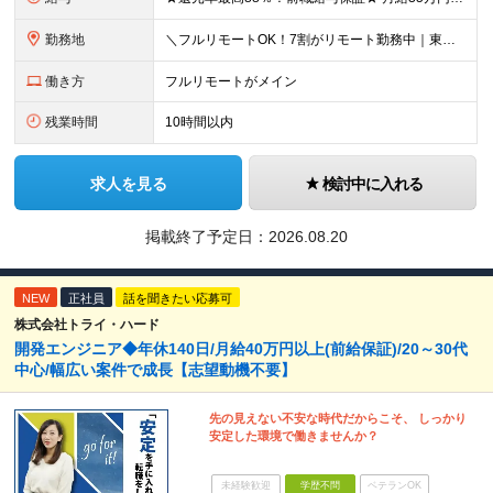
勤務地
＼フルリモートOK！7割がリモート勤務中｜東京・愛知・大阪で積極採用中！／ 東京・神奈川・千葉・埼玉、大阪・京都・兵庫・滋賀、愛知などのプロジェクト先、または在宅勤務 ★転勤なし ★希望するエリアで
働き方
フルリモートがメイン
残業時間
10時間以内
求人を見る
検討中に入れる
掲載終了予定日：
2026.08.20
NEW
正社員
話を聞きたい応募可
株式会社トライ・ハード
開発エンジニア◆年休140日/月給40万円以上(前給保証)/20～30代
中心/幅広い案件で成長【志望動機不要】
先の見えない不安な時代だからこそ、 しっかり
安定した環境で働きませんか？
未経験歓迎
学歴不問
ベテランOK