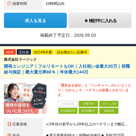
残業時間
10時間以内
求人を見る
検討中に入れる
掲載終了予定日：
2026.09.03
NEW
正社員
自己PR不要
話を聞きたい応募可
株式会社ラージック
開発エンジニア｜フルリモートもOK｜入社祝い金最大30万｜前職
給与保証｜最大還元率88％｜年休最大144日
「歴史ある会社」と「ベンチャー」のいいとこど
り！ だからこそ、ベテランが必要とされていま
す。
未経験歓迎
学歴不問
ベテランOK
完全週休2日
賞与複数月
面接1回
応募資格
≪2年目の若手から20年以上のベテランまで幅広く活躍！≫ ■システム開発の実務経験をお持ちの方(フェーズや言語、リーダー経験などは一切不問) ■学歴不問 ≪こんな方にピッタリの環境です≫ □これまで
給与
★還元率最高88％！前職給与保証★ 月給35万円～＋賞与年2回 ★還元率は案件単価の76～88％！ ★入社祝い金10～30万円！住宅・在宅・家族など手当充実！ ◎経験・スキルなどを考慮し、優遇し