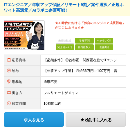
ITエンジニア／年収アップ保証／リモート9割／案件選択／正規ホ
ワイト高還元／AIラボに参画可能！
★AI時代における「独自のエンジニア成⻑戦略」
がここにあります★
未経験歓迎
学歴不問
ベテランOK
完全週休2日
賞与複数月
面接1回
応募資格
【必須条件】 ◎首都圏・関西圏在住でITエンジニアとしての実務経験が3年以上ある⽅（開発・インフラいずれも歓迎） →首都圏（東京、神奈川、千葉、埼玉）、関西圏（大阪、兵庫、京都）在住のITエンジニア採
給与
【年収アップ保証】 月給36万円～100万円＋賞与（年3回）＋諸手当 ◆想定年収432万円〜1200万円(経験・スキルを考慮し決定) ※年収アップ保証付帯 ◆基本給には⽉20時間分の固定残業代(31,
勤務地
通勤不要
働き方
フルリモートがメイン
残業時間
10時間以内
求人を見る
検討中に入れる