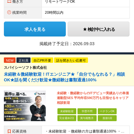
働き方
リモートワークOK
残業時間
20時間以内
求人を見る
検討中に入れる
掲載終了予定日：
2026.09.03
NEW
正社員
自己PR不要
話を聞きたい応募可
スパイシーソフト株式会社
未経験＆微経験歓迎！ITエンジニア★「自分でもなれる？」相談
OK★話を聞くだけ歓迎★微経験は書類通過100%
未経験・微経験からのITデビュー実績ありの単価
連動型SES 平均年収590万円も目指せるキャリア
相談歓迎
未経験歓迎
学歴不問
ベテランOK
完全週休2日
賞与複数月
面接1回
応募資格
・未経験歓迎 ・微経験の方は書類通過100% ・学歴不問 ※ITサポート、ヘルプデスク、テスト、運用監視などの実務に少しでも触れた経験がある方は微経験として歓迎します。 ■ こんな方を歓迎します