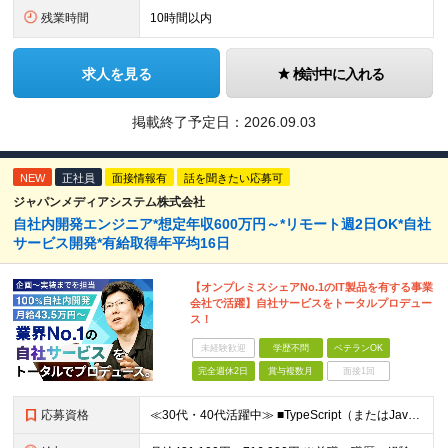
残業時間
10時間以内
求人を見る
検討中に入れる
掲載終了予定日：
2026.09.03
NEW
正社員
面接情報有
話を聞きたい応募可
ジャパンメディアシステム株式会社
自社内開発エンジニア*想定年収600万円～*リモート週2日OK*自社
サービス開発*有給取得年平均16日
【オンプレミスシェアNo.1のIT製品を有する事業
会社で活躍】自社サービスをトータルプロデュー
ス！
未経験歓迎
学歴不問
ベテランOK
完全週休2日
賞与複数月
面接1回
応募資格
≪30代・40代活躍中≫ ■TypeScript（またはJavaScript）、PHP、Java、C/C++ のいずれかを使用した開発の実務経験がある方 ■学歴不問