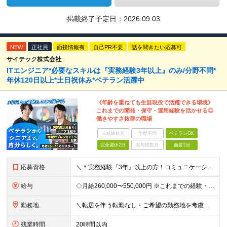
掲載終了予定日：
2026.09.03
NEW
正社員
面接情報有
自己PR不要
話を聞きたい応募可
サイテック株式会社
ITエンジニア*必要なスキルは『実務経験3年以上』のみ/分野不問*
年休120日以上*土日祝休み*ベテラン活躍中
《年齢を重ねても生涯現役で活躍できる環境》
これまでの開発・保守・運用経験を活かせる◎
働きやすさ抜群の職場
未経験歓迎
学歴不問
ベテランOK
完全週休2日
賞与複数月
面接1回
応募資格
＼＊実務経験『3年』以上の方！コミュニケーション重視の採用＊／ これまでの経験・スキルや日本語力、お持ちの意欲を重視して選考を行います★ ＜＊必須スキル＊＞ 【学歴】高卒以上 【経験】システム開発・
給与
◇月給260,000〜550,000円 ※これまでの経験・能力を考慮して決定します。 ※時間外手当(残業・休日)/通勤手当(上限5万円)は別途支給
勤務地
＼転居を伴う転勤なし・ご希望の勤務地を考慮しアサイン／ 【本社】 東京都中央区湊3-4-4 中央山田ビル3Ｆ ※東京都内中心の各プロジェクト先での勤務 ＜勤務地例＞ 東京都中央区・千代田区など
残業時間
20時間以内