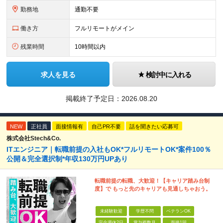
勤務地
通勤不要
働き方
フルリモートがメイン
残業時間
10時間以内
求人を見る
検討中に入れる
掲載終了予定日：
2026.08.20
NEW
正社員
面接情報有
自己PR不要
話を聞きたい応募可
株式会社Stech&Co.
ITエンジニア｜転職前提の入社もOK*フルリモートOK*案件100％
公開＆完全選択制*年収130万円UPあり
転職前提の転職、大歓迎！【キャリア踏み台制
度】で もっと先のキャリアも見通しちゃおう。
未経験歓迎
学歴不問
ベテランOK
完全週休2日
賞与複数月
面接1回