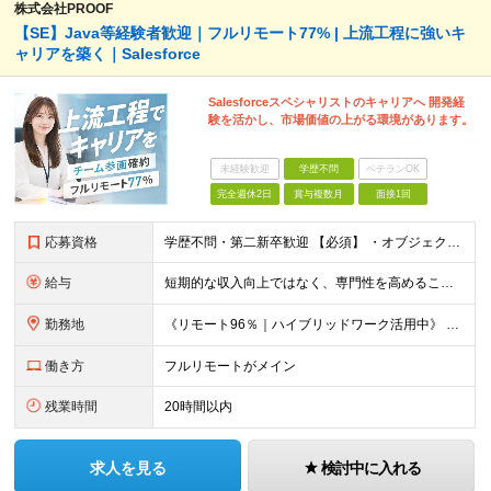
株式会社PROOF
【SE】Java等経験者歓迎｜フルリモート77% | 上流工程に強いキ
ャリアを築く｜Salesforce
Salesforceスペシャリストのキャリアへ 開発経
験を活かし、市場価値の上がる環境があります。
未経験歓迎
学歴不問
ベテランOK
完全週休2日
賞与複数月
面接1回
応募資格
学歴不問・第二新卒歓迎 【必須】 ・オブジェクト指向言語での開発経験 └ Java / Python / Swift / Kotlin / JavaScript / TypeScript / PH
給与
短期的な収入向上ではなく、専門性を高めることで、 《長期的に収入を伸ばしていくキャリア形成》を重視しています。 【想定年収・月給】 □ 想定年収：350万円〜1,000万円 □ 月給：25万円〜75
勤務地
《リモート96％｜ハイブリッドワーク活用中》 基本はリモートワークのため、全国どこからでも勤務が可能です。 本社は高知県ですが、東京・全国各地のメンバーが活躍しています。 希望の勤務地・働き方はお気軽
働き方
フルリモートがメイン
残業時間
20時間以内
求人を見る
検討中に入れる