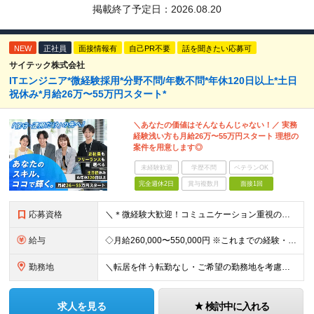
掲載終了予定日：
2026.08.20
NEW
正社員
面接情報有
自己PR不要
話を聞きたい応募可
サイテック株式会社
ITエンジニア*微経験採用*分野不問/年数不問*年休120日以上*土日
祝休み*月給26万〜55万円スタート*
＼あなたの価値はそんなもんじゃない！／ 実務
経験浅い方も月給26万〜55万円スタート 理想の
案件を用意します◎
未経験歓迎
学歴不問
ベテランOK
完全週休2日
賞与複数月
面接1回
応募資格
＼＊微経験大歓迎！コミュニケーション重視の採用＊／ ★これまでの実務経験や日本語力、お持ちの“意欲”重視の採用★ ＜＊必須スキル＊＞ 【学歴】高卒以上 【経験】システム開発・保守・運用の経験をお持ち
給与
◇月給260,000〜550,000円 ※これまでの経験・能力を考慮して決定します。 ※時間外手当(残業・休日)/通勤手当(上限5万円)は別途支給
勤務地
＼転居を伴う転勤なし・ご希望の勤務地を考慮しアサイン／ 【本社】 東京都中央区湊3-4-4 中央山田ビル3Ｆ ※東京都内中心の各プロジェクト先での勤務 ＜勤務地例＞ 東京都中央区・千代田区など
求人を見る
検討中に入れる