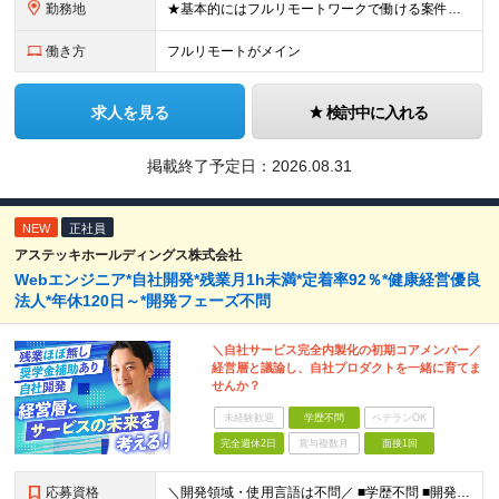
勤務地
★基本的にはフルリモートワークで働ける案件を獲得しています ※経験が浅い方は出社しながら経験を積んでいき、追ってフルリモートに移行します 【本社】 東京都千代田区外神田4-14-1 秋葉原UDX 4
働き方
フルリモートがメイン
求人を見る
検討中に入れる
掲載終了予定日：
2026.08.31
NEW
正社員
アステッキホールディングス株式会社
Webエンジニア*自社開発*残業月1h未満*定着率92％*健康経営優良
法人*年休120日～*開発フェーズ不問
＼自社サービス完全内製化の初期コアメンバー／
経営層と議論し、自社プロダクトを一緒に育てま
せんか？
未経験歓迎
学歴不問
ベテランOK
完全週休2日
賞与複数月
面接1回
応募資格
＼開発領域・使用言語は不問／ ■学歴不問 ■開発経験3年以上 （例：TypeScript/Next.js/Flutter/Python/Djangoなど） ★こんな方を歓迎します！ ・「特定領域だけ