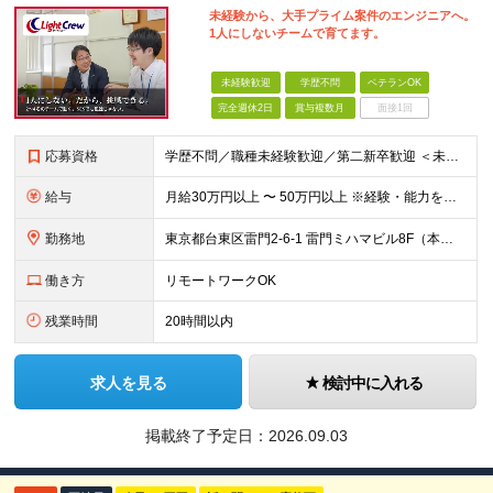
未経験から、大手プライム案件のエンジニアへ。
1人にしないチームで育てます。
未経験歓迎
学歴不問
ベテランOK
完全週休2日
賞与複数月
面接1回
応募資格
学歴不問／職種未経験歓迎／第二新卒歓迎 ＜未経験・第二新卒の方＞ ・プログラミングの学習経験がある方（スクール／独学／専門学校いずれも可） ・モノづくりが好きで、自分で学び続けられる方 ※SE実務経
給与
月給30万円以上 〜 50万円以上 ※経験・能力を考慮のうえ、当社規定により優遇します。 ※年俸制（月給として支給）。 ※想定年収400万〜700万円。 【給与体系】 ・昇給：適宜（前年度実績：社員
勤務地
東京都台東区雷門2-6-1 雷門ミハマビル8F（本社） および東京23区内のプロジェクト先 ※常駐先（東京23区内）が変わることはありますが、転勤はありません。 ※社員の約7割が週2〜3日リモート勤
働き方
リモートワークOK
残業時間
20時間以内
求人を見る
検討中に入れる
掲載終了予定日：
2026.09.03