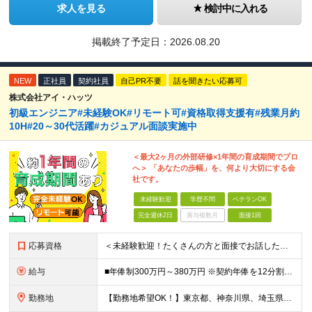
求人を見る
検討中に入れる
掲載終了予定日：
2026.08.20
NEW
正社員
契約社員
自己PR不要
話を聞きたい応募可
株式会社アイ・ハッツ
初級エンジニア#未経験OK#リモート可#資格取得支援有#残業月約
10H#20～30代活躍#カジュアル面談実施中
＜最大2ヶ月の外部研修×1年間の育成期間でプロ
へ＞ 「あなたの歩幅」を、何より大切にする会
社です。
未経験歓迎
学歴不問
ベテランOK
完全週休2日
賞与複数月
面接1回
応募資格
＜未経験歓迎！たくさんの方と面接でお話したいと思いっています！＞ ◆学歴不問 ◆社会人経験をお持ちの方 ◆基本的なPC操作（Word、Excel、PowerPoint等）ができる方
給与
■年俸制300万円～380万円 ※契約年俸を12分割（月額25万円以上）した金額を毎月月給として支給 ※経験・スキル・前職年収等を考慮の上で決定 ※固定残業代（月31,600円～/20時間相当分）含む
勤務地
【勤務地希望OK！】東京都、神奈川県、埼玉県、千葉県の各プロジェクト先 ※希望を伺い、相談の上で決定します ≪本社≫ 東京都世田谷区用賀4-5-22 第三小林ビル603 (変更の範囲)上記を除く