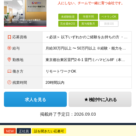
人にしない、チームで一緒に育つ会社です。
未経験歓迎
学歴不問
ベテランOK
完全週休2日
賞与複数月
面接1回
応募資格
＜必須＞ 以下いずれかのご経験をお持ちの方 ・C／C++／Java／C#などでのシステム開発経験 ・サーバ／ネットワークの構築・運用保守のご経験 ※「多重下請けで上流に関われない」「1人常駐が続いてい
給与
月給30万円以上 〜 50万円以上 ※経験・能力を考慮のうえ、当社規定により優遇します。 ※年俸制（月給として支給）。 ※想定年収400万〜700万円。 【給与体系】 ・昇給：適宜（前年度実績：社員
勤務地
東京都台東区雷門2-6-1 雷門ミハマビル8F（本社） および東京23区内のプロジェクト先 ※常駐先（東京23区内）が変わることはありますが、転勤はありません。 ※社員の約7割が週2〜3日リモート勤
働き方
リモートワークOK
残業時間
20時間以内
求人を見る
検討中に入れる
掲載終了予定日：
2026.09.03
NEW
正社員
話を聞きたい応募可