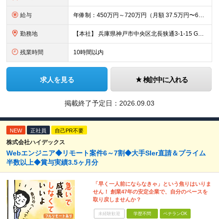
給与
年俸制：450万円～720万円（月額 37.5万円〜60万円） ※経験・スキル・前職給与を最大限考慮の上、決定いたします。 ※試用期間6ヶ月あり（期間中は資格取得等各種補助および奨学金支援手当は対象
勤務地
【本社】 兵庫県神戸市中央区北長狭通3-1-15 Gビル神戸三宮3F ※転勤はありません ※(変更の範囲)上記を除く当社関連勤務地
残業時間
10時間以内
求人を見る
検討中に入れる
掲載終了予定日：
2026.09.03
NEW
正社員
自己PR不要
株式会社ハイデックス
Webエンジニア◆リモート案件6～7割◆大手SIer直請＆プライム
半数以上◆賞与実績3.5ヶ月分
「早く一人前にならなきゃ」という焦りはいりま
せん！ 創業47年の安定企業で、自分のペースを
取り戻しませんか？
未経験歓迎
学歴不問
ベテランOK