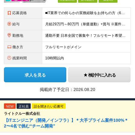
応募資格
■IT業界での何らかの実務経験をお持ちの方（6ヶ月以上） ■学歴不問 ◎担当フェーズ └開発・保守・運用などのジャンルやフェーズ、言語などは問いません！ ※ブランクがある方、社会人経験10年以上の方
給与
月給29万円～80万円（単価連動）+賞与 ※案件単価率は80% ※試用期間3ヶ月間の待遇に変動はありません ※みなし残業代(月30時間分47,138円～)を含む。超過分は追加支給 ※給料が上がる形で
勤務地
通勤不要 日本全国で募集中！フルリモート希望者も大歓迎！ ※クライアントオフィスへの出勤が必要な場合は、 「東京オフィス」または「首都圏・関西圏」になります ※勤務地の選択はご希望を考慮し、転居を
働き方
フルリモートがメイン
残業時間
10時間以内
求人を見る
検討中に入れる
掲載終了予定日：
2026.08.20
NEW
正社員
話を聞きたい応募可
ライトクルー株式会社
【ITエンジニア（開発／インフラ）】＊大手プライム案件100%＊
2〜4名で挑む“チーム開発”