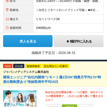
給与
月給431,100円～716,000円 ※前職・職歴・経験・能力を考慮の上、優遇します ※上記給与には月30時間分の固定残業代（81,000円～134,000円）を含みます 超過分は別途支給します
勤務地
＜出社とリモートのハイブリッド可能＞ ■本社 東京都千代田区外神田2-14-10 第2電波ビル2F ■大阪支店 大阪府大阪市淀川区西中島5-14-22 リクルート新大阪ビル5F ※（変更の範囲）会社の
働き方
リモートワークOK
残業時間
20時間以内
求人を見る
検討中に入れる
掲載終了予定日：
2026.08.31
NEW
正社員
面接情報有
話を聞きたい応募可
ジャパンメディアシステム株式会社
開発エンジニア*自社内開発*リモート週2日OK*残業月平均17h*時
差出勤制度あり*有給取得年平均16日
転生先は自社開発企業！一つの場所、自社サービ
スの開発環境で、これからは落ち着いて働きませ
んか？
未経験歓迎
学歴不問
ベテランOK