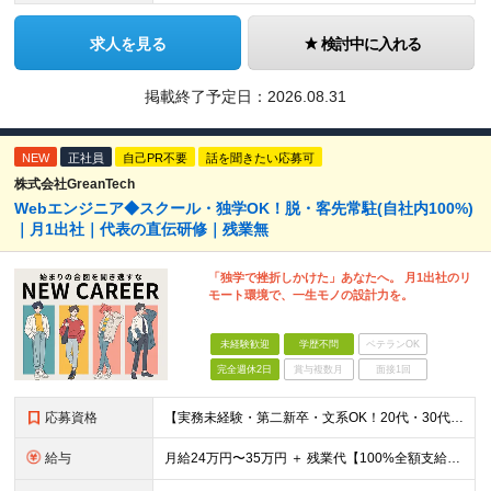
求人を見る
検討中に入れる
掲載終了予定日：
2026.08.31
NEW
正社員
自己PR不要
話を聞きたい応募可
株式会社GreanTech
Webエンジニア◆スクール・独学OK！脱・客先常駐(自社内100%)
｜月1出社｜代表の直伝研修｜残業無
「独学で挫折しかけた」あなたへ。 月1出社のリ
モート環境で、一生モノの設計力を。
未経験歓迎
学歴不問
ベテランOK
完全週休2日
賞与複数月
面接1回
応募資格
【実務未経験・第二新卒・文系OK！20代・30代が活躍中】 ★学歴・職歴不問！ ★Progate、Udemy、スクール等でプログラミング（言語不問）を触ったことがある方大歓迎！ ★月1回程度、秋葉原オ
給与
月給24万円〜35万円 ＋ 残業代【100%全額支給】＋ 決算賞与 ※上記はあくまで「最低保証額」です。 ※試用期間なし（入社初月から一律この給与を保証します） ※固定残業代（みなし残業）は一切あり