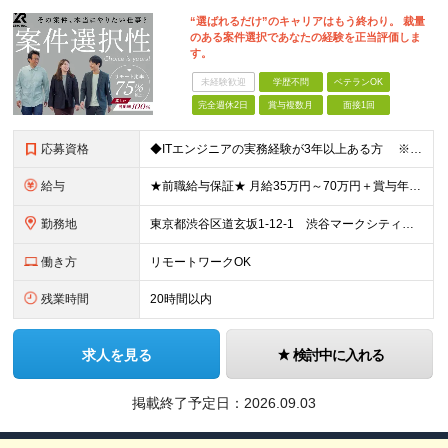
“選ばれるだけ”のキャリアはもう終わり。 裁量
のある案件選択であなたの経験を正当評価しま
す。
未経験歓迎
学歴不問
ベテランOK
完全週休2日
賞与複数月
面接1回
応募資格
◆ITエンジニアの実務経験が3年以上ある方 ※開発・設計・構築・要件定義いずれかの経験 ★資格不問 ★学歴不問 ★スキルチェンジ歓迎 ★サブリーダー／リーダー／ 顧客折衝経験をお持ちの方歓迎
給与
★前職給与保証★ 月給35万円～70万円＋賞与年2回＋各種手当 ※経験やスキル、前職給与を考慮して決定。 ※固定残業代あり 1ヶ月あたり6万1320円～14万円 （固定残業時間：1ヶ月あたり
勤務地
東京都渋谷区道玄坂1-12-1 渋谷マークシティウエスト14階 東京都新宿区西新宿6-5-1 新宿アイランドタワー6階 東京都新宿区新宿3丁目38－1 東京都豊島区南池袋1丁目28-2 東京都豊島区南
働き方
リモートワークOK
残業時間
20時間以内
求人を見る
検討中に入れる
掲載終了予定日：
2026.09.03