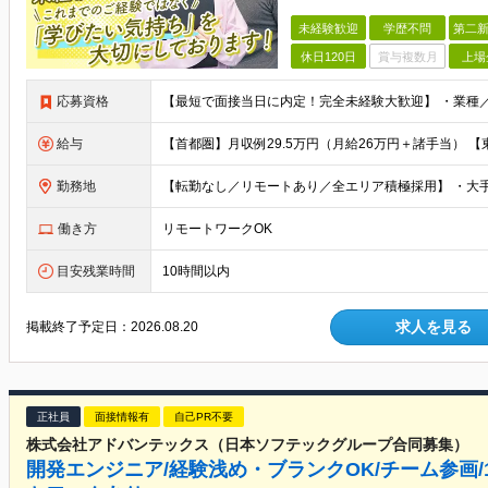
未経験歓迎
学歴不問
第二新
休日120日
賞与複数月
上場
応募資格
給与
勤務地
働き方
リモートワークOK
目安残業時間
10時間以内
求人を見る
掲載終了予定日：
2026.08.20
正社員
面接情報有
自己PR不要
株式会社アドバンテックス（日本ソフテックグループ合同募集）
開発エンジニア/経験浅め・ブランクOK/チーム参画/1