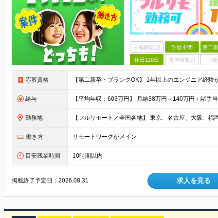
未経験歓迎
学歴不問
第二新
休日120日
賞与複数月
上場
応募資格
給与
勤務地
働き方
リモートワークがメイン
目安残業時間
10時間以内
求人を見る
掲載終了予定日：
2026.08.31