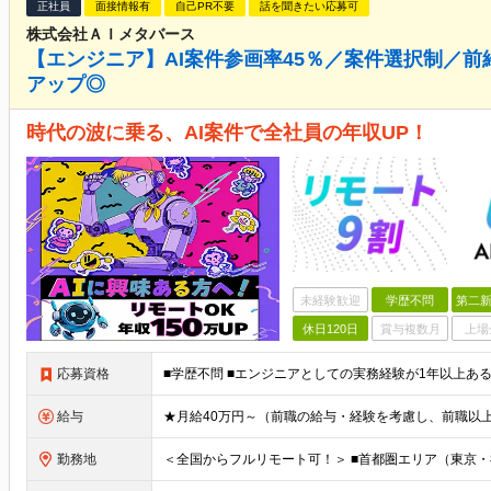
正社員
面接情報有
自己PR不要
話を聞きたい応募可
株式会社ＡＩメタバース
【エンジニア】AI案件参画率45％／案件選択制／前
アップ◎
時代の波に乗る、AI案件で全社員の年収UP！
未経験歓迎
学歴不問
第二新
休日120日
賞与複数月
上場
応募資格
給与
勤務地