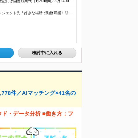
◆月給25万円～55万5000円＋各種手当＋賞与年1回 ※上記には固定残業代（月20時間／3万2400円）を含みます。超過分は別途支給します。 ※試用期間3～6ヶ月あり。期間中の給与は【給与欄】を
＼希望考慮・リモート案件あり／ 全国47都道府県のプロジェクト先 └好きな場所で勤務可能！◎ └デビュー後はフルリモート（完全在宅）案件8割！ ◎転勤の有無についてはご本人の希望に100％合わせます
検討中に入れる
778件／AIマッチング×41名の
ウド・データ分析 ■働き方：フ