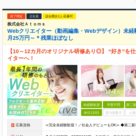
終了間近
正社員
話を聞きたい応募可
株式会社Ａｔｏｍｓ
Webクリエイター（動画編集・Webデザイン）未経
月25万円～＊残業ほぼなし
【10～12カ月のオリジナル研修あり◎】 “好き”を
イターへ！
未経験歓迎
学歴不問
第二新
休日120日
賞与複数月
上場
応募資格