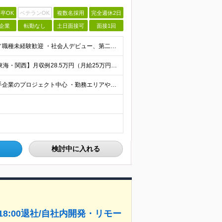
卒OK
ベテランOK
複数名採用
完全週休2日
企業
転勤なし
土日面接可
面接1回
【最短で面接当日に内定！完全未経験大歓迎】 ・業種／職種未経験歓迎 ・社会人デビュー、第二新卒、既卒者大歓迎 ・学歴不問（文系、理系不問） ・20代～30代、男女問わず活躍中 ・服装、髪色自由 ・明確
【首都圏】月収例29.5万円（月給26万円＋諸手当） 【東海・関西】月収例28.5万円（月給25万円＋諸手当） 【九州】月収例26万円（月給23万円＋諸手当） ※経験・スキル・前職給与を踏まえ、総合
【転勤なし／リモートあり／全エリア積極採用】 ・大手企業のプロジェクト中心 ・勤務エリアや配属先は希望を考慮 ・研修はリモートメインで実施 ・UIターン歓迎 ＜主なエリア＞ ■首都圏…東京・神奈川・
検討中に入れる
8:00退社/自社内開発・リモー