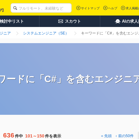
サイトマップ
ヘルプ
求人掲載
検討中リスト
スカウト
AIの求
ンジニア
システムエンジニア（SE）
キーワードに「C#」を含むエンジ
ワードに「C#」を含むエンジニ
636
101～150
件中
件を表示
先頭
前の50件