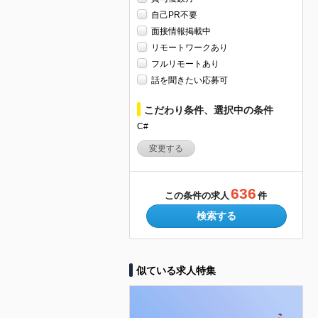
自己PR不要
面接情報掲載中
リモートワークあり
フルリモートあり
話を聞きたい応募可
こだわり条件、選択中の条件
C#
変更する
636
この条件の求人
件
検索する
似ている求人特集