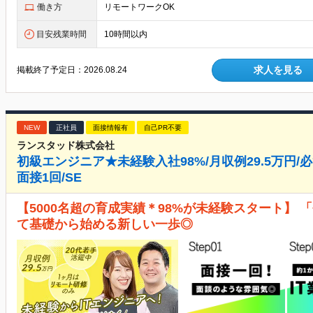
働き方
リモートワークOK
目安残業時間
10時間以内
求人を見る
掲載終了予定日：
2026.08.24
NEW
正社員
面接情報有
自己PR不要
ランスタッド株式会社
初級エンジニア★未経験入社98%/月収例29.5万円/必
面接1回/SE
【5000名超の育成実績＊98%が未経験スタート】
て基礎から始める新しい一歩◎