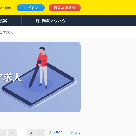
ログイン
新規会員登録
のご案内
人提案
転職ノウハウ
ニア求人
ア求人
次の50件
最後
1
2
3
4
5