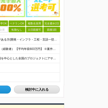
卒OK
ベテランOK
複数名採用
完全週休2日
企業
転勤なし
土日面接可
面接1回
【第二新卒・ブランクOK】 1年以上のエンジニア経験がある方(開発・インフラ・工程・言語一切不問） 文理・学歴不問 【三上さんの事例】 転職前 AWS案件を希望していましたが、資格や評価軸が不明確で
【平均年収：603万円】 月給38万円～140万円＋諸手当（経験者） 【平均年収603万円】 ※案件の契約内容や昇給額などはすべて開示します。 ※経験や能力を考慮し決定します。 ※月給には固定残業
【フルリモート／全国各地】 東京、名古屋、大阪、福岡を中心とした全国のプロジェクトにアサイン。 ※プロジェクトは完全選択制です。 ※フルリモート、ハイブリッド型、常駐案件から自由に選択可能です。 ※転
検討中に入れる