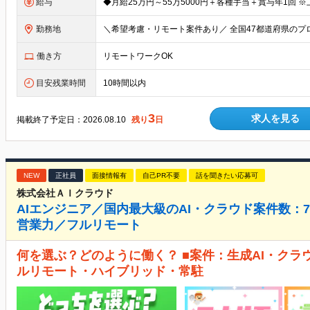
給与
勤務地
働き方
リモートワークOK
目安残業時間
10時間以内
3
求人を見る
掲載終了予定日：
2026.08.10
残り
日
NEW
正社員
面接情報有
自己PR不要
話を聞きたい応募可
株式会社ＡＩクラウド
AIエンジニア／国内最大級のAI・クラウド案件数：7,
営業力／フルリモート
何を選ぶ？どのように働く？ ■案件：生成AI・クラ
ルリモート・ハイブリッド・常駐