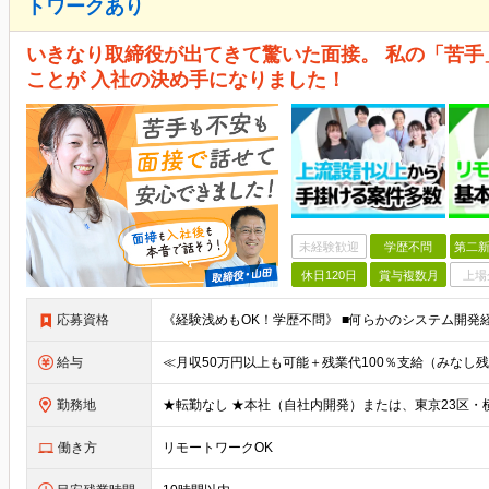
トワークあり
いきなり取締役が出てきて驚いた面接。 私の「苦
ことが 入社の決め手になりました！
未経験歓迎
学歴不問
第二新
休日120日
賞与複数月
上場
応募資格
給与
勤務地
働き方
リモートワークOK