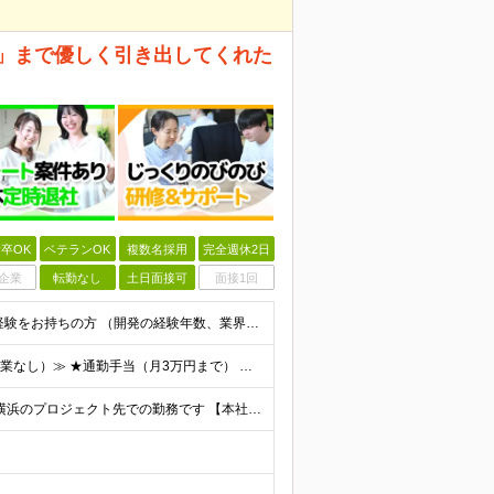
手」まで優しく引き出してくれた
卒OK
ベテランOK
複数名採用
完全週休2日
企業
転勤なし
土日面接可
面接1回
《経験浅めもOK！学歴不問》 ■何らかのシステム開発経験をお持ちの方 （開発の経験年数、業界は一切問いません） ※ブランクある方もOK！まずはお気軽にご応募ください！ 【代表窪田より】 どのような人
≪月収50万円以上も可能＋残業代100％支給（みなし残業なし）≫ ★通勤手当（月3万円まで） ★家族手当（配偶者：月1万円、子供1人：月1万円） ★社宅（自己負担約3割で入居可能） ★家賃補助（毎月最
★転勤なし ★本社（自社内開発）または、東京23区・横浜のプロジェクト先での勤務です 【本社】 東京都千代田区内神田3-10-8 NSFTビル ★社内受託案件も多数あり！ ★月に一度帰社日があります