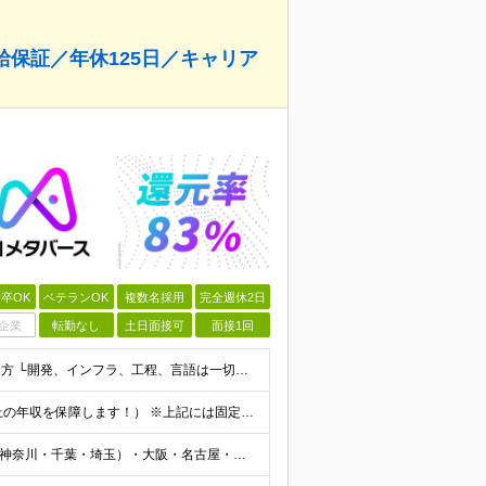
給保証／年休125日／キャリア
卒OK
ベテランOK
複数名採用
完全週休2日
企業
転勤なし
土日面接可
面接1回
■学歴不問 ■エンジニアとしての実務経験が1年以上ある方 └開発、インフラ、工程、言語は一切不問です ★「テスト、マニュアル作成、運用保守しか経験がない…」という方でもOK！ ★AI未経験ももちろんO
★月給40万円～（前職の給与・経験を考慮し、前職以上の年収を保障します！） ※上記には固定残業代（30時間分／5万6000円～）を含みます ┗残業が少ない月（平均8時間程度）でも、30時間分全額を「
＜全国からフルリモート可！＞ ■首都圏エリア（東京・神奈川・千葉・埼玉）・大阪・名古屋・福岡を中心とした全国各地のプロジェクト先に参画いただきます。 ※ご希望をお伺いした上で決定いたします ※転勤なし