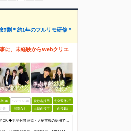
験9割＊約1年のフルリモ研修＊
仕事に、未経験からWebクリエ
卒OK
ベテランOK
複数名採用
完全週休2日
企業
転勤なし
土日面接可
面接1回
≪完全未経験歓迎！／社会人デビューもOK≫ ◆第二新卒OK ◆学歴不問 意欲・人柄重視の採用ですので ぜひ気軽にご応募ください♪ ～このような方にオススメです～ ◆クリエイティブな仕事がしたい ◆