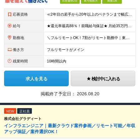
完全週休2日
賞与複数月
面接1回
応募資格
≪2年目の若手から20年以上のベテランまで幅広く活躍！≫ ■インフラエンジニアとしての実務経験をお持ちの方 ┗サーバ・ネットワークいずれかのみでも可 ┗オンプレミスのみ経験者もOK ┗リーダー経験など
給与
★還元率最高88％！前職給与保証★ 月給35万円～＋賞与年2回 ★還元率は案件単価の76～88％！ ★入社祝い金10～30万円！住宅・在宅・家族など手当充実！ ◎経験・スキルなどを考慮し、優遇し
勤務地
＼フルリモートOK！7割がリモート勤務中｜東京・愛知・大阪で積極採用中！／ 東京・神奈川・千葉・埼玉、大阪・京都・兵庫・滋賀、愛知などのプロジェクト先、または在宅勤務 ★転勤なし ★希望するエリアで
働き方
フルリモートがメイン
残業時間
10時間以内
求人を見る
検討中に入れる
掲載終了予定日：
2026.08.20
NEW
正社員
株式会社グラディート
インフラエンジニア｜最新クラウド案件参画／リモート可能／年収
アップ保証／案件選択OK！