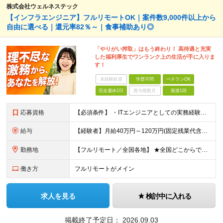
株式会社ウェルネステック
【インフラエンジニア】フルリモートOK｜案件数9,000件以上から
自由に選べる｜還元率82％～｜食事補助あり◎
「やりがい搾取」はもう終わり！ 高待遇と充実
した福利厚生でワンランク上の生活が手に入りま
す！
未経験歓迎
学歴不問
ベテランOK
完全週休2日
賞与複数月
面接1回
応募資格
【必須条件】 ・ITエンジニアとしての実務経験が1年以上ある方 ※開発・インフラ・運用保守など分野・フェーズは不問！ ※学歴不問 【歓迎条件】 ・基本設計、詳細設計などの経験がある方 ・AWS, G
給与
【経験者】月給40万円～120万円(固定残業代含む)+各種手当 ※月給には、みなし残業手当(月30時間／5万8,000円～15万7,000円)を含みます ※上記を超える時間外労働分は追加で支給します
勤務地
【フルリモート／全国各地】 ★全国どこからでも参画可能！フルリモート案件も多数！ ※プロジェクトは100%選択制。あなたの希望を最優先します。 ※フルリモート、ハイブリッド、常駐案件から自由に選択可能
働き方
フルリモートがメイン
求人を見る
検討中に入れる
掲載終了予定日：
2026.09.03