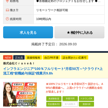
勤務地
◆首都圏近郊のプロジェクトをお任せします ◆転勤なし ◆自社オフィスで働ける案件もございます 【本社】 東京都中央区日本橋小伝馬町1-1 日本橋末広ビル6階 ※変更の範囲：上記を除く当社関連勤務地
働き方
リモートワーク相談可能
残業時間
10時間以内
求人を見る
検討中に入れる
掲載終了予定日：
2026.09.03
NEW
正社員
面接情報有
自己PR不要
話を聞きたい応募可
株式会社Ｃｒａｎｅ＆Ｉ
インフラエンジニア*100％フルリモート*月収50万～*クラウド×上
流工程*前職給与保証*残業月9.8h
★100%フルリモート★月収50万〜 設計から、A
WSの最前線へ。 上流×クラウドへの挑戦を会社
が並走します！
未経験歓迎
学歴不問
ベテランOK
完全週休2日
賞与複数月
面接1回