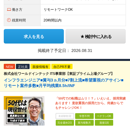
働き方
リモートワークOK
残業時間
20時間以内
求人を見る
検討中に入れる
掲載終了予定日：
2026.08.31
NEW
正社員
面接情報有
自己PR不要
株式会社ワールドインテック ITS事業部【東証プライム上場グループ】
インフラエンジニア■賞与3ヵ月分■7割上流■希望重視のアサイン■
リモート案件多数■月平均残業8.5h/INF
「50代での転職はムリ！？」いえいえ、採用実績
あります！ 意欲重視の採用だから、何歳からで
もチャレンジOK！
未経験歓迎
学歴不問
ベテランOK
完全週休2日
賞与複数月
面接1回