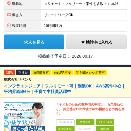
勤務地
＜リモート・フルリモート案件も多数！＞ 本社または都内のクライアント先での勤務となります。 ■本社/東京都千代田区神田司町2-10-4 NOVEL WORK Kanda 3階 (変更の範囲)上記を除
働き方
リモートワークOK
残業時間
10時間以内
求人を見る
検討中に入れる
掲載終了予定日：
2026.08.17
NEW
正社員
面接情報有
自己PR不要
話を聞きたい応募可
株式会社リベンリ
インフラエンジニア｜フルリモート可｜副業OK｜AWS案件中心｜
平均昇給率6%｜子育て中社員活躍中
「子どものための数時間の中抜け」も気兼ねな
く。 孤立感ゼロの環境でAWS構築などの腕を磨
く。
未経験歓迎
学歴不問
ベテランOK
完全週休2日
賞与複数月
面接1回