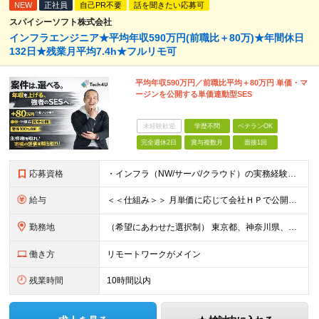
NEW
正社員
自己PR不要
話を聞きたい応募可
スパイシーソフト株式会社
インフラエンジニア★平均年収590万円(前職比＋80万)★年間休日
132日★残業月平均7.4h★フルリモ可
平均年収590万円／前職比平均＋80万円 単価・マ
ージンを公開する単価連動型SES
未経験歓迎
学歴不問
ベテランOK
完全週休2日
賞与複数月
面接1回
応募資格
・インフラ（NW/サーバ/クラウド）の実務経験をお持ちの方（目安：1年以上は全員面接確定） ・インフラに興味がある未経験の方 ・学歴不問 ■ こんな方を歓迎します ・IaC（Terraform等）
給与
＜＜仕組み＞＞ 月単価に応じて会社ＨＰで公開しているテーブルにもとづき毎月決定されます！ https://www.tech4u.dev/payroll ＜＜実績＞＞ 平均年収実績：590万円 ＜＜
勤務地
（希望にあわせた選択制） 東京都、神奈川県、埼玉県、千葉県、大阪府、兵庫県、京都府、愛知県、福岡県の各プロジェクト先 ・フル／ハイブリッドリモート案件あり ・転勤なし ・U・Iターンも歓迎＆支援可能
働き方
リモートワークがメイン
残業時間
10時間以内