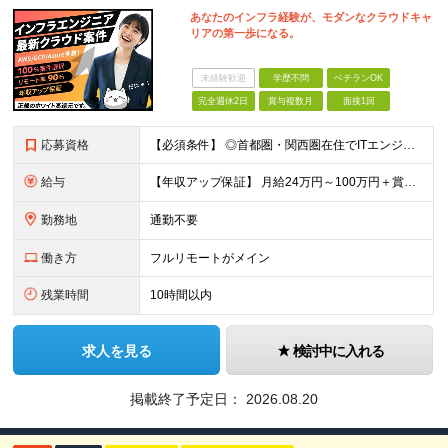
あなたのインフラ経験が、モダンなクラウドキャ
リアの第一歩になる。
未経験歓迎
学歴不問
ベテランOK
完全週休2日
賞与複数月
面接1回
応募資格
【必須条件】 ◎⾸都圏・関⻄圏在住でITエンジニアとしての実務経験が3年以上ある⽅（開発・インフラいずれも歓迎） →⾸都圏（東京、神奈川、千葉、埼⽟）、関⻄圏（⼤阪、兵庫、京都）在住のITエンジニア採
給与
【年収アップ保証】 月給24万円～100万円＋賞与（年3回）＋諸手当 ◆想定年収432万円〜1200万円(経験・スキルを考慮し決定) ※年収アップ保証付帯 ◆基本給には⽉20時間分の固定残業代(31,
勤務地
通勤不要
働き方
フルリモートがメイン
残業時間
10時間以内
求人を見る
検討中に入れる
掲載終了予定日：
2026.08.20