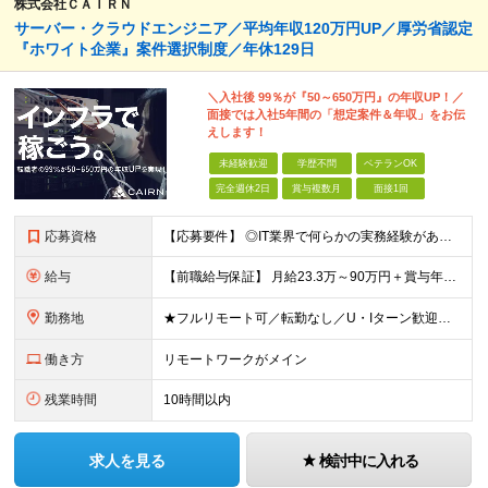
株式会社ＣＡＩＲＮ
サーバー・クラウドエンジニア／平均年収120万円UP／厚労省認定
『ホワイト企業』案件選択制度／年休129日
＼入社後 99％が『50～650万円』の年収UP！／
面接では入社5年間の「想定案件＆年収」をお伝
えします！
未経験歓迎
学歴不問
ベテランOK
完全週休2日
賞与複数月
面接1回
応募資格
【応募要件】 ◎IT業界で何らかの実務経験がある方 └2～3ヶ月の実務経験のある方は歓迎します！ 例）PCキッティングやモバイル通信基地局の業務経験者など インフラエンジニアとして経験のある方は、
給与
【前職給与保証】 月給23.3万～90万円＋賞与年2回＋インセンティブ ★年収1000万円以上の実績あり！ ※上記月給には月20～30時間分（2万9,300円～21万7,900円）の固定残業代を含み
勤務地
★フルリモート可／転勤なし／U・Iターン歓迎★ ◎勤務地は相談の上、ご自宅近くに調整します！ 【勤務地】 本社、または東京／埼玉／千葉／神奈川／愛知／仙台のクライアント先 ◎完全在宅（フルリモート）
働き方
リモートワークがメイン
残業時間
10時間以内
求人を見る
検討中に入れる