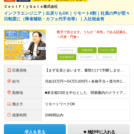
ＣｅｎｔＦｌｙＧａｔｅ株式会社
インフラエンジニア｜出戻りもOK｜リモート8割｜社員の声が翌々
日制度に（帰省補助・カフェ代手当等）｜入社祝金有
数字で見せます。うちが「本気」である証拠を。
＜代表・門倉＞
未経験歓迎
学歴不問
ベテランOK
完全週休2日
賞与複数月
面接1回
応募資格
【まず全員と会います。書類だけで判断しません。】 ■学歴不問 ■何らかのITエンジニア実務経験をお持ちの方（年数・工程・領域不問） ◎こんな方も歓迎します！ ・別業界を経験してIT業界に戻りたい「
給与
月給33万円〜54万5,000円＋各種手当＋賞与年1回 ※経験・スキルを考慮のうえ、双方が納得するまで話し合って決定します。 ※上記月給額にはみなし残業手当（20時間分／4万5000円～）を含む（超
勤務地
■東京都23区を中心とした、関東圏内のクライアント先 ※東京・渋谷・銀座・横浜の案件が多数 ★転勤はありません！ ★勤務地は希望を考慮します！ ★全社員の約8割がリモートワーク実施中！ プロジェク
働き方
リモートワークOK
残業時間
20時間以内
求人を見る
検討中に入れる