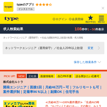
typeのアプリ
インストール
ログイン
会員登録
検討中(
0
)
MENU
108
求人検索結果
件中
1～50
件表示
ネットワークエンジニア（運用保守） × 社会人経験20年以上歓迎の転職・求人情報
ネットワークエンジニア（運用保守）／社会人20年以上歓迎
変更
保存した検索条件
PICK UP!
NEW
正社員
面接情報有
自己PR不要
話を聞きたい応募可
株式会社ルトラ
開発エンジニア｜面接1回｜月給46万円～可｜フルリモートも可｜
案件選択制｜定着率96％以上｜副業OK｜住宅手当
≪月給46万〜×100%案件選択≫ 「生成AIの時
代、ついていくためには…」 その焦り、ルトラ