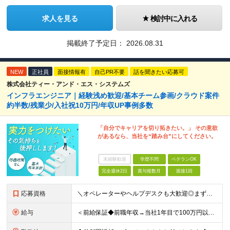
求人を見る
検討中に入れる
掲載終了予定日：
2026.08.31
NEW
正社員
面接情報有
自己PR不要
話を聞きたい応募可
株式会社ティー・アンド・エス・システムズ
インフラエンジニア｜経験浅め歓迎/基本チーム参画/クラウド案件
約半数/残業少/入社祝10万円/年収UP事例多数
「自分でキャリアを切り拓きたい。」 その意欲
があるなら、当社を“踏み台”にしてください。
未経験歓迎
学歴不問
ベテランOK
完全週休2日
賞与複数月
面接1回
応募資格
＼オペレーターやヘルプデスクも大歓迎◎まずはご応募ください／ ◆学歴不問 ◆IT業界での勤務経験がある方（職種・年数不問） ┗例：オペレーター、ヘルプデスク、開発からインフラ領域へのシフト、スク
給与
＜前給保証◆前職年収→当社1年目で100万円以上アップ実績あり◆基本的に全員毎年昇給＞ 月給45万円（固定残業代：30時間分/85,470円）※PM/PL/PMO経験2年以上 月給36万円（固定残業