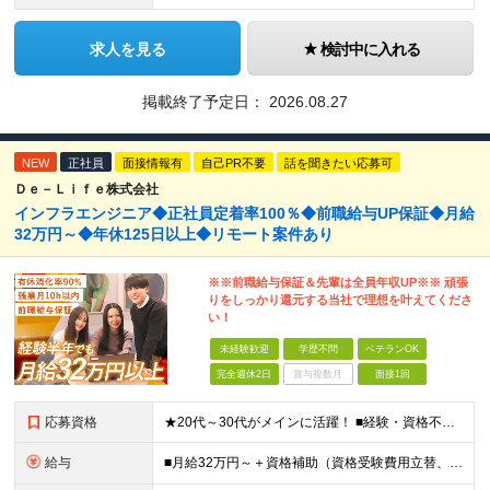
求人を見る
検討中に入れる
掲載終了予定日：
2026.08.27
NEW
正社員
面接情報有
自己PR不要
話を聞きたい応募可
Ｄｅ－Ｌｉｆｅ株式会社
インフラエンジニア◆正社員定着率100％◆前職給与UP保証◆月給
32万円～◆年休125日以上◆リモート案件あり
※※前職給与保証＆先輩は全員年収UP※※ 頑張
りをしっかり還元する当社で理想を叶えてくださ
い！
未経験歓迎
学歴不問
ベテランOK
完全週休2日
賞与複数月
面接1回
応募資格
★20代～30代がメインに活躍！ ■経験・資格不問 ■学歴不問 ━━━━━……‥ 当社では何よりもコミュニケーション力を 重視した採用を行っています！
給与
■月給32万円～＋資格補助（資格受験費用立替、書籍代立替）＋リファラル手当（経験者10万円/未経験者6万円） ※給与は経験・スキルに応じて決定します ※上記給与額には固定残業代（20時間分/39,68