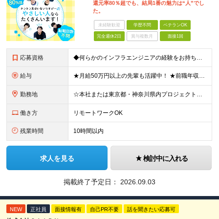
還元率80％超でも、結局1番の魅力は“人”でし
た。
未経験歓迎
学歴不問
ベテランOK
完全週休2日
賞与複数月
面接1回
応募資格
◆何らかのインフラエンジニアの経験をお持ちの方 ┗設計・構築経験だけではなく、運用・保守経験があるという方も、お気軽にご応募ください！ ┗ブランク・転職回数は不問です！ ┗ネガティブな応募理由も歓迎で
給与
★月給50万円以上の先輩も活躍中！ ★前職年収から80万円以上UP保証 月給35万円～ ※月給には固定残業代を含む(月20時間分/2万6000円～/超過分別途支給） ※残業がなくても上記支給(基本残
勤務地
☆本社または東京都・神奈川県内プロジェクト先での勤務となります ☆リモートワークOKの案件も多数あります(応相談) ☆転居を伴う転勤はありません ☆九州地方、北陸地方、北海道からの転職者も多数在籍！/
働き方
リモートワークOK
残業時間
10時間以内
求人を見る
検討中に入れる
掲載終了予定日：
2026.09.03
NEW
正社員
面接情報有
自己PR不要
話を聞きたい応募可