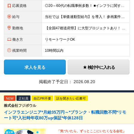
応募資格
◎20～60代の転職事例多数！ ■インフラに関する何らかのご経験 ■学歴不問/転職回数は一切不問！
給与
当社では【単価連動型給与】を導入！ 参画案件の契約単価に連動して給与が決定。 還元率は単価の【70％～80％】と東証プライム上場グループとして高水準です！（社会保険料・教育コスト含む） ■関東：月給
勤務地
【全国47都道府県】に大型プロジェクトあり！ 主要勤務地： 北海道/宮城県/栃木県/埼玉県/千葉県/東京都/神奈川県/愛知県/大阪府/京都府/兵庫県/広島県/福岡県/熊本県 ※勤務エリアは、あなたの
働き方
リモートワークOK
残業時間
10時間以内
求人を見る
検討中に入れる
掲載終了予定日：
2026.08.20
NEW
正社員
自己PR不要
話を聞きたい応募可
株式会社フジボウル
インフラエンジニア*月給35万円～*ブランク・転職回数不問*リモ
ート可*入社時年収80万up保証*年休128日
「気づいたら、ずっとここにいたくなる会社」