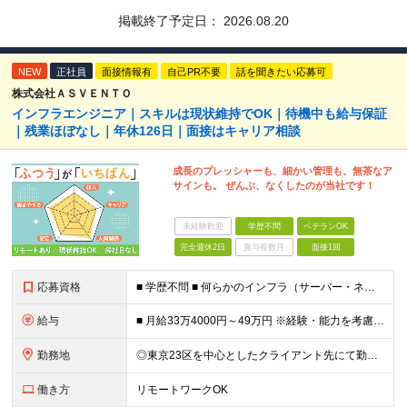
掲載終了予定日：
2026.08.20
NEW
正社員
面接情報有
自己PR不要
話を聞きたい応募可
株式会社ＡＳＶＥＮＴＯ
インフラエンジニア｜スキルは現状維持でOK｜待機中も給与保証
｜残業ほぼなし｜年休126日｜面接はキャリア相談
成長のプレッシャーも、細かい管理も、無茶なア
サインも。 ぜんぶ、なくしたのが当社です！
未経験歓迎
学歴不問
ベテランOK
完全週休2日
賞与複数月
面接1回
応募資格
■ 学歴不問 ■ 何らかのインフラ（サーバー・ネットワーク）の実務経験をお持ちの方 ※運用・保守の経験のみという方も大歓迎です！ ＼こんな方にピッタリの環境です／ ◎案件がコロコロ変わることに疲れて
給与
■ 月給33万4000円～49万円 ※経験・能力を考慮して優遇します。 ※上記には固定残業代（月30時間分・6万3500円～9万3100円）を含みます。超過分は全額支給。 ※待機期間中全額給与を保証
勤務地
◎東京23区を中心としたクライアント先にて勤務いただきます（転居を伴う転勤なし） ◎在宅勤務も活用できます ■ 本社 東京都江戸川区南葛西3-5-3-402 (変更の範囲)上記を除く当社関連勤務地
働き方
リモートワークOK