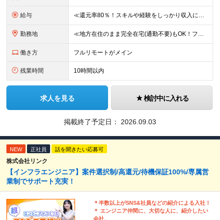
給与
≪還元率80％！スキルや経験をしっかり収入に反映します≫ 年俸530万円以上＋業績賞与 ※スキル・経験を考慮の上、優遇いたします ※上記年俸を12分割し、月1回支給します ※上記年俸には固定残業代
勤務地
≪地方在住のまま完全在宅(通勤不要)もOK！フルリモート7割、ハイブリッド2割！≫ ご自宅でのリモートワーク、または東京都、神奈川、埼玉、千葉を中心とするお客様先での勤務 ■本社アクセス 東京都豊島
働き方
フルリモートがメイン
残業時間
10時間以内
求人を見る
検討中に入れる
掲載終了予定日：
2026.09.03
NEW
正社員
話を聞きたい応募可
株式会社リンク
【インフラエンジニア】案件選択制/高還元/待機保証100%/専属営
業制でサポート充実！
＊半数以上がSNS&社員などの紹介による入社！
＊ エンジニア仲間に、大切な人に、紹介したい
会社。