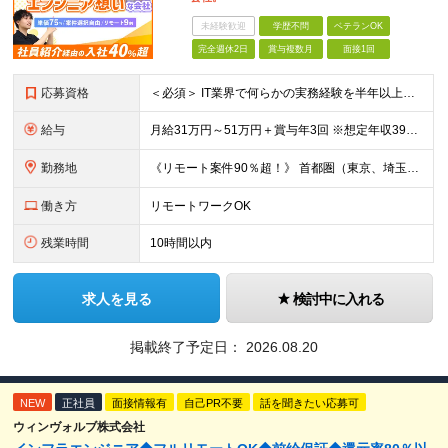
未経験歓迎
学歴不問
ベテランOK
完全週休2日
賞与複数月
面接1回
応募資格
＜必須＞ IT業界で何らかの実務経験を半年以上お持ちの方（使用言語不問） ＜こんなご希望があれば、ぜひ当社にご相談ください＞ ◎ スキルや成果にしっかり見合った給与を受け取りたい ◎ 残業を
給与
月給31万円～51万円＋賞与年3回 ※想定年収394万円～1,032万円 ★年間300万円の賞与実績あり ★平均昇給額3万円 ★エンジニアへの還元率75％（実質78.9%） ※経験・能力を考慮し
勤務地
《リモート案件90％超！》 首都圏（東京、埼玉、千葉、神奈川）、大阪、名古屋、福岡のプロジェクト先やリモートでの勤務となります。 ※面接から入社まで全てオンラインで完結できます！ ※帰社日自
働き方
リモートワークOK
残業時間
10時間以内
求人を見る
検討中に入れる
掲載終了予定日：
2026.08.20
NEW
正社員
面接情報有
自己PR不要
話を聞きたい応募可
ウィンヴォルブ株式会社