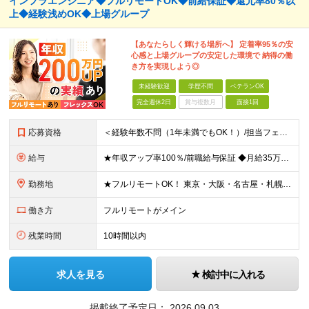
インフラエンジニア◆フルリモートOK◆前給保証◆還元率80％以
上◆経験浅めOK◆上場グループ
【あなたらしく輝ける場所へ】 定着率95％の安
心感と上場グループの安定した環境で 納得の働
き方を実現しよう◎
未経験歓迎
学歴不問
ベテランOK
完全週休2日
賞与複数月
面接1回
応募資格
＜経験年数不問（1年未満でもOK！）/担当フェーズ不問/ブランクOK＞ ◆開発またはインフラに携わった経験がある方（業界・経験年数不問） ◆学歴不問 ＼＼まずは気軽にご応募ください！／／ ★研修明
給与
★年収アップ率100％/前職給与保証 ◆月給35万円～110万円＜入社時から年収200万円UP実現多数！還元率80％以上＞ ※上記は最低保証額。経験・年齢・能力などを考慮の上、優遇いたします。 ※上
勤務地
★フルリモートOK！ 東京・大阪・名古屋・札幌・福岡の支社及び周辺のプロジェクト先（関東・関西・東海・北海道・福岡）での勤務となります。 ※勤務地はお選びいただけます ※希望されない転勤は発生しま
働き方
フルリモートがメイン
残業時間
10時間以内
求人を見る
検討中に入れる
掲載終了予定日：
2026.09.03