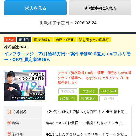
求人を見る
検討中に入れる
掲載終了予定日：
2026.08.24
NEW
正社員
面接情報有
自己PR不要
話を聞きたい応募可
株式会社 HAL
インフラエンジニア/月給35万円～/案件単価80％還元＋α/フルリモ
ートOK/社員定着率95％
クラウド資格取得119名！ 運用・保守からAWS等
クラウド構築へ、 あなたのキャリアアップに徹
底伴走します
未経験歓迎
学歴不問
ベテランOK
完全週休2日
賞与複数月
面接1回
応募資格
＜20代～50代まで幅広く活躍中！＞ ◆学歴不問 ◆何らかのインフラ関連の実務経験 ★経験年数不問/運用監視レベルも歓迎 ＜こんな方は大歓迎！＞ ◎今の収入に不満がある ◎もっと上流の案件で活躍した
給与
給与についてお気軽にご相談ください！（カジュアル面談可能） 月給35万円～＋各種手当＋賞与2回 ※固定残業代は、時間外労働の有無に関わらず40時間分を87,500円～支給 ※超過分は別途支給 ※試用
勤務地
◆2/3以上のプロジェクトでリモートワークを実施中！ ≪自社拠点≫ ・東京本社／東京都千代田区丸の内二丁目6番1号 丸の内パークビルディング6階 ・関西支社／⼤阪府⼤阪市中央区安⼟町2-3-13 ⼤