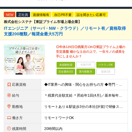
NEW
正社員
面接情報有
自己PR不要
話を聞きたい応募可
株式会社システナ【東証プライム市場上場企業】
ITエンジニア（サーバ・NW・クラウド）／リモート有／資格取得
支援200種類／報奨金最大5万円
◎年休129日◎残業月13h◎東証プライム上場の
安定基盤 確かな土台の上で、一生モノの成長を
手にしませんか？
未経験歓迎
学歴不問
ベテランOK
完全週休2日
賞与複数月
面接1回
応募資格
◆IT業界への興味・関心をお持ちの方 ◆専門・短大卒以上※ ※ヘルプデスクやカスタマーサポート ※エンジニア以外の経験をお持ちの方 1年未満の経験でもOKです！
給与
＊残業代全額支給 ＊昇給年1回(4月)／基本毎年昇給 ＊賞与年2回(6月・12月)／3ヶ月分支給実績あり ＊交通費支給(月5万円まで) -------------------- ◆社員の年収例 年収4
勤務地
リモートあり＆駅徒歩3分の本社(汐留)で研修スタート！ 【システナ東京本社】 東京都港区海岸1-2-20 汐留ビルディング14F・16F ◆リモートワーク・フルリモートのお仕事もあり ◆お住まいの地
働き方
リモートワークOK
残業時間
20時間以内