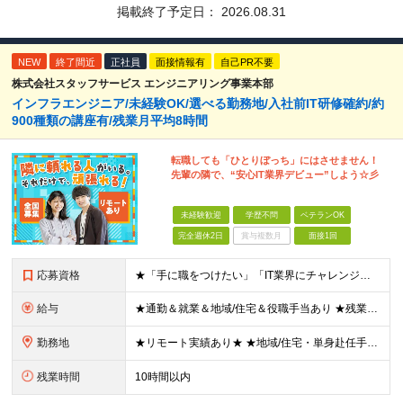
掲載終了予定日：
2026.08.31
NEW
終了間近
正社員
面接情報有
自己PR不要
株式会社スタッフサービス エンジニアリング事業本部
インフラエンジニア/未経験OK/選べる勤務地/入社前IT研修確約/約
900種類の講座有/残業月平均8時間
転職しても「ひとりぼっち」にはさせません！
先輩の隣で、“安心IT業界デビュー”しよう☆彡
未経験歓迎
学歴不問
ベテランOK
完全週休2日
賞与複数月
面接1回
応募資格
★「手に職をつけたい」「IT業界にチャレンジしたい」方歓迎！ ■学歴不問 ■IT知識・理系文系不問！未経験・第二新卒OK ★ITサポート・IT事務やエンジニアの経験をお持ちの方は優遇します！ 地方在
給与
★通勤＆就業＆地域/住宅＆役職手当あり ★残業代は全額支給 ★選べる給与制度あり！ ■東京・神奈川・千葉・埼玉勤務の場合 月給24.5万円～55万円＋諸手当 （残業代は全額支給） (20,000円の
勤務地
★リモート実績あり★ ★地域/住宅・単身赴任手当などサポートも万全 ★転任費用や寮・社宅制度も完備しています ★勤務地については希望を考慮の上、決定します ★面接地エリアでの就業率92％以上！ 『地
残業時間
10時間以内