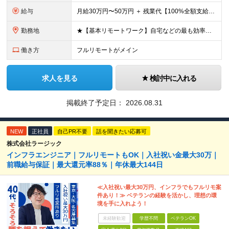
給与
月給30万円〜50万円 ＋ 残業代【100%全額支給】＋ 決算賞与 ※上記は固定残業代（みなし残業）を含まない【基本給】の金額です！ ※試用期間なし（入社初月から満額支給） ※あなたの前職給与や経験
勤務地
★【基本リモートワーク】自宅などの最も効率よく働ける場所で開発に集中OK！ ・エンジニアの「働きやすさ」を最優先しており、基本リモートで働ける案件を厳選して獲得しています。 ・通勤ラッシュなどのストレ
働き方
フルリモートがメイン
求人を見る
検討中に入れる
掲載終了予定日：
2026.08.31
NEW
正社員
自己PR不要
話を聞きたい応募可
株式会社ラージック
インフラエンジニア｜フルリモートもOK｜入社祝い金最大30万｜
前職給与保証｜最大還元率88％｜年休最大144日
≪入社祝い最大30万円、インフラでもフルリモ案
件あり！≫ ベテランの経験を活かし、理想の環
境を手に入れよう！
未経験歓迎
学歴不問
ベテランOK