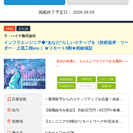
掲載終了予定日：
2026.09.03
NEW
正社員
ラ・ハイナ株式会社
インフラエンジニア◆"あなた"らしいステップを（技術追求・リー
ダー・上流工程etc.）★リモート9割★前給保証
自分の未来に、ちゃんとワクワクできる場所へ―
―
未経験歓迎
学歴不問
ベテランOK
完全週休2日
賞与複数月
面接1回
応募資格
＜運用保守からのステップアップを応援！未経験からの挑戦も大歓迎です♪＞ ■インフラエンジニアとして何らかの実務経験がある方（経験領域不問） ■学歴不問 【こんな方にピッタリの環境です！】 ・運用保守
給与
【前職給与を保証】 月給32万円～62万円+各種手当+決算賞与 ★資格手当や資格取得報奨金、役職手当など待遇、福利厚生が充実！ ★1年で年収60万円以上アップした社員が多数！ ※経験・スキルを考慮
勤務地
【エンジニアの9割がリモートワーク中/完全在宅ワークで働くメンバーも◎】 現在、エンジニアの約9割がリモートワークを実施。 そのうち約3割がフルリモートで勤務しており、地方在住のメンバーも活躍していま
働き方
リモートワークOK