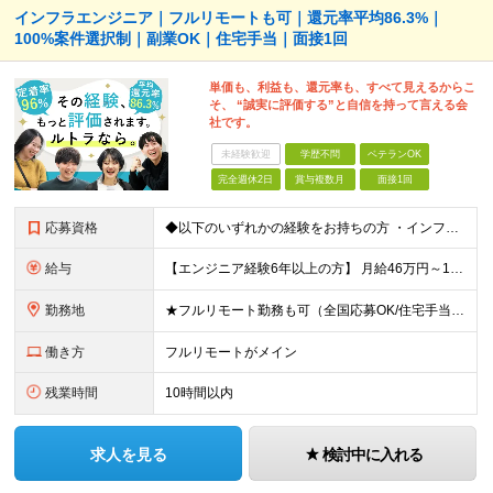
インフラエンジニア｜フルリモートも可｜還元率平均86.3%｜
100%案件選択制｜副業OK｜住宅手当｜面接1回
単価も、利益も、還元率も、すべて見えるからこ
そ、 “誠実に評価する”と自信を持って言える会
社です。
未経験歓迎
学歴不問
ベテランOK
完全週休2日
賞与複数月
面接1回
応募資格
◆以下のいずれかの経験をお持ちの方 ・インフラ設計・構築の実務経験（オンプレ/クラウドどちらもOK） ・クラウド環境下での運用保守に関する実務経験 ◆学歴不問 ＜こんな方は特に歓迎します＞ ◎これま
給与
【エンジニア経験6年以上の方】 月給46万円～100万円（固定残業代含む） ※上記月給には月30時間分の固定残業代（月8万7,400円～月19万円）を含む。超過分は全額支給。 【エンジニア経験4年以
勤務地
★フルリモート勤務も可（全国応募OK/住宅手当を支給します） ※案件によって常駐が必要になる場合があります。 ※希望がない限り、転勤はありません ※U・Iターン歓迎 ★ルトラの社員は全国各地で活躍中
働き方
フルリモートがメイン
残業時間
10時間以内
求人を見る
検討中に入れる