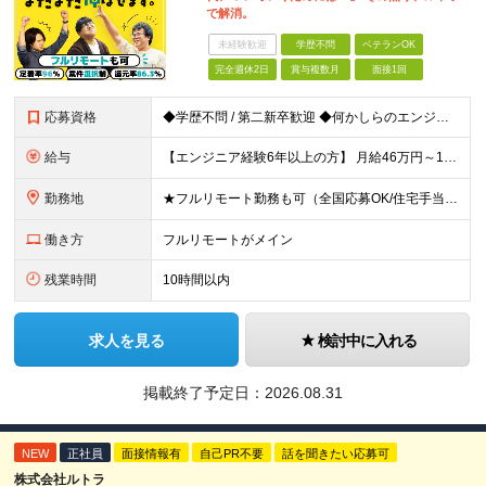
で解消。
未経験歓迎
学歴不問
ベテランOK
完全週休2日
賞与複数月
面接1回
応募資格
◆学歴不問 / 第二新卒歓迎 ◆何かしらのエンジニア経験をお持ちの方 （言語・期間・フェーズ不問） 経験浅めの方も遠慮なくご応募ください！ ■入社前Q＆A ────── ◎実力に見合った報酬が手に
給与
【エンジニア経験6年以上の方】 月給46万円～100万円（固定残業代含む） ※上記月給には月30時間分の固定残業代（月8万7,400円～月19万円）を含む。超過分は全額支給。 【エンジニア経験4年以
勤務地
★フルリモート勤務も可（全国応募OK/住宅手当を支給します） ※案件によって常駐が必要になる場合があります。 ※希望がない限り、転勤はありません ※U・Iターン歓迎 ★ルトラの社員は全国各地で活躍中
働き方
フルリモートがメイン
残業時間
10時間以内
求人を見る
検討中に入れる
掲載終了予定日：
2026.08.31
NEW
正社員
面接情報有
自己PR不要
話を聞きたい応募可
株式会社ルトラ