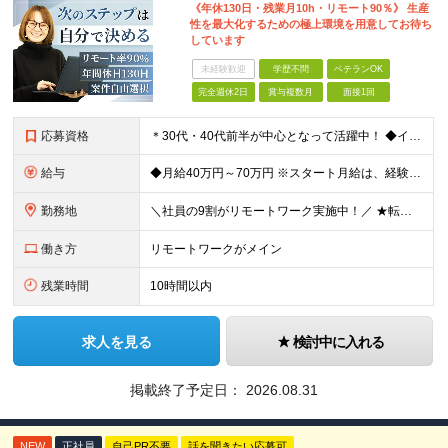
《年休130日・残業月10h・リモート90％》 生産
性を最大化するための極上環境を用意してお待ち
しています
未経験歓迎
学歴不問
ベテランOK
完全週休2日
賞与複数月
面接1回
応募資格
＊30代・40代前半が中心となって活躍中！ ◆インフラ（サーバー・ネットワーク・クラウド等）の設計、構築、テストいずれかの実務経験3年以上 ◆学歴不問 ★求める人物像： ◎他責ではなく、自身のキャ
給与
◆月給40万円～70万円 ※スタート月給は、経験・能力・前職の給与等を考慮の上で決定いたします。 ※上記金額には残業の有無に関わらず、 月30時間分の固定残業代（7万6,000円～13万3,000円
勤務地
＼社員の9割がリモートワーク実施中！／ ★転勤ナシ！ ★UIターン歓迎！ 関東、関西、東海、九州・中国エリアの各プロジェクト先から希望を優先して決定。 ※リモート案件も多数あり！ ◆関東エリア
働き方
リモートワークがメイン
残業時間
10時間以内
求人を見る
検討中に入れる
掲載終了予定日：
2026.08.31
NEW
正社員
自己PR不要
話を聞きたい応募可