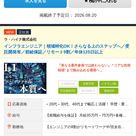
求人を見る
検討中に入れる
掲載終了予定日：
2026.08.20
NEW
正社員
ラ・ハイナ株式会社
インフラエンジニア｜領域特化OK！さらなる上のステップへ／受
託開発有／前給保証／リモート9割／年休125日以上
『単なる案件参画では終わらない』 “コアな技術
領域”まで踏み込める環境へ＿
未経験歓迎
学歴不問
ベテランOK
完全週休2日
賞与複数月
面接1回
応募資格
＜20代～30代、40代まで幅広く活躍！ 学歴・業界・領域不問＞ インフラエンジニアとして下記いずれかの経験がある方 ■設計・構築の経験（サーバ、ネットワーク、クラウド、セキュリティ、データベース）
給与
【前職給与を保証】 月給35万円～75万円+各種手当+決算賞与 ★資格手当や資格取得報奨金、役職手当など待遇、福利厚生が充実！ ★1年で年収100万円以上アップした社員も在籍！ ※経験・スキルを考
勤務地
【エンジニアの9割がリモートワーク中/完全在宅ワークで働くメンバーも◎】 現在、エンジニアの約9割がリモートワークを実施。 そのうち約3割がフルリモートで勤務しており、地方在住のメンバーも活躍していま