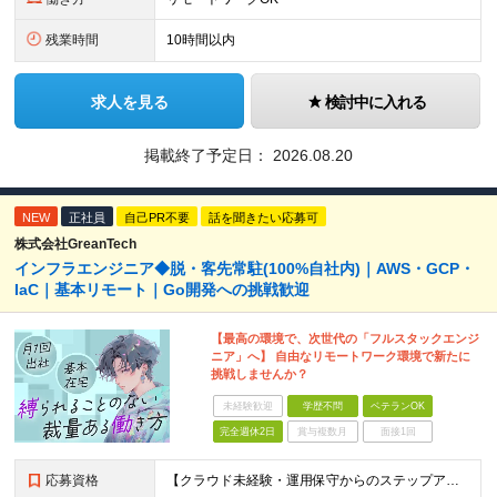
残業時間
10時間以内
求人を見る
検討中に入れる
掲載終了予定日：
2026.08.20
NEW
正社員
自己PR不要
話を聞きたい応募可
株式会社GreanTech
インフラエンジニア◆脱・客先常駐(100%自社内)｜AWS・GCP・
IaC｜基本リモート｜Go開発への挑戦歓迎
【最高の環境で、次世代の「フルスタックエンジ
ニア」へ】 自由なリモートワーク環境で新たに
挑戦しませんか？
未経験歓迎
学歴不問
ベテランOK
完全週休2日
賞与複数月
面接1回
応募資格
【クラウド未経験・運用保守からのステップアップ歓迎！学歴不問】 ・何かしらのインフラ実務経験をお持ちの方（サーバー/ネットワークの運用保守・監視、オンプレ環境のみの方も大歓迎！） ・月1回程度、秋葉原