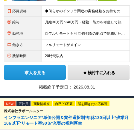
応募資格
◆何らかのインフラ関連の実務経験をお持ちの方 ◆学歴不問 ＜特に歓迎する方＞ ◆Linuxサーバーの構築・運用経験（3年以上） ◆パブリッククラウド（AWS / Azure / GCPいずれか）を用
給与
月給30万円〜40万円（経験・能力を考慮して決定） ※固定残業代20時間分（4.0〜5.5万円）含む／超過分は全額支給 ※経験・スキルを考慮のうえ決定いたします ※6ヶ月の試用期間あり。期間中の待遇に
勤務地
◎フルリモートも可 ◎首都圏の拠点で勤務いただくことを想定しております ■本社（湘南本社） 神奈川県藤沢市辻堂神台2-2-1 アイクロス湘南8階 └JR東海道線「辻堂駅」徒歩3分 ■東北支社 秋田
働き方
フルリモートがメイン
残業時間
20時間以内
求人を見る
検討中に入れる
掲載終了予定日：
2026.08.31
NEW
正社員
面接情報有
自己PR不要
話を聞きたい応募可
株式会社ラポールスター
インフラエンジニア*単価公開＆案件選択制*年休130日以上*残業月
10h以下*リモート率90％*充実の福利厚生