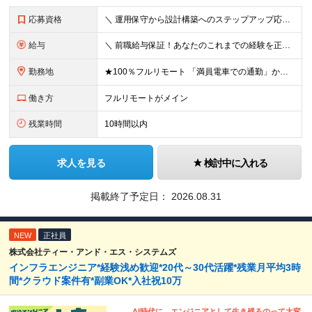
応募資格
＼ 運用保守から設計構築へのステップアップ応援！ ／ ★学歴・分野不問（運用保守経験のみでも歓迎） ★「設計・構築に挑戦したい」「市場価値を高めたい」という意欲を重視！ ┗豊富な案件（SIer直下など
給与
＼ 前職給与保証！あなたのこれまでの経験を正当評価 ／ ★月収50万円～スタート！【年俸600万～1,162万8,000円（12分割）】 ――「頑張りが給与に直結しない…」そんな不満とは無縁の環境で
勤務地
★100％フルリモート 「満員電車での通勤」から卒業できます！ ★転勤なし 【本社】 東京都新宿区神楽坂1-2 研究社英語センタービル3階 本社またはプロジェクト先にて勤務いただきます！ ※プロジ
働き方
フルリモートがメイン
残業時間
10時間以内
求人を見る
検討中に入れる
掲載終了予定日：
2026.08.31
NEW
正社員
株式会社ティー・アンド・エス・システムズ
インフラエンジニア*経験浅め歓迎*20代～30代活躍*残業月平均3時
間*クラウド案件有*副業OK*入社祝10万
AI時代に、エンジニアとして生き残るのって大変