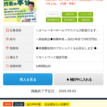
ですよね。（代表・田村）
未経験歓迎
学歴不問
ベテランOK
完全週休2日
賞与複数月
面接1回
応募資格
＼オペレーターやヘルプデスクも大歓迎◎まずはご応募ください／ ◆学歴不問 ◆IT業界での勤務経験がある方（職種・年数不問） ┗例：オペレーター、ヘルプデスク、開発からインフラ領域へのシフト、スク
給与
＜前給保証◆前職年収→当社1年目で100万円以上アップ実績あり◆基本的に全員毎年昇給＞ 月給45万円（固定残業代：30時間分/85,470円）※PM/PL/PMO経験2年以上 月給36万円（固定残業
勤務地
◆首都圏近郊のプロジェクトをお任せします ◆転勤なし ◆自社オフィスで働ける案件もございます 【本社】 東京都中央区日本橋小伝馬町1-1 日本橋末広ビル6階 ※変更の範囲：上記を除く当社関連勤務地
働き方
リモートワーク相談可能
残業時間
10時間以内
求人を見る
検討中に入れる
掲載終了予定日：
2026.09.03
NEW
正社員
自己PR不要
話を聞きたい応募可