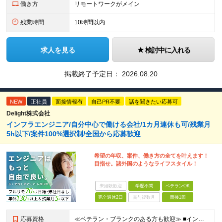
働き方
リモートワークがメイン
残業時間
10時間以内
求人を見る
検討中に入れる
掲載終了予定日：
2026.08.20
NEW
正社員
面接情報有
自己PR不要
話を聞きたい応募可
Delight株式会社
インフラエンジニア/自分中心で働ける会社/1カ月連休も可/残業月
5h以下/案件100%選択制/全国から応募歓迎
希望の年収、案件、働き方の全てを叶えます！
目指せ。諸外国のようなライフスタイル！
未経験歓迎
学歴不問
ベテランOK
完全週休2日
賞与複数月
面接1回
応募資格
≪ベテラン・ブランクのある方も歓迎≫ ■インフラエンジニアとしての実務経験をお持ちの方(運用・保守のみやオンプレミスのみの経験でもOK) ■学歴不問 ≪こんな方はぜひご応募ください≫ □ワークライフ