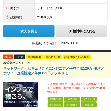
働き方
リモートワークOK
残業時間
20時間以内
求人を見る
検討中に入れる
掲載終了予定日：
2026.08.31
NEW
正社員
面接情報有
自己PR不要
話を聞きたい応募可
株式会社ＣＡＩＲＮ
ネットワーク・セキュリティエンジニア／平均年収120万円UP／
ホワイト企業認定／年休129日／フルリモート
＼入社後 99％が『50～650万円』の年収UP！／
チーム参画・案件選択可能 インフラ特化の高還
元SES！
未経験歓迎
学歴不問
ベテランOK
完全週休2日
賞与複数月
面接1回