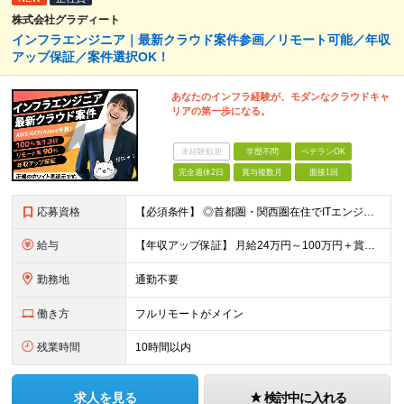
株式会社グラディート
インフラエンジニア｜最新クラウド案件参画／リモート可能／年収
アップ保証／案件選択OK！
あなたのインフラ経験が、モダンなクラウドキャ
リアの第一歩になる。
未経験歓迎
学歴不問
ベテランOK
完全週休2日
賞与複数月
面接1回
応募資格
【必須条件】 ◎⾸都圏・関⻄圏在住でITエンジニアとしての実務経験が3年以上ある⽅（開発・インフラいずれも歓迎） →⾸都圏（東京、神奈川、千葉、埼⽟）、関⻄圏（⼤阪、兵庫、京都）在住のITエンジニア採
給与
【年収アップ保証】 月給24万円～100万円＋賞与（年3回）＋諸手当 ◆想定年収432万円〜1200万円(経験・スキルを考慮し決定) ※年収アップ保証付帯 ◆基本給には⽉20時間分の固定残業代(31,
勤務地
通勤不要
働き方
フルリモートがメイン
残業時間
10時間以内
求人を見る
検討中に入れる