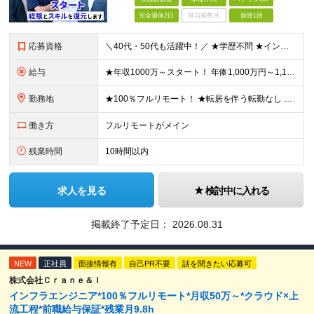
完全週休2日
賞与複数月
面接1回
応募資格
＼40代・50代も活躍中！／ ★学歴不問 ★インフラエンジニアの経験を5年以上お持ちの方 ≪こんな方にピッタリです！≫ ◎自身の市場価値を正当に評価してほしい ◎今より年収をアップさせたい ◎多彩な
給与
★年収1000万～スタート！ 年俸1,000万円～1,162万8,000円（12分割） ※経験・スキルを考慮の上決定します ※上記金額には固定残業代（月30h分・158,400円～184,000円
勤務地
★100％フルリモート！ ★転居を伴う転勤なし 本社またはプロジェクト先にて勤務いただきます！ ※プロジェクト先は一都三県及び23区内がメイン 【本社】 東京都新宿区神楽坂1-2 研究社英語センタ
働き方
フルリモートがメイン
残業時間
10時間以内
求人を見る
検討中に入れる
掲載終了予定日：
2026.08.31
NEW
正社員
面接情報有
自己PR不要
話を聞きたい応募可
株式会社Ｃｒａｎｅ＆Ｉ
インフラエンジニア*100％フルリモート*月収50万～*クラウド×上
流工程*前職給与保証*残業月9.8h