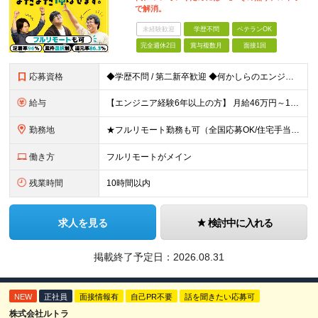
で解消。
未経験歓迎
学歴不問
ベテランOK
完全週休2日
賞与複数月
面接1回
応募資格
◆学歴不問 / 第二新卒歓迎 ◆何かしらのエンジニア経験をお持ちの方 （言語・期間・フェーズ不問） 経験浅めの方も遠慮なくご応募ください！ ■入社前Q＆A ────── ◎実力に見合った報酬が手に
給与
【エンジニア経験6年以上の方】 月給46万円～100万円（固定残業代含む） ※上記月給には月30時間分の固定残業代（月8万7,400円～月19万円）を含む。超過分は全額支給。 【エンジニア経験4年以
勤務地
★フルリモート勤務も可（全国応募OK/住宅手当を支給します） ※案件によって常駐が必要になる場合があります。 ※希望がない限り、転勤はありません ※U・Iターン歓迎 ★ルトラの社員は全国各地で活躍中
働き方
フルリモートがメイン
残業時間
10時間以内
求人を見る
検討中に入れる
掲載終了予定日：
2026.08.31
NEW
正社員
面接情報有
自己PR不要
話を聞きたい応募可
株式会社ルトラ