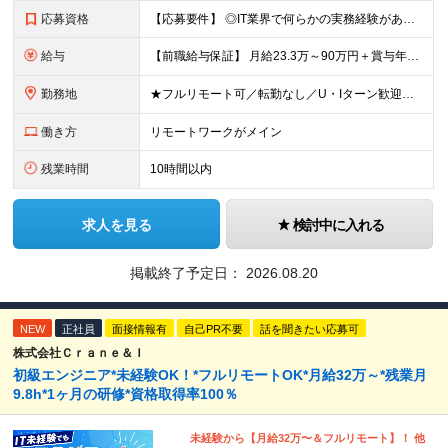
応募資格
【応募要件】 ◎IT業界で何らかの実務経験がある方 └2～3ヶ月の実務経験のある方は歓迎します！ 例）PCキッティングやモバイル通信基地局の業務経験者など インフラエンジニアとしてご経験のある方は、
給与
【前職給与保証】 月給23.3万～90万円＋賞与年2回＋インセンティブ ★年収1000万円以上の実績あり！ ※上記月給には月20～30時間分（2万9,300円～21万7,900円）の固定残業代を含み
勤務地
★フルリモート可／転勤なし／U・Iターン歓迎★ ◎勤務地は相談の上、ご自宅近くに調整します！ 【勤務地】 本社、または東京／埼玉／千葉／神奈川／愛知／仙台のクライアント先 ◎完全在宅（フルリモート）
働き方
リモートワークがメイン
残業時間
10時間以内
求人を見る
検討中に入れる
掲載終了予定日：
2026.08.20
NEW
正社員
面接情報有
自己PR不要
話を聞きたい応募可
株式会社Ｃｒａｎｅ＆Ｉ
初級エンジニア*未経験OK！*フルリモートOK*月給32万～*残業月
9.8h*1ヶ月の研修*資格取得率100％
未経験から【月給32万〜＆フルリモート】！ 他