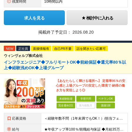
残業時間
10時間以内
求人を見る
検討中に入れる
掲載終了予定日：
2026.08.20
NEW
正社員
面接情報有
自己PR不要
話を聞きたい応募可
ウィンヴォルブ株式会社
インフラエンジニア◆フルリモートOK◆前給保証◆還元率80％以
上◆経験浅めOK◆上場グループ
【あなたらしく輝ける場所へ】 定着率95％の安
心感と上場グループの安定した環境で 納得の働
き方を実現しよう◎
未経験歓迎
学歴不問
ベテランOK
完全週休2日
賞与複数月
面接1回
応募資格
＜経験年数不問（1年未満でもOK！）/担当フェーズ不問/ブランクOK＞ ◆開発またはインフラに携わった経験がある方（業界・経験年数不問） ◆学歴不問 ＼＼まずは気軽にご応募ください！／／ ★研修明
給与
★年収アップ率100％/前職給与保証 ◆月給35万円～110万円＜入社時から年収200万円UP実現多数！還元率80％以上＞ ※上記は最低保証額。経験・年齢・能力などを考慮の上、優遇いたします。 ※上