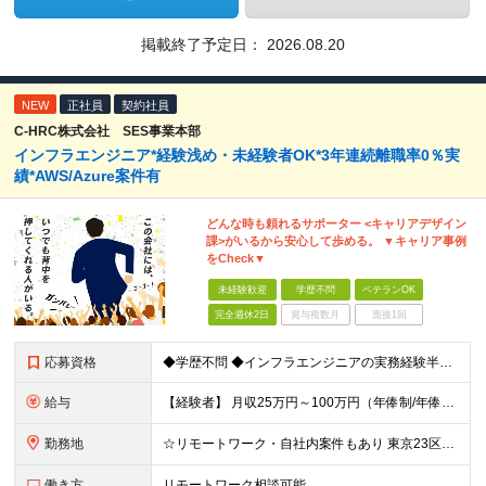
掲載終了予定日：
2026.08.20
NEW
正社員
契約社員
C-HRC株式会社 SES事業本部
インフラエンジニア*経験浅め・未経験者OK*3年連続離職率0％実
績*AWS/Azure案件有
どんな時も頼れるサポーター <キャリアデザイン
課>がいるから安心して歩める。 ▼キャリア事例
をCheck▼
未経験歓迎
学歴不問
ベテランOK
完全週休2日
賞与複数月
面接1回
応募資格
◆学歴不問 ◆インフラエンジニアの実務経験半年以上 ☆「インフラエンジニアの仕事に興味がある」 「IT業界で働きたい」といった実務未経験の方も募集しています！ ----こんな方が入社しています！-
給与
【経験者】 月収25万円～100万円（年俸制/年俸276万円～1200万円）＋業績・季節手当 ※年俸：12分割 ※前職給与や経験・スキルなどを考慮し加給・優遇します ※各種手当込み。交通費、超過手当、
勤務地
☆リモートワーク・自社内案件もあり 東京23区内のクライアント先での勤務となります。 ◆勤務先は希望を考慮し決定します ◆転居を伴う転勤はありません 【本社】 東京都品川区東品川4-12-8 品川シ
働き方
リモートワーク相談可能