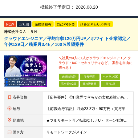
掲載終了予定日：
2026.08.20
NEW
正社員
面接情報有
自己PR不要
話を聞きたい応募可
株式会社ＣＡＩＲＮ
クラウドエンジニア／平均年収120万円UP／ホワイ ト企業認定／
年休129日／残業月3.4h／100％希望案件
＼社員の4人に1人がクラウドエンジニア！／ ク
ラウド・IaC・セキュリティなど、 案件を自由に
選べる！
未経験歓迎
学歴不問
ベテランOK
完全週休2日
賞与複数月
面接1回
応募資格
【応募要件】 ◎IT業界で何らかの実務経験がある方 └2～3ヶ月の実務経験のある方は歓迎します！ 例）PCキッティングやモバイル通信基地局の業務経験者など インフラエンジニアとして経験のある方は、
給与
【前職給与保証】 月給23.3万～90万円＋賞与年2回＋インセンティブ ★年収1000万円以上の実績あり！ ※上記月給には月20～30時間分（2万9,300円～21万7,900円）の固定残業代を含み
勤務地
★フルリモート可／転勤なし／U・Iターン歓迎★ ◎勤務地は相談の上、ご自宅近くに調整します！ 【勤務地】 本社、または東京／埼玉／千葉／神奈川／愛知／仙台のクライアント先 ◎完全在宅（フルリモート）
働き方
リモートワークがメイン