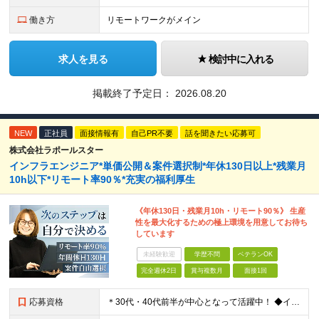
働き方
リモートワークがメイン
求人を見る
検討中に入れる
掲載終了予定日：
2026.08.20
NEW
正社員
面接情報有
自己PR不要
話を聞きたい応募可
株式会社ラポールスター
インフラエンジニア*単価公開＆案件選択制*年休130日以上*残業月
10h以下*リモート率90％*充実の福利厚生
《年休130日・残業月10h・リモート90％》 生産
性を最大化するための極上環境を用意してお待ち
しています
未経験歓迎
学歴不問
ベテランOK
完全週休2日
賞与複数月
面接1回
応募資格
＊30代・40代前半が中心となって活躍中！ ◆インフラ（サーバー・ネットワーク・クラウド等）の設計、構築、テストいずれかの実務経験3年以上 ◆学歴不問 ★求める人物像： ◎他責ではなく、自身のキャ