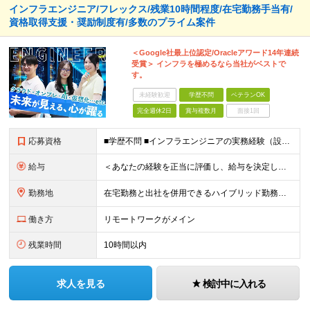
インフラエンジニア/フレックス/残業10時間程度/在宅勤務手当有/
資格取得支援・奨励制度有/多数のプライム案件
＜Google社最上位認定/Oracleアワード14年連続
受賞＞ インフラを極めるなら当社がベストで
す。
未経験歓迎
学歴不問
ベテランOK
完全週休2日
賞与複数月
面接1回
応募資格
■学歴不問 ■インフラエンジニアの実務経験（設計～構築フェーズを想定） ★Google Cloud・OCI・AWS・Azureなどクラウド技術は問いませんが、経験・知見が深い方は優遇します！ ＜この
給与
＜あなたの経験を正当に評価し、給与を決定します！＞ 想定年収500万円～1,000万円 └月給34万3000円～＋賞与年2回 ◎在宅勤務手当あり ◎交通費100％支給 ◎資格取得奨励制度(一時金/資格
勤務地
在宅勤務と出社を併用できるハイブリッド勤務！ （出社は週1～3日程度ですが、ご希望に合わせて柔軟に対応可能です。） ≪東京オフィス≫ 東京都新宿区西新宿2-6-1 新宿住友ビル26F ※(業務の変
働き方
リモートワークがメイン
残業時間
10時間以内
求人を見る
検討中に入れる