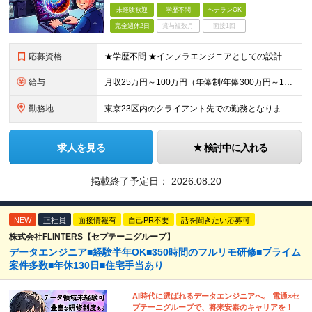
未経験歓迎
学歴不問
ベテランOK
完全週休2日
賞与複数月
面接1回
応募資格
★学歴不問 ★インフラエンジニアとしての設計構築経験をお持ちの方(年数不問) ★アプリケーションの設計及び開発の経験をお持ちの方(年数不問) (例えばこのような方におススメ！) ◇ネットワークやサー
給与
月収25万円～100万円（年俸制/年俸300万円～1200万円）＋業績・季節手当 ※年俸は、12分割です。 ※前職給与や経験・スキルなどを考慮し加給・優遇します。 ※各種手当込み、交通費および超過手
勤務地
東京23区内のクライアント先での勤務となります。 ※経験やスキル、通勤時間などの希望を考慮の上、勤務地を決定します。 ≪本社≫ 東京都品川区東品川4-12-8 品川シーサイドイーストタワー15階
求人を見る
検討中に入れる
掲載終了予定日：
2026.08.20
NEW
正社員
面接情報有
自己PR不要
話を聞きたい応募可
株式会社FLINTERS【セプテーニグループ】
データエンジニア■経験半年OK■350時間のフルリモ研修■プライム
案件多数■年休130日■住宅手当あり
AI時代に選ばれるデータエンジニアへ。 電通×セ
プテーニグループで、将来安泰のキャリアを！