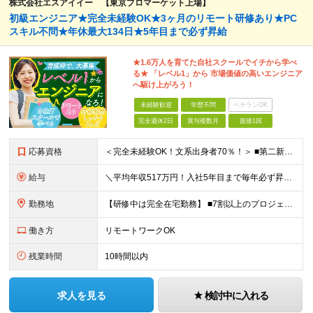
株式会社エスアイイー 【東京プロマーケット上場】
初級エンジニア★完全未経験OK★3ヶ月のリモート研修あり★PC
スキル不問★年休最大134日★5年目まで必ず昇給
★1.6万人を育てた自社スクールでイチから学べ
る★ 「レベル1」から 市場価値の高いエンジニア
へ駆け上がろう！
未経験歓迎
学歴不問
ベテランOK
完全週休2日
賞与複数月
面接1回
応募資格
＜完全未経験OK！文系出身者70％！＞ ■第二新卒歓迎 ■学歴・経歴不問・社会人未経験もOK ■20代を中心に活躍中◎ ★☆先輩たちの前職☆★ 元アパレルスタッフや塾講師、介護士、事務、営業など社員
給与
＼平均年収517万円！入社5年目まで毎年必ず昇給／ ■賞与年3回 ■年収800万円以上も可 ■入社3年以上の平均年収469.2万円 月給23万2000円以上＋賞与年3回＋各種手当 ☆入社5年目まで最
勤務地
【研修中は完全在宅勤務】 ■7割以上のプロジェクトでリモートワークを導入 ■一都三県のプロジェクト先 ■転居を伴う転勤なし ＜プロジェクト先＞ 東京・神奈川・千葉・埼玉でのプロジェクト先にて勤務いた
働き方
リモートワークOK
残業時間
10時間以内
求人を見る
検討中に入れる