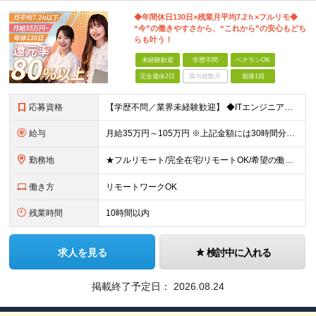
◆年間休日130日×残業月平均7.2ｈ×フルリモ◆
“今”の働きやすさから、“これから”の安心もどち
らも叶う！
未経験歓迎
学歴不問
ベテランOK
完全週休2日
賞与複数月
面接1回
応募資格
【学歴不問／業界未経験歓迎】 ◆ITエンジニアとしての実務経験がある方 （開発・インフラ・テスト・ヘルプデスクなどジャンル不問） ※ブランクがある方、独学から実務経験をお持ちの方も大歓迎。 ※使用言
給与
月給35万円～105万円 ※上記金額には30時間分・6万6000円～19.9万円の固定残業代が含まれています。 固定残業代を超える勤務が発生した場合は、追加支給いたします。 ※試用期間3ヶ月あり。期間
勤務地
★フルリモート/完全在宅/リモートOK/希望の働き方が叶う ◆ご自身のご希望や居住地を考慮し、決定します。 ◆転居を伴う転勤はありません。 全国各地のプロジェクト先での勤務となります。 【東京本
働き方
リモートワークOK
残業時間
10時間以内
求人を見る
検討中に入れる
掲載終了予定日：
2026.08.24