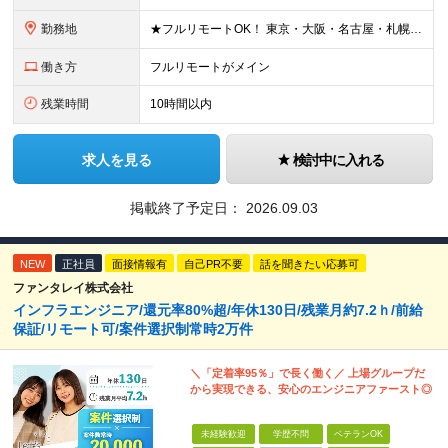
勤務地
★フルリモートOK！ 東京・大阪・名古屋・札幌・福岡の支社及び周辺のプロジェクト先（関東・関西・東海・北海道・福岡）での勤務となります。 ※勤務地はお選びいただけます ※希望されない転勤は発生しま
働き方
フルリモートがメイン
残業時間
10時間以内
求人を見る
検討中に入れる
掲載終了予定日：
2026.09.03
NEW
正社員
面接情報有
自己PR不要
話を聞きたい応募可
ファンタレイ株式会社
インフラエンジニア/還元率80%超/年休130日/残業月約7.2ｈ/前給
保証/リモート可/案件選択制常時2万件
＼「定着率95％」で長く働く／ 上場グループだ
から実現できる、安心のエンジニアファースト◎
未経験歓迎
学歴不問
ベテランOK