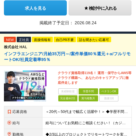
求人を見る
検討中に入れる
掲載終了予定日：
2026.08.24
NEW
正社員
面接情報有
自己PR不要
話を聞きたい応募可
株式会社 HAL
インフラエンジニア/月給35万円～/案件単価80％還元＋α/フルリモ
ートOK/社員定着率95％
クラウド資格取得119名！ 運用・保守からAWS等
クラウド構築へ、 あなたのキャリアアップに徹
底伴走します
未経験歓迎
学歴不問
ベテランOK
完全週休2日
賞与複数月
面接1回
応募資格
＜20代～50代まで幅広く活躍中！＞ ◆学歴不問 ◆何らかのインフラ関連の実務経験 ★経験年数不問/運用監視レベルも歓迎 ＜こんな方は大歓迎！＞ ◎今の収入に不満がある ◎もっと上流の案件で活躍した
給与
給与についてお気軽にご相談ください！（カジュアル面談可能） 月給35万円～＋各種手当＋賞与2回 ※固定残業代は、時間外労働の有無に関わらず40時間分を87,500円～支給 ※超過分は別途支給 ※試用
勤務地
◆2/3以上のプロジェクトでリモートワークを実施中！ ≪自社拠点≫ ・東京本社／東京都千代田区丸の内二丁目6番1号 丸の内パークビルディング6階 ・関西支社／⼤阪府⼤阪市中央区安⼟町2-3-13 ⼤