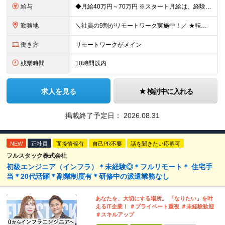
給与
◆月給40万円～70万円 ※スタート月給は、経験・能力・前職の給与等を考慮の上で決定いたします。 ※上記金額には残業の有無に関わらず、 月30時間分の固定残業代（7万6,000円～13万3,000円
勤務地
＼社員の9割がリモートワーク実施中！／ ★転勤ナシ！ ★UIターン歓迎！ 関東、関西、東海、九州・中国エリアの各プロジェクト先から希望を優先して決定。 ※リモート案件も多数あり！ ◆関東エリア
働き方
リモートワークがメイン
残業時間
10時間以内
求人を見る
検討中に入れる
掲載終了予定日：
2026.08.31
NEW
正社員
面接情報有
自己PR不要
話を聞きたい応募可
フルスタック株式会社
初級エンジニア（インフラ）＊未経験◎＊フルリモート＊ 住宅手
当＊20代活躍＊副業制度有＊研修中の派遣業務なし
あなたを、大切にする場所。 「なりたい」を叶
えるIT企業！ ＃プライベート重視 ＃未経験歓迎
＃スキルアップ