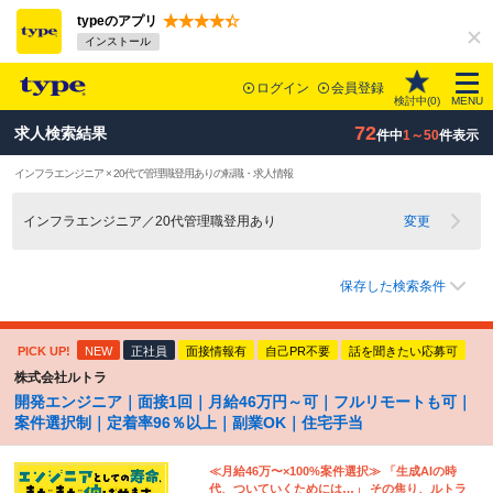
typeのアプリ
インストール
ログイン
会員登録
検討中(
0
)
MENU
72
求人検索結果
件中
1～50
件表示
インフラエンジニア × 20代で管理職登用ありの転職・求人情報
インフラエンジニア／20代管理職登用あり
変更
保存した検索条件
PICK UP!
NEW
正社員
面接情報有
自己PR不要
話を聞きたい応募可
株式会社ルトラ
開発エンジニア｜面接1回｜月給46万円～可｜フルリモートも可｜
案件選択制｜定着率96％以上｜副業OK｜住宅手当
≪月給46万〜×100%案件選択≫ 「生成AIの時
代、ついていくためには…」 その焦り、ルトラ