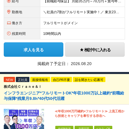
給与
【前職給与保証】 月給35万円～70万円＋賞与年2回＋各種手当 ※前職の給与・スキル・経験を考慮の上、決定いたします。 ※月給には固定残業代（月30時間分／5万円～10万円）を含みます。超過分は別途
勤務地
＼社員の7割がフルリモート実施中！／ 東京23区内など1都3県を中心としたプロジェクト先での勤務となります。 ※勤務地は希望を考慮します ≪本社≫ 東京都渋谷区恵比寿南1丁目3番7号 隅越ビル5階
働き方
フルリモートがメイン
残業時間
10時間以内
求人を見る
検討中に入れる
掲載終了予定日：
2026.08.20
NEW
正社員
面接情報有
自己PR不要
話を聞きたい応募可
株式会社Ｃｒａｎｅ＆Ｉ
インフラエンジニア*フルリモートOK*年収1000万以上確約*前職給
与保障*残業月9.8h*40代50代活躍
≪年収1000万円確約×フルリモート≫ 上流工程か
ら技術とキャリアを牽引する存在へ
未経験歓迎
学歴不問
ベテランOK