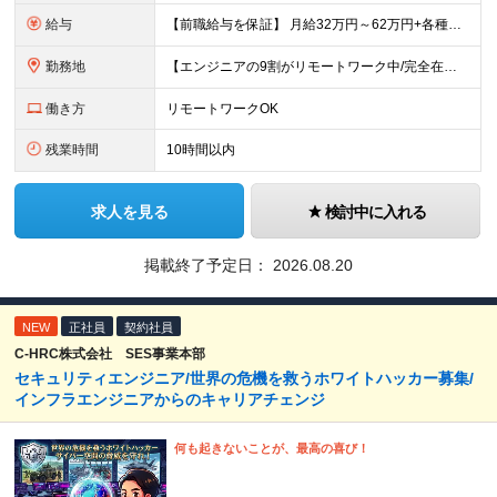
給与
【前職給与を保証】 月給32万円～62万円+各種手当+決算賞与 ★資格手当や資格取得報奨金、役職手当など待遇、福利厚生が充実！ ★1年で年収60万円以上アップした社員が多数！ ※経験・スキルを考慮
勤務地
【エンジニアの9割がリモートワーク中/完全在宅ワークで働くメンバーも◎】 現在、エンジニアの約9割がリモートワークを実施。 そのうち約3割がフルリモートで勤務しており、地方在住のメンバーも活躍していま
働き方
リモートワークOK
残業時間
10時間以内
求人を見る
検討中に入れる
掲載終了予定日：
2026.08.20
NEW
正社員
契約社員
C-HRC株式会社 SES事業本部
セキュリティエンジニア/世界の危機を救うホワイトハッカー募集/
インフラエンジニアからのキャリアチェンジ
何も起きないことが、最高の喜び！