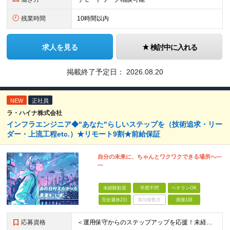
残業時間
10時間以内
求人を見る
検討中に入れる
掲載終了予定日：
2026.08.20
NEW
正社員
ラ・ハイナ株式会社
インフラエンジニア◆"あなた"らしいステップを（技術追求・リー
ダー・上流工程etc.）★リモート9割★前給保証
自分の未来に、ちゃんとワクワクできる場所へ―
―
未経験歓迎
学歴不問
ベテランOK
完全週休2日
賞与複数月
面接1回
応募資格
＜運用保守からのステップアップを応援！未経験からの挑戦も大歓迎です♪＞ ■インフラエンジニアとして何らかの実務経験がある方（経験領域不問） ■学歴不問 【こんな方にピッタリの環境です！】 ・運用保守