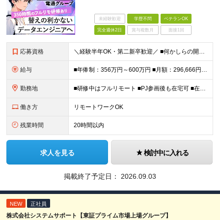
未経験歓迎
学歴不問
ベテランOK
完全週休2日
賞与複数月
面接1回
応募資格
＼経験半年OK・第二新卒歓迎／ ■何かしらの開発経験をお持ちの方※使用言語不問 ■学歴不問 ＊幅広い技術に挑戦したい方を歓迎！ ＼＼こんな方にピッタリ／／ □モダンな開発環境にチャレンジしたい方 □
給与
■年俸制：356万円～600万円 ■月額：296,666円～500,000円 ※スキル・経験を考慮し決定 ※上記には固定残業代（45時間分／75,375円〜127,980円）を含む ※超過分は別途支
勤務地
■研修中はフルリモート ■PJ参画後も在宅可 ■在宅勤務手当あり ＜本社＞ 東京都新宿区西新宿8-17-1 住友不動産新宿グランドタワー27階 ※転勤なし （変更の範囲）会社の定める事業所
働き方
リモートワークOK
残業時間
20時間以内
求人を見る
検討中に入れる
掲載終了予定日：
2026.09.03
NEW
正社員
株式会社システムサポート【東証プライム市場上場グループ】