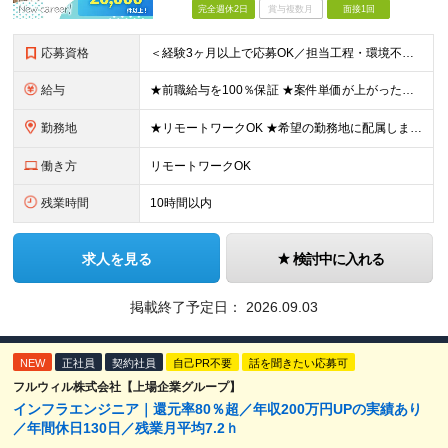
完全週休2日
賞与複数月
面接1回
応募資格
＜経験3ヶ月以上で応募OK／担当工程・環境不問／ブランクOK＞ ★20代～50代まで幅広く活躍中 ★キャリア20年以上のベテランも歓迎 ★子育てと両立しながら働く社員も在籍 ★ブランクあり・正社員デビ
給与
★前職給与を100％保証 ★案件単価が上がったら即昇給反映！ ＼想定年収420万円～1080万円／ 月給35万円～90万円＋交通費全額支給＋各種手当 平均150～200万円年収UPを実現！ ーーー
勤務地
★リモートワークOK ★希望の勤務地に配属します ★転居を伴う転勤はありません お客様先での勤務となります。 ■東京本社／東京都新宿区西新宿1-20-3 ■大阪支社／大阪府大阪市中央区安土町2-3
働き方
リモートワークOK
残業時間
10時間以内
求人を見る
検討中に入れる
掲載終了予定日：
2026.09.03
NEW
正社員
契約社員
自己PR不要
話を聞きたい応募可
フルウィル株式会社【上場企業グループ】
インフラエンジニア｜還元率80％超／年収200万円UPの実績あり
／年間休日130日／残業月平均7.2ｈ