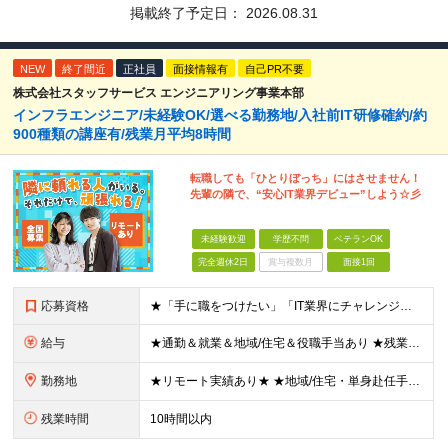
掲載終了予定日：
2026.08.31
NEW
終了間近
正社員
面接情報有
自己PR不要
株式会社スタッフサービス エンジニアリング事業本部
インフラエンジニア/未経験OK/選べる勤務地/入社前IT研修確約/約
900種類の講座有/残業月平均8時間
転職しても「ひとりぼっち」にはさせません！
先輩の隣で、“安心IT業界デビュー”しよう☆彡
未経験歓迎
学歴不問
ベテランOK
完全週休2日
賞与複数月
面接1回
応募資格
★「手に職をつけたい」「IT業界にチャレンジしたい」方歓迎！ ■学歴不問 ■IT知識・理系文系不問！未経験・第二新卒OK ★ITサポート・IT事務やエンジニアの経験をお持ちの方は優遇します！ 地方在
給与
★通勤＆就業＆地域/住宅＆役職手当あり ★残業代は全額支給 ★選べる給与制度あり！ ■東京・神奈川・千葉・埼玉勤務の場合 月給24.5万円～55万円＋諸手当 （残業代は全額支給） (20,000円の
勤務地
★リモート実績あり★ ★地域/住宅・単身赴任手当などサポートも万全 ★転任費用や寮・社宅制度も完備しています ★勤務地については希望を考慮の上、決定します ★面接地エリアでの就業率92％以上！ 『地
残業時間
10時間以内