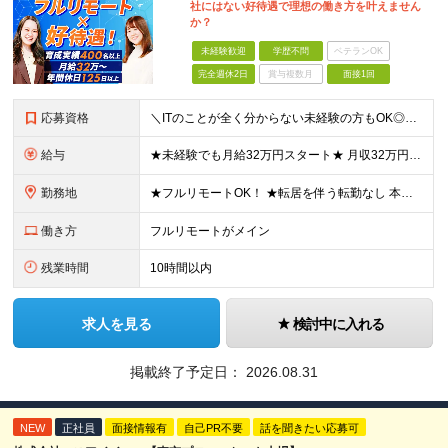
社にはない好待遇で理想の働き方を叶えません
か？
未経験歓迎
学歴不問
ベテランOK
完全週休2日
賞与複数月
面接1回
応募資格
＼ITのことが全く分からない未経験の方もOK◎／≪ポテンシャル採用実施中≫ ★未経験OK！フリータからの正社員デビューもOK！ ★学歴不問 ≪こんな方にピッタリです！≫ ◎未経験から本気でエンジニア
給与
★未経験でも月給32万円スタート★ 月収32万円～35万円＋各種手当（資格手当だけで毎月15万の上乗せ実績あり！） ★資格手当豊富！1資格につき最大3万円支給 ★功績手当の導入で、毎月のお給与に上乗
勤務地
★フルリモートOK！ ★転居を伴う転勤なし 本社またはプロジェクト先にて勤務いただきます！ ※プロジェクト先は一都三県及び23区内がメイン 【本社】 東京都新宿区神楽坂1-2 研究社英語センタービ
働き方
フルリモートがメイン
残業時間
10時間以内
求人を見る
検討中に入れる
掲載終了予定日：
2026.08.31
NEW
正社員
面接情報有
自己PR不要
話を聞きたい応募可