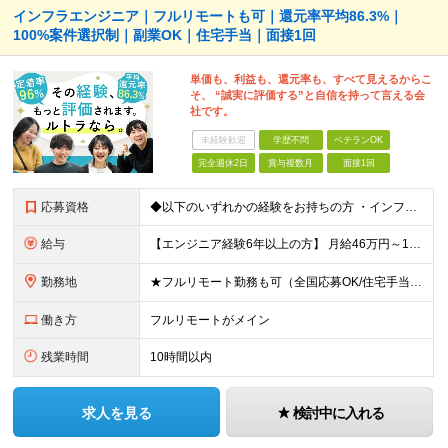
インフラエンジニア｜フルリモートも可｜還元率平均86.3%｜
100%案件選択制｜副業OK｜住宅手当｜面接1回
単価も、利益も、還元率も、すべて見えるからこ
そ、 “誠実に評価する”と自信を持って言える会
社です。
未経験歓迎
学歴不問
ベテランOK
完全週休2日
賞与複数月
面接1回
応募資格
◆以下のいずれかの経験をお持ちの方 ・インフラ設計・構築の実務経験（オンプレ/クラウドどちらもOK） ・クラウド環境下での運用保守に関する実務経験 ◆学歴不問 ＜こんな方は特に歓迎します＞ ◎これま
給与
【エンジニア経験6年以上の方】 月給46万円～100万円（固定残業代含む） ※上記月給には月30時間分の固定残業代（月8万7,400円～月19万円）を含む。超過分は全額支給。 【エンジニア経験4年以
勤務地
★フルリモート勤務も可（全国応募OK/住宅手当を支給します） ※案件によって常駐が必要になる場合があります。 ※希望がない限り、転勤はありません ※U・Iターン歓迎 ★ルトラの社員は全国各地で活躍中
働き方
フルリモートがメイン
残業時間
10時間以内
求人を見る
検討中に入れる