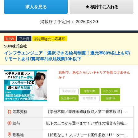
求人を見る
検討中に入れる
掲載終了予定日：
2026.08.20
NEW
正社員
話を聞きたい応募可
SUN株式会社
インフラエンジニア｜選択できる給与制度！還元率80%以上も可/
リモートあり/賞与年2回/月残業10h以下
SUNで、あなたらしいキャリアを見つけません
か？
未経験歓迎
学歴不問
ベテランOK
完全週休2日
賞与複数月
面接1回
応募資格
【学歴不問／業種未経験歓迎／第二新卒歓迎】 ■IT・システムエンジニアの実務経験をお持ちの方※工程や使用言語、経験年数は不問 ◎転職回数は不問 ＼下記のような方にオススメ／ ・安定した収入を得たい方
給与
以下の二つから選べます！いずれの場合も前職の給与を考盛し給与シミュレーションを作成します。 【プロセス型（コツコツ給与を上げたい方向け）】 ■月給25万円～50万円 ※年齢や社歴、仕事の取り組み姿勢
勤務地
【転勤なし！フルリモート案件多数！U・Iターン歓迎】 一都三県を中心に豊富な案件を保有しております！ 東京・愛知・大阪・広島・福岡・新潟の 各プロジェクト先または自社拠点 ※勤務地は希望を考慮します