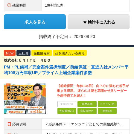
残業時間
10時間以内
求人を見る
検討中に入れる
掲載終了予定日：
2026.08.20
NEW
正社員
面接情報有
話を聞きたい応募可
株式会社ＵＮＩＴＥ ＮＥＯ
PM・PL候補／完全案件選択制度／前給保証・直近入社メンバー平
均108万円年収UP／プライム上場企業案件多数
【前給保証・年休134日】 向上心に満ちた若手が
集まる環境。 彼らの才能を花開かせるリーダー
を高待遇でお迎え！
未経験歓迎
学歴不問
ベテランOK
完全週休2日
賞与複数月
面接1回
応募資格
＜必須条件＞ ・エンジニアとしての実務経験5年以上 ＜尚可条件＞ ・PM、PL経験 ・後輩指導やチームリーダーなど、何らかのリード経験 ※リーダー未経験の方のご応募も大歓迎です！ポテンシャル採用を