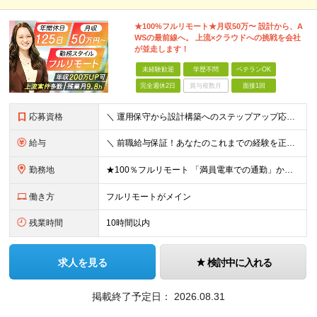
★100%フルリモート★月収50万〜 設計から、A
WSの最前線へ。 上流×クラウドへの挑戦を会社
が並走します！
未経験歓迎
学歴不問
ベテランOK
完全週休2日
賞与複数月
面接1回
応募資格
＼ 運用保守から設計構築へのステップアップ応援！ ／ ★学歴・分野不問（運用保守経験のみでも歓迎） ★「設計・構築に挑戦したい」「市場価値を高めたい」という意欲を重視！ ┗豊富な案件（SIer直下など
給与
＼ 前職給与保証！あなたのこれまでの経験を正当評価 ／ ★月収50万円～スタート！【年俸600万～1,162万8,000円（12分割）】 ――「頑張りが給与に直結しない…」そんな不満とは無縁の環境で
勤務地
★100％フルリモート 「満員電車での通勤」から卒業できます！ ★転勤なし 【本社】 東京都新宿区神楽坂1-2 研究社英語センタービル3階 本社またはプロジェクト先にて勤務いただきます！ ※プロジ
働き方
フルリモートがメイン
残業時間
10時間以内
求人を見る
検討中に入れる
掲載終了予定日：
2026.08.31