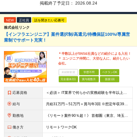
掲載終了予定日：
2026.08.24
NEW
正社員
話を聞きたい応募可
株式会社リンク
【インフラエンジニア】案件選択制/高還元/待機保証100%/専属営
業制でサポート充実！
＊半数以上がSNS&社員などの紹介による入社！
＊ エンジニア仲間に、大切な人に、紹介したい
会社。
未経験歓迎
学歴不問
ベテランOK
完全週休2日
賞与複数月
面接1回
応募資格
＜必須＞ IT業界で何らかの実務経験を半年以上お持ちの方（使用言語不問） ＜こんなご希望があれば、ぜひ当社にご相談ください＞ ◎ スキルや成果にしっかり見合った給与を受け取りたい ◎ 残業を
給与
月給31万円～51万円＋賞与年3回 ※想定年収394万円～1,032万円 ★年間300万円の賞与実績あり ★平均昇給額3万円 ★エンジニアへの還元率75％（実質78.9%） ※経験・能力を考慮し
勤務地
《リモート案件90％超！》 首都圏（東京、埼玉、千葉、神奈川）、大阪、名古屋、福岡のプロジェクト先やリモートでの勤務となります。 ※面接から入社まで全てオンラインで完結できます！ ※帰社日自
働き方
リモートワークOK