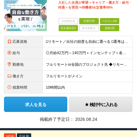
入社した全員が希望＜キャリア・働き方・給与・
待遇＞を実現⇒待機者0&定着率98%
未経験歓迎
学歴不問
ベテランOK
完全週休2日
賞与複数月
面接1回
応募資格
□リモート／出社の頻度も自由に選べる □選考は役員とWeb面談1回のみ □学歴不問／第二新卒歓迎／ブランクOK 【応募条件】 ◎インフラエンジニアの実務経験1年以上をお持ちの方 └運用・監視だけの方
給与
◎月給42万円～140万円＋インセンティブ＋各種手当 ・エンジニア平均年収640万円 ・入社したエンジニア全員年収UP！平均180万円UP！ ・還元率80~95%！平均還元率86.9% ・単価連動型⇒
勤務地
フルリモートor全国のプロジェクト先 ◆リモート実施率93%（リモート／出社の頻度も自分で選べる） ◆UIターン歓迎！転勤なし ※(変更の範囲)上記を除く当社関連勤務地 ＼独立した評価機関による評価
働き方
フルリモートがメイン
残業時間
10時間以内
求人を見る
検討中に入れる
掲載終了予定日：
2026.08.24
NEW
正社員