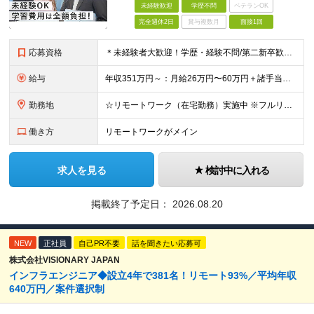
未経験歓迎
学歴不問
ベテランOK
完全週休2日
賞与複数月
面接1回
応募資格
＊未経験者大歓迎！学歴・経験不問/第二新卒歓迎/充実研修/WEB面接可能＊ ▼未経験歓迎＆完全ポテンシャル採用！▼ 基礎のキソから学べる研修があるので経験は一切不問！ 面接では「あなたの想い」を教
給与
年収351万円～：月給26万円〜60万円＋諸手当＋インセンティブ（２種）＋賞与 ★Point 設立から9ヶ月で全社員2万円の昇給実績 ※成果はしっかりと還元いたします！ ★Point 100％年
勤務地
☆リモートワーク（在宅勤務）実施中 ※フルリモート可 【グループ本社】東京都中央区八丁堀3-6-6 アド京橋ビル2F ∟宝町駅 5分/京橋駅 7分/八丁堀駅7分/JR東京駅10分 【プロジェクト先
働き方
リモートワークがメイン
求人を見る
検討中に入れる
掲載終了予定日：
2026.08.20
NEW
正社員
自己PR不要
話を聞きたい応募可
株式会社VISIONARY JAPAN
インフラエンジニア◆設立4年で381名！リモート93%／平均年収
640万円／案件選択制