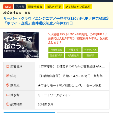
NEW
正社員
面接情報有
自己PR不要
話を聞きたい応募可
株式会社ＣＡＩＲＮ
サーバー・クラウドエンジニア／平均年収120万円UP／厚労省認定
『ホワイト企業』案件選択制度／年休129日
＼入社後 99％が『50～650万円』の年収UP！／
面接では入社5年間の「想定案件＆年収」をお伝
えします！
未経験歓迎
学歴不問
ベテランOK
完全週休2日
賞与複数月
面接1回
応募資格
【応募要件】 ◎IT業界で何らかの実務経験がある方 └2～3ヶ月の実務経験のある方は歓迎します！ 例）PCキッティングやモバイル通信基地局の業務経験者など インフラエンジニアとして経験のある方は、
給与
【前職給与保証】 月給23.3万～90万円＋賞与年2回＋インセンティブ ★年収1000万円以上の実績あり！ ※上記月給には月20～30時間分（2万9,300円～21万7,900円）の固定残業代を含み
勤務地
★フルリモート可／転勤なし／U・Iターン歓迎★ ◎勤務地は相談の上、ご自宅近くに調整します！ 【勤務地】 本社、または東京／埼玉／千葉／神奈川／愛知／仙台のクライアント先 ◎完全在宅（フルリモート）
働き方
リモートワークがメイン
残業時間
10時間以内