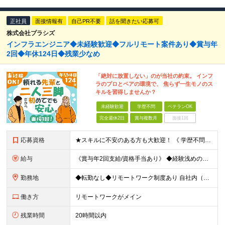
正社員
面接情報有
自己PR不要
話を聞きたい応募可
株式会社プラシズ
インフラエンジニア◆未経験歓迎◆フルリモート案件あり◆賞与年
2回◆年休124日◆残業少なめ
「絶対に放置しない」のが当社の約束。 インフ
ラのプロとペアの環境で、 焦らず一生モノのス
キルを習得しませんか？
未経験歓迎
学歴不問
ベテランOK
完全週休2日
賞与複数月
面接1回
応募資格
★スキルに不安のある方も大歓迎！ 《 学歴不問／未経験歓迎／第二新卒OK 》 ★基本的なPCスキルがあればOK！ まずはお気軽にご応募ください◎ ＼このような方にオススメです！／ 《 未経験の方は
給与
《賞与年2回支給/資格手当あり》 ◆経験浅めの方（2～3年程度） 月給26万円～38万円＋各種手当＋賞与年2回(※賞与昨年度実績) ◆未経験の方 月給23万円～＋各種手当＋賞与年2回(※賞与昨年度実
勤務地
◆転勤なし◆リモートワーク制度あり 自社内（本社）または東京都内/1都3県のクライアント先 ※案件によってリモートワークも可能です ※ご自身のご希望や居住地を考慮し決定します ※転居を伴う転勤はあり
働き方
リモートワークがメイン
残業時間
20時間以内