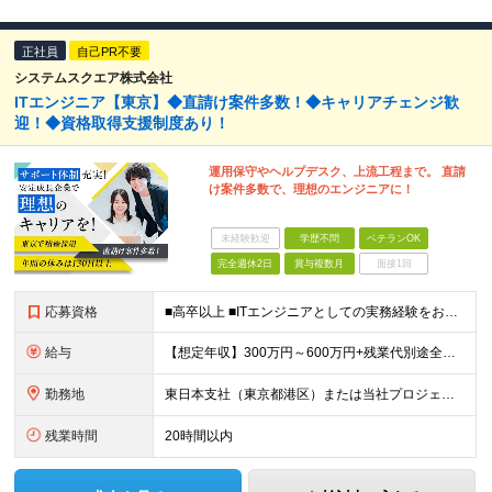
正社員
自己PR不要
システムスクエア株式会社
ITエンジニア【東京】◆直請け案件多数！◆キャリアチェンジ歓
迎！◆資格取得支援制度あり！
運用保守やヘルプデスク、上流工程まで。 直請
け案件多数で、理想のエンジニアに！
未経験歓迎
学歴不問
ベテランOK
完全週休2日
賞与複数月
面接1回
応募資格
■高卒以上 ■ITエンジニアとしての実務経験をお持ちの方 ⇒インフラ、開発問わず、何らかの技術経験をお持ちの方を想定しています。 ★「学ぶ意欲がある方」「コミュニケーション力のある方」大歓迎！
給与
【想定年収】300万円～600万円+残業代別途全額支給+賞与年2回他 月給22万円～ ※みなし残業ではございません。残業代別途全額支給です。 (働かれた分は全額支給させて頂きます。) ※
勤務地
東日本支社（東京都港区）または当社プロジェクト先 ※UIターン歓迎 ＜配属先について＞ 東日本支社には約70名のエンジニアが在籍。 20代～40代まで幅広い年代が活躍しています。 女性エンジニアも
残業時間
20時間以内