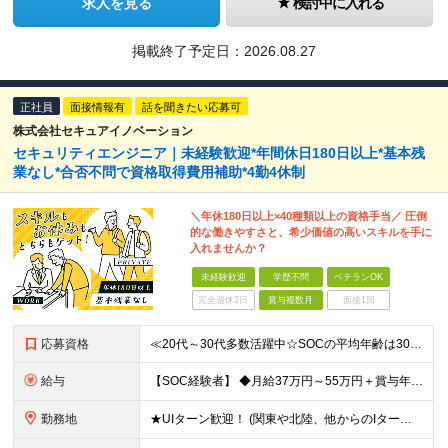
求人を見る
検討中に入れる
掲載終了予定日：
2026.08.27
正社員
面接情報有
話を聞きたい応募可
株式会社セキュアイノベーション
セキュリティエンジニア｜未経験歓迎*年間休日180日以上*基本残
業なし*合否不問で資格取得費用補助*4勤4休制
＼年休180日以上×40種類以上の資格手当／ 圧倒
的な働きやすさと、希少価値の高いスキルを手に
入れませんか？
未経験歓迎
学歴不問
ベテランOK
完全週休2日
賞与複数月
面接1回
応募資格
≪20代～30代多数活躍中☆SOCの平均年齢は30歳≫ ■未経験歓迎 ■学歴不問 ≪こんな方にピッタリ！≫ □サイバーセキュリティやIT業界に興味がある □ずっと必要とされるスキルを身につけて活躍し
給与
【SOC経験者】 ◆月給37万円～55万円＋賞与年2回＋諸手当 └3～5年の経験者を想定 【未経験者】 ◆月給25万円～55万円＋賞与年2回＋諸手当 ※給与については経験・能力・前職給与等を十分に
勤務地
★UIターン歓迎！ (関東や北陸、他からのIターン・外国籍の方の移住などたくさんの例があります！) ■福岡オフィス 福岡県福岡市中央区渡辺通二丁目4番8号 福岡小学館ビル5F サービスオフィス福岡薬