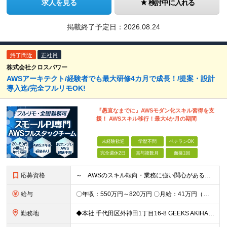
求人を見る
検討中に入れる
掲載終了予定日：
2026.08.24
終了間近
正社員
株式会社クロスパワー
AWSアーキテクト/経験者でも最大研修4カ月で成長！/提案・設計
導入迄/完全フルリモOK!
『愚直なまでに』AWSモダン化スキル習得を支
援！ AWSスキル移行！最大4か月の期間
未経験歓迎
学歴不問
ベテランOK
完全週休2日
賞与複数月
面接1回
応募資格
～ AWSのスキル転向・業務に強い関心がある方、仲間になりませんか？ ～ 【必須条件】 ・学歴不問 ・Webシステム構築経験がある方 ・インフラ、アーキテクチャーの理解、関心がある方 ◆賞与年2回
給与
〇年収：550万円～820万円 〇月給：41万円（固定残業100,898円含）～ 60万円（固定残業152,929円含）＋賞与＋資格手当 ※固定残業は45時間（当社の平均残業は8時間です）。 万が一
勤務地
◆本社 千代田区外神田1丁目16-8 GEEKS AKIHABARA 3階 ◆リモートワーク者多数 ※上記を除く当社関連勤務地