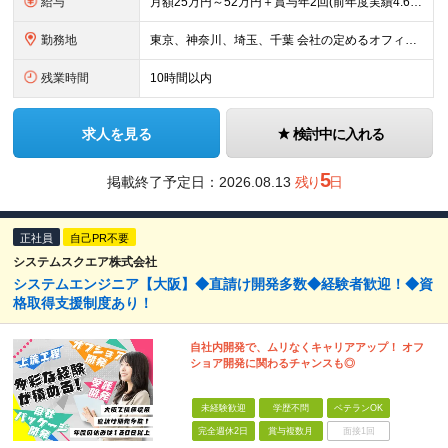
給与
月額25万円～52万円＋賞与年2回(前年度実績4.6ヶ月分) ※知識・スキル・経験年数を最大限考慮し、 十分な話し合いのうえ決定いたします。 ※別途、交通費支給(月5万円まで)あり ※試用期間6ヶ
勤務地
東京、神奈川、埼玉、千葉 会社の定めるオフィス ※通勤時間は考慮します。。
残業時間
10時間以内
求人を見る
検討中に入れる
5
掲載終了予定日：
2026.08.13
残り
日
正社員
自己PR不要
システムスクエア株式会社
システムエンジニア【大阪】◆直請け開発多数◆経験者歓迎！◆資
格取得支援制度あり！
自社内開発で、ムリなくキャリアアップ！ オフ
ショア開発に関わるチャンスも◎
未経験歓迎
学歴不問
ベテランOK
完全週休2日
賞与複数月
面接1回