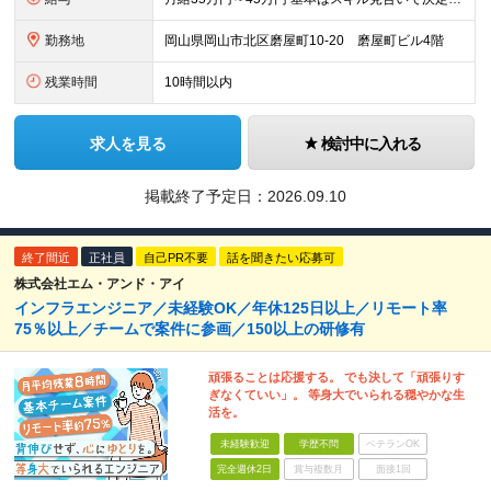
勤務地
岡山県岡山市北区磨屋町10-20 磨屋町ビル4階
残業時間
10時間以内
求人を見る
検討中に入れる
掲載終了予定日：
2026.09.10
終了間近
正社員
自己PR不要
話を聞きたい応募可
株式会社エム・アンド・アイ
インフラエンジニア／未経験OK／年休125日以上／リモート率
75％以上／チームで案件に参画／150以上の研修有
頑張ることは応援する。 でも決して「頑張りす
ぎなくていい」。 等身大でいられる穏やかな生
活を。
未経験歓迎
学歴不問
ベテランOK
完全週休2日
賞与複数月
面接1回