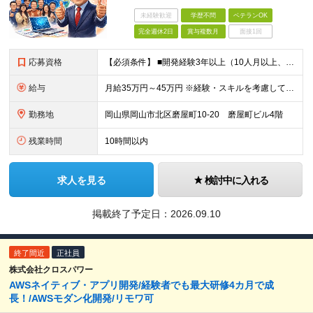
未経験歓迎
学歴不問
ベテランOK
完全週休2日
賞与複数月
面接1回
応募資格
【必須条件】 ■開発経験3年以上（10人月以上、5名以上の体制での経験あり） ■要件定義～上流設計までの経験 ■Web系、フロントエンド、バックエンド共に開発経験あり ■フレームワーク、製品パッケージ
給与
月給35万円～45万円 ※経験・スキルを考慮して決定します。 ※残業代は別途全額支給します。 まずはご経験をお聞かせください。
勤務地
岡山県岡山市北区磨屋町10-20 磨屋町ビル4階
残業時間
10時間以内
求人を見る
検討中に入れる
掲載終了予定日：
2026.09.10
終了間近
正社員
株式会社クロスパワー
AWSネイティブ・アプリ開発/経験者でも最大研修4カ月で成
長！/AWSモダン化開発/リモワ可