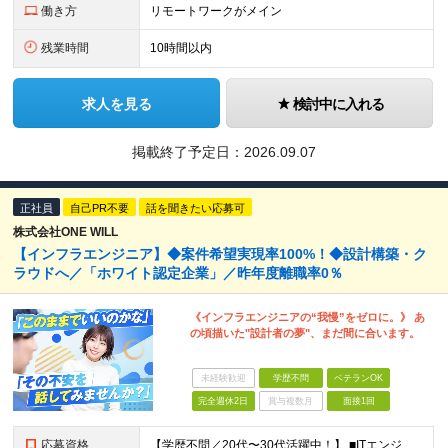
働き方
リモートワークがメイン
残業時間
10時間以内
求人を見る
検討中に入れる
掲載終了予定日：
2026.09.07
正社員
自己PR不要
話を聞きたい応募可
株式会社ONE WILL
【インフラエンジニア】◆案件希望実現率100%！◆設計構築・ク
ラウドへ／「ホワイト認定企業」／昨年度離職率0％
《インフラエンジニアの“我慢”をゼロに。》 あ
の頃描いた"設計者の夢"、まだ間に合います。
未経験歓迎
学歴不問
ベテランOK
完全週休2日
賞与複数月
面接1回
応募資格
【学歴不問／20代〜30代活躍中！】 ■ITエンジニア経験をお持ちの方（年数やフェーズは不問！） ★運用保守のみの経験でも大歓迎です！ 「これから上流工程にステップアップしたい」 「AWS・Azur