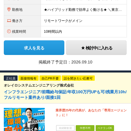
勤務地
★ハイブリッド勤務で効率よく働ける★ ＼東京・大阪で採用実施中！大阪本社！／ 東京もしくは大阪の顧客先、もしくは当社オフィスにて勤務いただきます。 【本社】 大阪府大阪市中央区高麗橋2-2-7 東栄
働き方
リモートワークがメイン
残業時間
10時間以内
求人を見る
検討中に入れる
掲載終了予定日：
2026.09.10
正社員
面接情報有
自己PR不要
話を聞きたい応募可
オレイロシステムエンジニアリング株式会社
インフラエンジニア/前職給与保証/年収100万円UPも可/残業月10h/
フルリモート案件あり/面接1回
業界歴25年の代表が、あなたの「専用エージェン
ト」に！
未経験歓迎
学歴不問
ベテランOK