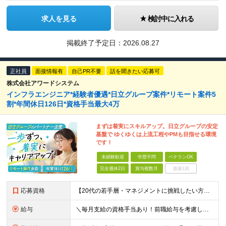
求人を見る
検討中に入れる
掲載終了予定日：
2026.08.27
正社員
面接情報有
自己PR不要
話を聞きたい応募可
株式会社アワードシステム
インフラエンジニア*経験者優遇*日立グループ案件*リモート案件5
割*年間休日126日*資格手当最大4万
まずは着実にスキルアップ。日立グループの安定
基盤で ゆくゆくは上流工程やPMも目指せる環境
です！
未経験歓迎
学歴不問
ベテランOK
完全週休2日
賞与複数月
面接1回
応募資格
【20代の若手層・マネジメントに挑戦したい方歓迎】 ●学歴不問 ●ITに関する何らかの知識や実務経験がある方 （※IT実務未経験でも、金融・公共系の業務知識をお持ちであればOKです！） ★こんな方
給与
＼毎月支給の資格手当あり！前職給与を考慮し相談します／ 月給30万円～50万円＋賞与年2回＋各種手当 ※ご経験・スキルなどを考慮の上、当社規定により優遇 ※固定残業代（30時間分／月57,200円～