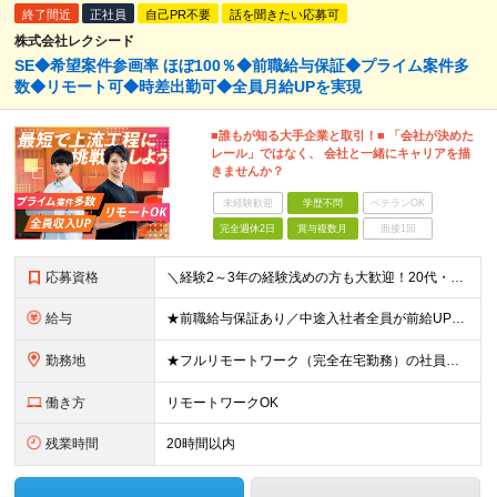
終了間近
正社員
自己PR不要
話を聞きたい応募可
株式会社レクシード
SE◆希望案件参画率 ほぼ100％◆前職給与保証◆プライム案件多
数◆リモート可◆時差出勤可◆全員月給UPを実現
■誰もが知る大手企業と取引！■ 「会社が決めた
レール」ではなく、 会社と一緒にキャリアを描
きませんか？
未経験歓迎
学歴不問
ベテランOK
完全週休2日
賞与複数月
面接1回
応募資格
＼経験2～3年の経験浅めの方も大歓迎！20代・30代が活躍中／ ◆何らかの開発経験をお持ちの方（言語や経験年数は一切不問です） ◆学歴不問 ★コミュニケーションを大切にし、自身のキャリアプランを持って
給与
★前職給与保証あり／中途入社者全員が前給UPで入社！ ■月給30万円～50万円＋賞与（年2回）＋諸手当 ※試用期間3ヶ月あり。期間中の条件変更なし ※経験やスキルを考慮のうえ、決定いたします。 ※固
勤務地
★フルリモートワーク（完全在宅勤務）の社員在籍 ★転勤なし 本社勤務、または東京都内を中心とした一都三県のプロジェクト先となります。 【本社】東京都中央区八丁堀4-13-5 幸ビル5階 (変更の範
働き方
リモートワークOK
残業時間
20時間以内