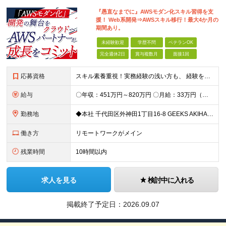
『愚直なまでに』AWSモダン化スキル習得を支
援！ Web系開発⇒AWSスキル移行！最大4か月の
期間あり。
未経験歓迎
学歴不問
ベテランOK
完全週休2日
賞与複数月
面接1回
応募資格
スキル素養重視！実務経験の浅い方も、 経験を活かしたい中堅層も、幅広く歓迎します！ ・学歴不問 ・開発経験、または相当の見識がある方 ◆賞与年2回有◆20～50代まで幅広い年代が活躍中！ ＜
給与
〇年収：451万円～820万円 〇月給：33万円（固定残業87,187円含）～ 60万円（固定残業152,929円含）＋賞与＋資格手当 ※固定残業は45時間（当社の平均残業は8時間です）。 万が一、
勤務地
◆本社 千代田区外神田1丁目16-8 GEEKS AKIHABARA 3階 ◆リモートワーク者多数 ※上記を除く当社関連勤務地
働き方
リモートワークがメイン
残業時間
10時間以内
求人を見る
検討中に入れる
掲載終了予定日：
2026.09.07