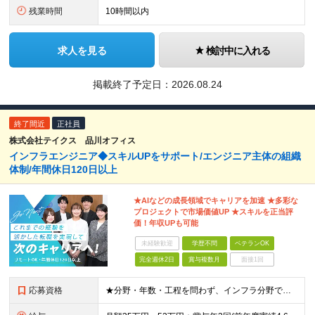
残業時間
10時間以内
求人を見る
検討中に入れる
掲載終了予定日：
2026.08.24
終了間近
正社員
株式会社テイクス 品川オフィス
インフラエンジニア◆スキルUPをサポート/エンジニア主体の組織
体制/年間休日120日以上
★AIなどの成長領域でキャリアを加速 ★多彩な
プロジェクトで市場価値UP ★スキルを正当評
価！年収UPも可能
未経験歓迎
学歴不問
ベテランOK
完全週休2日
賞与複数月
面接1回
応募資格
★分野・年数・工程を問わず、インフラ分野でのエンジニア経験をお持ちの方 ★学歴不問！ ※微経験、ブランクのある方も大歓迎です！ ※今回の募集では一人でも多くの方とお会いさせていただく予定です！ ≪