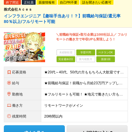
終了間近
正社員
面接情報有
自己PR不要
話を聞きたい応募可
株式会社Ａｃｅｓ
インフラエンジニア【趣味手当あり！？】前職給与保証/還元率
80％以上/フルリモート可能
＼前職給与保証×取引企業は1000社以上／ フルリ
モートの働き方で年収UPも実現しよう！
未経験歓迎
学歴不問
ベテランOK
完全週休2日
賞与複数月
面接1回
応募資格
★20代～40代、50代の方ももちろん大歓迎です！ ◆学歴不問 ◆インフラエンジニアとして何かしらの経験をお持ちの方（年数・言語不問） ≪こんな方も歓迎します！≫ 「スキルアップしたい」 「スキルに
給与
★前職給与保証！前職から月給23万円アップしたエンジニアも！ ★還元率80％以上 ≪開発エンジニア経験が1年未満の場合≫ ◆月給25万円以上＋賞与2回（2ヶ月分） ≪開発エンジニア経験が経
勤務地
★フルリモートも可能！ ★地元で働きたい方も歓迎 東京23区内を中心とした首都圏のクライアント先（東京、神奈川、千葉、埼玉、茨城など）での勤務となります。 本社／神奈川県川崎市川崎区駅前本町11-
働き方
リモートワークがメイン
残業時間
20時間以内