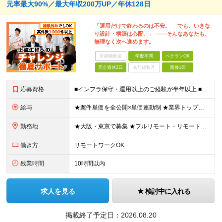
元率最大90%／最大年収200万UP／年休128日
「運用だけで終わるのは不安。 でも、いきな
り設計・構築は心配。」 ——そんなあなたも、
無理なく次へ進めます。
未経験歓迎
学歴不問
ベテランOK
完全週休2日
賞与複数月
面接1回
応募資格
■インフラ保守・運用以上のご経験が半年以上 ■学歴不問/ブランクOK ※運用・保守／テスター／デバッガー／キッティングのみの経験でもOKです。 《 こんな気持ちがあれば、まず話しましょう！ 》 ・
給与
★案件単価を全公開×単価連動制 ★業界トップクラスの還元率（75％～90％） ★年収200万円UPの実績あり！ 月給35～85万円（固定残業代含む）＋賞与年1回＋各種手当 ※固定残業代は、時間外労働
勤務地
★大阪・東京で募集 ★フルリモート・リモートワークOK ★出社派も大歓迎！駅チカオフィスで通勤ラクラク ★会社都合の転勤なし ■大阪本社 大阪府大阪市北区西天満5丁目16-3 西天満ファイブビル 6
働き方
リモートワークOK
残業時間
10時間以内
求人を見る
検討中に入れる
掲載終了予定日：
2026.08.20