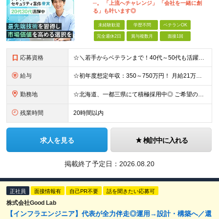
─。 「上流へチャレンジ」 「会社を一緒に創
る」も叶います◎
未経験歓迎
学歴不問
ベテランOK
完全週休2日
賞与複数月
面接1回
応募資格
☆＼若手からベテランまで！40代～50代も活躍中／☆ ◆学歴不問 ◆実務未経験OK ◆経験不問 【☆こんな方を大歓迎しています！☆】 □情報系・工学系の大学（専門学校）を卒業された方 □職業訓練校を
給与
☆初年度想定年収：350～750万円！ 月給21万円～55万円＋残業代全額支給＋各種手当！ 【500以上の給与テーブルで納得感ある評価体制◎】 【様々な手当をご用意しています！】 ◆通勤手当 ◆
勤務地
☆北海道、一都三県にて積極採用中◎ ご希望の勤務地を考慮し、北海道、一都三県のお客様先、もしくはオフィスにて勤務いただきます！ 【該当地域】 └北海道・埼玉・東京・神奈川・千葉 ◆本社 東京都港区
残業時間
20時間以内
求人を見る
検討中に入れる
掲載終了予定日：
2026.08.20
正社員
面接情報有
自己PR不要
話を聞きたい応募可
株式会社Good Lab
【インフラエンジニア】代表が全力伴走◎運用→設計・構築へ／還