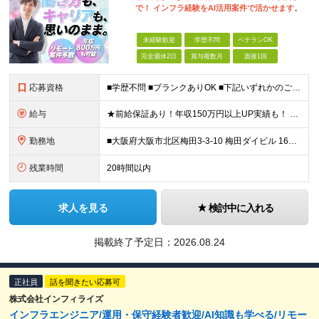
で！ インフラ経験をAI活用案件で活かせます。
未経験歓迎
学歴不問
ベテランOK
完全週休2日
賞与複数月
面接1回
応募資格
■学歴不問 ■ブランクありOK ■下記いずれかのご経験または資格をお持ちの方 ・サーバー、ネットワーク、クラウドいずれかの設計・構築経験 ・AWS、Azure、GCPなどのクラウド環境での実務経験 ・
給与
★前給保証あり！年収150万円以上UP実績も！ ★年収800万円以上も可能 ★賞与やインセンティブ、各種手当あり ----------------------- ■上流・レビュー・提案参画クラスの方
勤務地
■大阪府大阪市北区梅田3-3-10 梅田ダイビル 16階 JR「大阪駅」（JR各線）徒歩約5分／阪急・阪神「大阪梅田駅」（阪急各線・阪神本線）徒歩約8分 ■大阪府大阪市北区芝田2-7-18 LUCI
残業時間
20時間以内
求人を見る
検討中に入れる
掲載終了予定日：
2026.08.24
正社員
話を聞きたい応募可
株式会社インフィライズ
インフラエンジニア/運用・保守経験者歓迎/AI知識も学べる/リモー