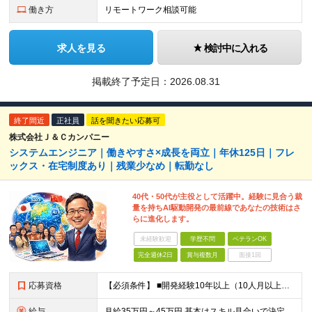
働き方
リモートワーク相談可能
求人を見る
検討中に入れる
掲載終了予定日：
2026.08.31
終了間近
正社員
話を聞きたい応募可
株式会社Ｊ＆Ｃカンパニー
システムエンジニア｜働きやすさ×成長を両立｜年休125日｜フレ
ックス・在宅制度あり｜残業少なめ｜転勤なし
40代・50代が主役として活躍中。経験に見合う裁
量を持ちAI駆動開発の最前線であなたの技術はさ
らに進化します。
未経験歓迎
学歴不問
ベテランOK
完全週休2日
賞与複数月
面接1回
応募資格
【必須条件】 ■開発経験10年以上（10人月以上、5名以上の体制での経験あり） ■要件定義～上流設計までの経験 ■Web系、フロントエンド、バックエンド共に開発経験あり ■フレームワーク、製品パッケー
給与
月給35万円～45万円 基本はスキル見合いで決定します。 まずはご経験をお聞かせください。