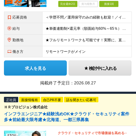
完全週休2日
賞与複数月
面接1回
応募資格
＜学歴不問／運用保守のみの経験も歓迎！／インフラ部門の立ち上げメンバーの募集！＞ ▼必須要件 何らかのインフラエンジニアとしての実務経験をお持ちの方（目安1年以上） ※運用保守フェーズの経験のみでも
給与
★単価連動制×還元率（額面給与60%～65％） ★前職給与保証（入社時の初動給与として考慮します） 月給30万円～60万円＋賞与 ※上記はあくまで下限です。前職の給与・経験・スキルを最大限考慮し決
勤務地
★フルリモートワークも可能です！実際に、直近で石川県からフルリモートで参画している社員もいます。 （フルリモート案件へのアサインが難しい場合は、通勤圏内でのプロジェクト調整となります） ★転勤はありま
働き方
リモートワークがメイン
求人を見る
検討中に入れる
掲載終了予定日：
2026.08.27
正社員
面接情報有
自己PR不要
話を聞きたい応募可
ＨＲプロビジョン株式会社
インフラエンジニア★経験浅めOK★クラウド・セキュリティ案件
多★前給最大限考慮★北海道、一都三県募集
クラウド・セキュリティで市場価値を高める─