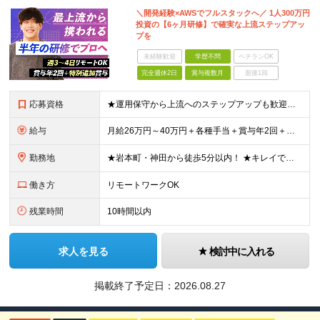
＼開発経験×AWSでフルスタックへ／ 1人300万円
投資の【6ヶ月研修】で確実な上流ステップアッ
プを
未経験歓迎
学歴不問
ベテランOK
完全週休2日
賞与複数月
面接1回
応募資格
★運用保守から上流へのステップアップも歓迎！ ★開発領域からなど、スキルチェンジもOK◎ ■エンジニアとしての実務経験をお持ちの方 ■学歴不問 ≪こんな方はぜひご応募ください≫ ■AWSに関してさ
給与
月給26万円～40万円＋各種手当＋賞与年2回＋特別加算賞与※業績による ※経験、スキルを考慮の上、優遇します ※みなし残業代あり(詳細は面接時に詳しくご説明します) ※試用期間は6ヵ月あり。期間中の
勤務地
★岩本町・神田から徒歩5分以内！ ★キレイでオシャレなデザイナーズオフィスです！ ★転勤なし ■自社オフィス 東京都千代田区神田東紺屋町28-1 VORT神田2 2F (変更の範囲)上記を除く当社
働き方
リモートワークOK
残業時間
10時間以内
求人を見る
検討中に入れる
掲載終了予定日：
2026.08.27