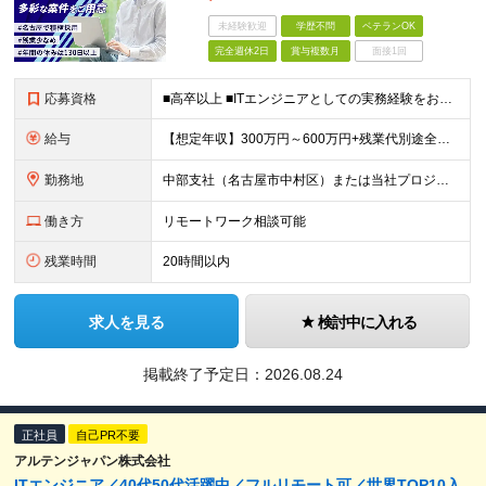
未経験歓迎
学歴不問
ベテランOK
完全週休2日
賞与複数月
面接1回
応募資格
■高卒以上 ■ITエンジニアとしての実務経験をお持ちの方 ⇒インフラ、開発問わず、何らかの技術経験をお持ちの方を想定しています。 ※スキルチェンジやキャリアチェンジの希望も大歓迎です！
給与
【想定年収】300万円～600万円+残業代別途全額支給+賞与年2回他 月給22万円～ ※みなし残業では御座いません。残業代別途全額支給です。 (働かれた分は全額支給させて頂きます。) ※
勤務地
中部支社（名古屋市中村区）または当社プロジェクト先 ※UIターン歓迎 ＜配属先について＞ 昨年移転したばかりの綺麗なオフィスです。 約50名のエンジニアが在籍しており、20代～40代が活躍中。 女
働き方
リモートワーク相談可能
残業時間
20時間以内
求人を見る
検討中に入れる
掲載終了予定日：
2026.08.24
正社員
自己PR不要
アルテンジャパン株式会社
ITエンジニア／40代50代活躍中／フルリモート可／世界TOP10入