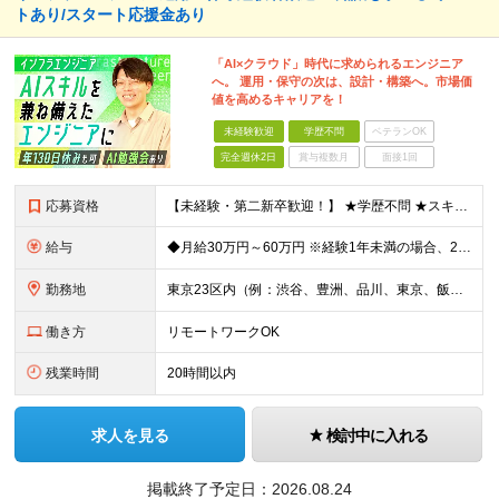
トあり/スタート応援金あり
「AI×クラウド」時代に求められるエンジニア
へ。 運用・保守の次は、設計・構築へ。市場価
値を高めるキャリアを！
未経験歓迎
学歴不問
ベテランOK
完全週休2日
賞与複数月
面接1回
応募資格
【未経験・第二新卒歓迎！】 ★学歴不問 ★スキルや経験は一切不問。私たちが何より大切にしているのは、 「人柄」と「やってみたい」という気持ちです。 ◎インフラ経験を少しでもお持ちの方は優遇いたします
給与
◆月給30万円～60万円 ※経験1年未満の場合、24万円以上でのご提示となります。 ※スキル・ご経験を考慮の上ご提示します ※経験者はこれまで全員が前職からの給与アップを実現 ※みなし残業代あり（月1
勤務地
東京23区内（例：渋谷、豊洲、品川、東京、飯田橋など）の各プロジェクト先 ★転居を伴う転勤なし！勤務地は希望を考慮。 ◎U・Iターン歓迎！ ◎上記勤務地は一例。ご希望や適性、状況を考慮し勤務地を決
働き方
リモートワークOK
残業時間
20時間以内
求人を見る
検討中に入れる
掲載終了予定日：
2026.08.24