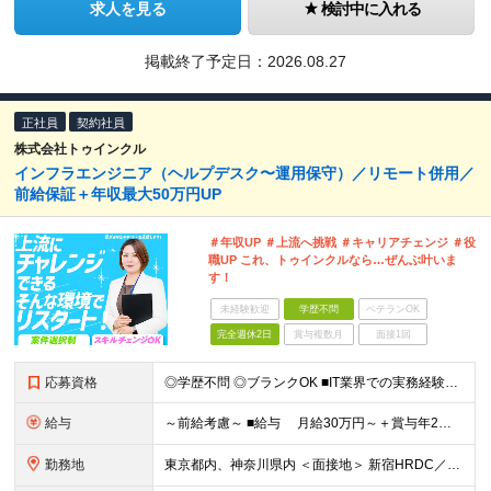
求人を見る
検討中に入れる
掲載終了予定日：
2026.08.27
正社員
契約社員
株式会社トゥインクル
インフラエンジニア（ヘルプデスク〜運用保守）／リモート併用／
前給保証＋年収最大50万円UP
＃年収UP ＃上流へ挑戦 ＃キャリアチェンジ ＃役
職UP これ、トゥインクルなら…ぜんぶ叶いま
す！
未経験歓迎
学歴不問
ベテランOK
完全週休2日
賞与複数月
面接1回
応募資格
◎学歴不問 ◎ブランクOK ■IT業界での実務経験者（1年以上） ヘルプデスク、テスター、コーダー、プログラマー、エンジニアなどを想定しています。「スキルに自信がない」という方も、まずはご応募くださ
給与
～前給考慮～ ■給与 月給30万円～＋賞与年2回＋各種手当 ■賞与 年2回 （6月・12月）※正社員雇用のみ
勤務地
東京都内、神奈川県内 ＜面接地＞ 新宿HRDC／東京都新宿区新宿1-3-12 壱丁目参番館2階 「新宿御苑前駅」より徒歩3分 ★Web面接の場合はTeamsを使用して行います。