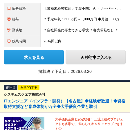
応募資格
【業種未経験歓迎／学歴不問】 AI・サーバー・インフラ技術に興味があり、 先端領域に挑戦したい方を歓迎します！ 【必須条件】 下記いずれかの経験がある方 ◆サーバーエンジニア経験がある方 ◆Linu
給与
＊予定年収：600万円～1,000万円 ◆月給：38万8020円～64万6800円（固定残業代含む） ※固定残業代は月20時間分として、月額52,080円～86,800円を月給に含む。 ※上記を超える
勤務地
＊自社開発に専念できる環境 ＊客先常駐なし ＊数千万円～数億円規模の最新機材が並ぶラボのようなオフィス環境 【東京本社】 東京都中央区晴海1-8-12 晴海アイランド トリトンスクエア オフィスタワ
残業時間
20時間以内
求人を見る
検討中に入れる
掲載終了予定日：
2026.08.20
正社員
自己PR不要
システムスクエア株式会社
ITエンジニア（インフラ・開発）【名古屋】◆経験者歓迎！◆資格
取得支援など育成体制が万全◆大手優良企業と取引
大手優良企業と安定取引！ 上流工程のプロジェ
クトも多彩で、 安心してキャリアアップできま
す◎