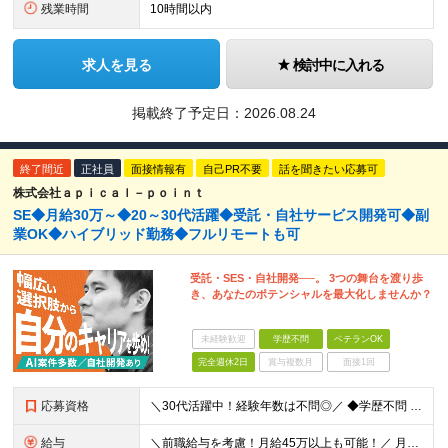
残業時間
10時間以内
求人を見る
検討中に入れる
掲載終了予定日：
2026.08.24
終了間近
正社員
面接情報有
自己PR不要
話を聞きたい応募可
株式会社ａｐｉｃａｌ－ｐｏｉｎｔ
SE◆月給30万～◆20～30代活躍◆受託・自社サービス開発可◆副
業OK◆ハイブリッド勤務◆フルリモートも可
受託・SES・自社開発──。 3つの舞台を渡り歩
き、あなたのポテンシャルを最大化しませんか？
未経験歓迎
学歴不問
ベテランOK
完全週休2日
賞与複数月
面接1回
応募資格
＼30代活躍中！経験年数は不問◎／ ◆学歴不問 ◆何らかのプログラミング・システム開発経験をお持ちの方 ＜こんな方をお待ちしております！＞ ◎幅広い技術領域に挑戦し、スキルの幅を広げたい方 ◎AI・
給与
＼前職給与を考慮！月給45万以上も可能！／ 月給30万円～80万円＋賞与（業績による） ※スキルや経験により決定いたします ※固定残業代（月30時間分／5万5102円～）を含みます。超過分は別途支給