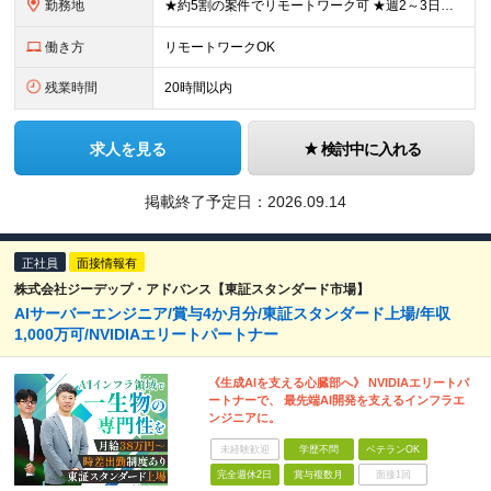
勤務地
★約5割の案件でリモートワーク可 ★週2～3日在宅勤務OK 各プロジェクト先（東京23区内／横浜市／川崎市）または本社での勤務となります。 【本社】神奈川県横浜市中区扇町2-4-2 ※(変更の範
働き方
リモートワークOK
残業時間
20時間以内
求人を見る
検討中に入れる
掲載終了予定日：
2026.09.14
正社員
面接情報有
株式会社ジーデップ・アドバンス【東証スタンダード市場】
AIサーバーエンジニア/賞与4か月分/東証スタンダード上場/年収
1,000万可/NVIDIAエリートパートナー
《生成AIを支える心臓部へ》 NVIDIAエリートパ
ートナーで、 最先端AI開発を支えるインフラエ
ンジニアに。
未経験歓迎
学歴不問
ベテランOK
完全週休2日
賞与複数月
面接1回