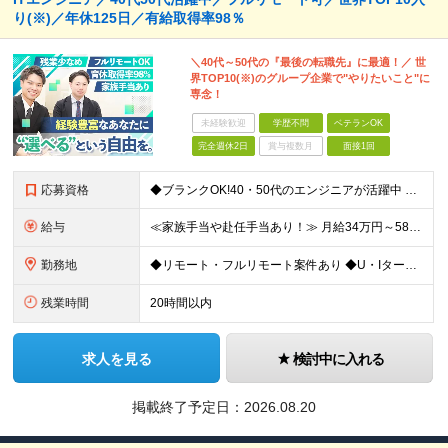
り(※)／年休125日／有給取得率98％
＼40代～50代の『最後の転職先』に最適！／ 世
界TOP10(※)のグループ企業で"やりたいこと"に
専念！
未経験歓迎
学歴不問
ベテランOK
完全週休2日
賞与複数月
面接1回
応募資格
◆ブランクOK!40・50代のエンジニアが活躍中 ◆社会人経験10年以上の方も歓迎いたします！ ■学歴不問 ■何らかのIT系職種の実務経験をお持ちの方（経験年数不問） ※SE／PG・運用・保守・ヘル
給与
≪家族手当や赴任手当あり！≫ 月給34万円～58万円＋賞与＋各種手当 ※前職の給与・経験・スキルなどを考慮のうえで決定します ※残業代は1分単位で全額支給します ※試用期間3ヶ月。その間の給与・待遇
勤務地
◆リモート・フルリモート案件あり ◆U・Iターン歓迎 ◆配属先は希望を最大限考慮します！ ◆転勤・転居についてはご相談が可能です 各拠点、または関東・東海の各プロジェクト先での勤務となります。 ※会
残業時間
20時間以内
求人を見る
検討中に入れる
掲載終了予定日：
2026.08.20