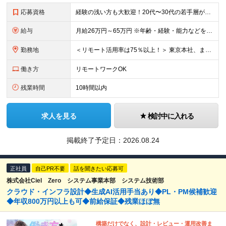
応募資格
経験の浅い方も大歓迎！20代〜30代の若手層が活躍できる環境です。 ◎学歴不問 ◎未経験OK ＼このような方にオススメです／ ◎常に成長を求められる環境に少し疲れてしまった方 ◎会社からの過度なプ
給与
月給26万円～65万円 ※年齢・経験・能力などを十分に考慮の上、当社規定により決定いたします。 （経験者の場合、前職給与や希望を面談でしっかりお伺いし、お互いに納得のいく形で決定します） ・いずれも固
勤務地
＜リモート活用率は75％以上！＞ 東京本社、または東京都・神奈川県・千葉県・埼玉県などの 首都圏の各プロジェクト先。 そのほか、北海道・新潟・茨城・大阪・福岡などの案件もございます。 ※勤務地はご
働き方
リモートワークOK
残業時間
10時間以内
求人を見る
検討中に入れる
掲載終了予定日：
2026.08.24
正社員
自己PR不要
話を聞きたい応募可
株式会社Ciel Zero システム事業本部 システム技術部
クラウド・インフラ設計◆生成AI活用手当あり◆PL・PM候補歓迎
◆年収800万円以上も可◆前給保証◆残業ほぼ無
構築だけでなく、設計・レビュー・運用改善ま