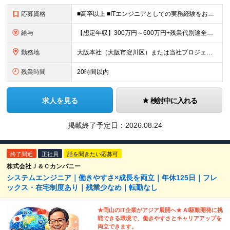
応募資格
■高卒以上 ■ITエンジニアとしての実務経験をお持ちの方 ⇒インフラ、開発問わず、何らかの技術経験をお持ちの方を想定しています。 ★「学ぶ意欲がある方」であれば、未経験の方も大歓迎！ ※スキルチェ
給与
【想定年収】300万円～600万円+残業代別途全額支給+賞与年2回他 月給22万円～ ※みなし残業ではございません。残業代別途全額支給です。 (働かれた分は全額支給させて頂きます。) ※
勤務地
大阪本社（大阪市淀川区）または当社プロジェクト先 ※UIターン歓迎 ＜配属先について＞ ビルを1棟借上げのオフィスで、多数の開発エンジニアが在籍。 20代～40代が中心で、女性エンジニアも多く活躍
残業時間
20時間以内
求人を見る
検討中に入れる
掲載終了予定日：
2026.08.24
終了間近
正社員
話を聞きたい応募可
株式会社Ｊ＆Ｃカンパニー
システムエンジニア｜働きやすさ×成長を両立｜年休125日｜フレ
ックス・在宅制度あり｜残業少なめ｜転勤なし
★岡山のIT企業がアジア展開へ★ AI駆動開発に挑
戦できる環境で、働きやすさとキャリアアップを
両立できます。