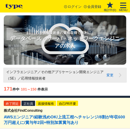
ログイン
会員登録
検討中(
0
)
MENU
応用情報技術者の資格取得で有利に！
データベース・サーバ・ネットワークエンジニ
アの求人
インフラエンジニア／その他アプリケーション開発エンジニア
変更
（SE）／応用情報技術者
171
件中
101～150
件表示
終了間近
正社員
面接情報有
自己PR不要
株式会社FindConsulting
AWSエンジニア/経験浅めOK/上流工程へチャレンジ/8割が年収600
万円超えに/賞与年2回+特別加算賞与あり