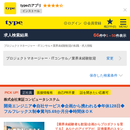
typeのアプリ
インストール
ログイン
会員登録
検討中(
0
)
MENU
66
求人検索結果
件中
1～50
件表示
プロジェクトマネージャー・ITコンサル × 業界未経験歓迎の転職・求人情報
プロジェクトマネージャー・ITコンサル／業界未経験歓迎
変更
保存した検索条件
PICK UP!
正社員
面接情報有
自己PR不要
話を聞きたい応募可
株式会社東証コンピュータシステム
開発エンジニア◆自社サービス◆企画から携われる◆年休128日◆
フルフレックス制◆賞与5.69か月分◆時間休ＯＫ
【業界未経験者も歓迎/企画からプロダクトを育
てる】 あなたのアイデアが、証券業界のスタン