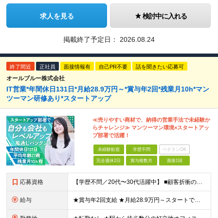
求人を見る
検討中に入れる
掲載終了予定日：
2026.08.24
終了間近
正社員
面接情報有
自己PR不要
話を聞きたい応募可
オールブルー株式会社
IT営業*年間休日131日*月給28.9万円～*賞与年2回*残業月10h*マン
ツーマン研修あり*スタートアップ
≪売りやすい商材で、納得の営業手法で未経験か
らチャレンジ≫ マンツーマン環境×スタートアッ
プ部署で活躍！
未経験歓迎
学歴不問
ベテランOK
完全週休2日
賞与複数月
面接1回
応募資格
【学歴不問／20代〜30代活躍中】 ■顧客折衝の経験をお持ちの方、 またはソリューション営業の経験をお持ちの方 （業界・年数不問） IT業界の知識がない方も大歓迎！ 前職での営業経験やコミュニケ
給与
★賞与年2回支給 ★月給28.9万円～スタートできる ★資格取得支援制度あり！ 月給28万9,000円〜36万8,000円＋賞与年2回＋諸手当 ※経験や能力等を考慮し、当社規定により決定します。