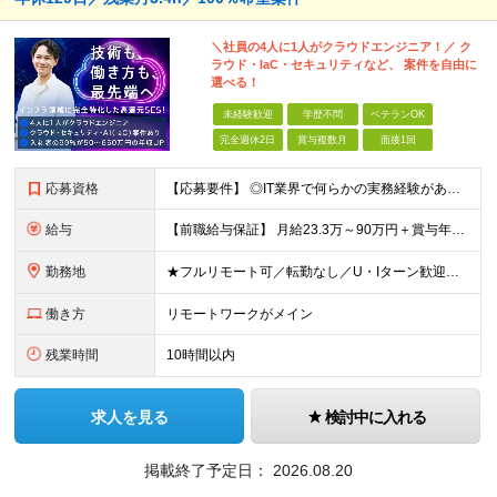
＼社員の4人に1人がクラウドエンジニア！／ ク
ラウド・IaC・セキュリティなど、 案件を自由に
選べる！
未経験歓迎
学歴不問
ベテランOK
完全週休2日
賞与複数月
面接1回
応募資格
【応募要件】 ◎IT業界で何らかの実務経験がある方 └2～3ヶ月の実務経験のある方は歓迎します！ 例）PCキッティングやモバイル通信基地局の業務経験者など インフラエンジニアとして経験のある方は、
給与
【前職給与保証】 月給23.3万～90万円＋賞与年2回＋インセンティブ ★年収1000万円以上の実績あり！ ※上記月給には月20～30時間分（2万9,300円～21万7,900円）の固定残業代を含み
勤務地
★フルリモート可／転勤なし／U・Iターン歓迎★ ◎勤務地は相談の上、ご自宅近くに調整します！ 【勤務地】 本社、または東京／埼玉／千葉／神奈川／愛知／仙台のクライアント先 ◎完全在宅（フルリモート）
働き方
リモートワークがメイン
残業時間
10時間以内
求人を見る
検討中に入れる
掲載終了予定日：
2026.08.20