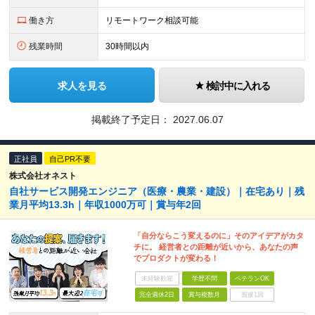
働き方
リモートワーク相談可能
残業時間
30時間以内
求人を見る
検討中に入れる
掲載終了予定日：
2027.06.07
正社員
自己PR不要
株式会社オネスト
自社サービス開発エンジニア（医療・農業・建設）｜在宅あり｜残
業月平均13.3h｜年収1000万可｜賞与年2回
「自分ならこう変えるのに」そのアイデアがカタ
チに。 経営者との距離が近いから、あなたの声
でプロダクトが変わる！
未経験歓迎
学歴不問
ベテランOK
完全週休2日
賞与複数月
面接1回