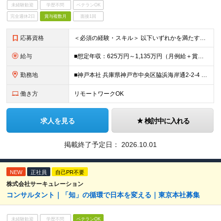
未経験歓迎
学歴不問
ベテランOK
完全週休2日
賞与複数月
面接1回
応募資格
＜必須の経験・スキル＞ 以下いずれかを満たす方 ・ITエンジニア（要件定義、計画立案、PL/PMなど）の業務経験 ・大規模プロジェクトのIT戦略企画・推進、システム導入経験 ・複数部署を巻込んだ何らか
給与
■想定年収：625万円～1,135万円（月例給＋賞与＋諸手当） ※残業手当は残業時間に応じて支給 ※試用期間2ヶ月あり（期間中の労働条件変更無）
勤務地
■神戸本社 兵庫県神戸市中央区脇浜海岸通2-2-4 ※(変更の範囲)業務の都合等により会社の定める事業所への異動を命じることがあります。
働き方
リモートワークOK
求人を見る
検討中に入れる
掲載終了予定日：
2026.10.01
NEW
正社員
自己PR不要
株式会社サーキュレーション
コンサルタント｜「知」の循環で日本を変える｜東京本社募集
未経験歓迎
学歴不問
ベテランOK