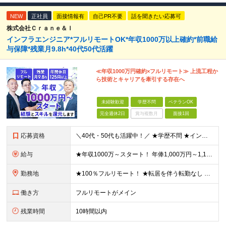
NEW
正社員
面接情報有
自己PR不要
話を聞きたい応募可
株式会社Ｃｒａｎｅ＆Ｉ
インフラエンジニア*フルリモートOK*年収1000万以上確約*前職給
与保障*残業月9.8h*40代50代活躍
≪年収1000万円確約×フルリモート≫ 上流工程か
ら技術とキャリアを牽引する存在へ
未経験歓迎
学歴不問
ベテランOK
完全週休2日
賞与複数月
面接1回
応募資格
＼40代・50代も活躍中！／ ★学歴不問 ★インフラエンジニアの経験を5年以上お持ちの方 ≪こんな方にピッタリです！≫ ◎自身の市場価値を正当に評価してほしい ◎今より年収をアップさせたい ◎多彩な
給与
★年収1000万～スタート！ 年俸1,000万円～1,162万8,000円（12分割） ※経験・スキルを考慮の上決定します ※上記金額には固定残業代（月30h分・158,400円～184,000円
勤務地
★100％フルリモート！ ★転居を伴う転勤なし 本社またはプロジェクト先にて勤務いただきます！ ※プロジェクト先は一都三県及び23区内がメイン 【本社】 東京都新宿区神楽坂1-2 研究社英語センタ
働き方
フルリモートがメイン
残業時間
10時間以内