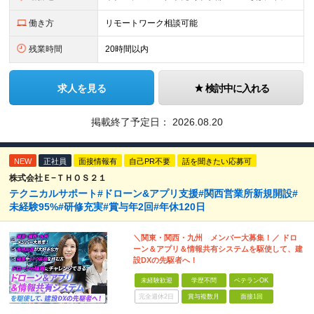
働き方
リモートワーク相談可能
残業時間
20時間以内
求人を見る
検討中に入れる
掲載終了予定日：
2026.08.20
NEW
正社員
面接情報有
自己PR不要
話を聞きたい応募可
株式会社Ｅ−ＴＨＯＳ２１
テクニカルサポート#ドローン&アプリ支援#関西営業所新規開設#
未経験95%#研修充実#賞与年2回#年休120日
＼関東・関西・九州 メンバー大募集！／ ドロ
ーン＆アプリ＆情報共有システムを駆使して、建
設DXの先駆者へ！
未経験歓迎
学歴不問
ベテランOK
完全週休2日
賞与複数月
面接1回