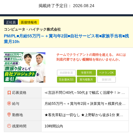
掲載終了予定日：
2026.08.24
正社員
面接情報有
コンピュータ・ハイテック株式会社
PM/PL■月給55万円～＋賞与年2回■自社サービス有■家族手当有■残
業月10h
チームでクライアントの期待を超える。 AIには
到底代替できない醍醐味を味わいませんか。
未経験歓迎
学歴不問
ベテランOK
完全週休2日
賞与複数月
面接1回
応募資格
≪言語不問◎40代～50代まで幅広く活躍中！≫ ■学歴不問 ■開発経験をお持ちの方 ★PM/PL、社内管理職などマネジメント経験をお持ちの方は優遇します！
給与
月給55万円～＋賞与年2回＋決算賞与＋残業代全額支給＋各手当 ※月給の金額は経験やスキルを考慮して、決定します ※残業代は別途全額支給します ※試用期間6ヶ月（期間中の給与・待遇に差異はありません）
勤務地
★客先常駐は一切なし ★上野駅から徒歩1分 東京都台東区東上野3丁目18-7 上野駅前ビル ※（変更の範囲）上記を除く当社関連勤務地
残業時間
10時間以内