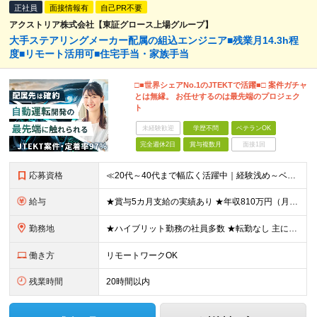
正社員
面接情報有
自己PR不要
アクストリア株式会社【東証グロース上場グループ】
大手ステアリングメーカー配属の組込エンジニア■残業月14.3h程
度■リモート活用可■住宅手当・家族手当
□■世界シェアNo.1のJTEKTで活躍■□ 案件ガチャ
とは無縁。 お任せするのは最先端のプロジェク
ト
未経験歓迎
学歴不問
ベテランOK
完全週休2日
賞与複数月
面接1回
応募資格
≪20代～40代まで幅広く活躍中｜経験浅め～ベテランまで応募OK≫ ◆学歴不問 ◆以下いずれかの経験がある方 ├何らかの組込系の開発経験 └MATLABを用いたモデルベース開発
給与
★賞与5カ月支給の実績あり ★年収810万円（月給49万円＋諸手当+賞与年2回）実例あり ＼あなたの経験を給与に還元いたします／ ▼基本的な組み込みの知識がある方 月給25.4万円～＋各種手当＋賞与
勤務地
★ハイブリット勤務の社員多数 ★転勤なし 主に東京23区内もしくは愛知拠点にてJTEKT関連の組込プロジェクトをお任せします。 ☆その他、愛知・三重・神奈川・群馬・静岡・奈良・大阪でのプロジェクト
働き方
リモートワークOK
残業時間
20時間以内