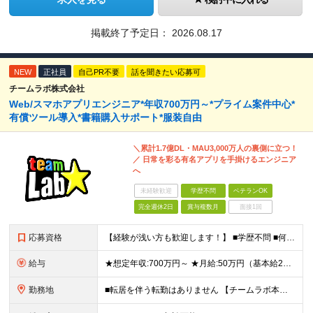
掲載終了予定日：
2026.08.17
NEW
正社員
自己PR不要
話を聞きたい応募可
チームラボ株式会社
Web/スマホアプリエンジニア*年収700万円～*プライム案件中心*
有償ツール導入*書籍購入サポート*服装自由
＼累計1.7億DL・MAU3,000万人の裏側に立つ！
／ 日常を彩る有名アプリを手掛けるエンジニア
へ
未経験歓迎
学歴不問
ベテランOK
完全週休2日
賞与複数月
面接1回
応募資格
【経験が浅い方も歓迎します！】 ■学歴不問 ■何らかのプログラミング言語を用いた開発実務経験3年以上(言語不問) ＼こんな方に向いています／ ・有名アプリや数千万規模のサービス開発に携わりたい方 ・
給与
★想定年収:700万円～ ★月給:50万円（基本給22万円〜＋諸手当21万円1250円～） ※上記に固定残業代（68,750円/月40時間分）を含む。超過分は別途支給 ※試用期間3ヵ月あり。期間中の
勤務地
■転居を伴う転勤はありません 【チームラボ本社】 東京都千代田区神田小川町2-12 小川町進興ビル チームラボ本社他、会社が指定する場所 ※原則出社ですが、合理的な理由がある場合はリモート(在宅勤