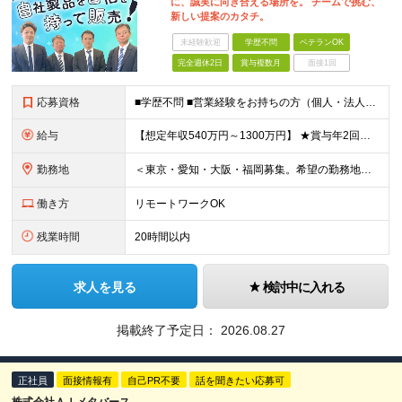
に、誠実に向き合える場所を。 チームで挑む、
新しい提案のカタチ。
未経験歓迎
学歴不問
ベテランOK
完全週休2日
賞与複数月
面接1回
応募資格
■学歴不問 ■営業経験をお持ちの方（個人・法人、業界や商材などは不問） ＜以下のような方を歓迎します＞ ■顧客の話を聴き、本音を引き出せる方 ■断られても気持ちを切り替え、次に進める方 ■受け身では
給与
【想定年収540万円～1300万円】 ★賞与年2回＋勤務地手当＋残業手当（年平均残業時間にて算出）を含む ※基本給＋勤務地手当＋役職手当 ※リーダークラス以上は役職手当含む ※勤務地手当：結婚の有無に
勤務地
＜東京・愛知・大阪・福岡募集。希望の勤務地で働けます＞ 希望通りの配属＆転勤も基本なし！ 「プロジェクト人員の枠を広げたい」などといった、 会社からの強制的な異動・出向依頼はありません。 ■東京オフ
働き方
リモートワークOK
残業時間
20時間以内
求人を見る
検討中に入れる
掲載終了予定日：
2026.08.27
正社員
面接情報有
自己PR不要
話を聞きたい応募可