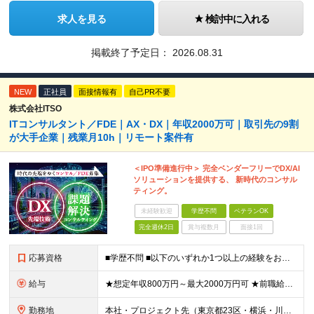
求人を見る
検討中に入れる
掲載終了予定日：
2026.08.31
NEW
正社員
面接情報有
自己PR不要
株式会社ITSO
ITコンサルタント／FDE｜AX・DX｜年収2000万可｜取引先の9割
が大手企業｜残業月10h｜リモート案件有
＜IPO準備進行中＞ 完全ベンダーフリーでDX/AI
ソリューションを提供する、 新時代のコンサル
ティング。
未経験歓迎
学歴不問
ベテランOK
完全週休2日
賞与複数月
面接1回
応募資格
■学歴不問 ■以下のいずれか1つ以上の経験をお持ちの方 ・ITプロジェクトで、PMやPLとして顧客折衝・上流工程・マネジメントなどの経験がある方 ・ITコンサルタントとしての実務経験がある方 ≪以下
給与
★想定年収800万円～最大2000万円可 ★前職給与を考慮 ★ストックオプション付与あり（IPO間近） ★昇給制度あり ┗入社6カ月後に3％以上の昇給があります。その後、業績に合わせて適宜、昇給します
勤務地
本社・プロジェクト先（東京都23区・横浜・川崎・千葉・埼玉が中心）いずれかでの勤務となります（常駐は全体の1割程度！） 《本社》東京都港区虎ノ門3-5-1 虎ノ門37森ビル12F ※(変更の範囲)