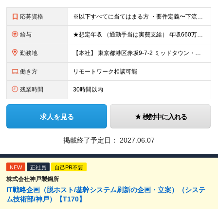
応募資格
※以下すべてに当てはまる方 ・要件定義〜下流工程まで一貫したプロジェクトへの参画経験 ・ERP製品の導入経験
給与
★想定年収 （通勤手当は実費支給） 年収660万円〜890万円（月給制） ※当社規定により経験とスキルに応じた処遇を提示させていただきます。 ※入社後3カ月間は試用期間です。 ※試用期間中の基礎給は1
勤務地
【本社】 東京都港区赤坂9-7-2 ミッドタウン・イースト10F ※(変更の範囲)上記を除く当社関連勤務地
働き方
リモートワーク相談可能
残業時間
30時間以内
求人を見る
検討中に入れる
掲載終了予定日：
2027.06.07
NEW
正社員
自己PR不要
株式会社神戸製鋼所
IT戦略企画（脱ホスト/基幹システム刷新の企画・立案）（システ
ム技術部/神戸）【T170】