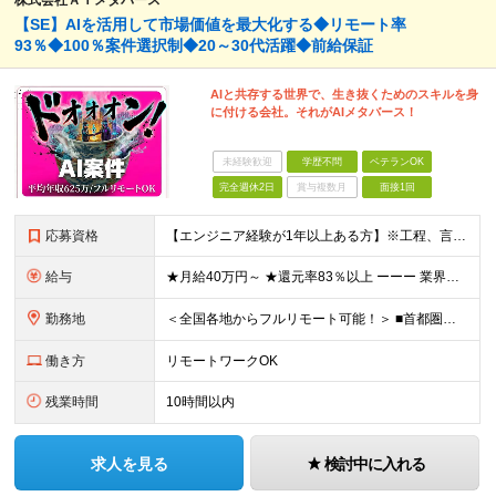
株式会社ＡＩメタバース
【SE】AIを活用して市場価値を最大化する◆リモート率
93％◆100％案件選択制◆20～30代活躍◆前給保証
AIと共存する世界で、生き抜くためのスキルを身
に付ける会社。それがAIメタバース！
未経験歓迎
学歴不問
ベテランOK
完全週休2日
賞与複数月
面接1回
応募資格
【エンジニア経験が1年以上ある方】※工程、言語、領域、プロジェクト規模は問いません。 【必須条件】 ■エンジニア実務経験が1年以上ある方 ※工程、言語、領域、プロジェクト規模は問いません。 ※学歴不
給与
★月給40万円～ ★還元率83％以上 ーーー 業界最高水準の還元率を実現。 単価連動型の透明な報酬設計により、最先端技術への挑戦がそのまま収入アップにつながります。 ※上記には固定残業代（30時
勤務地
＜全国各地からフルリモート可能！＞ ■首都圏エリア（東京・神奈川・千葉・埼玉）・大阪・名古屋・福岡を中心とした全国各地のプロジェクト先に参画いただきます。 ※ご希望をお伺いした上で決定いたします ※転
働き方
リモートワークOK
残業時間
10時間以内
求人を見る
検討中に入れる