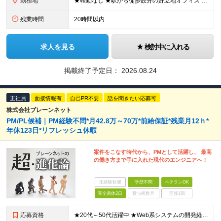
勤務地
★転勤なし ★駅から徒歩数分の好立地オフィス 【本社】 東京都品川区北品川3-6-2 品川MSビル3階 ※(変更の範囲)上記を除く当社関連勤務地
残業時間
20時間以内
求人を見る
検討中に入れる
掲載終了予定日：
2026.08.24
正社員
面接情報有
自己PR不要
話を聞きたい応募可
株式会社ブレーンネット
PM/PL候補｜PM経験不問*月42.8万～70万*前給保証*残業月12ｈ*
年休123日*リフレッシュ休暇
案件をこなす時代から、PMとして活躍し、 最高
の働き方まで手に入れた現代のエンジニアへ！
未経験歓迎
学歴不問
ベテランOK
完全週休2日
賞与複数月
面接1回
応募資格
★20代～50代活躍中 ★Web系システムの開発経験3年程度ある方 (業界不問） またはチームをまとめた経験のある方（人数不問） ★学歴不問