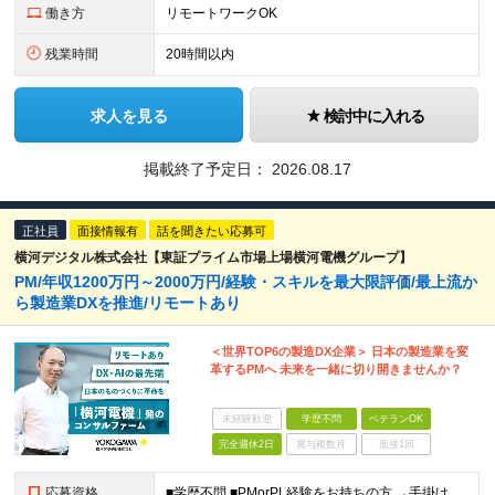
働き方
リモートワークOK
残業時間
20時間以内
求人を見る
検討中に入れる
掲載終了予定日：
2026.08.17
正社員
面接情報有
話を聞きたい応募可
横河デジタル株式会社【東証プライム市場上場横河電機グループ】
PM/年収1200万円～2000万円/経験・スキルを最大限評価/最上流か
ら製造業DXを推進/リモートあり
＜世界TOP6の製造DX企業＞ 日本の製造業を変
革するPMへ 未来を一緒に切り開きませんか？
未経験歓迎
学歴不問
ベテランOK
完全週休2日
賞与複数月
面接1回
応募資格
■学歴不問 ■PMorPL経験をお持ちの方 →手掛けていたシステムの内容は問いません ＜求める人物像＞ ・主体的に行動できる方 ・製造業の発展に貢献したいという意欲がある方 ・顧客と深く向き合い、本