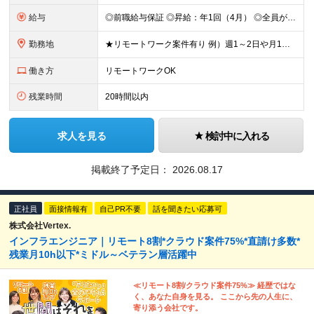
給与
◎前職給与保証 ◎昇給：年1回（4月） ◎全員が毎年昇給しています！ ◎決算賞与：年1回（3月）※業績に応じて決算賞与支給 ◎想定年収：540万円～880万円 ■月給：42.8万円～70万円 ※経
勤務地
★リモートワーク案件有り 例）週1～2日や月1日の出社など ★転居を伴う転勤はありません ★勤務地は希望を考慮して決定 ▼下記エリアのいずれかのプロジェクト先となります 東京都、神奈川県、埼玉県、千
働き方
リモートワークOK
残業時間
20時間以内
求人を見る
検討中に入れる
掲載終了予定日：
2026.08.17
正社員
面接情報有
自己PR不要
話を聞きたい応募可
株式会社Vertex.
インフラエンジニア｜リモート8割*クラウド案件75%*直請け多数*
残業月10h以下*ミドル～ベテラン層活躍中
≪リモート8割/クラウド案件75%≫ 経歴ではな
く、あなた自身を見る。 ここから先の人生に、
寄り添う会社です。