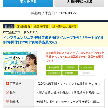
求人を見る
検討中に入れる
掲載終了予定日：
2026.08.27
正社員
面接情報有
自己PR不要
話を聞きたい応募可
株式会社アワードシステム
インフラエンジニア*経験者優遇*日立グループ案件*リモート案件5
割*年間休日126日*資格手当最大4万
まずは着実にスキルアップ。日立グループの安定
基盤で ゆくゆくは上流工程やPMも目指せる環境
です！
未経験歓迎
学歴不問
ベテランOK
完全週休2日
賞与複数月
面接1回
応募資格
【20代の若手層・マネジメントに挑戦したい方歓迎】 ●学歴不問 ●ITに関する何らかの知識や実務経験がある方 （※IT実務未経験でも、金融・公共系の業務知識をお持ちであればOKです！） ★こんな方
給与
＼毎月支給の資格手当あり！前職給与を考慮し相談します／ 月給30万円～50万円＋賞与年2回＋各種手当 ※ご経験・スキルなどを考慮の上、当社規定により優遇 ※固定残業代（30時間分／月57,200円～
勤務地
★約5割の案件でリモートワーク可 ★週2～3日在宅勤務OK 各プロジェクト先（東京23区内／横浜市／川崎市）または本社での勤務となります。 【本社】神奈川県横浜市中区扇町2-4-2 ※(変更の範