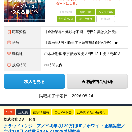
ダードになる。
未経験歓迎
学歴不問
ベテランOK
完全週休2日
賞与複数月
面接1回
応募資格
【金融業界の経験は不問！専門知識は入社後に学べます】 ◎学歴不問 ◎システム開発の実務経験をお持ちの方 └3年以上・Java、C#いずれかの使用経験をお持ちの方を想定しております 【以下のような方は
給与
【賞与年3回・昨年度支給実績5.69か月分】 ★想定年収500万円～ ★前職給与考慮あり 月給27万円～59万円 +残業代全額支給(1分単位、監督職以下) +人事評価による賞与年2回（4月/10月）
勤務地
◎本社勤務 東京都港区虎ノ門5-13-1 虎ノ門40MTビル 8F ※原則として、転居を伴う転勤はありません ※(変更の範囲)上記を除く当社関連勤務地
残業時間
20時間以内
求人を見る
検討中に入れる
掲載終了予定日：
2026.08.24
NEW
正社員
面接情報有
自己PR不要
話を聞きたい応募可
株式会社ＣＡＩＲＮ
クラウドエンジニア／平均年収120万円UP／ホワイ ト企業認定／
年休129日／残業月3.4h／100％希望案件