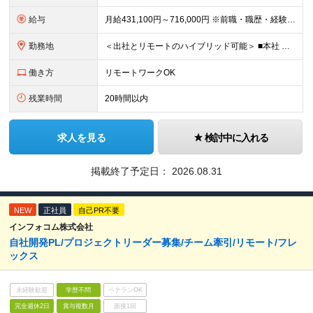
給与
月給431,100円～716,000円 ※前職・職歴・経験・能力を考慮の上、優遇します ※上記給与には月30時間分の固定残業代（81,000円～134,000円）を含みます 超過分は別途支給します
勤務地
＜出社とリモートのハイブリッド可能＞ ■本社 東京都千代田区外神田2-14-10 第2電波ビル2F ■大阪支店 大阪府大阪市淀川区西中島5-14-22 リクルート新大阪ビル5F ※（変更の範囲）会社の
働き方
リモートワークOK
残業時間
20時間以内
求人を見る
検討中に入れる
掲載終了予定日：
2026.08.31
NEW
正社員
自己PR不要
インフォコム株式会社
自社開発PL/プロジェクトリーダー募集/チーム牽引/リモート/フレ
ックス
未経験歓迎
学歴不問
ベテランOK
完全週休2日
賞与複数月
面接1回