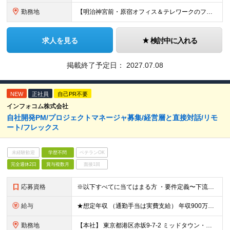
勤務地
【明治神宮前・原宿オフィス＆テレワークのフレキシブルワークを導入】 東京都渋谷区神宮前3-21-5 サーキュレーションビル ForPro ★多様な働き方を推進 出社とテレワークを組み合わせたフレキシ
求人を見る
検討中に入れる
掲載終了予定日：
2027.07.08
NEW
正社員
自己PR不要
インフォコム株式会社
自社開発PM/プロジェクトマネージャ募集/経営層と直接対話/リモ
ート/フレックス
未経験歓迎
学歴不問
ベテランOK
完全週休2日
賞与複数月
面接1回
応募資格
※以下すべてに当てはまる方 ・要件定義〜下流工程まで一貫したプロジェクトへの参画経験 ・ERP製品の導入経験 ・大規模プロジェクトのマネジメント経験
給与
★想定年収 （通勤手当は実費支給） 年収900万円〜1300万円（年俸制） ※当社規定により経験とスキルに応じた処遇を提示させていただきます。 ※入社後3カ月間は試用期間です。 ※年俸制となります。
勤務地
【本社】 東京都港区赤坂9-7-2 ミッドタウン・イースト10F ※(変更の範囲)上記を除く当社関連勤務地