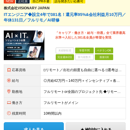
NEW
正社員
自己PR不要
話を聞きたい応募可
株式会社VISIONARY JAPAN
ITエンジニア◆設立4年で381名！還元率95%&会社利益月10万円／
年休131日／フルリモ／AI研修
「キャリア・働き方・給与・待遇」全て業界最高
水準⇒入社した381名全員が希望を実現
未経験歓迎
学歴不問
ベテランOK
完全週休2日
賞与複数月
面接1回
応募資格
□リモート／出社の頻度も自由に選べる □選考は役員とWeb面談1回のみ □学歴不問／第二新卒歓迎／ブランクOK 【応募条件】 ◎ITエンジニアの実務経験1年以上をお持ちの方 └言語・業界・ジャンル不
給与
◎月給42万円～140万円＋インセンティブ＋各種手当 ・エンジニア平均年収640万円 ・入社したエンジニア全員年収UP！平均180万円UP！ ・還元率80~95%！平均還元率86.9% ・単価連動型⇒
勤務地
フルリモートor全国のプロジェクト先 ◆リモート実施率93%（リモート／出社の頻度も自分で選べる） ◆UIターン歓迎！転勤なし ※(変更の範囲)上記を除く当社関連勤務地 ＼独立した評価機関による評価
働き方
フルリモートがメイン
残業時間
10時間以内
求人を見る
検討中に入れる