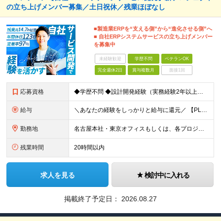
の立ち上げメンバー募集／土日祝休／残業ほぼなし
■製造業ERPを“支える側”から“進化させる側”へ
■ 自社ERPシステムサービスの立ち上げメンバー
を募集中
未経験歓迎
学歴不問
ベテランOK
完全週休2日
賞与複数月
面接1回
応募資格
◆学歴不問 ◆設計開発経験（実務経験2年以上） └AWS、Python、Java、いずれかの言語での開発経験 【歓迎要件】 ■チームマネジメント経験 ■顧客折衝経験 ■基本設計書・詳細設計書をゼロ
給与
＼あなたの経験をしっかりと給与に還元／ 【PL（プロジェクトリーダー）】 想定年収：560万円～1332万円 基本給（固定残業代、各種手当を除いた額）：40万円～95万2,000円 【SE（システ
勤務地
名古屋本社・東京オフィスもしくは、各プロジェクト先での勤務となります。 【名古屋本社】 愛知県名古屋市中区錦一丁目5-11 名古屋伊藤忠ビル 3F 【東京オフィス】 東京都品川区大崎1-6-1 TO
残業時間
20時間以内
求人を見る
検討中に入れる
掲載終了予定日：
2026.08.27