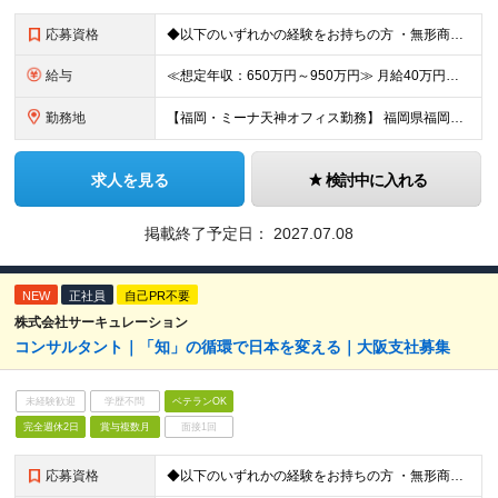
応募資格
◆以下のいずれかの経験をお持ちの方 ・無形商材での法人営業経験（目安6年以上） ・顧客に提案することで潜在ニーズを見出す課題解決型営業経験 ・リーダー・マネージャーなどの役職に就き、メンバーマネジメン
給与
≪想定年収：650万円～950万円≫ 月給40万円～58万円 ※賞与：年3.5ヶ月（会社業績・個人評価によって変動） ※入社後1年経過したタイミングでインセンティブ給へ移行致します。 ※入社時の月給額
勤務地
【福岡・ミーナ天神オフィス勤務】 福岡県福岡市中央区天神4-3-8 The Company ミーナ天神8階 （変更の範囲）上記を除く当社関連勤務地
求人を見る
検討中に入れる
掲載終了予定日：
2027.07.08
NEW
正社員
自己PR不要
株式会社サーキュレーション
コンサルタント｜「知」の循環で日本を変える｜大阪支社募集
未経験歓迎
学歴不問
ベテランOK
完全週休2日
賞与複数月
面接1回
応募資格
◆以下のいずれかの経験をお持ちの方 ・無形商材での法人営業経験（業界・業種・不問）※目安3年以上※ ・顧客に提案することで潜在ニーズを見出す営業活動をしてきた経験（課題解決型の提案営業） 【求める人