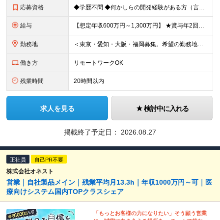
応募資格
◆学歴不問 ◆何かしらの開発経験がある方（言語不問） ◆マネジメント経験がある方（規模不問） ＜以下のような方を歓迎します＞ ◎これまでの経験を活かし管理職を目指したい方 ◎新しいサービスの企画から
給与
【想定年収600万円～1,300万円】 ★賞与年2回＋勤務地手当＋残業手当（年平均残業時間にて算出）を含む ※基本給＋勤務地手当＋役職手当 ※勤務地手当：結婚の有無に関係なく、物価などの違いを考慮して
勤務地
＜東京・愛知・大阪・福岡募集。希望の勤務地で働けます＞ 希望通りの配属＆転勤も基本なし！ 「プロジェクト人員の枠を広げたい」などといった、 会社からの強制的な異動・出向依頼はありません。 ■東京オフ
働き方
リモートワークOK
残業時間
20時間以内
求人を見る
検討中に入れる
掲載終了予定日：
2026.08.27
正社員
自己PR不要
株式会社オネスト
営業｜自社製品メイン｜残業平均月13.3h｜年収1000万円～可｜医
療向けシステム国内TOPクラスシェア
「もっとお客様の力になりたい」そう願う営業