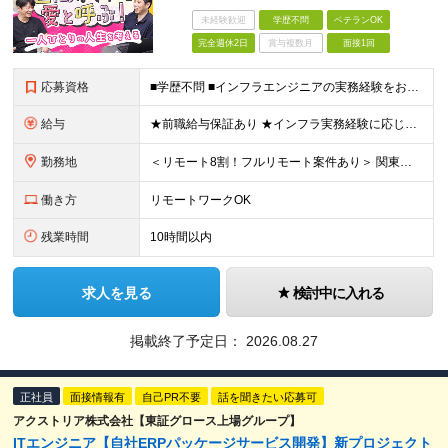
未経験歓迎
学歴不問
ベテランOK
完全週休2日
賞与複数月
面接1回
応募資格
■学歴不問 ■インフラエンジニアの実務経験をお持ちの方（年数、工程不問） 【こんな方を歓迎します】 ・サーバーやネットワークの設計・構築・運用いずれかの経験がある方 ・オンプレ環境での実務経験を活か
給与
★前職給与保証あり ★インフラ実務経験に応じた3段階の給与テーブル ★年齢ではなく、積み重ねてきた経験で判断します 【インフラ実務経験 5年～】 月給29万円以上＋諸手当 ※みなし残業代（20時間分
勤務地
＜リモート8割！フルリモート案件あり＞ 関東圏内または大阪のプロジェクト先へと配属となります。 先輩とペアで配属されることが多いため、ご安心ください！ ★転居を伴う転勤はありません！ ★希望のエリアを
働き方
リモートワークOK
残業時間
10時間以内
求人を見る
検討中に入れる
掲載終了予定日：
2026.08.27
正社員
面接情報有
自己PR不要
話を聞きたい応募可
アクストリア株式会社【東証グロース上場グループ】
ITエンジニア【自社ERPパッケージサービス開発】新プロジェクト