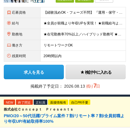
応募資格
【経験浅めOK・フェーズ不問】 『運用・保守・監視の経験しかないが、設計構築へキャリアチェンジしたい！』 『将来が見えないので、マルチなスキルを身につけたい！』 などなど、今のフェーズに悩む『意欲が
給与
★全員が前職より年収UPを実現！ ★前職給与より120％アップ実績あり ★前職給与を最大限に考慮 ★入社4年目で年収800万円の社員も在籍！ 年俸336万円～880万円（1/12を毎月支給）＋インセ
勤務地
★在宅勤務率70%以上／ハイブリッド勤務可 ★転勤なし 本社または一都三県のプロジェクト先（東陽町、浜松町などメインは東京23区内）にて勤務いただきます！ 【本社】 東京都荒川区西日暮里5-10-
働き方
リモートワークOK
残業時間
20時間以内
求人を見る
検討中に入れる
7
掲載終了予定日：
2026.08.13
残り
日
NEW
終了間近
正社員
面接情報有
自己PR不要
株式会社Ｃｏｎｃｅｐｔ Ｐｒｅｓｅｎｔｓ
PMO/20～50代活躍/プライム案件７割/リモート率７割/全員前職よ
り年収UP/有給取得率100%