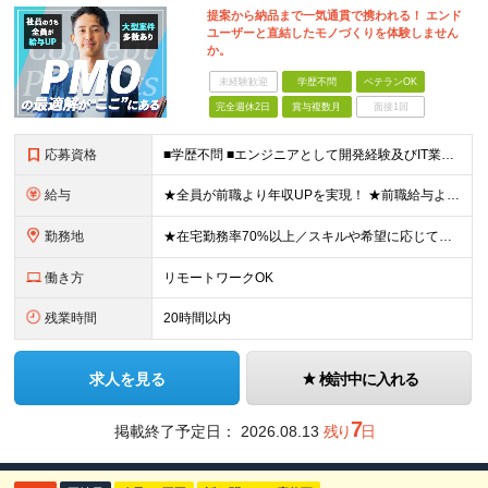
提案から納品まで一気通貫で携われる！ エンド
ユーザーと直結したモノづくりを体験しません
か。
未経験歓迎
学歴不問
ベテランOK
完全週休2日
賞与複数月
面接1回
応募資格
■学歴不問 ■エンジニアとして開発経験及びIT業界でのマネジメント経験をお持ちの方 ≪こんな想いをお持ちの方にピッタリ≫ ◎大規模案件にマネジメントポジションとして携わりたい ◎今より収入もスキルも
給与
★全員が前職より年収UPを実現！ ★前職給与より120％アップ実績あり ★前職給与を最大限に考慮 ★入社4年目で年収800万円の社員も在籍！ 年俸420万円～960万円（1/12を毎月支給）＋インセ
勤務地
★在宅勤務率70%以上／スキルや希望に応じてフルリモートも可 ★転勤なし 本社または一都三県のプロジェクト先（メインは東京23区内）にて勤務いただきます！ 【本社】 東京都荒川区西日暮里5-10-
働き方
リモートワークOK
残業時間
20時間以内
求人を見る
検討中に入れる
7
掲載終了予定日：
2026.08.13
残り
日