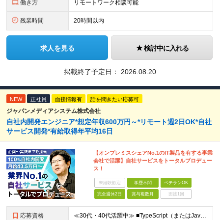
働き方
リモートワーク相談可能
残業時間
20時間以内
求人を見る
検討中に入れる
掲載終了予定日：
2026.08.20
NEW
正社員
面接情報有
話を聞きたい応募可
ジャパンメディアシステム株式会社
自社内開発エンジニア*想定年収600万円～*リモート週2日OK*自社
サービス開発*有給取得年平均16日
【オンプレミスシェアNo.1のIT製品を有する事業
会社で活躍】自社サービスをトータルプロデュー
ス！
未経験歓迎
学歴不問
ベテランOK
完全週休2日
賞与複数月
面接1回
応募資格
≪30代・40代活躍中≫ ■TypeScript（またはJavaScript）、PHP、Java、C/C++ のいずれかを使用した開発の実務経験がある方 ■学歴不問