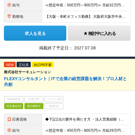
給与
≪想定年収：500万円～900万円≫ 月給32万円～58万円 ※賞与：年3.5ヶ月（会社業績・個人評価によって変動） ※入社後1年経過したタイミングでインセンティブ給へ移行致します。 ※入社時の月給額
勤務地
【大阪・本町オフィス勤務】 大阪府大阪市中央区北久宝寺町4丁目4-2 （変更の範囲）上記を除く当社関連勤務地
求人を見る
検討中に入れる
掲載終了予定日：
2027.07.08
NEW
正社員
自己PR不要
株式会社サーキュレーション
FLEXYコンサルタント｜ITで企業の経営課題を解決！プロ人材と
共創
未経験歓迎
学歴不問
ベテランOK
完全週休2日
賞与複数月
面接1回
応募資格
◆下記2点の要件を満たす方 ・法人営業経験（業界・業種・商材不問）※目安3年以上 ・「IT」に対する強い興味・関心・意欲をお持ちの方 【求める人物像】 • 起業もしくは自らフリーランス（個人事業主）
給与
≪想定年収：450万円～800万円≫ 月給29万円～50万円 ※賞与：年3.5ヶ月（会社業績・個人評価によって変動） ※入社後1年経過したタイミングでインセンティブ給へ移行致します。 ※入社時の月給額