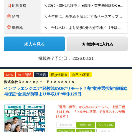
応募資格
＼20代・30代活躍中／ ■職種・業界未経験OK ■第二新卒歓迎 ■学歴不問 ＼こんな方にぴったりです／ ◎ドローン操縦、最新のガジェット、映像クリエイティブに興味がある方 ◎ゲームや機械をいじるの
給与
＼今年度に、基本給を底上げするベースアップを実施！／ ◆月給23万～40万円＋賞与年2回＋交通費全額支給 ※経験・資格・能力等を考慮の上、当社規定により優遇します。 ※上記の金額に加えて、時間外手当
勤務地
＼「千駄木駅」より徒歩1分の好立地／ 【千駄木営業所】 東京都文京区千駄木3-31-12 ワコーレ千駄木ビル4階 ☆他の拠点でも募集中！ 【関西営業所】 大阪府大阪市西区西本町1-7-21 ニシモト
求人を見る
検討中に入れる
掲載終了予定日：
2026.08.31
NEW
終了間近
正社員
面接情報有
自己PR不要
株式会社Ｃｏｎｃｅｐｔ Ｐｒｅｓｅｎｔｓ
インフラエンジニア*経験浅めOK*リモート７割*案件選択制*前職給
与保証*全員が前職より年収UP*年休125日
「運用・保守」から次のステージへ。 上流工程
をはじめ、 『マルチに活躍』できるスキルが磨
けます！
未経験歓迎
学歴不問
ベテランOK
完全週休2日
賞与複数月
面接1回