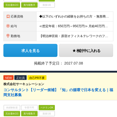
完全週休2日
賞与複数月
面接1回
応募資格
◆以下のいずれかの経験をお持ちの方 ・無形商材での法人営業経験（業界・業種・不問）※目安3年以上※ ・顧客に提案することで潜在ニーズを見出す営業活動をしてきた経験（課題解決型の提案営業） 【求める人
給与
≪想定年収：650万円～950万円≫ 月給40万円～58万円 ※賞与：年3.5ヶ月（会社業績・個人評価によって変動） ※入社後1年経過したタイミングでインセンティブ給へ移行致します ※入社時の月給額は
勤務地
【明治神宮前・原宿オフィス＆テレワークのフレキシブルワークを導入】 東京都渋谷区神宮前3-21-5 サーキュレーションビル ForPro ★多様な働き方を推進 出社とテレワークを組み合わせたフレキシ
求人を見る
検討中に入れる
掲載終了予定日：
2027.07.08
NEW
正社員
自己PR不要
株式会社サーキュレーション
コンサルタント【リーダー候補】「知」の循環で日本を変える｜福
岡支社募集
未経験歓迎
学歴不問
ベテランOK
完全週休2日
賞与複数月
面接1回