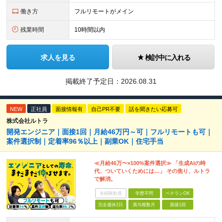
働き方
フルリモートがメイン
残業時間
10時間以内
求人を見る
検討中に入れる
掲載終了予定日：
2026.08.31
NEW
正社員
面接情報有
自己PR不要
話を聞きたい応募可
株式会社ルトラ
開発エンジニア｜面接1回｜月給46万円～可｜フルリモートも可｜
案件選択制｜定着率96％以上｜副業OK｜住宅手当
≪月給46万〜×100%案件選択≫ 「生成AIの時
代、ついていくためには…」 その焦り、ルトラ
で解消。
未経験歓迎
学歴不問
ベテランOK
完全週休2日
賞与複数月
面接1回