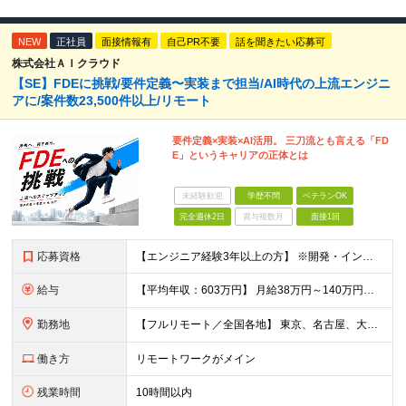
NEW
正社員
面接情報有
自己PR不要
話を聞きたい応募可
株式会社ＡＩクラウド
【SE】FDEに挑戦/要件定義〜実装まで担当/AI時代の上流エンジニ
アに/案件数23,500件以上/リモート
要件定義×実装×AI活用。 三刀流とも言える「FD
E」というキャリアの正体とは
未経験歓迎
学歴不問
ベテランOK
完全週休2日
賞与複数月
面接1回
応募資格
【エンジニア経験3年以上の方】 ※開発・インフラ・工程・言語一切不問 ※文理・学歴不問 【歓迎条件】 ◆Python実務経験がある方 ◆LLM・生成AIを使った開発経験がある方 ◆要件定義・顧客折衝
給与
【平均年収：603万円】 月給38万円～140万円＋諸手当（経験者） 【平均年収603万円】 ※案件の契約内容や昇給額などはすべて開示します。 ※経験や能力を考慮し決定します。 ※月給には固定残業
勤務地
【フルリモート／全国各地】 東京、名古屋、大阪、福岡を中心とした全国のプロジェクトにアサイン。 ※プロジェクトは完全選択制です。 ※フルリモート、ハイブリッド型、常駐案件から自由に選択可能です。 ※転
働き方
リモートワークがメイン
残業時間
10時間以内