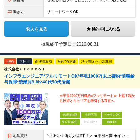
勤務地
◎東京23区を中心としたクライアント先にて勤務いただきます（転居を伴う転勤なし） ◎在宅勤務も活用できます ■ 本社 東京都江戸川区南葛西3-5-3-402 (変更の範囲)上記を除く当社関連勤務地
働き方
リモートワークOK
求人を見る
検討中に入れる
掲載終了予定日：
2026.08.31
NEW
正社員
面接情報有
自己PR不要
話を聞きたい応募可
株式会社Ｃｒａｎｅ＆Ｉ
インフラエンジニア*フルリモートOK*年収1000万以上確約*前職給
与保障*残業月9.8h*40代50代活躍
≪年収1000万円確約×フルリモート≫ 上流工程か
ら技術とキャリアを牽引する存在へ
未経験歓迎
学歴不問
ベテランOK
完全週休2日
賞与複数月
面接1回
応募資格
＼40代・50代も活躍中！／ ★学歴不問 ★インフラエンジニアの経験を5年以上お持ちの方 ≪こんな方にピッタリです！≫ ◎自身の市場価値を正当に評価してほしい ◎今より年収をアップさせたい ◎多彩な