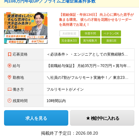
均108万円年収UP／プライム上場企業案件多数
【前給保証・年休134日】 向上心に満ちた若手が
集まる環境。 彼らの才能を花開かせるリーダー
を高待遇でお迎え！
未経験歓迎
学歴不問
ベテランOK
完全週休2日
賞与複数月
面接1回
応募資格
＜必須条件＞ ・エンジニアとしての実務経験5年以上 ＜尚可条件＞ ・PM、PL経験 ・後輩指導やチームリーダーなど、何らかのリード経験 ※リーダー未経験の方のご応募も大歓迎です！ポテンシャル採用を
給与
【前職給与保証】 月給35万円～70万円＋賞与年2回＋各種手当 ※前職の給与・スキル・経験を考慮の上、決定いたします。 ※月給には固定残業代（月30時間分／5万円～10万円）を含みます。超過分は別途
勤務地
＼社員の7割がフルリモート実施中！／ 東京23区内など1都3県を中心としたプロジェクト先での勤務となります。 ※勤務地は希望を考慮します ≪本社≫ 東京都渋谷区恵比寿南1丁目3番7号 隅越ビル5階
働き方
フルリモートがメイン
残業時間
10時間以内
求人を見る
検討中に入れる
掲載終了予定日：
2026.08.20