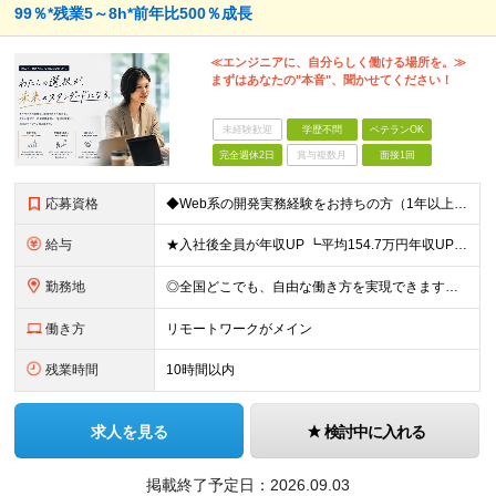
99％*残業5～8h*前年比500％成長
≪エンジニアに、自分らしく働ける場所を。≫
まずはあなたの"本音"、聞かせてください！
未経験歓迎
学歴不問
ベテランOK
完全週休2日
賞与複数月
面接1回
応募資格
◆Web系の開発実務経験をお持ちの方（1年以上） ◆学歴不問 ◆既卒・第二新卒OK ☆Tech Labの事業内容、ビジョンに共感できる⽅はぜひご応募ください！ ☆意欲重視の採用です！ 「経歴に自信が
給与
★入社後全員が年収UP ┗平均154.7万円年収UP！ ┗最大380万円UPの実績もあり 月給35万円～100万円＋決算賞与＋各種手当 【 給与イメージ 】 ◆経験1年以上…月給35万円～＋決算賞
勤務地
◎全国どこでも、自由な働き方を実現できます！ 全国のプロジェクト先やフルリモート環境での勤務も可能です。 ＼自由度の高い働き方、叶えます／ ・フルリモートで働きたい ・ハイブリットに働きたい ・家庭
働き方
リモートワークがメイン
残業時間
10時間以内
求人を見る
検討中に入れる
掲載終了予定日：
2026.09.03