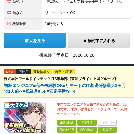
勤務地
《転勤なし・全エリア積極採用中！》 ＊U・Iターンも歓迎 ＊研修はオンライン実施 ★勤務エリアは下記よりお選びいただけます★ 【首都圏】東京・神奈川・千葉・埼玉 【東海】愛知 【関西】大阪、京都、兵庫
働き方
リモートワークOK
残業時間
10時間以内
求人を見る
検討中に入れる
掲載終了予定日：
2026.08.20
NEW
正社員
面接情報有
自己PR不要
株式会社ワールドインテック ITS事業部【東証プライム上場グループ】
初級エンジニア■完全未経験OK■リモートのIT基礎研修最大3ヵ月
で1人前へ■残業月8.5h■安定基盤/STR
本気でエンジニアを目指すあなたのための、3ヵ
月です。 手厚い教育とチームフォローで一人前
のエンジニアへ。
未経験歓迎
学歴不問
ベテランOK
完全週休2日
賞与複数月
面接1回