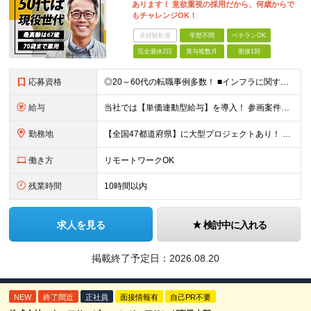
あります！ 意欲重視の採用だから、何歳からで
もチャレンジOK！
未経験歓迎
学歴不問
ベテランOK
完全週休2日
賞与複数月
面接1回
応募資格
◎20～60代の転職事例多数！ ■インフラに関する何らかのご経験 ■学歴不問/転職回数は一切不問！
給与
当社では【単価連動型給与】を導入！ 参画案件の契約単価に連動して給与が決定。 還元率は単価の【70％～80％】と東証プライム上場グループとして高水準です！（社会保険料・教育コスト含む） ■関東：月給
勤務地
【全国47都道府県】に大型プロジェクトあり！ 主要勤務地： 北海道/宮城県/栃木県/埼玉県/千葉県/東京都/神奈川県/愛知県/大阪府/京都府/兵庫県/広島県/福岡県/熊本県 ※勤務エリアは、あなたの
働き方
リモートワークOK
残業時間
10時間以内
求人を見る
検討中に入れる
掲載終了予定日：
2026.08.20
NEW
終了間近
正社員
面接情報有
自己PR不要