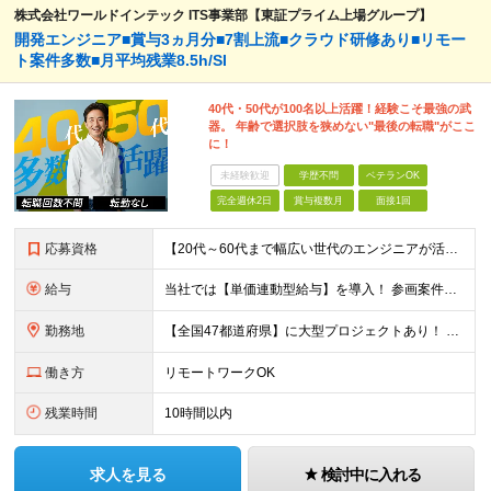
株式会社ワールドインテック ITS事業部【東証プライム上場グループ】
開発エンジニア■賞与3ヵ月分■7割上流■クラウド研修あり■リモー
ト案件多数■月平均残業8.5h/SI
40代・50代が100名以上活躍！経験こそ最強の武
器。 年齢で選択肢を狭めない"最後の転職"がここ
に！
未経験歓迎
学歴不問
ベテランOK
完全週休2日
賞与複数月
面接1回
応募資格
【20代～60代まで幅広い世代のエンジニアが活躍してます】 ■学歴不問 ■転職回数不問 ■開発経験（年数不問）をお持ちの方
給与
当社では【単価連動型給与】を導入！ 参画案件の契約単価に連動して給与が決定。 還元率は単価の【70％～80％】と東証プライム上場グループとして高水準です！（社会保険料・教育コスト含む） ■関東：月給
勤務地
【全国47都道府県】に大型プロジェクトあり！ 主要勤務地： 北海道/宮城県/栃木県/埼玉県/千葉県/東京都/神奈川県/愛知県/大阪府/京都府/兵庫県/広島県/福岡県/熊本県 ※勤務エリアは、あなたの
働き方
リモートワークOK
残業時間
10時間以内
求人を見る
検討中に入れる