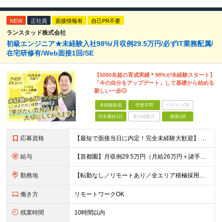
NEW
正社員
面接情報有
自己PR不要
ランスタッド株式会社
初級エンジニア★未経験入社98%/月収例29.5万円/必ずIT業務配属/
在宅研修有/Web面接1回/SE
【5000名超の育成実績＊98%が未経験スタート】
「今の自分をアップデート」して基礎から始める
新しい一歩◎
未経験歓迎
学歴不問
ベテランOK
完全週休2日
賞与複数月
面接1回
応募資格
【最短で面接当日に内定！完全未経験大歓迎】 ・業種／職種未経験歓迎 ・社会人デビュー、第二新卒、既卒者大歓迎 ・学歴不問（文系、理系不問） ・20代～30代、男女問わず活躍中 ・服装、髪色自由 ・明確
給与
【首都圏】月収例29.5万円（月給26万円＋諸手当） 【東海・関西】月収例28.5万円（月給25万円＋諸手当） 【九州】月収例26万円（月給23万円＋諸手当） ※経験・スキル・前職給与を踏まえ、総合
勤務地
【転勤なし／リモートあり／全エリア積極採用】 ・大手企業のプロジェクト中心 ・勤務エリアや配属先は希望を考慮 ・研修はリモートメインで実施 ・UIターン歓迎 ＜主なエリア＞ ■首都圏…東京・神奈川・
働き方
リモートワークOK
残業時間
10時間以内