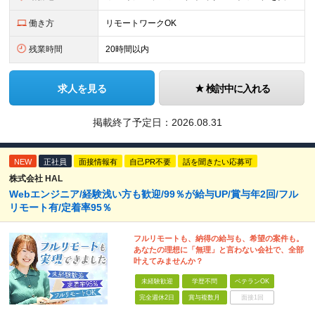
働き方
リモートワークOK
残業時間
20時間以内
求人を見る
検討中に入れる
掲載終了予定日：
2026.08.31
NEW
正社員
面接情報有
自己PR不要
話を聞きたい応募可
株式会社 HAL
Webエンジニア/経験浅い方も歓迎/99％が給与UP/賞与年2回/フル
リモート有/定着率95％
フルリモートも、納得の給与も、希望の案件も。
あなたの理想に「無理」と言わない会社で、全部
叶えてみませんか？
未経験歓迎
学歴不問
ベテランOK
完全週休2日
賞与複数月
面接1回