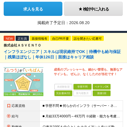
求人を見る
検討中に入れる
掲載終了予定日：
2026.08.20
NEW
正社員
面接情報有
自己PR不要
話を聞きたい応募可
株式会社ＡＳＶＥＮＴＯ
インフラエンジニア｜スキルは現状維持でOK｜待機中も給与保証
｜残業ほぼなし｜年休126日｜面接はキャリア相談
成長のプレッシャーも、細かい管理も、無茶なア
サインも。 ぜんぶ、なくしたのが当社です！
未経験歓迎
学歴不問
ベテランOK
完全週休2日
賞与複数月
面接1回
応募資格
■ 学歴不問 ■ 何らかのインフラ（サーバー・ネットワーク）の実務経験をお持ちの方 ※運用・保守の経験のみという方も大歓迎です！ ＼こんな方にピッタリの環境です／ ◎案件がコロコロ変わることに疲れて
給与
■ 月給33万4000円～49万円 ※経験・能力を考慮して優遇します。 ※上記には固定残業代（月30時間分・6万3500円～9万3100円）を含みます。超過分は全額支給。 ※待機期間中全額給与を保証