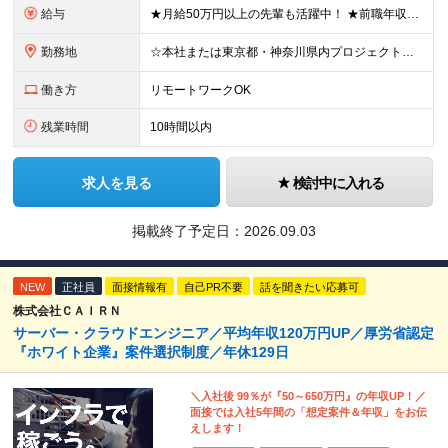
給与
★月給50万円以上の先輩も活躍中！ ★前職年収から80万円以上UP保証 月給35万円～ ※月給には固定残業代を含む(月20時間分/2万6000円～/超過分別途支給） ※残業がなくても上記支給(基本残
勤務地
☆本社または東京都・神奈川県内プロジェクト先での勤務となります ☆リモートワークOKの案件も多数あります(応相談) ☆転居を伴う転勤はありません ☆九州地方、北陸地方、北海道からの転職者も多数在籍！/
働き方
リモートワークOK
残業時間
10時間以内
求人を見る
検討中に入れる
掲載終了予定日：
2026.09.03
NEW
正社員
面接情報有
自己PR不要
話を聞きたい応募可
株式会社ＣＡＩＲＮ
サーバー・クラウドエンジニア／平均年収120万円UP／厚労省認定
『ホワイト企業』案件選択制度／年休129日
＼入社後 99％が『50～650万円』の年収UP！／
面接では入社5年間の「想定案件＆年収」をお伝
えします！