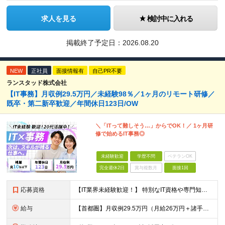
求人を見る
検討中に入れる
掲載終了予定日：
2026.08.20
NEW
正社員
面接情報有
自己PR不要
ランスタッド株式会社
【IT事務】月収例29.5万円／未経験98％／1ヶ月のリモート研修／
既卒・第二新卒歓迎／年間休日123日/OW
＼「ITって難しそう…」からでOK！／ 1ヶ月研
修で始めるIT事務◎
未経験歓迎
学歴不問
ベテランOK
完全週休2日
賞与複数月
面接1回
応募資格
【IT業界未経験歓迎！】 特別なIT資格や専門知識は必要ありません。 ・学歴不問（文系・理系不問） ・第二新卒、既卒の方も歓迎 ・20代を中心に幅広い年代が活躍中 ・基本的なPC操作ができる方 ・タ
給与
【首都圏】月収例29.5万円（月給26万円＋諸手当） 【東海・関西】月収例28.5万円（月給25万円＋諸手当） 【九州】月収例26万円（月給23万円＋諸手当） ※経験・スキル・前職給与を踏まえ、総合