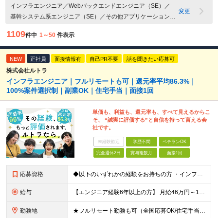
インフラエンジニア／Webバックエンドエンジニア（SE）／
変更
基幹システム系エンジニア（SE）／その他アプリケーション開
発エンジニア（SE）／Webバックエンドエンジニア（PG）／
1109
件中
1～50
件表示
基幹システム系エンジニア（PG）／組み込み系・IoTエンジニ
ア（PG）／その他・アプリケーション開発エンジニア（PG）
NEW
／テクニカルサポート・ヘルプデスク／セキュリティエンジニ
正社員
面接情報有
自己PR不要
話を聞きたい応募可
ア／社内SE・情報システムエンジニア／その他IT・Webエンジ
株式会社ルトラ
インフラエンジニア｜フルリモートも可｜還元率平均86.3%｜
ニア関連職／Webアプリケーション開発（PM・PL）／組込
100%案件選択制｜副業OK｜住宅手当｜面接1回
系・IoT（PM・PL）／その他マネジメント関連職／ITコンサル
タント／SAP・ERP導入コンサルタント／プリセールス／技術
単価も、利益も、還元率も、すべて見えるからこ
営業
そ、 “誠実に評価する”と自信を持って言える会
社です。
未経験歓迎
学歴不問
ベテランOK
完全週休2日
賞与複数月
面接1回
応募資格
◆以下のいずれかの経験をお持ちの方 ・インフラ設計・構築の実務経験（オンプレ/クラウドどちらもOK） ・クラウド環境下での運用保守に関する実務経験 ◆学歴不問 ＜こんな方は特に歓迎します＞ ◎これま
給与
【エンジニア経験6年以上の方】 月給46万円～100万円（固定残業代含む） ※上記月給には月30時間分の固定残業代（月8万7,400円～月19万円）を含む。超過分は全額支給。 【エンジニア経験4年以
勤務地
★フルリモート勤務も可（全国応募OK/住宅手当を支給します） ※案件によって常駐が必要になる場合があります。 ※希望がない限り、転勤はありません ※U・Iターン歓迎 ★ルトラの社員は全国各地で活躍中