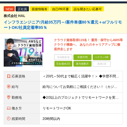
NEW
正社員
面接情報有
自己PR不要
話を聞きたい応募可
株式会社 HAL
インフラエンジニア/月給35万円～/案件単価80％還元＋α/フルリモ
ートOK/社員定着率95％
クラウド資格取得119名！ 運用・保守からAWS等
クラウド構築へ、 あなたのキャリアアップに徹
底伴走します
未経験歓迎
学歴不問
ベテランOK
完全週休2日
賞与複数月
面接1回
応募資格
＜20代～50代まで幅広く活躍中！＞ ◆学歴不問 ◆何らかのインフラ関連の実務経験 ★経験年数不問/運用監視レベルも歓迎 ＜こんな方は大歓迎！＞ ◎今の収入に不満がある ◎もっと上流の案件で活躍した
給与
給与についてお気軽にご相談ください！（カジュアル面談可能） 月給35万円～＋各種手当＋賞与2回 ※固定残業代は、時間外労働の有無に関わらず40時間分を87,500円～支給 ※超過分は別途支給 ※試用
勤務地
◆2/3以上のプロジェクトでリモートワークを実施中！ ≪自社拠点≫ ・東京本社／東京都千代田区丸の内二丁目6番1号 丸の内パークビルディング6階 ・関西支社／⼤阪府⼤阪市中央区安⼟町2-3-13 ⼤
働き方
リモートワークOK
残業時間
20時間以内