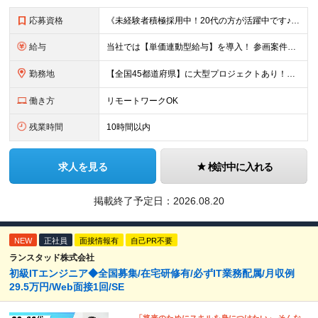
応募資格
《未経験者積極採用中！20代の方が活躍中です♪》 ◎約4割が実務未経験入社！ ■学歴・職歴は一切問いません！ ■第二新卒の方もお気軽にご相談ください♪ ■入社してから数年は、転勤の可能性があります
給与
当社では【単価連動型給与】を導入！ 参画案件の契約単価に連動して給与が決定。 還元率は単価の【70％～80％】と東証プライム上場グループとして高水準です！（社会保険料・教育コスト含む） ■関東：月給
勤務地
【全国45都道府県】に大型プロジェクトあり！※ 四国・沖縄を除く 主要勤務地： 北海道/宮城県/栃木県/埼玉県/千葉県/東京都/神奈川県/愛知県/大阪府/京都府/兵庫県/広島県/福岡県/熊本県 ※勤
働き方
リモートワークOK
残業時間
10時間以内
求人を見る
検討中に入れる
掲載終了予定日：
2026.08.20
NEW
正社員
面接情報有
自己PR不要
ランスタッド株式会社
初級ITエンジニア◆全国募集/在宅研修有/必ずIT業務配属/月収例
29.5万円/Web面接1回/SE