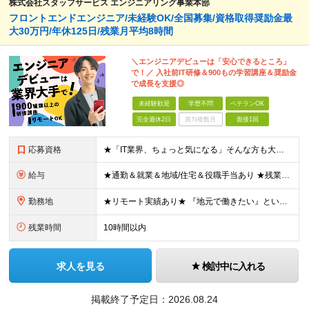
株式会社スタッフサービス エンジニアリング事業本部
フロントエンドエンジニア/未経験OK/全国募集/資格取得奨励金最
大30万円/年休125日/残業月平均8時間
＼エンジニアデビューは「安心できるところ」
で！／ 入社前IT研修＆900もの学習講座＆奨励金
で成長を支援◎
未経験歓迎
学歴不問
ベテランOK
完全週休2日
賞与複数月
面接1回
応募資格
★「IT業界、ちょっと気になる」そんな方も大歓迎！ ■学歴不問 ■未経験・第二新卒歓迎 ■知識・経験はこれから身につけていければOK！ □■ステップアップ■□ 社内システム開発やインフラ構築などジャ
給与
★通勤＆就業＆地域/住宅＆役職手当あり ★残業代は全額支給 ★選べる給与制度あり！ ■東京・神奈川・千葉・埼玉勤務の場合 月給24.5万円～55万円＋諸手当 （残業代は全額支給） (20,000円の
勤務地
★リモート実績あり★ 『地元で働きたい』という希望に、業界トップクラス約7,000件の取引事業所数、90,000件以上のプロジェクトから検討をいたします。 全国の取引先での就業となります（沖縄を除
残業時間
10時間以内
求人を見る
検討中に入れる
掲載終了予定日：
2026.08.24