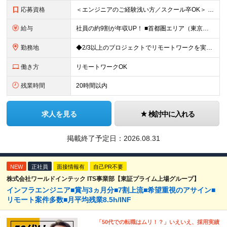
応募資格
＜エンジニアのご経験浅い方／スクール卒OK＞ ◆学歴不問 ◆未経験OK ＜こんな方は大歓迎！＞ ◎今の収入に不満がある方 ◎新しい言語・スキルに挑戦したい方 ◎腰を据えて活躍したい方 ◎頑張りを評価
給与
社員の約9割が年収UP！ ■首都圏エリア（東京、神奈川、千葉、埼玉勤務） 月給25万円～26万円（固定残業代含む） ※固定残業代は、時間外労働の有無に関わらず17時間分を30,000円～31,200
勤務地
◆2/3以上のプロジェクトでリモートワークを実施中！ ≪自社拠点≫ ・東京本社／東京都千代田区丸の内二丁目6番1号 丸の内パークビルディング6階 ・関西支社／⼤阪府⼤阪市中央区安⼟町2-3-13 ⼤
働き方
リモートワークOK
残業時間
20時間以内
求人を見る
検討中に入れる
掲載終了予定日：
2026.08.31
NEW
正社員
面接情報有
自己PR不要
株式会社ワールドインテック ITS事業部【東証プライム上場グループ】
インフラエンジニア■賞与3ヵ月分■7割上流■希望重視のアサイン■
リモート案件多数■月平均残業8.5h/INF
「50代での転職はムリ！？」いえいえ、採用実績