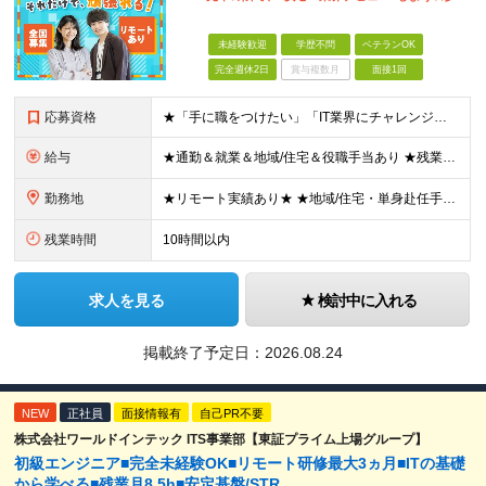
未経験歓迎
学歴不問
ベテランOK
完全週休2日
賞与複数月
面接1回
応募資格
★「手に職をつけたい」「IT業界にチャレンジしたい」方歓迎！ ■学歴不問 ■IT知識・理系文系不問！未経験・第二新卒OK ★ITサポート・IT事務やエンジニアの経験をお持ちの方は優遇します！ 地方在
給与
★通勤＆就業＆地域/住宅＆役職手当あり ★残業代は全額支給 ★選べる給与制度あり！ ■東京・神奈川・千葉・埼玉勤務の場合 月給24.5万円～55万円＋諸手当 （残業代は全額支給） (20,000円の
勤務地
★リモート実績あり★ ★地域/住宅・単身赴任手当などサポートも万全 ★転任費用や寮・社宅制度も完備しています ★勤務地については希望を考慮の上、決定します ★面接地エリアでの就業率92％以上！ 『地
残業時間
10時間以内
求人を見る
検討中に入れる
掲載終了予定日：
2026.08.24
NEW
正社員
面接情報有
自己PR不要
株式会社ワールドインテック ITS事業部【東証プライム上場グループ】
初級エンジニア■完全未経験OK■リモート研修最大3ヵ月■ITの基礎
から学べる■残業月8.5h■安定基盤/STR