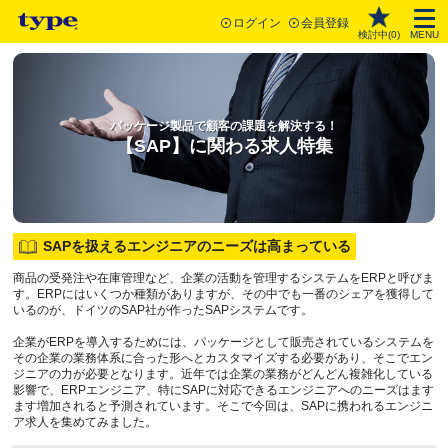
ログイン
会員登録
検討中(
0
)
MENU
パッケージ製品で顧客の課題を解決する！
【SAP】に関わる求人特集
SAPを扱えるエンジニアのニーズは高まっている
商品の受発注や在庫管理など、企業の活動を管理するシステムをERPと呼びま
す。ERPにはいくつか種類がありますが、その中でも一番のシェアを獲得して
いるのが、ドイツのSAP社が作ったSAPシステムです。
企業がERPを導入するためには、パッケージとして販売されているシステムを
その企業の業務体系に合った形へとカスタマイズする必要があり、そこでエン
ジニアの力が必要となります。近年では企業の業務がどんどん複雑化している
影響で、ERPエンジニア、特にSAPに対応できるエンジニアへのニーズはます
ます増加されると予測されています。そこで今回は、SAPに携われるエンジニ
ア求人を集めてみました。