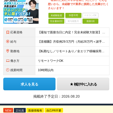
「将来のためにスキルを身につけたい」 そんな
想いから、未経験でIT業界に挑戦した先輩がたく
さんいます！
未経験歓迎
学歴不問
ベテランOK
完全週休2日
賞与複数月
面接1回
応募資格
【最短で面接当日に内定！完全未経験大歓迎】 ・業種／職種未経験歓迎 ・社会人デビュー、第二新卒、既卒者大歓迎 ・学歴不問（文系、理系不問） ・20代～30代、男女問わず活躍中 ・服装、髪色自由 ・明確
給与
【首都圏】月収例29.5万円（月給26万円＋諸手当） 【東海・関西】月収例28.5万円（月給25万円＋諸手当） 【九州】月収例26万円（月給23万円＋諸手当） ※経験・スキル・前職給与を踏まえ、総合
勤務地
【転勤なし／リモートあり／全エリア積極採用中】 ・大手企業のプロジェクトが中心 ・勤務エリアは希望を考慮し決定 ・研修はリモートメインで実施します ・U&Iターンの方も大歓迎◎ ＜主なエリア＞ ■首
働き方
リモートワークOK
残業時間
10時間以内
求人を見る
検討中に入れる
掲載終了予定日：
2026.08.20
NEW
正社員
面接情報有
自己PR不要