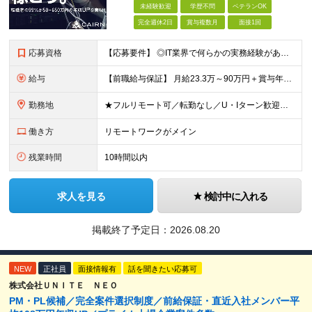
未経験歓迎
学歴不問
ベテランOK
完全週休2日
賞与複数月
面接1回
応募資格
【応募要件】 ◎IT業界で何らかの実務経験がある方 └2～3ヶ月の実務経験のある方は歓迎します！ 例）PCキッティングやモバイル通信基地局の業務経験者など インフラエンジニアとして経験のある方は、
給与
【前職給与保証】 月給23.3万～90万円＋賞与年2回＋インセンティブ ★年収1000万円以上の実績あり！ ※上記月給には月20～30時間分（2万9,300円～21万7,900円）の固定残業代を含み
勤務地
★フルリモート可／転勤なし／U・Iターン歓迎★ ◎勤務地は相談の上、ご自宅近くに調整します！ 【勤務地】 本社、または東京／埼玉／千葉／神奈川／愛知／仙台のクライアント先 ◎完全在宅（フルリモート）
働き方
リモートワークがメイン
残業時間
10時間以内
求人を見る
検討中に入れる
掲載終了予定日：
2026.08.20
NEW
正社員
面接情報有
話を聞きたい応募可
株式会社ＵＮＩＴＥ ＮＥＯ
PM・PL候補／完全案件選択制度／前給保証・直近入社メンバー平