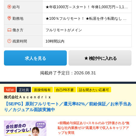
給与
★年収1000万～スタート！ 年俸1,000万円～1,162万8,000円（12分割） ※経験・スキルを考慮の上決定します ※上記金額には固定残業代（月30h分・158,400円～184,000円
勤務地
★100％フルリモート！ ★転居を伴う転勤なし 本社またはプロジェクト先にて勤務いただきます！ ※プロジェクト先は一都三県及び23区内がメイン 【本社】 東京都新宿区神楽坂1-2 研究社英語センタ
働き方
フルリモートがメイン
残業時間
10時間以内
求人を見る
検討中に入れる
掲載終了予定日：
2026.08.31
NEW
正社員
面接情報有
自己PR不要
話を聞きたい応募可
株式会社Ａｓｃｅｎｄｒｉｘ
【SE/PG】原則フルリモート／還元率82%／前給保証／お米手当あ
り／カジュアル面談実施中
<前職給与保証あり>スキルのみで評価される*無
駄な社内業務ゼロ*高還元率で収入＆キャリアア
ップを実現