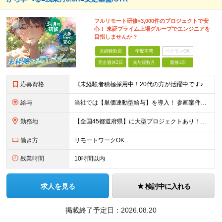
フルリモート研修×3,000件のプロジェクトで安
心！ 東証プライム上場グループでエンジニアを
目指しませんか？
未経験歓迎
学歴不問
ベテランOK
完全週休2日
賞与複数月
面接1回
応募資格
《未経験者積極採用中！20代の方が活躍中です♪》 ◎約4割が実務未経験入社！ ■学歴・職歴は一切問いません！ ■第二新卒の方もお気軽にご相談ください♪ ■入社してから数年は、転勤の可能性があります
給与
当社では【単価連動型給与】を導入！ 参画案件の契約単価に連動して給与が決定。 還元率は単価の【70％～80％】と東証プライム上場グループとして高水準です！（社会保険料・教育コスト含む） ■関東：月給
勤務地
【全国45都道府県】に大型プロジェクトあり！※ 四国・沖縄を除く 主要勤務地： 北海道/宮城県/栃木県/埼玉県/千葉県/東京都/神奈川県/愛知県/大阪府/京都府/兵庫県/広島県/福岡県/熊本県 ※勤
働き方
リモートワークOK
残業時間
10時間以内
求人を見る
検討中に入れる
掲載終了予定日：
2026.08.20