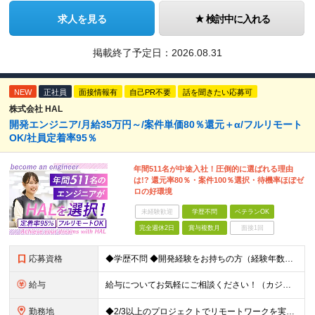
求人を見る
検討中に入れる
掲載終了予定日：
2026.08.31
NEW
正社員
面接情報有
自己PR不要
話を聞きたい応募可
株式会社 HAL
開発エンジニア/月給35万円～/案件単価80％還元＋α/フルリモート
OK/社員定着率95％
年間511名が中途入社！圧倒的に選ばれる理由
は!? 還元率80％・案件100％選択・待機率ほぼゼ
ロの好環境
未経験歓迎
学歴不問
ベテランOK
完全週休2日
賞与複数月
面接1回
応募資格
◆学歴不問 ◆開発経験をお持ちの方（経験年数不問） ＜こんな方は大歓迎！＞ ◎今の収入をもっと増やしたい ◎もっと上流の案件で活躍したい ◎将来のキャリアにつながる案件に携わりたい ◎自分のやりたい
給与
給与についてお気軽にご相談ください！（カジュアル面談可能） 月給35万円～＋各種手当＋賞与2回 ※固定残業代は、時間外労働の有無に関わらず40時間分を87,500円～支給 ※超過分は別途支給 ※試用
勤務地
◆2/3以上のプロジェクトでリモートワークを実施中！ ≪自社拠点≫ ・東京本社／東京都千代田区丸の内二丁目6番1号 丸の内パークビルディング6階 ・関西支社／⼤阪府⼤阪市中央区安⼟町2-3-13 ⼤