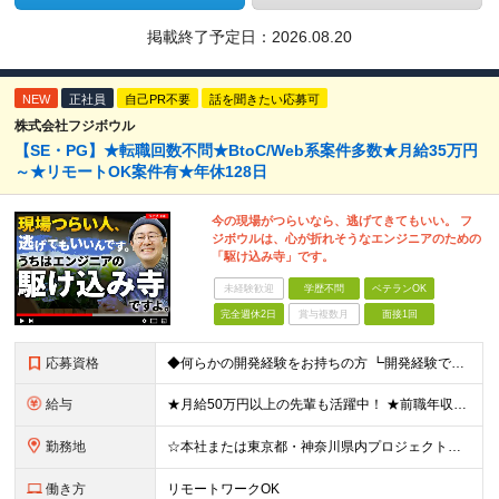
掲載終了予定日：
2026.08.20
NEW
正社員
自己PR不要
話を聞きたい応募可
株式会社フジボウル
【SE・PG】★転職回数不問★BtoC/Web系案件多数★月給35万円
～★リモートOK案件有★年休128日
今の現場がつらいなら、逃げてきてもいい。 フ
ジボウルは、心が折れそうなエンジニアのための
「駆け込み寺」です。
未経験歓迎
学歴不問
ベテランOK
完全週休2日
賞与複数月
面接1回
応募資格
◆何らかの開発経験をお持ちの方 ┗開発経験ではなく、運用・保守経験があるという方も、お気軽にご応募ください！ ┗ブランク・転職回数は不問です！ ┗ネガティブな応募理由も歓迎です！ ※学歴不問 ☆活か
給与
★月給50万円以上の先輩も活躍中！ ★前職年収から80万円以上UP保証 月給35万円～ ※月給には固定残業代を含む(月20時間分/2万6000円～/超過分別途支給） ※残業がなくても上記支給(基本残
勤務地
☆本社または東京都・神奈川県内プロジェクト先での勤務となります ☆リモートワークOKの案件も多数あります(応相談) ☆転居を伴う転勤はありません ☆九州地方、北陸地方、北海道からの転職者も多数在籍！/
働き方
リモートワークOK