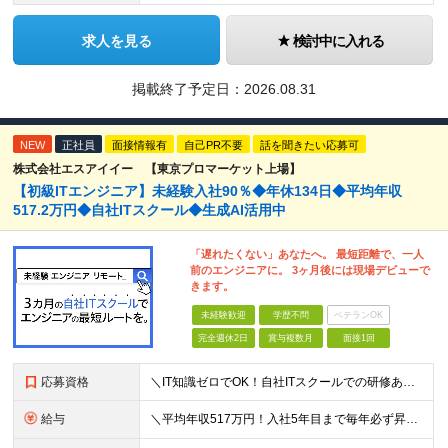
求人を見る
検討中に入れる
掲載終了予定日：
2026.08.31
NEW
正社員
面接情報有
自己PR不要
話を聞きたい応募可
株式会社エスアイイー 【東京プロマーケット上場】
【初級ITエンジニア】未経験入社90％◆年休134日◆平均年収
517.2万円◆自社ITスクール◆生成AI活用中
「遅れたくない」あなたへ。 最短距離で、一人
前のエンジニアに。 3ヶ月後には現場デビューで
きます。
未経験歓迎
学歴不問
ベテランOK
完全週休2日
賞与複数月
面接1回
応募資格
＼IT知識ゼロでOK！自社ITスクールでの研修あり／ ■完全未経験OK(文系出身70％) ■第二新卒歓迎 ■学歴不問 └社会人未経験の方も歓迎します！ 5名以上の採用を予定しているので、同期と入社も
給与
＼平均年収517万円！入社5年目まで毎年必ず昇給／ ■賞与年3回 ■年収800万円以上も可 ■入社3年以上の平均年収469.2万円 月給23万2000円以上＋賞与年3回＋各種手当 ☆入社5年目まで最