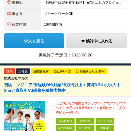
勤務地
【研修中は完全在宅勤務】 ■7割以上のプロジェクトでリモートワークを導入 ■フルリモートもあり ■一都三県のプロジェクト先 ■転居を伴う転勤なし ＜プロジェクト先＞ 東京・神奈川・千葉・埼玉でのプロ
働き方
リモートワークOK
残業時間
10時間以内
求人を見る
検討中に入れる
掲載終了予定日：
2026.08.20
NEW
正社員
面接情報有
自己PR不要
話を聞きたい応募可
株式会社マルス
初級エンジニア/未経験OK/月給28万円以上＋賞与3.54ヵ月/大手
SIerと直取引/AI研修を積極実施中
【ゼロからの着実なステップアップでエンジニア
へ！】 大手SIer直取引×チーム参画だから、安心
デビューが叶う♪
未経験歓迎
学歴不問
ベテランOK
完全週休2日
賞与複数月
面接1回