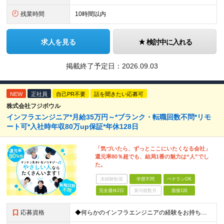
残業時間
10時間以内
求人を見る
検討中に入れる
掲載終了予定日：
2026.09.03
NEW
正社員
自己PR不要
話を聞きたい応募可
株式会社フジボウル
インフラエンジニア*月給35万円～*ブランク・転職回数不問*リモ
ート可*入社時年収80万up保証*年休128日
「気づいたら、ずっとここにいたくなる会社」
還元率80％超でも、結局1番の魅力は“人”でし
た。
未経験歓迎
学歴不問
ベテランOK
完全週休2日
賞与複数月
面接1回
応募資格
◆何らかのインフラエンジニアの経験をお持ちの方 ┗設計・構築経験だけではなく、運用・保守経験があるという方も、お気軽にご応募ください！ ┗ブランク・転職回数は不問です！ ┗ネガティブな応募理由も歓迎で