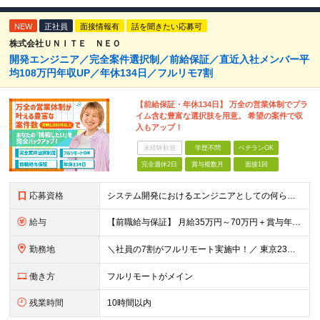
NEW
正社員
面接情報有
話を聞きたい応募可
株式会社ＵＮＩＴＥ ＮＥＯ
開発エンジニア／完全案件選択制／前給保証／直近入社メンバー平
均108万円年収UP／年休134日／フルリモ7割
【前給保証・年休134日】 万全の営業体制でプラ
イム含む豊富な選択肢を用意。 希望の案件で収
入もアップ！
未経験歓迎
学歴不問
ベテランOK
完全週休2日
賞与複数月
面接1回
応募資格
システム開発におけるエンジニアとしての何らかの実務経験（年数不問） ※要件定義、基本設計、詳細設計、製造、検証、運用保守 少しでも実務経験があれば、まずは気軽にエントリーしてみてください！ ／／／／
給与
【前職給与保証】 月給35万円～70万円＋賞与年2回＋各種手当 ※前職の給与・スキル・経験を考慮の上、決定いたします。 ※月給には固定残業代（月30時間分／5万円～10万円）を含みます。超過分は別途
勤務地
＼社員の7割がフルリモート実施中！／ 東京23区内など1都3県を中心としたプロジェクト先での勤務となります。 ※勤務地は希望を考慮します ≪本社≫ 東京都渋谷区恵比寿南1丁目3番7号 隅越ビル5階
働き方
フルリモートがメイン
残業時間
10時間以内