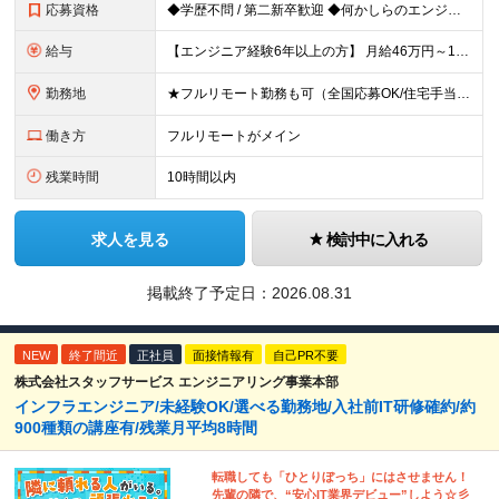
応募資格
◆学歴不問 / 第二新卒歓迎 ◆何かしらのエンジニア経験をお持ちの方 （言語・期間・フェーズ不問） 経験浅めの方も遠慮なくご応募ください！ ■入社前Q＆A ────── ◎実力に見合った報酬が手に
給与
【エンジニア経験6年以上の方】 月給46万円～100万円（固定残業代含む） ※上記月給には月30時間分の固定残業代（月8万7,400円～月19万円）を含む。超過分は全額支給。 【エンジニア経験4年以
勤務地
★フルリモート勤務も可（全国応募OK/住宅手当を支給します） ※案件によって常駐が必要になる場合があります。 ※希望がない限り、転勤はありません ※U・Iターン歓迎 ★ルトラの社員は全国各地で活躍中
働き方
フルリモートがメイン
残業時間
10時間以内
求人を見る
検討中に入れる
掲載終了予定日：
2026.08.31
NEW
終了間近
正社員
面接情報有
自己PR不要
株式会社スタッフサービス エンジニアリング事業本部
インフラエンジニア/未経験OK/選べる勤務地/入社前IT研修確約/約
900種類の講座有/残業月平均8時間
転職しても「ひとりぼっち」にはさせません！
先輩の隣で、“安心IT業界デビュー”しよう☆彡