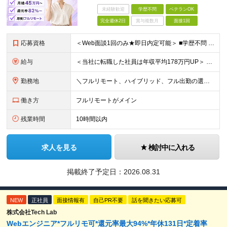
未経験歓迎
学歴不問
ベテランOK
完全週休2日
賞与複数月
面接1回
応募資格
＜Web面談1回のみ★即日内定可能＞ ■学歴不問 ■エンジニアとしての実務経験1年以上 （開発・インフラ・技術・工程など不問）
給与
＜当社に転職した社員は年収平均178万円UP＞ 月給45万円～120万円＋賞与＋各手当 ※経験・能力などを考慮の上、決定します ※案件の契約内容（月単金など）や昇給、賞与額はすべてシステム上で開示し
勤務地
＼フルリモート、ハイブリッド、フル出勤の選択可＆帰社日なし／ 【下記エリアを中心とするクライアント先または自宅にて勤務】 ■首都圏：東京・埼玉・千葉・神奈川 ■関西：大阪・兵庫・京都・滋賀・奈良・和
働き方
フルリモートがメイン
残業時間
10時間以内
求人を見る
検討中に入れる
掲載終了予定日：
2026.08.31
NEW
正社員
面接情報有
自己PR不要
話を聞きたい応募可
株式会社Tech Lab
Webエンジニア*フルリモ可*還元率最大94%*年休131日*定着率