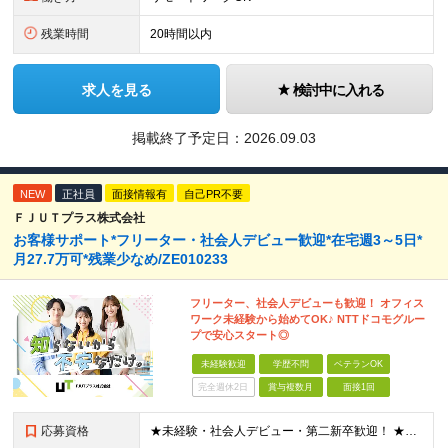
残業時間
20時間以内
求人を見る
検討中に入れる
掲載終了予定日：
2026.09.03
NEW
正社員
面接情報有
自己PR不要
ＦＪＵＴプラス株式会社
お客様サポート*フリーター・社会人デビュー歓迎*在宅週3～5日*
月27.7万可*残業少なめ/ZE010233
フリーター、社会人デビューも歓迎！ オフィス
ワーク未経験から始めてOK♪ NTTドコモグルー
プで安心スタート◎
未経験歓迎
学歴不問
ベテランOK
完全週休2日
賞与複数月
面接1回
応募資格
★未経験・社会人デビュー・第二新卒歓迎！ ★フリーターやブランクのある方も大歓迎！ ★20～40代幅広く活躍中 ■学歴不問 ＼こんな方にピッタリ／ --------------------- □ 正