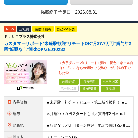
掲載終了予定日：
2026.08.31
NEW
正社員
面接情報有
自己PR不要
ＦＪＵＴプラス株式会社
カスタマーサポート*未経験歓迎*リモートOK*月27.7万可*賞与年2
回*転勤なし*連休OK/ZE010232
＜大手グループ×リモート×服装・髪色・ネイル自
由＞ 「ここなら未経験でも安心」が、決め手で
した◎
未経験歓迎
学歴不問
ベテランOK
完全週休2日
賞与複数月
面接1回
応募資格
★未経験・社会人デビュー・第二新卒歓迎！ ★フリーターやブランクのある方も大歓迎！ ★20～40代幅広く活躍中 ■学歴不問 ＼こんな方にピッタリ／ --------------------- □ 正
給与
≪月給27.7万円スタートも可／賞与年2回≫ ■月給21万円～27.7万円＋各種手当＋賞与年2回 ※給与は勤務地に応じて変更します ※年齢や経験・スキルなどを考慮して決定します ※時間外手当は全額支給
勤務地
★転勤なし／U・Iターン歓迎！地元で働ける♪ 配属先：東京・神奈川・千葉・長野・石川・大阪・福岡・札幌・愛知・広島にある『NTTドコモ』グループ 《勤務地一覧》 ■東京 ・東京都新宿区新宿4-1-6
働き方
リモートワークOK