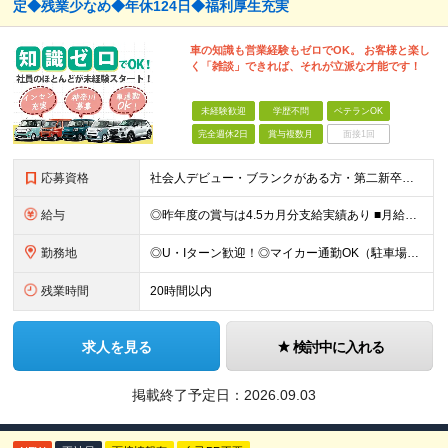
定◆残業少なめ◆年休124日◆福利厚生充実
車の知識も営業経験もゼロでOK。 お客様と楽し
く「雑談」できれば、それが立派な才能です！
未経験歓迎
学歴不問
ベテランOK
完全週休2日
賞与複数月
面接1回
応募資格
社会人デビュー・ブランクがある方・第二新卒も歓迎します！ ◆普通自動車免許（MT）をお持ちの方 ※入社前にAT限定解除をしていただければOKです！ ◆未経験者歓迎 ◆学歴不問 車の専門知識は一切問
給与
◎昨年度の賞与は4.5カ月分支給実績あり ■月給25万円以上＋各種手当+賞与年2回（昨年度実績4.5カ月分） ※経験・能力を考慮して決定いたします。 ※残業代は全額支給します。 ※6ヶ月間の試用期間
勤務地
◎U・Iターン歓迎！◎マイカー通勤OK（駐車場完備） ■神奈川県内にある下記いずれかの店舗 ※経験、スキル、無理なく通える範囲を考慮して配属します ■法人営業部 -------------- 横浜
残業時間
20時間以内
求人を見る
検討中に入れる
掲載終了予定日：
2026.09.03