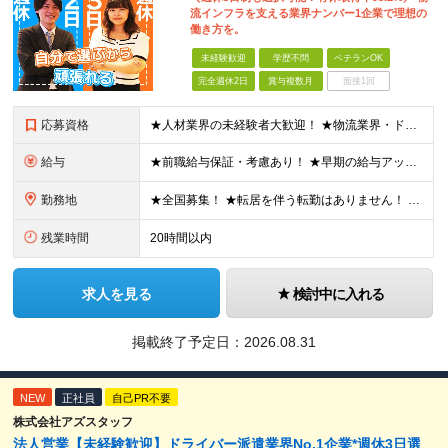
流インフラを支える業界ナンバー1企業で理想の
働き方を。
未経験歓迎
学歴不問
ベテランOK
完全週休2日
賞与複数月
面接1回
応募資格
★人材業界の未経験者大歓迎！ ★物流業界・ドライバー経験は不問！ ★学歴不問！ ★第二新卒歓迎！ ★ブランクOK！ ＼こんな方にピッタリです！／ ・「圧倒的No.1」を目指す環境で、熱く働きたい方
給与
★前職給与保証・考慮あり！ ★早期の給与アップが可能です 月給24万9113円以上＋賞与年2回＋各種手当 ※経験やスキルを考慮し決定します。 ※試用期間6カ月（その間の給与・待遇に差異はありません
勤務地
★全国募集！ ★転居を伴う転勤はありません！ ★U・Iターン歓迎！ ＼本社／ 東京都新宿区西新宿1-20-3 西新宿髙木ビル2階 ＼希望の拠点・営業所に配属します！／ 【北海道・東北エリア】 北海
残業時間
20時間以内
求人を見る
検討中に入れる
掲載終了予定日：
2026.08.31
NEW
正社員
自己PR不要
株式会社アズスタッフ
法人営業【未経験歓迎】ドライバー派遣業界No.1企業*週休3日選