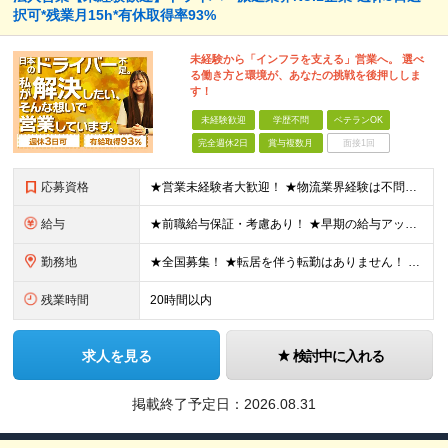
択可*残業月15h*有休取得率93%
未経験から「インフラを支える」営業へ。 選べ
る働き方と環境が、あなたの挑戦を後押ししま
す！
未経験歓迎
学歴不問
ベテランOK
完全週休2日
賞与複数月
面接1回
応募資格
★営業未経験者大歓迎！ ★物流業界経験は不問！ ★学歴不問！ ★第二新卒歓迎！ ★ブランクOK！ ＼こんな方にピッタリです！／ ・「圧倒的No.1」を目指す環境で、熱く働きたい方 ・仕事も遊びも、メ
給与
★前職給与保証・考慮あり！ ★早期の給与アップが可能です 月給24万9113円以上＋賞与年2回＋各種手当 ※経験やスキルを考慮し決定します。 ※試用期間6カ月（その間の給与・待遇に差異はありません
勤務地
★全国募集！ ★転居を伴う転勤はありません！ ★U・Iターン歓迎！ ＼本社／ 東京都新宿区西新宿1-20-3 西新宿髙木ビル2階 ＼希望の拠点・営業所に配属します！／ 【北海道・東北エリア】 北海
残業時間
20時間以内
求人を見る
検討中に入れる
掲載終了予定日：
2026.08.31