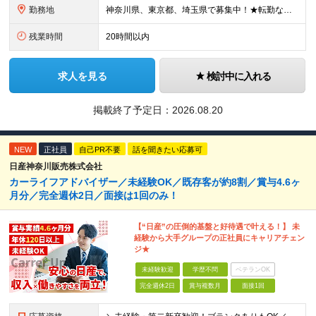
勤務地
神奈川県、東京都、埼玉県で募集中！★転勤なし ※希望を考慮し、決定 ※転居を伴う転勤なし ＜神奈川＞ ■横浜本社：横浜市西区久保町27-19 ■港南営業所：横浜市港南区日野中央1-15-2 ■平塚営
残業時間
20時間以内
求人を見る
検討中に入れる
掲載終了予定日：
2026.08.20
NEW
正社員
自己PR不要
話を聞きたい応募可
日産神奈川販売株式会社
カーライフアドバイザー／未経験OK／既存客が約8割／賞与4.6ヶ
月分／完全週休2日／面接は1回のみ！
【“日産”の圧倒的基盤と好待遇で叶える！】 未
経験から大手グループの正社員にキャリアチェン
ジ★
未経験歓迎
学歴不問
ベテランOK
完全週休2日
賞与複数月
面接1回