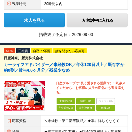
残業時間
20時間以内
求人を見る
検討中に入れる
掲載終了予定日：
2026.09.03
NEW
正社員
自己PR不要
話を聞きたい応募可
日産神奈川販売株式会社
カーライフアドバイザー／未経験OK／年休120日以上／既存客が
約8割／賞与4.6ヶ月分／残業少なめ
日産グループで“長く愛される営業”に！ 既存メ
インだから、お客様の人生の変化にも寄り添え
る。
未経験歓迎
学歴不問
ベテランOK
完全週休2日
賞与複数月
面接1回
応募資格
＼未経験・第二新卒歓迎／ ★車に詳しくなくてもOK！ ◆普通自動車運転免許をお持ちの方（AT限定可） ◆専門卒以上 ★こんな方にピッタリです！★ ・「人と話すのが好き」など、接客や販売経験を活かした
給与
★想定年収421万円～ ■月給25万円以上＋賞与年2回（昨年度実績：4.6ヶ月分）＋各種手当 ★頑張りに応じたインセンティブ・手当が充実！ 「販売台数報奨手当」 「利益報奨手当」 「保険業績手当」