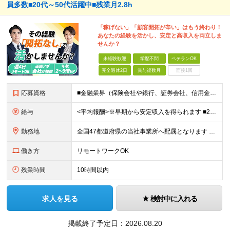
員多数■20代～50代活躍中■残業月2.8h
「稼げない」「顧客開拓が辛い」はもう終わり！
あなたの経験を活かし、安定と高収入を両立しま
せんか？
未経験歓迎
学歴不問
ベテランOK
完全週休2日
賞与複数月
面接1回
応募資格
■金融業界（保険会社や銀行、証券会社、信用金庫など）の営業経験をお持ちの方 ■学歴不問 ※第二新卒の方も歓迎します ※直販の保険営業職経験者も多数活躍中。 お客さまへのご提案に集中できる仕組みにより
給与
<平均報酬>※早期から安定収入を得られます ■2年目～：888万円 ■3年目～：960万円 ■4年目～：1028万円 ★成果連動型報酬（営業成績に応じて支給/45時間分固定残業代含む/超過分は別途支
勤務地
全国47都道府県の当社事業所へ配属となります ※居住地や希望の勤務先を考慮します ※リモートワークOK／転勤なし ＜本社＞ 東京都台東区浅草橋1-1-8 FP浅草橋ビル (変更の範囲)上記を除く当
働き方
リモートワークOK
残業時間
10時間以内
求人を見る
検討中に入れる
掲載終了予定日：
2026.08.20