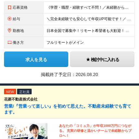
応募資格
《学歴・職歴・経験すべて不問！／未経験からのチャレンジ大歓迎◎》 ▼こんな気持ち、ひとつでも当てはまる方はぜひ！ □ なにか、人生を変えるきっかけがほしい □ 立ち仕事に疲れて、そろそろ座り仕事がい
給与
＼完全未経験でも安心して年収UP可能です！／ -------------- 【1】営業 月給25万円～80万円＋賞与 【2】事務 月給21万円～50万円＋賞与 【3】マーケ 月給25万円～80万円
勤務地
日本全国で募集中！リモート希望者も大歓迎！ ※クライアントオフィスへの出勤が必要な場合は、 「東京オフィス」または「首都圏・関西圏」になります ※勤務地の選択はご希望を考慮し、転居を伴う転勤はありま
働き方
フルリモートがメイン
求人を見る
検討中に入れる
掲載終了予定日：
2026.08.20
NEW
正社員
花菱不動産株式会社
営業/『営業って楽しい』を初めて思えた。不動産未経験でも育て
ます。
あなたの「コミュ力」が年収1000万円につなが
る。 充実の研修と温かいチームで未経験からプ
ロへ！