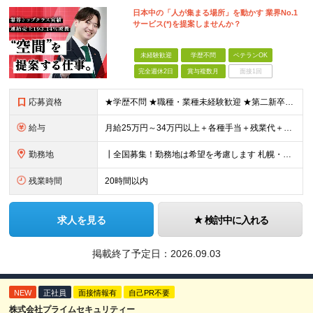
日本中の「人が集まる場所」を動かす 業界No.1
サービス(*)を提案しませんか？
未経験歓迎
学歴不問
ベテランOK
完全週休2日
賞与複数月
面接1回
応募資格
★学歴不問 ★職種・業種未経験歓迎 ★第二新卒歓迎 ＜こんな方にオススメ＞ ◎一つの商材ではなく、幅広い提案で勝負したい ◎成長企業でスケールの大きい仕事に挑戦したい ◎実力を評価されたい＆腰を据え
給与
月給25万円～34万円以上＋各種手当＋残業代＋賞与年2回 初年度想定年収：348万円～ ※経験・能力を考慮のうえ優遇します。 ※上記にはエリア給（10,000円～15,000円）、見込み残業代（20
勤務地
┃全国募集！勤務地は希望を考慮します 札幌・仙台・東京・横浜・金沢・名古屋・大阪・京都・広島・福岡 募集 ※上記のほか、全国に拠点あり ※キャリアアップやキャリアシフトに伴う転勤も一部ありますが、基
残業時間
20時間以内
求人を見る
検討中に入れる
掲載終了予定日：
2026.09.03
NEW
正社員
面接情報有
自己PR不要
株式会社プライムセキュリティー