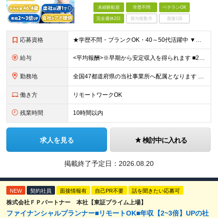
未経験歓迎
学歴不問
ベテランOK
完全週休2日
賞与複数月
面接1回
応募資格
★学歴不問・ブランクOK・40～50代活躍中 ▼以下いずれかのご経験をお持ちの方 ■金融業界（保険会社や銀行、証券会社、信用金庫など）での就業経験 ■何かしらの営業経験をお持ちの方 ※ブランクのある方
給与
<平均報酬>※早期から安定収入を得られます ■2年目～：888万円 ■3年目～：960万円 ■4年目～：1028万円 ★成果連動型報酬（営業成績に応じて支給/45時間分固定残業代含む/超過分は別途支
勤務地
全国47都道府県の当社事業所へ配属となります ※居住地や希望の勤務先を考慮します ※リモートワークOK／転勤なし ＜本社＞ 東京都台東区浅草橋1-1-8 FP浅草橋ビル (変更の範囲)上記を除く当
働き方
リモートワークOK
残業時間
10時間以内
求人を見る
検討中に入れる
掲載終了予定日：
2026.08.20
NEW
契約社員
面接情報有
自己PR不要
話を聞きたい応募可
株式会社ＦＰパートナー 本社【東証プライム上場】
ファイナンシャルプランナー■リモートOK■年収【2~3倍】UPの社