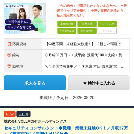
「今の自分」で満足したくないあなたへ。 ＊最
速でキャリアを掴む！ 手厚い支援があるから、
新天地も怖くない。
未経験歓迎
学歴不問
ベテランOK
完全週休2日
賞与複数月
面接1回
応募資格
【学歴不問・未経験大歓迎！】 「新しい環境で自分を試したい」 「イチからプロを目指したい」 そんな意欲があれば、これまでの経歴は一切問いません！ ━━━━━━━━━━━━ 必須条件はこれだけ！ ━━
給与
◇月給31万円～＋成果給+残業代100％支給＋賞与(前年実績4.4ヵ月分) ※経験、能力を考慮し、当社規定により優遇します 【仕入営業経験者+資格保持者】 ◆月給37万円以上+成果給+残業代100%
勤務地
＼＼全国で募集中／／ ▼東京 本店(西東京市)、つきみ野店、多摩店、立川店、町田店、 調布店、綾瀬店、高円寺店、池尻店、船堀店、練馬店 ▼埼玉 草加店、越谷店、蕨店、大宮店、浦和店、 川越店、志木
求人を見る
検討中に入れる
掲載終了予定日：
2026.08.20
NEW
正社員
株式会社VOLLMONTホールディングス
セキュリティコンサルタント◆職種・業種未経験OK！／月収37万
～／賞与年2回／年間休日110日◆