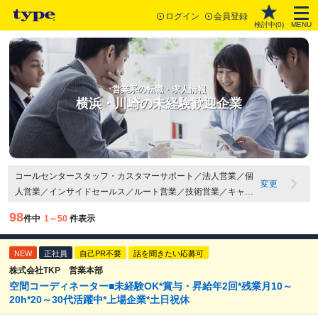
ログイン
会員登録
検討中(
0
)
MENU
営業系の転職・求人情報
横浜・川崎の未経験歓迎企業
コールセンタースタッフ・カスタマーサポート／法人営業／個
変更
人営業／インサイドセールス／ルート営業／技術営業／キャリ
アカウンセラー・人材派遣コーディネーター／営業管理・営業
98
件中
1～50
件表示
マネージャー／その他営業職／横浜市／川崎市／職種未経験歓
迎
NEW
正社員
自己PR不要
話を聞きたい応募可
株式会社TKP 営業本部
空間コーディネーター■未経験OK*賞与・昇給年2回*残業月10～
20h*20～30代活躍中*上場企業*土日祝休