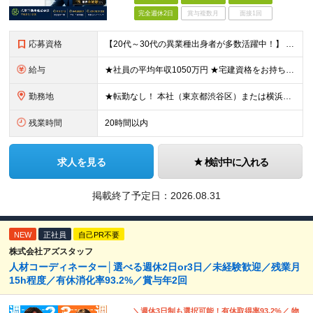
完全週休2日
賞与複数月
面接1回
応募資格
【20代～30代の異業種出身者が多数活躍中！】 ●学歴不問 ●何らかの営業経験をお持ちの方（業種・商材は問いません） ※不動産業界の経験は不要です。これまでの営業力を活かせます。
給与
★社員の平均年収1050万円 ★宅建資格をお持ちの方は月3万円の資格手当を支給 月給30万円以上 ＋ インセンティブ（年4回）＋ 各種手当 ＋ 特別賞与 ※経験・能力を考慮の上、優遇します。 ※上記
勤務地
★転勤なし！ 本社（東京都渋谷区）または横浜支店（神奈川県横浜市）での勤務となります。 【本社】 東京都渋谷区渋谷2-12-15 日本薬学会長井記念館 8F 【横浜支店】 神奈川県横浜市中区大田
残業時間
20時間以内
求人を見る
検討中に入れる
掲載終了予定日：
2026.08.31
NEW
正社員
自己PR不要
株式会社アズスタッフ
人材コーディネーター│選べる週休2日or3日／未経験歓迎／残業月
15h程度／有休消化率93.2%／賞与年2回
＼週休3日制も選択可能！有休取得率93.2%／ 物