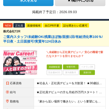
求人を見る
検討中に入れる
掲載終了予定日：
2026.09.03
NEW
正社員
面接情報有
自己PR不要
話を聞きたい応募可
株式会社T2R
ご案内スタッフ/未経験OK/残業ほぼ無/面接1回/有給消化率100％/
平日夜・土日面接可/実質年124日休み
＼未経験から正社員デビュー／ 安心の職場で新
たなスタートを切りませんか？
未経験歓迎
学歴不問
ベテランOK
完全週休2日
賞与複数月
面接1回
応募資格
★社会人・正社員デビューを大歓迎！ ★30歳以下限定（※若年層の長期キャリア形成のため） ★学歴・経験一切不問！ -------【採用担当】より------------ 「過去は変えられないけど、未
給与
★正社員デビューの方も月給25万円スタート！ ★プロジェクト先でインセンティブが出ることもあります◎ ＼未経験1年目想定年収：348万円～468万円／ 月給：25万円～35万円＋交通費全額支給＋資格
勤務地
「家から近い場所で働きたい」という要望にもお応えします！※実例あり ★一都三県（東京都・埼玉県・神奈川県・千葉県）のいずれかの携帯ショップやイベント会場に配属 ■本社 東京都豊島区南池袋2-33-7