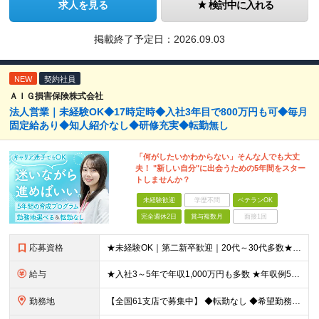
求人を見る
検討中に入れる
掲載終了予定日：
2026.09.03
NEW
契約社員
ＡＩＧ損害保険株式会社
法人営業｜未経験OK◆17時定時◆入社3年目で800万円も可◆毎月
固定給あり◆知人紹介なし◆研修充実◆転勤無し
「何がしたいかわからない」そんな人でも大丈
夫！ "新しい自分"に出会うための5年間をスター
トしませんか？
未経験歓迎
学歴不問
ベテランOK
完全週休2日
賞与複数月
面接1回
応募資格
★未経験OK｜第二新卒歓迎｜20代～30代多数★ ┗業界未経験者、営業未経験がほとんどです！ ★高卒以上 ━━━━━━━━ 育成前提の採用です！ ━━━━━━━━ 「稼ぎたい」「経営者になりたい」な
給与
★入社3～5年で年収1,000万円も多数 ★年収例523万円／20代・2年目 月給24万4,094円～33万5,000円＋業績給＋賞与年2回（業績による） ※給与は配属エリアによって異なります ※
勤務地
【全国61支店で募集中】 ◆転勤なし ◆希望勤務地を選べる ◆U・Iターンも歓迎です ----- 契約期間中は転勤がありません。 お住まいの地域でキャリアを築くことができます！ ----- ■北海道／