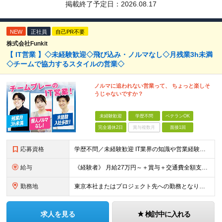
掲載終了予定日：
2026.08.17
NEW
正社員
自己PR不要
株式会社Funkit
【 IT営業 】◇未経験歓迎◇飛び込み・ノルマなし◇月残業3h未満
◇チームで協力するスタイルの営業◇
ノルマに追われない営業って、 ちょっと楽しそ
うじゃないですか？
未経験歓迎
学歴不問
ベテランOK
完全週休2日
賞与複数月
面接1回
応募資格
学歴不問／未経験歓迎 IT業界の知識や営業経験は問いません。 大切にしたいのは、これまでの経歴よりも「人と話すことが好き」「チームで仕事を進めたい」という気持ちです。 ◆ こんな方とお会いしたいで
給与
《経験者》 月給27万円～＋賞与＋交通費全額支給 《未経験者》 月給23万円～＋賞与＋交通費全額支給 ※上記月給には固定残業代（20時間分／《経験者》34,000円～《未経験者》31,100円～）
勤務地
東京本社またはプロジェクト先への勤務となります ■本社 東京都豊島区南池袋3-13-8 ホウエイビル9F ＜アクセス＞ 各線「池袋駅」から徒歩5分 ■東京開発センター 東京都豊島区南池袋3-13-
求人を見る
検討中に入れる