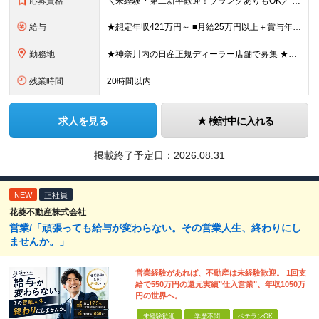
応募資格
＼未経験・第二新卒歓迎！ブランクありもOK／ ★車に詳しくなくてもOK！ ◆普通自動車運転免許をお持ちの方（AT限定可） ◆専門卒以上 ★こんな方にピッタリです！★ ・「人と話すのが好き」など、接客
給与
★想定年収421万円～ ■月給25万円以上＋賞与年2回（昨年度実績：4.6ヶ月分）＋各種手当 ★頑張りに応じたインセンティブ・手当が充実！ 「販売台数報奨手当」 「利益報奨手当」 「保険業績手当」
勤務地
★神奈川内の日産正規ディーラー店舗で募集 ★マイカー・バイク通勤OK！従業員用に駐車場も用意 神奈川県内128店舗のうちから、希望を考慮して決定します。 【新車店舗】 ■横浜市 （鶴見区、神奈川区
残業時間
20時間以内
求人を見る
検討中に入れる
掲載終了予定日：
2026.08.31
NEW
正社員
花菱不動産株式会社
営業/「頑張っても給与が変わらない。その営業人生、終わりにし
ませんか。」
営業経験があれば、不動産は未経験歓迎。 1回支
給で550万円の還元実績"仕入営業"、年収1050万
円の世界へ。
未経験歓迎
学歴不問
ベテランOK