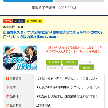
掲載終了予定日：
2026.09.03
NEW
正社員
自己PR不要
株式会社ＴＳＯ
出張買取スタッフ*未経験歓迎*研修制度充実*1年目平均年収620万
円*入社3ヶ月以内昇格率85％/skait1
＼誰もが叶えられる可能性がココにある／ 【年
収1000万×入社1年でマネージャー】を最短で。
未経験歓迎
学歴不問
ベテランOK
完全週休2日
賞与複数月
面接1回
応募資格
【学歴・経験不問！「稼ぎたい」「出世したい」方歓迎】 ●普通自動車運転免許（AT限定可）をお持ちの方 ☆こんな方はおすすめ！☆ ◎成長市場へ挑戦したい方 ◎年功序列ではなく正当な評価と報酬を得たい方
給与
★社員の1年目の平均年収は620万円！ 月給33万円～120万円＋インセンティブ＋賞与年1回 ※経験・能力を考慮の上、決定します。 ※固定残業代（月69.5時間分・9万7,000円～）含む。超過分別
勤務地
★転勤なし 新宿本社 / 東京都新宿区新宿1丁目3番12号 配属エリア 新宿本社、千葉支店、池袋支店、立川支店、大宮支店、品川支店、新横浜支店、横浜支店、竹ノ塚支店、水戸支店、高崎支店、宇都宮支店
残業時間
10時間以内