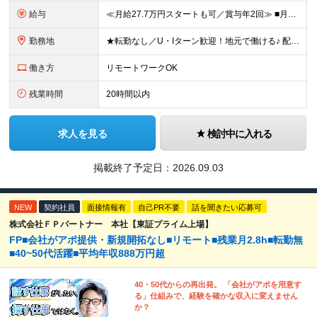
給与
≪月給27.7万円スタートも可／賞与年2回≫ ■月給21万円～27.7万円＋各種手当＋賞与年2回 ※給与は勤務地に応じて変更します ※年齢や経験・スキルなどを考慮して決定します ※時間外手当は全額支給
勤務地
★転勤なし／U・Iターン歓迎！地元で働ける♪ 配属先：東京・神奈川・千葉・長野・石川・大阪・福岡・札幌・愛知・広島にある『NTTドコモ』グループ 《勤務地一覧》 ■東京 ・東京都新宿区新宿4-1-6
働き方
リモートワークOK
残業時間
20時間以内
求人を見る
検討中に入れる
掲載終了予定日：
2026.09.03
NEW
契約社員
面接情報有
自己PR不要
話を聞きたい応募可
株式会社ＦＰパートナー 本社【東証プライム上場】
FP■会社がアポ提供・新規開拓なし■リモート■残業月2.8h■転勤無
■40~50代活躍■平均年収888万円超
40・50代からの再出発。 「会社がアポを用意す
る」仕組みで、経験を確かな収入に変えません
か？