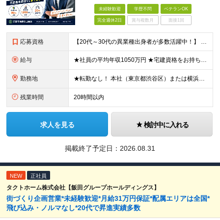
未経験歓迎
学歴不問
ベテランOK
完全週休2日
賞与複数月
面接1回
応募資格
【20代～30代の異業種出身者が多数活躍中！】 ●学歴不問 ●営業職や接客のご経験をお持ちの方 今までのご経験を加味しながらも 人間性ややる気を高く評価します。 まずはカジュアルにお会いできること
給与
★社員の平均年収1050万円 ★宅建資格をお持ちの方は月3万円の資格手当を支給 月給30万円以上＋インセンティブ＋各種手当＋特別賞与（業績に応じて支給） ※経験・能力を考慮の上、優遇いたします。
勤務地
★転勤なし！ 本社（東京都渋谷区）または横浜支店（神奈川県横浜市）での勤務となります。 【本社】 東京都渋谷区渋谷2-12-15 日本薬学会長井記念館 8F 【横浜支店】 神奈川県横浜市中区大田
残業時間
20時間以内
求人を見る
検討中に入れる
掲載終了予定日：
2026.08.31
NEW
正社員
タクトホーム株式会社【飯田グループホールディングス】
街づくり企画営業*未経験歓迎*月給31万円保証*配属エリアは全国*
飛び込み・ノルマなし*20代で昇進実績多数