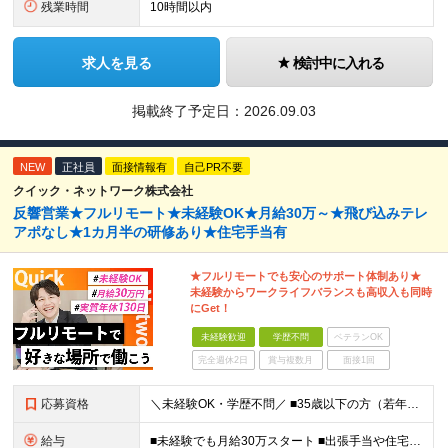
残業時間
10時間以内
求人を見る
検討中に入れる
掲載終了予定日：
2026.09.03
NEW
正社員
面接情報有
自己PR不要
クイック・ネットワーク株式会社
反響営業★フルリモート★未経験OK★月給30万～★飛び込みテレ
アポなし★1カ月半の研修あり★住宅手当有
★フルリモートでも安心のサポート体制あり★
未経験からワークライフバランスも高収入も同時
にGet！
未経験歓迎
学歴不問
ベテランOK
完全週休2日
賞与複数月
面接1回
応募資格
＼未経験OK・学歴不問／ ■35歳以下の方（若年層の長期キャリア形成のため） ■第二新卒OK ■普通自動車免許（AT）をお持ちの方 ▼▽こんな方はぜひご応募ください！▽▼ 「車の運転が好き！」 「地
給与
■未経験でも月給30万スタート ■出張手当や住宅手当あり 【東京都・神奈川県】 月給35万円～60万円＋インセンティブ＋賞与＋諸手当 上記月給は、月42時間分の固定残業代（月8万3900円以上）を含