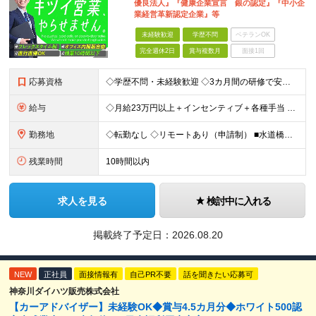
優良法人』『健康企業宣言 銀の認定』『中小企
業経営革新認定企業』等
未経験歓迎
学歴不問
ベテランOK
完全週休2日
賞与複数月
面接1回
応募資格
◇学歴不問・未経験歓迎 ◇3カ月間の研修で安心スタート！ ◇営業/IT業界経験者はより歓迎 【こんな方を歓迎します】 ・IT業界で営業に挑戦したい方 ・チームで協力しながら働きたい方 ・ガツガツしす
給与
◇月給23万円以上＋インセンティブ＋各種手当 ・残業代と交通費は別途支給 ・退職金や住宅手当など…福利厚生も充実！ 【経験者は経験・スキルに応じて優遇します】 月給25万円以上＋インセンティブ賞与2
勤務地
◇転勤なし ◇リモートあり（申請制） ■水道橋オフィス／東京都千代田区神田三崎町3-5-9 天翔オフィス水道橋7F ※敷地内全面禁煙
残業時間
10時間以内
求人を見る
検討中に入れる
掲載終了予定日：
2026.08.20
NEW
正社員
面接情報有
自己PR不要
話を聞きたい応募可
神奈川ダイハツ販売株式会社
【カーアドバイザー】未経験OK◆賞与4.5カ月分◆ホワイト500認