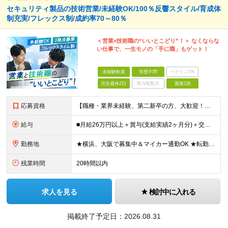
セキュリティ製品の技術営業/未経験OK/100％反響スタイル/育成体
制充実/フレックス制/成約率70～80％
＜営業×技術職の“いいとこどり”！＞ なくならな
い仕事で、一生モノの「手に職」もゲット！
未経験歓迎
学歴不問
ベテランOK
完全週休2日
賞与複数月
面接1回
応募資格
【職種・業界未経験、第二新卒の方、大歓迎！】 ■未経験OK ■学歴不問 ■普通自動車免許をお持ちの方（AT限定可） ≪こんな方にピッタリです！≫ ・未経験から「手に職」をつけて将来の安心を手に入れた
給与
■月給26万円以上＋賞与(支給実績2ヶ月分)＋交通費 ★6月からはチームインセンティブも新たに導入予定！ ※スキル・経験を考慮の上、決定いたします ※上記には見込み残業代2万円以上（24時間分）を含
勤務地
★横浜、大阪で募集中＆マイカー通勤OK ★転勤はありません ★希望の勤務地に配属します 【本社】 神奈川県横浜市戸塚区矢部町65 イェルコローレビル1F 【大阪オフィス】 大阪府大阪市北区池田町2
残業時間
20時間以内
求人を見る
検討中に入れる
掲載終了予定日：
2026.08.31