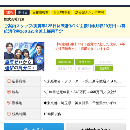
NEW
正社員
面接情報有
自己PR不要
話を聞きたい応募可
株式会社T2R
ご案内スタッフ/実質年125日休/5連休OK/面接1回/月収29万円～/有
給消化率100％/5名以上採用予定
【転職逆転劇】バイト感覚で入社した僕が、 4年
で採用担当として活躍できています◎
未経験歓迎
学歴不問
ベテランOK
完全週休2日
賞与複数月
面接1回
応募資格
＼未経験者・フリーター・第二新卒歓迎／ ★転職回数4回の社員も現在は中心メンバーとして活躍中 ◆正社員デビューOK！ ◆学歴・経験一切不問 ▼----面接担当者より----▼ 「過去は変えられない
給与
＼1年目想定年収：348万円～468万円／ 入社5年目で月給60.8万円も実現可能！ 月給：25万円～35万円＋交通費全額支給＋資格手当＋賞与など ※経験・スキルを考慮の上、決定します ※残業代は
勤務地
◆東京都・埼玉県・神奈川県・千葉県のいずれかの携帯ショップやイベント会場に配属 ◆「家から近い場所で働きたい！」という社員の要望に応えてプロジェクトを獲得した実例あり ■本社 東京都豊島区南池袋2-
残業時間
10時間以内