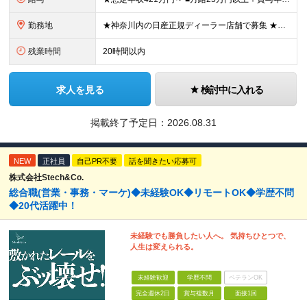
勤務地
★神奈川内の日産正規ディーラー店舗で募集 ★マイカー・バイク通勤OK！従業員用に駐車場も用意 神奈川県内128店舗のうちから、希望を考慮して決定します。 【新車店舗】 ■横浜市 （鶴見区、神奈川区
残業時間
20時間以内
求人を見る
検討中に入れる
掲載終了予定日：
2026.08.31
NEW
正社員
自己PR不要
話を聞きたい応募可
株式会社Stech&Co.
総合職(営業・事務・マーケ)◆未経験OK◆リモートOK◆学歴不問
◆20代活躍中！
未経験でも勝負したい人へ。 気持ちひとつで、
人生は変えられる。
未経験歓迎
学歴不問
ベテランOK
完全週休2日
賞与複数月
面接1回