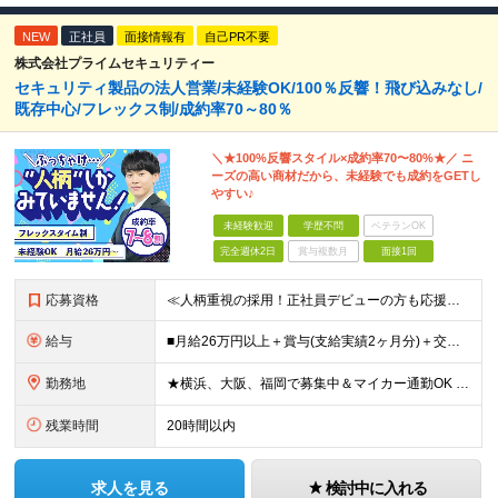
NEW
正社員
面接情報有
自己PR不要
株式会社プライムセキュリティー
セキュリティ製品の法人営業/未経験OK/100％反響！飛び込みなし/
既存中心/フレックス制/成約率70～80％
＼★100%反響スタイル×成約率70〜80%★／ ニ
ーズの高い商材だから、未経験でも成約をGETし
やすい♪
未経験歓迎
学歴不問
ベテランOK
完全週休2日
賞与複数月
面接1回
応募資格
≪人柄重視の採用！正社員デビューの方も応援◎≫ ★フリーターの方、転職回数なども一切不問 ■未経験OK ■学歴不問 ■普通自動車免許をお持ちの方（AT限定可） ≪こんな方にピッタリです！≫ ◎未経験
給与
■月給26万円以上＋賞与(支給実績2ヶ月分)＋交通費 ★6月からはチームインセンティブも新たに導入予定！ ※スキル・経験を考慮の上、決定いたします ※上記には見込み残業代2万円以上（24時間分）を含
勤務地
★横浜、大阪、福岡で募集中＆マイカー通勤OK ★転勤はありません ★希望の勤務地に配属します 【本社】 神奈川県横浜市戸塚区矢部町65 イェルコローレビル1F 【大阪オフィス】 大阪府大阪市北区池
残業時間
20時間以内
求人を見る
検討中に入れる