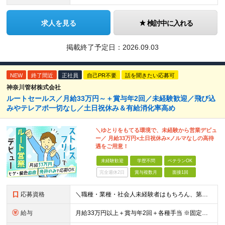
求人を見る
検討中に入れる
掲載終了予定日：
2026.09.03
NEW
終了間近
正社員
自己PR不要
話を聞きたい応募可
神奈川管材株式会社
ルートセールス／月給33万円～＋賞与年2回／未経験歓迎／飛び込
みやテレアポ一切なし／土日祝休み＆有給消化率高め
＼ゆとりをもてる環境で、未経験から営業デビュ
ー／ 月給33万円×土日祝休み×ノルマなしの高待
遇をご用意！
未経験歓迎
学歴不問
ベテランOK
完全週休2日
賞与複数月
面接1回
応募資格
＼職種・業種・社会人未経験者はもちろん、第二新卒も歓迎！／ ■学歴不問 ■転職回数不問 ■普通自動車免許をお持ちの方
給与
月給33万円以上＋賞与年2回＋各種手当 ※固定残業代（月42時間／7万7171円～）含む。 超過分は別途全額支給します。 ※試用期間（6ヶ月）があります。 その間の給与・待遇に差異はありません。