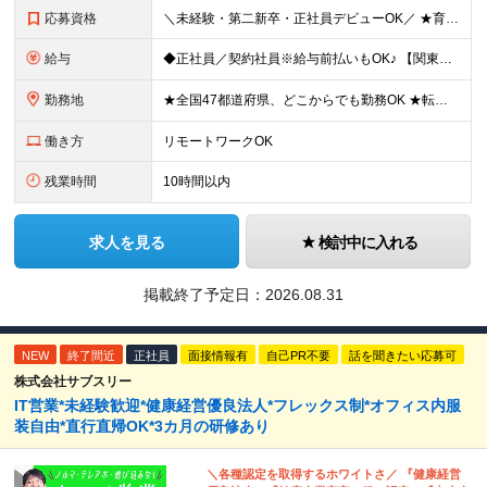
応募資格
＼未経験・第二新卒・正社員デビューOK／ ★育成前提の採用を実施中！ ■経歴・ブランク不問 ■学歴不問 ≪≪特別なスキルや経験は必要なし！≫≫ 当社では人柄重視の採用を実施しています。 働く先輩社員
給与
◆正社員／契約社員※給与前払いもOK♪ 【関東（一都三県）】 月給25万円～ ※固定残業代（月20時間分／月3万2383円）を含む。超過分は別途支給。 ※試用期間中の給与は月給23万円～ 【関東（北
勤務地
★全国47都道府県、どこからでも勤務OK ★転勤なし！腰を据えて活躍◎ ★マイカー通勤OK（拠点による） ★業務に慣れたら、ゆくゆくはリモート併用やフルリモートも可能 全国のお客様先にて勤務していた
働き方
リモートワークOK
残業時間
10時間以内
求人を見る
検討中に入れる
掲載終了予定日：
2026.08.31
NEW
終了間近
正社員
面接情報有
自己PR不要
話を聞きたい応募可
株式会社サブスリー
IT営業*未経験歓迎*健康経営優良法⼈*フレックス制*オフィス内服
装自由*直行直帰OK*3カ月の研修あり
＼各種認定を取得するホワイトさ／ 『健康経営