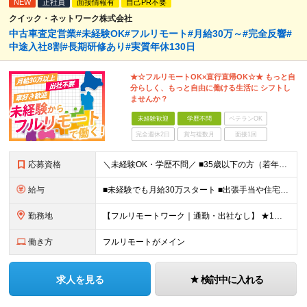
NEW
正社員
面接情報有
自己PR不要
クイック・ネットワーク株式会社
中古車査定営業#未経験OK#フルリモート#月給30万～#完全反響#
中途入社8割#長期研修あり#実質年休130日
★☆フルリモートOK×直行直帰OK☆★ もっと自
分らしく、もっと自由に働ける生活に シフトし
ませんか？
未経験歓迎
学歴不問
ベテランOK
完全週休2日
賞与複数月
面接1回
応募資格
＼未経験OK・学歴不問／ ■35歳以下の方（若年層の長期キャリア形成のため） ■第二新卒OK ■普通自動車免許（AT）をお持ちの方 ▼▽こんな方はぜひご応募ください！▽▼ 「車の運転が好き！」 「地
給与
■未経験でも月給30万スタート ■出張手当や住宅手当あり 【東京都・神奈川県】 月給35万円～60万円＋インセンティブ＋賞与＋諸手当 上記月給は、月42時間分の固定残業代（月8万3900円以上）を含
勤務地
【フルリモートワーク｜通勤・出社なし】 ★1人1台社用車貸与 ★転勤なし ★直帰直行OK 【本社】 兵庫県神戸市中央区明石町44 神戸御幸ビル4F ★☆積極採用中☆★ ◆北海道・東北：札幌／福島／
働き方
フルリモートがメイン
求人を見る
検討中に入れる