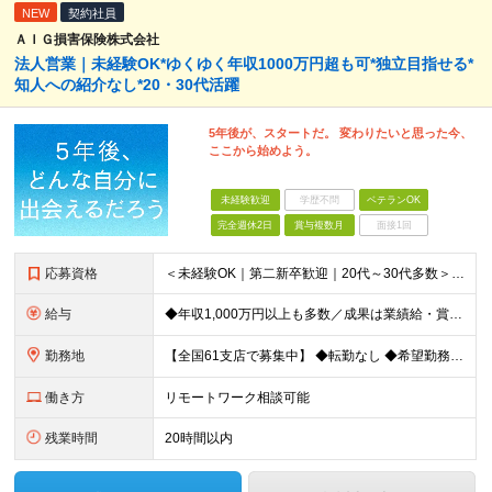
NEW
契約社員
ＡＩＧ損害保険株式会社
法人営業｜未経験OK*ゆくゆく年収1000万円超も可*独立目指せる*
知人への紹介なし*20・30代活躍
5年後が、スタートだ。 変わりたいと思った今、
ここから始めよう。
未経験歓迎
学歴不問
ベテランOK
完全週休2日
賞与複数月
面接1回
応募資格
＜未経験OK｜第二新卒歓迎｜20代～30代多数＞ ◆業界未経験・営業未経験がほとんどです！ ◆高卒以上 ━━━━━━━━ 育成前提の採用です！ ━━━━━━━━ 「稼ぎたい」「経営者になりたい」など
給与
◆年収1,000万円以上も多数／成果は業績給・賞与に反映 ◆年収例1,233円／30代・4年目 月給24万4,094円～33万5,000円＋業績給＋賞与年2回（業績による） ※給与は配属エリアによ
勤務地
【全国61支店で募集中】 ◆転勤なし ◆希望勤務地を選べる ◆U・Iターンも歓迎です ----- 契約期間中は転勤がありません。 お住まいの地域でキャリアを築くことができます！ ----- ■北海道／
働き方
リモートワーク相談可能
残業時間
20時間以内