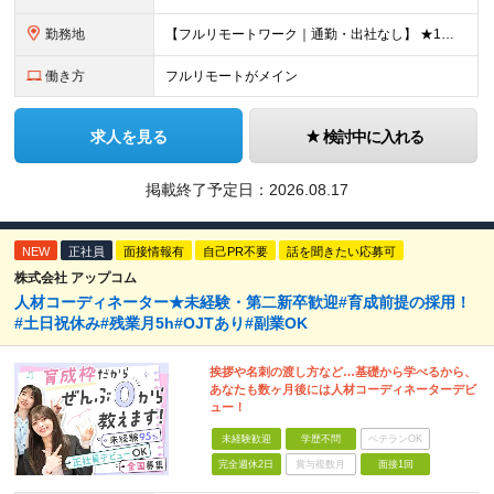
勤務地
【フルリモートワーク｜通勤・出社なし】 ★1人1台社用車貸与 ★転勤なし ★直帰直行OK 【本社】 兵庫県神戸市中央区明石町44 神戸御幸ビル4F ★☆積極採用中☆★ ◆北海道・東北：札幌／福島／
働き方
フルリモートがメイン
求人を見る
検討中に入れる
掲載終了予定日：
2026.08.17
NEW
正社員
面接情報有
自己PR不要
話を聞きたい応募可
株式会社 アップコム
人材コーディネーター★未経験・第二新卒歓迎#育成前提の採用！
#土日祝休み#残業月5h#OJTあり#副業OK
挨拶や名刺の渡し方など…基礎から学べるから、
あなたも数ヶ月後には人材コーディネーターデビ
ュー！
未経験歓迎
学歴不問
ベテランOK
完全週休2日
賞与複数月
面接1回