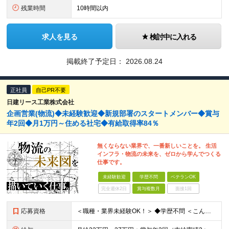
残業時間
10時間以内
求人を見る
検討中に入れる
掲載終了予定日：
2026.08.24
正社員
自己PR不要
日建リース工業株式会社
企画営業(物流)◆未経験歓迎◆新規部署のスタートメンバー◆賞与
年2回◆月1万円～住める社宅◆有給取得率84％
無くならない業界で、一番新しいことを。 生活
インフラ・物流の未来を、ゼロから学んでつくる
仕事です。
未経験歓迎
学歴不問
ベテランOK
完全週休2日
賞与複数月
面接1回
応募資格
＜職種・業界未経験OK！＞ ◆学歴不問 ＜こんな方は、ぜひご応募ください！＞ □社会に影響を与えるスケールの大きな仕事に挑戦したい □人と話しながら、物事を前に進めることが好き □専門知識を身につけ