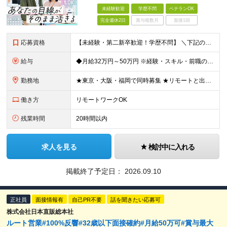
未経験歓迎
学歴不問
ベテランOK
完全週休2日
賞与複数月
面接1回
応募資格
【未経験・第二新卒歓迎！学歴不問】 ＼下記のスキルを活かせます／ ●お客様のニーズをくみ取り、コミュニケーションが取れる方 ●相手の立場に立って物事を考えられる方 ＼こんな方にピッタリ！／ □お客
給与
◆月給32万円～50万円 ※経験・スキル・前職の給与を考慮の上、当社規定により決定いたします ※上記月給には固定残業代（月40時間分／59,600円～）が含まれます。超過分は全額支給いたします ※試用
勤務地
★東京・大阪・福岡で同時募集 ★リモートと出社のハイブリッドワークも可！ 大阪本社、東京拠点、福岡拠点のいずれかへ配属となります。 希望を考慮して決定します。 【大阪本社】 大阪府大阪市中央区上本
働き方
リモートワークOK
残業時間
20時間以内
求人を見る
検討中に入れる
掲載終了予定日：
2026.09.10
正社員
面接情報有
自己PR不要
話を聞きたい応募可
株式会社日本直販総本社
ルート営業#100%反響#32歳以下面接確約#月給50万可#賞与最大