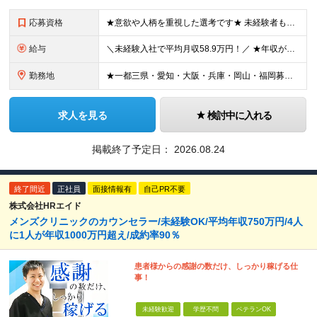
応募資格
★意欲や人柄を重視した選考です★ 未経験者もパパスタッフも活躍中！ 今までの経験は問いませんので、まずはお気軽にご応募ください！ 20～30代活躍中！パパスタッフも多数在籍しています！ ■学歴不問
給与
＼未経験入社で平均月収58.9万円！／ ★年収が前職の2倍以上になった人も多数 ★ほぼ全員が単月で15万円～100万円分のインセンティブを獲得！ ★入社祝い金あり ★社宅あり（家具家電付き） 月給3
勤務地
★一都三県・愛知・大阪・兵庫・岡山・福岡募集 ★埼玉8月末オープン！ ★千葉・広島オープン予定 ■東京 ・渋谷区道玄坂1-12-1 ・新宿区西新宿1-20-3 ・豊島区南池袋1-16-15 ・品川区
求人を見る
検討中に入れる
掲載終了予定日：
2026.08.24
終了間近
正社員
面接情報有
自己PR不要
株式会社HRエイド
メンズクリニックのカウンセラー/未経験OK/平均年収750万円/4人
に1人が年収1000万円超え/成約率90％
患者様からの感謝の数だけ、しっかり稼げる仕
事！
未経験歓迎
学歴不問
ベテランOK