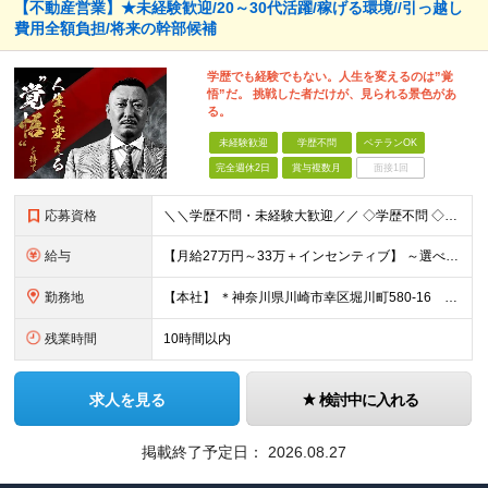
【不動産営業】★未経験歓迎/20～30代活躍/稼げる環境//引っ越し
費用全額負担/将来の幹部候補
学歴でも経験でもない。人生を変えるのは”覚
悟”だ。 挑戦した者だけが、見られる景色があ
る。
未経験歓迎
学歴不問
ベテランOK
完全週休2日
賞与複数月
面接1回
応募資格
＼＼学歴不問・未経験大歓迎／／ ◇学歴不問 ◇社会⼈・職種・業種未経験大歓迎 ☆ー・ー・ー・ー・ー・ー・ー・ー・ー・ー・ー☆ 「今の人生を変えたい。」「本気で稼ぎたい。」 面接ではその想いを
給与
【⽉給27万円～33万＋インセンティブ】 ～選べる給与制度～ 固定給とインセンティブの割合を選択することが可能◎ ⾯接時にご相談可能です！ ￣￣￣￣￣￣￣￣￣￣￣￣￣￣￣￣￣￣￣ 月収27万円の場合
勤務地
【本社】 ＊神奈川県川崎市幸区堀川町580-16 川崎テックセンター9階 ※転勤はありません ※受動喫煙対策あり(オフィス内分煙)
残業時間
10時間以内
求人を見る
検討中に入れる
掲載終了予定日：
2026.08.27