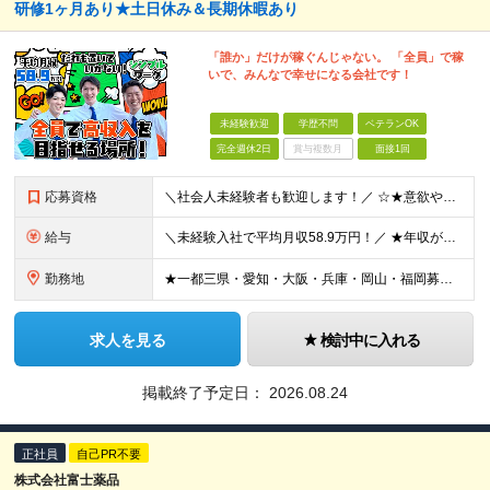
研修1ヶ月あり★土日休み＆長期休暇あり
「誰か」だけが稼ぐんじゃない。 「全員」で稼
いで、みんなで幸せになる会社です！
未経験歓迎
学歴不問
ベテランOK
完全週休2日
賞与複数月
面接1回
応募資格
＼社会人未経験者も歓迎します！／ ☆★意欲や人柄を重視した選考です！★☆ 今までの経験は問いませんので、まずはお気軽にご応募ください！ 20～30代活躍中！パパスタッフも多数在籍しています！ ■学歴
給与
＼未経験入社で平均月収58.9万円！／ ★年収が前職の2倍以上になった人も多数 ★ほぼ全員が単月で15万円～100万円分のインセンティブを獲得！ ★入社祝い金あり 月給30万円～40万円＋インセンテ
勤務地
★一都三県・愛知・大阪・兵庫・岡山・福岡募集 ★埼玉8月末オープン！ ★千葉・広島オープン予定 ■東京 ・渋谷区道玄坂1-12-1 ・新宿区西新宿1-20-3 ・豊島区南池袋1-16-15 ・品川区
求人を見る
検討中に入れる
掲載終了予定日：
2026.08.24
正社員
自己PR不要
株式会社富士薬品