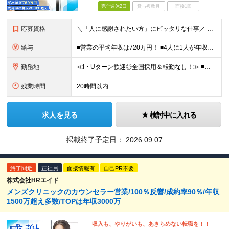
完全週休2日
賞与複数月
面接1回
応募資格
＼「人に感謝されたい方」にピッタリな仕事／ ★第二新卒歓迎・社会人デビューもOK ◆職種・業種未経験OK ◆学歴不問 ★特別なスキルはいりません メンバーに共通しているのは、「何事にも素直に取り組め
給与
■営業の平均年収は720万円！ ■4人に1人が年収1000万円超え 月給27万円～100万円+インセンティブ(平均月20～40万円程) ＜インセンティブ制度について＞ 当社では創業以来、頑張ったら
勤務地
≪I・Uターン歓迎◎全国採用＆転勤なし！≫ ■下記エリアにある病院やクリニックでの勤務となります。 ※ご自宅からクリニックへは直行直帰です ＼★マークのついている店舗で積極採用実施中！／ 【関東エリ
残業時間
20時間以内
求人を見る
検討中に入れる
掲載終了予定日：
2026.09.07
終了間近
正社員
面接情報有
自己PR不要
株式会社HRエイド
メンズクリニックのカウンセラー営業/100％反響/成約率90％/年収
1500万超え多数/TOPは年収3000万
収入も、やりがいも、あきらめない転職を！！