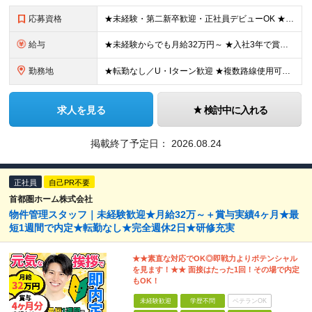
応募資格
★未経験・第二新卒歓迎・正社員デビューOK ★学歴不問、20代・30代活躍中 ※男性スタッフが多数活躍しているポジションです！ 飲食店や営業、アパレルなど、 異業種からスタートした未経験メンバーが8
給与
★未経験からでも月給32万円～ ★入社3年で賞与支給年間100万円超想定 ★初年度想定年収400万円～ ■月給32万円以上＋賞与年2回 ※経験・スキルを考慮の上、当社規定により優遇します ※固定残
勤務地
★転勤なし／U・Iターン歓迎 ★複数路線使用可能で好アクセス！ 東京都新宿区下落合2-5-10 ※(変更の範囲)上記を除く当社関連勤務地
求人を見る
検討中に入れる
掲載終了予定日：
2026.08.24
正社員
自己PR不要
首都圏ホーム株式会社
物件管理スタッフ｜未経験歓迎★月給32万～＋賞与実績4ヶ月★最
短1週間で内定★転勤なし★完全週休2日★研修充実
★★素直な対応でOK◎即戦力よりポテンシャル
を見ます！★★ 面接はたった1回！その場で内定
もOK！
未経験歓迎
学歴不問
ベテランOK