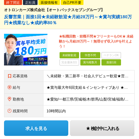
終了間近
正社員
面接情報有
自己PR不要
オトロンカーズ株式会社【オートバックスセブングループ】
反響営業｜面接1回★未経験歓迎★月給28万円～★賞与実績180万
円★残業なし★成約率80％
★転職回数・前職不問★フリーターもOK★ 未経
験から月給28万円～！無理せず収入UPを叶えよ
う！
未経験歓迎
学歴不問
ベテランOK
完全週休2日
賞与複数月
面接1回
応募資格
＼未経験・第二新卒・社会人デビュー歓迎★営業社員の平均年齢30代／ ◆学歴不問 ◆未経験歓迎 ◆普通自動車免許(AT限定可) ◆39歳までの方（若年層の長期キャリア形成を図るため） ★接客経験がない
給与
★賞与最大年6回支給＆インセンティブあり ★未経験からの入社：400万円～450万円 ◆月給28万円以上～65万円インセンティブ＋各種手当 ※経験・スキルなどを考慮のうえ、決定いたします。 ※試用期
勤務地
★愛知/一都三県/茨城/栃木/群馬/山梨/宮城/福島/岩手/岐阜 ★2026年1月福島いわき店、愛知刈谷店がオープン ◆愛知県 刈谷店／愛知県刈谷市中手町6-510 豊橋店／愛知県豊橋市新栄町大溝2
残業時間
10時間以内
求人を見る
検討中に入れる