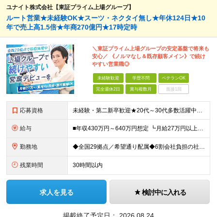
ユナイト株式会社【東証プライム上場グループ】
ルート営業★未経験OK★スーツ・ネクタイ無し★年休124日★10
年で売上高1.5倍★年商270億円★17時定時
＼東証プライム上場グループの安定基盤で将来も
安心／ 《ノルマなし＆既存顧客メイン》で続け
やすい営業職◎
未経験歓迎
学歴不問
ベテランOK
完全週休2日
賞与複数月
面接1回
応募資格
未経験・第二新卒歓迎★20代～30代多数活躍中！ ■普通自動車運転免許（AT限定可） ■学歴不問 ＜こんな方に向いています！＞ ◎営業の仕事に興味がある ◎未経験から専門知識を身につけたい ◎長く働
給与
■年収430万円～640万円想定 ┗月給27万円以上～40万円（地域手当を含む）＋諸手当＋賞与年2回（4.0ヶ月※2024年度実績） ・地域手当…6,000円～30,000円（勤務地・帯同家族の有無に
勤務地
◆全国29拠点／希望通り配属◆6割会社負担の社宅制度（借り上げ社宅※規定あり） ◆転居を伴う転勤なし ◆U・Iターン歓迎 ◆マイカー通勤可 ★建設ICT推進課（埼玉久喜市）積極採用中★ 【北海道エ
残業時間
30時間以内
求人を見る
検討中に入れる
掲載終了予定日：
2026.08.24