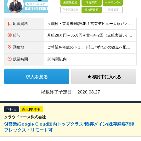
未経験歓迎
学歴不問
ベテランOK
完全週休2日
賞与複数月
面接1回
応募資格
＜職種・業界未経験OK！営業デビュー大歓迎＞ ◆要普通自動車免許（AT限定可） ◆学歴不問 ＼当てはまる方、ぜひご応募ください！／ □人と話すことや、人の役に立つことが好き □未経験から営業として成
給与
月給28万円～35万円＋賞与年2回（支給実績3ヶ月分） ※経験・年齢・能力を考慮の上、当社規定により決定します。 ※上記月給には固定残業代(25時間分／47,314円～)
勤務地
ご希望を考慮のうえ、下記いずれかの拠点へ配属します。 ※自動車通勤可能（要相談） 【東北エリア】 仙台支店、盛岡支店、福島支店 【関東エリア】 東京本社、東京支店、埼玉支店、千葉支店、群馬支店、東
残業時間
20時間以内
求人を見る
検討中に入れる
掲載終了予定日：
2026.08.27
正社員
自己PR不要
クラウドエース株式会社
SI営業/Google Cloud国内トップクラス*既存メイン/既存顧客7割/
フレックス・リモート可