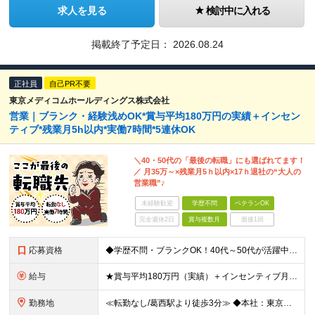
求人を見る
検討中に入れる
掲載終了予定日：
2026.08.24
正社員
自己PR不要
東京メディコムホールディングス株式会社
営業｜ブランク・経験浅めOK*賞与平均180万円の実績＋インセン
ティブ*残業月5h以内*実働7時間*5連休OK
＼40・50代の「最後の転職」にも選ばれてます！
／ 月35万～×残業月5ｈ以内×17ｈ退社の“大人の
営業職”♪
未経験歓迎
学歴不問
ベテランOK
完全週休2日
賞与複数月
面接1回
応募資格
◆学歴不問・ブランクOK！40代～50代が活躍中 ◆何かしらの営業経験がある方 ◆普通自動車免許(AT限定可) できるだけ多くの方とお会いしたいと考えています。 ぜひご応募いただければと思います!
給与
★賞与平均180万円（実績）＋インセンティブ月平均12万円 ★月給35万円以上＋営業手当＋各種手当＋賞与年2回＋インセンティブ ※経験・能力等を考慮の上、優遇いたします ※上記金額には一律手当と固定
勤務地
≪転勤なし/葛西駅より徒歩3分≫ ◆本社：東京都江戸川区東葛西6-1-17 第6カネ長ビル6F ※(変更の範囲)上記を除く当社関連勤務地