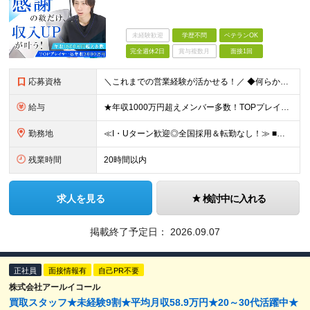
未経験歓迎
学歴不問
ベテランOK
完全週休2日
賞与複数月
面接1回
応募資格
＼これまでの営業経験が活かせる！／ ◆何らかの営業経験をお持ちの方 ◆学歴不問 ★以下ひとつでも当てはまる方はより歓迎します！ ・個人インセンティブで稼ぐ営業スタイルの経験がある方 ・個人向けの規開
給与
★年収1000万円超えメンバー多数！TOPプレイヤーは年収3500万円！ ★営業メンバーの平均年収750万円 月50件(平均単価60万円)の契約で年収1000万円が可能。 年収2000万円以上も多数
勤務地
≪I・Uターン歓迎◎全国採用＆転勤なし！≫ ■下記エリアにある病院やクリニックでの勤務となります。 ※ご自宅からクリニックへは直行直帰です ＼★マークのついている店舗で積極採用実施中！／ 【関東エリ
残業時間
20時間以内
求人を見る
検討中に入れる
掲載終了予定日：
2026.09.07
正社員
面接情報有
自己PR不要
株式会社アールイコール
買取スタッフ★未経験9割★平均月収58.9万円★20～30代活躍中★