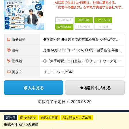
AI活用で生まれた時間は、社員に還元する。
「次世代の働き方」を本気で実現する会社です。
未経験歓迎
学歴不問
ベテランOK
完全週休2日
賞与複数月
面接1回
応募資格
◆学歴不問 ◆IT業界での営業経験をお持ちの方（商材不問） □特定の商材にとらわれず、幅広い解決策を提案したい □顧客の課題起点で提案を組み立てる営業に挑戦したい そんな方が活躍できるポジションです
給与
月給34万9,000円～62万6,000円＋諸手当 初年度年収500万円〜900万円 ※経験・スキルを考慮の上、当社規定により決定します ※上記に加え、Google Cloud資格の取得数に応じた資
勤務地
◎「大手町駅」出口直結！ ◎リモートワーク可 ※出社が発生するケースがあります ＜本社＞ 東京都千代田区大手町1-7-2 東京サンケイビル 26F (変更の範囲) 会社の定める勤務地
働き方
リモートワークOK
求人を見る
検討中に入れる
掲載終了予定日：
2026.08.20
正社員
面接情報有
自己PR不要
話を聞きたい応募可
株式会社あかつき興産