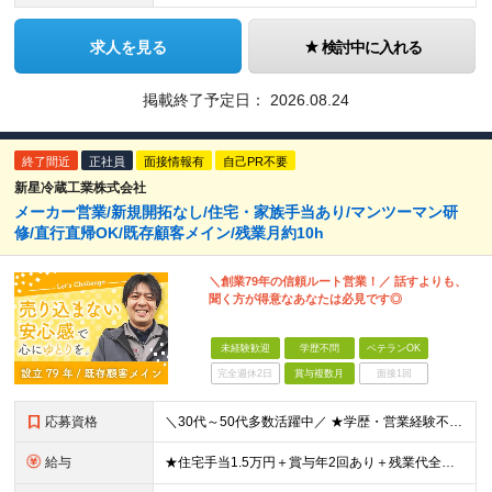
求人を見る
検討中に入れる
掲載終了予定日：
2026.08.24
終了間近
正社員
面接情報有
自己PR不要
新星冷蔵工業株式会社
メーカー営業/新規開拓なし/住宅・家族手当あり/マンツーマン研
修/直行直帰OK/既存顧客メイン/残業月約10h
＼創業79年の信頼ルート営業！／ 話すよりも、
聞く方が得意なあなたは必見です◎
未経験歓迎
学歴不問
ベテランOK
完全週休2日
賞与複数月
面接1回
応募資格
＼30代～50代多数活躍中／ ★学歴・営業経験不問 ★普通自動車免許（AT限定可） ★基本的なPCスキルがある方（ExcelやWordなど） 《こんな方は特にオススメ！》 ◆とりあえず「やってみよう
給与
★住宅手当1.5万円＋賞与年2回あり＋残業代全額別途支給 ★家族手当（配偶者：月3000円、子供1人：月2000円）あり！ 【未経験者】 月給：24万円～40万円 【営業経験者】 月給：32万円～