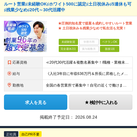
ルート営業♯未経験OK♯ホワイト500に認定♯土日祝休み♯5連休も可
♯残業少なめ♯20代～30代活躍中
★圧倒的知名度で提案＆成約しやすいルート営業
★ 土日祝休み＆残業少なめで私生活も充実！
未経験歓迎
学歴不問
ベテランOK
完全週休2日
賞与複数月
面接1回
応募資格
≪20代30代活躍＆複数名募集中！/職種・業種未経験大歓迎/第二新卒OK≫ ◎普通自動車免許（AT限定可）をお持ちの方 └お客様先へ訪問するため、問題なく運転ができる方を想定しています。 ◎高卒以上
給与
《入社3年目に年収636万円＆所長に昇格したメンバーも！》 ◆月給245,796円～269,205円+営業実績手当+諸手当 ※試用期間3ヶ月(待遇同一) ※固定残業代(22.5時間分/35,796円～
勤務地
全国の各営業所で募集中！自宅の近くで働けます。 ※住所は一部の営業所のみ載せています ★詳細は以下のリンクをご覧ください https://www.fujiyakuhin.co.jp/shop/eig
求人を見る
検討中に入れる
掲載終了予定日：
2026.08.24
正社員
自己PR不要