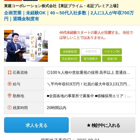
東建コーポレーション株式会社【東証プライム・名証プレミア上場】
企画営業｜未経験OK｜40～50代入社多数｜2人に1人が年収700万
円｜退職金制度有
40代未経験スタートの新人が活躍する。 当社で
は珍しいことではありません。
未経験歓迎
学歴不問
ベテランOK
完全週休2日
賞与複数月
面接1回
応募資格
◎100％人物や意欲重視の採用 高卒以上 普通自動車第一種運転免許取得者（AT限定可） ★職歴は全く問いません！ 前向きにコツコツと向き合える方であれば結果がついてくるお仕事です。 現職・無職、正社
給与
＼平均年収819万円！社員の最大年収3,131万円／ ＼2人に1人が年収700万円以上／ ＼5人に1人が年収1,000万円以上！／ 固定給だけで、年収524万円も可能！ インセンティブだけでなく固定給
勤務地
■全国各地の事業所で募集中 ■積極採用エリア：東京・神奈川・埼玉・千葉・愛知 ※希望の勤務地で働ける！通勤可能な事業所を選定していきます ※地元に戻って働きたいUターン希望者も歓迎します！ ※社用車を
残業時間
20時間以内
求人を見る
検討中に入れる