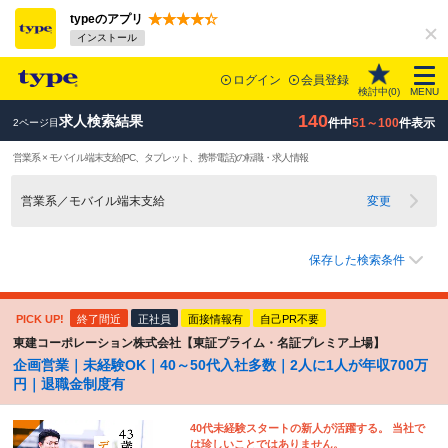
typeのアプリ
インストール
ログイン
会員登録
検討中(
0
)
MENU
140
求人検索結果
件中
51～100
件表示
2ページ目
営業系 × モバイル端末支給(PC、タブレット、携帯電話)の転職・求人情報
営業系／モバイル端末支給
変更
保存した検索条件
PICK UP!
終了間近
正社員
面接情報有
自己PR不要
東建コーポレーション株式会社【東証プライム・名証プレミア上場】
企画営業｜未経験OK｜40～50代入社多数｜2人に1人が年収700万
円｜退職金制度有
40代未経験スタートの新人が活躍する。 当社で
は珍しいことではありません。