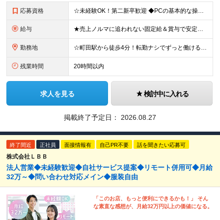
応募資格
☆未経験OK！第二新卒歓迎 ◆PCの基本的な操作ができる方（Word・Excelのスキルは不問です！） ◆学歴不問 ＼こんな方にピッタリです！／ ◎安定した環境で腰を据えて長く働きたい方 ◎プライベ
給与
★売上ノルマに追われない固定給＆賞与で安定収入！ 月給26万円以上＋各種手当＋賞与年2回 ※ご年齢やご経験を十分考慮の上、決定いたします ※試用期間3ヶ月（期間中の給与、待遇、雇用形態等の差異はあり
勤務地
☆町田駅から徒歩4分！転勤ナシでずっと働ける職場 《本社》 東京都町田市原町田6丁目17番11号 ※(変更の範囲)なし ＼仕事と暮らしの両立が叶う！大充実の町田エリア！／ ファッションビルや百貨
残業時間
20時間以内
求人を見る
検討中に入れる
掲載終了予定日：
2026.08.27
終了間近
正社員
面接情報有
自己PR不要
話を聞きたい応募可
株式会社ＬＢＢ
法人営業◆未経験歓迎◆自社サービス提案◆リモート併用可◆月給
32万～◆問い合わせ対応メイン◆服装自由
「このお店、もっと便利にできるかも！」 そん
な素直な感想が、月給32万円以上の価値になる。