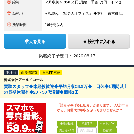
給与
＜月収例＞ ★40万円(月給＋手当1万円＋インセンティブ)／入社4年目・30代 ★28.5万円(月給＋手当1万円＋インセンティブ)／入社2年目 ◆月給24万7,000円以上～＋賞与年2回＋インセンテ
勤務地
≪転勤なし/駅チカオフィス≫ ◆本社：東京都江戸川区東葛西6-1-17 第6カネ長ビル6F ※(変更の範囲)上記を除く当社関連勤務地
残業時間
10時間以内
求人を見る
検討中に入れる
掲載終了予定日：
2026.08.17
正社員
面接情報有
自己PR不要
株式会社アールイコール
買取スタッフ◆未経験歓迎◆平均月収58.9万◆土日休◆1週間以上
の長期休暇有◆20～30代活躍◆面接1回
「誰もが稼げる仕組み」があります。 入社1年目
から、同世代の年収をぶっちぎりませんか？
未経験歓迎
学歴不問
ベテランOK
完全週休2日
賞与複数月
面接1回