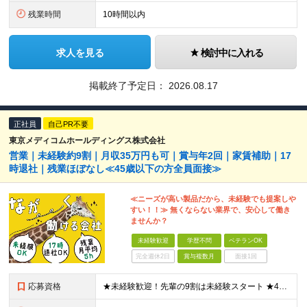
残業時間
10時間以内
求人を見る
検討中に入れる
掲載終了予定日：
2026.08.17
正社員
自己PR不要
東京メディコムホールディングス株式会社
営業｜未経験約9割｜月収35万円も可｜賞与年2回｜家賃補助｜17
時退社｜残業ほぼなし≪45歳以下の方全員面接≫
≪ニーズが高い製品だから、未経験でも提案しや
すい！！≫ 無くならない業界で、安心して働き
ませんか？
未経験歓迎
学歴不問
ベテランOK
完全週休2日
賞与複数月
面接1回
応募資格
★未経験歓迎！先輩の9割は未経験スタート ★45歳以下の方は全員面接 ◆学歴不問 ◆普通自動車免許(AT限定可) ◆45歳までの方※若年層の長期キャリア形成を図るため できるだけ多くの方とお会いし