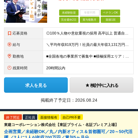
未経験歓迎
学歴不問
ベテランOK
完全週休2日
賞与複数月
面接1回
応募資格
◎100％人物や意欲重視の採用 高卒以上 普通自動車第一種運転免許取得者（AT限定可） ★職歴は全く問いません！ 前向きにコツコツと向き合える方であれば結果がついてくるお仕事です。 現職・無職、正社
給与
＼平均年収819万円！社員の最大年収3,131万円／ ＼2人に1人が年収700万円以上／ ＼5人に1人が年収1,000万円以上！／ 固定給だけで、年収524万円も可能！ インセンティブだけでなく固定給
勤務地
■全国各地の事業所で募集中 ■積極採用エリア：東京・神奈川・埼玉・千葉・愛知 ※希望の勤務地で働ける！通勤可能な事業所を選定していきます ※地元に戻って働きたいUターン希望者も歓迎します！ ※社用車を
残業時間
20時間以内
求人を見る
検討中に入れる
掲載終了予定日：
2026.08.24
終了間近
正社員
面接情報有
自己PR不要
東建コーポレーション株式会社【東証プライム・名証プレミア上場】
企画営業／未経験OK／丸ノ内新オフィス＆首都圏可／20～50代活
躍 ／2人に1人が年収700万円／賞与5ヶ月分