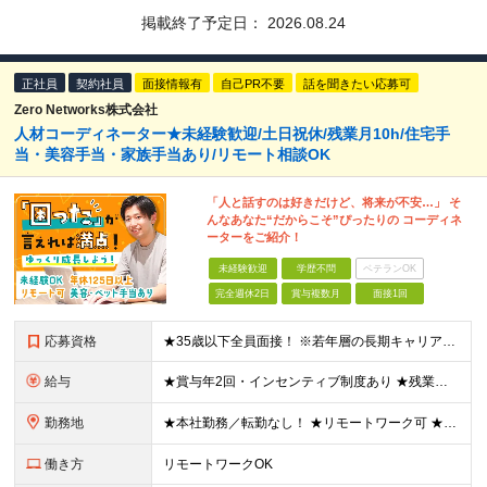
掲載終了予定日：
2026.08.24
正社員
契約社員
面接情報有
自己PR不要
話を聞きたい応募可
Zero Networks株式会社
人材コーディネーター★未経験歓迎/土日祝休/残業月10h/住宅手
当・美容手当・家族手当あり/リモート相談OK
「人と話すのは好きだけど、将来が不安…」 そ
んなあなた“だからこそ”ぴったりの コーディネ
ーターをご紹介！
未経験歓迎
学歴不問
ベテランOK
完全週休2日
賞与複数月
面接1回
応募資格
★35歳以下全員面接！ ※若年層の長期キャリア形成を図るため □職種・業種未経験・第二新卒歓迎 □学歴不問 ◎人柄重視採用！20代が活躍中の会社 ◎異業種出身の先輩も多数活躍中！ ◎まっさらな方も
給与
★賞与年2回・インセンティブ制度あり ★残業代は100％支給します（みなし残業は一切ありません） 月給245,000円～500,000円＋インセンティブ＋各種手当＋残業代＋賞与年2回 ※経験・スキ
勤務地
★本社勤務／転勤なし！ ★リモートワーク可 ★U・Iターン歓迎 ※独り立ち後／業務状況に応じて条件あり ＜本社＞ 東京都中央区東日本橋2-25-4 S-CUBEビル 6階 (変更の範囲)上記を除く
働き方
リモートワークOK