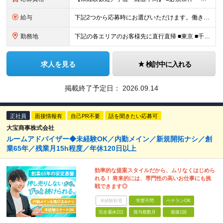
給与
下記2つから応募時にお選びいただけます。働き⽅は⼊社後にも変更可能。 《歩合特化型》 ・⽉給30万円以上＋インセンティブ（還元率10％〜18.5％） ・想定年収400万円〜800万円・休⽇数⽉8⽇
勤務地
下記の各エリアのお客様先に直⾏直帰 ■東京 ■千葉 ■埼玉 ■栃木 ■大阪 ■名古屋 ■長野 ■富山 ■岡山 ※転居を伴う転勤はありません。 ※社⽤⾞通勤可（駐⾞場あり） ＼出社義務はありません／
求人を見る
検討中に入れる
掲載終了予定日：
2026.09.14
正社員
面接情報有
自己PR不要
話を聞きたい応募可
大宝商事株式会社
ルームアドバイザー◆未経験OK／内勤メイン／新規開拓ナシ／創
業65年／残業月15h程度／年休120日以上
効率的な提案スタイルだから、ムリなくはじめら
れる！ 将来的には、専門性の高いお仕事にも挑
戦できます◎
未経験歓迎
学歴不問
ベテランOK
完全週休2日
賞与複数月
面接1回