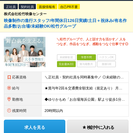
正社員
契約社員
面接情報有
自己PR不要
株式会社松竹映像センター
映像制作の進行スタッフ/年間休日126日実績/土日＋祝休み/有名作
品多数/お台場/未経験OK/松竹グループ
＼松竹グループで、人と話す力を活かす／ 人を
つなぎ、作品をつなぎ、感動をつなぐ仕事です◎
未経験歓迎
学歴不問
ベテランOK
完全週休2日
賞与複数月
面接1回
応募資格
＼正社員・契約社員を同時募集中／ ◎未経験の方も歓迎！ ◎学歴・経験不問 ≪契約社員のみ更新あり≫ ※契約の更新 有（契約期間満了時に判断） ※3か月更新以降6か月更新。6か月後正社員登用試験の資格
給与
★賞与年2回＆交通費全額支給（規定あり） 月給21万円～28万円＋賞与年2回＋交通費全額支給 ※経験・スキルを考慮の上、決定します ※残業代は全額支給します ※試用期間3ヶ月間あり（期間中の給与・
勤務地
◆ゆりかもめ「お台場海浜公園」駅より徒歩1分の好立地！ 東京都港区台場2丁目3番5号台場ガーデンシティビル7階 ※雇用形態による勤務地の差異はありません (変更の範囲)上記を除く当社関連勤務地
残業時間
20時間以内
求人を見る
検討中に入れる