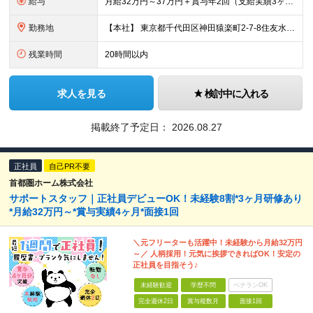
給与
月給32万円～37万円＋賞与年2回（支給実績3ヶ月分） ※経験・年齢・能力を考慮の上、当社規定により決定します。 ※上記月給には固定残業代(45時間分／70,234円～)
勤務地
【本社】 東京都千代田区神田猿楽町2-7-8住友水道橋ビル3F ※当面の間、転勤はありません ※変更の範囲：上記を除く当社関連勤務地
残業時間
20時間以内
求人を見る
検討中に入れる
掲載終了予定日：
2026.08.27
正社員
自己PR不要
首都圏ホーム株式会社
サポートスタッフ｜正社員デビューOK！未経験8割*3ヶ月研修あり
*月給32万円～*賞与実績4ヶ月*面接1回
＼元フリーターも活躍中！未経験から月給32万円
～／ 人柄採用！元気に挨拶できればOK！安定の
正社員を目指そう♪
未経験歓迎
学歴不問
ベテランOK
完全週休2日
賞与複数月
面接1回