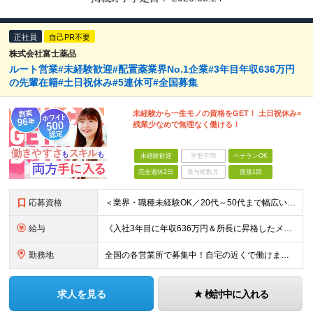
正社員
自己PR不要
株式会社富士薬品
ルート営業#未経験歓迎#配置薬業界No.1企業#3年目年収636万円
の先輩在籍#土日祝休み#5連休可#全国募集
未経験から一生モノの資格をGET！ 土日祝休み×
残業少なめで無理なく働ける！
未経験歓迎
学歴不問
ベテランOK
完全週休2日
賞与複数月
面接1回
応募資格
＜業界・職種未経験OK／20代～50代まで幅広い年齢層が活躍中＞ ■普通自動車免許（AT限定可）をお持ちの方 └お客様先へ訪問するため、問題なく運転ができる方を想定しています。 ■高卒以上 ■60歳未
給与
《入社3年目に年収636万円＆所長に昇格したメンバーも！》 ◆月給245,796円～269,205円+営業実績手当+諸手当 ※試用期間3ヶ月(待遇同一) ※固定残業代(22.5時間分/35,796円～
勤務地
全国の各営業所で募集中！自宅の近くで働けます。 ※住所は一部の営業所のみ載せています ★詳細は以下のリンクをご覧ください https://www.fujiyakuhin.co.jp/shop/eig
求人を見る
検討中に入れる