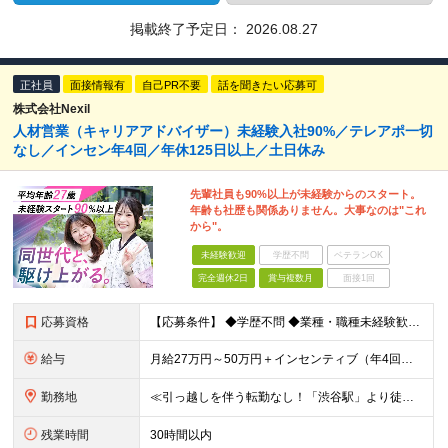
掲載終了予定日：
2026.08.27
正社員
面接情報有
自己PR不要
話を聞きたい応募可
株式会社Nexil
人材営業（キャリアアドバイザー）未経験入社90%／テレアポ一切
なし／インセン年4回／年休125日以上／土日休み
先輩社員も90%以上が未経験からのスタート。
年齢も社歴も関係ありません。大事なのは"これ
から"。
未経験歓迎
学歴不問
ベテランOK
完全週休2日
賞与複数月
面接1回
応募資格
【応募条件】 ◆学歴不問 ◆業種・職種未経験歓迎 ◆35歳以下の方（※若年層の長期キャリア形成のため） ＼入社者の多くが"人と関わる仕事"出身です！／ 「今の環境より、もっと成果にコミットしたい」
給与
月給27万円～50万円＋インセンティブ（年4回／社内規定による）＋業績賞与（年1回） ※固定残業代(月35時間分/58,000円~)を含みます。超過分は別途支給。 ※残業平均時間：25時間以内 ※経験
勤務地
≪引っ越しを伴う転勤なし！「渋谷駅」より徒歩5分≫ 【東京本社】 東京都渋谷区渋谷2丁目16-1 Daiwa渋谷宮益坂ビル5階 (変更の範囲)上記を除く当社関連勤務地
残業時間
30時間以内