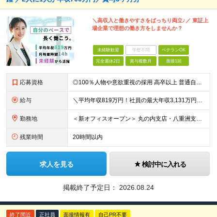
＼高収入と働きやすさをばっちり両立♪／ 東証上
場企業で理想の働き方をしませんか？
未経験歓迎
学歴不問
ベテランOK
完全週休2日
賞与複数月
面接1回
応募資格
◎100％人物や意欲重視の採用 高卒以上 普通自動車第一種運転免許取得者（AT限定可） ★職歴は全く問いません！ 前向きにコツコツと向き合える方であれば結果がついてくるお仕事です。 現職・無職、正社
給与
＼平均年収819万円！社員の最大年収3,131万円／ ＼2人に1人が年収700万円以上／ ＼5人に1人が年収1,000万円以上！／ 固定給だけで、年収524万円も可能！ インセンティブだけでなく固定給
勤務地
＜新オフィスオープン＞ 丸の内支店・八重洲支店 東京都千代田区丸の内1丁目9-1 グラントウキョウノースタワーオフィス40階（東京ヘッドオフィス内） ★東京駅直結の新オフィスで雨にも濡れずに通勤♪
残業時間
20時間以内
求人を見る
検討中に入れる
掲載終了予定日：
2026.08.24
終了間近
正社員
面接情報有
自己PR不要