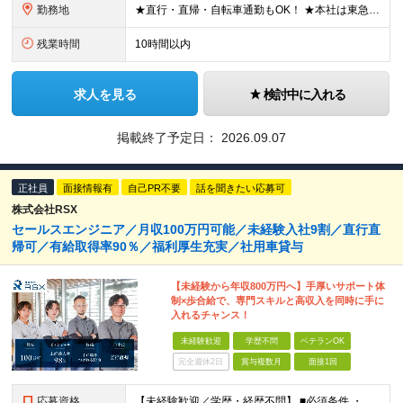
勤務地
★直行・直帰・自転車通勤もOK！ ★本社は東急大井町線・都営浅草線「中延駅」より徒歩3分！ ┗駅前には美味しい中華屋やラーメン屋など沢山あります◎ 【本社】 東京都品川区東中延2-8-10 マツダビル
残業時間
10時間以内
求人を見る
検討中に入れる
掲載終了予定日：
2026.09.07
正社員
面接情報有
自己PR不要
話を聞きたい応募可
株式会社RSX
セールスエンジニア／月収100万円可能／未経験入社9割／直行直
帰可／有給取得率90％／福利厚生充実／社用車貸与
【未経験から年収800万円へ】手厚いサポート体
制×歩合給で、専門スキルと高収入を同時に手に
入れるチャンス！
未経験歓迎
学歴不問
ベテランOK
完全週休2日
賞与複数月
面接1回
応募資格
【未経験歓迎／学歴・経歴不問】 ■必須条件 ・普通自動車免許（AT限定可）のみ 特別なスキルや経験は一切不要。 実際に、社員の9割以上が未経験スタートです。 「工具を触ったことがない」 「現場仕