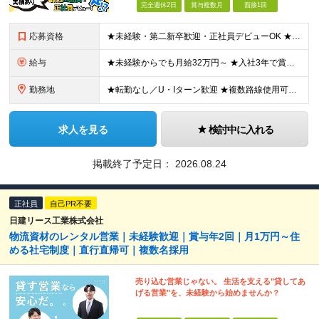
完全週休2日
賞与複数月
面接1回
応募資格
★未経験・第二新卒歓迎・正社員デビューOK ★学歴不問、20代・30代活躍中 ※男性スタッフが多数活躍しているポジションです！ 飲食店や営業、アパレルなど、 異業種からスタートした未経験メンバーが8
給与
★未経験からでも月給32万円～ ★入社3年で賞与支給年間100万円超想定 ★初年度想定年収400万円～ ■月給32万円以上＋賞与年2回 ※経験・スキルを考慮の上、当社規定により優遇します ※固定残
勤務地
★転勤なし／U・Iターン歓迎 ★複数路線使用可能で好アクセス！ 東京都新宿区下落合2-5-10 ※(変更の範囲)上記を除く当社関連勤務地
求人を見る
検討中に入れる
掲載終了予定日：
2026.08.24
正社員
自己PR不要
日建リース工業株式会社
物流資材のレンタル営業｜未経験歓迎｜賞与年2回｜月1万円～住
める社宅制度｜直行直帰可｜複数名採用
売り込む営業じゃない。 生活を支える"貸してあ
げる営業"を、未経験から始めませんか？