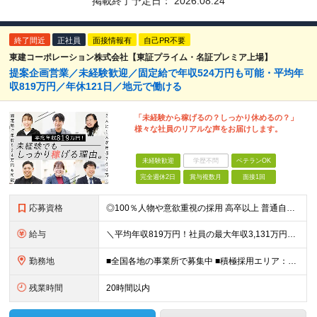
掲載終了予定日：
2026.08.24
終了間近
正社員
面接情報有
自己PR不要
東建コーポレーション株式会社【東証プライム・名証プレミア上場】
提案企画営業／未経験歓迎／固定給で年収524万円も可能・平均年
収819万円／年休121日／地元で働ける
「未経験から稼げるの？しっかり休めるの？」
様々な社員のリアルな声をお届けします。
未経験歓迎
学歴不問
ベテランOK
完全週休2日
賞与複数月
面接1回
応募資格
◎100％人物や意欲重視の採用 高卒以上 普通自動車第一種運転免許取得者（AT限定可） ★職歴は全く問いません！ 前向きにコツコツと向き合える方であれば結果がついてくるお仕事です。 現職・無職、正社
給与
＼平均年収819万円！社員の最大年収3,131万円／ 固定給だけで、年収524万円も可能！ インセンティブだけでなく固定給でもしっかり稼げる仕組みです！ 【入社初年度】 年収400万～550万円＋イ
勤務地
■全国各地の事業所で募集中 ■積極採用エリア：東京・神奈川・埼玉・千葉・愛知 ※希望の勤務地で働ける！通勤可能な事業所を選定していきます ※地元に戻って働きたいUターン希望者も歓迎します！ ※社用車を
残業時間
20時間以内