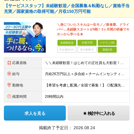
【サービススタッフ】未経験歓迎／全国募集＆転勤なし／資格手当
充実／国家資格の取得可能／月収150万円可能
＼身についたスキルは一生モノ／飲食業、ドライ
バー…未経験スタートが9割！3ヶ月間の研修でキ
ホンから学べる★
未経験歓迎
学歴不問
ベテランOK
完全週休2日
賞与複数月
面接1回
応募資格
＼＼未経験歓迎！はじめての正社員も大歓迎！／／ ★業種・職種未経験歓迎 ★学歴不問 ★社会人デビュー・フリーターOK ＜応募条件＞ ■普通自動車免許（AT限定可） ＊1人1台、社用車を貸与します。
給与
月給26万円以上＋歩合給＋チームインセンティブ＋諸手当＋残業代 ※上記は東京のみの月給です。 ┗その他エリアは、月給22万円以上となります。 ※経験・スキルを考慮の上、弊社規程により優遇いたします。
勤務地
【希望を考慮し配属／全国で募集！】 ◎配属先は希望考慮 ◎転勤なし！ ★関東 ■東京 板橋区/世⽥⾕区/練⾺区/⾜⽴区/⼤⽥区/江⼾川区/多摩市 ■千葉 千葉市/船橋市/柏市 ■神奈川 横浜市/厚⽊
残業時間
20時間以内
求人を見る
検討中に入れる
掲載終了予定日：
2026.08.24