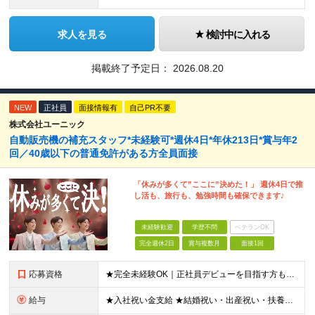
求人を見る
検討中に入れる
掲載終了予定日：
2026.08.20
NEW
正社員
面接情報有
自己PR不要
株式会社ユーニック
自動販売機の補充スタッフ*未経験可*週休4日*年休213日*賞与年2
回／40歳以下の普通免許がある方全員面接
「休みが多くて”ここに”決めた！」 週休4日で推
し活も、旅行も、勉強時間も確保できます♪
未経験歓迎
学歴不問
ベテランOK
完全週休2日
賞与複数月
面接1回
応募資格
★完全未経験OK｜正社員デビューを目指す方も大歓迎！子育て世代も活躍中！ ★応募資格を満たす方は全員面接いたします！（面接1回） ■学歴不問 ■普通免許をお持ちの方（AT限定可） ■40歳以下の方（
給与
★入社祝い金支給 ★結婚祝い・出産祝い・扶養手当・家族手当・退職金制度など福利厚生も充実しています！ 月給19.2万円～21.4万円＋賞与年2回 ※研修期間2ヶ月：月給額から-1.2万円の支給にな