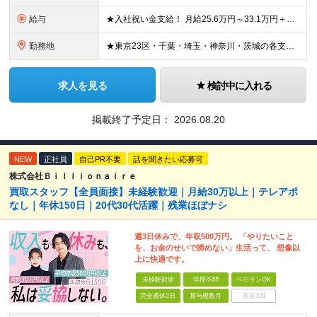
給与
★入社祝い金支給！ 月給25.6万円～33.1万円＋賞与年2回 ※結婚祝い・出産祝い・扶養手当・家族手当・退職金制度など福利厚生も充実しています！ ※研修期間2ヶ月：月給額から-1.6万円の支給に
勤務地
★東京23区・千葉・埼玉・神奈川・茨城の各支店 ★転居を伴う転勤なし ★希望や通勤時間を考慮して決定します ★U・Iターン歓迎！ ▼東京都 ・板橋支店 東京都板橋区東坂下 ・新砂支店 東京都江東区
求人を見る
検討中に入れる
掲載終了予定日：
2026.08.20
NEW
正社員
自己PR不要
話を聞きたい応募可
株式会社Ｂｉｌｌｉｏｎａｉｒｅ
買取スタッフ【全員面接】未経験歓迎｜月給30万以上｜テレアポ
なし｜年休150日｜20代30代活躍｜残業ほぼナシ
週3日休みで、年収500万円。 「やりたいこと
を、お金のせいで諦めない」生活って、 想像以
上に快適です。
未経験歓迎
学歴不問
ベテランOK
完全週休2日
賞与複数月
面接1回