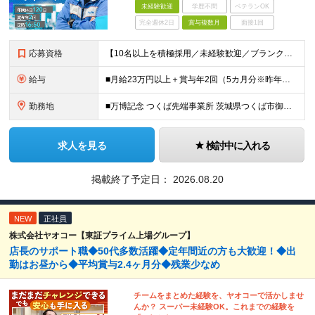
未経験歓迎
学歴不問
ベテランOK
完全週休2日
賞与複数月
面接1回
応募資格
【10名以上を積極採用／未経験歓迎／ブランクOK】 ＜応募条件＞ ◇高卒以上 ◇職種・業種未経験歓迎 ◇第二新卒歓迎 ＜こんな方を歓迎します＞ ◎チームで協力しながら仕事を進めたい方 ◎モノづくり
給与
■月給23万円以上＋賞与年2回（5カ月分※昨年度実績）＋各種手当 ※上記月給に残業代は含みません、残業代は別途全額支給いたします ※これまでの経験・スキルを考慮して優遇いたします
勤務地
■万博記念 つくば先端事業所 茨城県つくば市御幸が丘18 ※U・Iターン歓迎
求人を見る
検討中に入れる
掲載終了予定日：
2026.08.20
NEW
正社員
株式会社ヤオコー【東証プライム上場グループ】
店長のサポート職◆50代多数活躍◆定年間近の方も大歓迎！◆出
勤はお昼から◆平均賞与2.4ヶ月分◆残業少なめ
チームをまとめた経験を、ヤオコーで活かしませ
んか？ スーパー未経験OK。これまでの経験を