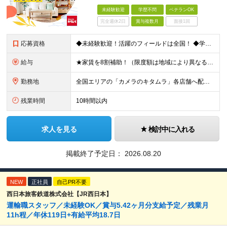
未経験歓迎
学歴不問
ベテランOK
完全週休2日
賞与複数月
面接1回
応募資格
◆未経験歓迎！活躍のフィールドは全国！ ◆学歴不問 ◆第二新卒も活躍中 ◆35歳以下の方（若年層の長期キャリア形成を図るため）
給与
★家賃を8割補助！（限度額は地域により異なる） ※転勤による引っ越しが発生する場合 ＝＝＝＝＝＝＝＝＝＝＝＝＝＝＝＝＝＝＝＝＝＝＝ 例えば、家賃7.5万円なら6万円は会社で負担。 あなたが支払うのは、
勤務地
全国エリアの「カメラのキタムラ」各店舗へ配属となります ※最初の配属先は希望を最大限考慮した上で決定します ▼詳しい勤務地住所は下記URLをご確認ください。 https://sss.kitamur
残業時間
10時間以内
求人を見る
検討中に入れる
掲載終了予定日：
2026.08.20
NEW
正社員
自己PR不要
西日本旅客鉄道株式会社【JR西日本】
運輸職スタッフ／未経験OK／賞与5.42ヶ月分支給予定／残業月
11h程／年休119日+有給平均18.7日