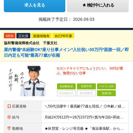
求人を見る
検討中に入れる
掲載終了予定日：
2026.09.03
NEW
正社員
面接情報有
自己PR不要
協和警備保障株式会社 千葉支社
屋内警備*未経験OK*座り仕事メイン*入社祝い30万円*面接一回／即
日内定も可能*最高77歳が在籍
セカンドキャリアにちょうどいい、 50代が選
ぶ、無理のない仕事
未経験歓迎
学歴不問
ベテランOK
完全週休2日
賞与複数月
面接1回
応募資格
＼50代活躍中！最高齢77歳も現役／ ◎年齢／経験／スキル一切不問 ◎PC入力ができる方（タイピング程度でOK） ※学歴不問 【こんな方はぜひご応募ください！】 ◎セカンドキャリアとして、無理なく
給与
月給24万612円〜26万2372円+賞与年2回+昇給年1回 ※経験・スキル・年齢により優遇 ※試用期間3ヶ月（期間中の条件変更なし） ※夜勤手当、残業手当別途支給 ◎入社祝い金30万円支給！ 3ヶ
勤務地
★休憩室・レンジ等完備 ★「海浜幕張駅」から徒歩圏内 千葉県千葉市美浜区若葉3-1-1 ※(変更の範囲)上記を除く当社関連勤務地