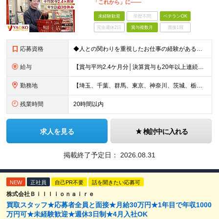
「これから」に――
未経験歓迎
学歴不問
ベテランOK
完全週休2日
賞与複数月
面接1回
応募資格
◆人との関わりを重視したお仕事の経験がある方 とくにチームをまとめた経験がある方を歓迎します ┗例えば… □スーパーマーケット・ホームセンター・ドラッグストアなどの 小売業でチームをまと
給与
【賞与平均2.4ケ月分│決算賞与も20年以上連続で支給中！】 ＜月収例＞ 月収29万円（地域限定正社員／残業代・各種手当含む） 月収26万円（契約社員／残業代・各種手当含む） ◆月給：月給258,
勤務地
【埼玉、千葉、群馬、東京、神奈川、茨城、栃木の各店舗で積極採用中！U・Iターン歓迎】 【群馬県】 安中/伊勢崎/太田/桐生/高崎/館林/富岡/ 中之条/藤岡/前橋 【茨城県】 古河/取手/竜ヶ崎
残業時間
20時間以内
求人を見る
検討中に入れる
掲載終了予定日：
2026.08.31
NEW
正社員
自己PR不要
話を聞きたい応募可
株式会社Ｂｉｌｌｉｏｎａｉｒｅ
買取スタッフ★応募者全員と面接★月給30万円★1年目で年収1000
万円可★未経験歓迎★週休3日制★4月入社OK