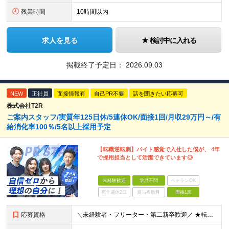
残業時間
10時間以内
求人を見る
検討中に入れる
掲載終了予定日：
2026.09.03
NEW
正社員
面接情報有
自己PR不要
話を聞きたい応募可
株式会社T2R
ご案内スタッフ/実質年125日休/5連休OK/面接1回/月収29万円～/有
給消化率100％/5名以上採用予定
【転職逆転劇】バイト感覚で入社した僕が、 4年
で採用担当として活躍できています◎
未経験歓迎
学歴不問
ベテランOK
完全週休2日
賞与複数月
面接1回
応募資格
＼未経験者・フリーター・第二新卒歓迎／ ★転職回数4回の社員も現在は中心メンバーとして活躍中 ◆正社員デビューOK！ ◆学歴・経験一切不問 ▼----面接担当者より----▼ 「過去は変えられない