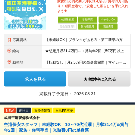
家賃2.5万円の寮／月収31.4万円／賞与59万円あ
り！ 成田空港で、“安定した暮らし”を手に入れ
よう★
未経験歓迎
学歴不問
ベテランOK
完全週休2日
賞与複数月
面接1回
応募資格
【未経験OK｜ブランクがある方・第二新卒の方・正社員が初めての方も歓迎！】 ★応募資格を満たす方は面接確約！ ★20代・30代の若手スタッフも多数活躍中！ ◎58歳以下の方（長期のキャリア形成を図る
給与
★想定月収31.4万円～＋賞与年2回（59万円以上） ★入社お祝い金15万円支給 ★水道+光熱費無料の家賃がリーズナブルな社員寮(単身寮)あり！ ★住宅手当&家族手当あり 月給24万5000円以上(
勤務地
【転勤なし｜月2.5万円の単身寮完備｜マイカー・バイク通勤OK】 成田空港または空港関連施設での勤務となります。 お住まいや希望を考慮し、千葉市美浜区・四街道市への配属となる場合もあります。 【本社
求人を見る
検討中に入れる
掲載終了予定日：
2026.08.31
NEW
正社員
面接情報有
自己PR不要
成田空港警備株式会社
空港保安スタッフ｜未経験OK｜10～70代活躍｜月収31.4万&賞与
年2回｜家族・住宅手当｜光熱費0円の単身寮