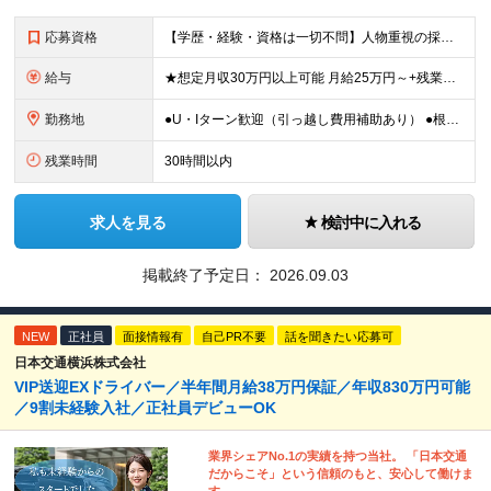
応募資格
【学歴・経験・資格は一切不問】人物重視の採用です！ ★社会人デビュー・第二新卒歓迎！ ＼1つでも当てはまる方は大歓迎／ □ものづくりや工作が好き・興味がある □コツコツ丁寧な作業が得意 □残業を減ら
給与
★想定月収30万円以上可能 月給25万円～+残業代全額支給＋各種手当+賞与年2回 ※試用期間2ヶ月あり（給与・待遇に差異はありません） ※残業代・深夜割増手当は全額支給します ★賞与年2回（6月・
勤務地
●U・Iターン歓迎（引っ越し費用補助あり） ●根岸駅より無料送迎バスあり ●車･バイク・自転車通勤OK ■本牧営業所／神奈川県横浜市中区豊浦町2-3 (変更の範囲)上記を除く当社関連勤務地
残業時間
30時間以内
求人を見る
検討中に入れる
掲載終了予定日：
2026.09.03
NEW
正社員
面接情報有
自己PR不要
話を聞きたい応募可
日本交通横浜株式会社
VIP送迎EXドライバー／半年間月給38万円保証／年収830万円可能
／9割未経験入社／正社員デビューOK
業界シェアNo.1の実績を持つ当社。 「日本交通
だからこそ」という信頼のもと、安心して働けま