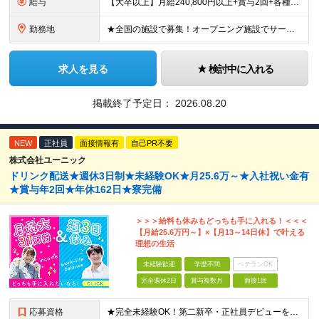
給与
【大卒以上】月給240,800円以上+賞与2回+各種手当 【短大・専門学校卒】月給204,400円以上+賞与2回+各種手当 【上記以外】月給187,000円以上+賞与2回+各種手当 ※経験、資格、能
勤務地
★全国の施設で募集！オープニング施設でサービスを作っていきたい方は大歓迎！ ★希望しない転勤は原則なし 【積極採用エリア】 ■界 蔵王（26年10月開業予定） ※開業前に入社された場合、全国の星野リ
求人を見る
検討中に入れる
掲載終了予定日：
2026.08.20
NEW
正社員
面接情報有
自己PR不要
株式会社ユーニック
ドリンク配送★週休3日制★未経験OK★月25.6万～★入社祝い金有
★賞与年2回★年休162日★寮完備
＞＞＞給料も休みもどっちも手に入れる！＜＜＜
【月給25.6万円～】×【月13～14日休】で叶える
理想の生活
未経験歓迎
学歴不問
ベテランOK
完全週休2日
賞与複数月
面接1回
応募資格
★完全未経験OK！第二新卒・正社員デビューを目指す方も大歓迎！ ★応募資格を満たす方は全員面接いたします！（面接1回） ■学歴不問 ■普通免許をお持ちの方（AT限定可） ■34歳以下の方（若年層の長