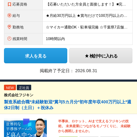
応募資格
【応募いただいた方全員と面接します！】 ■完全未経験OK ■転職回数・前職・スキル・学歴不問 ■20代～30代活躍中！ ★第二新卒も大歓迎 「新卒で入社したけど、環境が合わなくて早期に退職してしまっ
給与
★月給30万円以上 ★賞与だけで100万円以上の支給実績も ★1年で年収1000万円のメンバー在籍 ★インセンティブで月20万円獲得した実績も 月給30万円～50万円＋賞与年1回（最大3カ月分）＋イ
勤務地
☆マイカー通勤OK・駐車場完備 ☆千葉県7店舗で募集 ☆2026年新店舗立ち上げ店舗あり ☆転勤なし 本社、もしくは以下店舗での勤務になります。 【本社】 千葉県印旛郡酒々井町本佐倉457-2
残業時間
10時間以内
求人を見る
検討中に入れる
掲載終了予定日：
2026.08.31
NEW
正社員
株式会社フジキン
製造系総合職*未経験歓迎*賞与5カ月分*初年度年収400万円以上*週
休2日制（土日）＋祝休み
半導体、ロケット、AIまで支えるフジキンの技
術。 未来産業につながるモノづくりに、 未経験
から挑戦しませんか。