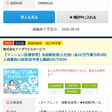
残業時間
20時間以内
求人を見る
検討中に入れる
掲載終了予定日：
2026.09.03
NEW
正社員
面接情報有
自己PR不要
株式会社アイザワビルサービス
【マンション設備管理】未経験歓迎/入社祝い金10万円/賞与年2回/
人柄重視の採用/定年後も継続OK/TH205
もしも月の半分が休みだったら、あなたは何す
る？
未経験歓迎
学歴不問
ベテランOK
完全週休2日
賞与複数月
面接1回
応募資格
＼オープニング・複数名採用／ ■未経験OK／お人柄を重視します！ ■高卒以上 ■60歳未満の方(定年年齢による理由) ＜長く安心して働きやすい＞ 当社では現在20代～60代の管理スタッフが活躍中！
給与
《代務によって年収を上げることもできます！/想定年収330万円》 ■月給22万円以上＋賞与年2回(2カ月/2025年実績)＋時間外手当＋資格手当＋役職手当＋交通費（夜勤のみ） ………… ≪昇給、賞与、