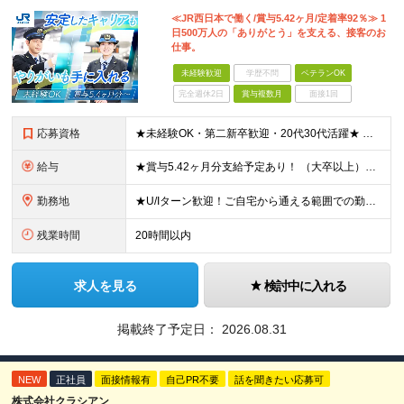
≪JR西日本で働く/賞与5.42ヶ月/定着率92％≫ 1
日500万人の「ありがとう」を支える、接客のお
仕事。
未経験歓迎
学歴不問
ベテランOK
完全週休2日
賞与複数月
面接1回
応募資格
★未経験OK・第二新卒歓迎・20代30代活躍★ ☆高卒以上 ☆社会人経験（就労経験）がある方 業界・ポジション・年数は不問です！ 「誰もが知る大手企業で働きたい」 「1人より、チームで仕事がした
給与
★賞与5.42ヶ月分支給予定あり！ （大卒以上）月給24万1,692円～39万5,780円＋各種手当＋賞与2回 （高卒以上）月給22万2,662円～39万5,780円＋各種手当＋賞与2回 ※上記は
勤務地
★U/Iターン歓迎！ご自宅から通える範囲での勤務となります ★JR西日本本社（大阪市北区）または、当社事業エリア内（北陸から北九州まで）の各支社で勤務 ※関西に本社あり※ 〈近畿エリア〉 三重県（
残業時間
20時間以内
求人を見る
検討中に入れる
掲載終了予定日：
2026.08.31
NEW
正社員
面接情報有
自己PR不要
話を聞きたい応募可
株式会社クラシアン