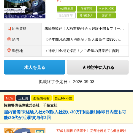
す。
未経験歓迎
学歴不問
ベテランOK
完全週休2日
賞与複数月
面接1回
応募資格
未経験歓迎！人柄重視/社会人経験不問＆フリーターもOK ■普通自動車免許（AT限定可）を取得して1年以上経過している方 ※前職・学歴・ブランク・転職回数などは一切不問です。 <2種免許取得代は全額
給与
【半年間月給38万円保証／新人最高年収830万円／賞与年2回／給料控除を100%撤廃】 6ヶ月間、月給38万円保証＋歩合給＋賞与年2回（川崎／保土ヶ谷／戸塚） ◆保証額を超える売上時は上乗せした給与
勤務地
＜神奈川全域で採用！／ご希望の営業所に配属＞ ◎転居を伴う転勤なし！ ◎U・Iターン歓迎！ ◎マイカー通勤OK（駐車場完備） 神奈川全域に6拠点（★希望の営業所に配属） ■本社：横浜市戸塚区名瀬町1
求人を見る
検討中に入れる
掲載終了予定日：
2026.09.03
NEW
正社員
面接情報有
自己PR不要
協和警備保障株式会社 千葉支社
屋内警備/未経験入社が9割/入社祝い30万円/面接1回/即日内定も可
能/20代が活躍/賞与年2回
77歳も現役で活躍中！ 定年を超えても働き続け