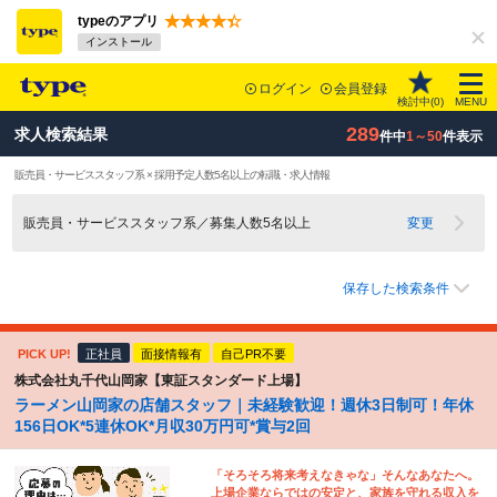
typeのアプリ
インストール
ログイン
会員登録
検討中(
0
)
MENU
289
求人検索結果
件中
1～50
件表示
販売員・サービススタッフ系 × 採用予定人数5名以上の転職・求人情報
販売員・サービススタッフ系／募集人数5名以上
変更
保存した検索条件
PICK UP!
正社員
面接情報有
自己PR不要
株式会社丸千代山岡家【東証スタンダード上場】
ラーメン山岡家の店舗スタッフ｜未経験歓迎！週休3日制可！年休
156日OK*5連休OK*月収30万円可*賞与2回
「そろそろ将来考えなきゃな」そんなあなたへ。
上場企業ならではの安定と、家族を守れる収入を