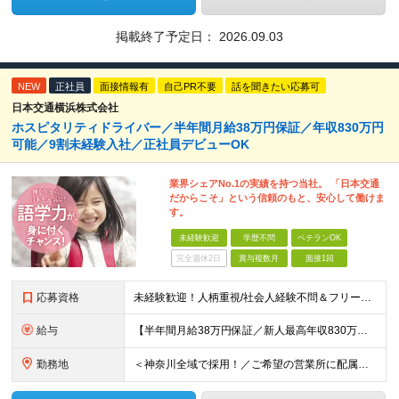
掲載終了予定日：
2026.09.03
NEW
正社員
面接情報有
自己PR不要
話を聞きたい応募可
日本交通横浜株式会社
ホスピタリティドライバー／半年間月給38万円保証／年収830万円
可能／9割未経験入社／正社員デビューOK
業界シェアNo.1の実績を持つ当社。 「日本交通
だからこそ」という信頼のもと、安心して働けま
す。
未経験歓迎
学歴不問
ベテランOK
完全週休2日
賞与複数月
面接1回
応募資格
未経験歓迎！人柄重視/社会人経験不問＆フリーターもOK ■普通自動車免許（AT限定可）を取得して1年以上経過している方 ※前職・学歴・ブランク・転職回数などは一切不問です。 <2種免許取得代は全額
給与
【半年間月給38万円保証／新人最高年収830万円／賞与年2回／給料控除を100%撤廃】 6ヶ月間、月給38万円保証＋歩合給＋賞与年2回（川崎／保土ヶ谷／戸塚） ◆保証額を超える売上時は上乗せした給与
勤務地
＜神奈川全域で採用！／ご希望の営業所に配属＞◎転居を伴う転勤なし！◎U・Iターン歓迎！◎マイカー通勤OK（駐車場完備） 神奈川全域に6拠点（★希望の営業所に配属） ■本社：横浜市戸塚区名瀬町1152