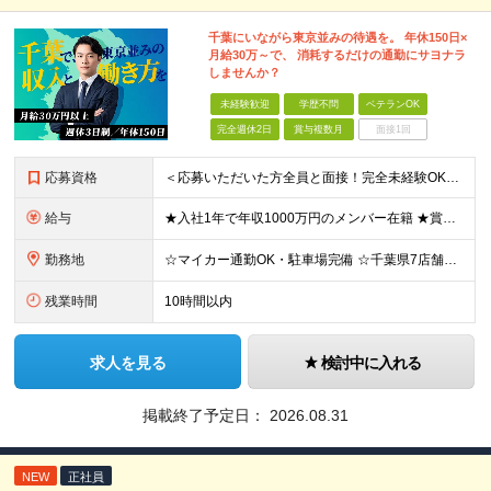
千葉にいながら東京並みの待遇を。 年休150日×
月給30万～で、 消耗するだけの通勤にサヨナラ
しませんか？
未経験歓迎
学歴不問
ベテランOK
完全週休2日
賞与複数月
面接1回
応募資格
＜応募いただいた方全員と面接！完全未経験OK＞ ★第二新卒・ブランクOK ★転職回数・スキル不問 ★学歴不問 ◎第二新卒も大歓迎 「新卒で入社したけど、環境が合わなくて早期に退職してしまった」 とい
給与
★入社1年で年収1000万円のメンバー在籍 ★賞与だけで100万円以上の支給実績も ★月給30万円以上 月給30万円～50万円＋賞与年1回（最大3カ月分）＋インセンティブ＋各種手当 ※研修期間中は
勤務地
☆マイカー通勤OK・駐車場完備 ☆千葉県7店舗で募集 ☆2026年新店舗立ち上げ店舗あり ☆転勤なし 本社、もしくは以下店舗での勤務になります。 【本社】 千葉県印旛郡酒々井町本佐倉457-2
残業時間
10時間以内
求人を見る
検討中に入れる
掲載終了予定日：
2026.08.31
NEW
正社員