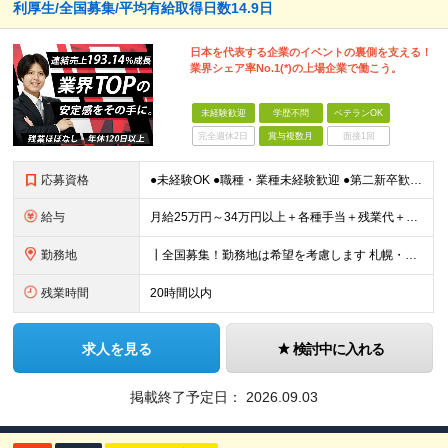
利厚生/全国募集/平均有給取得日数14.9日
日本を代表する企業のイベントの裏側を支える！
業界シェア率No.1(*)の上場企業で働こう。
未経験歓迎
学歴不問
ベテランOK
完全週休2日
賞与複数月
面接1回
応募資格
●未経験OK ●職種・業種未経験歓迎 ●第二新卒歓迎 ●学歴不問 ＜こんな方におすすめ！＞ ◎ホテル・アパレル・携帯販売など接客経験を活かしたい ◎「今の会社、この先が見えない」と感じている ◎上場
給与
月給25万円～34万円以上＋各種手当＋残業代＋賞与年2回（昨年度2～4ヶ月分） 初年度想定年収：350万円～ ＜クラス・経験別の月給目安＞ ■メンバークラス：月給25万円以上 ■店長やSVなどのマネ
勤務地
┃全国募集！勤務地は希望を考慮します 札幌・仙台・東京・横浜・静岡・名古屋・大阪・京都・広島・福岡 募集 ※上記のほか、全国に拠点あり ※キャリアアップやキャリアシフトに伴う転勤も一部ありますが、基
残業時間
20時間以内
求人を見る
検討中に入れる
掲載終了予定日：
2026.09.03