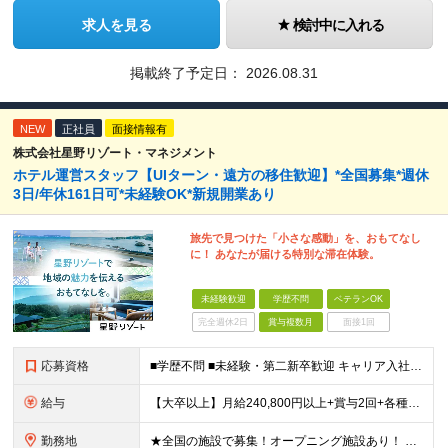
求人を見る
検討中に入れる
掲載終了予定日：
2026.08.31
NEW
正社員
面接情報有
株式会社星野リゾート・マネジメント
ホテル運営スタッフ【UIターン・遠方の移住歓迎】*全国募集*週休
3日/年休161日可*未経験OK*新規開業あり
旅先で見つけた「小さな感動」を、おもてなし
に！ あなたが届ける特別な滞在体験。
未経験歓迎
学歴不問
ベテランOK
完全週休2日
賞与複数月
面接1回
応募資格
■学歴不問 ■未経験・第二新卒歓迎 キャリア入社のメンバーは元美容師、営業、教員などさまざま！ 『遠方への引っ越しが可能な方』や『地方に行ってみたい・勤務したい方』なども この機会に新しい人生にチャ
給与
【大卒以上】月給240,800円以上+賞与2回+各種手当 【短大・専門学校卒】月給204,400円以上+賞与2回+各種手当 【上記以外】月給187,000円以上+賞与2回+各種手当 ※経験、資格、能
勤務地
★全国の施設で募集！オープニング施設あり！ ★希望しない転勤原則なし 【積極採用エリア】 ■界 蔵王（26年10月開業予定） ※開業前に入社された場合、全国の星野リゾートの施設で勤務後、開業時期に異