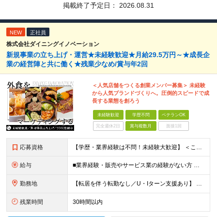
掲載終了予定日：
2026.08.31
NEW
正社員
株式会社ダイニングイノベーション
新規事業の立ち上げ・運営★未経験歓迎★月給29.5万円～★成長企
業の経営陣と共に働く★残業少なめ/賞与年2回
＜人気店舗をつくる創業メンバー募集＞ 未経験
から人気ブランドづくりへ。圧倒的スピードで成
長する業態を創ろう
未経験歓迎
学歴不問
ベテランOK
完全週休2日
賞与複数月
面接1回
応募資格
【学歴・業界経験は不問！未経験大歓迎】 ＜こんな方、大歓迎！＞ ・新しいことにイチから挑戦し、ワクワクする熱量を味わいたい方 ・毎日同じことの繰り返しから抜け出したい方 ・新しいブランドづくりに興味
給与
■業界経験・販売やサービス業の経験がない方 月給29.5万円～ ※固定残業手当（51,937円～/月30時間分）、固定深夜割増手当（3,463円～月10時間分） ■外食業界で店長・副店長等の経験をお
勤務地
【転居を伴う転勤なし／U・Iターン支援あり】 本社（恵比寿）または当社が運営する東京都内の直営店舗での勤務 ※配属先は経験・希望・プロジェクト内容を踏まえて決定します。 ★社宅・引越支援制度あり（
残業時間
30時間以内