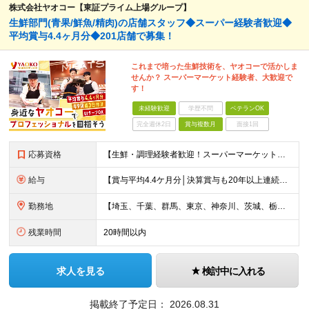
株式会社ヤオコー【東証プライム上場グループ】
生鮮部門(青果/鮮魚/精肉)の店舗スタッフ◆スーパー経験者歓迎◆
平均賞与4.4ヶ月分◆201店舗で募集！
これまで培った生鮮技術を、ヤオコーで活かしま
せんか？ スーパーマーケット経験者、大歓迎で
す！
未経験歓迎
学歴不問
ベテランOK
完全週休2日
賞与複数月
面接1回
応募資格
【生鮮・調理経験者歓迎！スーパーマーケット経験者は特に歓迎します◎】 ◆高卒以上 ◆いずれかのご経験をお持ちの方 ・スーパーの生鮮売場（鮮魚・精肉・青果）での勤務経験がある方 ・鮮魚専門店や精肉専門店
給与
【賞与平均4.4ケ月分│決算賞与も20年以上連続で支給中！】 ◆月給：258,400円～418,000円＋残業代＋各種手当 ※給与は前職での経験、スキルを考慮し、決定します ※残業代は全額支給します
勤務地
【埼玉、千葉、群馬、東京、神奈川、茨城、栃木の各店舗で積極採用中！U・Iターン歓迎】 【群馬県】 安中/伊勢崎/太田/桐生/高崎/館林/富岡/ 中之条/藤岡/前橋 【茨城県】 古河/取手/竜ヶ崎
残業時間
20時間以内
求人を見る
検討中に入れる
掲載終了予定日：
2026.08.31