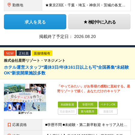
勤務地
★東京23区・千葉・埼玉・神奈川・茨城の各支店 ★転居を伴う転勤なし ★希望や通勤時間を考慮して決定します ★U・Iターン歓迎！ ▼東京都 ・板橋支店 東京都板橋区東坂下 ・新砂支店 東京都江東区
求人を見る
検討中に入れる
掲載終了予定日：
2026.08.20
NEW
正社員
面接情報有
株式会社星野リゾート・マネジメント
ホテル運営スタッフ*週休3日/年休161日以上も可*全国募集*未経験
OK*新規開業施設多数
「やってみたい」がお客様の感動に直結する。星
野リゾートで描く、あなただけのキャリア
未経験歓迎
学歴不問
ベテランOK
完全週休2日
賞与複数月
面接1回
応募資格
■学歴不問 ■未経験・第二新卒歓迎 キャリア入社のメンバーは元美容師、営業、教員などさまざま！ これまでの経験やあなたらしい視点を活かして よりよいサービスを生み出していきましょう！