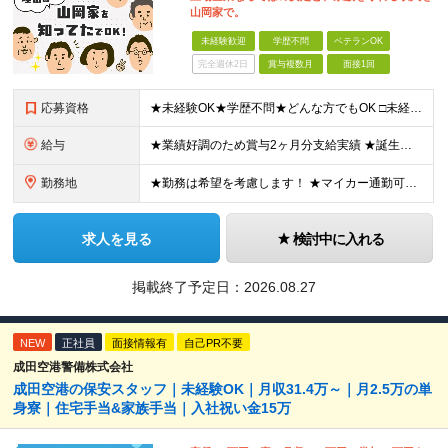
山岡家で。
未経験歓迎
学歴不問
ベテランOK
完全週休2日
賞与複数月
面接1回
応募資格
★未経験OK★学歴不問★どんな方でもOK □未経験・第二新卒・フリーター □ブランクがある方 □転職回数が気になる方 □飲食業界にチャレンジしたい方 「やってみたい」という気持ちがあれば、皆さん大
給与
★業績好調のため賞与2ヶ月分支給実績 ★誕生日手当など手当充実 ★年2回昇給チャンス有＆入社1年で店長昇格可 ★残業代全額支給（1分単位で支給） 【週休3日制の場合】 月給25万8,960円以上（固
勤務地
★勤務は希望を考慮します！ ★マイカー通勤可（駐車場完備） ★全国の各店舗で募集中！続々出店予定！ ～国内300店舗、47都道府県への展開を目標に出店中！～ ▼積極採用地域▼ ・中部（富山、石川、
求人を見る
検討中に入れる
掲載終了予定日：
2026.08.27
NEW
正社員
面接情報有
自己PR不要
成田空港警備株式会社
成田空港の保安スタッフ｜未経験OK｜月収31.4万～｜月2.5万の単
身寮｜住宅手当&家族手当｜入社祝い金15万