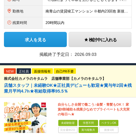
勤務地
南青山の賃貸竣工マンション ※都内23区他 新規受託物件につき、オープニングの募集です！ 入社時期はご相談可能です！ 【本社/面接地】 東京都新宿区西新宿2丁目6番1号 新宿住友ビル4階 ※(変
残業時間
20時間以内
求人を見る
検討中に入れる
掲載終了予定日：
2026.09.03
NEW
正社員
面接情報有
自己PR不要
株式会社カメラのキタムラ 店舗事業部【カメラのキタムラ】
店舗スタッフ｜未経験OK★正社員デビューも歓迎★賞与年2回★残
業月平均4.7h★有給取得率95.5％
自分らしさ全開で働こう♪金髪・青髪もOK！ 家
賃8割補助＆残業少なめでプライベートも大充実
の毎日へ★
未経験歓迎
学歴不問
ベテランOK
完全週休2日
賞与複数月
面接1回