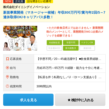
NEW
正社員
話を聞きたい応募可
株式会社ダイニングイノベーション
新規事業開発（マネージャー候補）年収800万円可/賞与年2回/5～7
連休取得OK/キャリアパス多数！
＜ただの飲食店求人ではありません＞ 新業態開
発のメンバーとして、業態開発力NO.1企業のメ
ソッドを経験できる！
未経験歓迎
学歴不問
ベテランOK
完全週休2日
賞与複数月
面接1回
応募資格
【学歴不問／20～45歳活躍中】 ■飲食業界経験および販売／サービスの経験がある方を歓迎します 例えば「もっとこうすれば売れるのに」というアイデアを形にしたい方、経営陣に近いポジションでビジネスを
給与
月給35万円～65万円 ※経験・能力を十分に考慮し決定。 ※月給35万円～48万円までは非管理職となりますので、 上記月給には、月30時間分の固定残業代（61,620円～84,508円）および月10
勤務地
【転居を伴う転勤なし／U・Iターン支援あり】 本社（恵比寿）または当社が運営する東京都内の直営店舗での勤務 ※配属先は経験・希望・プロジェクト内容を踏まえて決定します。 ★社宅・引越支援制度あり（
残業時間
30時間以内
求人を見る
検討中に入れる