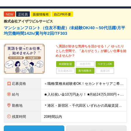
NEW
正社員
面接情報有
自己PR不要
株式会社アイザワビルサービス
マンションフロント（住友不動産）/未経験OK/40～50代活躍/月平
均労働時間142h/賞与年2回/TF303
＼英語が好きな気持ちを活かせる！／ ゆったり
とした空間で、「ありがとう」が嬉しい仕事を始
めませんか？
未経験歓迎
学歴不問
ベテランOK
完全週休2日
賞与複数月
面接1回
応募資格
＜職種/業種未経験者OK！セカンドキャリアご希望の方も大歓迎！＞ ■高卒以上 ■英語が好きな方・抵抗がない方 ■60歳未満の方(定年年齢による理由) ＜面接は相互理解を大切にしています＞ 緊張して上
給与
★入社祝い金10万円あり！ ■月給24万5,000円＋賞与年2回(2カ月/2025年実績)＋時間外手当＋資格手当＋交通費 ※一律英会話手当（2万円）を含みます ※給与は経験・能力等を考慮して決定し
勤務地
＊港区・新宿区・千代田区 いずれかの高級賃貸マンションにて勤務 ◇港区南麻布エリア ◇新宿区エリア ◇千代田区エリア ★竣工するマンション（南青山）でのオープニング募集もあります！ 【本社】 東
残業時間
20時間以内