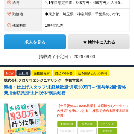
給与
＼1年目想定年収：348万円～468万円／ 入社5年目で月給60.8万円も実現可能！ 月給：25万円～35万円＋交通費全額支給＋資格手当＋賞与など ※経験・スキルを考慮の上、決定します ※残業代は
勤務地
◆東京都・埼玉県・神奈川県・千葉県のいずれかの携帯ショップやイベント会場に配属 ◆「家から近い場所で働きたい！」という社員の要望に応えてプロジェクトを獲得した実例あり ■本社 東京都豊島区南池袋2-
残業時間
10時間以内
求人を見る
検討中に入れる
掲載終了予定日：
2026.09.03
NEW
正社員
面接情報有
自己PR不要
話を聞きたい応募可
株式会社クロサワエンジニアリング 本牧営業所
溶接・仕上げスタッフ*未経験歓迎*月収30万円～*賞与年2回*資格
費用全額負担*土日祝休*横浜勤務
【土日祝休み×16:45終業】 未経験から“一生モノ
の技術”を身につける！ 横浜で始める溶接＆組立
作業♪
未経験歓迎
学歴不問
ベテランOK
完全週休2日
賞与複数月
面接1回