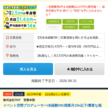
～初期費用0円＆光熱費込2.5万円の寮完備！～ 成
田空港を守る“誇り”と“安定”を手に入れません
か？
未経験歓迎
学歴不問
ベテランOK
完全週休2日
賞与複数月
面接1回
応募資格
【完全未経験OK｜応募資格を満たす方は全員面接！】 ◎学歴不問／前職不問／転職回数不問 ◎自動車免許・英語力なども一切不問 ◎58歳以下の方（長期のキャリア形成を図るため） ブランクがある方、正社員
給与
★想定月収31.4万円～＋賞与年2回（59万円以上） ★入社お祝い金15万円支給 ★水道+光熱費無料の家賃がリーズナブルな社員寮(単身寮)あり！ 月給24万5000円以上(基本給21万1000円＋業
勤務地
【転勤なし｜月2.5万円の単身寮完備｜マイカー・バイク通勤OK】 成田空港または空港関連施設での勤務となります。 お住まいや希望を考慮し、千葉市美浜区・四街道市への配属となる場合もあります。 【本社
求人を見る
検討中に入れる
掲載終了予定日：
2026.08.31
NEW
正社員
自己PR不要
話を聞きたい応募可
株式会社TKP 営業本部
イベント空間プロデューサー/未経験OK/残業月15h以下/豊富な福