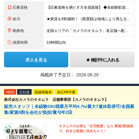
応募資格
【応募資格を満たす方全員面接】 ◆未経験歓迎！活躍のフィールドは全国！ ◆学歴不問 ◆第二新卒も活躍中 ◆35歳以下の方（若年層の長期キャリア形成を図るため）
給与
★家賃を8割補助！（限度額は地域により異なる） ※転勤による引っ越しが発生する場合 ＝＝＝＝＝＝＝＝＝＝＝＝＝＝＝＝＝＝＝＝＝＝＝ 例えば、家賃7.5万円なら6万円は会社で負担。 あなたが支払うのは、
勤務地
全国エリアの「カメラのキタムラ」各店舗へ配属となります ※最初の配属先は希望を最大限考慮した上で決定します ▼詳しい勤務地住所は下記URLをご確認ください。 https://sss.kitamur
残業時間
10時間以内
求人を見る
検討中に入れる
掲載終了予定日：
2026.08.20
NEW
正社員
面接情報有
自己PR不要
株式会社カメラのキタムラ 店舗事業部【カメラのキタムラ】
販売スタッフ｜未経験OK/残業月平均4.7h/最大7連休取得可/全国募
集/家賃8割を会社が負担/賞与年2回
キタムラのお得な「社宅制度」なら 家賃2割負担
で、好きな部屋に住めちゃう！