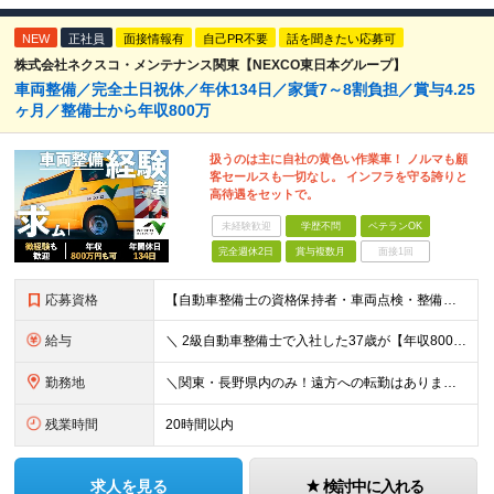
NEW
正社員
面接情報有
自己PR不要
話を聞きたい応募可
株式会社ネクスコ・メンテナンス関東【NEXCO東日本グループ】
車両整備／完全土日祝休／年休134日／家賃7～8割負担／賞与4.25
ヶ月／整備士から年収800万
扱うのは主に自社の黄色い作業車！ ノルマも顧
客セールスも一切なし。 インフラを守る誇りと
高待遇をセットで。
未経験歓迎
学歴不問
ベテランOK
完全週休2日
賞与複数月
面接1回
応募資格
【自動車整備士の資格保持者・車両点検・整備経験者歓迎！】 ディーラー、民間整備工場、 トラック・重機整備、ガソリンスタンド等での 点検・整備経験などのご経験をお持ちの方も歓迎します！ ■高卒以上 ■普
給与
＼ 2級自動車整備士で入社した37歳が【年収800万円】を実現！ ／ ★家賃・駐車場代の最大8割を会社が負担！毎月の固定費を大幅カット ★賞与実績4.25ヶ月分（年間120万円～140万円以上の支給実
勤務地
＼関東・長野県内のみ！遠方への転勤はありません／ ★全事業所がIC近く！マイカーで快適に通勤可能です ★引越し費用や単身赴任時の家賃・家具家電の賃料も全額負担します ◆京浜事業所 神奈川県横浜市
残業時間
20時間以内
求人を見る
検討中に入れる