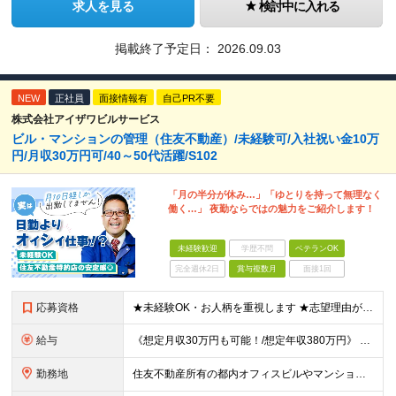
求人を見る
検討中に入れる
掲載終了予定日：
2026.09.03
NEW
正社員
面接情報有
自己PR不要
株式会社アイザワビルサービス
ビル・マンションの管理（住友不動産）/未経験可/入社祝い金10万
円/月収30万円可/40～50代活躍/S102
「月の半分が休み…」「ゆとりを持って無理なく
働く…」 夜勤ならではの魅力をご紹介します！
未経験歓迎
学歴不問
ベテランOK
完全週休2日
賞与複数月
面接1回
応募資格
★未経験OK・お人柄を重視します ★志望理由が明確でない方もお気軽にご応募ください！ ■高卒以上 ■60歳未満の方(定年年齢による理由) ＜長く安心して働きやすい＞ 当社では現在20代～60代の管理
給与
《想定月収30万円も可能！/想定年収380万円》 ■月給24万5000円以上＋賞与年2回(2カ月/2025年実績)＋時間外手当＋資格手当＋役職手当＋交通費 ………… ≪昇給、賞与、および各種諸手当につ
勤務地
住友不動産所有の都内オフィスビルやマンションでの勤務となります。 ★希望を考慮し、転居を伴う転勤はありません。 ★新宿・日本橋・半蔵門・飯田橋・秋葉原・中野・大崎をはじめとした23区のビルが対象です。