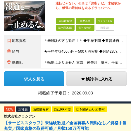
運転じゃない、それは「決断」だ。 未経験か
ら、報道の最前線を走るドライバーへ。
未経験歓迎
学歴不問
ベテランOK
完全週休2日
賞与複数月
面接1回
応募資格
＊未経験の方も歓迎！＊ ◆学歴不問 ◆要普通自動車第一種運転免許 ◆守秘義務を守れる方 ※以下の経験が活かせます ・ホスピタリティ・マナーを大事に人と接する仕事の経験 ・整備士やディーラーなど、車
給与
★平均年収450万円～500万円程度 ◆月給28万円～＋賞与2回＋交通費全額支給＋役職手当 ※試用期間2カ月あり（期間中の雇用形態、待遇に差異はありません） ※月給には月20時間分のみなし残業代3万
勤務地
＊転勤はありません 東京、神奈川、埼玉、千葉県内での勤務となります ※基本的には直行直帰・配属は通いやすさを考慮します ※U・Iターン歓迎 ※東京勤務メインとなります 【本社】 東京都中央区銀座1
求人を見る
検討中に入れる
掲載終了予定日：
2026.09.03
NEW
正社員
面接情報有
自己PR不要
話を聞きたい応募可
株式会社クラシアン
【サービススタッフ】未経験歓迎／全国募集＆転勤なし／資格手当
充実／国家資格の取得可能／月収150万円可能