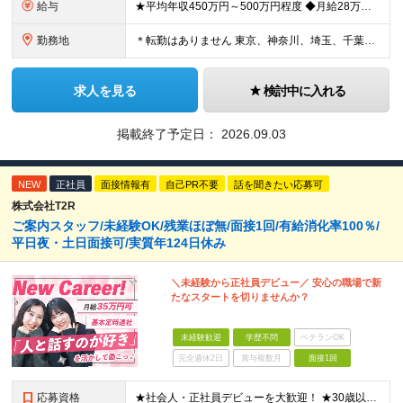
給与
★平均年収450万円～500万円程度 ◆月給28万円～＋賞与2回＋交通費全額支給＋役職手当 ※試用期間2カ月あり（期間中の雇用形態、待遇に差異はありません） ※月給には月20時間分のみなし残業代3万
勤務地
＊転勤はありません 東京、神奈川、埼玉、千葉県内での勤務となります ※基本的には直行直帰・配属は通いやすさを考慮します ※U・Iターン歓迎 ※東京勤務メインとなります 【本社】 東京都中央区銀座1
求人を見る
検討中に入れる
掲載終了予定日：
2026.09.03
NEW
正社員
面接情報有
自己PR不要
話を聞きたい応募可
株式会社T2R
ご案内スタッフ/未経験OK/残業ほぼ無/面接1回/有給消化率100％/
平日夜・土日面接可/実質年124日休み
＼未経験から正社員デビュー／ 安心の職場で新
たなスタートを切りませんか？
未経験歓迎
学歴不問
ベテランOK
完全週休2日
賞与複数月
面接1回
応募資格
★社会人・正社員デビューを大歓迎！ ★30歳以下限定（※若年層の長期キャリア形成のため） ★学歴・経験一切不問！ -------【採用担当】より------------ 「過去は変えられないけど、未