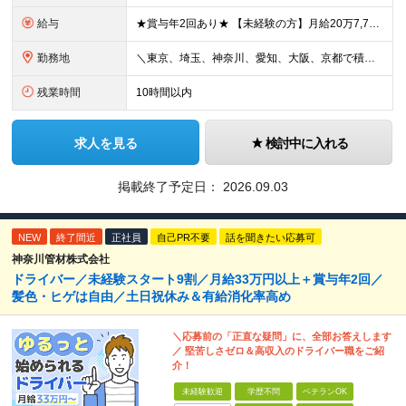
給与
★賞与年2回あり★ 【未経験の方】月給20万7,750円～＋賞与年2回＋残業代全額支給＋交通費支給 【生物系大卒の方】月給21万3,750円～＋賞与年2回＋残業代全額支給＋交通費支給 ★手当が充実
勤務地
＼東京、埼玉、神奈川、愛知、大阪、京都で積極採用中！／ ・東京都：品川区 ・埼玉県：和光市 ・神奈川県：横浜市戸塚区、藤沢市 ・茨城県：つくば市 Lマイカー通勤OK！ ・愛知県：犬山市
残業時間
10時間以内
求人を見る
検討中に入れる
掲載終了予定日：
2026.09.03
NEW
終了間近
正社員
自己PR不要
話を聞きたい応募可
神奈川管材株式会社
ドライバー／未経験スタート9割／月給33万円以上＋賞与年2回／
髪色・ヒゲは自由／土日祝休み＆有給消化率高め
＼応募前の「正直な疑問」に、全部お答えします
／ 堅苦しさゼロ＆高収入のドライバー職をご紹
介！
未経験歓迎
学歴不問
ベテランOK