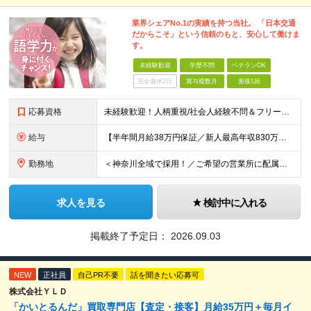
業界シェアNo.1の実績を持つ当社。 「日本交通
だからこそ」という信頼のもと、安心して働けま
す。
未経験歓迎
学歴不問
ベテランOK
完全週休2日
賞与複数月
面接1回
応募資格
未経験歓迎！人柄重視/社会人経験不問＆フリーターもOK ■普通自動車免許（AT限定可）を取得して1年以上経過している方 ※前職・学歴・ブランク・転職回数などは一切不問です。 <2種免許取得代は全額
給与
【半年間月給38万円保証／新人最高年収830万円／賞与年2回／給料控除を100%撤廃】 6ヶ月間、月給38万円保証＋歩合給＋賞与年2回（川崎／保土ヶ谷／戸塚） ◆保証額を超える売上時は上乗せした給与
勤務地
＜神奈川全域で採用！／ご希望の営業所に配属＞◎転居を伴う転勤なし！◎U・Iターン歓迎！◎マイカー通勤OK（駐車場完備） 神奈川全域に6拠点（★希望の営業所に配属） ■本社：横浜市戸塚区名瀬町1152
求人を見る
検討中に入れる
掲載終了予定日：
2026.09.03
NEW
正社員
自己PR不要
話を聞きたい応募可
株式会社ＹＬＤ
「かいとるんだ」買取専門店【査定・接客】月給35万円＋毎月イ