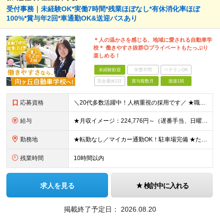
受付事務｜未経験OK*実働7時間*残業ほぼなし*有休消化率ほぼ
100%*賞与年2回*車通勤OK&送迎バスあり
＊人の温かさを感じる、地域に愛される自動車学
校＊ 働きやすさ抜群◎プライベートもたっぷり
楽しめる！
未経験歓迎
学歴不問
ベテランOK
完全週休2日
賞与複数月
面接1回
応募資格
＼20代多数活躍中！人柄重視の採用です／ ★職種・業種未経験OK！ ★第二新卒歓迎 ★高卒以上 ━━━━━━━━━━━━━━━━━ 事務経験は不問！人柄重視の採用です♪ ━━━━━━━━━━━━━━
給与
★月収イメージ：224,776円～（遅番手当、日曜手当など含む）＋賞与年2回 月給20万720円～＋残業代全額支給＋各種手当＋賞与年2回 ┗遅番シフト、日曜の出勤でプラスで手当支給！ ┗他にも、家族
勤務地
★転勤なし／マイカー通勤OK！駐車場完備 ★たまプラーザ／新百合ヶ丘／登戸などから送迎バスも出ています！ 【向ケ丘自動車学校】 神奈川県川崎市宮前区菅生4-6-1 ※(変更の範囲)勤務地に変更なし
残業時間
10時間以内
求人を見る
検討中に入れる
掲載終了予定日：
2026.08.20