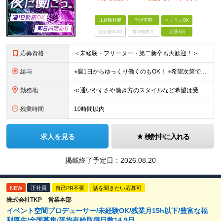
未経験歓迎
学歴不問
ベテランOK
完全週休2日
賞与複数月
面接1回
応募資格
＜未経験・フリーター・第二新卒も大歓迎！＞ ※学歴不問 ★堅苦しい志望動機は必要なし！ ★コミュ力に自信がなくてもOK！ ★特別な資格や専門知識は必要ありません！ 【こんな想いをお持ちの方はぜひ
給与
⭐︎週1日からゆっくり働くのもOK！ ⭐︎希望次第で収入UPも可能！ 当務（当直）／日給21,450円～24,700円 長夜勤／日給13,650円～15,275円 ※支給方法※ 15日締め、25日
勤務地
≪通いやすさや働き方のスタイルなど希望は受け入れます！》 ★転居を伴う転勤なし ★直行直帰が基本 ★駅チカ・オープニング案件も多数 ・希望に応じて東京都内近郊、ほか神奈川・千葉・埼玉も含め、配属先を
残業時間
10時間以内
求人を見る
検討中に入れる
掲載終了予定日：
2026.08.20
NEW
正社員
自己PR不要
話を聞きたい応募可
株式会社TKP 営業本部
イベント空間プロデューサー/未経験OK/残業月15h以下/豊富な福
利厚生/全国募集/平均有給取得日数14.9日