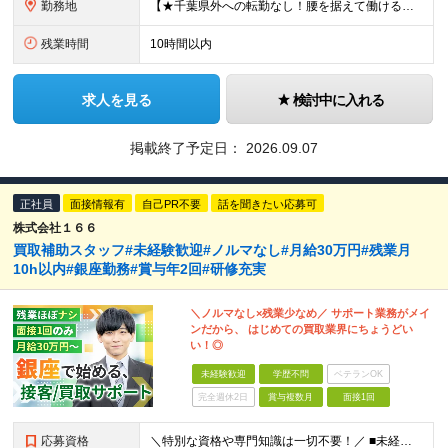
勤務地
【★千葉県外への転勤なし！腰を据えて働ける◎★】 千葉県内にある当社が運営するドコモショップにて勤務いただきます！ お住まいや通勤を考慮した配属ですし、ご希望エリアがございましたら、ご遠慮なくお教えく
残業時間
10時間以内
求人を見る
検討中に入れる
掲載終了予定日：
2026.09.07
正社員
面接情報有
自己PR不要
話を聞きたい応募可
株式会社１６６
買取補助スタッフ#未経験歓迎#ノルマなし#月給30万円#残業月
10h以内#銀座勤務#賞与年2回#研修充実
＼ノルマなし×残業少なめ／ サポート業務がメイ
ンだから、 はじめての買取業界にちょうどい
い！◎
未経験歓迎
学歴不問
ベテランOK
完全週休2日
賞与複数月
面接1回
応募資格
＼特別な資格や専門知識は一切不要！／ ■未経験・第二新卒歓迎 ■ブランクOK ※学歴不問 【こんな方にオススメ】 ◎営業ノルマや数字に追われる働き方は避けたい方 ◎接客は好きだが、ガツガツした販売や