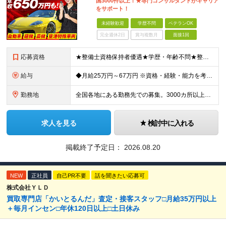
国3000件以上！★専門コンサルタントがキャリア
をサポート！
未経験歓迎
学歴不問
ベテランOK
完全週休2日
賞与複数月
面接1回
応募資格
★整備士資格保持者優遇★学歴・年齢不問★整備経験者・既卒者・第二新卒・車業界経験者・未経験者歓迎！ ◎経験や資格を活かしてキャリアアップしたい方 ◎ライフスタイルに合った働き方を求めている方 ◎技術
給与
◆月給25万円～67万円 ※資格・経験・能力を考慮の上、優遇 ※現年収・年齢・経験・資格・能力等、総合的に考慮し、決定します。 ※自動車整備の実務経験がある方はご相談ください！ ※試用期間有(同待遇/
勤務地
全国各地にある勤務先での募集。3000カ所以上から希望を考慮し決定。 ★転居を伴う転勤なし。 ★遠方からのご応募も歓迎！引越など赴任に伴う費用、家賃は全額負担します（会社規定による）。 ★請負先
求人を見る
検討中に入れる
掲載終了予定日：
2026.08.20
NEW
正社員
自己PR不要
話を聞きたい応募可
株式会社ＹＬＤ
買取専⾨店「かいとるんだ」査定・接客スタッフ□⽉給35万円以上
＋毎⽉インセン□年休120日以上□土日休み