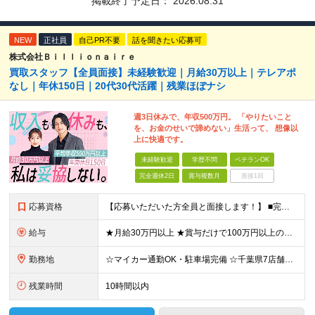
掲載終了予定日：
2026.08.31
NEW
正社員
自己PR不要
話を聞きたい応募可
株式会社Ｂｉｌｌｉｏｎａｉｒｅ
買取スタッフ【全員面接】未経験歓迎｜月給30万以上｜テレアポ
なし｜年休150日｜20代30代活躍｜残業ほぼナシ
週3日休みで、年収500万円。 「やりたいこと
を、お金のせいで諦めない」生活って、 想像以
上に快適です。
未経験歓迎
学歴不問
ベテランOK
完全週休2日
賞与複数月
面接1回
応募資格
【応募いただいた方全員と面接します！】 ■完全未経験OK ■転職回数・前職・スキル・学歴不問 ■20代～30代活躍中！ ★第二新卒も大歓迎 「新卒で入社したけど、環境が合わなくて早期に退職してしまっ
給与
★月給30万円以上 ★賞与だけで100万円以上の支給実績も ★1年で年収1000万円のメンバー在籍 ★インセンティブで月20万円獲得した実績も 月給30万円～50万円＋賞与年1回（最大3カ月分）＋イ
勤務地
☆マイカー通勤OK・駐車場完備 ☆千葉県7店舗で募集 ☆2026年新店舗立ち上げ店舗あり ☆転勤なし 本社、もしくは以下店舗での勤務になります。 【本社】 千葉県印旛郡酒々井町本佐倉457-2
残業時間
10時間以内