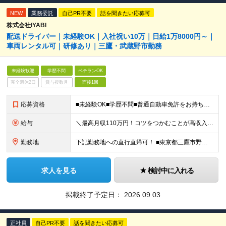
NEW
業務委託
自己PR不要
話を聞きたい応募可
株式会社IYABI
配送ドライバー｜未経験OK｜入社祝い10万｜日給1万8000円～｜
車両レンタル可｜研修あり｜三鷹・武蔵野市勤務
未経験歓迎
学歴不問
ベテランOK
完全週休2日
賞与複数月
面接1回
応募資格
■未経験OK■学歴不問■普通自動車免許をお持ちの方(AT限定可) ★20～30代が中心の、比較的若い組織です！ コツやノウハウを共有したり、フォローし合ったりと協力しながら皆で結果を出しています！
給与
＼最高月収110万円！コツをつかむことが高収入に直結！／ 報酬／1日あたり1万8000円～5万円 ◎試用期間はありません ◎日払い、週払い可(アプリから簡単に申請できます！) ◎スキルにより、単価
勤務地
下記勤務地への直行直帰可！ ■東京都三鷹市野崎3丁目 ■東京都三鷹市下連雀3丁目 ★配達エリアは三鷹市、武蔵野市です (変更の範囲)上記を除く当社関連勤務地 ≪三鷹市・武蔵野市の魅力ポイント≫
求人を見る
検討中に入れる
掲載終了予定日：
2026.09.03
正社員
自己PR不要
話を聞きたい応募可