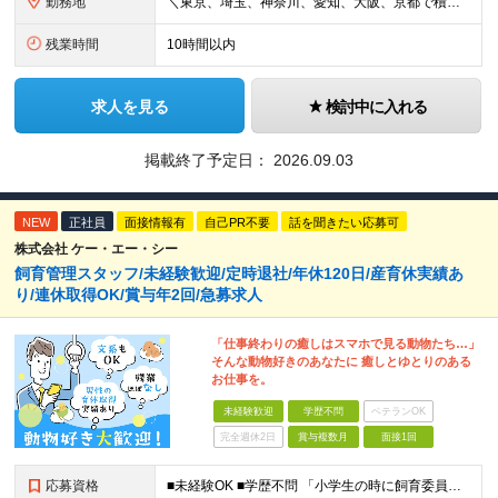
勤務地
＼東京、埼玉、神奈川、愛知、大阪、京都で積極採用中！／ ・東京都：品川区 ・埼玉県：和光市 ・神奈川県：横浜市戸塚区、藤沢市 ・茨城県：つくば市 Lマイカー通勤OK！ ・愛知県：犬山市
残業時間
10時間以内
求人を見る
検討中に入れる
掲載終了予定日：
2026.09.03
NEW
正社員
面接情報有
自己PR不要
話を聞きたい応募可
株式会社 ケー・エー・シー
飼育管理スタッフ/未経験歓迎/定時退社/年休120日/産育休実績あ
り/連休取得OK/賞与年2回/急募求人
「仕事終わりの癒しはスマホで見る動物たち…」
そんな動物好きのあなたに 癒しとゆとりのある
お仕事を。
未経験歓迎
学歴不問
ベテランOK
完全週休2日
賞与複数月
面接1回
応募資格
■未経験OK ■学歴不問 「小学生の時に飼育委員だった！」 なんて方もお待ちしております♪ ※ご自宅でのペット飼育について※ ご自宅でげっ歯類・ウサギのペット飼育を禁止しております。当社業務では清