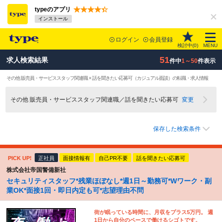
typeのアプリ
インストール
ログイン
会員登録
検討中(
0
)
MENU
51
求人検索結果
件中
1～50
件表示
その他 販売員・サービススタッフ関連職 × 話を聞きたい応募可（カジュアル面談）の転職・求人情報
その他 販売員・サービススタッフ関連職／話を聞きたい応募可
変更
保存した検索条件
PICK UP!
正社員
面接情報有
自己PR不要
話を聞きたい応募可
株式会社帝国警備新社
セキュリティスタッフ*残業ほぼなし*週1日～勤務可*Wワーク・副
業OK*面接1回・即日内定も可*志望理由不問
街が眠っている時間に、月収をプラス5万円。 週
1日から自分のペースで働けるシゴトです。