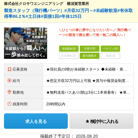
株式会社クロサワエンジニアリング 横須賀営業所
製造スタッフ（飛行機パーツ）#月収32万円～#未経験歓迎#有休取
得率86.2％#土日休#面接1回#年休125日
＼ひとつの事に夢中になりたい方へ／ 飛行機パ
ーツの製造で腕を磨いて唯一無二の職人へ！
未経験歓迎
学歴不問
ベテランOK
完全週休2日
賞与複数月
面接1回
応募資格
★現社員の9割が未経験スタート ◆未経験・第二新卒歓迎 ◆学歴不問！経験不問！資格不問！ ≪こんな方にピッタリ≫ □ 飛行機が好き、興味がある方 □ マニュアルがある環境でコツコツ作業したい方
給与
★想定月収32万円以上可能 ★賞与や報奨金制度などモチベーション高く働ける制度がそろっています 月給25万円～+残業代全額支給＋各種手当+賞与年2回 ※試用期間2ヶ月あり（給与・待遇に差異はありませ
勤務地
★無料送迎バスあり(朝は3分に1本発着有） ★車・バイク・自転車通勤OK 神奈川県横須賀市夏島町19番地 ※自動車・バイク通勤に関しては駐車場の空き状況による (変更の範囲)上記を除く当社関連勤
残業時間
20時間以内
求人を見る
検討中に入れる
掲載終了予定日：
2026.08.20