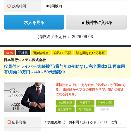
残業時間
10時間以内
求人を見る
検討中に入れる
掲載終了予定日：
2026.09.03
NEW
正社員
面接情報有
自己PR不要
話を聞きたい応募可
日本運行システム株式会社
役員付ドライバー/未経験可/賞与年2/夜勤なし/完全週休2日/再雇用
有/月給28万円～/40～50代活躍中
運転技術以上に、あなたの「気遣い」が価値にな
る。 未経験からプロの接遇を学び、誰かの支え
になる誇りを。
未経験歓迎
学歴不問
ベテランOK
完全週休2日
賞与複数月
面接1回
応募資格
＊実務経験は一切不問！誇れるドライバーに育てます＊ ◆学歴不問 ◆要普通自動車第一種運転免許 ◆守秘義務を守れる方 ※以下の経験が活かせます ・ホスピタリティ・マナーを大事に人と接する仕事の経験