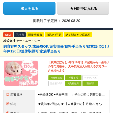
求人を見る
検討中に入れる
掲載終了予定日：
2026.08.20
NEW
正社員
面接情報有
自己PR不要
話を聞きたい応募可
株式会社 ケー・エー・シー
飼育管理スタッフ/未経験OK/充実研修/資格手当あり/残業ほぼなし/
年休120日/連休取得可/家族手当あり
【残業ほぼなし×年休120日】未経験から一生モノ
の専門資格を。 大手製薬法人が支える安定ワー
クを始めよう！
未経験歓迎
学歴不問
ベテランOK
完全週休2日
賞与複数月
面接1回
応募資格
■未経験OK ■学歴不問 「小学生の時に飼育委員だった！」 なんて方もお待ちしております♪ ※ご自宅でのペット飼育について※ ご自宅でげっ歯類・ウサギのペット飼育を禁止しております。当社業務では清
給与
★賞与年2回あり★ 【未経験の方】月給20万7,750円～＋賞与年2回＋残業代全額支給＋交通費支給 【生物系大卒の方】月給21万3,750円～＋賞与年2回＋残業代全額支給＋交通費支給 ★手当が充実