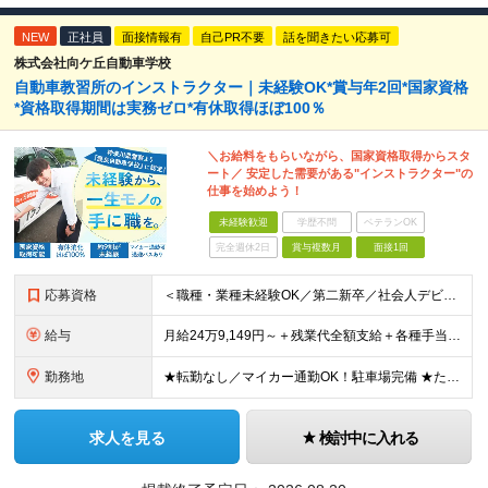
NEW
正社員
面接情報有
自己PR不要
話を聞きたい応募可
株式会社向ケ丘自動車学校
自動車教習所のインストラクター｜未経験OK*賞与年2回*国家資格
*資格取得期間は実務ゼロ*有休取得ほぼ100％
＼お給料をもらいながら、国家資格取得からスタ
ート／ 安定した需要がある"インストラクター"の
仕事を始めよう！
未経験歓迎
学歴不問
ベテランOK
完全週休2日
賞与複数月
面接1回
応募資格
＜職種・業種未経験OK／第二新卒／社会人デビューも歓迎＞ ★高卒以上 ★普通自動車運転免許をお持ちの方（AT限定可） ━━━━━━━━━━━━━━━━━━━ ★運転が上手である必要はありません！★
給与
月給24万9,149円～＋残業代全額支給＋各種手当＋賞与年2回 ＼ 頑張りが収入に反映されます！ ／ ★四輪の指導→二輪の指導など、指導の幅が広がると給与UP！ ★年間表彰制度あり！教習生の合格率が
勤務地
★転勤なし／マイカー通勤OK！駐車場完備 ★たまプラーザ／新百合ヶ丘／登戸などから送迎バスも出ています！ 【向ケ丘自動車学校】 神奈川県川崎市宮前区菅生4-6-1 ※(変更の範囲)勤務地に変更なし
求人を見る
検討中に入れる