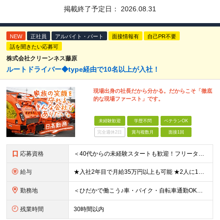
掲載終了予定日：
2026.08.31
NEW
正社員
アルバイト・パート
面接情報有
自己PR不要
話を聞きたい応募可
株式会社クリーンネス藤原
ルートドライバー◆type経由で10名以上が入社！
現場出身の社長だから分かる。だからこそ「徹底
的な現場ファースト」です。
未経験歓迎
学歴不問
ベテランOK
完全週休2日
賞与複数月
面接1回
応募資格
＜40代からの未経験スタートも歓迎！フリーターでもOK＞ type経由での入社者多数！ほぼ全員未経験スタートです◎ ★自己PR＆志望理由必要ナシ ★応募者全員面接 ★未経験OK ★社会人経験初めても
給与
★入社2年目で月給35万円以上も可能 ★2人に1人以上が年収500万円以上 （今後年収500万円以上の層はさらに増える予定。年収500万円以下は多くが直近入社者） ★免許取得にかかる費用は会社が全額負
勤務地
＜ひだかで働こう♪車・バイク・自転車通勤OK！埼玉エリア勤務＞ 埼玉県日高市大字田波目581-3（日高市役所の近く） └転勤なし！ └通勤費上限3万円まで支給 └駐車場完備 【社員の方のお住まい先】
残業時間
30時間以内