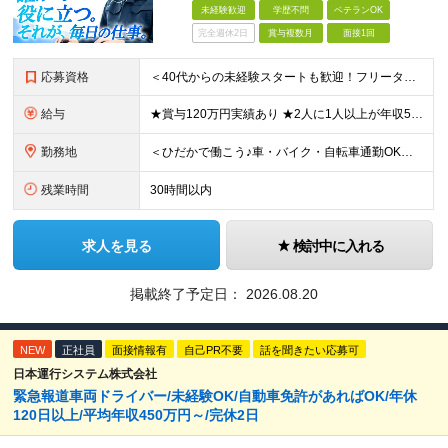
未経験歓迎
学歴不問
ベテランOK
完全週休2日
賞与複数月
面接1回
応募資格
＜40代からの未経験スタートも歓迎！フリーターでもOK＞ type経由での入社者多数！ほぼ全員未経験スタートです◎ ★自己PR＆志望理由必要ナシ ★応募者全員面接 ★未経験OK ★社会人経験初めても
給与
★賞与120万円実績あり ★2人に1人以上が年収500万円以上 （今後年収500万円以上の層はさらに増える予定。年収500万円以下は多くが直近入社者） ★賞与支給実績120万円あり ★免許取得にかかる
勤務地
＜ひだかで働こう♪車・バイク・自転車通勤OK！埼玉エリア勤務＞ 埼玉県日高市大字田波目581-3（日高市役所の近く） └転勤なし！ └通勤費上限3万円まで支給 └駐車場完備 【社員の方のお住まい先】
残業時間
30時間以内
求人を見る
検討中に入れる
掲載終了予定日：
2026.08.20
NEW
正社員
面接情報有
自己PR不要
話を聞きたい応募可
日本運行システム株式会社
緊急報道車両ドライバー/未経験OK/自動車免許があればOK/年休
120日以上/平均年収450万円～/完休2日