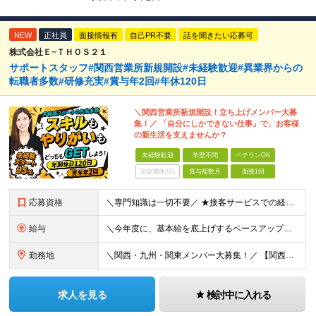
NEW
正社員
面接情報有
自己PR不要
話を聞きたい応募可
株式会社Ｅ−ＴＨＯＳ２１
サポートスタッフ#関西営業所新規開設#未経験歓迎#異業界からの
転職者多数#研修充実#賞与年2回#年休120日
＼関西営業所新規開設！立ち上げメンバー大募
集！／ 「自分にしかできない仕事」で、お客様
の新生活を支えませんか？
未経験歓迎
学歴不問
ベテランOK
完全週休2日
賞与複数月
面接1回
応募資格
＼専門知識は一切不要／ ★接客サービスでの経験がある方は大歓迎！ ■未経験OK ■第二新卒歓迎 ■学歴不問 ＼こんな方にぴったりです／ ◇自分にしかできない仕事で誰かを喜ばせたい方 ◇日常でも活かせ
給与
＼今年度に、基本給を底上げするベースアップを実施！／ ◆月給23.1万～40万円＋賞与年2回＋交通費全額支給 ※経験・資格・能力等を考慮の上、当社規定により優遇します。 ※上記の金額に加えて、時間外
勤務地
＼関西・九州・関東メンバー大募集！／ 【関西営業所】 大阪府大阪市西区西本町1-7-21 ニシモトビル703 【九州営業所】 福岡県福岡市東区千早5-13-38 LeLien香椎参道4B 【本社
求人を見る
検討中に入れる