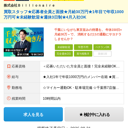
株式会社Ｂｉｌｌｉｏｎａｉｒｅ
買取スタッフ★応募者全員と面接★月給30万円★1年目で年収1000
万円可★未経験歓迎★週休3日制★4月入社OK
千葉にいながら東京並みの待遇を。 年休150日×
月給30万～で、 消耗するだけの通勤にサヨナラ
しませんか？
未経験歓迎
学歴不問
ベテランOK
完全週休2日
賞与複数月
面接1回
応募資格
＜応募いただいた方全員と面接！完全未経験OK＞ ★第二新卒・ブランクOK ★転職回数・スキル不問 ★学歴不問 ◎第二新卒も大歓迎 「新卒で入社したけど、環境が合わなくて早期に退職してしまった」 とい
給与
★入社1年で年収1000万円のメンバー在籍 ★賞与だけで100万円以上の支給実績も ★月給30万円以上 月給30万円～50万円＋賞与年1回（最大3カ月分）＋インセンティブ＋各種手当 ※研修期間中は
勤務地
☆マイカー通勤OK・駐車場完備 ☆千葉県7店舗で募集 ☆2026年新店舗立ち上げ店舗あり ☆転勤なし 本社、もしくは以下店舗での勤務になります。 【本社】 千葉県印旛郡酒々井町本佐倉457-2
残業時間
10時間以内
求人を見る
検討中に入れる