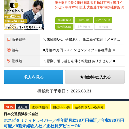
腰を据えて⻑く働ける環境 ⽉給35万円＋毎⽉イ
ンセン 年休120⽇以上 ⼤型連休年3回(9連休あり)
未経験歓迎
学歴不問
ベテランOK
完全週休2日
賞与複数月
面接1回
応募資格
＼未経験OK、研修あり、第二新卒歓迎！／ ■学歴不問 アパレル・飲食・ホテル等での接客経験も即戦力として活かせます！ ＼当社は、下記のような⽅も歓迎しています／ ◎査定スキルを習得したい方 ◎接客経
給与
■月給35万円～＋インセンティブ＋各種手当 ※固定残業代（月45時間分87,600円～）を含む。超過した場合は別途残業代を支給いたします ※経験・年齢などを考慮の上、決定します ※試用期間3ヶ月あり
勤務地
＼原則、引っ越しを伴う転勤はありません／ ■阿佐ヶ谷 東京都杉並区阿佐ヶ谷南1-35-4 SIDEPLACE ASAGAYA ■成城学園前 東京都世田谷区成城2-35-11 ■練馬 東京都練馬区
求人を見る
検討中に入れる
掲載終了予定日：
2026.08.31
NEW
正社員
面接情報有
自己PR不要
話を聞きたい応募可
日本交通横浜株式会社
ホスピタリティドライバー／半年間月給38万円保証／年収830万円
可能／9割未経験入社／正社員デビューOK