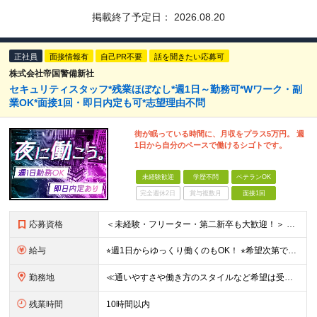
掲載終了予定日：
2026.08.20
正社員
面接情報有
自己PR不要
話を聞きたい応募可
株式会社帝国警備新社
セキュリティスタッフ*残業ほぼなし*週1日～勤務可*Wワーク・副
業OK*面接1回・即日内定も可*志望理由不問
街が眠っている時間に、月収をプラス5万円。 週
1日から自分のペースで働けるシゴトです。
未経験歓迎
学歴不問
ベテランOK
完全週休2日
賞与複数月
面接1回
応募資格
＜未経験・フリーター・第二新卒も大歓迎！＞ ※学歴不問 ★堅苦しい志望動機は必要なし！ ★コミュ力に自信がなくてもOK！ ★特別な資格や専門知識は必要ありません！ 【こんな想いをお持ちの方はぜひ
給与
⭐︎週1日からゆっくり働くのもOK！ ⭐︎希望次第で収入UPも可能！ 当務（当直）／日給21,450円～24,700円 長夜勤／日給13,650円～15,275円 ※支給方法※ 15日締め、25日
勤務地
≪通いやすさや働き方のスタイルなど希望は受け入れます！》 ★転居を伴う転勤なし ★直行直帰が基本 ★駅チカ・オープニング案件も多数 ・希望に応じて東京都内近郊、ほか神奈川・千葉・埼玉も含め、配属先を
残業時間
10時間以内