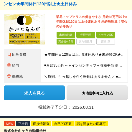
ンセン★年間休日120日以上★土日休み
業界トップクラスの働きやすさ ⽉給35万円以上×
年間休⽇120⽇以上×9連休あり 未経験歓迎！安⼼
の研修あり
未経験歓迎
学歴不問
ベテランOK
完全週休2日
賞与複数月
面接1回
応募資格
★年間休日120日以上、9連休あり★未経験OK★学歴不問＊知識・経験不問＊研修あり＊早期昇格も可■リユース業界で査定スキルを磨きたい方■キャリアアップに意欲的な方 ＊未経験OK＊研修あり ＊スピード
給与
■月給35万円～＋インセンティブ＋各種手当 ※固定残業代（月45時間分87,600円～）を含む。超過した場合は別途残業代を支給いたします ※経験・年齢などを考慮の上、決定します ※試用期間3ヶ月あり
勤務地
＼原則、引っ越しを伴う転勤はありません／ ■阿佐ヶ谷 東京都杉並区阿佐ヶ谷南1-35-4 SIDEPLACE ASAGAYA ■成城学園前 東京都世田谷区成城2-35-11 ■練馬 東京都練馬区
求人を見る
検討中に入れる
掲載終了予定日：
2026.08.31
NEW
正社員
面接情報有
自己PR不要
話を聞きたい応募可
株式会社向ケ丘自動車学校