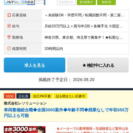
完全週休2日
賞与複数月
面接1回
応募資格
＜未経験OK・学歴不問／転職回数不問・第二新卒・正社員デビュー歓迎！＞ ◇普通自動車免許をお持ちの方 ※配送は普通免許で運転できる小型トラックで主に行います。
給与
月給33万円以上＋賞与年2回＋各種手当 ※固定残業代（月42時間／7万7171円～）含む。 超過分は別途全額支給します。 ※試用期間（6ヶ月）があります。 その間の給与・待遇に差異はありません。
勤務地
神奈川県、東京都、埼玉県で募集中！★転勤なし ※希望を考慮し、決定 ※転居を伴う転勤なし ＜神奈川＞ ■横浜本社：横浜市西区久保町27-19 ■港南営業所：横浜市港南区日野中央1-15-2 ■平塚営
残業時間
20時間以内
求人を見る
検討中に入れる
掲載終了予定日：
2026.08.20
NEW
正社員
自己PR不要
話を聞きたい応募可
株式会社レソリューション
車両整備総合職◆全国3000案件◆年齢不問◆残業なしで年収650万
円以上も可能
★メーカーでの新車開発～完成検査など案件は全