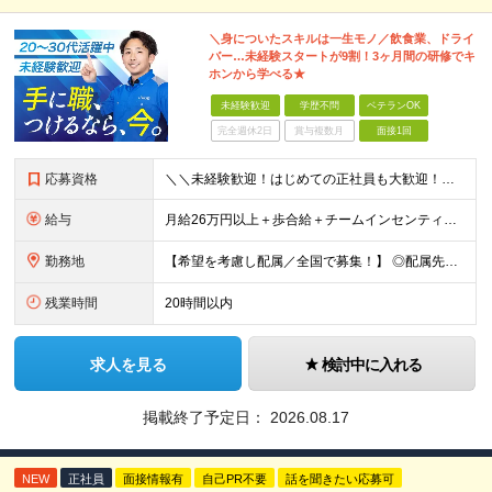
＼身についたスキルは一生モノ／飲食業、ドライ
バー…未経験スタートが9割！3ヶ月間の研修でキ
ホンから学べる★
未経験歓迎
学歴不問
ベテランOK
完全週休2日
賞与複数月
面接1回
応募資格
＼＼未経験歓迎！はじめての正社員も大歓迎！／／ ★業種・職種未経験歓迎 ★学歴不問 ★社会人デビュー・フリーターOK ＜応募条件＞ ■普通自動車免許（AT限定可） ＊1人1台、社用車を貸与します。
給与
月給26万円以上＋歩合給＋チームインセンティブ＋諸手当＋残業代 ※上記は東京のみの月給です。 ┗その他エリアは、月給22万円以上となります。 ※経験・スキルを考慮の上、弊社規程により優遇いたします。
勤務地
【希望を考慮し配属／全国で募集！】 ◎配属先は希望考慮 ◎転勤なし！ ★関東 ■東京 板橋区/世⽥⾕区/練⾺区/⾜⽴区/⼤⽥区/江⼾川区/多摩市 ■千葉 千葉市/船橋市/柏市 ■神奈川 横浜市/厚⽊
残業時間
20時間以内
求人を見る
検討中に入れる
掲載終了予定日：
2026.08.17
NEW
正社員
面接情報有
自己PR不要
話を聞きたい応募可