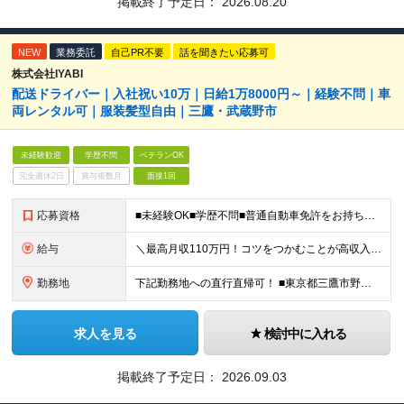
掲載終了予定日：
2026.08.20
NEW
業務委託
自己PR不要
話を聞きたい応募可
株式会社IYABI
配送ドライバー｜入社祝い10万｜日給1万8000円～｜経験不問｜車
両レンタル可｜服装髪型自由｜三鷹・武蔵野市
未経験歓迎
学歴不問
ベテランOK
完全週休2日
賞与複数月
面接1回
応募資格
■未経験OK■学歴不問■普通自動車免許をお持ちの方(AT限定可) ★20～30代が中心の、比較的若い組織です！ コツやノウハウを共有したり、フォローし合ったりと協力しながら皆で結果を出しています！
給与
＼最高月収110万円！コツをつかむことが高収入に直結！／ 報酬／1日あたり1万8000円～5万円 ◎試用期間はありません ◎日払い、週払い可(アプリから簡単に申請できます！) ◎スキルにより、単価
勤務地
下記勤務地への直行直帰可！ ■東京都三鷹市野崎3丁目 ■東京都三鷹市下連雀3丁目 ★配達エリアは三鷹市、武蔵野市です (変更の範囲)上記を除く当社関連勤務地 ≪三鷹市・武蔵野市の魅力ポイント≫
求人を見る
検討中に入れる
掲載終了予定日：
2026.09.03