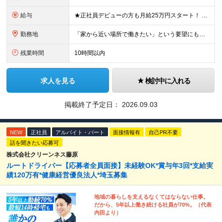
給与
★正社員デビューの方も月給25万円スタート！ ★プロジェクト先でインセンティブが出ることもあります◎ ＼未経験1年目想定年収：348万円～468万円／ 月給：25万円～35万円＋交通費全額支給＋資格
勤務地
「家から近い場所で働きたい」という要望にもお応えします！※実例あり ★一都三県（東京都・埼玉県・神奈川県・千葉県）のいずれかの携帯ショップやイベント会場に配属 ■本社 東京都豊島区南池袋2-33-7
残業時間
10時間以内
求人を見る
検討中に入れる
掲載終了予定日：
2026.09.03
NEW
正社員
アルバイト・パート
面接情報有
自己PR不要
話を聞きたい応募可
株式会社クリーンネス藤原
ルートドライバー【応募者全員面接】未経験OK*賞与年3回*支給実
績120万有*健康経営優良法人*埼玉募集
地域の暮らしを支えるなくてはならない仕事。
だから、5年以上働き続ける社員が70%。（代表
内田より）