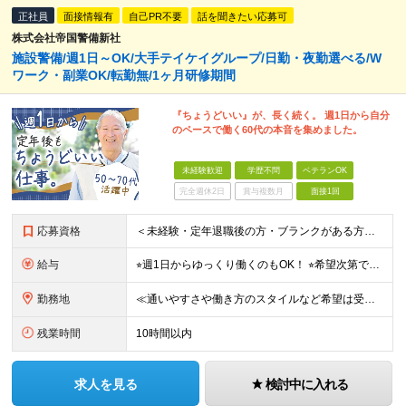
正社員
面接情報有
自己PR不要
話を聞きたい応募可
株式会社帝国警備新社
施設警備/週1日～OK/大手テイケイグループ/日勤・夜勤選べる/W
ワーク・副業OK/転勤無/1ヶ月研修期間
『ちょうどいい』が、長く続く。 週1日から自分
のペースで働く60代の本音を集めました。
未経験歓迎
学歴不問
ベテランOK
完全週休2日
賞与複数月
面接1回
応募資格
＜未経験・定年退職後の方・ブランクがある方も大歓迎！＞ ※学歴不問 ★基本的なPCスキルをお持ちの方は歓迎します！ ★コミュニケーションが得意でない方でも大丈夫！ ★専門知識は不要、丁寧に指導しま
給与
⭐︎週1日からゆっくり働くのもOK！ ⭐︎希望次第で収入UPも可能！ 日勤／日給10,400円～11,700円 当務（当直）／日給21,450円～24,700円 長夜勤／日給13,650円～15,2
勤務地
≪通いやすさや働き方のスタイルなど希望は受け入れます！≫ ★転居を伴う転勤なし ★直行直帰が基本 ★駅チカ・オープニング案件も多数 ・希望に応じて東京都内近郊、ほか神奈川・千葉・埼玉も含め、配属先を
残業時間
10時間以内
求人を見る
検討中に入れる