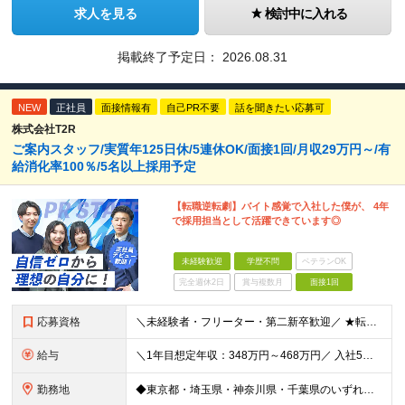
求人を見る
検討中に入れる
掲載終了予定日：
2026.08.31
NEW
正社員
面接情報有
自己PR不要
話を聞きたい応募可
株式会社T2R
ご案内スタッフ/実質年125日休/5連休OK/面接1回/月収29万円～/有
給消化率100％/5名以上採用予定
【転職逆転劇】バイト感覚で入社した僕が、 4年
で採用担当として活躍できています◎
未経験歓迎
学歴不問
ベテランOK
完全週休2日
賞与複数月
面接1回
応募資格
＼未経験者・フリーター・第二新卒歓迎／ ★転職回数4回の社員も現在は中心メンバーとして活躍中 ◆正社員デビューOK！ ◆学歴・経験一切不問 ▼----面接担当者より----▼ 「過去は変えられない
給与
＼1年目想定年収：348万円～468万円／ 入社5年目で月給60.8万円も実現可能！ 月給：25万円～35万円＋交通費全額支給＋資格手当＋賞与など ※経験・スキルを考慮の上、決定します ※残業代は
勤務地
◆東京都・埼玉県・神奈川県・千葉県のいずれかの携帯ショップやイベント会場に配属 ◆「家から近い場所で働きたい！」という社員の要望に応えてプロジェクトを獲得した実例あり ■本社 東京都豊島区南池袋2-