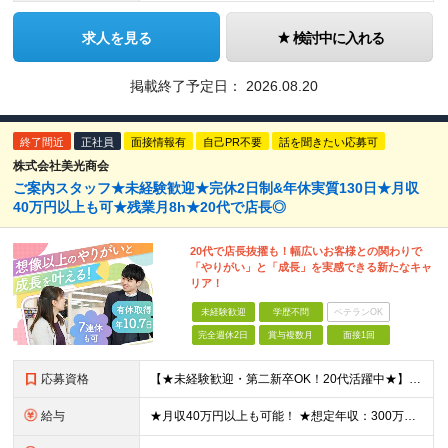
求人を見る
検討中に入れる
掲載終了予定日：
2026.08.20
終了間近
正社員
面接情報有
自己PR不要
話を聞きたい応募可
株式会社美光商会
ご案内スタッフ★未経験歓迎★完休2日制&年休実質130日★月収
40万円以上も可★残業月8h★20代で店長◎
20代で店長抜擢も！幅広いお客様との関わりで
「やりがい」と「成長」を実感できる新たなキャ
リア！
未経験歓迎
学歴不問
ベテランOK
完全週休2日
賞与複数月
面接1回
応募資格
【★未経験歓迎・第二新卒OK！20代活躍中★】 ◆学歴不問 ★アパレル、コールセンター、塾講師、飲食など、人と関わる仕事の経験がある方は大歓迎！「今の仕事は好きだけど、もっと休みが欲しい」「プライベ
給与
★月収40万円以上も可能！ ★想定年収：300万円～350万円 ＜＊イオンモール幕張新都心店、イオン市川妙典店、イオン新浦安店＊＞ 月給21万550円～27万1800円＋インセンティブ＋賞与年2回＋