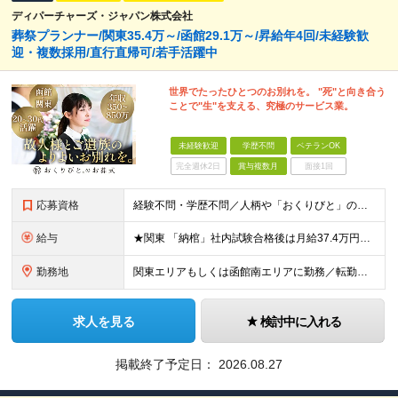
ディパーチャーズ・ジャパン株式会社
葬祭プランナー/関東35.4万～/函館29.1万～/昇給年4回/未経験歓
迎・複数採用/直行直帰可/若手活躍中
世界でたったひとつのお別れを。 "死"と向き合う
ことで"生"を支える、究極のサービス業。
未経験歓迎
学歴不問
ベテランOK
完全週休2日
賞与複数月
面接1回
応募資格
経験不問・学歴不問／人柄や「おくりびと」の仕事への興味を重視します！ ■普通自動車免許をお持ちの方（AT限定可） ※現場間の移動等で運転の頻度が高いため、運転に抵抗のない方を想定しています 《以下
給与
★関東 「納棺」社内試験合格後は月給37.4万円以上可能 月給35万4327円～65万674円（住宅手当2万円、固定残業代40時間分／月7万9327円～含む）+各種手当+賞与年2回 ※固定残業時間
勤務地
関東エリアもしくは函館南エリアに勤務／転勤なし ＜関東エリア＞ 配属先拠点を中心に一都三県にてお仕事をしていただきます。 ご希望を伺ったうえで、募集状況に応じていずれかの勤務地に配属となります。
求人を見る
検討中に入れる
掲載終了予定日：
2026.08.27