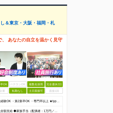
なし＆東京・大阪・福岡・札
で、 あなたの自立を温かく見守
卒OK
ベテランOK
複数名採用
完全週休2日
企業
転勤なし
土日面接可
面接1回
★*完全未経験からエンジニアになりたい人歓迎*★ ・未経験OK ・第2新卒OK ・専門卒以上 ★type経由で入社した社員も在籍しています♪ ▼下記のような方もぜひご応募ください ◎研修が充実してい
≪手当充実！≫ ◆交通費（月5万円まで支給） ◆残業代全額支給 ◆家族手当（配偶者：1万円／子1人：5000円 ※月額） ◆役職手当（最大13万円 ※月額） ◆地域手当（東京1万円/月、大阪5000円