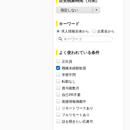
目安残業時間（月間）
指定しない
キーワード
求人情報全体から
企業名から
よく使われている条件
正社員
職種未経験歓迎
学歴不問
転勤なし
賞与複数月
自己PR不要
面接情報掲載中
リモートワークあり
フルリモートあり
話を聞きたい応募可