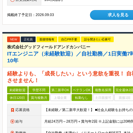
求人を見る
掲載終了予定日：
2026.09.03
NEW
正社員
面接情報有
自己PR不要
話を聞きたい応募可
株式会社グッドフィールドアンドカンパニー
ITエンジニア（未経験歓迎）／自社勤務／1日実働7時
10年
経験よりも、「成長したい」という意欲を重視！ 
させません！
未経験歓迎
学歴不問
第二新卒OK
ベテランOK
複数名採用
完全週休2
休日120日
賞与複数月
上場企業
転勤なし
土日面接可
面接1回
応募資格
給与