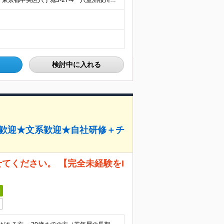
【自社勤務／転勤なし／リモートワーク相談可】 本社／東京都中央区八丁堀3-27-4 八重洲桜川ビル ★お客様先での対応がありますが、基本的には自社勤務です。 ★配属チームによっては、弊社契約先の拠点（
検討中に入れる
卒歓迎★文系歓迎★自社研修＋チ
てください。 【完全未経験をI
日