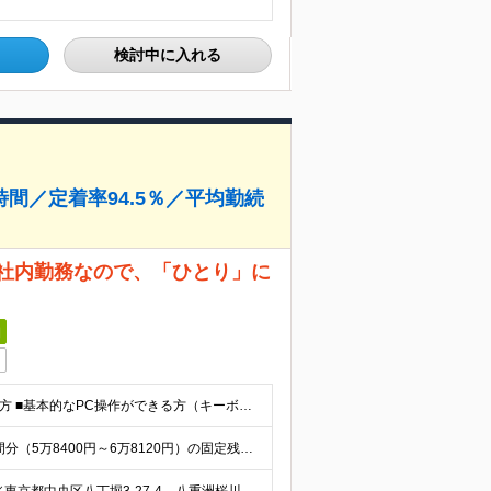
検討中に入れる
間／定着率94.5％／平均勤続
自社内勤務なので、「ひとり」に
日
【未経験／第二新卒大歓迎！】 ■社会人経験をお持ちの方 ■基本的なPC操作ができる方（キーボードでの入力など） ★エンジニアとして成長したい！という意欲を重視します！ ※学歴不問 ＜下記いずれか
月給24万円～28万円＋賞与年2回 ※上記金額には20時間分（5万8400円～6万8120円）の固定残業代を含みます。超過分は別途支給します。 ※経験やスキルを考慮の上、決定します。 ※3ヶ月間の試用