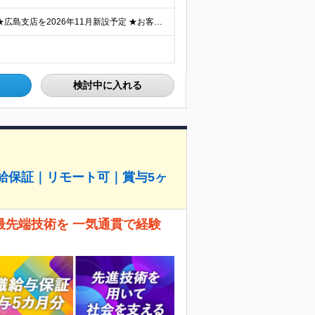
★転居を伴う転勤はありません ★U・I・JターンOK！ ★広島支店を2026年11月新設予定 ★お客様先に常駐する案件でも、在宅OKの場合は自社オフィスに出社し、チームで相談しながら仕事を進めています
検討中に入れる
前給保証｜リモート可｜賞与5ヶ
最先端技術を 一気通貫で経験