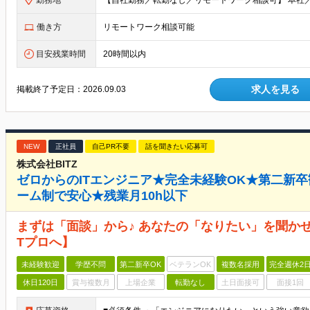
勤務地
働き方
リモートワーク相談可能
目安残業時間
20時間以内
求人を見る
掲載終了予定日：
2026.09.03
NEW
正社員
自己PR不要
話を聞きたい応募可
株式会社BITZ
ゼロからのITエンジニア★完全未経験OK★第二新
ーム制で安心★残業月10h以下
まずは「面談」から♪ あなたの「なりたい」を聞かせ
Tプロへ】
未経験歓迎
学歴不問
第二新卒OK
ベテランOK
複数名採用
完全週休2
休日120日
賞与複数月
上場企業
転勤なし
土日面接可
面接1回