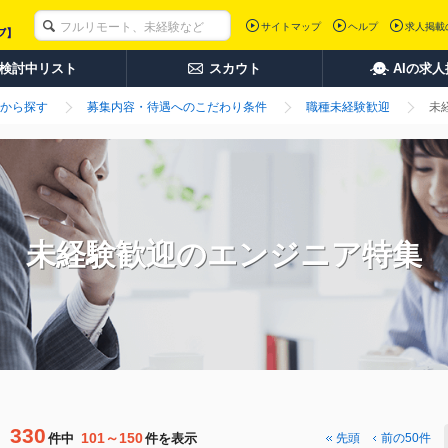
サイトマップ
ヘルプ
求人掲載
検討中リスト
スカウト
AIの求
から探す
募集内容・待遇へのこだわり条件
職種未経験歓迎
未
未経験歓迎のエンジニア特集
330
101～150
件中
件を表示
先頭
前の50件