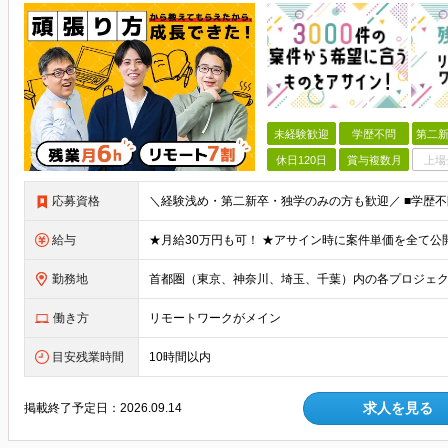
未経験歓迎
学歴不問
第二新
休日120日
賞与複数月
上場
応募資格
給与
勤務地
働き方
リモートワークがメイン
目安残業時間
10時間以内
求人を見る
掲載終了予定日：
2026.09.14