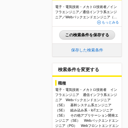
電子・電気技術・メカトロ技術者／イン
フラエンジニア／通信インフラ系エンジ
ニア／Webバックエンドエンジニア（S
E）／基幹システム系エンジニア（SE）
もっとみる
／組み込み系・IoTエンジニア（SE）／
その他アプリケーション開発エンジニア
この検索条件を保存する
（SE）／Webバックエンドエンジニア
（PG）／Webフロントエンドエンジニア
（PG）／基幹システム系エンジニア（P
保存した検索条件
G）／組み込み系・IoTエンジニア（PG）
／その他・アプリケーション開発エンジ
ニア（PG）／QAエンジニア・テスター
／テクニカルサポート・ヘルプデスク／
検索条件を変更する
社内SE・情報システムエンジニア／その
他IT・Webエンジニア関連職／職種未経
職種
験歓迎／業界未経験歓迎
電子・電気技術・メカトロ技術者
イン
フラエンジニア
通信インフラ系エンジ
ニア
Webバックエンドエンジニア
（SE）
基幹システム系エンジニア
（SE）
組み込み系・IoTエンジニア
（SE）
その他アプリケーション開発エ
ンジニア（SE）
Webバックエンドエン
ジニア（PG）
Webフロントエンドエン