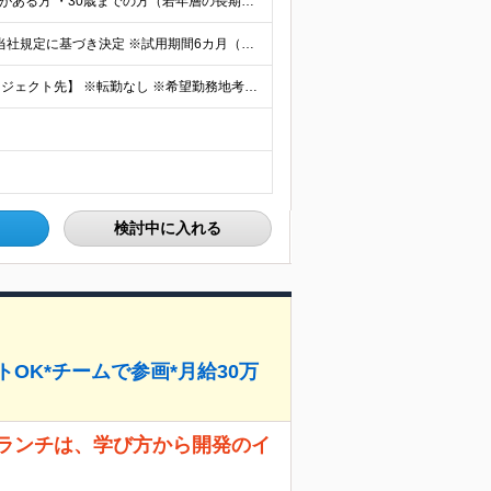
■必須条件 ・「エンジニアになりたい」という強い意欲がある方 ・30歳までの方（若年層の長期キャリア形成を図るため） ・社会人経験がある方 ※私たちは、書類の文字だけではわからない「あなた」に会いたい
月給26万円以上（未経験の方） ※能力・経験を考慮し当社規定に基づき決定 ※試用期間6カ月（外部研修3カ月＋OJT3カ月） ※試用期間中は24万円。正社員転換後26万円～。
【本社（笹塚）または東京都内を中心とした首都圏プロジェクト先】 ※転勤なし ※希望勤務地考慮 ※変更の範囲：なし ★本社での自社開発勤務あり！希望をお聞かせください。 ★テレワークも相談可能です
検討中に入れる
トOK*チームで参画*月給30万
ブランチは、学び方から開発のイ