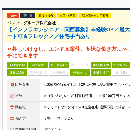
NEW
正社員
面接情報有
自己PR不要
話を聞きたい応募可
バレットグループ株式会社
【インフラエンジニア・関西募集】未経験OK／最大
ート可＆フレックス／住宅手当あり
≪押しつけなし、エンド直案件、多様な働き方…≫
チにできます！
未経験歓迎
学歴不問
第二新卒OK
ベテランOK
複数名採用
完全週休2
休日120日
賞与複数月
上場企業
転勤なし
土日面接可
面接1回
応募資格
給与
勤務地
働き方
リモートワークOK
目安残業時間
10時間以内