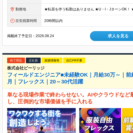
勤務地
目安残業時間
20時間以内
求人を見る
掲載終了予定日：
2026.08.24
終了間近
正社員
面接情報有
自己PR不要
株式会社ビーリッジ
フィールドエンジニア■未経験OK｜月給30万～｜
月｜フレックス｜20～30代活躍
単なる現場作業で終わらせない。AIやクラウドなど
し、圧倒的な市場価値を手に入れる