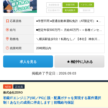
未経験歓迎
学歴不問
ベテランOK
完全週休2日
賞与複数月
面接1回
応募資格
●学歴不問 ●普通自動車運転免許（AT限定可） ●不動産業界での営業経験をお持ちの方 ●ブランクOK ～こんな方を求めています～ ・目標を意識して行動することができる人 ・指示待ちではなく自身で考え
給与
■想定年収500万円～ 月給40万円～＋各種インセンティブ＋資格手当 ※経験・スキルを考慮の上、当社規定により優遇致します ※試用期間3ヶ月あり。(給与・待遇・雇用形態に差異はありません) ※管理
勤務地
＼横浜駅徒歩5分！転勤なし／ 【本社】 神奈川県横浜市西区高島2-6-32 横浜東口ウィスポートビル8F ※(変更の範囲)上記を除く当社関連勤務地
残業時間
20時間以内
求人を見る
検討中に入れる
掲載終了予定日：
2026.09.03
NEW
正社員
株式会社ZERO
初級ITエンジニア(SE／PG)│脱・配属ガチャを実現する案件選択
制！あなたの成長に伴走します｜前職給与保証