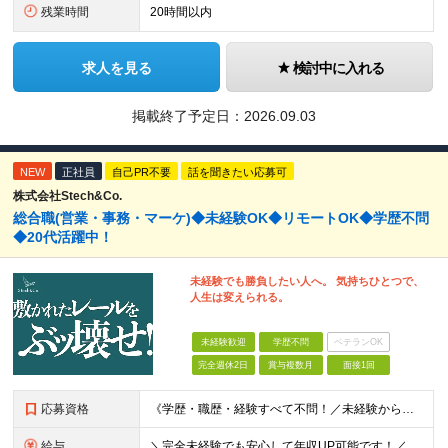
残業時間
20時間以内
求人を見る
検討中に入れる
掲載終了予定日：
2026.09.03
NEW
正社員
自己PR不要
話を聞きたい応募可
株式会社Stech&Co.
総合職(営業・事務・マーケ)◆未経験OK◆リモートOK◆学歴不問
◆20代活躍中！
未経験でも勝負したい人へ。 気持ちひとつで、
人生は変えられる。
未経験歓迎
学歴不問
ベテランOK
完全週休2日
賞与複数月
面接1回
応募資格
《学歴・職歴・経験すべて不問！／未経験からのチャレンジ大歓迎◎》 ▼こんな気持ち、ひとつでも当てはまる方はぜひ！ □ なにか、人生を変えるきっかけがほしい □ 立ち仕事に疲れて、そろそろ座り仕事がい
給与
＼完全未経験でも安心して年収UP可能です！／ -------------- 【1】営業 月給25万円～80万円＋賞与 【2】事務 月給21万円～50万円＋賞与 【3】マーケ 月給25万円～80万円