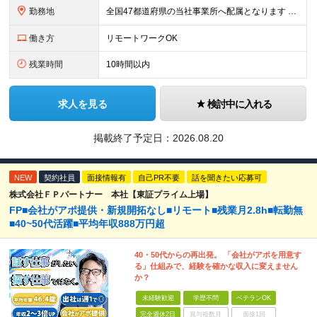
勤務地
全国47都道府県の当社事業所へ配属となります ※居住地や希望の勤務先を考慮します ※リモートワークOK／転勤なし ＜本社＞ 東京都台東区浅草橋1-1-8 FP浅草橋ビル (変更の範囲)上記を除く当
働き方
リモートワークOK
残業時間
10時間以内
求人を見る
検討中に入れる
掲載終了予定日：
2026.08.20
NEW
契約社員
面接情報有
自己PR不要
話を聞きたい応募可
株式会社ＦＰパートナー 本社【東証プライム上場】
FP■会社がアポ提供・新規開拓なし■リモート■残業月2.8h■転勤無
■40~50代活躍■平均年収888万円超
40・50代からの再出発。 「会社がアポを用意す
る」仕組みで、経験を確かな収入に変えません
か？
未経験歓迎
学歴不問
ベテランOK
完全週休2日
賞与複数月
面接1回