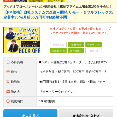
NEW
正社員
面接情報有
自己PR不要
ブックオフコーポレーション株式会社【東証プライム上場企業100％子会社】
【PM候補】自社システムの企画～開発/リモート＆フルフレックス/
定着率95％/月給55万円可/PM経験不問
自社プロダクトを育てる実感を得られる！ ＼ブ
ックオフでPMを目指す、魅力を3つご紹介！／
未経験歓迎
学歴不問
ベテランOK
完全週休2日
賞与複数月
面接1回
応募資格
■システム開発におけるリーダー、または後輩の指導や進捗管理などの経験のある方 ■機能要件/非機能要件の知識（経験は問いません） ＼「マネジメント未経験だけど今後チャレンジしたい」という方もぜひご応募く
給与
＜想定年収＞550万円～800万円 月給40万円～55万円＋賞与＋交通費全額支給＋各種手当(子女教育手当等) ※経験・能力などを考慮し相談の上、当社規定により決定します。 ※上記金額には16～21時
勤務地
★IT部門は週1～2日は出社、週3～4日はリモートワーク ★勤務地はご本人のご希望を最優先します ■飯田橋オフィス／東京都新宿区揚場町2-26 SKビル ■本社／神奈川県相模原市南区古淵2-14-
働き方
リモートワークがメイン
残業時間
10時間以内
求人を見る
検討中に入れる