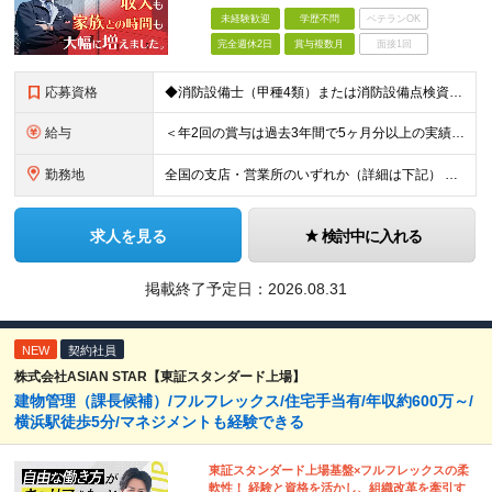
未経験歓迎
学歴不問
ベテランOK
完全週休2日
賞与複数月
面接1回
応募資格
◆消防設備士（甲種4類）または消防設備点検資格者の資格を保有している方 ◆学歴不問
給与
＜年2回の賞与は過去3年間で5ヶ月分以上の実績あり！＞ 月給21万1000円以上＋賞与年2回 ※上記は基本給です。別途、各種手当を支給いたします ※経験・能力を考慮の上、当社規程により優遇いたしま
勤務地
全国の支店・営業所のいずれか（詳細は下記） ※入社直後はお住まいから通える範囲の支店・営業所に配属 （入社直後の転勤はありません） ※U・Iターン歓迎（社宅・独身寮完備） ＜北海道・東北エリア＞
求人を見る
検討中に入れる
掲載終了予定日：
2026.08.31
NEW
契約社員
株式会社ASIAN STAR【東証スタンダード上場】
建物管理（課長候補）/フルフレックス/住宅手当有/年収約600万～/
横浜駅徒歩5分/マネジメントも経験できる
東証スタンダード上場基盤×フルフレックスの柔
軟性！ 経験と資格を活かし、組織改革を牽引す