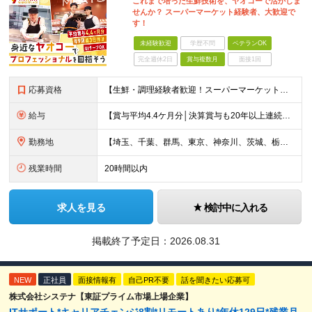
これまで培った生鮮技術を、ヤオコーで活かしま
せんか？ スーパーマーケット経験者、大歓迎で
す！
未経験歓迎
学歴不問
ベテランOK
完全週休2日
賞与複数月
面接1回
応募資格
【生鮮・調理経験者歓迎！スーパーマーケット経験者は特に歓迎します◎】 ◆高卒以上 ◆いずれかのご経験をお持ちの方 ・スーパーの生鮮売場（鮮魚・精肉・青果）での勤務経験がある方 ・鮮魚専門店や精肉専門店
給与
【賞与平均4.4ケ月分│決算賞与も20年以上連続で支給中！】 ◆月給：258,400円～418,000円＋残業代＋各種手当 ※給与は前職での経験、スキルを考慮し、決定します ※残業代は全額支給します
勤務地
【埼玉、千葉、群馬、東京、神奈川、茨城、栃木の各店舗で積極採用中！U・Iターン歓迎】 【群馬県】 安中/伊勢崎/太田/桐生/高崎/館林/富岡/ 中之条/藤岡/前橋 【茨城県】 古河/取手/竜ヶ崎
残業時間
20時間以内
求人を見る
検討中に入れる
掲載終了予定日：
2026.08.31
NEW
正社員
面接情報有
自己PR不要
話を聞きたい応募可
株式会社システナ【東証プライム市場上場企業】