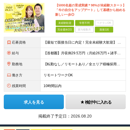
【5000名超の育成実績＊98%が未経験スタート】
「今の自分をアップデート」して基礎から始める
新しい一歩◎
未経験歓迎
学歴不問
ベテランOK
完全週休2日
賞与複数月
面接1回
応募資格
【最短で面接当日に内定！完全未経験大歓迎】 ・業種／職種未経験歓迎 ・社会人デビュー、第二新卒、既卒者大歓迎 ・学歴不問（文系、理系不問） ・20代～30代、男女問わず活躍中 ・服装、髪色自由 ・明確
給与
【首都圏】月収例29.5万円（月給26万円＋諸手当） 【東海・関西】月収例28.5万円（月給25万円＋諸手当） 【九州】月収例26万円（月給23万円＋諸手当） ※経験・スキル・前職給与を踏まえ、総合
勤務地
【転勤なし／リモートあり／全エリア積極採用】 ・大手企業のプロジェクト中心 ・勤務エリアや配属先は希望を考慮 ・研修はリモートメインで実施 ・UIターン歓迎 ＜主なエリア＞ ■首都圏…東京・神奈川・
働き方
リモートワークOK
残業時間
10時間以内
求人を見る
検討中に入れる
掲載終了予定日：
2026.08.20