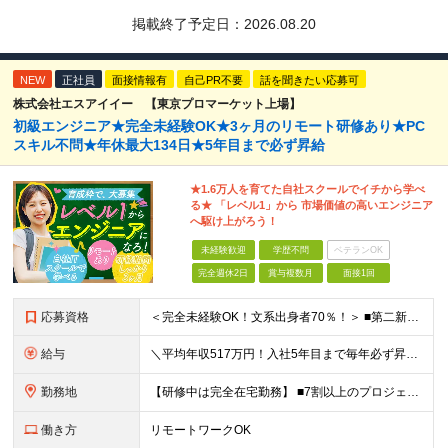
掲載終了予定日：
2026.08.20
NEW
正社員
面接情報有
自己PR不要
話を聞きたい応募可
株式会社エスアイイー 【東京プロマーケット上場】
初級エンジニア★完全未経験OK★3ヶ月のリモート研修あり★PC
スキル不問★年休最大134日★5年目まで必ず昇給
★1.6万人を育てた自社スクールでイチから学べ
る★ 「レベル1」から 市場価値の高いエンジニア
へ駆け上がろう！
未経験歓迎
学歴不問
ベテランOK
完全週休2日
賞与複数月
面接1回
応募資格
＜完全未経験OK！文系出身者70％！＞ ■第二新卒歓迎 ■学歴・経歴不問・社会人未経験もOK ■20代を中心に活躍中◎ ★☆先輩たちの前職☆★ 元アパレルスタッフや塾講師、介護士、事務、営業など社員
給与
＼平均年収517万円！入社5年目まで毎年必ず昇給／ ■賞与年3回 ■年収800万円以上も可 ■入社3年以上の平均年収469.2万円 月給23万2000円以上＋賞与年3回＋各種手当 ☆入社5年目まで最
勤務地
【研修中は完全在宅勤務】 ■7割以上のプロジェクトでリモートワークを導入 ■一都三県のプロジェクト先 ■転居を伴う転勤なし ＜プロジェクト先＞ 東京・神奈川・千葉・埼玉でのプロジェクト先にて勤務いた
働き方
リモートワークOK