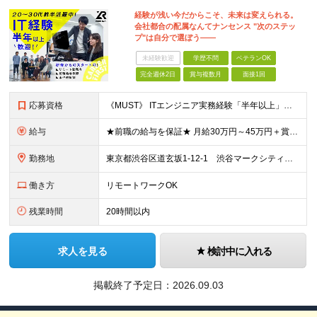
経験が浅い今だからこそ、未来は変えられる。
会社都合の配属なんてナンセンス "次のステッ
プ"は自分で選ぼう――
未経験歓迎
学歴不問
ベテランOK
完全週休2日
賞与複数月
面接1回
応募資格
《MUST》 ITエンジニア実務経験「半年以上」の方 ※運用保守・テスト・監視や ヘルプデスク・開発補助等の経験でもOK ※言語・環境・工程・業界すべて不問 ※資格や技術領域も不問 ＼ZEROはこ
給与
★前職の給与を保証★ 月給30万円～45万円＋賞与年2回＋各種手当 ※経験やスキル等を考慮して決定 ※固定残業代含む 1ヶ月あたり6万1320円～14万円 （固定残業時間：1ヶ月あたり40時
勤務地
東京都渋谷区道玄坂1-12-1 渋谷マークシティウエスト14階 東京都新宿区西新宿6-5-1 新宿アイランドタワー6階 東京都新宿区新宿3丁目38－1 東京都豊島区南池袋1丁目28-2 東京都豊島区南
働き方
リモートワークOK
残業時間
20時間以内
求人を見る
検討中に入れる
掲載終了予定日：
2026.09.03