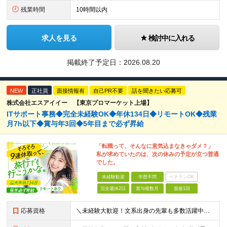
残業時間
10時間以内
求人を見る
検討中に入れる
掲載終了予定日：
2026.08.20
NEW
正社員
面接情報有
自己PR不要
話を聞きたい応募可
株式会社エスアイイー 【東京プロマーケット上場】
ITサポート事務◆完全未経験OK◆年休134日◆リモートOK◆残業
月7h以下◆賞与年3回◆5年目まで必ず昇給
「転職って、そんなに意気込まなきゃダメ？」
私が求めていたのは、次の休みの予定が立つ普通
でした。
未経験歓迎
学歴不問
ベテランOK
完全週休2日
賞与複数月
面接1回
応募資格
＼未経験大歓迎！文系出身の先輩も多数活躍中／ ◆PCスキルに自信のない方も歓迎 ◆完全未経験OK ◆社会人デビューもOK ◆学歴不問 ＊*こんなアナタにオススメです*＊ ◇事務職に興味があるが、給与