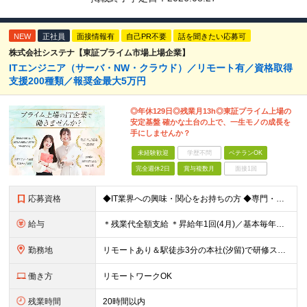
NEW
正社員
面接情報有
自己PR不要
話を聞きたい応募可
株式会社システナ【東証プライム市場上場企業】
ITエンジニア（サーバ・NW・クラウド）／リモート有／資格取得
支援200種類／報奨金最大5万円
◎年休129日◎残業月13h◎東証プライム上場の
安定基盤 確かな土台の上で、一生モノの成長を
手にしませんか？
未経験歓迎
学歴不問
ベテランOK
完全週休2日
賞与複数月
面接1回
応募資格
◆IT業界への興味・関心をお持ちの方 ◆専門・短大卒以上※ ※ヘルプデスクやカスタマーサポート ※エンジニア以外の経験をお持ちの方 1年未満の経験でもOKです！
給与
＊残業代全額支給 ＊昇給年1回(4月)／基本毎年昇給 ＊賞与年2回(6月・12月)／3ヶ月分支給実績あり ＊交通費支給(月5万円まで) -------------------- ◆社員の年収例 年収4
勤務地
リモートあり＆駅徒歩3分の本社(汐留)で研修スタート！ 【システナ東京本社】 東京都港区海岸1-2-20 汐留ビルディング14F・16F ◆リモートワーク・フルリモートのお仕事もあり ◆お住まいの地
働き方
リモートワークOK
残業時間
20時間以内