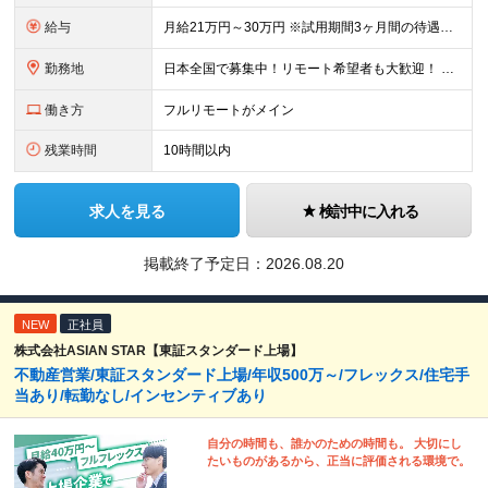
給与
月給21万円～30万円 ※試用期間3ヶ月間の待遇に変動はありません。 ※みなし残業代(月20時間分29,725円～)を含む。（※超過分は追加支給）
勤務地
日本全国で募集中！リモート希望者も大歓迎！ ※クライアントオフィスへの出勤が必要な場合は、 「東京オフィス」または「首都圏・関西圏」になります ※勤務地の選択はご希望を考慮し、転居を伴う転勤はありま
働き方
フルリモートがメイン
残業時間
10時間以内
求人を見る
検討中に入れる
掲載終了予定日：
2026.08.20
NEW
正社員
株式会社ASIAN STAR【東証スタンダード上場】
不動産営業/東証スタンダード上場/年収500万～/フレックス/住宅手
当あり/転勤なし/インセンティブあり
自分の時間も、誰かのための時間も。 大切にし
たいものがあるから、正当に評価される環境で。