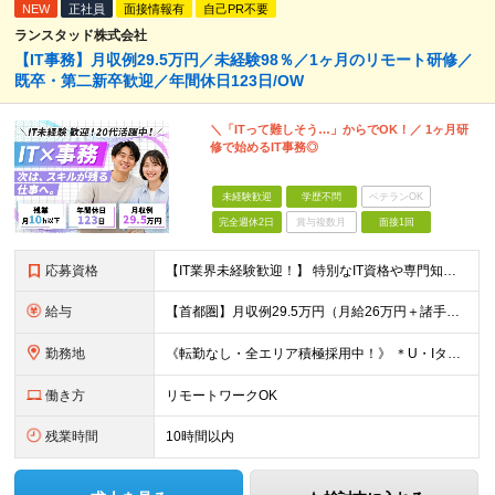
NEW
正社員
面接情報有
自己PR不要
ランスタッド株式会社
【IT事務】月収例29.5万円／未経験98％／1ヶ月のリモート研修／
既卒・第二新卒歓迎／年間休日123日/OW
＼「ITって難しそう…」からでOK！／ 1ヶ月研
修で始めるIT事務◎
未経験歓迎
学歴不問
ベテランOK
完全週休2日
賞与複数月
面接1回
応募資格
【IT業界未経験歓迎！】 特別なIT資格や専門知識は必要ありません。 ・学歴不問（文系・理系不問） ・第二新卒、既卒の方も歓迎 ・20代を中心に幅広い年代が活躍中 ・基本的なPC操作ができる方 ・タ
給与
【首都圏】月収例29.5万円（月給26万円＋諸手当） 【東海・関西】月収例28.5万円（月給25万円＋諸手当） 【九州】月収例26万円（月給23万円＋諸手当） ※経験・スキル・前職給与を踏まえ、総合
勤務地
《転勤なし・全エリア積極採用中！》 ＊U・Iターンも歓迎 ＊研修はオンライン実施 ★勤務エリアは下記よりお選びいただけます★ 【首都圏】東京・神奈川・千葉・埼玉 【東海】愛知 【関西】大阪、京都、兵庫
働き方
リモートワークOK
残業時間
10時間以内