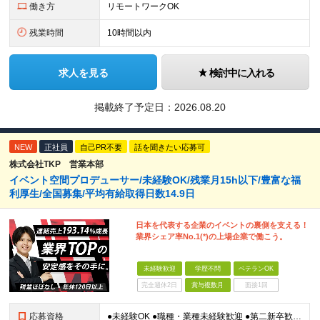
働き方
リモートワークOK
残業時間
10時間以内
求人を見る
検討中に入れる
掲載終了予定日：
2026.08.20
NEW
正社員
自己PR不要
話を聞きたい応募可
株式会社TKP 営業本部
イベント空間プロデューサー/未経験OK/残業月15h以下/豊富な福
利厚生/全国募集/平均有給取得日数14.9日
日本を代表する企業のイベントの裏側を支える！
業界シェア率No.1(*)の上場企業で働こう。
未経験歓迎
学歴不問
ベテランOK
完全週休2日
賞与複数月
面接1回
応募資格
●未経験OK ●職種・業種未経験歓迎 ●第二新卒歓迎 ●学歴不問 ＜こんな方におすすめ！＞ ◎ホテル・アパレル・携帯販売など接客経験を活かしたい ◎「今の会社、この先が見えない」と感じている ◎上場