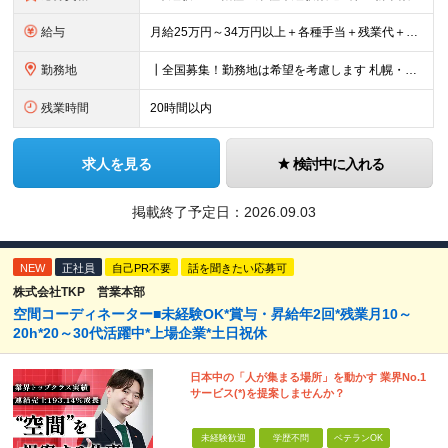
給与
月給25万円～34万円以上＋各種手当＋残業代＋賞与年2回（昨年度2～4ヶ月分） 初年度想定年収：350万円～ ＜クラス・経験別の月給目安＞ ■メンバークラス：月給25万円以上 ■店長やSVなどのマネ
勤務地
┃全国募集！勤務地は希望を考慮します 札幌・仙台・東京・横浜・静岡・名古屋・大阪・京都・広島・福岡 募集 ※上記のほか、全国に拠点あり ※キャリアアップやキャリアシフトに伴う転勤も一部ありますが、基
残業時間
20時間以内
求人を見る
検討中に入れる
掲載終了予定日：
2026.09.03
NEW
正社員
自己PR不要
話を聞きたい応募可
株式会社TKP 営業本部
空間コーディネーター■未経験OK*賞与・昇給年2回*残業月10～
20h*20～30代活躍中*上場企業*土日祝休
日本中の「人が集まる場所」を動かす 業界No.1
サービス(*)を提案しませんか？
未経験歓迎
学歴不問
ベテランOK