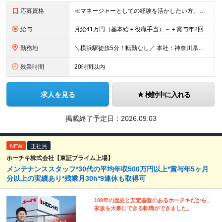
応募資格
≪マネージャーとしての経験を活かしたい方、キャリアアップしたい方をお待ちしています！≫ ◆学歴不問 ◆普通運転免許(AT限定可) ◆建物管理の経験が5年以上ある方 ◆管理業務主任者の資格をお持ちの方
給与
月給41万円（基本給＋役職手当）～＋賞与年2回＋資格手当 ※経験・スキルを考慮の上、当社規定により優遇致します ※管理職のため残業代はございません ※役職手当6万円を含みます ※管理業務主任者は資格
勤務地
＼横浜駅徒歩5分！転勤なし／ 本社：神奈川県横浜市西区高島2-6-32 横浜東口ウィスポートビル8F ※(変更の範囲)上記を除く当社関連勤務地
残業時間
20時間以内
求人を見る
検討中に入れる
掲載終了予定日：
2026.09.03
NEW
正社員
ホーチキ株式会社【東証プライム上場】
メンテナンススタッフ*30代の平均年収500万円以上*賞与年5ヶ月
分以上の実績あり*残業月30h*9連休も取得可
100年の歴史と安定基盤のあるホーチキだから、
家族を大事にできる転職ができました。