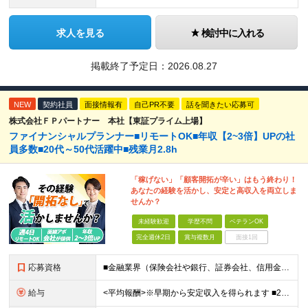
求人を見る
検討中に入れる
掲載終了予定日：
2026.08.27
NEW
契約社員
面接情報有
自己PR不要
話を聞きたい応募可
株式会社ＦＰパートナー 本社【東証プライム上場】
ファイナンシャルプランナー■リモートOK■年収【2~3倍】UPの社
員多数■20代～50代活躍中■残業月2.8h
「稼げない」「顧客開拓が辛い」はもう終わり！
あなたの経験を活かし、安定と高収入を両立しま
せんか？
未経験歓迎
学歴不問
ベテランOK
完全週休2日
賞与複数月
面接1回
応募資格
■金融業界（保険会社や銀行、証券会社、信用金庫など）の営業経験をお持ちの方 ■学歴不問 ※第二新卒の方も歓迎します ※直販の保険営業職経験者も多数活躍中。 お客さまへのご提案に集中できる仕組みにより
給与
<平均報酬>※早期から安定収入を得られます ■2年目～：888万円 ■3年目～：960万円 ■4年目～：1028万円 ★成果連動型報酬（営業成績に応じて支給/45時間分固定残業代含む/超過分は別途支