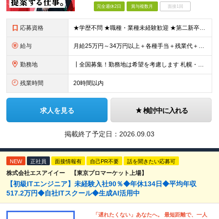
完全週休2日
賞与複数月
面接1回
応募資格
★学歴不問 ★職種・業種未経験歓迎 ★第二新卒歓迎 ＜こんな方にオススメ＞ ◎一つの商材ではなく、幅広い提案で勝負したい ◎成長企業でスケールの大きい仕事に挑戦したい ◎実力を評価されたい＆腰を据え
給与
月給25万円～34万円以上＋各種手当＋残業代＋賞与年2回 初年度想定年収：348万円～ ※経験・能力を考慮のうえ優遇します。 ※上記にはエリア給（10,000円～15,000円）、見込み残業代（20
勤務地
┃全国募集！勤務地は希望を考慮します 札幌・仙台・東京・横浜・金沢・名古屋・大阪・京都・広島・福岡 募集 ※上記のほか、全国に拠点あり ※キャリアアップやキャリアシフトに伴う転勤も一部ありますが、基
残業時間
20時間以内
求人を見る
検討中に入れる
掲載終了予定日：
2026.09.03
NEW
正社員
面接情報有
自己PR不要
話を聞きたい応募可
株式会社エスアイイー 【東京プロマーケット上場】
【初級ITエンジニア】未経験入社90％◆年休134日◆平均年収
517.2万円◆自社ITスクール◆生成AI活用中
「遅れたくない」あなたへ。 最短距離で、一人