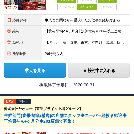
未経験歓迎
学歴不問
ベテランOK
完全週休2日
賞与複数月
面接1回
応募資格
◆人との関わりを重視したお仕事の経験がある方 とくにチームをまとめた経験がある方を歓迎します ┗例えば… □スーパーマーケット・ホームセンター・ドラッグストアなどの 小売業でチームをまと
給与
【賞与平均2.4ケ月分│決算賞与も20年以上連続で支給中！】 ＜月収例＞ 月収29万円（地域限定正社員／残業代・各種手当含む） 月収26万円（契約社員／残業代・各種手当含む） ◆月給：月給258,
勤務地
【埼玉、千葉、群馬、東京、神奈川、茨城、栃木の各店舗で積極採用中！U・Iターン歓迎】 【群馬県】 安中/伊勢崎/太田/桐生/高崎/館林/富岡/ 中之条/藤岡/前橋 【茨城県】 古河/取手/竜ヶ崎
残業時間
20時間以内
求人を見る
検討中に入れる
掲載終了予定日：
2026.08.31
NEW
正社員
株式会社ヤオコー【東証プライム上場グループ】
生鮮部門(青果/鮮魚/精肉)の店舗スタッフ◆スーパー経験者歓迎◆
平均賞与4.4ヶ月分◆201店舗で募集！