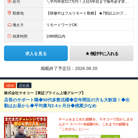
給与
＼平均年収517万円！入社5年目まで毎年必ず昇給／ ■賞与年3回 ■年収800万円以上も可 ■入社3年以上の平均年収469.2万円 月給23万2000円以上＋賞与年3回＋各種手当 ☆入社5年目まで最
勤務地
【研修中はフルリモート勤務】 ★7割以上のプロジェクトでリモートワークを導入 ★一都三県のプロジェクト先 ★転居を伴う転勤なし ＜プロジェクト先＞ 東京・神奈川・千葉・埼玉でのプロジェクト先にて勤務
働き方
リモートワークOK
残業時間
10時間以内
求人を見る
検討中に入れる
掲載終了予定日：
2026.08.20
NEW
正社員
株式会社ヤオコー【東証プライム上場グループ】
店長のサポート職◆50代多数活躍◆定年間近の方も大歓迎！◆出
勤はお昼から◆平均賞与2.4ヶ月分◆残業少なめ
チームをまとめた経験を、ヤオコーで活かしませ
んか？ スーパー未経験OK。これまでの経験を
「これから」に――