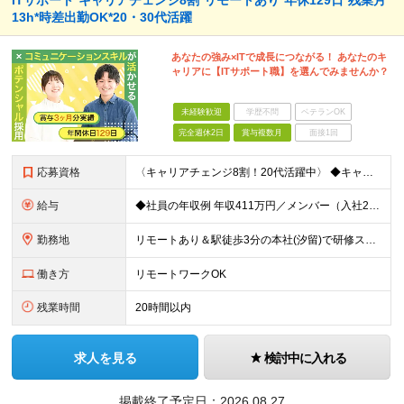
ITサポート*キャリアチェンジ8割*リモートあり*年休129日*残業月
13h*時差出勤OK*20・30代活躍
あなたの強み×ITで成長につながる！ あなたのキ
ャリアに【ITサポート職】を選んでみませんか？
未経験歓迎
学歴不問
ベテランOK
完全週休2日
賞与複数月
面接1回
応募資格
〈キャリアチェンジ8割！20代活躍中〉 ◆キャリアチェンジ転職歓迎 ◆専門・短大卒以上 ◆35歳までの方(若年層の長期キャリア形成のため) ◎同期入社と一緒に研修が受けられます！ ＼下記のような方に
給与
◆社員の年収例 年収411万円／メンバー（入社2年目） 年収800万円／マネージャー（入社7年目） -------------------- ◆月給22万7000円～30万円＋賞与年2回＋残業代全額支
勤務地
リモートあり＆駅徒歩3分の本社(汐留)で研修スタート！ 【システナ東京本社】 東京都港区海岸1-2-20 汐留ビルディング14F・16F ◆リモートワーク・フルリモートのお仕事もあり ◆お住まいの地
働き方
リモートワークOK
残業時間
20時間以内
求人を見る
検討中に入れる
掲載終了予定日：
2026.08.27