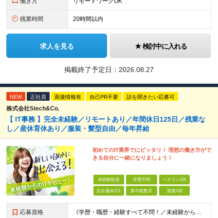
働き方
リモートワークOK
残業時間
20時間以内
求人を見る
検討中に入れる
掲載終了予定日：
2026.08.27
NEW
正社員
面接情報有
自己PR不要
話を聞きたい応募可
株式会社Stech&Co.
【 IT事務 】完全未経験／リモートあり／年間休日125日／残業な
し／産休育休あり／服装・髪型自由／毎年昇給
初めてのIT業界でにピッタリ！ 理想の働き方がで
きる自分に一緒になりましょう！
未経験歓迎
学歴不問
ベテランOK
完全週休2日
賞与複数月
面接1回
応募資格
《学歴・職歴・経験すべて不問！／未経験からのチャレンジ大歓迎◎》 ▼こんな気持ち、ひとつでも当てはまる方はぜひ！ □ なにか、人生を変えるきっかけがほしい □ 立ち仕事に疲れて、そろそろ座り仕事がい