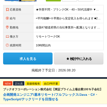
応募資格
★学歴不問・ブランクOK・40～50代活躍中 ▼以下いずれかのご経験をお持ちの方 ■金融業界（保険会社や銀行、証券会社、信用金庫など）での就業経験 ■何かしらの営業経験をお持ちの方 ※ブランクのある方
給与
<平均報酬>※早期から安定収入を得られます ■2年目～：888万円 ■3年目～：960万円 ■4年目～：1028万円 ★成果連動型報酬（営業成績に応じて支給/45時間分固定残業代含む/超過分は別途支
勤務地
全国47都道府県の当社事業所へ配属となります ※居住地や希望の勤務先を考慮します ※リモートワークOK／転勤なし ＜本社＞ 東京都台東区浅草橋1-1-8 FP浅草橋ビル (変更の範囲)上記を除く当
働き方
リモートワークOK
残業時間
10時間以内
求人を見る
検討中に入れる
掲載終了予定日：
2026.08.20
NEW
正社員
面接情報有
自己PR不要
ブックオフコーポレーション株式会社【東証プライム上場企業100％子会社】
企画開発エンジニア/基本リモート/フルフレックス/Java・C#・
TypeScript/テックリードを目指せる