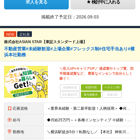
求人を見る
検討中に入れる
掲載終了予定日：
2026.09.03
NEW
正社員
株式会社ASIAN STAR【東証スタンダード上場】
不動産営業#未経験歓迎#上場企業#フレックス制#住宅手当あり#横
浜本社勤務
＼収入UP×キャリアUP／ 達成賞やトップ賞、四
半期達成賞など、 豊富なインセンで自分らしく
稼ぐ！
未経験歓迎
学歴不問
ベテランOK
完全週休2日
賞与複数月
面接1回
応募資格
＜業界未経験・第二新卒歓迎！人柄採用＞ ◆何らかの営業経験をお持ちの方 ◆学歴不問 ◆普通運転免許(AT限定可) ＼こんな方を求めています／ ・目標を意識して行動することができる人 ・指示待ちではな
給与
◆月給25万円～＋各種インセンティブ ※経験・スキルを考慮の上、当社規定により優遇致します ※試用期間3ヶ月あり。(給与・待遇・雇用形態に差異はありません) ※残業代全額支給
勤務地
＼横浜駅徒歩5分！転勤なし／ 【本社】 神奈川県横浜市西区高島2-6-32 横浜東口ウィスポートビル8F ※(変更の範囲)上記を除く当社関連勤務地