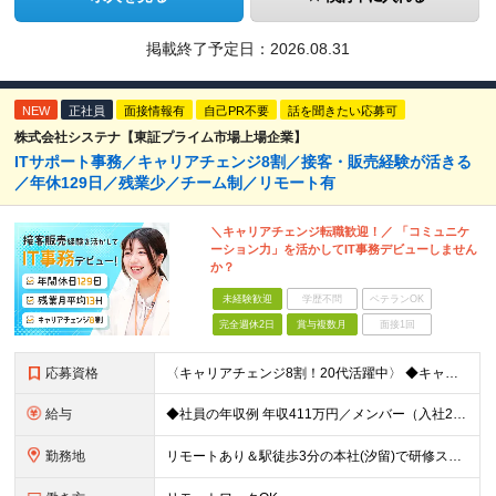
掲載終了予定日：
2026.08.31
NEW
正社員
面接情報有
自己PR不要
話を聞きたい応募可
株式会社システナ【東証プライム市場上場企業】
ITサポート事務／キャリアチェンジ8割／接客・販売経験が活きる
／年休129日／残業少／チーム制／リモート有
＼キャリアチェンジ転職歓迎！／ 「コミュニケ
ーション力」を活かしてIT事務デビューしません
か？
未経験歓迎
学歴不問
ベテランOK
完全週休2日
賞与複数月
面接1回
応募資格
〈キャリアチェンジ8割！20代活躍中〉 ◆キャリアチェンジ転職歓迎 ◆PCスキル不問 ◆専門・短大卒以上 ◎同期入社と一緒に研修が受けられます！ ＼下記のような方に向いています／ ◇今から手に職をつ
給与
◆社員の年収例 年収411万円／メンバー（入社2年目） 年収800万円／マネージャー（入社7年目） -------------------- ◆月給22万7000円～30万円＋賞与年2回＋残業代全額支
勤務地
リモートあり＆駅徒歩3分の本社(汐留)で研修スタート！ 【システナ東京本社】 東京都港区海岸1-2-20 汐留ビルディング14F・16F ◆リモートワーク・フルリモートのお仕事もあり ◆お住まいの地