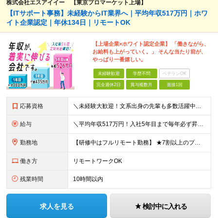
株式会社エスアイイー 【東京プロマーケット上場】
【ITサポート事務】未経験からIT業界へ｜平均年収517万円｜ホワ
イト企業認定｜年休134日｜リモートOK
【上場企業×ホワイト認定企業】 「働きながら、
お給料も上がっていく。」 そんな当たり前が、
やっぱり一番嬉しい。
未経験歓迎
学歴不問
ベテランOK
完全週休2日
賞与複数月
面接1回
応募資格
＼未経験大歓迎！文系出身の先輩も多数活躍中／ ◆PCスキルに自信のない方も歓迎 ◆完全未経験OK ◆社会人デビューもOK ◆学歴不問 「働きながら少しずつ専門スキルを身につけたい」という意欲重視の採
給与
＼平均年収517万円！入社5年目まで毎年必ず昇給／ ■賞与年3回 ■年収800万円以上も可 ■入社3年以上の平均年収469.2万円 月給23万2000円以上＋賞与年3回＋各種手当 ☆入社5年目まで最
勤務地
【研修中はフルリモート勤務】 ★7割以上のプロジェクトでリモートワークを導入 ★一都三県のプロジェクト先 ★転居を伴う転勤なし ＜プロジェクト先＞ 東京・神奈川・千葉・埼玉でのプロジェクト先にて勤務
働き方
リモートワークOK
残業時間
10時間以内
求人を見る
検討中に入れる