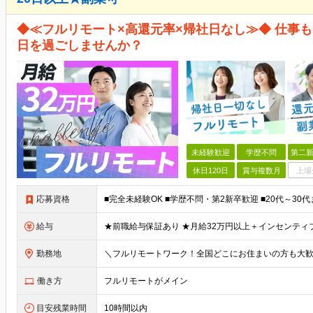
◆≪フルリモート×高還元率×帰社日なし≫◆ 仕事
日を過ごしませんか？
未経験歓迎
学歴不問
第二新
休日120日
賞与複数月
上場
応募資格
給与
勤務地
働き方
フルリモートがメイン
目安残業時間
10時間以内