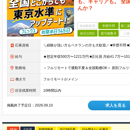
も、キャリアも。 全
んか？
未経験歓迎
学歴不問
第二新
休日120日
賞与複数月
上場
応募資格
給与
勤務地
働き方
フルリモートがメイン
目安残業時間
10時間以内
求人を見る
掲載終了予定日：
2026.09.10
NEW
正社員
面接情報有
自己PR不要
話を聞きたい応募可