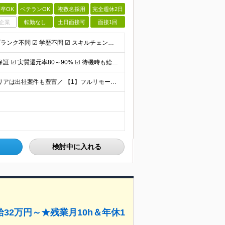
卒OK
ベテランOK
複数名採用
完全週休2日
企業
転勤なし
土日面接可
面接1回
☑︎ 独学でも半年以上の経験があればOK ☑︎ 転職回数・ブランク不問 ☑︎ 学歴不問 ☑︎ スキルチェンジ可 下記いずれかの実務経験をお持ちの方 ■システム開発 ┗言語・工程・業界・ジャンルなどは
☑︎ 直近実績、月平均17,000円の昇給 ☑︎ 前職給与100%保証 ☑︎ 実質還元率80～90% ☑︎ 待機時も給与は満額支給 月給35万円～70万円＋交通費など各種手当 ※想定年収：4,200
＼全国募集｜フルリモートOK｜東京・大阪・名古屋エリアは出社案件も豊富／ 【1】フルリモートの場合…全国各地にて完全在宅勤務が可能！強制的な出社日もありません。 【2】出社の場合…本社、大阪支店、も
検討中に入れる
32万円～★残業月10h＆年休1