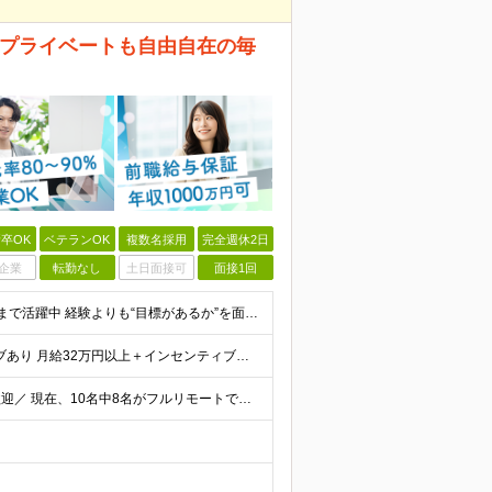
もプライベートも自由自在の毎
卒OK
ベテランOK
複数名採用
完全週休2日
企業
転勤なし
土日面接可
面接1回
■完全未経験OK ■学歴不問・第2新卒歓迎 ■20代～30代まで活躍中 経験よりも“目標があるか”を面接では見ています！ 「ITスキルを身につけて安定したキャリアを歩みたい」 「推し活のために収入U
★前職給与保証あり ★月給32万円以上＋インセンティブあり 月給32万円以上＋インセンティブ＋各種手当 ※上記には固定残業代（月30時間・44,400円～）を含みます ※超過分は別途支給します ※試
＼フルリモートワーク！全国どこにお住まいの方も大歓迎／ 現在、10名中8名がフルリモートで活躍中！ フルリモート・ハイブリット案件を数多く保有しているため、 住む場所は全国どこでもOKです◎ ＼フ