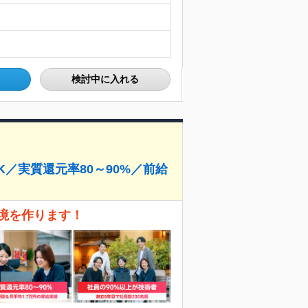
検討中に入れる
／実質還元率80～90%／前給
境を作ります！