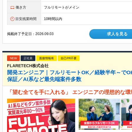
働き方
フルリモートがメイン
目安残業時間
10時間以内
求人を見る
掲載終了予定日：
2026.09.03
NEW
正社員
面接情報有
自己PR不要
FLARETECH株式会社
開発エンジニア｜フルリモートOK／経験半年～でOK
保証／AI系など最先端案件多数
「望む全てを手に入れる」 エンジニアの理想的な環