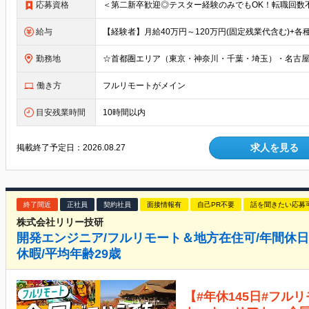
応募資格
給与
勤務地
働き方
フルリモートがメイン
目安残業時間
10時間以内
求人を見る
掲載終了予定日：
2026.08.27
終了間近
正社員
契約社員
面接情報有
自己PR不要
話を聞きたい応募
株式会社リリー技研
開発エンジニア/フルリモート＆地方在住可/年間休日1
休暇/平均年齢29歳
【#年休145日#フル