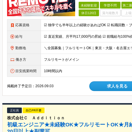
未経験歓迎
学歴不問
第二新
休日120日
賞与複数月
上場
応募資格
給与
勤務地
働き方
フルリモートがメイン
目安残業時間
10時間以内
求人を見る
掲載終了予定日：
2026.09.03
正社員
自己PR不要
株式会社Ｃ Ａｄｄｉｔｉｏｎ
初級エンジニア★未経験OK★フルリモートOK★月給
20日以上★副業可