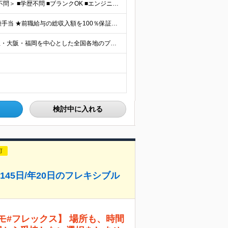
＜第二新卒歓迎◎テスター経験のみでもOK！転職回数不問＞ ■学歴不問 ■ブランクOK ■エンジニアとしての実務経験が1年以上ある方 └開発、インフラ、工程、言語は一切不問！ ※未経験も若干名募集して
【経験者】月給40万円～120万円(固定残業代含む)+各種手当 ★前職給与の総収入額を100％保証｜還元率84％〜100％ ★20代の平均年収570万円 ※月給には、みなし残業手当(月30時間／5万
☆首都圏エリア（東京・神奈川・千葉・埼玉）・名古屋・大阪・福岡を中心とした全国各地のプロジェクト先に参画いただきます。 ※希望をヒアリングした上で決定します ☆全国各地からフルリモートOK 【本社】
検討中に入れる
可
45日/年20日のフレキシブル
リモ#フレックス】 場所も、時間