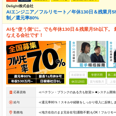
Delight株式会社
AIエンジニア／フルリモート／年休130日＆残業月
制／還元率80%
AIを"使う側"に。でも年休130日＆残業月5h以下
なえる会社です！
未経験歓迎
学歴不問
第二新
休日120日
賞与複数月
上場
応募資格
給与
勤務地