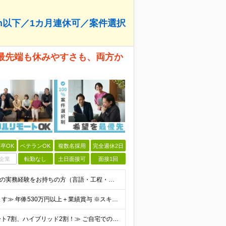
5h以下／1カ月連休可／案件選択
。 最先端も休みやすさも、両方か
卒OK
ベテランOK
複数名採用
完全週休2日
企業
転勤なし
土日面接可
面接1回
≪ベテラン・ブランクのある方も歓迎≫ ■システム開発の実務経験をお持ちの方（言語・工程・年数不問） ■学歴不問 ≪こんな方はぜひご応募ください≫ □AIを武器に、市場価値を高めたい □AIツールを実
≪還元率80％！スキルや経験をしっかり収入に反映します≫ 年俸530万円以上＋業績賞与 ※スキル・経験を考慮の上、優遇いたします ※上記年俸を12分割し、月1回支給します ※上記年俸には固定残業代月
≪地方在住のまま完全在宅(通勤不要)もOK！フルリモート7割、ハイブリッド2割！≫ ご自宅でのリモートワーク、または東京都、神奈川、埼玉、千葉を中心とするお客様先での勤務 ■本社アクセス 東京都豊島