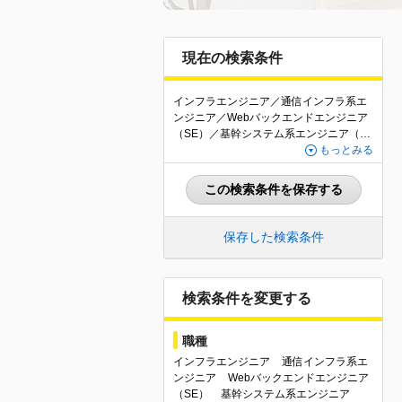
現在の検索条件
インフラエンジニア／通信インフラ系エ
ンジニア／Webバックエンドエンジニア
（SE）／基幹システム系エンジニア（S
E）／組み込み系・IoTエンジニア（SE）
もっとみる
／その他アプリケーション開発エンジニ
ア（SE）／Webバックエンドエンジニア
この検索条件を保存する
（PG）／Webフロントエンドエンジニア
（PG）／基幹システム系エンジニア（P
G）／組み込み系・IoTエンジニア（PG）
保存した検索条件
／その他・アプリケーション開発エンジ
ニア（PG）／QAエンジニア・テスター
／テクニカルサポート・ヘルプデスク／
社内SE・情報システムエンジニア／その
検索条件を変更する
他IT・Webエンジニア関連職／フルリモ
ートあり
職種
インフラエンジニア
通信インフラ系エ
ンジニア
Webバックエンドエンジニア
（SE）
基幹システム系エンジニア