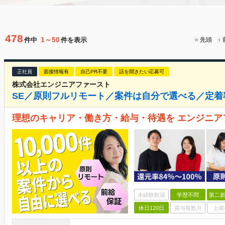
478
1～50
件中
件を表示
先頭
正社員
面接情報有
自己PR不要
話を聞きたい応募可
株式会社エンジニアファースト
SE／原則フルリモート／案件は自分で選べる／定着率
理想のキャリア・働き方・給与・待遇を エンジニア
未経験歓迎
学歴不問
第二新
休日120日
賞与複数月
上場