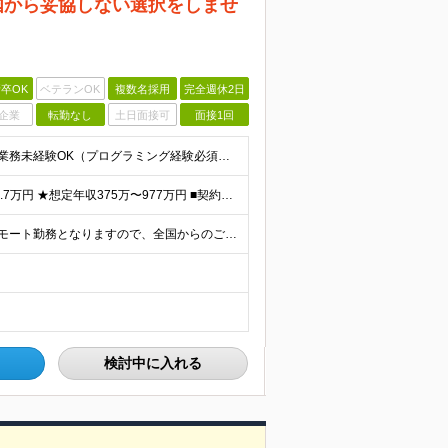
国から妥協しない選択をしませ
卒OK
ベテランOK
複数名採用
完全週休2日
企業
転勤なし
土日面接可
面接1回
＼経験が浅い方もベテランの方も大歓迎／ ■学歴不問 ■業務未経験OK（プログラミング経験必須） ☆独学でITについて学んだ方や趣味でプログラミングをしている方歓迎！ ☆なにかしらの開発経験1～3年以上
★想定年収500万〜1221万円 ■正社員 月給41.7万〜101.7万円 ★想定年収375万〜977万円 ■契約社員 月給31.3万〜81.4万円 ※給与は経験・スキルを考慮の上、決定します。
＜フルリモートで通勤不要＆全国勤務OK＞ 原則フルリモート勤務となりますので、全国からのご応募をお待ちしています。 (変更の範囲)上記を除く当社関連勤務地
検討中に入れる