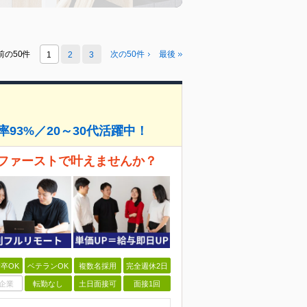
前の50件
次の50件
最後
1
2
3
93%／20～30代活躍中！
ファーストで叶えませんか？
卒OK
ベテランOK
複数名採用
完全週休2日
企業
転勤なし
土日面接可
面接1回