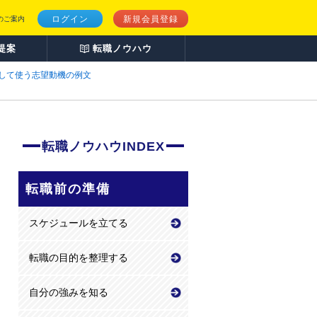
ログイン
新規会員登録
のご案内
提案
転職ノウハウ
して使う志望動機の例文
転職ノウハウINDEX
転職前の準備
スケジュールを立てる
転職の目的を整理する
自分の強みを知る