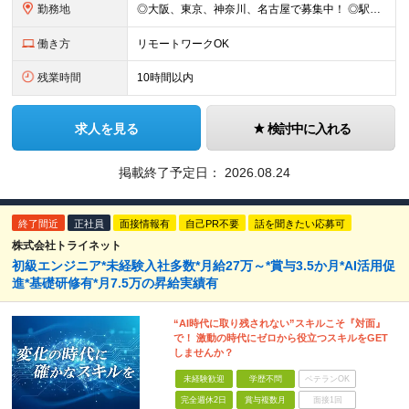
勤務地
◎大阪、東京、神奈川、名古屋で募集中！ ◎駅チカ！ ◎勤務地は、希望を考慮のうえ決定いたします。 ◎転居を伴う転勤はありません。 【転勤なし／希望勤務地は考慮】 大阪、東京、神奈川、名古屋のいずれか
働き方
リモートワークOK
残業時間
10時間以内
求人を見る
検討中に入れる
掲載終了予定日：
2026.08.24
終了間近
正社員
面接情報有
自己PR不要
話を聞きたい応募可
株式会社トライネット
初級エンジニア*未経験入社多数*月給27万～*賞与3.5か月*AI活用促
進*基礎研修有*月7.5万の昇給実績有
“AI時代に取り残されない”スキルこそ『対面』
で！ 激動の時代にゼロから役立つスキルをGET
しませんか？
未経験歓迎
学歴不問
ベテランOK
完全週休2日
賞与複数月
面接1回