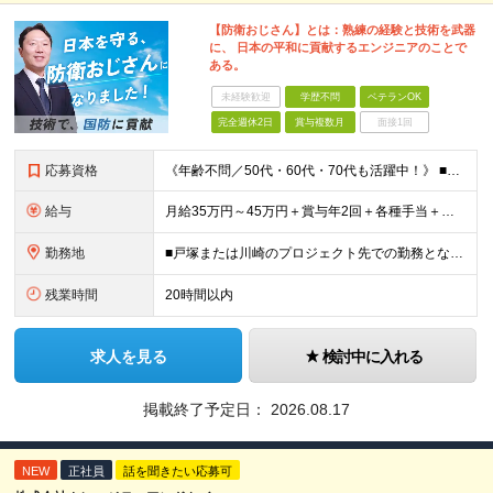
【防衛おじさん】とは：熟練の経験と技術を武器
に、 日本の平和に貢献するエンジニアのことで
ある。
未経験歓迎
学歴不問
ベテランOK
完全週休2日
賞与複数月
面接1回
応募資格
《年齢不問／50代・60代・70代も活躍中！》 ■JavaまたはC言語系（C#、C++、C）を使用した開発経験をお持ちの方 ■学歴不問 「定年を迎えたが、まだまだ頑張りたい」 「技術の現場から離れて
給与
月給35万円～45万円＋賞与年2回＋各種手当＋残業代全額支給 ※経験・能力、前職給与を考慮の上、決定いたします ※試用期間3ヵ月(試用期間中と本採用後の待遇の差異はありません) ＊＊ 安定した収入
勤務地
■戸塚または川崎のプロジェクト先での勤務となります ■転居を伴う転勤はありません ※他案件へ参画の場合は、本社または神奈川・都内のプロジェクト先での勤務となります 【本社】 神奈川県横浜市中区富士
残業時間
20時間以内
求人を見る
検討中に入れる
掲載終了予定日：
2026.08.17
NEW
正社員
話を聞きたい応募可