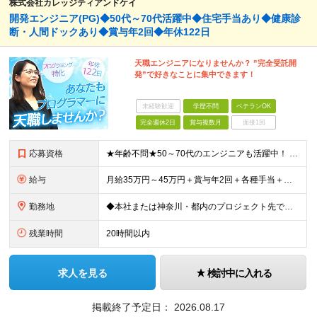
株式会社カレッジティアンドケイ
開発エンジニア(PG)◆50代～70代活躍中◆住宅手当あり◆健康診
断・人間ドックあり◆賞与年2回◆年休122日
天職エンジニアになりませんか？ ”完全受託開
発”で好きなことに集中できます！
未経験歓迎
学歴不問
ベテランOK
完全週休2日
賞与複数月
面接1回
応募資格
★年齢不問★50～70代のエンジニアも活躍中！ ◆JavaまたはC言語系（C#、C++、C）を使用した開発経験をお持ちの方 ◆学歴不問 「定年を迎えたが、まだまだ頑張りたい」 「技術の現場から離れ
給与
月給35万円～45万円＋賞与年2回＋各種手当＋残業代全額支給 ※経験・能力、前職給与を考慮の上、決定いたします ※試用期間3ヵ月(試用期間中と本採用後の待遇の差異はありません) ＊＊ 安定した収入
勤務地
◆本社または神奈川・都内のプロジェクト先での勤務となります ◆転居を伴う転勤はありません 【本社】 神奈川県横浜市中区富士見町2-1 ※(変更の範囲)上記を除く当社関連勤務地
残業時間
20時間以内
求人を見る
検討中に入れる
掲載終了予定日：
2026.08.17