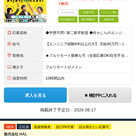
で解消。
未経験歓迎
学歴不問
ベテランOK
完全週休2日
賞与複数月
面接1回
応募資格
◆学歴不問 / 第二新卒歓迎 ◆何かしらのエンジニア経験をお持ちの方 （言語・期間・フェーズ不問） 経験浅めの方も遠慮なくご応募ください！ ■入社前Q＆A ────── ◎実力に見合った報酬が手に
給与
【エンジニア経験6年以上の方】 月給46万円～100万円（固定残業代含む） ※上記月給には月30時間分の固定残業代（月8万7,400円～月19万円）を含む。超過分は全額支給。 【エンジニア経験4年以
勤務地
★フルリモート勤務も可（全国応募OK/住宅手当を支給します） ※案件によって常駐が必要になる場合があります。 ※希望がない限り、転勤はありません ※U・Iターン歓迎 ★ルトラの社員は全国各地で活躍中
働き方
フルリモートがメイン
残業時間
10時間以内
求人を見る
検討中に入れる
掲載終了予定日：
2026.08.17
NEW
正社員
面接情報有
自己PR不要
話を聞きたい応募可
株式会社 HAL