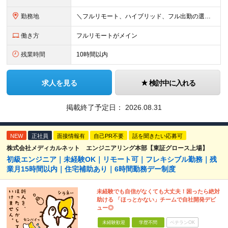
勤務地
＼フルリモート、ハイブリッド、フル出勤の選択可＆帰社日なし／ 【下記エリアを中心とするクライアント先または自宅にて勤務】 ■首都圏：東京・埼玉・千葉・神奈川 ■関西：大阪・兵庫・京都・滋賀・奈良・和
働き方
フルリモートがメイン
残業時間
10時間以内
求人を見る
検討中に入れる
掲載終了予定日：
2026.08.31
NEW
正社員
面接情報有
自己PR不要
話を聞きたい応募可
株式会社メディカルネット エンジニアリング本部【東証グロース上場】
初級エンジニア｜未経験OK｜リモート可｜フレキシブル勤務｜残
業月15時間以内｜住宅補助あり｜6時間勤務デー制度
未経験でも自信がなくても大丈夫！困ったら絶対
助ける 「ほっとかない」チームで自社開発デビ
ュー◎
未経験歓迎
学歴不問
ベテランOK