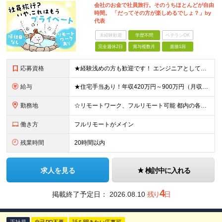
会社のお金で社員旅行。そのうちほとんどが自由
時間。 「だってその方が楽しめるでしょ？」by
代表
未経験歓迎
学歴不問
ベテランOK
完全週休2日
賞与複数月
面接1回
応募資格
★経験浅めの方も歓迎です！ エンジニアとしてマイペースに成長してける環境をお探しなら、まずは“元エンジニア”の社長・野﨑と話に来てください！ ◆オープン・Web系システム、汎用機システムの開発経験を
給与
★住宅手当あり！年収420万円～900万円（月収28万～60万円） ★当社への転職者全員が、前職と比べて年収アップを実現しています！ ■実務経験5年以上 ＜年収600万円～（月収39.5万円～）※各
勤務地
☆リモートワーク、フルリモート可能 都内の各プロジェクト先にてご勤務いただきます。 勤務地は、希望を考慮して決定いたします。 ※会社都合による転勤はありません ※変更の範囲：上記を除く当社関連勤務
働き方
フルリモートがメイン
残業時間
20時間以内
求人を見る
検討中に入れる
4
掲載終了予定日：
2026.08.10
残り
日