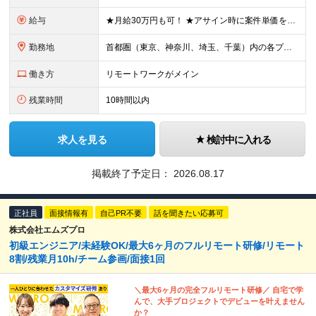
給与
★月給30万円も可！ ★アサイン時に案件単価を全て公開！ ★賞与年2回（月給と賞与合わせて売上の60%から65%） 月給30万円～＋賞与年2回（月給と賞与合わせて売上の60%から65%）＋残業手当＋
勤務地
首都圏（東京、神奈川、埼玉、千葉）内の各プロジェクト先 ※お住まいの地域を考慮します ■本社：東京都港区芝浦3-15-2 山本ビル5F ※（変更の範囲）上記を除く、当社関連勤務地
働き方
リモートワークがメイン
残業時間
10時間以内
求人を見る
検討中に入れる
掲載終了予定日：
2026.08.17
正社員
面接情報有
自己PR不要
話を聞きたい応募可
株式会社エムズプロ
初級エンジニア/未経験OK/最大6ヶ月のフルリモート研修/リモート
8割/残業月10h/チーム参画/面接1回
＼最大6ヶ月の完全フルリモート研修／ 自宅で学
んで、大手プロジェクトでデビューを叶えません
か？