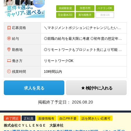
未経験歓迎
学歴不問
ベテランOK
完全週休2日
賞与複数月
面接1回
応募資格
＼マネジメントポジションにチャレンジしたい方歓迎／ ■学歴不問 ■エンジニアとしての開発経験3年以上 ～こんな方にピッタリです！～ ■今よりスキルを磨きたい方 ■安心して長く働ける環境を求めている方
給与
◎前職の給与を最大限に考慮 ◎初年度の想定年収：400万円～！500万円スタートも可 ■月給32万円〜40万円＋賞与＋通勤交通費 ※経験・スキルを考慮のうえ、決定します ※試用期間6ヶ月間あり（期間
勤務地
◎リモートワークもプロジェクト先により可能 ◎転居を伴う転勤なし 本社もしくはプロジェクト先にて勤務となります。 ※プロジェクト先は9割が東京23区内 ※その他東京市内や神奈川エリアで勤務いただく
働き方
リモートワークOK
残業時間
10時間以内
求人を見る
検討中に入れる
掲載終了予定日：
2026.08.20
終了間近
正社員
面接情報有
自己PR不要
話を聞きたい応募可
株式会社ＣＹＬＬＥＮＧＥ 大阪本社