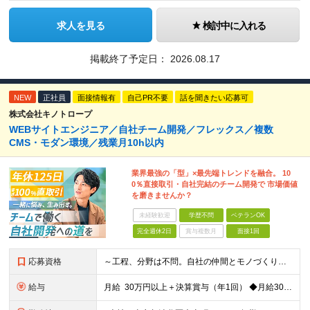
求人を見る
検討中に入れる
掲載終了予定日：
2026.08.17
NEW
正社員
面接情報有
自己PR不要
話を聞きたい応募可
株式会社キノトロープ
WEBサイトエンジニア／自社チーム開発／フレックス／複数
CMS・モダン環境／残業月10h以内
業界最強の「型」×最先端トレンドを融合。 10
0％直接取引・自社完結のチーム開発で 市場価値
を磨きませんか？
未経験歓迎
学歴不問
ベテランOK
完全週休2日
賞与複数月
面接1回
応募資格
～工程、分野は不問。自社の仲間とモノづくりをしたい方歓迎します。～ ■学歴不問 ■プログラミングの実務経験が3年以上ある方 ～このような希望も当社なら大歓迎です！～ ・使用する言語や技術が固定化され
給与
月給 30万円以上＋決算賞与（年1回） ◆月給30～55万円＋各種手当＋決算賞与（年1回） ┗プログラミングの実務経験が3年以上をお持ちの方 ◆月給40～120万円＋各種手当＋決算賞与（年1回）