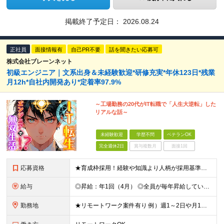
掲載終了予定日：
2026.08.24
正社員
面接情報有
自己PR不要
話を聞きたい応募可
株式会社ブレーンネット
初級エンジニア｜文系出身＆未経験歓迎*研修充実*年休123日*残業
月12h*自社内開発あり*定着率97.9%
～工場勤務の20代がIT転職で「人生大逆転」した
リアルな話～
未経験歓迎
学歴不問
ベテランOK
完全週休2日
賞与複数月
面接1回
応募資格
★育成枠採用！経験や知識より人柄が採用基準です ★文系出身や未経験、第二新卒の方大歓迎 ★20代～30代活躍中 ■学歴不問 ■PCの基本操作ができる方（Word、Excelへの文字入力など） ≪こ
給与
◎昇給：年1回（4月） ◎全員が毎年昇給しています！ ◎決算賞与：年1回（3月）※業績に応じて決算賞与支給 ◎想定年収：307万円～385万円 ■月給：24.3万円～31万円 ※経験・能力等を考慮
勤務地
★リモートワーク案件有り 例）週1～2日や月1日の出社など ★転居を伴う転勤はありません ★勤務地は希望を考慮して決定 ▼下記エリアのいずれかのプロジェクト先となります 東京都、神奈川県、埼玉県、千