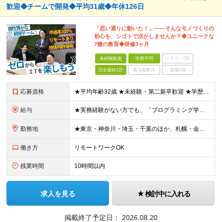
歓迎◆チームで開発◆平均31歳◆年休126日
「思い通りに動いた！」――そんなモノづくりの
初心を、シゴトで活かしませんか？◆ユニークな
7種の教育◆研修3ヶ月
未経験歓迎
学歴不問
ベテランOK
完全週休2日
賞与複数月
面接1回
応募資格
★平均年齢32歳 ★未経験・第二新卒歓迎 ★学歴不問 ★人柄重視の採用 ＊＊＊＊＊＊＊＊＊＊＊ ■ AI時代に負けないスキルを身につけたい方はぜひ！ （IT・Webが初めて、という方も歓迎します）
給与
★実務経験がない方でも、「プログラミング学習」「IT系の趣味開発」「インフラやテスト・サポート系のご経験」などを優遇して給与額を決定します！ ＊＊＊＊＊＊＊＊＊＊＊ ▼エリアにより異なります ■東
勤務地
★東京・神奈川・埼玉・千葉のほか、札幌・金沢・福岡で募集！ （※転勤なし、リモートワークの可能性あり） ■本社 ￣￣￣ 東京都台東区上野6-1-11 平岡ビル9F ※本社または、一都三県のプロジェク
働き方
リモートワークOK
残業時間
10時間以内
求人を見る
検討中に入れる
掲載終了予定日：
2026.08.20