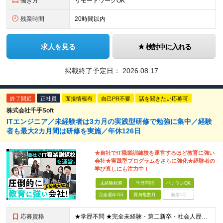
働き方
リモートワークOK
残業時間
20時間以内
求人を見る
検討中に入れる
掲載終了予定日：
2026.08.17
終了間近
正社員
面接情報有
自己PR不要
話を聞きたい応募可
株式会社千手Soft
ITエンジニア／未経験者は3カ月の実践型研修で勉強に集中／経験
者も最大2カ月間は研修を実施／年休126日
★自社でIT職業訓練校を運営するほど教育に強い
会社★実践型プログラムをさらに強化★経験者の
学び直しにも注力中！
未経験歓迎
学歴不問
ベテランOK
完全週休2日
賞与複数月
面接1回
応募資格
★学歴不問 ★完全未経験・第二新卒・社会人歴10年以上の方も歓迎！ ◆業界・職種未経験者もエンジニア経験者（開発・インフラ、現在のフェーズ、経験年数問わず）もどちらも大歓迎！ ◆エンジニア経験が