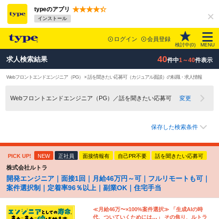
typeのアプリ
インストール
ログイン
会員登録
検討中(
0
)
MENU
40
求人検索結果
件中
1～40
件表示
Webフロントエンドエンジニア（PG） × 話を聞きたい応募可（カジュアル面談）の転職・求人情報
Webフロントエンドエンジニア（PG）／話を聞きたい応募可
変更
保存した検索条件
PICK UP!
NEW
正社員
面接情報有
自己PR不要
話を聞きたい応募可
株式会社ルトラ
開発エンジニア｜面接1回｜月給46万円～可｜フルリモートも可｜
案件選択制｜定着率96％以上｜副業OK｜住宅手当
≪月給46万〜×100%案件選択≫ 「生成AIの時
代、ついていくためには…」 その焦り、ルトラ