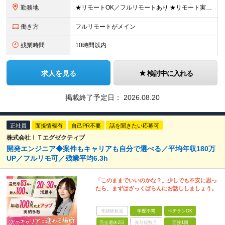
勤務地
★リモートOK／フルリモートあり ★リモート実施率90%以上 ★一都三県のプロジェクト先 ★転居を伴う転勤なし ＜理想の働き方を実現できます！＞ ・フルリモート ・リモートと出社のハイブリッド ・フ
働き方
フルリモートがメイン
残業時間
10時間以内
求人を見る
検討中に入れる
掲載終了予定日：
2026.08.20
正社員
面接情報有
自己PR不要
話を聞きたい応募可
株式会社ＩＴエグゼクティブ
開発エンジニア◆案件もキャリアも自分で選べる／平均年収180万
UP／フルリモ可／残業平均6.3h
「このままでいいのかな？」少しでも不安に思っ
たら、まずはざっくばらんにお話ししましょう。
未経験歓迎
学歴不問
ベテランOK
完全週休2日
賞与複数月
面接1回