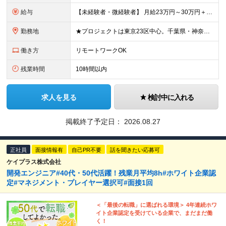
給与
【未経験者・微経験者】 月給23万円～30万円＋賞与年2回＋各種手当（手当充実） ※微経験者は経験3年未満の方。 ※経験・スキルを考慮して優遇します。 【エンジニア経験者】 月給30万円～50万円
勤務地
★プロジェクトは東京23区中心。千葉県・神奈川県・埼玉県もあり。 ★リモート勤務が可能なプロジェクトもあります。 ★転居を伴う転勤はありません。 【最初は研修からスタート】 ★未経験の場合は最初の3
働き方
リモートワークOK
残業時間
10時間以内
求人を見る
検討中に入れる
掲載終了予定日：
2026.08.27
正社員
面接情報有
自己PR不要
話を聞きたい応募可
ケイプラス株式会社
開発エンジニア#40代・50代活躍！残業月平均8h#ホワイト企業認
定#マネジメント・プレイヤー選択可#面接1回
＜「最後の転職」に選ばれる環境＞ 4年連続ホワ
イト企業認定を受けている企業で、まだまだ働
く！