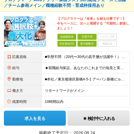
／チーム参画メイン／職種経験不問・育成枠採用あり
【プログラマーは『未来』を創る仕事です！】
今をベースに、次へと展開する『可能性』創造し
ましょう！
未経験歓迎
学歴不問
ベテランOK
完全週休2日
賞与複数月
面接1回
応募資格
■学歴不問 （20代〜30代の若手層が活躍中！） ■IT業界にて何かしらの実務経験をお持ちの方 【職種未経験歓迎／第二新卒歓迎】 ＊開発実務経験がなくても、勉強しているヤル気な方。 ※独学で開発をし
給与
★前職給与保証。あなたのこれまでの知見と実績を正当に評価します。 【IT実務経験者】 ◆月給30万円～（賞与2回/年 ＊理論年収 450万以上） ★経験者はスキルに応じて＜月給45万円～＞も可能で
勤務地
■本社／東京都港区新橋4-5-1 アーバン新橋ビル11F ※(変更の範囲)上記を除く当社関連勤務地 【82.7％がリモートワーク／転勤なし】 本社もしくは東京都近郊の取引先での勤務となります。
働き方
リモートワークがメイン
残業時間
10時間以内
求人を見る
検討中に入れる
掲載終了予定日：
2026.08.24