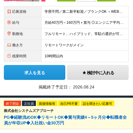
応募資格
学歴不問／第二新卒歓迎／ブランクOK ＜WEB面談1回のみ！即日内定も◎＞ 【応募条件】 ・ITエンジニアとして1年以上の実務経験をお持ちの方 ※インフラ・開発・言語・工程・業界など不問 ※転職回
給与
月給40万円～160万円＋賞与 ◎エンジニア平均年収820万円 ◎入社した全員が年収UPしています！（前職年収180万円UP） ◎単価連動型：還元率83％～最大100%だから高収入が実現 ◎待機時給
勤務地
フルリモート、ハイブリッド、常駐の選択が可能＆帰社日なし ●下記エリアを中心とするクライアント先、または自宅にて勤務 首都圏：東京・埼玉・千葉・神奈川 関西：大阪・兵庫・京都・滋賀・奈良・和歌山 東
働き方
リモートワークがメイン
残業時間
10時間以内
求人を見る
検討中に入れる
掲載終了予定日：
2026.08.24
終了間近
正社員
面接情報有
自己PR不要
話を聞きたい応募可
株式会社システムズアプローチ
PG◆経験浅めOK◆リモートOK◆賞与実績4～5ヶ月分◆転職者全
員が年収UP◆入社祝い金30万円