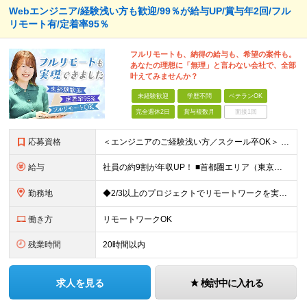
Webエンジニア/経験浅い方も歓迎/99％が給与UP/賞与年2回/フル
リモート有/定着率95％
フルリモートも、納得の給与も、希望の案件も。
あなたの理想に「無理」と言わない会社で、全部
叶えてみませんか？
未経験歓迎
学歴不問
ベテランOK
完全週休2日
賞与複数月
面接1回
応募資格
＜エンジニアのご経験浅い方／スクール卒OK＞ ◆学歴不問 ◆未経験OK ＜こんな方は大歓迎！＞ ◎今の収入に不満がある方 ◎新しい言語・スキルに挑戦したい方 ◎腰を据えて活躍したい方 ◎頑張りを評価
給与
社員の約9割が年収UP！ ■首都圏エリア（東京、神奈川、千葉、埼玉勤務） 月給25万円～26万円（固定残業代含む） ※固定残業代は、時間外労働の有無に関わらず17時間分を30,000円～31,200
勤務地
◆2/3以上のプロジェクトでリモートワークを実施中！ ≪自社拠点≫ ・東京本社／東京都千代田区丸の内二丁目6番1号 丸の内パークビルディング6階 ・関西支社／⼤阪府⼤阪市中央区安⼟町2-3-13 ⼤
働き方
リモートワークOK
残業時間
20時間以内
求人を見る
検討中に入れる