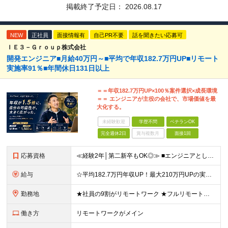
掲載終了予定日：
2026.08.17
NEW
正社員
面接情報有
自己PR不要
話を聞きたい応募可
ＩＥ３－Ｇｒｏｕｐ株式会社
開発エンジニア■月給40万円～■平均で年収182.7万円UP■リモート
実施率91％■年間休⽇131⽇以上
＝＝年収182.7万円UP×100％案件選択×成長環境
＝＝ エンジニアが主役の会社で、市場価値を最
大化する。
未経験歓迎
学歴不問
ベテランOK
完全週休2日
賞与複数月
面接1回
応募資格
≪経験2年│第二新卒もOK◎≫ ■エンジニアとして実務経験をお持ちの方（2年以上） ■学歴不問 ＼意欲重視の採用です／ 「経歴に自信がない」という方も、 "今後挑戦したいこと""スキルアップしたいこ
給与
☆平均182.7万円年収UP！最大210万円UPの実績もあり ☆スキルにより月給100万円スタートも可能◎ 月給40万円～100万円＋決算賞与＋各種手当 ～給与イメージ～ ■経験2年以上…月給40
勤務地
★社員の9割がリモートワーク ★フルリモート案件もあり ★地方からの応募も歓迎！／転居を伴う転勤なし 東京23区を中心としたプロジェクト先での勤務です。 ～～～～～～～～～～～ 【東京⇒地方へUタ
働き方
リモートワークがメイン