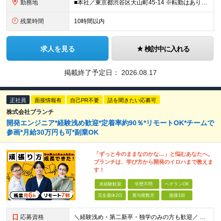
勤務地
■本社／東京都渋谷区大山町45-14 ※転勤はありません。腰を据えて長く活躍していただけます ※(変更の範囲)上記を除く当社関連勤務地
残業時間
10時間以内
求人を見る
検討中に入れる
掲載終了予定日：
2026.08.17
正社員
面接情報有
自己PR不要
話を聞きたい応募可
株式会社ブランチ
開発エンジニア*経験浅め歓迎*定着率約90％*リモートOK*チームで
参画*月給30万円も可*副業OK
「ずっと今のままなのかな…」と悩むあなたへ。
ブランチは、学び方から開発のイロハまで教えま
す！
未経験歓迎
学歴不問
ベテランOK
完全週休2日
賞与複数月
面接1回
応募資格
＼経験浅め・第二新卒・独学のみの方も歓迎／ ■学歴不問 ■ITに関する知識・素養・経験をお持ちの方 ┗例えば下記のような方を想定しています ・学校やスクールで学んでいた方 ・テスター経験者 ・インフラ