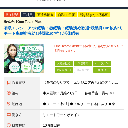
終了間近
正社員
面接情報有
自己PR不要
話を聞きたい応募可
株式会社One Team Plus
初級エンジニア*未経験・微経験・経験浅め歓迎*残業月10h以内*リ
モート率8割*有給1時間単位*推し活休暇有
One Teamのサポート体制で、あなたのキャリア
をPlusします。
未経験歓迎
学歴不問
ベテランOK
完全週休2日
賞与複数月
面接1回
応募資格
【自信のない方や、エンジニア再挑戦の方も大歓迎！】 ◆未経験OK ◆学歴不問 ◆社会人経験がある方 ★求める人物像： ・無理のないペースで末永く活躍したい方 ・周囲と協力しながら素直にコミュニケー
給与
◆未経験：月給23万円〜＋各種手当＋賞与 ※IT業界経験なし ◆微経験：月給25万円〜＋各種手当＋賞与 ※IT業界経験1年以上を想定 ◆経験者：月給35万円〜70万円＋各種手当＋賞与 ※IT業界経験3
勤務地
◆リモート率8割 ◆フルリモート案件あり ◆東京都、神奈川県、千葉県、埼玉県の各プロジェクト先 ＊ご自宅からのアクセス・通勤時間を最大限に考慮してアサインします。 ＊現在エンジニアの8割がフルリモー
働き方
リモートワークがメイン
残業時間
10時間以内