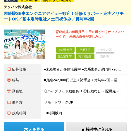
正社員
自己PR不要
話を聞きたい応募可
テクバン株式会社
未経験SE◆エンジニアデビュー歓迎！研修＆サポート充実／リモ
ートOK／基本定時退社／土日祝休み／賞与年2回
育成前提の積極採用！ 手に職がつくオフィスワ
ークで、 未来の自分が楽しみに♪
未経験歓迎
学歴不問
ベテランOK
完全週休2日
賞与複数月
面接1回
応募資格
●未経験者が多数活躍中 ●文系出身が約7割 ●20代⇒47.9％ 30代⇒25.9％ ●第二新卒OK・学歴不問 ★人柄を重視した採用です！ ★異業種から転職してきた先輩が活躍中 ※長期勤続によるキ
給与
■月給242,800円以上＋諸手当＋賞与年2回＋業績賞与 ※固定残業代32,813円～/20時間分を含む ※超過分は別途支給 ※経験・年齢を考慮の上、当社規定により決定 ※試用期間6ヵ月間（待遇に差異
勤務地
◎ハイブリッド勤務あり ◎転勤なし ＜配属先＞ 東京・神奈川・千葉・埼玉など関東エリアの各プロジェクト先 ※客先常駐が基本となります。 ＜本社＞ 東京都港区海岸3-20-20 ヨコソーレインボータ
働き方
リモートワークOK
残業時間
10時間以内
求人を見る
検討中に入れる