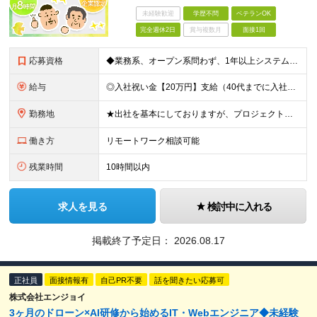
未経験歓迎
学歴不問
ベテランOK
完全週休2日
賞与複数月
面接1回
応募資格
◆業務系、オープン系問わず、1年以上システム開発に携わったことがある方 ◆学歴不問 ◆第二新卒歓迎！ 《こんな方も歓迎です》 ◎これから先も現役エンジニアとして働きたい方 ◎ベテラン層も多く働く職場
給与
◎入社祝い金【20万円】支給（40代までに入社の場合） ◎前職給与保証あり！ ＼＋で支給される嬉しい待遇／ ■資格取得時の一時金支給（例…基本情報技術者：45,000円、Java Silver：83
勤務地
★出社を基本にしておりますが、プロジェクトによってはリモートワーク案件あり！ 【本社】 大阪府大阪市中央区本町橋6-21 本町橋ビル9階 ※関西に本社あり※ (変更の範囲)上記を除く当社関連勤務地
働き方
リモートワーク相談可能
残業時間
10時間以内
求人を見る
検討中に入れる
掲載終了予定日：
2026.08.17
正社員
面接情報有
自己PR不要
話を聞きたい応募可
株式会社エンジョイ
3ヶ月のドローン×AI研修から始めるIT・Webエンジニア◆未経験