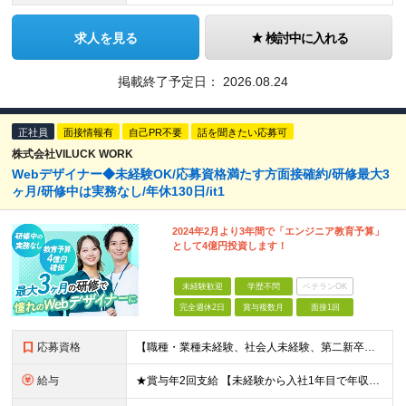
求人を見る
検討中に入れる
掲載終了予定日：
2026.08.24
正社員
面接情報有
自己PR不要
話を聞きたい応募可
株式会社VILUCK WORK
Webデザイナー◆未経験OK/応募資格満たす方面接確約/研修最大3
ヶ月/研修中は実務なし/年休130日/it1
2024年2月より3年間で「エンジニア教育予算」
として4億円投資します！
未経験歓迎
学歴不問
ベテランOK
完全週休2日
賞与複数月
面接1回
応募資格
【職種・業種未経験、社会人未経験、第二新卒、歓迎します】 ◆35歳以下の方 └長期キャリア形成のため、年齢制限をかけた募集となります。 ◆学歴不問 《こんな方に向いています！》 ■フロントエンジニア
給与
★賞与年2回支給 【未経験から入社1年目で年収48万円以上UPも目指せる◎】 研修に加え、バディ制度も整備。不安なことがあれば丁寧にフォローします。 頑張り次第で収入アップが実現可能であり、入社1年