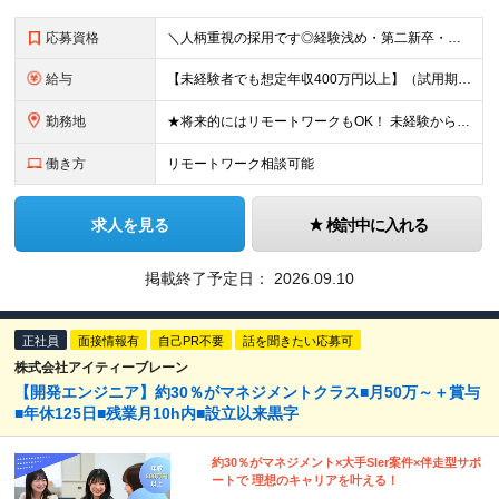
応募資格
＼人柄重視の採用です◎経験浅め・第二新卒・独学のみの方も歓迎／ ★独学でITを学んでいる方は大歓迎です ★半年ほどのエンジニア経験の方も一からしっかり育成します ★現在の部長職は全員が未経験からスター
給与
【未経験者でも想定年収400万円以上】（試用期間終了後の想定年収） ■月給27万円～＋賞与（3.5ヶ月分）＋業績賞与（15期以上連続で支給） ※ご経験・スキルを考慮して決定いたします ※給与改定：年1
勤務地
★将来的にはリモートワークもOK！ 未経験から入社して8ヶ月後にフルリモートで活躍中の実例あり ★客先常駐をしないプロジェクトもあり 会社全体で新しいワークスタイルを目指しています。 今回配属される
働き方
リモートワーク相談可能
求人を見る
検討中に入れる
掲載終了予定日：
2026.09.10
正社員
面接情報有
自己PR不要
話を聞きたい応募可
株式会社アイティーブレーン
【開発エンジニア】約30％がマネジメントクラス■月50万～＋賞与
■年休125日■残業月10h内■設立以来黒字
約30％がマネジメント×大手SIer案件×伴走型サポ
ートで 理想のキャリアを叶える！