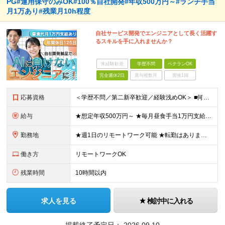
PG#運用保守のみOK#100％自社開発#年収500万円～#ランチ手当
月1万あり#残業月10h程度
自社サービス開発でエンジニアとして長く活躍す
るスキルを手に入れませんか？
未経験歓迎
学歴不問
ベテランOK
完全週休2日
賞与複数月
面接1回
応募資格
＜学歴不問／第二新卒歓迎／経験浅めOK＞ ■何らかのシステム開発経験をお持ちの方 ※「運用保守のみ」「テストのみ」の経験でも、他人が書いたコードを読み解き、正しく動くかレビューできるレベルであれば歓迎
給与
★想定年収500万円～ ★毎月昼食手当1万円支給！ ★賞与年2回 月給33万円～44万円 ＋ 各種手当 ＋ 賞与年2回 ※経験・スキル・前職給与などを考慮し、ご相談のうえ決定いたします。 ※上記金
勤務地
★週1日のリモートワーク可能 ★転勤はありません！客先常駐も無し ■大阪本社 大阪府大阪市北区梅田3-3-10 梅田ダイビル12階 ★ガラス張りで清潔感のあるオフィスです！ オフィスの様子はこちら
働き方
リモートワークOK
残業時間
10時間以内
求人を見る
検討中に入れる