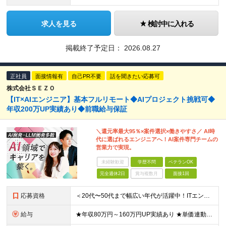
求人を見る
検討中に入れる
掲載終了予定日：
2026.08.27
正社員
面接情報有
自己PR不要
話を聞きたい応募可
株式会社ＳＥＺＯ
【IT×AIエンジニア】基本フルリモート◆AIプロジェクト挑戦可◆
年収200万UP実績あり◆前職給与保証
＼還元率最大95％×案件選択×働きやすさ／ AI時
代に選ばれるエンジニアへ！AI案件専門チームの
営業力で実現。
未経験歓迎
学歴不問
ベテランOK
完全週休2日
賞与複数月
面接1回
応募資格
＜20代〜50代まで幅広い年代が活躍中！ITエンジニアとしての実務経験が1年以上ある方を募集！＞ ◆何らかの開発経験1年以上をお持ちの方（言語不問） ◆既卒・ブランクもOK ◆学歴不問 ◆転職回数は一
給与
★年収80万円～160万円UP実績あり ★単価連動型×高還元率で年収UP ▼月給40万円～125万円＋各種手当 ┗想定年収：400万円～1500万円 ※固定残業代（30時間分／7万6000円～）を含