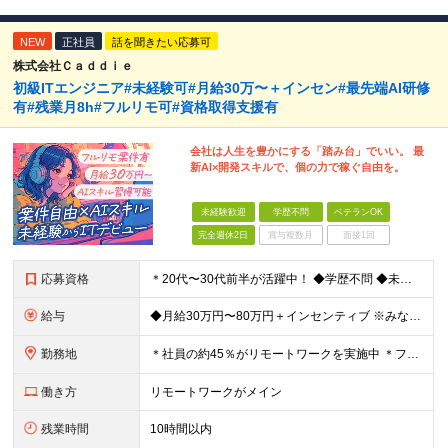
NEW
正社員
話を聞きたい応募可
株式会社Ｃａｄｄｉｅ
初級ITエンジニア#未経験可#月給30万〜＋インセン#最先端AI研修
有#残業月8h#フルリモ可#資格取得支援有
会社は人生を豊かにする「踏み台」でいい。 最
新AI×開発スキルで、個の力で稼ぐ自由を。
未経験歓迎
学歴不問
ベテランOK
完全週休2日
賞与複数月
面接1回
応募資格
＊20代〜30代前半が活躍中！ ◆学歴不問 ◆未経験歓迎 ★「手に職をつけたい」「今の自分を変えたい」という意欲を最重視します。 ＼こんな方にピッタリです！／ ◆接客・販売・営業など「人と話す仕事
給与
◆月給30万円〜80万円＋インセンティブ ※みなし残業代（月10時間・16,000円）を含みます ※超過分は別途支給します ※試用期間3か月あり（給与は28万円、待遇に差異なし）
勤務地
＊社員の約45％がリモートワークを実施中 ＊フルリモート案件もあり ＊転勤はありません 本社（横浜）または、東京・神奈川の各プロジェクト先。 【本社】 神奈川県横浜市中区不老町2丁目11-8 税経
働き方
リモートワークがメイン
残業時間
10時間以内