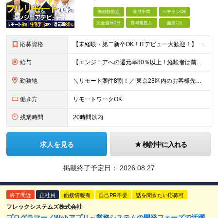
未経験歓迎
学歴不問
ベテランOK
完全週休2日
賞与複数月
面接1回
応募資格
【未経験・第二新卒OK！ITデビュー大歓迎！】 ●学歴不問 ＼こんな方をお待ちしております！／ ★手に職をつけて、将来の不安をなくしたい方 ★学校のように学べる研修を受けたい方 ★お節介なくらい温か
給与
【エンジニアへの還元率80％以上！経験者は前職給与105～140％保証】 ■賞与年2回＋業績賞与 ■年収960万円以上も可能！ ■みなし残業代なし◎残業代は別途全額支給 月給25万円以上＋賞与年2回
勤務地
＼リモート案件8割！／ 東京23区内のお客様先にて勤務していただきます。 本社所在地：神奈川県横浜市瀬谷区本郷3-1-17 第2斉藤ビル2F (変更の範囲)上記を除く当社関連勤務地
働き方
リモートワークOK
残業時間
20時間以内
求人を見る
検討中に入れる
掲載終了予定日：
2026.08.27
終了間近
正社員
面接情報有
自己PR不要
話を聞きたい応募可
フレックシステムズ株式会社
プログラマー／Webアプリ～業務システムの開発フェーズで活躍