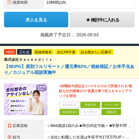
残業時間
10時間以内
求人を見る
検討中に入れる
掲載終了予定日：
2026.09.03
NEW
正社員
面接情報有
自己PR不要
話を聞きたい応募可
株式会社Ａｓｃｅｎｄｒｉｘ
【SE/PG】原則フルリモート／還元率82%／前給保証／お米手当あ
り／カジュアル面談実施中
<前職給与保証あり>スキルのみで評価される*無
駄な社内業務ゼロ*高還元率で収入＆キャリアア
ップを実現
未経験歓迎
学歴不問
ベテランOK
完全週休2日
賞与複数月
面接1回
応募資格
＜Web面談1回のみ★即日内定可能＞ ■学歴不問 ■エンジニアとしての実務経験1年以上 （開発・インフラ・技術・工程など不問）
給与
＜当社に転職した社員は年収平均178万円UP＞ 月給45万円～120万円＋賞与＋各手当 ※経験・能力などを考慮の上、決定します ※案件の契約内容（月単金など）や昇給、賞与額はすべてシステム上で開示し