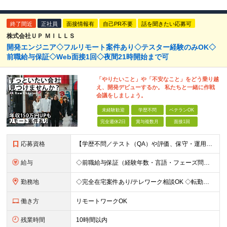
終了間近
正社員
面接情報有
自己PR不要
話を聞きたい応募可
株式会社ＵＰ ＭＩＬＬＳ
開発エンジニア◇フルリモート案件あり◇テスター経験のみOK◇
前職給与保証◇Web面接1回◇夜間21時開始まで可
「やりたいこと」や「不安なこと」をどう乗り越
え、開発デビューするか。 私たちと一緒に作戦
会議をしましょう。
未経験歓迎
学歴不問
ベテランOK
完全週休2日
賞与複数月
面接1回
応募資格
【学歴不問／テスト（QA）や評価、保守・運用のみの経験の方も大歓迎】 ●IT業界での何らかの実務経験をお持ちの方（経験年数・言語・フェーズ不問） ※「これから開発に挑戦したい」という意欲を重視します。
給与
◇前職給与保証（経験年数・言語・フェーズ問わず保証） ◇年収150万円UP実績あり！ 月給30万円以上 ※経験・スキルを考慮の上、決定します。 ※上記月給には固定残業代（35時間分／5万2,500
勤務地
◇完全在宅案件あり/テレワーク相談OK ◇転勤なし 東京都中央区日本橋久松町11-8 REGRARD NINGYOCHO B1F ┗一都三県（東京・神奈川・千葉・埼玉）の案件先へ勤務いただきます。
働き方
リモートワークOK
残業時間
10時間以内