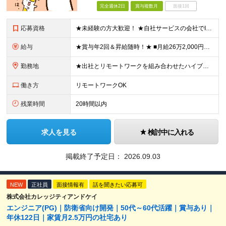
完全週休2日
賞与複数月
面接1回
応募資格
★未経験の方大歓迎！ ★自社サービスの会社でIT業界デビューを目指しましょう◎ ■学歴不問 ＼以下のような方大歓迎／ ◎ITの仕事に興味がある ◎エンジニアとしてキャリアを築きたい ◎社会貢献性の高
給与
★賞与年2回＆昇給随時！★ ■月給26万2,000円～33万円＋賞与年2回＋交通費 ※前職の給与やスキルを考慮し決定します ※固定残業代（月45時間分／6万9,000円～8万7,000円）を含みます
勤務地
★出社とリモートワークを組み合わせたハイブリッド勤務！ ★幡ヶ谷駅から徒歩1分！ 【本社】 東京都渋谷区幡ヶ谷1-34-14 宝ビル3F ※(変更の範囲)上記を除く当社関連勤務地
働き方
リモートワークOK
残業時間
20時間以内
求人を見る
検討中に入れる
掲載終了予定日：
2026.09.03
NEW
正社員
面接情報有
話を聞きたい応募可
株式会社カレッジティアンドケイ
エンジニア(PG)｜防衛省向け開発｜50代～60代活躍｜賞与あり｜
年休122日｜家賃月2.5万円の社宅あり