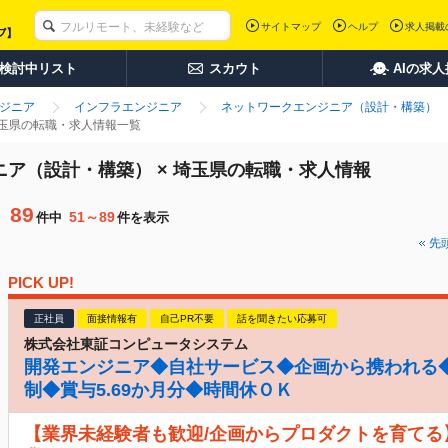
サイトマップ
ヘルプ
求人掲載
検討中リスト
スカウト
AIの求
ンジニア
インフラエンジニア
ネットワークエンジニア（設計・構築）
埼玉県の転職・求人情報一覧
ニア（設計・構築） × 埼玉県の転職・求人情報
89
51～89
件中
件を表示
先
PICK UP!
正社員
面接情報有
自己PR不要
話を聞きたい応募可
株式会社東証コンピュータシステム
開発エンジニア◆自社サービス◆企画から携われる◆
制◆賞与5.69か月分◆時間休ＯＫ
【業界未経験者も歓迎/企画からプロダクトを育てる