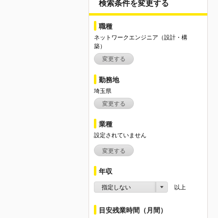
検索条件を変更する
職種
ネットワークエンジニア（設計・構
築）
変更する
勤務地
埼玉県
変更する
業種
設定されていません
変更する
年収
指定しない
以上
目安残業時間（月間）