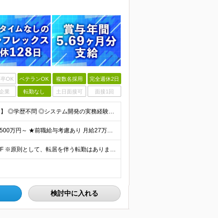
卒OK
ベテランOK
複数名採用
完全週休2日
企業
転勤なし
土日面接可
面接1回
【金融業界の経験は不問！専門知識は入社後に学べます】 ◎学歴不問 ◎システム開発の実務経験をお持ちの方 └3年以上・Java、C#いずれかの使用経験をお持ちの方を想定しております 【以下のような方は
【賞与年3回・昨年度支給実績5.69か月分】 ★想定年収500万円～ ★前職給与考慮あり 月給27万円～59万円 +残業代全額支給(1分単位、監督職以下) +人事評価による賞与年2回（4月/10月）
◎本社勤務 東京都港区虎ノ門5-13-1 虎ノ門40MTビル 8F ※原則として、転居を伴う転勤はありません ※(変更の範囲)上記を除く当社関連勤務地
検討中に入れる