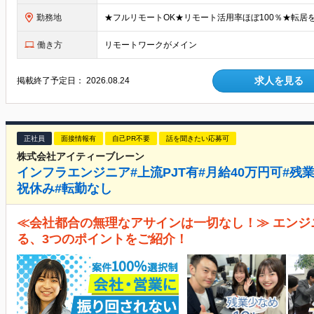
勤務地
働き方
リモートワークがメイン
求人を見る
掲載終了予定日：
2026.08.24
正社員
面接情報有
自己PR不要
話を聞きたい応募可
株式会社アイティーブレーン
インフラエンジニア#上流PJT有#月給40万円可#残業
祝休み#転勤なし
≪会社都合の無理なアサインは一切なし！≫ エンジ
る、3つのポイントをご紹介！