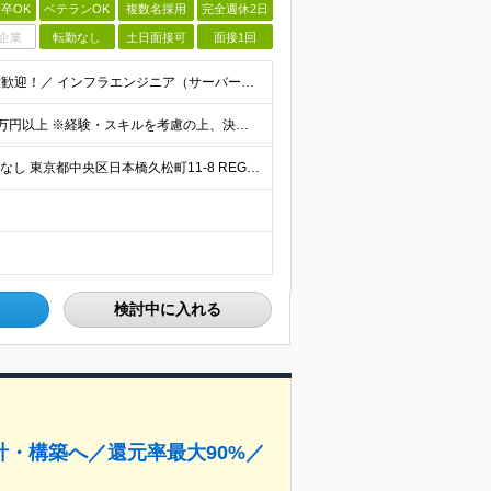
卒OK
ベテランOK
複数名採用
完全週休2日
企業
転勤なし
土日面接可
面接1回
＼運用・保守・監視フェーズからのステップアップも大歓迎！／ インフラエンジニア（サーバー、ネットワーク、クラウド等）の実務経験をお持ちの方 ★学歴不問 ★第二新卒OK ＜こんな方にピッタリです＞ ・
＼前職給与保証｜年収150万円UP実績あり！／ 月給30万円以上 ※経験・スキルを考慮の上、決定します。 ※上記月給には固定残業代（35時間分／5万2,500円～）を含みます ※固定残業代は給与に応
◆完全在宅案件あり ◆テレワーク希望の相談OK ◆転勤なし 東京都中央区日本橋久松町11-8 REGRARD NINGYOCHO B1F ┗一都三県（東京・神奈川・千葉・埼玉）の案件先へ勤務いただき
検討中に入れる
・構築へ／還元率最大90%／