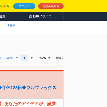
ログイン
新規会員登録
のご案内
人提案
転職ノウハウ
埼玉県
頭
前の
50
件
次の50件
最後
1
2
年休128日◆フルフレックス
】 あなたのアイデアが、証券