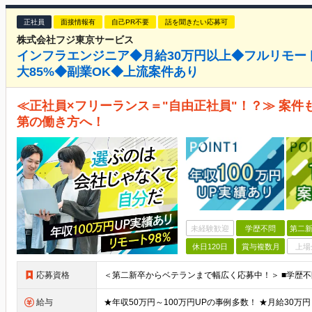
正社員
面接情報有
自己PR不要
話を聞きたい応募可
株式会社フジ東京サービス
インフラエンジニア◆月給30万円以上◆フルリモー
大85%◆副業OK◆上流案件あり
≪正社員×フリーランス＝"自由正社員"！？≫ 案
第の働き方へ！
未経験歓迎
学歴不問
第二新
休日120日
賞与複数月
上場
応募資格
給与