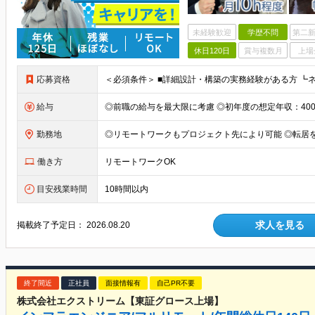
未経験歓迎
学歴不問
第二新
休日120日
賞与複数月
上場
応募資格
給与
勤務地
働き方
リモートワークOK
目安残業時間
10時間以内
求人を見る
掲載終了予定日：
2026.08.20
終了間近
正社員
面接情報有
自己PR不要
株式会社エクストリーム【東証グロース上場】