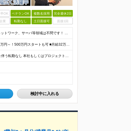
卒OK
ベテランOK
複数名採用
完全週休2日
企業
転勤なし
土日面接可
面接1回
＜必須条件＞ ■詳細設計・構築の実務経験がある方 ┗ネットワーク、サーバ等領域は不問です！ ●学歴不問 【こんな方にぴったり】 ・会社都合の強引なアサインに疲れてしまった方 ・自分らしいキャリアパス
◎前職の給与を最大限に考慮 ◎初年度の想定年収：400万円～！500万円スタートも可 ■月給32万～40万円＋賞与＋交通費全額支給 ※経験・スキルを考慮の上、決定します ※試用期間6ヶ月間あり（期
◎リモートワークもプロジェクト先により可能 ◎転居を伴う転勤なし 本社もしくはプロジェクト先にて勤務となります。 ※プロジェクト先は9割が東京23区内 ※その他東京市内や神奈川エリアで勤務いただく
検討中に入れる