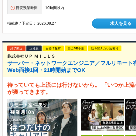
目安残業時間
10時間以内
求人を見る
掲載終了予定日：
2026.08.27
終了間近
正社員
面接情報有
自己PR不要
話を聞きたい応募可
株式会社ＵＰ ＭＩＬＬＳ
サーバー・ネットワークエンジニア／フルリモート
Web面接1回・21時開始までOK
待っていても上流には行けないから。 「いつか上流
が獲ってきます。