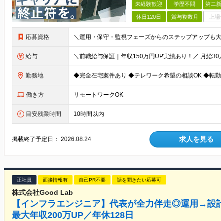
未経験歓迎
学歴不問
第二新
休日120日
賞与複数月
上場
応募資格
給与
勤務地
働き方
リモートワークOK
目安残業時間
10時間以内
求人を見る
掲載終了予定日：
2026.08.24
正社員
面接情報有
自己PR不要
話を聞きたい応募可
株式会社Good Lab
【インフラエンジニア】代表が全力伴走◎運用→設計
最大年収200万UP／年休128日