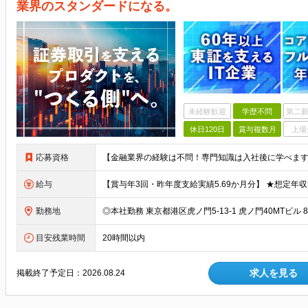
業界のスタンダードになる。
未経験歓迎
学歴不問
第二新
休日120日
賞与複数月
上場
応募資格
給与
勤務地
目安残業時間
20時間以内
求人を見る
掲載終了予定日：
2026.08.24