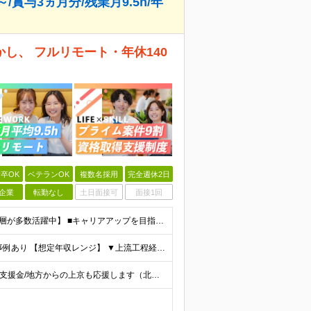
賞与3ヵ月分/残業月9.5h/年
し、 フルリモート・年休140
卒OK
ベテランOK
複数名採用
完全週休2日
企業
転勤なし
土日面接可
面接1回
【学歴不問／ブランクOK！30代後半〜50代のベテラン層が多数活躍中】 ■キャリアアップを目指す方、大歓迎！ ■次のいずれかに当てはまる方 ・Linux/Unixサーバ運用経験1年以上の方 └運
★ほぼ100%前職給与UP保証！年収200万円以上UPの事例あり 【想定年収レンジ】 ▼上流工程経験者：600万円～1,000万円 ▼運用保守から上流へ：450万円～700万円 【インフラの上流工
★リモート率7割以上（フルリモート案件あり） ★転居支援金/地方からの上京も応援します（北海道出身エンジニアも活躍中） ★引っ越し支援金で上京をサポート ・100km以上300km未満の引っ越し →