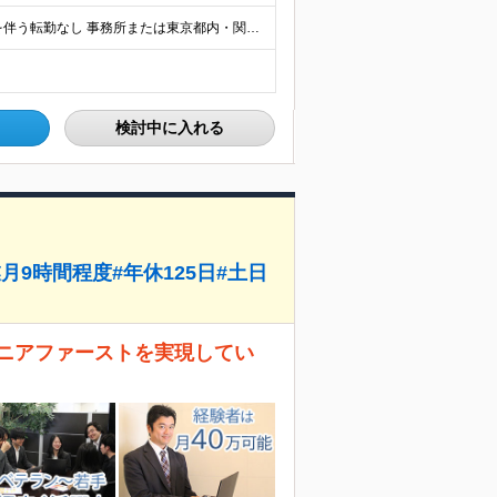
★フルリモートOK★リモート活用率ほぼ100％★転居を伴う転勤なし 事務所または東京都内・関東エリアのプロジェクト先への配属となります。 ------------------------- 【本社】東
検討中に入れる
月9時間程度#年休125日#土日
ニアファーストを実現してい