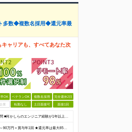
ト多数◆複数名採用◆還元率最
件もキャリアも、すべてあなた次
卒OK
ベテランOK
複数名採用
完全週休2日
企業
転勤なし
土日面接可
面接1回
＜第二新卒からベテランまで幅広く応募中！＞ ■学歴不問 ■何かしらのエンジニア経験が1年以上ある方 └ひとりでプロジェクトに参画できるレベルを想定しています。
★年収50万円～100万円UPの事例多数！ ★月給30万円～90万円＋賞与年1回 ★還元率は最大85% ※経験・スキルを考慮して決定します ※上記⾦額には、固定残業代（30時間分／5万7000円以上