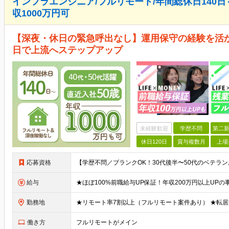
インフラエンジニア/フルリモート/年間総休日140日～/
収1000万円可
【深夜・休日の緊急呼出なし】運用保守の経験を活か
日で上流へステップアップ
未経験歓迎
学歴不問
第二新
休日120日
賞与複数月
上場
応募資格
給与
勤務地
働き方
フルリモートがメイン