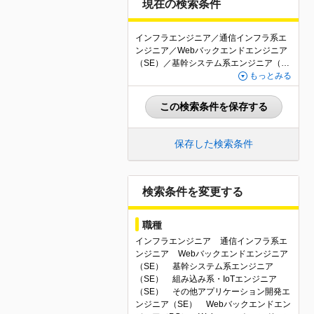
現在の検索条件
インフラエンジニア／通信インフラ系エ
ンジニア／Webバックエンドエンジニア
（SE）／基幹システム系エンジニア（S
E）／組み込み系・IoTエンジニア（SE）
もっとみる
／その他アプリケーション開発エンジニ
ア（SE）／Webバックエンドエンジニア
この検索条件を保存する
（PG）／Webフロントエンドエンジニア
（PG）／基幹システム系エンジニア（P
G）／組み込み系・IoTエンジニア（PG）
保存した検索条件
／その他・アプリケーション開発エンジ
ニア（PG）／QAエンジニア・テスター
／テクニカルサポート・ヘルプデスク／
社内SE・情報システムエンジニア／その
検索条件を変更する
他IT・Webエンジニア関連職／職種未経
験歓迎／業界未経験歓迎
職種
インフラエンジニア
通信インフラ系エ
ンジニア
Webバックエンドエンジニア
（SE）
基幹システム系エンジニア
（SE）
組み込み系・IoTエンジニア
（SE）
その他アプリケーション開発エ
ンジニア（SE）
Webバックエンドエン