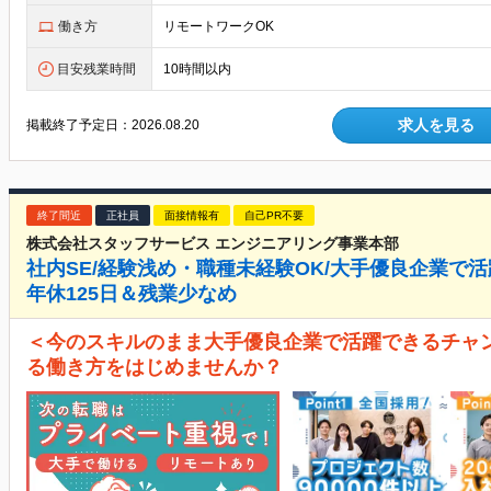
働き方
リモートワークOK
目安残業時間
10時間以内
求人を見る
掲載終了予定日：
2026.08.20
終了間近
正社員
面接情報有
自己PR不要
株式会社スタッフサービス エンジニアリング事業本部
社内SE/経験浅め・職種未経験OK/大手優良企業で活
年休125日＆残業少なめ
＜今のスキルのまま大手優良企業で活躍できるチャ
る働き方をはじめませんか？