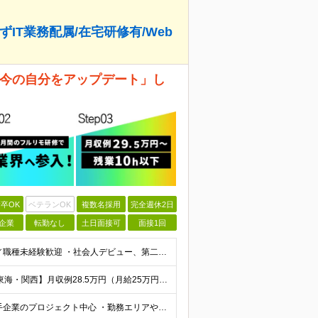
ずIT業務配属/在宅研修有/Web
 「今の自分をアップデート」し
卒OK
ベテランOK
複数名採用
完全週休2日
企業
転勤なし
土日面接可
面接1回
【最短で面接当日に内定！完全未経験大歓迎】 ・業種／職種未経験歓迎 ・社会人デビュー、第二新卒、既卒者大歓迎 ・学歴不問（文系、理系不問） ・20代～30代、男女問わず活躍中 ・服装、髪色自由 ・明確
【首都圏】月収例29.5万円（月給26万円＋諸手当） 【東海・関西】月収例28.5万円（月給25万円＋諸手当） 【九州】月収例26万円（月給23万円＋諸手当） ※経験・スキル・前職給与を踏まえ、総合
【転勤なし／リモートあり／全エリア積極採用】 ・大手企業のプロジェクト中心 ・勤務エリアや配属先は希望を考慮 ・研修はリモートメインで実施 ・UIターン歓迎 ＜主なエリア＞ ■首都圏…東京・神奈川・