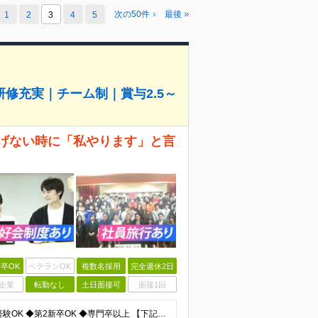
次の50件
最後
1
2
3
4
5
修充実｜チーム制｜賞与2.5～
挙げない時に「私やります」と言
卒OK
ベテランOK
複数名採用
完全週休2日
企業
転勤なし
土日面接可
面接1回
【完全未経験からエンジニアになりたい人歓迎】 ◆未経験OK ◆第2新卒OK ◆専門卒以上 【下記のような方もぜひご応募ください】 ◎エンジニア経験が浅いので、自信がない ◎研修が充実している会社がい