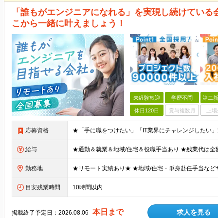
「誰もがエンジニアになれる」を実現し続けている会
こから一緒に叶えましょう！
未経験歓迎
学歴不問
第二新
休日120日
賞与複数月
上場
応募資格
給与
勤務地
目安残業時間
10時間以内
本日まで
求人を見る
掲載終了予定日：
2026.08.06