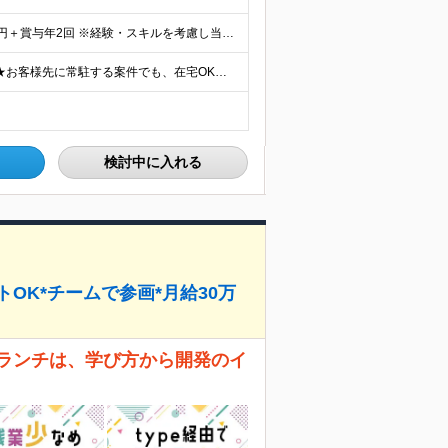
【未経験者／東京水準給与保証】 ★月給22万円～35万円＋賞与年2回 ※経験・スキルを考慮し当社規定により決定します ※残業代全額支給（社員の声により今年度より固定残業なしになりました！） ※試用期間
★転居を伴う転勤はありません ★U・I・JターンOK！ ★お客様先に常駐する案件でも、在宅OKの場合は自社オフィスに出社し、チームで相談しながら仕事を進めています。 ※プロジェクト先、もしくは本社・支
検討中に入れる
トOK*チームで参画*月給30万
ブランチは、学び方から開発のイ