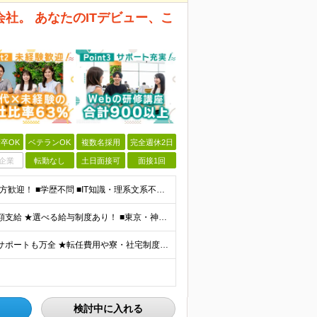
社。 あなたのITデビュー、こ
卒OK
ベテランOK
複数名採用
完全週休2日
企業
転勤なし
土日面接可
面接1回
★「手に職をつけたい」「IT業界にチャレンジしたい」方歓迎！ ■学歴不問 ■IT知識・理系文系不問！未経験・第二新卒OK ★ITサポート・IT事務やエンジニアの経験をお持ちの方は優遇します！ 地方在
★通勤＆就業＆地域/住宅＆役職手当あり ★残業代は全額支給 ★選べる給与制度あり！ ■東京・神奈川・千葉・埼玉勤務の場合 月給24.5万円～55万円＋諸手当 （残業代は全額支給） (20,000円の
★リモート実績あり★ ★地域/住宅・単身赴任手当などサポートも万全 ★転任費用や寮・社宅制度も完備しています ★勤務地については希望を考慮の上、決定します ★面接地エリアでの就業率92％以上！ 『地
検討中に入れる