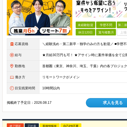
未経験歓迎
学歴不問
第二新
休日120日
賞与複数月
上場
応募資格
給与
勤務地
働き方
リモートワークがメイン
目安残業時間
10時間以内
求人を見る
掲載終了予定日：
2026.08.17
終了間近
正社員
面接情報有
自己PR不要