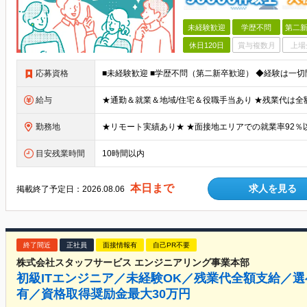
未経験歓迎
学歴不問
第二新
休日120日
賞与複数月
上場
応募資格
給与
勤務地
目安残業時間
10時間以内
本日まで
求人を見る
掲載終了予定日：
2026.08.06
終了間近
正社員
面接情報有
自己PR不要
株式会社スタッフサービス エンジニアリング事業本部
初級ITエンジニア／未経験OK／残業代全額支給／選
有／資格取得奨励金最大30万円