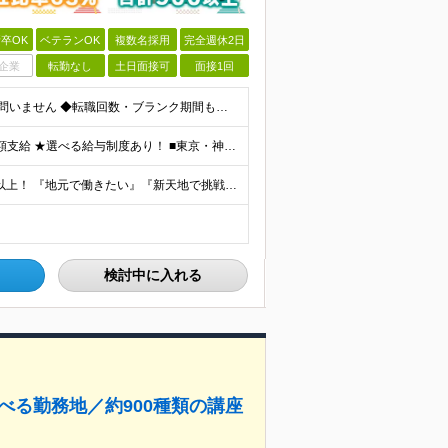
卒OK
ベテランOK
複数名採用
完全週休2日
企業
転勤なし
土日面接可
面接1回
■未経験歓迎 ■学歴不問（第二新卒歓迎） ◆経験は一切問いません ◆転職回数・ブランク期間も不問 ◆面接というよりは“リラックス面談”です ≪こんな方をお待ちしています≫ ・地道にコツコツ作業が得
★通勤＆就業＆地域/住宅＆役職手当あり ★残業代は全額支給 ★選べる給与制度あり！ ■東京・神奈川・千葉・埼玉勤務の場合 月給24.5万円～55万円＋諸手当 （残業代は全額支給） (20,000円の
★リモート実績あり★ ★面接地エリアでの就業率92％以上！ 『地元で働きたい』『新天地で挑戦したい』という希望に、業界トップクラス約7,000件の取引事業所数、90,000件以上のプロジェクトから検
検討中に入れる
べる勤務地／約900種類の講座