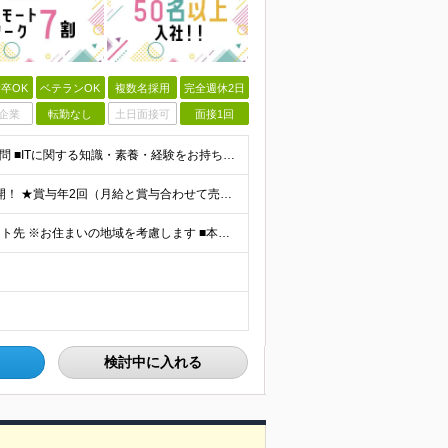
卒OK
ベテランOK
複数名採用
完全週休2日
企業
転勤なし
土日面接可
面接1回
＼経験浅め・第二新卒・独学のみの方も歓迎／ ■学歴不問 ■ITに関する知識・素養・経験をお持ちの方 ┗例えば下記のような方を想定しています ・学校やスクールで学んでいた方 ・テスター経験者 ・インフラ
★月給30万円も可！ ★アサイン時に案件単価を全て公開！ ★賞与年2回（月給と賞与合わせて売上の60%から65%） 月給30万円～＋賞与年2回（月給と賞与合わせて売上の60%から65%）＋残業手当＋
首都圏（東京、神奈川、埼玉、千葉）内の各プロジェクト先 ※お住まいの地域を考慮します ■本社：東京都港区芝浦3-15-2 山本ビル5F ※（変更の範囲）上記を除く、当社関連勤務地
検討中に入れる