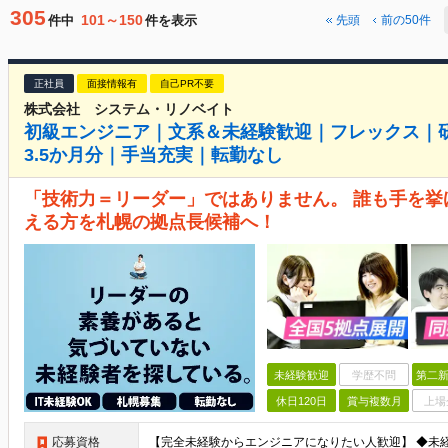
305
101～150
件中
件を表示
先頭
前の50件
正社員
面接情報有
自己PR不要
株式会社 システム・リノベイト
初級エンジニア｜文系＆未経験歓迎｜フレックス｜研
3.5か月分｜手当充実｜転勤なし
「技術力＝リーダー」ではありません。 誰も手を
える方を札幌の拠点長候補へ！
未経験歓迎
学歴不問
第二新
休日120日
賞与複数月
上場
応募資格