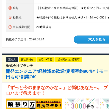
給与
勤務地
目安残業時間
20時間以内
求人を見る
掲載終了予定日：
2026.08.24
正社員
面接情報有
自己PR不要
話を聞きたい応募可
株式会社ブランチ
開発エンジニア*経験浅め歓迎*定着率約90％*リモー
円も可*副業OK
「ずっと今のままなのかな…」と悩むあなたへ。 
ロハまで教えます！