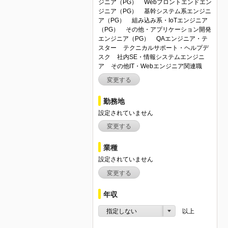
ジニア（PG）
Webフロントエンドエン
ジニア（PG）
基幹システム系エンジニ
ア（PG）
組み込み系・IoTエンジニア
（PG）
その他・アプリケーション開発
エンジニア（PG）
QAエンジニア・テ
スター
テクニカルサポート・ヘルプデ
スク
社内SE・情報システムエンジニ
ア
その他IT・Webエンジニア関連職
変更する
勤務地
設定されていません
変更する
業種
設定されていません
変更する
年収
指定しない
以上