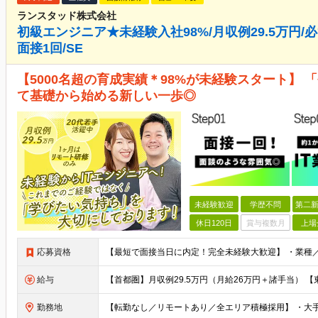
ランスタッド株式会社
初級エンジニア★未経験入社98%/月収例29.5万円/必
面接1回/SE
【5000名超の育成実績＊98%が未経験スタート】
て基礎から始める新しい一歩◎
未経験歓迎
学歴不問
第二新
休日120日
賞与複数月
上場
応募資格
給与
勤務地