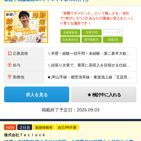
「前職でダメだった」という悔しさを、当社
で“伸びしろ”に◎ あなたの価値と収入をじっく
り育てる場所です！
未経験歓迎
学歴不問
ベテランOK
完全週休2日
賞与複数月
面接1回
応募資格
＼学歴・経験一切不問！未経験・第二新卒大歓迎／ 〜採用担当より〜 過去の経歴や、前職での退職理由は一切気にしません。 「次の職場ではスキルを身につけて活躍したい」「キャリアアップを目指したい」といっ
給与
＼頑張り次第で、着実に高収入を目指せる仕組みです／ ▼入社半年・20代…年収400万円（月給25万円＋賞与） ▼入社3年目・29歳…年収520万円（月給33万円＋賞与） ゆくゆくは主任（年収450万〜
勤務地
★JR山手線・都営浅草線・東急池上線「五反田駅」から徒歩3分！ ★飲食店やコンビニも徒歩圏内の好立地 東京都品川区西五反田1-29-1 コイズミビル8階 (変更の範囲)上記を除く当社関連勤務地
求人を見る
検討中に入れる
掲載終了予定日：
2026.09.03
NEW
正社員
面接情報有
自己PR不要
株式会社Ｔｅｃｌｏｃｋ