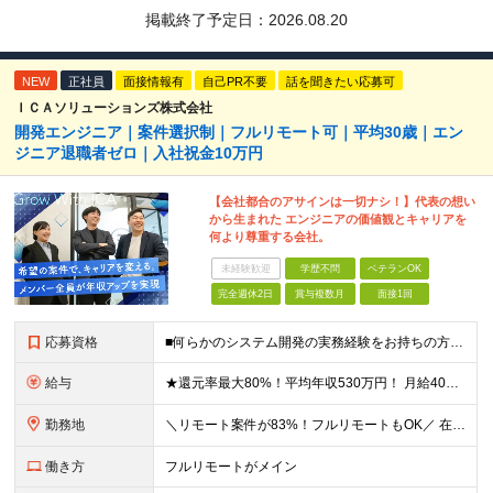
掲載終了予定日：
2026.08.20
NEW
正社員
面接情報有
自己PR不要
話を聞きたい応募可
ＩＣＡソリューションズ株式会社
開発エンジニア｜案件選択制｜フルリモート可｜平均30歳｜エン
ジニア退職者ゼロ｜入社祝金10万円
【会社都合のアサインは一切ナシ！】代表の想い
から生まれた エンジニアの価値観とキャリアを
何より尊重する会社。
未経験歓迎
学歴不問
ベテランOK
完全週休2日
賞与複数月
面接1回
応募資格
■何らかのシステム開発の実務経験をお持ちの方(3年以上) ■学歴不問 ≪こんな方にピッタリ≫ □ スキルや経験に見合う正当な収入を得たい □ PGからSEへのステップアップなど上流工程に挑戦したい
給与
★還元率最大80%！平均年収530万円！ 月給40万円～60万円＋業績賞与 想定年収：年収500万円～800万円 ※スキルや経験、担当案件により変動します。 ◎スキルや経験を考慮し、優遇します
勤務地
＼リモート案件が83%！フルリモートもOK／ 在宅勤務、または東京、神奈川、埼玉、千葉のプロジェクト先 ★リモート率83%！フルリモート案件も多数！ ★転居を伴う転勤はありません ■本社 東京都港区
働き方
フルリモートがメイン