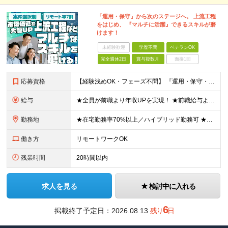
「運用・保守」から次のステージへ。 上流工程
をはじめ、 『マルチに活躍』できるスキルが磨
けます！
未経験歓迎
学歴不問
ベテランOK
完全週休2日
賞与複数月
面接1回
応募資格
【経験浅めOK・フェーズ不問】 『運用・保守・監視の経験しかないが、設計構築へキャリアチェンジしたい！』 『将来が見えないので、マルチなスキルを身につけたい！』 などなど、今のフェーズに悩む『意欲が
給与
★全員が前職より年収UPを実現！ ★前職給与より120％アップ実績あり ★前職給与を最大限に考慮 ★入社4年目で年収800万円の社員も在籍！ 年俸336万円～880万円（1/12を毎月支給）＋インセ
勤務地
★在宅勤務率70%以上／ハイブリッド勤務可 ★転勤なし 本社または一都三県のプロジェクト先（東陽町、浜松町などメインは東京23区内）にて勤務いただきます！ 【本社】 東京都荒川区西日暮里5-10-
働き方
リモートワークOK
残業時間
20時間以内
求人を見る
検討中に入れる
6
掲載終了予定日：
2026.08.13
残り
日