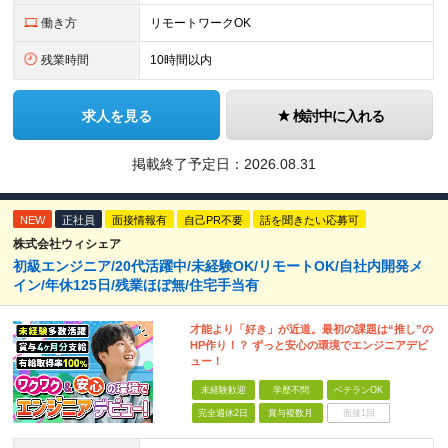
働き方
リモートワークOK
残業時間
10時間以内
求人を見る
検討中に入れる
掲載終了予定日：
2026.08.31
NEW
正社員
面接情報有
自己PR不要
話を聞きたい応募可
株式会社ウィシェア
初級エンジニア/20代活躍中/未経験OK/リモートOK/自社内開発メ
イン/年休125日/残業ほぼ無/住宅手当有
才能より「好き」が近道。最初の課題は“推し”の
HP作り！？ ずっと安心の環境でエンジニアデビ
ュー！
未経験歓迎
学歴不問
ベテランOK
完全週休2日
賞与複数月
面接1回