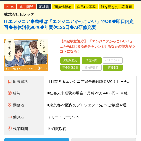
NEW
終了間近
正社員
面接情報有
自己PR不要
話を聞きたい応募可
株式会社セレッテ
ITエンジニア◆動機は「エンジニアかっこいい」でOK◆即日内定
可◆有休消化90％◆年間休125日◆AI研修充実
【未経験歓迎◎】 「エンジニアかっこいい！」
…からはじまる新チャレンジ♪ あなたの得意がシ
ゴトになる！
未経験歓迎
学歴不問
ベテランOK
完全週休2日
賞与複数月
面接1回
応募資格
【IT業界＆エンジニア完全未経験者OK！】 ■学歴不問 ■第二新卒歓迎 ■未経験OK ☆IT知識は一切問いません！ 【活かせる経験・スキル】 ■接客経験をお持ちの方 ■PCが得意な方 接客経験（フ
給与
■社会人未経験の場合：月給23万4485円～ ※経験・能力などを考慮の上、当社規定により優遇します ※業界未経験の方でも前職での経験を最大限に評価します ※上記にはみなし残業代(25時間分3万832
勤務地
■東京都23区内のプロジェクト先 ※ご希望や通勤時間を考慮して、配属先を決定します。 【本社】 東京都新宿区西新宿4-10-19 3階 ＼オフィス移転！デスクも心機一転アップデート！／ 全席に
働き方
リモートワークOK
残業時間
10時間以内