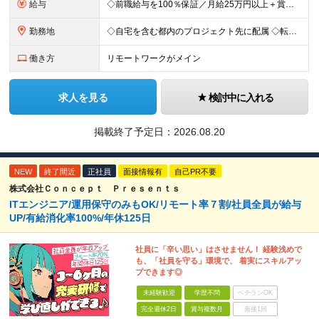
給与
◇前職給与を100％保証／月給25万円以上＋賞与年2回＋各種手当 ・残業代と交通費は別途支給 ・退職金や住宅手当など…福利厚生も充実！ 【経験者は経験・スキルに応じて優遇します】 開発経験1年以上：
勤務地
◇自宅を含む都内のプロジェクト先に配属 ◇転勤なし！プロジェクトは都内が95％以上が23区内 ◇フルリモート案件あり ■水道橋オフィス／東京都千代田区神田三崎町3-5-9 天翔オフィス水道橋7F └
働き方
リモートワークがメイン
求人を見る
検討中に入れる
掲載終了予定日：
2026.08.20
NEW
終了間近
正社員
面接情報有
自己PR不要
株式会社Ｃｏｎｃｅｐｔ Ｐｒｅｓｅｎｔｓ
ITエンジニア/運用保守のみもOK/リモート率７割/社員全員が給与
UP/有給消化率100%/年休125日
社員に「辛い思い」はさせません！ 経験浅めで
も、「社員を守る」環境で、 着実にスキルアッ
プできます◎
未経験歓迎
学歴不問
ベテランOK
完全週休2日
賞与複数月
面接1回