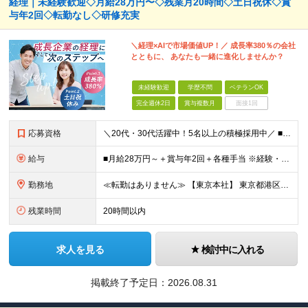
経理｜未経験歓迎◇月給28万円〜◇残業月20時間◇土日祝休◇賞
与年2回◇転勤なし◇研修充実
＼経理×AIで市場価値UP！／ 成長率380％の会社
とともに、 あなたも一緒に進化しませんか？
未経験歓迎
学歴不問
ベテランOK
完全週休2日
賞与複数月
面接1回
応募資格
＼20代・30代活躍中！5名以上の積極採用中／ ■必須条件 ・基本的なPCスキルをお持ちの方 ・ExcelまたはGoogleスプレッドシートの利用経験 □未経験OK □第二新卒歓迎 □学歴不問 □フリ
給与
■月給28万円～＋賞与年2回＋各種手当 ※経験・スキルに応じて決定します。 ※45時間分の固定残業代（73,000円～）を含みます。超過分は全額支給します。 ※試用期間3～6ヶ月／給与と待遇変更なし
勤務地
≪転勤はありません≫ 【東京本社】 東京都港区芝1-9-3 芝マツラビル4F (変更の範囲)上記を除く当社関連勤務地
残業時間
20時間以内
求人を見る
検討中に入れる
掲載終了予定日：
2026.08.31