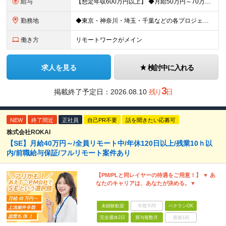
給与
【想定年収600万円以上】 ◆月給50万円～70万円＋賞与年2回 ※経験・年齢・能力を考慮の上、当社規定により優遇いたします ※試用期間1ヶ月あり、待遇等に差異なし ※残業代別途全額支給 〈スキル別
勤務地
◆東京・神奈川・埼玉・千葉などの各プロジェクト先 ※希望勤務地を考慮します。 ※お客様先の9割は、東京23区内です。 ※転居を伴う転勤はありません。 ※フルリモートの場合は原則客先常駐となります。
働き方
リモートワークがメイン
求人を見る
検討中に入れる
3
掲載終了予定日：
2026.08.10
残り
日
NEW
終了間近
正社員
自己PR不要
話を聞きたい応募可
株式会社ROKAI
【SE】月給40万円～/全員リモート中/年休120日以上/残業10ｈ以
内/前職給与保証/フルリモート案件あり
【PM/PLと同レイヤーの待遇をご用意！】 ▼ あ
なたのキャリアは、あなたが決める。▼
未経験歓迎
学歴不問
ベテランOK
完全週休2日
賞与複数月
面接1回