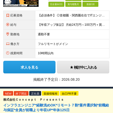
完全週休2日
賞与複数月
面接1回
応募資格
【必須条件】 ◎首都圏・関西圏在住でITエンジニアとしての実務経験が3年以上ある⽅（開発・インフラいずれも歓迎） →首都圏（東京、神奈川、千葉、埼玉）、関西圏（大阪、兵庫、京都）在住のITエンジニア採
給与
【年収アップ保証】 月給24万円～100万円＋賞与（年3回）＋諸手当 ◆想定年収432万円〜1200万円(経験・スキルを考慮し決定) ※年収アップ保証付帯 ◆基本給には⽉20時間分の固定残業代(31,
勤務地
通勤不要
働き方
フルリモートがメイン
残業時間
10時間以内
求人を見る
検討中に入れる
掲載終了予定日：
2026.08.20
NEW
終了間近
正社員
面接情報有
自己PR不要
株式会社Ｃｏｎｃｅｐｔ Ｐｒｅｓｅｎｔｓ
インフラエンジニア*経験浅めOK*リモート７割*案件選択制*前職給
与保証*全員が前職より年収UP*年休125日