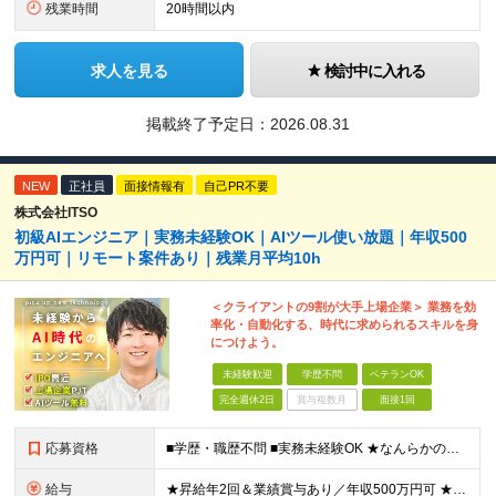
残業時間
20時間以内
求人を見る
検討中に入れる
掲載終了予定日：
2026.08.31
NEW
正社員
面接情報有
自己PR不要
株式会社ITSO
初級AIエンジニア｜実務未経験OK｜AIツール使い放題｜年収500
万円可｜リモート案件あり｜残業月平均10h
＜クライアントの9割が大手上場企業＞ 業務を効
率化・自動化する、時代に求められるスキルを身
につけよう。
未経験歓迎
学歴不問
ベテランOK
完全週休2日
賞与複数月
面接1回
応募資格
■学歴・職歴不問 ■実務未経験OK ★なんらかのプログラミングを学習した方（独学/スクールなどは不問）を歓迎します！ ┗Python、Java、Javascript、VBA、GASなど ≪以下のよう
給与
★昇給年2回＆業績賞与あり／年収500万円可 ★前職給与を考慮 ★ストックオプション付与あり（IPO間近） ★昇給制度あり ┗入社6カ月後に3％以上の昇給があります。その後、業績に合わせて適宜、昇給し