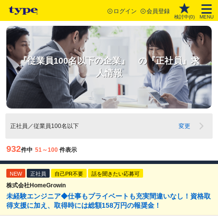
ログイン
会員登録
検討中(
0
)
MENU
『従業員100名以下の企業』 の『正社員』求
人情報
正社員／従業員100名以下
変更
932
件中
51～100
件表示
NEW
正社員
自己PR不要
話を聞きたい応募可
株式会社HomeGrowin
未経験エンジニア◆仕事もプライベートも充実間違いなし！資格取
得支援に加え、取得時には総額158万円の報奨金！