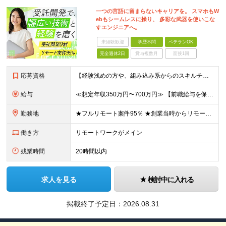
一つの言語に留まらないキャリアを。 スマホもW
ebもシームレスに操り、 多彩な武器を使いこな
すエンジニアへ。
未経験歓迎
学歴不問
ベテランOK
完全週休2日
賞与複数月
面接1回
応募資格
【経験浅めの方や、組み込み系からのスキルチェンジ大歓迎！】 ■何かしらの開発経験をお持ちの方（言語不問） └テスター・ローコード開発のみや、 C言語での組み込み開発経験でも大歓迎です！ ■本社
給与
≪想定年収350万円〜700万円≫ 【前職給与を保証・考慮】 ご経験やスキルに応じて優遇いたします！ ★経験が浅い方も前職の給与水準をしっかり考慮。面接にてご相談の上、納得のいく条件でスタートできま
勤務地
★フルリモート案件95％ ★創業当時からリモートワークに注力 勤務は自宅または中目黒オフィスが中心となります。 案件の約9割は受託開発ですが、 一部案件では首都圏のクライアント先で勤務いただく場合が
働き方
リモートワークがメイン
残業時間
20時間以内
求人を見る
検討中に入れる
掲載終了予定日：
2026.08.31