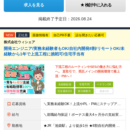
求人を見る
検討中に入れる
掲載終了予定日：
2026.08.24
NEW
正社員
面接情報有
自己PR不要
話を聞きたい応募可
株式会社ウィシェア
開発エンジニア/実務未経験者もOK/自社内開発8割/リモートOK/未
経験から1年で上流工程に挑戦可/住宅手当有
下流工程のルーティンやSESの働き方に悩む方
へ。 直取引で、受託メインの開発環境で最上
流・PMへ！
未経験歓迎
学歴不問
ベテランOK
完全週休2日
賞与複数月
面接1回
応募資格
＼実務未経験OK！上流やPL・PMにステップアップ可／ ☆20～30代若手エンジニア活躍中！ ◆学歴不問 ◆第二新卒OK ◆実務未経験OK └独学やスクール経験のみの方も大歓迎！ ＜こんな方にピッ
給与
＼前職給与保証！ボーナス最大4ヶ月分の支給実績あり！／ ★賞与年2回、報奨金年1回支給！ ◆開発経験をお持ちの方 月給30万円～＋賞与年2回＋報奨金年1回＋各種手当 ◆実務未経験の方 月給24万円
勤務地
★JR「池袋駅」より徒歩1分 ★8割自社内開発 ★転勤なし 本社／東京都豊島区西池袋3-30-4 K＆Hビル7F ※本社での受託開発がメインですが、SESとしてプロジェクト先（関東）にて勤務する場