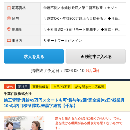
応募資格
学歴不問／未経験歓迎／第二新卒歓迎 ＜カジュアル面談実施中！＞ 事前準備は一切不要。 画面オフのカジュアル面談も歓迎です。 「今の現場、ちょっとレガシーで先が見えなくて…」 「市場価値を上げたいん
給与
＼副業OK・年収800万以上も目指せる／ ◆月給40万円～70万円＋賞与年2回 ※経験・年齢・能力を考慮の上、当社規定により優遇いたします ※試用期間1ヶ月あり、待遇等に差異なし ※残業代別途全額支給
勤務地
＼全社員週2～3日リモート勤務中／ ◆東京・神奈川・埼玉・千葉などの各プロジェクト先 ※希望勤務地を考慮します。 ※お客様先の9割は、東京23区内です。 ※転居を伴う転勤はありません。 ※客先常駐の場
働き方
リモートワークがメイン
求人を見る
検討中に入れる
3
掲載終了予定日：
2026.08.10
残り
日
NEW
正社員
面接情報有
自己PR不要
話を聞きたい応募可
千葉住設株式会社
施工管理*月給45万円スタートも可*賞与年2回*完全週休2日*残業月
10h以内目標*創業以来黒字経営【千葉】
黙々と生きるためだけに働くのもいい。 でも、
息を抜ける瞬間がある働き方も悪くないもので
す。