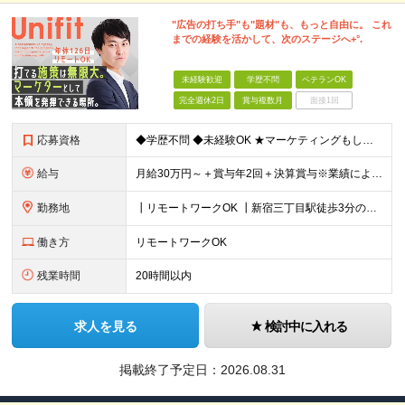
"広告の打ち手"も"題材"も、もっと自由に。 これ
までの経験を活かして、次のステージへ+°.
未経験歓迎
学歴不問
ベテランOK
完全週休2日
賞与複数月
面接1回
応募資格
◆学歴不問 ◆未経験OK ★マーケティングもしくはプロモーション企画立案などの実務経験をお持ちの方歓迎します（業界・経験年数不問） ＜ 以下に１つでも当てはまる方は、大歓迎！＞ ◇自社製品・1業界
給与
月給30万円～＋賞与年2回＋決算賞与※業績による ※上記月給額を目安として、経験や前職給与などを踏まえ、相談のうえ給与額が変動する可能性がございます。 ※試用期間中は賞与対象外となります。 【固定
勤務地
┃リモートワークOK ┃新宿三丁目駅徒歩3分のオフィス ┃転勤なし 【本社】 東京都新宿区新宿5-13-9 太平洋不動産新宿ビル 2F ＼オフィスの雰囲気についてご紹介／ 落ち着いた色味でまとめら
働き方
リモートワークOK
残業時間
20時間以内
求人を見る
検討中に入れる
掲載終了予定日：
2026.08.31