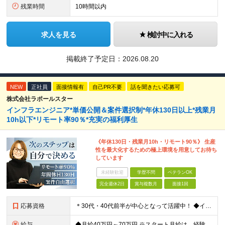
残業時間
10時間以内
求人を見る
検討中に入れる
掲載終了予定日：
2026.08.20
NEW
正社員
面接情報有
自己PR不要
話を聞きたい応募可
株式会社ラポールスター
インフラエンジニア*単価公開＆案件選択制*年休130日以上*残業月
10h以下*リモート率90％*充実の福利厚生
《年休130日・残業月10h・リモート90％》 生産
性を最大化するための極上環境を用意してお待ち
しています
未経験歓迎
学歴不問
ベテランOK
完全週休2日
賞与複数月
面接1回
応募資格
＊30代・40代前半が中心となって活躍中！ ◆インフラ（サーバー・ネットワーク・クラウド等）の設計、構築、テストいずれかの実務経験3年以上 ◆学歴不問 ★求める人物像： ◎他責ではなく、自身のキャ
給与
◆月給40万円～70万円 ※スタート月給は、経験・能力・前職の給与等を考慮の上で決定いたします。 ※上記金額には残業の有無に関わらず、 月30時間分の固定残業代（7万6,000円～13万3,000円