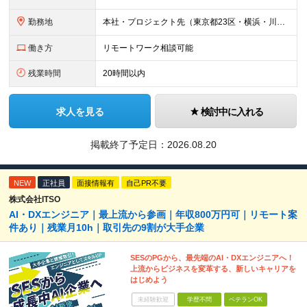
勤務地
本社・プロジェクト先（東京都23区・横浜・川崎・千葉・埼玉が中心）いずれかでの勤務となります（常駐は全体の1割程度！） 《本社》東京都港区虎ノ門3-5-1 虎ノ門37森ビル12F ※(変更の範囲)
働き方
リモートワーク相談可能
残業時間
20時間以内
求人を見る
検討中に入れる
掲載終了予定日：
2026.08.20
NEW
正社員
面接情報有
自己PR不要
株式会社ITSO
AI・DXエンジニア｜最上流から参画｜年収800万円可｜リモート案
件あり｜残業月10h｜取引先の9割が大手企業
SESのPGから、最先端のAI・DXエンジニアへ！
上流からビジネスを変革する、新しいキャリアを
はじめよう
未経験歓迎
学歴不問
ベテランOK