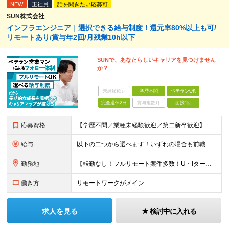
NEW
正社員
話を聞きたい応募可
SUN株式会社
インフラエンジニア｜選択できる給与制度！還元率80%以上も可/
リモートあり/賞与年2回/月残業10h以下
SUNで、あなたらしいキャリアを見つけません
か？
未経験歓迎
学歴不問
ベテランOK
完全週休2日
賞与複数月
面接1回
応募資格
【学歴不問／業種未経験歓迎／第二新卒歓迎】 ■IT・システムエンジニアの実務経験をお持ちの方※工程や使用言語、経験年数は不問 ◎転職回数は不問 ＼下記のような方にオススメ／ ・安定した収入を得たい方
給与
以下の二つから選べます！いずれの場合も前職の給与を考盛し給与シミュレーションを作成します。 【プロセス型（コツコツ給与を上げたい方向け）】 ■月給25万円～50万円 ※年齢や社歴、仕事の取り組み姿勢
勤務地
【転勤なし！フルリモート案件多数！U・Iターン歓迎】 一都三県を中心に豊富な案件を保有しております！ 東京・愛知・大阪・広島・福岡・新潟の 各プロジェクト先または自社拠点 ※勤務地は希望を考慮します
働き方
リモートワークがメイン
求人を見る
検討中に入れる