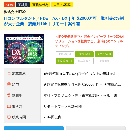
NEW
正社員
面接情報有
自己PR不要
株式会社ITSO
ITコンサルタント／FDE｜AX・DX｜年収2000万可｜取引先の9割
が大手企業｜残業月10h｜リモート案件有
＜IPO準備進行中＞ 完全ベンダーフリーでDX/AI
ソリューションを提供する、 新時代のコンサル
ティング。
未経験歓迎
学歴不問
ベテランOK
完全週休2日
賞与複数月
面接1回
応募資格
■学歴不問 ■以下のいずれか1つ以上の経験をお持ちの方 ・ITプロジェクトで、PMやPLとして顧客折衝・上流工程・マネジメントなどの経験がある方 ・ITコンサルタントとしての実務経験がある方 ≪以下
給与
★想定年収800万円～最大2000万円可 ★前職給与を考慮 ★ストックオプション付与あり（IPO間近） ★昇給制度あり ┗入社6カ月後に3％以上の昇給があります。その後、業績に合わせて適宜、昇給します
勤務地
本社・プロジェクト先（東京都23区・横浜・川崎・千葉・埼玉が中心）いずれかでの勤務となります（常駐は全体の1割程度！） 《本社》東京都港区虎ノ門3-5-1 虎ノ門37森ビル12F ※(変更の範囲)
働き方
リモートワーク相談可能
残業時間
20時間以内