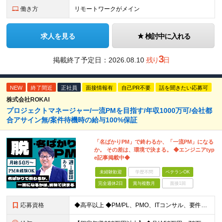
働き方
リモートワークがメイン
求人を見る
検討中に入れる
3
掲載終了予定日：
2026.08.10
残り
日
NEW
終了間近
正社員
面接情報有
自己PR不要
話を聞きたい応募可
株式会社ROKAI
プロジェクトマネージャー/一流PMを目指す/年収1000万可/会社都
合アサイン無/案件待機時の給与100%保証
「名ばかりPM」で終わるか、「一流PM」になる
か。 その差は、環境で決まる。 ◆エンジニアtyp
e記事掲載中◆
未経験歓迎
学歴不問
ベテランOK
完全週休2日
賞与複数月
面接1回
応募資格
◆高卒以上 ◆PM/PL、PMO、ITコンサル、要件定義、顧客折衝いずれかの経験をお持ちの方 ～こんな方に向いています～ ・代表とフラットにキャリアや給与の相談をしたい ・火消しや目先の調整だけで