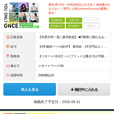
直近3年で20～30代30名以上が入社！ 自由度が止
まらない！ 若手に人気なHomeGrowinの真実に
迫る！
未経験歓迎
学歴不問
ベテランOK
完全週休2日
賞与複数月
面接1回
応募資格
【学歴不問！第二新卒歓迎】 ■IT業界に関心をお持ちの方 【IT業界未経験者の方へ】 ITエンジニアという仕事は、パソコンの前でずっとにらめっこを しているイメージがありますが、意外とそうではないん
給与
【4年連続ベース給UP】 基本給：24万円以上＋残業代(全額)＋各種手当 ※みなし残業なし ※基本給は経験や前職の給与を十分に考慮します ※交通費別途支給 ※6ヶ月間の試用期間があります（給与・待遇は
勤務地
【リモート×出社】ハイブリットな働き方が可能！ 東京、神奈川のプロジェクト先 ■本社 神奈川県横浜市神奈川区栄町3-12 パシフィックマークス横浜イースト6F ■事業所(東京都最寄駅のみ記載) サ
働き方
リモートワークOK
残業時間
20時間以内
求人を見る
検討中に入れる
掲載終了予定日：
2026.08.31