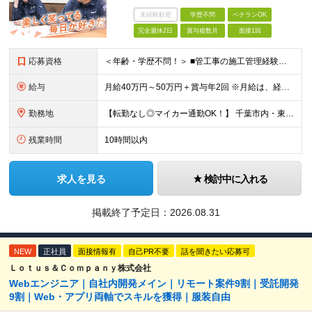
未経験歓迎
学歴不問
ベテランOK
完全週休2日
賞与複数月
面接1回
応募資格
＜年齢・学歴不問！＞ ■管工事の施工管理経験をお持ちの方（マンション改修や中大型物件の経験など） ■管工事施工管理技士（1級または2級）をお持ちの方 ★30代～60代まで、幅広い年代が活躍中の職場で
給与
月給40万円～50万円＋賞与年2回 ※月給は、経験やスキル、資格に応じて決定します ※月給には、固定残業代（62,900円～110,700円/月40時間分）を含みます。超過分は別途全額支給します
勤務地
【転勤なし◎マイカー通勤OK！】 千葉市内・東京23区内の現場でご活躍いただきます！ ※直行直帰のケースもあります ■本社： 千葉県松戸市稔台5-7-8 ※（変更の範囲）上記を除く当社関連勤務地
残業時間
10時間以内
求人を見る
検討中に入れる
掲載終了予定日：
2026.08.31
NEW
正社員
面接情報有
自己PR不要
話を聞きたい応募可
Ｌｏｔｕｓ＆Ｃｏｍｐａｎｙ株式会社
Webエンジニア｜自社内開発メイン｜リモート案件9割｜受託開発
9割｜Web・アプリ両軸でスキルを獲得｜服装自由