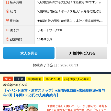
応募資格
＼経験浅めの方も大歓迎！未経験もOKです／ ☆20～30代若手エンジニア活躍中！ ◆学歴不問 ◆第二新卒OK ＜こんな方にピッタリ！＞ ◇円滑にコミュニケーションを取れる方 ◇チームで協力して働き
給与
＼前職給与保証！ボーナス最大4ヶ月分の支給実績あり！／ ◆年収350万円以上：月給24万円～＋賞与年2回＋報奨金年1回＋各種手当 ☆入社1年目の年収モデル 年収376万円（22歳・未経験入社1年目
勤務地
★8割自社内開発 ★転勤なし 本社／東京都豊島区西池袋3-30-4 K＆Hビル7F ※本社での受託開発がメインですが、SESとしてプロジェクト先（関東）にて勤務する場合もあります ※(変更の範囲)
働き方
リモートワークOK
残業時間
10時間以内
求人を見る
検討中に入れる
掲載終了予定日：
2026.08.31
NEW
正社員
面接情報有
自己PR不要
話を聞きたい応募可
株式会社エイムズ
【イベント設営・運営スタッフ】■服/髪/髭自由■未経験歓迎■賞与
年3回【年間150万円の支給実績有】
★仲間と楽しく働いて、しっかり休んで、給与も
UP！★ 遊びも仕事も全力で楽しめる「ちょうど