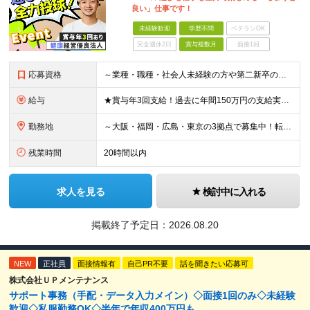
良い」仕事です！
未経験歓迎
学歴不問
ベテランOK
完全週休2日
賞与複数月
面接1回
応募資格
～業種・職種・社会人未経験の方や第二新卒の方も歓迎！～ ■学歴不問 ■35歳以下※若年層の長期キャリア形成を図るため ＼意欲重視の人物採用！ こんな方をお待ちしています／ ■チームでやり遂げる仕事が
給与
★賞与年3回支給！過去に年間150万円の支給実績あり ■大阪・広島：月給23万3000円～35万円（固定残業代／月4万2000円～5万5000円含む） └試用期間中：月給22万5000円～（固定残業
勤務地
～大阪・福岡・広島・東京の3拠点で募集中！転勤なし～ ※希望・住まいを考慮して決定します ■大阪支店 大阪府大阪市中央区瓦町3-3-16OWL瓦町ビル4Ｆ ■福岡本社 福岡県福岡市博多区博多駅東2
残業時間
20時間以内
求人を見る
検討中に入れる
掲載終了予定日：
2026.08.20
NEW
正社員
面接情報有
自己PR不要
話を聞きたい応募可
株式会社ＵＰメンテナンス
サポート事務（手配・データ入力メイン）◇面接1回のみ◇未経験
歓迎◇私服勤務OK◇半年で年収400万円も