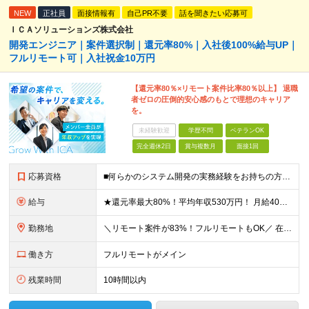
NEW
正社員
面接情報有
自己PR不要
話を聞きたい応募可
ＩＣＡソリューションズ株式会社
開発エンジニア｜案件選択制｜還元率80%｜入社後100%給与UP｜
フルリモート可｜入社祝金10万円
【還元率80％×リモート案件比率80％以上】 退職
者ゼロの圧倒的安心感のもとで理想のキャリア
を。
未経験歓迎
学歴不問
ベテランOK
完全週休2日
賞与複数月
面接1回
応募資格
■何らかのシステム開発の実務経験をお持ちの方(3年以上) ■学歴不問 ≪こんな方にピッタリ≫ □ スキルや経験に見合う正当な収入を得たい □ PGからSEへのステップアップなど上流工程に挑戦したい
給与
★還元率最大80%！平均年収530万円！ 月給40万円～60万円＋業績賞与 想定年収：年収500万円～800万円 ※スキルやご経験、担当案件により変動します ◎スキルや経験を考慮し、優遇します
勤務地
＼リモート案件が83%！フルリモートもOK／ 在宅勤務、または東京、神奈川、埼玉、千葉のプロジェクト先 ★リモート率83%！フルリモート案件も多数！ ★転居を伴う転勤はありません ■本社 東京都港区
働き方
フルリモートがメイン
残業時間
10時間以内