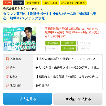
NEW
正社員
面接情報有
自己PR不要
話を聞きたい応募可
株式会社ＥＳ＆Ｃｏｍｐａｎｙ
タワマン専門の【賃貸サポート】◆5人1チーム制で未経験も安
心！離職率7％／テレアポ無
不動産営業の『孤独な個人戦』はもう終わり。
離職率7％を誇る『5名で1チーム制』で 一流のス
キルと安定を手に。
未経験歓迎
学歴不問
ベテランOK
完全週休2日
賞与複数月
面接1回
応募資格
【 完全未経験歓迎！ 営業にチャレンジしてみたい方歓迎 】 ◆学歴・経歴不問 ◆第二新卒歓迎 ◆人物重視の採用です！ ▼こんな方はぜひご応募ください ◎誠実な姿勢を持った方 ◎素直な方 ◎思いやり
給与
◆入社2年目・未経験入社で年収700万円の社員も 月給：25万円～30万円＋賞与（年2回）＋インセンティブ(平均：月25万～70万)＋随時昇給 ※経験・スキルを考慮して決定いたします ※上記には固
勤務地
【 転勤なし・御堂筋線「本町駅」より徒歩3分 】 ■本社： 大阪府大阪市中央区淡路町3丁目6-3 御堂筋MTRビル1階 ≪アクセスの良さ抜群！≫ ★大阪の2大主要駅「淀屋橋」「本町」の ちょうど中
残業時間
30時間以内
求人を見る
検討中に入れる