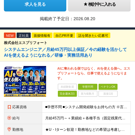
求人を見る
検討中に入れる
掲載終了予定日：
2026.08.20
NEW
正社員
面接情報有
自己PR不要
話を聞きたい応募可
株式会社エスプリフォート
システムエンジニア／月給45万円以上保証／今の経験を活かして
AIを使えるようになれる／研修・実務活用あり
AIに奪われる側ではなく、AIを使える側へ。エス
プリフォートなら、仕事で使えるようになりま
す。
未経験歓迎
学歴不問
ベテランOK
完全週休2日
賞与複数月
面接1回
応募資格
■学歴不問 ■システム開発経験をお持ちの方 ※言語・工程・業界は問いません 開発経験者は月給45万円以上保証 「給与も、仕事のやりがいも大切にしたい」 「今の開発経験を活かして給与を上げたい」 「
給与
月給45万円～＋業績給＋各種手当（固定残業代含む） ※経験・実績に応じ、当社規定により優遇 ※固定残業代として、月36時間分／9万8775円～を含みます。 ※超過分は別途支給いたします。 ※残業代と
勤務地
★U・Iターン歓迎！勤務地などの希望は考慮します ★転勤ナシ 【大阪本社】 大阪府大阪市西区江戸堀2-2-1 アズワン別館8F 【東京事業所】 東京都新宿区四谷4-6-10 ビクトリアセンタービル