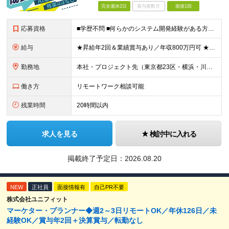
完全週休2日
賞与複数月
面接1回
応募資格
■学歴不問 ■何らかのシステム開発経験がある方（言語不問） ※プログラミング経験1年～程度の経験が浅い方も歓迎します！ ≪以下のような方を歓迎します≫ ■長期プロジェクトで、クライアントの課題解決に
給与
★昇給年2回＆業績賞与あり／年収800万円可 ★前職給与を考慮 ★ストックオプション付与あり（IPO間近） ★昇給制度あり ┗入社6カ月後に3％以上の昇給があります。その後、業績に合わせて適宜、昇給し
勤務地
本社・プロジェクト先（東京都23区・横浜・川崎・千葉・埼玉が中心）いずれかでの勤務となります（常駐は全体の1割程度！） 《本社》東京都港区虎ノ門3-5-1 虎ノ門37森ビル12F ※(変更の範囲)
働き方
リモートワーク相談可能
残業時間
20時間以内
求人を見る
検討中に入れる
掲載終了予定日：
2026.08.20
NEW
正社員
面接情報有
自己PR不要
株式会社ユニフィット
マーケター・プランナー◆週2～3日リモートOK／年休126日／未
経験OK／賞与年2回＋決算賞与／転勤なし