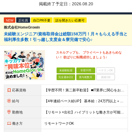
掲載終了予定日：
2026.08.20
NEW
正社員
自己PR不要
話を聞きたい応募可
株式会社HomeGrowin
未経験エンジニア/資格取得金は総額158万円！月々もらえる手当と
福利厚生多数！引っ越し支度金＆寮完備で安心♪
スキルアップも、 プライベートもあきらめな
い！ 欲ばりに転職成功しましょう♪
未経験歓迎
学歴不問
ベテランOK
完全週休2日
賞与複数月
面接1回
応募資格
【学歴不問！第二新卒歓迎】 ■IT業界に関心をお持ちの方 【IT業界未経験者の方へ】 ITエンジニアという仕事は、パソコンの前でずっとにらめっこを しているイメージがありますが、意外とそうではないん
給与
【4年連続ベース給UP】 基本給：24万円以上＋残業代(全額)＋各種手当 ※みなし残業なし ※基本給は経験や前職の給与を十分に考慮します ※交通費別途支給 ※6ヶ月間の試用期間があります（給与・待遇は
勤務地
【リモート×出社】ハイブリットな働き方が可能！ 東京、神奈川のプロジェクト先 ■本社 神奈川県横浜市神奈川区栄町3-12 パシフィックマークス横浜イースト6F ■事業所(東京都最寄駅のみ記載) サ
働き方
リモートワークOK