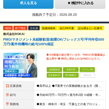
求人を見る
検討中に入れる
掲載終了予定日：
2026.08.20
NEW
終了間近
正社員
面接情報有
自己PR不要
話を聞きたい応募可
株式会社ROKAI
PMO/マネジメント未経験歓迎/副業OK/フレックス可/平均年収600
万円/案件待機時の給与100%保証
◆ DX推進の波が来ている今、PMOの市場価値は
急上昇中 ◆ 時代に求められるPMOになろう。
未経験歓迎
学歴不問
ベテランOK
完全週休2日
賞与複数月
面接1回
応募資格
◆高卒以上 ◆IT業界での実務経験がある方（開発・インフラ・サポート等、職種不問） ★マネジメント・PMOの経験は一切問いません！ ～こんな方は向いています～ ・2〜3人の小規模なチームで、リーダー
給与
◆月給40万円～70万円＋賞与年2回 ※経験・年齢・能力を考慮の上、当社規定により優遇いたします ※試用期間1ヶ月あり、待遇等に差異なし ※残業代別途全額支給 ＜平均年収600万円＞ 年収420万円
勤務地
◆東京・神奈川・埼玉・千葉などの各プロジェクト先 ※希望勤務地を考慮します。 ※お客様先の9割は、東京23区内です。 ※転居を伴う転勤はありません。 ※客先常駐の場合はクライアントのルールに準じます。