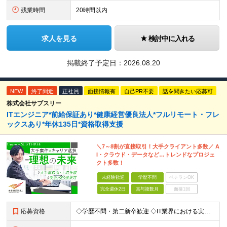
残業時間
20時間以内
求人を見る
検討中に入れる
掲載終了予定日：
2026.08.20
NEW
終了間近
正社員
面接情報有
自己PR不要
話を聞きたい応募可
株式会社サブスリー
ITエンジニア*前給保証あり*健康経営優良法人*フルリモート・フレ
ックスあり*年休135日*資格取得支援
＼7～8割が直接取引！大手クライアント多数／ A
I・クラウド・データなど…トレンドなプロジェ
クト多数！
未経験歓迎
学歴不問
ベテランOK
完全週休2日
賞与複数月
面接1回
応募資格
◇学歴不問・第二新卒歓迎 ◇IT業界における実務経験がある方（言語、工程、年数不問） ◇経験者・30歳以下の方は『書類選考無しの面接確約』 ☆経験者は『書類選考無しの面接確約』をお約束！ PM／PL