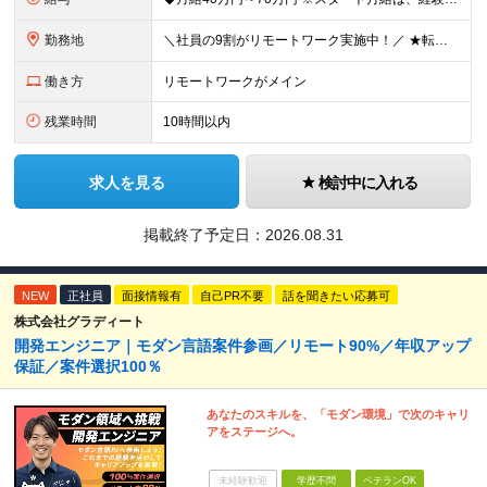
勤務地
＼社員の9割がリモートワーク実施中！／ ★転勤ナシ！ ★UIターン歓迎！ 関東、関西、東海、九州・中国エリアの各プロジェクト先から希望を優先して決定。 ※リモート案件も多数あり！ ◆関東エリア
働き方
リモートワークがメイン
残業時間
10時間以内
求人を見る
検討中に入れる
掲載終了予定日：
2026.08.31
NEW
正社員
面接情報有
自己PR不要
話を聞きたい応募可
株式会社グラディート
開発エンジニア｜モダン言語案件参画／リモート90%／年収アップ
保証／案件選択100％
あなたのスキルを、「モダン環境」で次のキャリ
アをステージへ。
未経験歓迎
学歴不問
ベテランOK