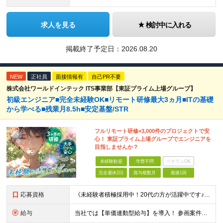
求人を見る
検討中に入れる
掲載終了予定日：
2026.08.20
NEW
正社員
面接情報有
自己PR不要
株式会社ワールドインテック ITS事業部【東証プライム上場グループ】
初級エンジニア■完全未経験OK■リモート研修最大3ヵ月■ITの基礎
から学べる■残業月8.5h■安定基盤/STR
フルリモート研修×3,000件のプロジェクトで安
心！ 東証プライム上場グループでエンジニアを
目指しませんか？
未経験歓迎
学歴不問
ベテランOK
完全週休2日
賞与複数月
面接1回
応募資格
《未経験者積極採用中！20代の方が活躍中です♪》 ◎約4割が実務未経験入社！ ■学歴・職歴は一切問いません！ ■第二新卒の方もお気軽にご相談ください♪ ■入社してから数年は、転勤の可能性があります
給与
当社では【単価連動型給与】を導入！ 参画案件の契約単価に連動して給与が決定。 還元率は単価の【70％～80％】と東証プライム上場グループとして高水準です！（社会保険料・教育コスト含む） ■関東：月給