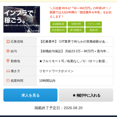
＼入社後 99％が『50～650万円』の年収UP！／
面接では入社5年間の「想定案件＆年収」をお伝
えします！
未経験歓迎
学歴不問
ベテランOK
完全週休2日
賞与複数月
面接1回
応募資格
【応募要件】 ◎IT業界で何らかの実務経験がある方 └2～3ヶ月の実務経験のある方は歓迎します！ 例）PCキッティングやモバイル通信基地局の業務経験者など インフラエンジニアとして経験のある方は、
給与
【前職給与保証】 月給23.3万～90万円＋賞与年2回＋インセンティブ ★年収1000万円以上の実績あり！ ※上記月給には月20～30時間分（2万9,300円～21万7,900円）の固定残業代を含み
勤務地
★フルリモート可／転勤なし／U・Iターン歓迎★ ◎勤務地は相談の上、ご自宅近くに調整します！ 【勤務地】 本社、または東京／埼玉／千葉／神奈川／愛知／仙台のクライアント先 ◎完全在宅（フルリモート）
働き方
リモートワークがメイン
残業時間
10時間以内
求人を見る
検討中に入れる
掲載終了予定日：
2026.08.20