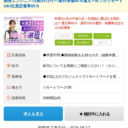
開発エンジニア/月給35万円～/案件単価80％還元＋α/フルリモート
OK/社員定着率95％
年間511名が中途入社！圧倒的に選ばれる理由
は!? 還元率80％・案件100％選択・待機率ほぼゼ
ロの好環境
未経験歓迎
学歴不問
ベテランOK
完全週休2日
賞与複数月
面接1回
応募資格
◆学歴不問 ◆開発経験をお持ちの方（経験年数不問） ＜こんな方は大歓迎！＞ ◎今の収入をもっと増やしたい ◎もっと上流の案件で活躍したい ◎将来のキャリアにつながる案件に携わりたい ◎自分のやりたい
給与
給与についてお気軽にご相談ください！（カジュアル面談可能） 月給35万円～＋各種手当＋賞与2回 ※固定残業代は、時間外労働の有無に関わらず40時間分を87,500円～支給 ※超過分は別途支給 ※試用
勤務地
◆2/3以上のプロジェクトでリモートワークを実施中！ ≪自社拠点≫ ・東京本社／東京都千代田区丸の内二丁目6番1号 丸の内パークビルディング6階 ・関西支社／⼤阪府⼤阪市中央区安⼟町2-3-13 ⼤
働き方
リモートワークOK
残業時間
20時間以内
求人を見る
検討中に入れる
掲載終了予定日：
2026.08.17