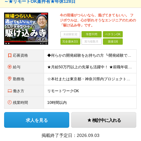
～★リモートOK案件有★年休128日
今の現場がつらいなら、逃げてきてもいい。 フ
ジボウルは、心が折れそうなエンジニアのための
「駆け込み寺」です。
未経験歓迎
学歴不問
ベテランOK
完全週休2日
賞与複数月
面接1回
応募資格
◆何らかの開発経験をお持ちの方 ┗開発経験ではなく、運用・保守経験があるという方も、お気軽にご応募ください！ ┗ブランク・転職回数は不問です！ ┗ネガティブな応募理由も歓迎です！ ※学歴不問 ☆活か
給与
★月給50万円以上の先輩も活躍中！ ★前職年収から80万円以上UP保証 月給35万円～ ※月給には固定残業代を含む(月20時間分/2万6000円～/超過分別途支給） ※残業がなくても上記支給(基本残
勤務地
☆本社または東京都・神奈川県内プロジェクト先での勤務となります ☆リモートワークOKの案件も多数あります(応相談) ☆転居を伴う転勤はありません ☆九州地方、北陸地方、北海道からの転職者も多数在籍！/
働き方
リモートワークOK
残業時間
10時間以内
求人を見る
検討中に入れる
掲載終了予定日：
2026.09.03