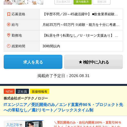
完全週休2日
賞与複数月
面接1回
応募資格
【学歴不問／20～45歳活躍中】 ■飲食業界経験および販売／サービスの経験がある方を歓迎します 例えば「もっとこうすれば売れるのに」というアイデアを形にしたい方、経営陣に近いポジションでビジネスを
給与
月給35万円～65万円 ※経験・能力を十分に考慮し決定。 ※月給35万円～48万円までは非管理職となりますので、 上記月給には、月30時間分の固定残業代（61,620円～84,508円）および月10
勤務地
【転居を伴う転勤なし／U・Iターン支援あり】 本社（恵比寿）または当社が運営する東京都内の直営店舗での勤務 ※配属先は経験・希望・プロジェクト内容を踏まえて決定します。 ★社宅・引越支援制度あり（
残業時間
30時間以内
求人を見る
検討中に入れる
掲載終了予定日：
2026.08.31
NEW
正社員
面接情報有
株式会社ボーグテクノロジー
ITエンジニア／受託開発のみ／エンド直案件90％・プロジェクト先
への常駐なし／週2リモート／フレックスタイム制
＼受託開発のみ・自社内開発100%・直取引90％