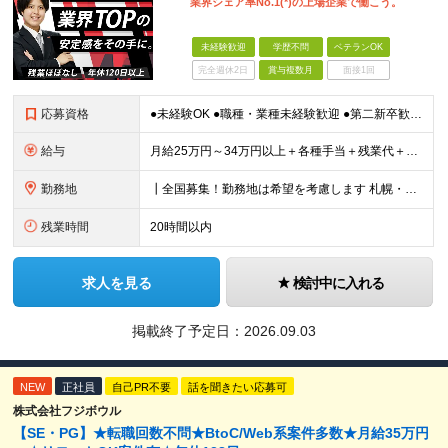
業界シェア率No.1(*)の上場企業で働こう。
未経験歓迎
学歴不問
ベテランOK
完全週休2日
賞与複数月
面接1回
応募資格
●未経験OK ●職種・業種未経験歓迎 ●第二新卒歓迎 ●学歴不問 ＜こんな方におすすめ！＞ ◎ホテル・アパレル・携帯販売など接客経験を活かしたい ◎「今の会社、この先が見えない」と感じている ◎上場
給与
月給25万円～34万円以上＋各種手当＋残業代＋賞与年2回（昨年度2～4ヶ月分） 初年度想定年収：350万円～ ＜クラス・経験別の月給目安＞ ■メンバークラス：月給25万円以上 ■店長やSVなどのマネ
勤務地
┃全国募集！勤務地は希望を考慮します 札幌・仙台・東京・横浜・静岡・名古屋・大阪・京都・広島・福岡 募集 ※上記のほか、全国に拠点あり ※キャリアアップやキャリアシフトに伴う転勤も一部ありますが、基
残業時間
20時間以内
求人を見る
検討中に入れる
掲載終了予定日：
2026.09.03
NEW
正社員
自己PR不要
話を聞きたい応募可
株式会社フジボウル
【SE・PG】★転職回数不問★BtoC/Web系案件多数★月給35万円