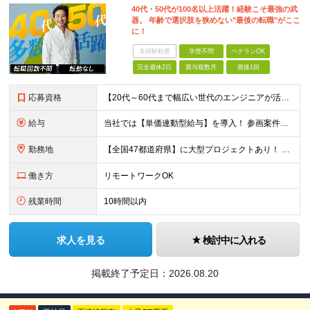
40代・50代が100名以上活躍！経験こそ最強の武
器。 年齢で選択肢を狭めない"最後の転職"がここ
に！
未経験歓迎
学歴不問
ベテランOK
完全週休2日
賞与複数月
面接1回
応募資格
【20代～60代まで幅広い世代のエンジニアが活躍してます】 ■学歴不問 ■転職回数不問 ■開発経験（年数不問）をお持ちの方
給与
当社では【単価連動型給与】を導入！ 参画案件の契約単価に連動して給与が決定。 還元率は単価の【70％～80％】と東証プライム上場グループとして高水準です！（社会保険料・教育コスト含む） ■関東：月給
勤務地
【全国47都道府県】に大型プロジェクトあり！ 主要勤務地： 北海道/宮城県/栃木県/埼玉県/千葉県/東京都/神奈川県/愛知県/大阪府/京都府/兵庫県/広島県/福岡県/熊本県 ※勤務エリアは、あなたの
働き方
リモートワークOK
残業時間
10時間以内
求人を見る
検討中に入れる
掲載終了予定日：
2026.08.20