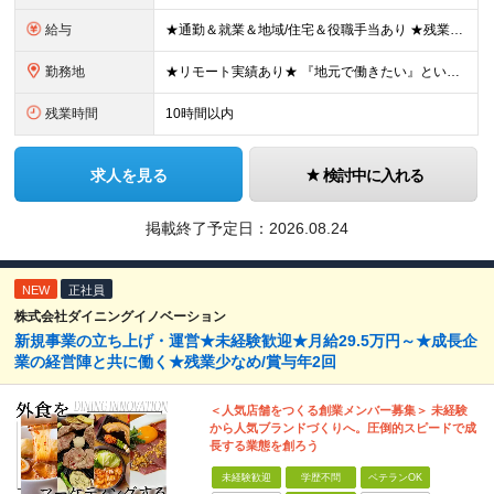
給与
★通勤＆就業＆地域/住宅＆役職手当あり ★残業代は全額支給 ★選べる給与制度あり！ ■東京・神奈川・千葉・埼玉勤務の場合 月給24.5万円～55万円＋諸手当 （残業代は全額支給） (20,000円の
勤務地
★リモート実績あり★ 『地元で働きたい』という希望に、業界トップクラス約7,000件の取引事業所数、90,000件以上のプロジェクトから検討をいたします。 全国の取引先での就業となります（沖縄を除
残業時間
10時間以内
求人を見る
検討中に入れる
掲載終了予定日：
2026.08.24
NEW
正社員
株式会社ダイニングイノベーション
新規事業の立ち上げ・運営★未経験歓迎★月給29.5万円～★成長企
業の経営陣と共に働く★残業少なめ/賞与年2回
＜人気店舗をつくる創業メンバー募集＞ 未経験
から人気ブランドづくりへ。圧倒的スピードで成
長する業態を創ろう
未経験歓迎
学歴不問
ベテランOK