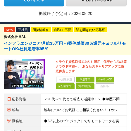
掲載終了予定日：
2026.08.20
NEW
正社員
面接情報有
自己PR不要
話を聞きたい応募可
株式会社 HAL
インフラエンジニア/月給35万円～/案件単価80％還元＋α/フルリモ
ートOK/社員定着率95％
クラウド資格取得119名！ 運用・保守からAWS等
クラウド構築へ、 あなたのキャリアアップに徹
底伴走します
未経験歓迎
学歴不問
ベテランOK
完全週休2日
賞与複数月
面接1回
応募資格
＜20代～50代まで幅広く活躍中！＞ ◆学歴不問 ◆何らかのインフラ関連の実務経験 ★経験年数不問/運用監視レベルも歓迎 ＜こんな方は大歓迎！＞ ◎今の収入に不満がある ◎もっと上流の案件で活躍した
給与
給与についてお気軽にご相談ください！（カジュアル面談可能） 月給35万円～＋各種手当＋賞与2回 ※固定残業代は、時間外労働の有無に関わらず40時間分を87,500円～支給 ※超過分は別途支給 ※試用
勤務地
◆2/3以上のプロジェクトでリモートワークを実施中！ ≪自社拠点≫ ・東京本社／東京都千代田区丸の内二丁目6番1号 丸の内パークビルディング6階 ・関西支社／⼤阪府⼤阪市中央区安⼟町2-3-13 ⼤