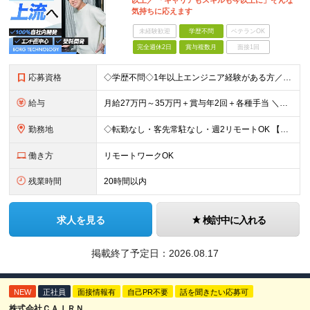
以上／ 「キャリアもスキルも今以上に」そんな
気持ちに応えます
未経験歓迎
学歴不問
ベテランOK
完全週休2日
賞与複数月
面接1回
応募資格
◇学歴不問◇1年以上エンジニア経験がある方／人柄重視の採用です 必須条件―MUST― ■1年以上エンジニア経験がある方 ■C#、Java、Node.js、VB.NETを使った実務経験がある方 ＼こ
給与
月給27万円～35万円＋賞与年2回＋各種手当 ＼豊かな経験がある方はさらに加給！／ 月給35万円～40万円＋賞与年2回＋各種手当 ※ご経験やスキル、前職給等を考慮して給与額を決定します
勤務地
◇転勤なし・客先常駐なし・週2リモートOK 【本社】東京都台東区上野7-2-8 岡田タイルビル702 【第1分室】東京都台東区上野7-6-10 MSKビル4階 【第2分室】東京都台東区上野7-8-2
働き方
リモートワークOK
残業時間
20時間以内
求人を見る
検討中に入れる
掲載終了予定日：
2026.08.17
NEW
正社員
面接情報有
自己PR不要
話を聞きたい応募可
株式会社ＣＡＩＲＮ