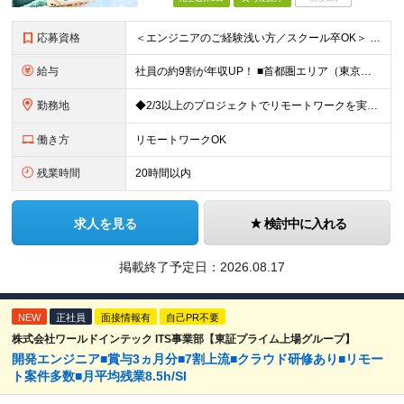
応募資格
＜エンジニアのご経験浅い方／スクール卒OK＞ ◆学歴不問 ◆未経験OK ＜こんな方は大歓迎！＞ ◎今の収入に不満がある方 ◎新しい言語・スキルに挑戦したい方 ◎腰を据えて活躍したい方 ◎頑張りを評価
給与
社員の約9割が年収UP！ ■首都圏エリア（東京、神奈川、千葉、埼玉勤務） 月給25万円～26万円（固定残業代含む） ※固定残業代は、時間外労働の有無に関わらず17時間分を30,000円～31,200
勤務地
◆2/3以上のプロジェクトでリモートワークを実施中！ ≪自社拠点≫ ・東京本社／東京都千代田区丸の内二丁目6番1号 丸の内パークビルディング6階 ・関西支社／⼤阪府⼤阪市中央区安⼟町2-3-13 ⼤
働き方
リモートワークOK
残業時間
20時間以内
求人を見る
検討中に入れる
掲載終了予定日：
2026.08.17
NEW
正社員
面接情報有
自己PR不要
株式会社ワールドインテック ITS事業部【東証プライム上場グループ】
開発エンジニア■賞与3ヵ月分■7割上流■クラウド研修あり■リモー
ト案件多数■月平均残業8.5h/SI