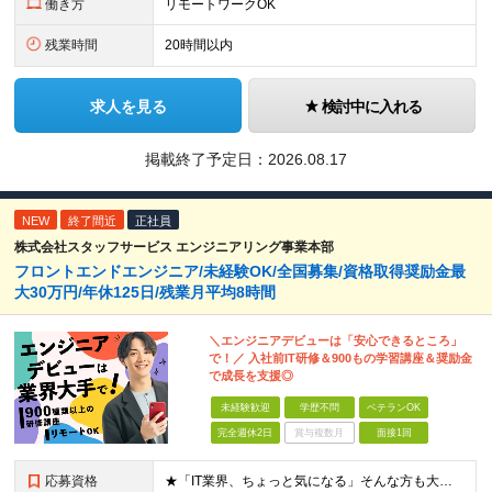
働き方
リモートワークOK
残業時間
20時間以内
求人を見る
検討中に入れる
掲載終了予定日：
2026.08.17
NEW
終了間近
正社員
株式会社スタッフサービス エンジニアリング事業本部
フロントエンドエンジニア/未経験OK/全国募集/資格取得奨励金最
大30万円/年休125日/残業月平均8時間
＼エンジニアデビューは「安心できるところ」
で！／ 入社前IT研修＆900もの学習講座＆奨励金
で成長を支援◎
未経験歓迎
学歴不問
ベテランOK
完全週休2日
賞与複数月
面接1回
応募資格
★「IT業界、ちょっと気になる」そんな方も大歓迎！ ■学歴不問 ■未経験・第二新卒歓迎 ■知識・経験はこれから身につけていければOK！ □■ステップアップ■□ 社内システム開発やインフラ構築などジャ