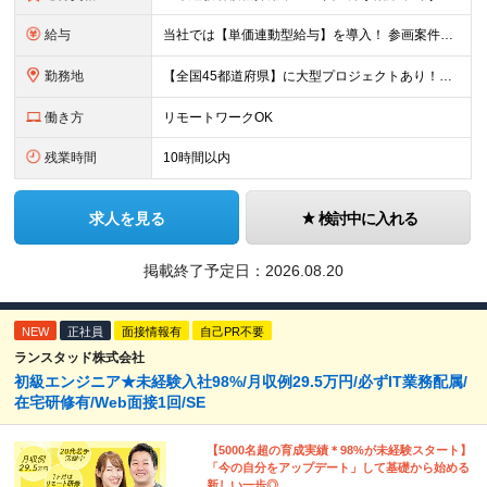
給与
当社では【単価連動型給与】を導入！ 参画案件の契約単価に連動して給与が決定。 還元率は単価の【70％～80％】と東証プライム上場グループとして高水準です！（社会保険料・教育コスト含む） ■関東：月給
勤務地
【全国45都道府県】に大型プロジェクトあり！※ 四国・沖縄を除く 主要勤務地： 北海道/宮城県/栃木県/埼玉県/千葉県/東京都/神奈川県/愛知県/大阪府/京都府/兵庫県/広島県/福岡県/熊本県 ※勤
働き方
リモートワークOK
残業時間
10時間以内
求人を見る
検討中に入れる
掲載終了予定日：
2026.08.20
NEW
正社員
面接情報有
自己PR不要
ランスタッド株式会社
初級エンジニア★未経験入社98%/月収例29.5万円/必ずIT業務配属/
在宅研修有/Web面接1回/SE
【5000名超の育成実績＊98%が未経験スタート】
「今の自分をアップデート」して基礎から始める
新しい一歩◎