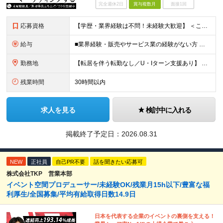
完全週休2日
賞与複数月
面接1回
応募資格
【学歴・業界経験は不問！未経験大歓迎】 ＜こんな方、大歓迎！＞ ・新しいことにイチから挑戦し、ワクワクする熱量を味わいたい方 ・毎日同じことの繰り返しから抜け出したい方 ・新しいブランドづくりに興味
給与
■業界経験・販売やサービス業の経験がない方 月給29.5万円～ ※固定残業手当（51,937円～/月30時間分）、固定深夜割増手当（3,463円～月10時間分） ■外食業界で店長・副店長等の経験をお
勤務地
【転居を伴う転勤なし／U・Iターン支援あり】 本社（恵比寿）または当社が運営する東京都内の直営店舗での勤務 ※配属先は経験・希望・プロジェクト内容を踏まえて決定します。 ★社宅・引越支援制度あり（
残業時間
30時間以内
求人を見る
検討中に入れる
掲載終了予定日：
2026.08.31
NEW
正社員
自己PR不要
話を聞きたい応募可
株式会社TKP 営業本部
イベント空間プロデューサー/未経験OK/残業月15h以下/豊富な福
利厚生/全国募集/平均有給取得日数14.9日
日本を代表する企業のイベントの裏側を支える！