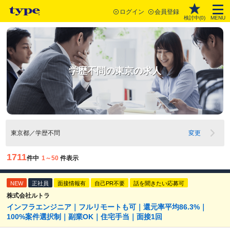
ログイン
会員登録
検討中(
0
)
MENU
学歴不問の東京の求人
東京都／学歴不問
変更
1711
件中
1～50
件表示
NEW
正社員
面接情報有
自己PR不要
話を聞きたい応募可
株式会社ルトラ
インフラエンジニア｜フルリモートも可｜還元率平均86.3%｜
100%案件選択制｜副業OK｜住宅手当｜面接1回