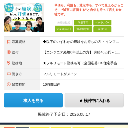
単価も、利益も、還元率も、すべて見えるからこ
そ、 “誠実に評価する”と自信を持って言える会
社です。
未経験歓迎
学歴不問
ベテランOK
完全週休2日
賞与複数月
面接1回
応募資格
◆以下のいずれかの経験をお持ちの方 ・インフラ設計・構築の実務経験（オンプレ/クラウドどちらもOK） ・クラウド環境下での運用保守に関する実務経験 ◆学歴不問 ＜こんな方は特に歓迎します＞ ◎これま
給与
【エンジニア経験6年以上の方】 月給46万円～100万円（固定残業代含む） ※上記月給には月30時間分の固定残業代（月8万7,400円～月19万円）を含む。超過分は全額支給。 【エンジニア経験4年以
勤務地
★フルリモート勤務も可（全国応募OK/住宅手当を支給します） ※案件によって常駐が必要になる場合があります。 ※希望がない限り、転勤はありません ※U・Iターン歓迎 ★ルトラの社員は全国各地で活躍中
働き方
フルリモートがメイン
残業時間
10時間以内
求人を見る
検討中に入れる
掲載終了予定日：
2026.08.17