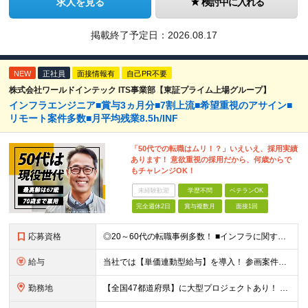
求人を見る
検討中に入れる
掲載終了予定日：
2026.08.17
NEW
正社員
面接情報有
自己PR不要
株式会社ワールドインテック ITS事業部【東証プライム上場グループ】
インフラエンジニア■賞与3ヵ月分■7割上流■希望重視のアサイン■
リモート案件多数■月平均残業8.5h/INF
「50代での転職はムリ！？」いえいえ、採用実績
あります！ 意欲重視の採用だから、何歳からで
もチャレンジOK！
未経験歓迎
学歴不問
ベテランOK
完全週休2日
賞与複数月
面接1回
応募資格
◎20～60代の転職事例多数！ ■インフラに関する何らかのご経験 ■学歴不問/転職回数は一切不問！
給与
当社では【単価連動型給与】を導入！ 参画案件の契約単価に連動して給与が決定。 還元率は単価の【70％～80％】と東証プライム上場グループとして高水準です！（社会保険料・教育コスト含む） ■関東：月給
勤務地
【全国47都道府県】に大型プロジェクトあり！ 主要勤務地： 北海道/宮城県/栃木県/埼玉県/千葉県/東京都/神奈川県/愛知県/大阪府/京都府/兵庫県/広島県/福岡県/熊本県 ※勤務エリアは、あなたの