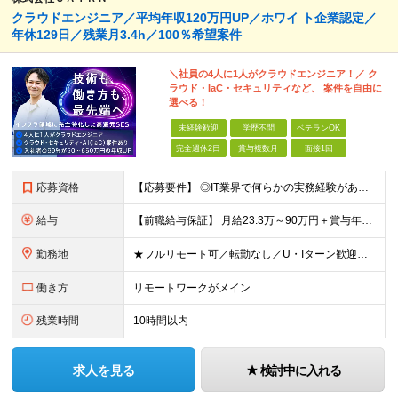
クラウドエンジニア／平均年収120万円UP／ホワイ ト企業認定／
年休129日／残業月3.4h／100％希望案件
＼社員の4人に1人がクラウドエンジニア！／ ク
ラウド・IaC・セキュリティなど、 案件を自由に
選べる！
未経験歓迎
学歴不問
ベテランOK
完全週休2日
賞与複数月
面接1回
応募資格
【応募要件】 ◎IT業界で何らかの実務経験がある方 └2～3ヶ月の実務経験のある方は歓迎します！ 例）PCキッティングやモバイル通信基地局の業務経験者など インフラエンジニアとして経験のある方は、
給与
【前職給与保証】 月給23.3万～90万円＋賞与年2回＋インセンティブ ★年収1000万円以上の実績あり！ ※上記月給には月20～30時間分（2万9,300円～21万7,900円）の固定残業代を含み
勤務地
★フルリモート可／転勤なし／U・Iターン歓迎★ ◎勤務地は相談の上、ご自宅近くに調整します！ 【勤務地】 本社、または東京／埼玉／千葉／神奈川／愛知／仙台のクライアント先 ◎完全在宅（フルリモート）
働き方
リモートワークがメイン
残業時間
10時間以内
求人を見る
検討中に入れる