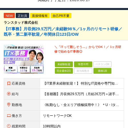
NEW
正社員
面接情報有
自己PR不要
ランスタッド株式会社
【IT事務】月収例29.5万円／未経験98％／1ヶ月のリモート研修／
既卒・第二新卒歓迎／年間休日123日/OW
＼「ITって難しそう…」からでOK！／ 1ヶ月研
修で始めるIT事務◎
未経験歓迎
学歴不問
ベテランOK
完全週休2日
賞与複数月
面接1回
応募資格
【IT業界未経験歓迎！】 特別なIT資格や専門知識は必要ありません。 ・学歴不問（文系・理系不問） ・第二新卒、既卒の方も歓迎 ・20代を中心に幅広い年代が活躍中 ・基本的なPC操作ができる方 ・タ
給与
【首都圏】月収例29.5万円（月給26万円＋諸手当） 【東海・関西】月収例28.5万円（月給25万円＋諸手当） 【九州】月収例26万円（月給23万円＋諸手当） ※経験・スキル・前職給与を踏まえ、総合
勤務地
《転勤なし・全エリア積極採用中！》 ＊U・Iターンも歓迎 ＊研修はオンライン実施 ★勤務エリアは下記よりお選びいただけます★ 【首都圏】東京・神奈川・千葉・埼玉 【東海】愛知 【関西】大阪、京都、兵庫
働き方
リモートワークOK
残業時間
10時間以内