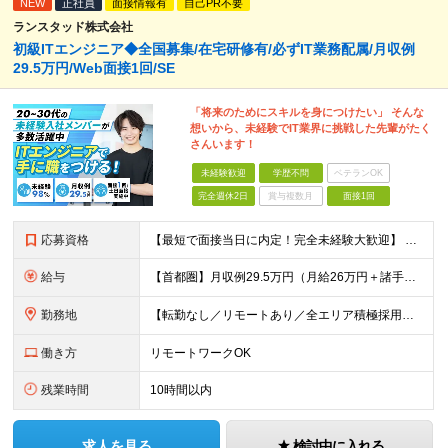
NEW
正社員
面接情報有
自己PR不要
ランスタッド株式会社
初級ITエンジニア◆全国募集/在宅研修有/必ずIT業務配属/月収例
29.5万円/Web面接1回/SE
「将来のためにスキルを身につけたい」 そんな
想いから、未経験でIT業界に挑戦した先輩がたく
さんいます！
未経験歓迎
学歴不問
ベテランOK
完全週休2日
賞与複数月
面接1回
応募資格
【最短で面接当日に内定！完全未経験大歓迎】 ・業種／職種未経験歓迎 ・社会人デビュー、第二新卒、既卒者大歓迎 ・学歴不問（文系、理系不問） ・20代～30代、男女問わず活躍中 ・服装、髪色自由 ・明確
給与
【首都圏】月収例29.5万円（月給26万円＋諸手当） 【東海・関西】月収例28.5万円（月給25万円＋諸手当） 【九州】月収例26万円（月給23万円＋諸手当） ※経験・スキル・前職給与を踏まえ、総合
勤務地
【転勤なし／リモートあり／全エリア積極採用中】 ・大手企業のプロジェクトが中心 ・勤務エリアは希望を考慮し決定 ・研修はリモートメインで実施します ・U&Iターンの方も大歓迎◎ ＜主なエリア＞ ■首
働き方
リモートワークOK
残業時間
10時間以内
求人を見る
検討中に入れる