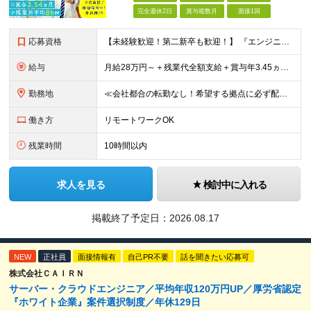
完全週休2日
賞与複数月
面接1回
応募資格
【未経験歓迎！第二新卒も歓迎！】 『エンジニアになりたい』意欲があれば歓迎です！ 以下のような方も尚歓迎です！ ・学生時代に情報系の学部で学んでいた方 ・ITスクールや独学でプログラミングを学んだこ
給与
月給28万円～＋残業代全額支給＋賞与年3.45ヵ月(東京) 月給25万円～＋残業代全額支給＋賞与年3.45ヵ月(新潟・長岡) 入社時想定年収： 392万円～ (東京) 350万円～ (新潟・長岡)
勤務地
≪会社都合の転勤なし！希望する拠点に必ず配属します。新潟Uターン・Iターン大歓迎！≫ 首都圏(東京、神奈川、千葉、埼玉)または新潟市、長岡市周辺のお客様先または各拠点での勤務となります。 ■東京支社
働き方
リモートワークOK
残業時間
10時間以内
求人を見る
検討中に入れる
掲載終了予定日：
2026.08.17
NEW
正社員
面接情報有
自己PR不要
話を聞きたい応募可
株式会社ＣＡＩＲＮ
サーバー・クラウドエンジニア／平均年収120万円UP／厚労省認定
『ホワイト企業』案件選択制度／年休129日