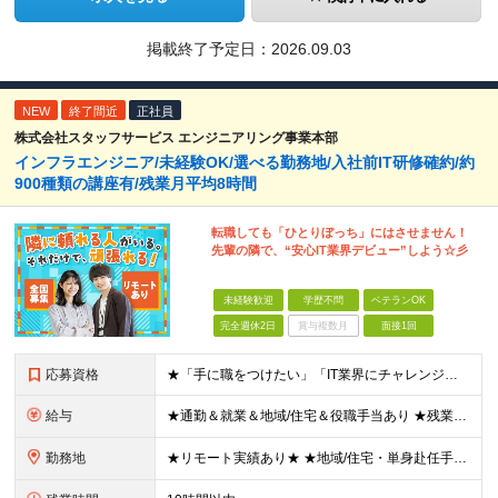
掲載終了予定日：
2026.09.03
NEW
終了間近
正社員
株式会社スタッフサービス エンジニアリング事業本部
インフラエンジニア/未経験OK/選べる勤務地/入社前IT研修確約/約
900種類の講座有/残業月平均8時間
転職しても「ひとりぼっち」にはさせません！
先輩の隣で、“安心IT業界デビュー”しよう☆彡
未経験歓迎
学歴不問
ベテランOK
完全週休2日
賞与複数月
面接1回
応募資格
★「手に職をつけたい」「IT業界にチャレンジしたい」方歓迎！ ■学歴不問 ■IT知識・理系文系不問！未経験・第二新卒OK ★ITサポート・IT事務やエンジニアの経験をお持ちの方は優遇します！ 地方在
給与
★通勤＆就業＆地域/住宅＆役職手当あり ★残業代は全額支給 ★選べる給与制度あり！ ■東京・神奈川・千葉・埼玉勤務の場合 月給24.5万円～55万円＋諸手当 （残業代は全額支給） (20,000円の
勤務地
★リモート実績あり★ ★地域/住宅・単身赴任手当などサポートも万全 ★転任費用や寮・社宅制度も完備しています ★勤務地については希望を考慮の上、決定します ★面接地エリアでの就業率92％以上！ 『地