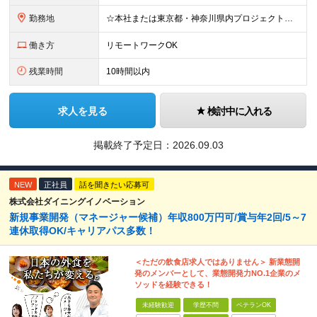
勤務地
☆本社または東京都・神奈川県内プロジェクト先での勤務となります ☆リモートワークOKの案件も多数あります(応相談) ☆転居を伴う転勤はありません ☆九州地方、北陸地方、北海道からの転職者も多数在籍！/
働き方
リモートワークOK
残業時間
10時間以内
求人を見る
検討中に入れる
掲載終了予定日：
2026.09.03
NEW
正社員
話を聞きたい応募可
株式会社ダイニングイノベーション
新規事業開発（マネージャー候補）年収800万円可/賞与年2回/5～7
連休取得OK/キャリアパス多数！
＜ただの飲食店求人ではありません＞ 新業態開
発のメンバーとして、業態開発力NO.1企業のメ
ソッドを経験できる！
未経験歓迎
学歴不問
ベテランOK