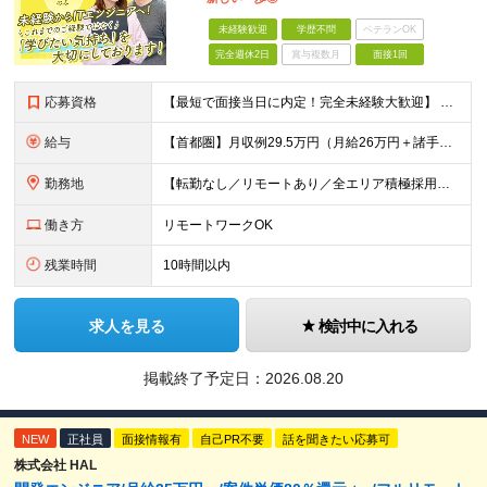
未経験歓迎
学歴不問
ベテランOK
完全週休2日
賞与複数月
面接1回
応募資格
【最短で面接当日に内定！完全未経験大歓迎】 ・業種／職種未経験歓迎 ・社会人デビュー、第二新卒、既卒者大歓迎 ・学歴不問（文系、理系不問） ・20代～30代、男女問わず活躍中 ・服装、髪色自由 ・明確
給与
【首都圏】月収例29.5万円（月給26万円＋諸手当） 【東海・関西】月収例28.5万円（月給25万円＋諸手当） 【九州】月収例26万円（月給23万円＋諸手当） ※経験・スキル・前職給与を踏まえ、総合
勤務地
【転勤なし／リモートあり／全エリア積極採用】 ・大手企業のプロジェクト中心 ・勤務エリアや配属先は希望を考慮 ・研修はリモートメインで実施 ・UIターン歓迎 ＜主なエリア＞ ■首都圏…東京・神奈川・
働き方
リモートワークOK
残業時間
10時間以内
求人を見る
検討中に入れる
掲載終了予定日：
2026.08.20
NEW
正社員
面接情報有
自己PR不要
話を聞きたい応募可
株式会社 HAL