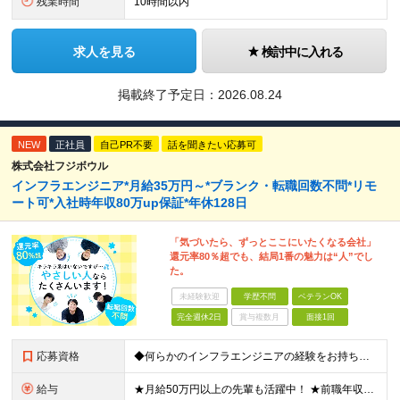
残業時間
10時間以内
求人を見る
検討中に入れる
掲載終了予定日：
2026.08.24
NEW
正社員
自己PR不要
話を聞きたい応募可
株式会社フジボウル
インフラエンジニア*月給35万円～*ブランク・転職回数不問*リモ
ート可*入社時年収80万up保証*年休128日
「気づいたら、ずっとここにいたくなる会社」
還元率80％超でも、結局1番の魅力は“人”でし
た。
未経験歓迎
学歴不問
ベテランOK
完全週休2日
賞与複数月
面接1回
応募資格
◆何らかのインフラエンジニアの経験をお持ちの方 ┗設計・構築経験だけではなく、運用・保守経験があるという方も、お気軽にご応募ください！ ┗ブランク・転職回数は不問です！ ┗ネガティブな応募理由も歓迎で
給与
★月給50万円以上の先輩も活躍中！ ★前職年収から80万円以上UP保証 月給35万円～ ※月給には固定残業代を含む(月20時間分/2万6000円～/超過分別途支給） ※残業がなくても上記支給(基本残