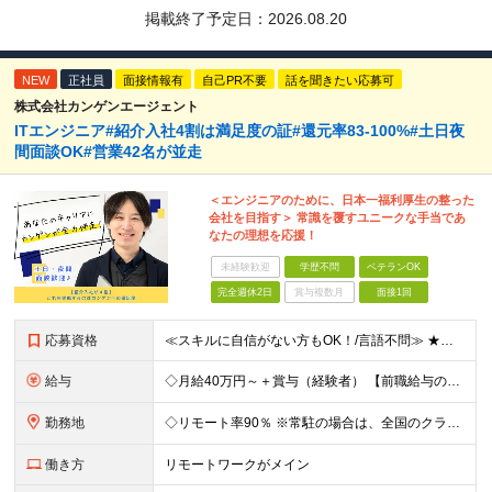
掲載終了予定日：
2026.08.20
NEW
正社員
面接情報有
自己PR不要
話を聞きたい応募可
株式会社カンゲンエージェント
ITエンジニア#紹介入社4割は満足度の証#還元率83-100%#土日夜
間面談OK#営業42名が並走
＜エンジニアのために、日本一福利厚生の整った
会社を目指す＞ 常識を覆すユニークな手当であ
なたの理想を応援！
未経験歓迎
学歴不問
ベテランOK
完全週休2日
賞与複数月
面接1回
応募資格
≪スキルに自信がない方もOK！/言語不問≫ ★第二新卒歓迎・ブランクがある方も歓迎！ ◆学歴不問 ◆微経験OK（何らかのエンジニア実務経験を1年以上お持ちの方） ＼エンジニアの皆様の不満を解決しま
給与
◇月給40万円～＋賞与（経験者） 【前職給与の総収入額を保証】 ※上記には固定残業代（30時間分／6万7000円～）が含まれています。超過分は時間外手当を別途支給。 ※試用期間3ヶ月（期間中は契約社員
勤務地
◇リモート率90％ ※常駐の場合は、全国のクライアント案件にアサイン予定（東京・神奈川・埼玉・千葉・愛知・大阪・福岡メイン） 【拠点】 ◆本社／東京都渋谷区道玄坂1丁目10番8号 渋谷道玄坂東急ビル
働き方
リモートワークがメイン