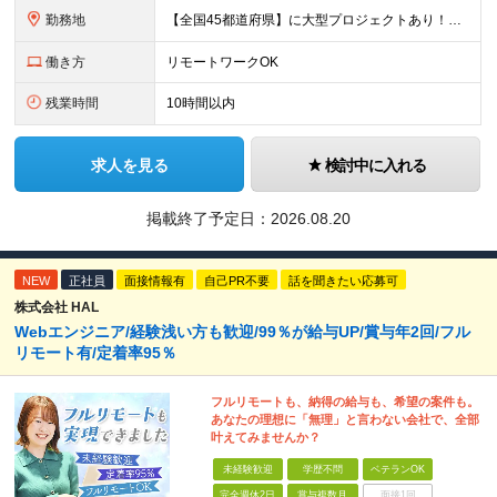
勤務地
【全国45都道府県】に大型プロジェクトあり！※ 四国・沖縄を除く 主要勤務地： 北海道/宮城県/栃木県/埼玉県/千葉県/東京都/神奈川県/愛知県/大阪府/京都府/兵庫県/広島県/福岡県/熊本県 ※勤
働き方
リモートワークOK
残業時間
10時間以内
求人を見る
検討中に入れる
掲載終了予定日：
2026.08.20
NEW
正社員
面接情報有
自己PR不要
話を聞きたい応募可
株式会社 HAL
Webエンジニア/経験浅い方も歓迎/99％が給与UP/賞与年2回/フル
リモート有/定着率95％
フルリモートも、納得の給与も、希望の案件も。
あなたの理想に「無理」と言わない会社で、全部
叶えてみませんか？
未経験歓迎
学歴不問
ベテランOK
完全週休2日
賞与複数月
面接1回