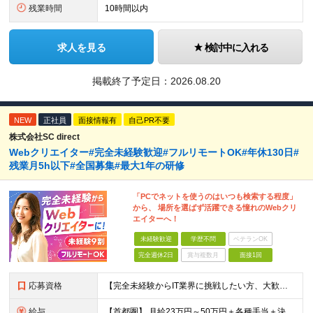
残業時間
10時間以内
求人を見る
検討中に入れる
掲載終了予定日：
2026.08.20
NEW
正社員
面接情報有
自己PR不要
株式会社SC direct
Webクリエイター#完全未経験歓迎#フルリモートOK#年休130日#
残業月5h以下#全国募集#最大1年の研修
「PCでネットを使うのはいつも検索する程度」
から、 場所を選ばず活躍できる憧れのWebクリ
エイターへ！
未経験歓迎
学歴不問
ベテランOK
完全週休2日
賞与複数月
面接1回
応募資格
【完全未経験からIT業界に挑戦したい方、大歓迎！】 ●応募年齢制限：34歳まで（若年層の長期キャリア形成を図るため） ★学歴不問・転職回数不問 ★第二新卒・社会人デビューOK 【こんな方を求めていま
給与
【首都圏】 月給23万円～50万円＋各種手当＋決算賞与 【大阪】 月給22万円～50万円＋各種手当＋決算賞与 【愛知】 月給21.5万円～50万円＋各種手当＋決算賞与 【福岡・宮城】 月給20万