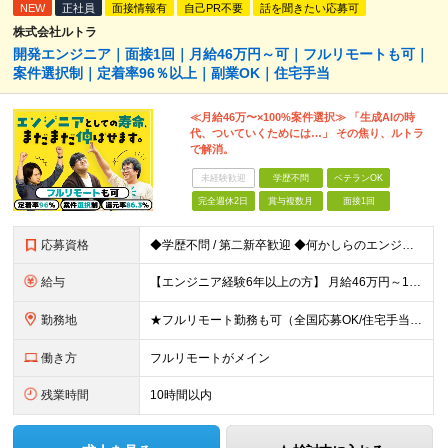
NEW
正社員
面接情報有
自己PR不要
話を聞きたい応募可
株式会社ルトラ
開発エンジニア｜面接1回｜月給46万円～可｜フルリモートも可｜
案件選択制｜定着率96％以上｜副業OK｜住宅手当
≪月給46万〜×100%案件選択≫ 「生成AIの時
代、ついていくためには…」 その焦り、ルトラ
で解消。
未経験歓迎
学歴不問
ベテランOK
完全週休2日
賞与複数月
面接1回
応募資格
◆学歴不問 / 第二新卒歓迎 ◆何かしらのエンジニア経験をお持ちの方 （言語・期間・フェーズ不問） 経験浅めの方も遠慮なくご応募ください！ ■入社前Q＆A ────── ◎実力に見合った報酬が手に
給与
【エンジニア経験6年以上の方】 月給46万円～100万円（固定残業代含む） ※上記月給には月30時間分の固定残業代（月8万7,400円～月19万円）を含む。超過分は全額支給。 【エンジニア経験4年以
勤務地
★フルリモート勤務も可（全国応募OK/住宅手当を支給します） ※案件によって常駐が必要になる場合があります。 ※希望がない限り、転勤はありません ※U・Iターン歓迎 ★ルトラの社員は全国各地で活躍中
働き方
フルリモートがメイン
残業時間
10時間以内