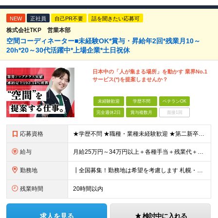
NEW
正社員
自己PR不要
話を聞きたい応募可
株式会社TKP 営業本部
空間コーディネーター■未経験OK*賞与・昇給年2回*残業月10～
20h*20～30代活躍中*上場企業*土日祝休
日本中の「人が集まる場所」を動かす 業界No.1
サービス(*)を提案しませんか？
未経験歓迎
学歴不問
ベテランOK
完全週休2日
賞与複数月
面接1回
応募資格
★学歴不問 ★職種・業種未経験歓迎 ★第二新卒歓迎 ＜こんな方にオススメ＞ ◎一つの商材ではなく、幅広い提案で勝負したい ◎成長企業でスケールの大きい仕事に挑戦したい ◎実力を評価されたい＆腰を据え
給与
月給25万円～34万円以上＋各種手当＋残業代＋賞与年2回 初年度想定年収：348万円～ ※経験・能力を考慮のうえ優遇します。 ※上記にはエリア給（10,000円～15,000円）、見込み残業代（20
勤務地
┃全国募集！勤務地は希望を考慮します 札幌・仙台・東京・横浜・金沢・名古屋・大阪・京都・広島・福岡 募集 ※上記のほか、全国に拠点あり ※キャリアアップやキャリアシフトに伴う転勤も一部ありますが、基
残業時間
20時間以内
求人を見る
検討中に入れる