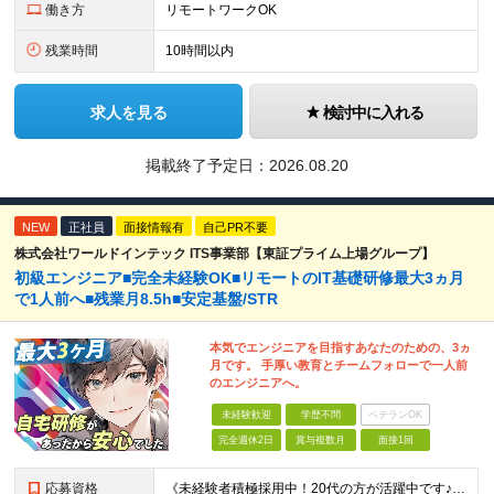
働き方
リモートワークOK
残業時間
10時間以内
求人を見る
検討中に入れる
掲載終了予定日：
2026.08.20
NEW
正社員
面接情報有
自己PR不要
株式会社ワールドインテック ITS事業部【東証プライム上場グループ】
初級エンジニア■完全未経験OK■リモートのIT基礎研修最大3ヵ月
で1人前へ■残業月8.5h■安定基盤/STR
本気でエンジニアを目指すあなたのための、3ヵ
月です。 手厚い教育とチームフォローで一人前
のエンジニアへ。
未経験歓迎
学歴不問
ベテランOK
完全週休2日
賞与複数月
面接1回
応募資格
《未経験者積極採用中！20代の方が活躍中です♪》 ◎約4割が実務未経験入社！ ■学歴・職歴は一切問いません！ ■第二新卒の方もお気軽にご相談ください♪ ■入社してから数年は、転勤の可能性があります