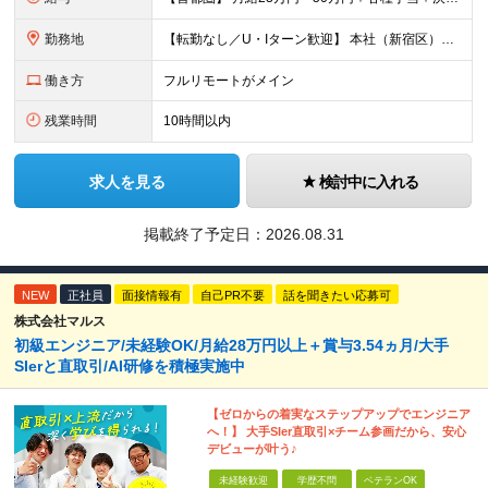
勤務地
【転勤なし／U・Iターン歓迎】 本社（新宿区）、大阪支店、名古屋支店または東京都・神奈川県・千葉県・埼玉県・愛知県・大阪府・福岡県をはじめ、全国のプロジェクト先 ※ご希望を最大限考慮して配属先を決定
働き方
フルリモートがメイン
残業時間
10時間以内
求人を見る
検討中に入れる
掲載終了予定日：
2026.08.31
NEW
正社員
面接情報有
自己PR不要
話を聞きたい応募可
株式会社マルス
初級エンジニア/未経験OK/月給28万円以上＋賞与3.54ヵ月/大手
SIerと直取引/AI研修を積極実施中
【ゼロからの着実なステップアップでエンジニア
へ！】 大手SIer直取引×チーム参画だから、安心
デビューが叶う♪
未経験歓迎
学歴不問
ベテランOK