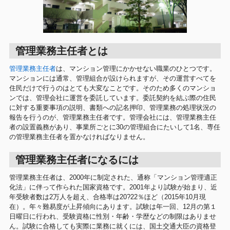
管理業務主任者とは
管理業務主任者
は、マンション管理にかかせない職業のひとつです。
マンションには通常、管理組合が設けられますが、その運営すべてを
住民だけで行うのはとても大変なことです。そのため多くのマンショ
ンでは、管理会社に運営を委託しています。委託契約を結ぶ際の住民
に対する重要事項の説明、書類への記名押印、管理業務の処理状況の
報告を行うのが、管理業務主任者です。管理会社には、管理業務主任
者の設置義務があり、事業所ごとに30の管理組合にたいして1名、専任
の管理業務主任者を置かなければなりません。
管理業務主任者になるには
管理業務主任者は、2000年に制定された、通称「マンション管理適正
化法」に伴って作られた国家資格です。2001年より試験が始まり、近
年受験者数は2万人を超え、合格率は20?22％ほど（2015年10月現
在）。年々難易度が上昇傾向にあります。試験は年一回、12月の第１
日曜日に行われ、受験資格に性別・年齢・学歴などの制限はありませ
ん。試験に合格しても実際に業務に就くには、国土交通大臣の資格登