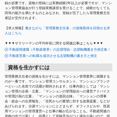
録が必要です。資格の登録には実務経験2年以上が必要ですが、マンシ
ョン管理業協会が行う登録実務講習を受けることで、経験がなくても
同等の能力を満たすものとみなされ、登録が完了したら管理業務主任
者証が交付されます。
【求人情報】
働きながら「管理業務主任者」の資格取得を目指せる求
人はこちら
▼▼▼サラリーマンの平均年収に関する関連記事はこちら▼▼▼
不動産関連職（不動産業界）の志望理由・志望動機書き方例文集！
不動産営業への転職を成功させる志望動機の書き方と例文
資格を生かすには
管理業務主任者の資格を生かすには、マンション管理業界に就職する
のが一番です。マンション管理コンサルタント、マンションプランナ
ーといった名前での活躍が期待されます。仕事内容としては「マンシ
ョン管理の企画・立案」「マンションの管理組合への運営アドバイス
や管理計画の立案」「マンションの巡回点検」「マンションの理事
会・総会への出席報告」「住民からの要望に対する改善提案」などが
あげられます。分譲マンションにとどまらず、オフィスビルや、投資
用マンションの管理運営へと仕事の幅が広がることも。不動産関連の
資格の中では新しく、待遇として資格手当がつく場合が多いので、持