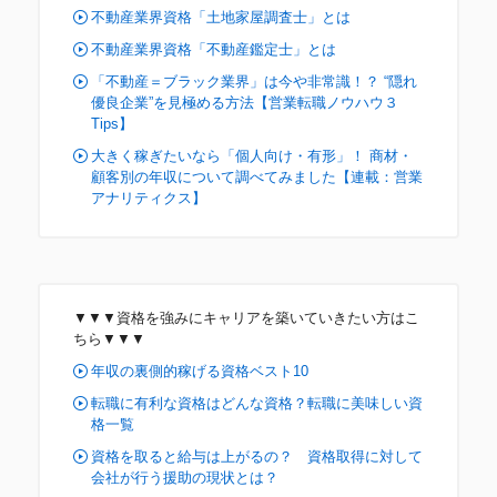
不動産業界資格「土地家屋調査士」とは
不動産業界資格「不動産鑑定士」とは
「不動産＝ブラック業界」は今や非常識！？ “隠れ
優良企業”を見極める方法【営業転職ノウハウ３
Tips】
大きく稼ぎたいなら「個人向け・有形」！ 商材・
顧客別の年収について調べてみました【連載：営業
アナリティクス】
▼▼▼資格を強みにキャリアを築いていきたい方はこ
ちら▼▼▼
年収の裏側的稼げる資格ベスト10
転職に有利な資格はどんな資格？転職に美味しい資
格一覧
資格を取ると給与は上がるの？ 資格取得に対して
会社が行う援助の現状とは？