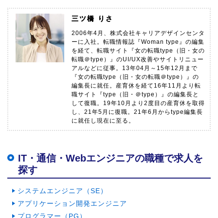
三ツ橋 りさ
2006年4月、株式会社キャリアデザインセンタ
ーに入社。転職情報誌『Woman type』の編集
を経て、転職サイト『女の転職type（旧・女の
転職＠type）』のUI/UX改善やサイトリニュー
アルなどに従事。13年04月～15年12月まで
『女の転職type（旧・女の転職＠type）』の
編集長に就任。産育休を経て16年11月より転
職サイト『type（旧・＠type）』の編集長と
して復職。19年10月より2度目の産育休を取得
し、21年5月に復職。21年6月からtype編集長
に就任し現在に至る。
IT・通信・Webエンジニアの職種で求人を
探す
システムエンジニア（SE）
アプリケーション開発エンジニア
プログラマー（PG）