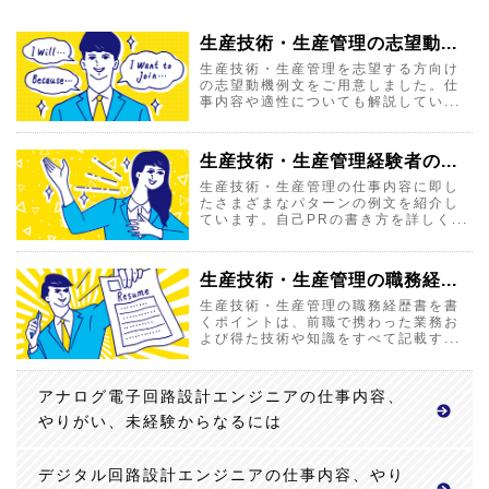
生産技術・生産管理の志望動...
生産技術・生産管理を志望する方向け
の志望動機例文をご用意しました。仕
事内容や適性についても解説してい...
生産技術・生産管理経験者の...
生産技術・生産管理の仕事内容に即し
たさまざまなパターンの例文を紹介し
ています。自己PRの書き方を詳しく...
生産技術・生産管理の職務経...
生産技術・生産管理の職務経歴書を書
くポイントは、前職で携わった業務お
よび得た技術や知識をすべて記載す...
アナログ電子回路設計エンジニアの仕事内容、
やりがい、未経験からなるには
デジタル回路設計エンジニアの仕事内容、やり