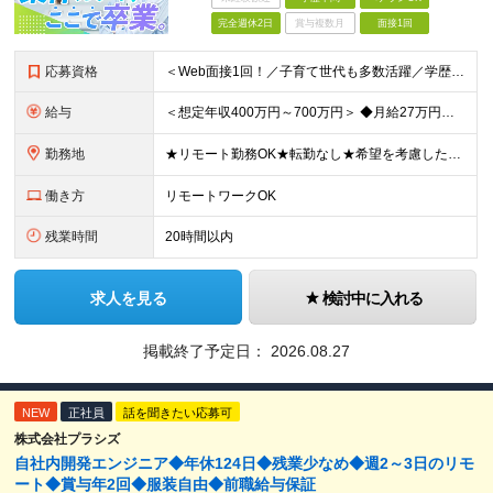
完全週休2日
賞与複数月
面接1回
応募資格
＜Web面接1回！／子育て世代も多数活躍／学歴不問＞ ■何かしらの開発経験をお持ちの方 ┗言語・フェーズ不問 ┗PG経験のみの方もOK ＼＼こんな方にピッタリ！／／ ◎希望する言語やプロジェクトに参
給与
＜想定年収400万円～700万円＞ ◆月給27万円～48万円＋各種手当（交通費全額支給／役職手当／在宅手当など） ※これまでの経験やスキルを考慮のうえ、当社規定に沿って決定します。 ※6ヶ月間の試用期
勤務地
★リモート勤務OK★転勤なし★希望を考慮した上で勤務地を決定します！★業績好調により新オフィスに移転！ 関東（東京都、神奈川県）または大阪、福岡のプロジェクト先での勤務となります。 ＜東京本社＞
働き方
リモートワークOK
残業時間
20時間以内
求人を見る
検討中に入れる
掲載終了予定日：
2026.08.27
NEW
正社員
話を聞きたい応募可
株式会社プラシズ
自社内開発エンジニア◆年休124日◆残業少なめ◆週2～3日のリモ
ート◆賞与年2回◆服装自由◆前職給与保証