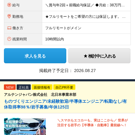
給与
＼賞与年2回＋前職給与保証／ ◆月給：38万円～100万円＋賞与年2回あり ※経験・能力を考慮して決定します。 ※月給にはみなし残業代（月30時間分・70,300円～／超過分別途支給） を含みます。
勤務地
★フルリモートをご希望の方には保証します。 ★93%がフルリモート、またはハイブリット勤務です。 ★全国各地からの勤務が可能です。 《東京・神奈川・千葉・埼玉》エリアのプロジェクト先にて、 ご勤務いた
働き方
フルリモートがメイン
残業時間
10時間以内
求人を見る
検討中に入れる
掲載終了予定日：
2026.08.27
NEW
正社員
面接情報有
自己PR不要
アルテンジャパン株式会社 北日本事業本部
ものづくりエンジニア/未経験歓迎/半導体エンジニア/転勤なし/有
休取得率98％/岩手募集/年休125日
＼スマホもエコカーも、実はここから／ 世界が
注目する岩手の【半導体・自動車】最前線へ！