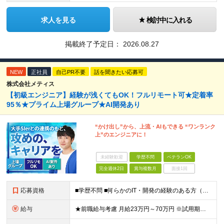
求人を見る
検討中に入れる
掲載終了予定日：
2026.08.27
NEW
正社員
自己PR不要
話を聞きたい応募可
株式会社メティス
【初級エンジニア】経験が浅くてもOK！フルリモート可★定着率
95％★プライム上場グループ★AI開発あり
“かけ出し”から、上流・AIもできる “ワンランク
上”のエンジニアに！
未経験歓迎
学歴不問
ベテランOK
完全週休2日
賞与複数月
面接1回
応募資格
■学歴不問 ■何らかのIT・開発の経験のある方（年数不問） 「応募資格を満たしているか微妙…」 「ちょっとかじった程度の経験しかない…」 そんな方も大歓迎です！ これまでの経験・スキルよりも、 『
給与
★前職給与考慮 月給23万円～70万円 ※試用期間6ヶ月(期間中の待遇・条件等に変更なし) ※上記月給には月20時間分の固定残業代を含みます ※固定残業代は時間外労働の有無に関わらず40,541円～