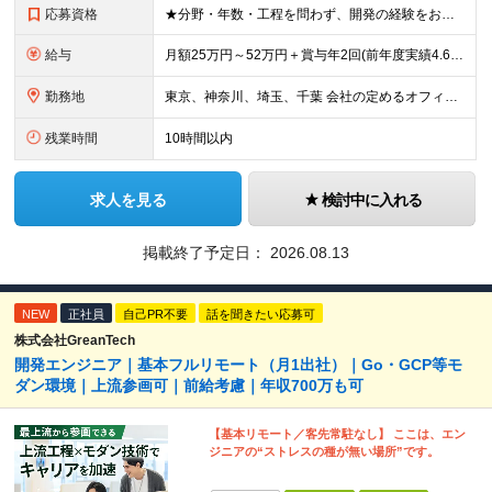
応募資格
★分野・年数・工程を問わず、開発の経験をお持ちの方 ★学歴不問！ ※微経験もブランクのある方も大歓迎です！ ※今回の募集では一人でも多くの方とお会いさせていただく予定です！ ≪求める人物像≫ ◎
給与
月額25万円～52万円＋賞与年2回(前年度実績4.6ヶ月分) ※知識・スキル・経験年数を最大限考慮し、 十分な話し合いのうえ決定いたします。 ※別途、交通費支給(月5万円まで)あり ※試用期間6ヶ
勤務地
東京、神奈川、埼玉、千葉 会社の定めるオフィス ※通勤時間は考慮します。
残業時間
10時間以内
求人を見る
検討中に入れる
掲載終了予定日：
2026.08.13
NEW
正社員
自己PR不要
話を聞きたい応募可
株式会社GreanTech
開発エンジニア｜基本フルリモート（月1出社）｜Go・GCP等モ
ダン環境｜上流参画可｜前給考慮｜年収700万も可
【基本リモート／客先常駐なし】 ここは、エン
ジニアの“ストレスの種が無い場所”です。