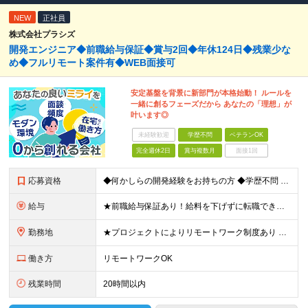
NEW
正社員
株式会社プラシズ
開発エンジニア◆前職給与保証◆賞与2回◆年休124日◆残業少な
め◆フルリモート案件有◆WEB面接可
安定基盤を背景に新部門が本格始動！ ルールを
一緒に創るフェーズだから あなたの「理想」が
叶います◎
未経験歓迎
学歴不問
ベテランOK
完全週休2日
賞与複数月
面接1回
応募資格
◆何かしらの開発経験をお持ちの方 ◆学歴不問 ◆20代～40代活躍中 ◆こんな方にピッタリです ・会社のルールに縛られず、柔軟に働きたい ・自分の意見を聞いてくれる環境を探している ・安定した経営基
給与
★前職給与保証あり！給料を下げずに転職できます 月給26万～50万円 ＋ 賞与年2回 ＋諸手当あり ※経験・能力を考慮の上、当社規定により決定します ※上記金額には40時間分の固定残業代(59,9
勤務地
★プロジェクトによりリモートワーク制度あり 東京都内、または1都3県のクライアント先 ※ご希望や居住地、スキルを考慮の上、参画プロジェクトを決定します。 ※転居を伴う転勤はありません。 【本社】
働き方
リモートワークOK
残業時間
20時間以内