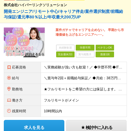
株式会社ハイパーリンクソリューション
開発エンジニア/リモート中心/キャリア伴走/案件選択制度/前職給
与保証/還元率80％以上/年収最大200万UP
案件ガチャでキャリアを止めない。 早期から市
場価値を上げるエンジニアへ──。
未経験歓迎
学歴不問
ベテランOK
完全週休2日
賞与複数月
面接1回
応募資格
＼実務経験が浅い方も歓迎！／ ◆学歴不問 ◆ITエンジニアとしての実務経験1年以上をお持ちの方 ┗開発・テスト・保守・運用・インフラなど領域は問いません ★Java、PHP、JavaScript、T
給与
＼賞与年2回＋前職給与保証／ ◆月給：38万円～100万円＋賞与年2回あり ※経験・能力を考慮して決定します。 ※月給にはみなし残業代（月30時間分・70,300円～／超過分別途支給） を含みます。
勤務地
★フルリモートをご希望の方には保証します。 ★93%がリモート、またはハイブリット勤務です。 ★全国各地からの勤務が可能です。 《東京・神奈川・千葉・埼玉》エリアのプロジェクト先にて、 ご勤務いただき
働き方
フルリモートがメイン
残業時間
10時間以内
求人を見る
検討中に入れる