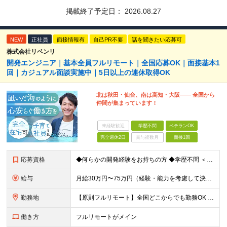
掲載終了予定日：
2026.08.27
NEW
正社員
面接情報有
自己PR不要
話を聞きたい応募可
株式会社リベンリ
開発エンジニア｜基本全員フルリモート｜全国応募OK｜面接基本1
回｜カジュアル面談実施中｜5日以上の連休取得OK
北は秋田・仙台、南は高知・大阪—— 全国から
仲間が集まっています！
未経験歓迎
学歴不問
ベテランOK
完全週休2日
賞与複数月
面接1回
応募資格
◆何らかの開発経験をお持ちの方 ◆学歴不問 ＜特に歓迎する方＞ ◎リーダー経験・PM経験のある方（優遇します） ◎フルリモートでも自律的に動ける方 ◎自社サービスや受託開発にゆくゆく携わりたい方 ◎
給与
月給30万円〜75万円（経験・能力を考慮して決定） ※固定残業代20時間分（4.0〜10.2万円）含む／超過分は全額支給 ※経験・スキルを考慮のうえ決定いたします ※6ヶ月の試用期間あり。期間中の待遇
勤務地
【原則フルリモート】全国どこからでも勤務OK ※希望に応じてオフィス勤務も可能 ■本社（湘南本社） 神奈川県藤沢市辻堂神台2-2-1 アイクロス湘南8階 └JR東海道線「辻堂駅」徒歩3分 ■東北支
働き方
フルリモートがメイン