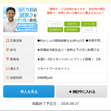
「誠実さ」には自信があります。 自社内の受託
開発で、仲間と共に心穏やかに働きませんか？
未経験歓迎
学歴不問
ベテランOK
完全週休2日
賞与複数月
面接1回
応募資格
◆何かしらの開発経験をお持ちの方 ◆学歴不問 ◆20代～40代活躍中 ★上流案件も多数 要件定義や設計など、上流工程の経験がある方も活躍できる環境です ★PM/PL候補も大歓迎 マネジメント経験のあ
給与
★前職給与保証あり！給料を下げずに転職できます 月給26万～50万円 ＋ 賞与年2回 ＋諸手当あり ※経験・能力を考慮の上、当社規定により決定します ※上記金額には40時間分の固定残業代(59,9
勤務地
★週2～3日リモートのハイブリッド勤務！ 【本社】 東京都千代田区神田須田町1-5 ディアマントビル7F ※転居を伴う転勤はありません ※(変更の範囲)上記を除く当社関連勤務地
働き方
リモートワークがメイン
残業時間
20時間以内
求人を見る
検討中に入れる
掲載終了予定日：
2026.08.27