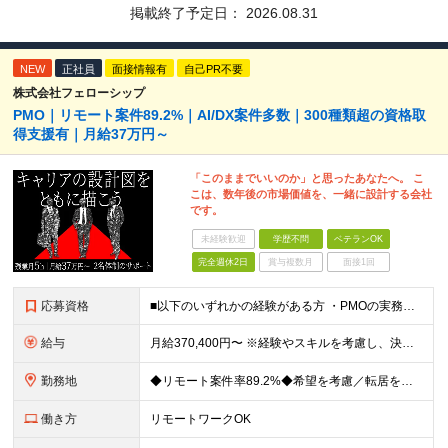
掲載終了予定日：
2026.08.31
NEW
正社員
面接情報有
自己PR不要
株式会社フェローシップ
PMO｜リモート案件89.2%｜AI/DX案件多数｜300種類超の資格取
得支援有｜月給37万円～
「このままでいいのか」と思ったあなたへ。 こ
こは、数年後の市場価値を、一緒に設計する会社
です。
未経験歓迎
学歴不問
ベテランOK
完全週休2日
賞与複数月
面接1回
応募資格
■以下のいずれかの経験がある方 ・PMOの実務経験がある方 ・Webディレクター、進行管理の経験がある方 ・プロジェクト推進・システム導入支援の実務経験がある方 ・情シス・社内SEとして社内のプロジェ
給与
月給370,400円〜 ※経験やスキルを考慮し、決定いたします ※上記金額には固定残業代（30時間分/70,400円～）を含みます。超過分は別途全額支給いたします ※試用期間6カ月あり（期間中の給与・
勤務地
◆リモート案件率89.2%◆希望を考慮／転居を伴う転勤なし 一都三県のクライアント先＋在宅勤務（案件により異なります） 【本社】東京都千代田区内幸町2-2-3 日比谷国際ビル3F (変更の範囲)上
働き方
リモートワークOK