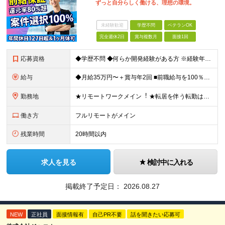
ずっと⾃分らしく働ける、理想の環境。
未経験歓迎
学歴不問
ベテランOK
完全週休2日
賞与複数月
面接1回
応募資格
◆学歴不問 ◆何らか開発経験がある⽅ ※経験年数・フェーズ・⾔語不問 ※ブランクOK！ ＼こんな⽅にピッタリです︕／ ・今の会社で「ポストが詰まっている」と感じる⽅ ・「⾃分の報酬単価」を明確にした
給与
◆⽉給35万円〜＋賞与年2回 ■前職給与を100％保証︕ ⇒前職以上の報酬を提⽰することをお約束します。 ■単価80%超の⾼還元︕ ⇒案件単価を完全公開 明確な還元率を設定。 ⾃分がいくら稼いでいる
勤務地
★リモートワークメイン︕ ★転居を伴う転勤は⼀切ありません ★帰社⽇なし ★案件選択権100%！会社都合でのアサインは⼀切なし 愛知県・岐⾩県の各プロジェクトから選んでいただきます。 【本社】
働き方
フルリモートがメイン
残業時間
20時間以内
求人を見る
検討中に入れる
掲載終了予定日：
2026.08.27
NEW
正社員
面接情報有
自己PR不要
話を聞きたい応募可