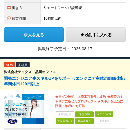
働き方
リモートワーク相談可能
残業時間
10時間以内
求人を見る
検討中に入れる
掲載終了予定日：
2026.08.17
NEW
正社員
株式会社テイクス 品川オフィス
開発エンジニア◆スキルUPをサポート/エンジニア主体の組織体制/
年間休日120日以上
★モダン技術・上流工程案件も多数 ★希望のキ
ャリアに応じたプロジェクト ★スキルを正当に
評価！年収UPも可能
未経験歓迎
学歴不問
ベテランOK
完全週休2日
賞与複数月
面接1回