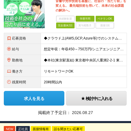
音響や光学技術を基盤に、社会の「当たり前」を
変える。 最先端技術を用いて、未来の社会課題
の解決へ。
未経験歓迎
学歴不問
ベテランOK
完全週休2日
賞与複数月
面接1回
応募資格
◆クラウド上(AWS,GCP, Azure等)でのシステム開発・運用経験 ◆フレームワークを使用したWebアプリケーションの開発経験 ◆モダン言語を用いた開発経験 ※学歴不問 【求める人物像】 ・チ
給与
想定年収：年収450～750万円/シニアエンジニア:年収650～1200万円 ◆月給37.5万円以上 ※経験・能力に応じて決定します。 ※固定残業代（月45時間分相当／9.9万円～）を含みます ※超
勤務地
◆本社(東京駅直結) 東京都中央区八重洲2-2-1 東京ミッドタウン八重洲 八重洲セントラルタワー8階 ※就業場所変更の範囲：会社の定める場所
働き方
リモートワークOK
残業時間
20時間以内
求人を見る
検討中に入れる
掲載終了予定日：
2026.08.27
NEW
正社員
面接情報有
話を聞きたい応募可