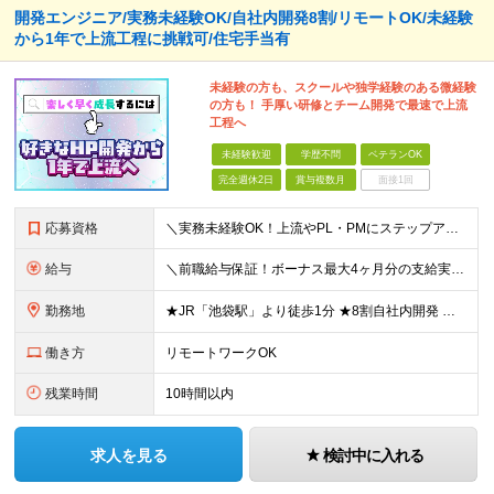
開発エンジニア/実務未経験OK/自社内開発8割/リモートOK/未経験
から1年で上流工程に挑戦可/住宅手当有
未経験の方も、スクールや独学経験のある微経験
の方も！ 手厚い研修とチーム開発で最速で上流
工程へ
未経験歓迎
学歴不問
ベテランOK
完全週休2日
賞与複数月
面接1回
応募資格
＼実務未経験OK！上流やPL・PMにステップアップ可／ ☆20～30代若手エンジニア活躍中！ ◆学歴不問 ◆第二新卒OK ◆実務未経験OK └独学やスクール経験のみの方も大歓迎！ ＜こんな方にピッ
給与
＼前職給与保証！ボーナス最大4ヶ月分の支給実績あり！／ ★賞与年2回、報奨金年1回支給！ ◆開発経験をお持ちの方 月給30万円～＋賞与年2回＋報奨金年1回＋各種手当 ◆実務未経験の方 月給24万円
勤務地
★JR「池袋駅」より徒歩1分 ★8割自社内開発 ★転勤なし 本社／東京都豊島区西池袋3-30-4 K＆Hビル7F ※本社での受託開発がメインですが、SESとしてプロジェクト先（関東）にて勤務する場
働き方
リモートワークOK
残業時間
10時間以内
求人を見る
検討中に入れる