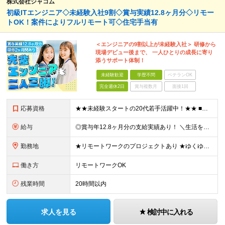
株式会社ジャコム
初級ITエンジニア◇未経験入社9割◇賞与実績12.8ヶ月分◇リモー
トOK！案件によりフルリモート可◇住宅手当有
＜エンジニアの9割以上が未経験入社＞ 研修から
現場デビュー後まで、 一人ひとりの成長に寄り
添うサポート体制！
未経験歓迎
学歴不問
ベテランOK
完全週休2日
賞与複数月
面接1回
応募資格
★★未経験スタートの20代若手活躍中！★★ ■学歴不問 ■35歳未満の方※若年層の長期キャリア形成のため ★これまでの経験は一切不問！9割以上が未経験スタート！ 人柄重視の採用を行っています。IT知
給与
◎賞与年12.8ヶ月分の支給実績あり！ ＼生活を助ける手当が充実！／ □住宅手当（5,000円～2万円／月） □家族手当（扶養配偶者：2万5,000円／月、子ども1人あたり：1万5,000円／月）
勤務地
★リモートワークのプロジェクトあり ★ゆくゆくはフルリモートも可 ★転居を伴う転勤なし 【東京都】【千葉県】【埼玉県】【神奈川県】【愛知県】にあるプロジェクト先での勤務となります。 ◆本社／東京都
働き方
リモートワークOK
残業時間
20時間以内
求人を見る
検討中に入れる