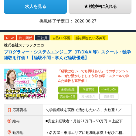
求人を見る
検討中に入れる
掲載終了予定日：
2026.08.27
NEW
終了間近
正社員
自己PR不要
話を聞きたい応募可
株式会社ステラテクニカ
プログラマー・システムエンジニア（IT/DX/AI等）スクール・独学
経験を評価！【経験不問・学んだ経験優遇】
「経験はない…でも興味あり」 そのポテンシャ
ル、ぜひ活かしましょう◎ 独学・スクールで学
んだ経験も高評価！
未経験歓迎
学歴不問
ベテランOK
完全週休2日
賞与複数月
面接1回
応募資格
＼学習経験を実務で活かしたい方、大歓迎！／ 【学歴・経験不問】 ・未経験OK ・業界未経験OK ・第二新卒歓迎 ・社会人経験が浅い方も歓迎 ・異業種からの転職歓迎 【下記の方歓迎！】 ・プログラミ
給与
■完全未経験者：月給21万円～50万円 ※上記下限金額は最低保証額 ※経験・スキルに応じて優遇 ※残業代は別途支給
勤務地
＜名古屋・東海エリアに勤務地多数！ぜひご相談ください＞ 【転勤なし】本社および東海エリアの業務先 本社／愛知県名古屋市中村区名駅 ※敷地内全面禁煙