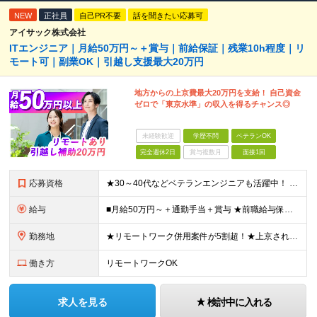
NEW
正社員
自己PR不要
話を聞きたい応募可
アイサック株式会社
ITエンジニア｜月給50万円～＋賞与｜前給保証｜残業10h程度｜リ
モート可｜副業OK｜引越し支援最大20万円
地方からの上京費最大20万円を支給！ 自己資金
ゼロで「東京水準」の収入を得るチャンス◎
未経験歓迎
学歴不問
ベテランOK
完全週休2日
賞与複数月
面接1回
応募資格
★30～40代などベテランエンジニアも活躍中！ ■システム開発プロジェクトにおける実務経験をお持ちの方 (工程、言語、経験年数不問) ■学歴不問 ≪こんな方はぜひご応募ください≫ □地方から上京し
給与
■月給50万円～＋通勤手当＋賞与 ★前職給与保証！社内副業でさらに収入アップも可能です◎ ◎あなたのご経験を最大限に評価し、優遇します ◎資格取得支援制度あり ◎残業は少なめですが、もし45時間を
勤務地
★リモートワーク併用案件が5割超！★上京される方は引越し費用最高20万円支給！ 田町、高田馬場、浜松町など東京都内のプロジェクト先または在宅勤務 ■転勤なし＆UIターン歓迎 ■本社への出勤義務なし
働き方
リモートワークOK
求人を見る
検討中に入れる