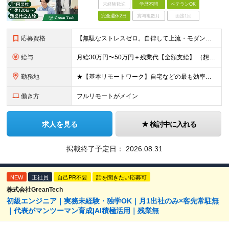
未経験歓迎
学歴不問
ベテランOK
完全週休2日
賞与複数月
面接1回
応募資格
【無駄なストレスゼロ。自律して上流・モダン環境に挑みませんか？】 ●何かしらのシステム開発実務経験がある方（言語・年数不問） ●月1回程度、秋葉原オフィスへの出社が可能な方 ※「これまでの経歴」ではな
給与
月給30万円〜50万円＋残業代【全額支給】 （想定年収：350万〜700万円） ※上記は固定残業代（みなし残業）を含まない【基本給】の金額です！ ※試用期間なし（入社初月から満額支給） ※あなたの前
勤務地
★【基本リモートワーク】自宅などの最も効率よく働ける場所で開発に集中OK！ ・エンジニアの「働きやすさ」を最優先しており、基本リモートで働ける案件を厳選して獲得しています。 ・通勤ラッシュなどのストレ
働き方
フルリモートがメイン
求人を見る
検討中に入れる
掲載終了予定日：
2026.08.31
NEW
正社員
自己PR不要
話を聞きたい応募可
株式会社GreanTech
初級エンジニア｜実務未経験・独学OK｜月1出社のみ×客先常駐無
｜代表がマンツーマン育成|AI積極活用｜残業無