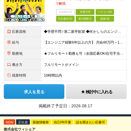
で解消。
未経験歓迎
学歴不問
ベテランOK
完全週休2日
賞与複数月
面接1回
応募資格
◆学歴不問 / 第二新卒歓迎 ◆何かしらのエンジニア経験をお持ちの方 （言語・期間・フェーズ不問） 経験浅めの方も遠慮なくご応募ください！ ■入社前Q＆A ────── ◎実力に見合った報酬が手に
給与
【エンジニア経験6年以上の方】 月給46万円～100万円（固定残業代含む） ※上記月給には月30時間分の固定残業代（月8万7,400円～月19万円）を含む。超過分は全額支給。 【エンジニア経験4年以
勤務地
★フルリモート勤務も可（全国応募OK/住宅手当を支給します） ※案件によって常駐が必要になる場合があります。 ※希望がない限り、転勤はありません ※U・Iターン歓迎 ★ルトラの社員は全国各地で活躍中
働き方
フルリモートがメイン
残業時間
10時間以内
求人を見る
検討中に入れる
掲載終了予定日：
2026.08.17
NEW
正社員
面接情報有
自己PR不要
話を聞きたい応募可
株式会社ウィシェア