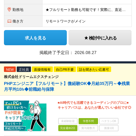
勤務地
★フルリモート勤務も可能です！実際に、直近で石川県からフルリモートで参画している社員もいます。 （テレワーク案件へのアサインが難しい場合は、通勤圏内でのプロジェクト調整となります） ★転勤はありません
働き方
リモートワークがメイン
求人を見る
検討中に入れる
掲載終了予定日：
2026.08.27
NEW
正社員
面接情報有
自己PR不要
話を聞きたい応募可
株式会社ドリームエクスチェンジ
PHPエンジニア【フルリモート】微経験OK◆月給35万円～◆残業
月平均10h◆前職給与保障
■AI時代でも活躍できるコーディングのプロに■
キャリアパスは、あなたが選んでいい会社です◎
未経験歓迎
学歴不問
ベテランOK
完全週休2日
賞与複数月
面接1回