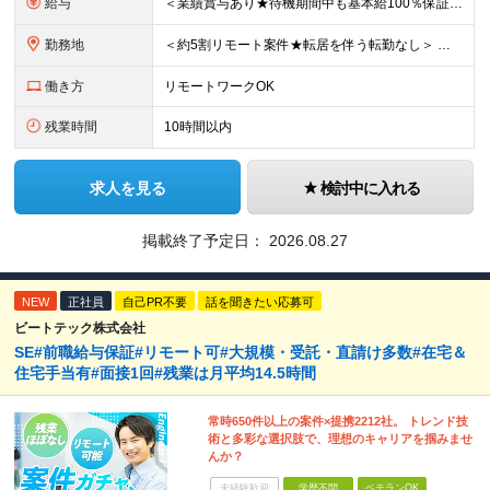
給与
＜業績賞与あり★待機期間中も基本給100％保証＞ 月給30万円～50万円＋賞与（業績による） ※固定残業代（月20時間・37800円～）を含みます。超過分は別途支給します ※試用期間6ヵ月あり。期間
勤務地
＜約5割リモート案件★転居を伴う転勤なし＞ 東京・埼玉・千葉・神奈川のプロジェクト先での勤務となります。 ■本社 東京都港区赤坂2-13-5赤坂會舘ビルB1 (変更の範囲)上記を除く当社関連勤務地
働き方
リモートワークOK
残業時間
10時間以内
求人を見る
検討中に入れる
掲載終了予定日：
2026.08.27
NEW
正社員
自己PR不要
話を聞きたい応募可
ビートテック株式会社
SE#前職給与保証#リモート可#大規模・受託・直請け多数#在宅＆
住宅手当有#面接1回#残業は月平均14.5時間
常時650件以上の案件×提携2212社。 トレンド技
術と多彩な選択肢で、理想のキャリアを掴みませ
んか？
未経験歓迎
学歴不問
ベテランOK