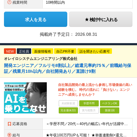
残業時間
10時間以内
求人を見る
検討中に入れる
掲載終了予定日：
2026.08.31
NEW
正社員
面接情報有
自己PR不要
話を聞きたい応募可
オレイロシステムエンジニアリング株式会社
開発エンジニア／フルリモ8割以上／総還元率約75％／前職給与保
証／残業月10h以内／自社開発あり／直請け9割
自社製品開発の最上流から参画し市場価値の高い
経験を積む。 時代の流れに「負けない」エンジ
ニアへ成長しませんか？
未経験歓迎
学歴不問
ベテランOK
完全週休2日
賞与複数月
面接1回
応募資格
＜学歴不問／20代～40代の幅広い年代が活躍中！＞ ◆何かしらの開発経験をお持ちの方 ◆学歴不問 ≪こんな方にピッタリ≫ □ 大手直請けの環境で、要件定義や設計などの上流へシフトしたい □ 案件情
給与
★年収100万円UPも可能！ ★単価連動制×還元率額面給与60%以上 ★前職給与保証（入社時の初動給与として考慮します） 月給30万円～60万円＋賞与 ※前職の給与・経験・スキルを最大限考慮し決定