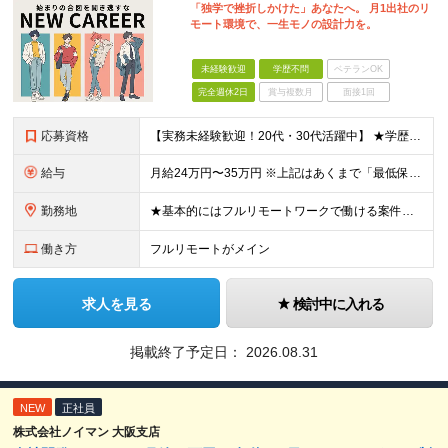
「独学で挫折しかけた」あなたへ。 月1出社のリ
モート環境で、一生モノの設計力を。
未経験歓迎
学歴不問
ベテランOK
完全週休2日
賞与複数月
面接1回
応募資格
【実務未経験歓迎！20代・30代活躍中】 ★学歴・職歴不問！ ★「独学やスクールでプログラミングに触れたことがある」という方大歓迎！ （言語の種類や習熟度は問いません。まずは学習意欲・主体性を重視しま
給与
月給24万円〜35万円 ※上記はあくまで「最低保証額」です。 ※試用期間はありません。初月から一律この給与が保証されます。 ※残業代は全額支給します ＼未経験スタートでも安心♪／ スキルゼロからス
勤務地
★基本的にはフルリモートワークで働ける案件を獲得しています ※経験が浅い方は出社しながら経験を積んでいき、追ってフルリモートに移行します 【本社】 東京都千代田区外神田4-14-1 秋葉原UDX 4
働き方
フルリモートがメイン
求人を見る
検討中に入れる
掲載終了予定日：
2026.08.31
NEW
正社員
株式会社ノイマン 大阪支店