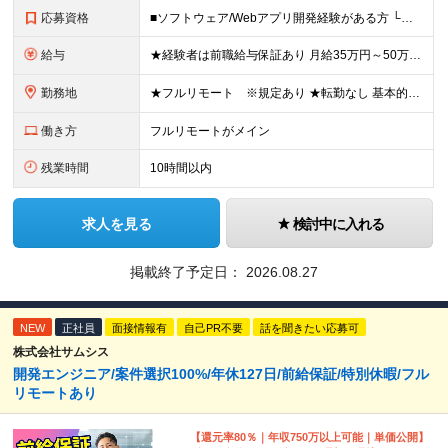
応募資格
■ソフトウェア/Webアプリ開発経験がある方 └経験1～3年程度の方も大歓迎◎ ■学歴不問 ■20代30代活躍中 ＼自由度の高い環境で成長したい方にピッタリ／ 「ルールや制度に縛られすぎない場所が良
給与
★経験者は前職給与保証あり 月給35万円～50万円＋各種手当 ※固定残業代（月40時間・84,000円～120,000円）を含みます ※40時間を超える残業代は追加で支給します ※試用期間3ヵ月あ
勤務地
★フルリモート ※規定あり ★転勤なし 基本的にはフルリモートでの勤務となります。 ※本社への通勤圏内にお住まいの方が条件となります。 【本社】 東京都千代田区神田神保町２-４-７久月神田ビル5階
働き方
フルリモートがメイン
残業時間
10時間以内
求人を見る
検討中に入れる
掲載終了予定日：
2026.08.27
NEW
正社員
面接情報有
自己PR不要
話を聞きたい応募可
株式会社サムシス
開発エンジニア/案件選択100%/年休127⽇/前給保証/特別休暇/フル
リモートあり
【還元率80％｜年収750万以上可能｜単価公開】