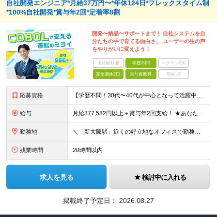
自社開発エンジニア*月給37万円〜*年休124日*フレックスタイム制
*100%自社開発*賞与年2回*定着率8割
開発〜納品〜サポートまで！ 自社システムを自
分たちの手で育てる面白さ。 ユーザーの生の声
をやりがいに変えよう！
未経験歓迎
学歴不問
ベテランOK
完全週休2日
賞与複数月
面接1回
応募資格
【学歴不問！30代〜40代が中心となって活躍中！】 今回の募集では、チームを引っ張る将来のリーダー候補として、 協調性を大切にしながら周囲と協力し合える方を求めています。 ＜必須となる経験・スキル＞
給与
月給377,582円以上＋賞与年2回支給！ ★あなたのCOBOLのスキルを、納得のいく高待遇でお迎えします！ ■内訳 ◎月給：377,582円〜 └固定残業代以外の給与：326,000円〜 └固定残
勤務地
＼「新大阪駅」近くの好立地なオフィスで勤務！転勤なし・UIターン歓迎／ ▼大阪支店▼ 大阪府大阪市淀川区西中島5-3-8 リードシー新大阪ビル8F 勤務地（変更の範囲）： 変更なし ＜★ここがノ
残業時間
20時間以内
求人を見る
検討中に入れる
掲載終了予定日：
2026.08.27