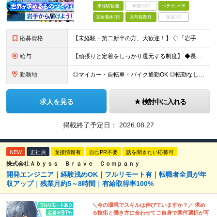
未経験歓迎
学歴不問
ベテランOK
完全週休2日
賞与複数月
面接1回
応募資格
【未経験・第二新卒の方、大歓迎！】 ◇「岩手で安定して働きたい」というお人柄や意欲を重視した採用 ◇高卒以上 ＜こんな方を歓迎します！＞ ・岩手県で腰を据えて、長く安定して働きたい方 ・車や機械、最
給与
【頑張りと定着をしっかり還元する制度】 ◆長く働くほど嬉しい！「永年勤続表彰」 腰を据えて長く活躍してくださる方へ、感謝を込めて表彰を行っています。 ◎勤続10年：金品10万円 ＋ 慰労休暇3日間 ◎
勤務地
◎マイカー・自転車・バイク通勤OK ◎転勤なし ★岩手県内のプロジェクト先での勤務となります。 ※盛岡オフィス：岩手県盛岡市盛岡駅前通8-17 明治安田生命盛岡駅前ビル6F (変更の範囲)上記を
求人を見る
検討中に入れる
掲載終了予定日：
2026.08.27
NEW
正社員
面接情報有
自己PR不要
話を聞きたい応募可
株式会社Ａｂｙｓｓ Ｂｒａｖｅ Ｃｏｍｐａｎｙ
開発エンジニア｜経験浅めOK｜フルリモート有｜転職者全員が年
収アップ｜残業月約5～8時間｜有給取得率100%
＼今の環境でスキルは伸びていますか？／ 求め
る技術と働き方に合わせてご自身で案件選択が可