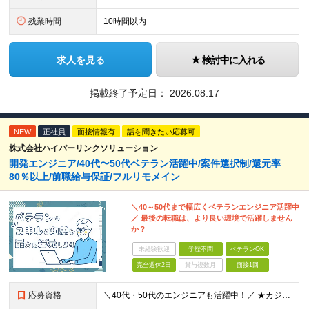
残業時間
10時間以内
求人を見る
検討中に入れる
掲載終了予定日：
2026.08.17
NEW
正社員
面接情報有
話を聞きたい応募可
株式会社ハイパーリンクソリューション
開発エンジニア/40代〜50代ベテラン活躍中/案件選択制/還元率
80％以上/前職給与保証/フルリモメイン
＼40～50代まで幅広くベテランエンジニア活躍中
／ 最後の転職は、より良い環境で活躍しません
か？
未経験歓迎
学歴不問
ベテランOK
完全週休2日
賞与複数月
面接1回
応募資格
＼40代・50代のエンジニアも活躍中！／ ★カジュアル面接実施中！ゆる～いフランクな雰囲気です◎ ┗普段着でOK！志望動機も必要ありません。 「自分が何をしたいか」それだけお聞かせください！ ◆学