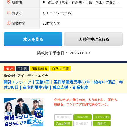
勤務地
■一都三県（東京・神奈川・千葉・埼玉）の各プロジェクト先 ※リモートワーク（在宅勤務）制度が整った案件が多数あります。 ※転居を伴う転勤はありません。 ■地方拠点のプロジェクトあり（札幌、福岡、熊
働き方
リモートワークOK
残業時間
20時間以内
求人を見る
検討中に入れる
掲載終了予定日：
2026.08.13
NEW
正社員
面接情報有
自己PR不要
株式会社アイ・ディ・エイチ
開発エンジニア｜面接1回｜案件単価還元率83％｜給与UP保証｜年
休140日｜在宅利用率9割｜独立支援・副業制度
会社のために働くのは、もう終わり。 案件も、
報酬も、エンジニア自身で決めていく。
未経験歓迎
学歴不問
ベテランOK
完全週休2日
賞与複数月
面接1回