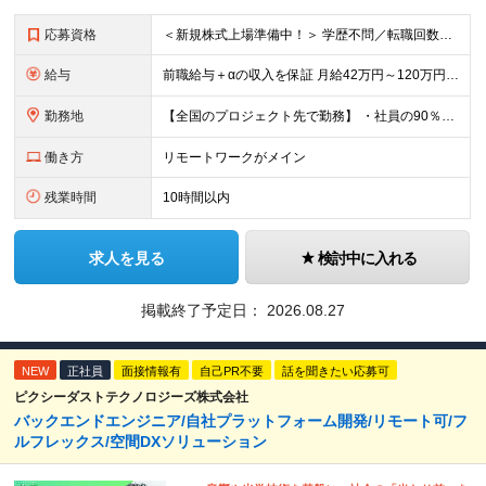
応募資格
＜新規株式上場準備中！＞ 学歴不問／転職回数不問／20代～50代の幅広い年代が活躍中です！ ▼必須要件 何らかのシステム開発経験をお持ちの方（開発・インフラ不問） ▼歓迎条件 プロジェクトマネジメ
給与
前職給与＋αの収入を保証 月給42万円～120万円＋各種手当＋賞与 給与基準が明確かつ高還元です。 一人ひとりが安定した環境のもと、長く活躍できる職場を目指しています。 ※平均年収650万円 ・還
勤務地
【全国のプロジェクト先で勤務】 ・社員の90％以上がリモートワークを導入 ・フルリモートで全国各地から勤務可 【本社】 埼玉県草加市谷塚町580-1 エスワンプラザ3F-1 【東京営業所】 東京都
働き方
リモートワークがメイン
残業時間
10時間以内
求人を見る
検討中に入れる
掲載終了予定日：
2026.08.27
NEW
正社員
面接情報有
自己PR不要
話を聞きたい応募可
ピクシーダストテクノロジーズ株式会社
バックエンドエンジニア/自社プラットフォーム開発/リモート可/フ
ルフレックス/空間DXソリューション