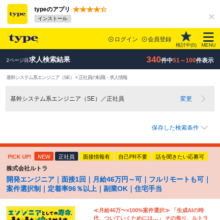
typeのアプリ
インストール
ログイン
会員登録
検討中(
0
)
MENU
340
求人検索結果
件中
51～100
件表示
2ページ目
基幹システム系エンジニア（SE） × 正社員の転職・求人情報
基幹システム系エンジニア（SE）／正社員
変更
保存した検索条件
PICK UP!
NEW
正社員
面接情報有
自己PR不要
話を聞きたい応募可
株式会社ルトラ
開発エンジニア｜面接1回｜月給46万円～可｜フルリモートも可｜
案件選択制｜定着率96％以上｜副業OK｜住宅手当
≪月給46万〜×100%案件選択≫ 「生成AIの時
代、ついていくためには…」 その焦り、ルトラ