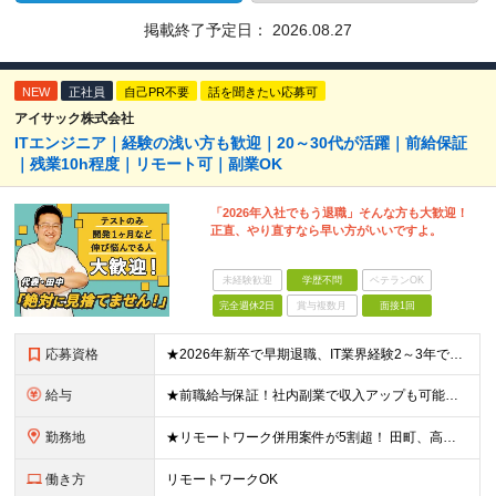
掲載終了予定日：
2026.08.27
NEW
正社員
自己PR不要
話を聞きたい応募可
アイサック株式会社
ITエンジニア｜経験の浅い方も歓迎｜20～30代が活躍｜前給保証
｜残業10h程度｜リモート可｜副業OK
「2026年入社でもう退職」そんな方も大歓迎！
正直、やり直すなら早い方がいいですよ。
未経験歓迎
学歴不問
ベテランOK
完全週休2日
賞与複数月
面接1回
応募資格
★2026年新卒で早期退職、IT業界経験2～3年で経験が浅いなど、スキルやキャリアに不安を持つ方もぜひご応募ください！ ■システム開発プロジェクトにおける実務経験をお持ちの方 (工程、言語、経験年数
給与
★前職給与保証！社内副業で収入アップも可能です◎ ■月給28万円～＋通勤手当＋賞与 ◎あなたのご経験を最大限に評価し、優遇します ◎資格取得支援制度あり ◎残業は少なめですが、もし45時間を超えた
勤務地
★リモートワーク併用案件が5割超！ 田町、高田馬場、浜松町など東京都内のプロジェクト先または在宅勤務 ■転勤なし＆UIターン歓迎 ■本社への出勤義務なし
働き方
リモートワークOK