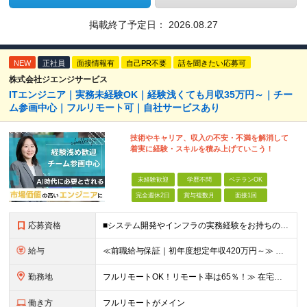
掲載終了予定日：
2026.08.27
NEW
正社員
面接情報有
自己PR不要
話を聞きたい応募可
株式会社ジエンジサービス
ITエンジニア｜実務未経験OK｜経験浅くても月収35万円～｜チー
ム参画中心｜フルリモート可｜自社サービスあり
技術やキャリア、収入の不安・不満を解消して
着実に経験・スキルを積み上げていこう！
未経験歓迎
学歴不問
ベテランOK
完全週休2日
賞与複数月
面接1回
応募資格
■システム開発やインフラの実務経験をお持ちの方（言語・工程・年数不問） ■学歴不問 ┗システムサポートや運用保守・テスターなど幅広い経験の方も歓迎します！ ┗独学や実務未経験者といった方からの応募も歓
給与
≪前職給与保証｜初年度想定年収420万円～≫ 月給35万円以上＋決算賞与＋交通費 ※スキル・経験を考慮の上、優遇します ※上記月給には固定残業代月20時間分(4万5000円以上)を含みます。超過し
勤務地
フルリモートOK！リモート率は65％！≫ 在宅勤務または東京・神奈川・埼玉・千葉のお客様先での勤務 ■本社 東京都港区芝2-22-15 STKビル 1F (変更の範囲)上記を除く当社関連勤務地
働き方
フルリモートがメイン