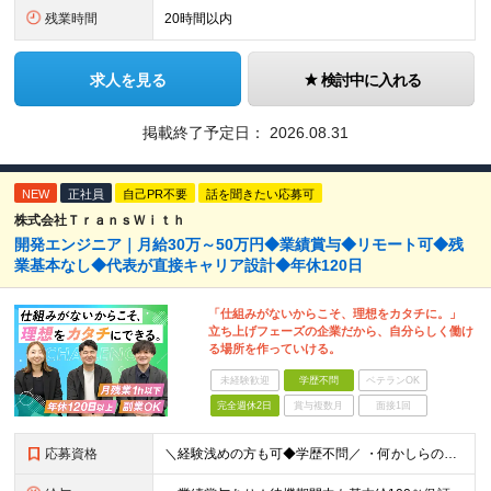
残業時間
20時間以内
求人を見る
検討中に入れる
掲載終了予定日：
2026.08.31
NEW
正社員
自己PR不要
話を聞きたい応募可
株式会社ＴｒａｎｓＷｉｔｈ
開発エンジニア｜月給30万～50万円◆業績賞与◆リモート可◆残
業基本なし◆代表が直接キャリア設計◆年休120日
「仕組みがないからこそ、理想をカタチに。」
立ち上げフェーズの企業だから、自分らしく働け
る場所を作っていける。
未経験歓迎
学歴不問
ベテランOK
完全週休2日
賞与複数月
面接1回
応募資格
＼経験浅めの方も可◆学歴不問／ ・何かしらの開発実務経験をお持ちの方（言語・開発環境不問） ～このような方にオススメです～ ・「自分一人でも稼げるような市場価値を身に付けたい方」 ・「組織の立ち上げ