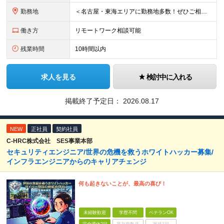
勤務地
＜名古屋・東海エリアに勤務地多数！ぜひご相談ください＞ 【転勤なし】本社および東海エリアの業務先 本社／愛知県名古屋市中村区名駅 ※敷地内全面禁煙
働き方
リモートワーク相談可能
残業時間
10時間以内
求人を見る
検討中に入れる
掲載終了予定日：
2026.08.17
NEW
正社員
契約社員
C-HRC株式会社 SES事業本部
セキュリティエンジニア/世界の危機を救うホワイトハッカー募集/
インフラエンジニアからのキャリアチェンジ
何も起きないことが、最高の喜び！
未経験歓迎
学歴不問
ベテランOK