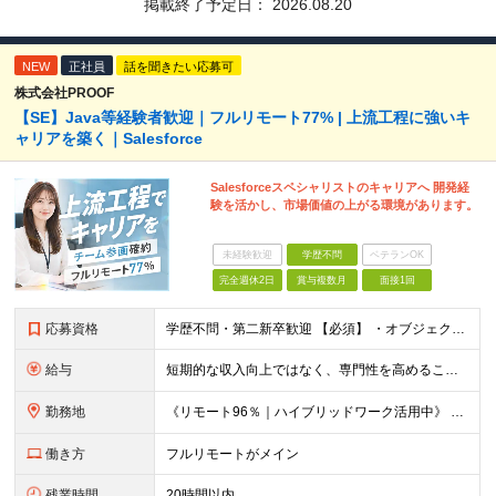
掲載終了予定日：
2026.08.20
NEW
正社員
話を聞きたい応募可
株式会社PROOF
【SE】Java等経験者歓迎｜フルリモート77% | 上流工程に強いキ
ャリアを築く｜Salesforce
Salesforceスペシャリストのキャリアへ 開発経
験を活かし、市場価値の上がる環境があります。
未経験歓迎
学歴不問
ベテランOK
完全週休2日
賞与複数月
面接1回
応募資格
学歴不問・第二新卒歓迎 【必須】 ・オブジェクト指向言語での開発経験 └ Java / Python / Swift / Kotlin / JavaScript / TypeScript / PH
給与
短期的な収入向上ではなく、専門性を高めることで、 《長期的に収入を伸ばしていくキャリア形成》を重視しています。 【想定年収・月給】 □ 想定年収：350万円〜1,000万円 □ 月給：25万円〜75
勤務地
《リモート96％｜ハイブリッドワーク活用中》 基本はリモートワークのため、全国どこからでも勤務が可能です。 本社は高知県ですが、東京・全国各地のメンバーが活躍しています。 希望の勤務地・働き方はお気軽
働き方
フルリモートがメイン
残業時間
20時間以内