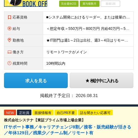
完全週休2日
賞与複数月
面接1回
応募資格
■システム開発におけるリーダー、または後輩の指導や進捗管理などの経験のある方 ■機能要件/非機能要件の知識（経験は問いません） ＼「マネジメント未経験だけど今後チャレンジしたい」という方もぜひご応募く
給与
＜想定年収＞550万円～800万円 月給40万円～55万円＋賞与＋交通費全額支給＋各種手当(子女教育手当等) ※経験・能力などを考慮し相談の上、当社規定により決定します。 ※上記金額には16～21時
勤務地
★IT部門は週1～2日は出社、週3～4日はリモートワーク ★勤務地はご本人のご希望を最優先します ■飯田橋オフィス／東京都新宿区揚場町2-26 SKビル ■本社／神奈川県相模原市南区古淵2-14-
働き方
リモートワークがメイン
残業時間
10時間以内
求人を見る
検討中に入れる
掲載終了予定日：
2026.08.31
NEW
正社員
面接情報有
自己PR不要
話を聞きたい応募可
株式会社システナ【東証プライム市場上場企業】
ITサポート事務／キャリアチェンジ8割／接客・販売経験が活きる
／年休129日／残業少／チーム制／リモート有