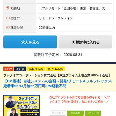
勤務地
【フルリモート／全国各地】 東京、名古屋、大阪、福岡を中心とした全国のプロジェクトにアサイン。 ※プロジェクトは完全選択制です。 ※フルリモート、ハイブリッド型、常駐案件から自由に選択可能です。 ※転
働き方
リモートワークがメイン
残業時間
10時間以内
求人を見る
検討中に入れる
掲載終了予定日：
2026.08.31
NEW
正社員
面接情報有
自己PR不要
ブックオフコーポレーション株式会社【東証プライム上場企業100％子会社】
【PM候補】自社システムの企画～開発/リモート＆フルフレックス/
定着率95％/月給55万円可/PM経験不問
自社プロダクトを育てる実感を得られる！ ＼ブ
ックオフでPMを目指す、魅力を3つご紹介！／
未経験歓迎
学歴不問
ベテランOK