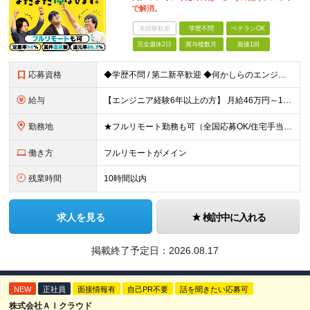
で解消。
未経験歓迎
学歴不問
ベテランOK
完全週休2日
賞与複数月
面接1回
応募資格
◆学歴不問 / 第二新卒歓迎 ◆何かしらのエンジニア経験をお持ちの方 （言語・期間・フェーズ不問） 経験浅めの方も遠慮なくご応募ください！ ■入社前Q＆A ────── ◎実力に見合った報酬が手に
給与
【エンジニア経験6年以上の方】 月給46万円～100万円（固定残業代含む） ※上記月給には月30時間分の固定残業代（月8万7,400円～月19万円）を含む。超過分は全額支給。 【エンジニア経験4年以
勤務地
★フルリモート勤務も可（全国応募OK/住宅手当を支給します） ※案件によって常駐が必要になる場合があります。 ※希望がない限り、転勤はありません ※U・Iターン歓迎 ★ルトラの社員は全国各地で活躍中
働き方
フルリモートがメイン
残業時間
10時間以内
求人を見る
検討中に入れる
掲載終了予定日：
2026.08.17
NEW
正社員
面接情報有
自己PR不要
話を聞きたい応募可
株式会社ＡＩクラウド