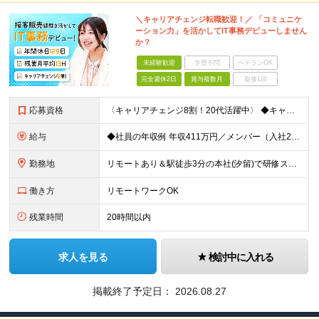
＼キャリアチェンジ転職歓迎！／ 「コミュニケ
ーション力」を活かしてIT事務デビューしません
か？
未経験歓迎
学歴不問
ベテランOK
完全週休2日
賞与複数月
面接1回
応募資格
〈キャリアチェンジ8割！20代活躍中〉 ◆キャリアチェンジ転職歓迎 ◆PCスキル不問 ◆専門・短大卒以上 ◎同期入社と一緒に研修が受けられます！ ＼下記のような方に向いています／ ◇今から手に職をつ
給与
◆社員の年収例 年収411万円／メンバー（入社2年目） 年収800万円／マネージャー（入社7年目） -------------------- ◆月給22万7000円～30万円＋賞与年2回＋残業代全額支
勤務地
リモートあり＆駅徒歩3分の本社(汐留)で研修スタート！ 【システナ東京本社】 東京都港区海岸1-2-20 汐留ビルディング14F・16F ◆リモートワーク・フルリモートのお仕事もあり ◆お住まいの地
働き方
リモートワークOK
残業時間
20時間以内
求人を見る
検討中に入れる
掲載終了予定日：
2026.08.27