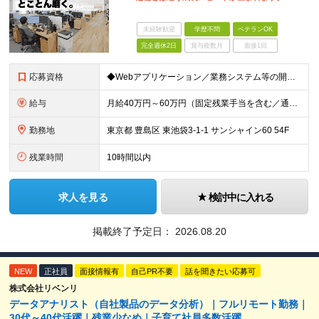
未経験歓迎
学歴不問
ベテランOK
完全週休2日
賞与複数月
面接1回
応募資格
◆Webアプリケーション／業務システム等の開発実務経験：5年以上 ◆AIを活用した開発実務経験：1年以上 ◆日本国内在住の方
給与
月給40万円～60万円（固定残業手当を含む／通勤手当は別途支給） 想定年収480万円～720万円 ※固定残業手当は時間外労働の有無に関わらず40時間相当分、月額9万6千円～14万3千円を支給 （40
勤務地
東京都 豊島区 東池袋3-1-1 サンシャイン60 54F
残業時間
10時間以内
求人を見る
検討中に入れる
掲載終了予定日：
2026.08.20
NEW
正社員
面接情報有
自己PR不要
話を聞きたい応募可
株式会社リベンリ
データアナリスト（自社製品のデータ分析）｜フルリモート勤務｜
30代～40代活躍｜残業少なめ｜子育て社員多数活躍