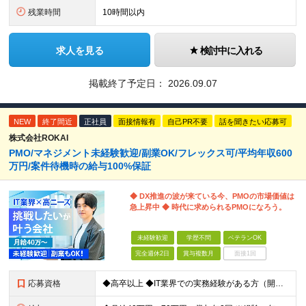
残業時間
10時間以内
求人を見る
検討中に入れる
掲載終了予定日：
2026.09.07
NEW
終了間近
正社員
面接情報有
自己PR不要
話を聞きたい応募可
株式会社ROKAI
PMO/マネジメント未経験歓迎/副業OK/フレックス可/平均年収600
万円/案件待機時の給与100%保証
◆ DX推進の波が来ている今、PMOの市場価値は
急上昇中 ◆ 時代に求められるPMOになろう。
未経験歓迎
学歴不問
ベテランOK
完全週休2日
賞与複数月
面接1回
応募資格
◆高卒以上 ◆IT業界での実務経験がある方（開発・インフラ・サポート等、職種不問） ★マネジメント・PMOの経験は一切問いません！ ～こんな方は向いています～ ・2〜3人の小規模なチームで、リーダー