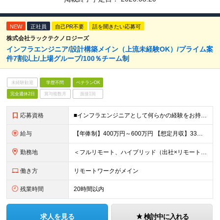
NEW
正社員
自己PR不要
話を聞きたい応募可
株式会社ラックテクノロジーズ
インフラエンジニア/設計構築メイン（上流未経験OK）/プライム案
件7割以上/上場グループ/100％チーム制
未経験歓迎
学歴不問
ベテランOK
完全週休2日
賞与複数月
面接1回
応募資格
■インフラエンジニアとして何らかの経験をお持ちの方 ∟運用や保守の方も歓迎します！業界/担当フェーズは問いません 100％チーム配属なので、サポート体制が整っています！ ■学歴不問 ＜こんな想い
給与
【年俸制】400万円～600万円 【想定月収】33万3,350円～50万円 ※経験・スキル・保有資格などを考慮して決定します。 ※月額給与は年俸の12分の1を毎月支給します。 ※年俸には前払退職金、住
勤務地
＜フルリモート、ハイブリッド（出社×リモート）案件多数！＞ ■本社／東京都千代田区平河町2丁目16番1号 平河町森タワー ※転居を伴う転勤はありません。 ■クライアント先（東京・神奈川・千葉・埼玉）
働き方
リモートワークがメイン
残業時間
20時間以内
求人を見る
検討中に入れる