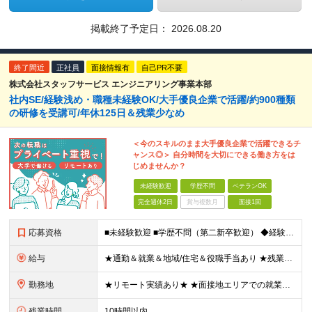
掲載終了予定日：
2026.08.20
終了間近
正社員
面接情報有
自己PR不要
株式会社スタッフサービス エンジニアリング事業本部
社内SE/経験浅め・職種未経験OK/大手優良企業で活躍/約900種類
の研修を受講可/年休125日＆残業少なめ
＜今のスキルのまま大手優良企業で活躍できるチ
ャンス◎＞ 自分時間を大切にできる働き方をは
じめませんか？
未経験歓迎
学歴不問
ベテランOK
完全週休2日
賞与複数月
面接1回
応募資格
■未経験歓迎 ■学歴不問（第二新卒歓迎） ◆経験は一切問いません ◆転職回数・ブランク期間も不問 ◆面接というよりは“リラックス面談”です ≪こんな方をお待ちしています≫ ・地道にコツコツ作業が得
給与
★通勤＆就業＆地域/住宅＆役職手当あり ★残業代は全額支給 ★選べる給与制度あり！ ■東京・神奈川・千葉・埼玉勤務の場合 月給24.5万円～55万円＋諸手当 （残業代は全額支給） (20,000円の
勤務地
★リモート実績あり★ ★面接地エリアでの就業率92％以上！ 『地元で働きたい』『新天地で挑戦したい』という希望に、業界トップクラス約7,000件の取引事業所数、90,000件以上のプロジェクトから検
残業時間
10時間以内