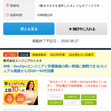
勤務地
《働きやすさを追求したキレイなオフィスです！》 【本社】 東京都新宿区新宿4-3-25 TOKYU REIT新宿ビル8F 【ラーニングセンター】 東京都渋谷区千駄ヶ谷5-32-10 南新宿SKビル6
残業時間
10時間以内
求人を見る
検討中に入れる
掲載終了予定日：
2026.08.27
終了間近
正社員
面接情報有
自己PR不要
話を聞きたい応募可
株式会社エンジニアのミカタ
SRE・DevOpsエンジニア | 市場価値の高い領域に挑戦できる/カジ
ュアル面談から◎/20〜30代活躍
「次のキャリア」でSRE／DevOpsを考えている
方へ 「年収/働き方/技術領域」に行き詰まりはあ
りませんか？
未経験歓迎
学歴不問
ベテランOK
完全週休2日
賞与複数月
面接1回