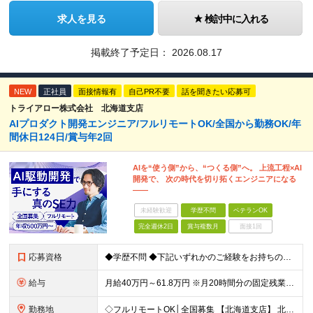
求人を見る
検討中に入れる
掲載終了予定日：
2026.08.17
NEW
正社員
面接情報有
自己PR不要
話を聞きたい応募可
トライアロー株式会社 北海道支店
AIプロダクト開発エンジニア/フルリモートOK/全国から勤務OK/年
間休日124日/賞与年2回
AIを“使う側”から、“つくる側”へ。 上流工程×AI
開発で、 次の時代を切り拓くエンジニアになる
――
未経験歓迎
学歴不問
ベテランOK
完全週休2日
賞与複数月
面接1回
応募資格
◆学歴不問 ◆下記いずれかのご経験をお持ちの方 ・Webアプリケーション開発の実務経験（目安：7年以上） ・要件定義・基本設計など、上流工程の経験（目安：3年以上） ・Pythonでの開発経験（目安：
給与
月給40万円～61.8万円 ※月20時間分の固定残業代（58,000円～）を含む。超過時間分を別途支給 ※年齢、経験、スキル、前職給与などを考慮のうえ、決定いたします。 ※試用期間6ヶ月あり。期間中
勤務地
◇フルリモートOK│全国募集 【北海道支店】 北海道札幌市中央区南一条西2丁目5番地 ※(変更の範囲)上記を除く当社関連勤務地 ※通勤不要