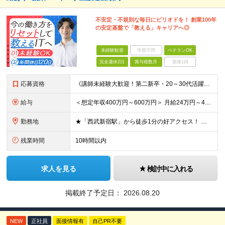
不安定・不規則な毎日にピリオドを！ 創業100年
の安定基盤で「教える」キャリアへ◎
未経験歓迎
学歴不問
ベテランOK
完全週休2日
賞与複数月
面接1回
応募資格
《講師未経験大歓迎！第二新卒・20～30代活躍中》 ◆大卒以上 ◆何らかのITまたはゲーム業界のご経験をお持ちの方 ┗プログラマー・ゲーム企画経験者など、職種・経験年数は不問！ 業界経験者であればご
給与
＜想定年収400万円～600万円＞ 月給24万円～45万円+各種手当+賞与年2回 ※超過分は別途支給 ※試用期間3ヶ月あり（期間中は講師手当は減額支給、その他の待遇に差異なし） ※固定残業代：時間外労
勤務地
★「西武新宿駅」から徒歩1分の好アクセス！ 東京都新宿区百人町1-5-6 ※(変更の範囲)上記を除く当社関連勤務地
残業時間
10時間以内
求人を見る
検討中に入れる
掲載終了予定日：
2026.08.20
NEW
正社員
面接情報有
自己PR不要