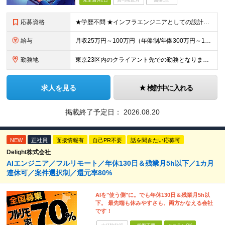
完全週休2日
賞与複数月
面接1回
応募資格
★学歴不問 ★インフラエンジニアとしての設計構築経験をお持ちの方(年数不問) ★アプリケーションの設計及び開発の経験をお持ちの方(年数不問) (例えばこのような方におススメ！) ◇ネットワークやサー
給与
月収25万円～100万円（年俸制/年俸300万円～1200万円）＋業績・季節手当 ※年俸は、12分割です。 ※前職給与や経験・スキルなどを考慮し加給・優遇します。 ※各種手当込み、交通費および超過手
勤務地
東京23区内のクライアント先での勤務となります。 ※経験やスキル、通勤時間などの希望を考慮の上、勤務地を決定します。 ≪本社≫ 東京都品川区東品川4-12-8 品川シーサイドイーストタワー15階
求人を見る
検討中に入れる
掲載終了予定日：
2026.08.20
NEW
正社員
面接情報有
自己PR不要
話を聞きたい応募可
Delight株式会社
AIエンジニア／フルリモート／年休130日＆残業月5h以下／1カ月
連休可／案件選択制／還元率80%
AIを"使う側"に。でも年休130日＆残業月5h以
下。 最先端も休みやすさも、両方かなえる会社
です！