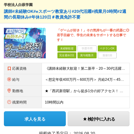
学校法人白萩学園
講師#未経験OK#eスポーツ教室あり#20代活躍#残業月0時間#2週
間の長期休み#年休120日＃教員免許不要
「ゲームが好き！」その気持ちが一番の武器に◎
若手目線で、学生の未来をサポートする仕事で
す！
未経験歓迎
学歴不問
ベテランOK
完全週休2日
賞与複数月
面接1回
応募資格
《講師未経験大歓迎！第二新卒・20～30代活躍中》 ◆大卒以上 ◆何らかのITまたはゲーム業界のご経験をお持ちの方 ┗プログラマー・ゲーム企画経験者など、職種・経験年数は不問！ 業界経験者であればご
給与
＜想定年収400万円～600万円＞ 月給24万～45万円+各種手当+賞与年2回 ※超過分は別途支給 ※試用期間3ヶ月あり（期間中は講師手当は減額支給、その他の待遇に差異なし） ※固定残業代：時間外労働
勤務地
★「西武新宿駅」から徒歩1分の好アクセス！ 東京都新宿区百人町1-5-6 ※(変更の範囲)上記を除く当社関連勤務地
残業時間
10時間以内
求人を見る
検討中に入れる
掲載終了予定日：
2026.08.20