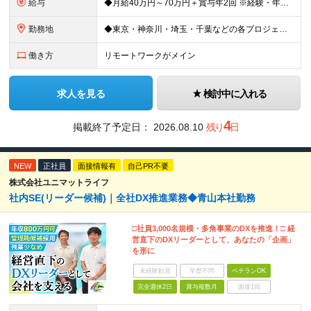
給与
◆月給40万円～70万円＋賞与年2回 ※経験・年齢・能力を考慮の上、当社規定により優遇いたします ※試用期間1ヶ月あり、待遇等に差異なし ※残業代別途全額支給 ＜平均年収600万円＞ 年収420万円
勤務地
◆東京・神奈川・埼玉・千葉などの各プロジェクト先 ※希望勤務地を考慮します。 ※お客様先の9割は、東京23区内です。 ※転居を伴う転勤はありません。 ※客先常駐の場合はクライアントのルールに準じます。
働き方
リモートワークがメイン
求人を見る
検討中に入れる
4
掲載終了予定日：
2026.08.10
残り
日
NEW
正社員
面接情報有
自己PR不要
株式会社ユニマットライフ
社内SE(リーダー候補)｜全社DX推進業務◆青山本社勤務
□社員3,000名規模・多角事業のDXを推進！□ 経
営直下のDXリーダーとして、あなたの「企画」
を形に
未経験歓迎
学歴不問
ベテランOK
完全週休2日
賞与複数月
面接1回