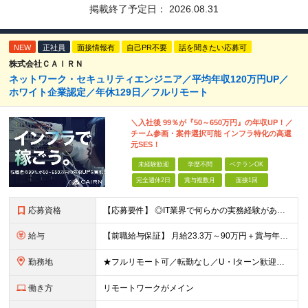
掲載終了予定日：
2026.08.31
NEW
正社員
面接情報有
自己PR不要
話を聞きたい応募可
株式会社ＣＡＩＲＮ
ネットワーク・セキュリティエンジニア／平均年収120万円UP／
ホワイト企業認定／年休129日／フルリモート
＼入社後 99％が『50～650万円』の年収UP！／
チーム参画・案件選択可能 インフラ特化の高還
元SES！
未経験歓迎
学歴不問
ベテランOK
完全週休2日
賞与複数月
面接1回
応募資格
【応募要件】 ◎IT業界で何らかの実務経験がある方 └2～3ヶ月の実務経験のある方は歓迎します！ 例）PCキッティングやモバイル通信基地局の業務経験者など インフラエンジニアとしてご経験のある方は、
給与
【前職給与保証】 月給23.3万～90万円＋賞与年2回＋インセンティブ ★年収1000万円以上の実績あり！ ※上記月給には月20～30時間分（2万9,300円～21万7,900円）の固定残業代を含み
勤務地
★フルリモート可／転勤なし／U・Iターン歓迎★ ◎勤務地は相談の上、ご自宅近くに調整します！ 【勤務地】 本社、または東京／埼玉／千葉／神奈川／愛知／仙台のクライアント先 ◎完全在宅（フルリモート）
働き方
リモートワークがメイン