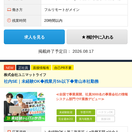
働き方
フルリモートがメイン
残業時間
20時間以内
求人を見る
検討中に入れる
掲載終了予定日：
2026.08.17
NEW
正社員
面接情報有
自己PR不要
株式会社ユニマットライフ
社内SE｜未経験OK◆残業月5h以下◆青山本社勤務
≪全国で事業展開、社員3000名の事業会社の情報
システム部門でIT業務デビュー≫
未経験歓迎
学歴不問
ベテランOK
完全週休2日
賞与複数月
面接1回