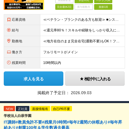
未経験歓迎
学歴不問
ベテランOK
完全週休2日
賞与複数月
面接1回
応募資格
≪ベテラン・ブランクのある方も歓迎≫ ■システム開発の実務経験をお持ちの方（言語・工程・年数不問） ■学歴不問 ≪こんな方はぜひご応募ください≫ □AIを武器に、市場価値を高めたい □AIツールを実
給与
≪還元率80％！スキルや経験をしっかり収入に反映します≫ 年俸530万円以上＋業績賞与 ※スキル・経験を考慮の上、優遇いたします ※上記年俸を12分割し、月1回支給します ※上記年俸には固定残業代月
勤務地
≪地方在住のまま完全在宅(通勤不要)もOK！フルリモート7割、ハイブリッド2割！≫ ご自宅でのリモートワーク、または東京都、神奈川、埼玉、千葉を中心とするお客様先での勤務 ■本社アクセス 東京都豊島
働き方
フルリモートがメイン
残業時間
10時間以内
求人を見る
検討中に入れる
掲載終了予定日：
2026.09.03
NEW
正社員
面接情報有
自己PR不要
学校法人白萩学園
IT講師#教員免許不要#残業月0時間#毎年2週間の休暇あり#毎年昇
給あり#創業100年＆学生数過去最高