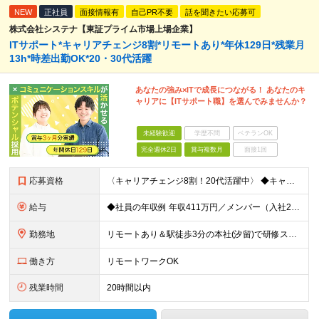
NEW
正社員
面接情報有
自己PR不要
話を聞きたい応募可
株式会社システナ【東証プライム市場上場企業】
ITサポート*キャリアチェンジ8割*リモートあり*年休129日*残業月
13h*時差出勤OK*20・30代活躍
あなたの強み×ITで成長につながる！ あなたのキ
ャリアに【ITサポート職】を選んでみませんか？
未経験歓迎
学歴不問
ベテランOK
完全週休2日
賞与複数月
面接1回
応募資格
〈キャリアチェンジ8割！20代活躍中〉 ◆キャリアチェンジ転職歓迎 ◆専門・短大卒以上 ◆35歳までの方(若年層の長期キャリア形成のため) ◎同期入社と一緒に研修が受けられます！ ＼下記のような方に
給与
◆社員の年収例 年収411万円／メンバー（入社2年目） 年収800万円／マネージャー（入社7年目） -------------------- ◆月給22万7000円～30万円＋賞与年2回＋残業代全額支
勤務地
リモートあり＆駅徒歩3分の本社(汐留)で研修スタート！ 【システナ東京本社】 東京都港区海岸1-2-20 汐留ビルディング14F・16F ◆リモートワーク・フルリモートのお仕事もあり ◆お住まいの地
働き方
リモートワークOK
残業時間
20時間以内