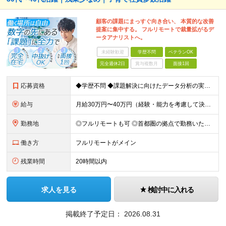
顧客の課題にまっすぐ向き合い、 本質的な改善
提案に集中する。 フルリモートで裁量拡がるデ
ータアナリストへ。
未経験歓迎
学歴不問
ベテランOK
完全週休2日
賞与複数月
面接1回
応募資格
◆学歴不問 ◆課題解決に向けたデータ分析の実務経験 ※事業会社でのご経験をお持ちの方、 データ分析～プレゼンまでのご経験をお持ちの方は尚歓迎します ＜歓迎要件・求める人物像＞ ◎複雑な課題を整理し
給与
月給30万円〜40万円（経験・能力を考慮して決定） ※固定残業代20時間分（4.0〜5.5万円）含む／超過分は全額支給 ※経験・スキルを考慮のうえ決定いたします ※6ヶ月の試用期間あり。期間中の待遇に
勤務地
◎フルリモートも可 ◎首都圏の拠点で勤務いただくことを想定しております ■本社（湘南本社） 神奈川県藤沢市辻堂神台2-2-1 アイクロス湘南8階 └JR東海道線「辻堂駅」徒歩3分 ■東北支社 秋田
働き方
フルリモートがメイン
残業時間
20時間以内
求人を見る
検討中に入れる
掲載終了予定日：
2026.08.31