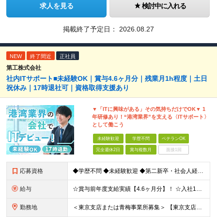
求人を見る
検討中に入れる
掲載終了予定日：
2026.08.27
NEW
終了間近
正社員
第工株式会社
社内ITサポート■未経験OK｜賞与4.6ヶ月分｜残業月1h程度｜土日
祝休み｜17時退社可｜資格取得支援あり
▼「ITに興味がある」その気持ちだけでOK▼ 1
年研修あり！“港湾業界”を支える〈ITサポート〉
として働こう
未経験歓迎
学歴不問
ベテランOK
完全週休2日
賞与複数月
面接1回
応募資格
◆学歴不問 ◆未経験歓迎 ◆第二新卒・社会人経験の浅い方も歓迎 日本語でのビジネス文書作成・電話対応が 支障なく行える方であれば大丈夫です◎ ＼IT知識ゼロからスタートOK／ 応募に専門スキルや資
給与
☆賞与前年度支給実績【4.6ヶ月分】！ ☆入社1年目から【年収400万円】可！ 月給23万5,000円～30万5,000円＋諸手当＋賞与年2回 ※経験・スキルを考慮して決定します。 ※上記には一律
勤務地
＜東京支店または青梅事業所募集＞ 【東京支店】 東京都千代田区神田東松下町41-1 H1O神田 【青梅事業所】 東京都江東区青海3-2-17 ワールド流通センター内504号室 ※勤務先はご希望を