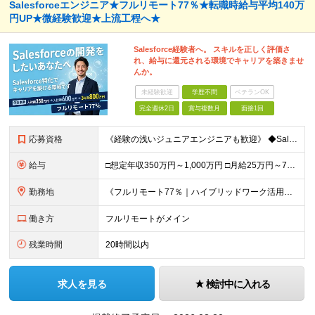
Salesforceエンジニア★フルリモート77％★転職時給与平均140万
円UP★微経験歓迎★上流工程へ★
Salesforce経験者へ。 スキルを正しく評価さ
れ、給与に還元される環境でキャリアを築きませ
んか。
未経験歓迎
学歴不問
ベテランOK
完全週休2日
賞与複数月
面接1回
応募資格
《経験の浅いジュニアエンジニアも歓迎》 ◆Salesforceによる開発の実務経験（実務経験1年以上） ◆学歴不問 ▽歓迎要件 ※必須ではありません ・PM経験のある方、Apex／LWCの開発経験が
給与
□想定年収350万円～1,000万円 □月給25万円～75万円＋単価連動のインセンティブ＋賞与（年2回） ※月給にはみなし残業代（月20時間分／33,186円～）を含みます。超過分は全額支給 ▽試用
勤務地
《フルリモート77％｜ハイブリッドワーク活用中》 東京都23区・大阪府を中心とした各プロジェクト先となります 《本社》高知県高知市本町2-4-30-905 (変更の範囲)上記を除く当社関連勤務地
働き方
フルリモートがメイン
残業時間
20時間以内
求人を見る
検討中に入れる