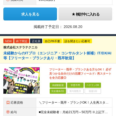
求人を見る
検討中に入れる
掲載終了予定日：
2026.08.20
NEW
終了間近
正社員
自己PR不要
話を聞きたい応募可
株式会社ステラテクニカ
未経験からのITプロ（エンジニア・コンサルタント候補）IT/DX/AI
等【フリーター・ブランクあり・既卒歓迎】
フリーター・既卒・ブランクある方もOK！ 必ず
見つかる自分だけの活躍フィールド♪ 再スタート
を全力応援◎
未経験歓迎
学歴不問
ベテランOK
完全週休2日
賞与複数月
面接1回
応募資格
＼フリーター・既卒・ブランクOK！人生再スタートを応援します／ 【学歴・経験不問】 ・未経験OK ・IT業界未経験OK ・第二新卒歓迎 ・社会人経験が浅い方も歓迎 ・異業種からの転職歓迎 【下記の方
給与
■完全未経験者：月給21万円～50万円 ※上記下限金額は最低保証額 ※経験・スキルに応じて優遇 ※残業代は別途支給