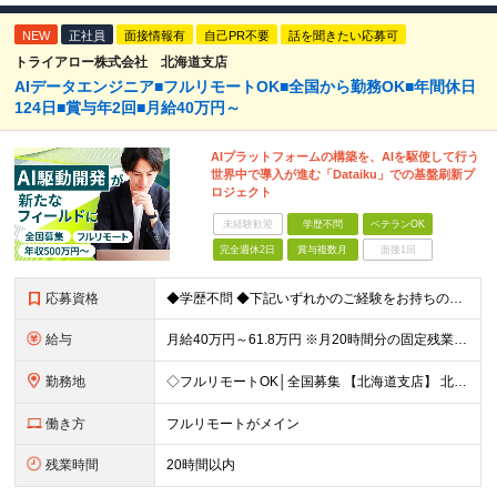
NEW
正社員
面接情報有
自己PR不要
話を聞きたい応募可
トライアロー株式会社 北海道支店
AIデータエンジニア■フルリモートOK■全国から勤務OK■年間休日
124日■賞与年2回■月給40万円～
AIプラットフォームの構築を、AIを駆使して行う
世界中で導入が進む「Dataiku」での基盤刷新プ
ロジェクト
未経験歓迎
学歴不問
ベテランOK
完全週休2日
賞与複数月
面接1回
応募資格
◆学歴不問 ◆下記いずれかのご経験をお持ちの方 ・Webアプリケーション開発の実務経験（目安：7年以上） ・要件定義・基本設計など、上流工程の経験（目安：3年以上） ・Pythonでの開発経験（目安：
給与
月給40万円～61.8万円 ※月20時間分の固定残業代（58,000円～）を含む。超過時間分を別途支給 ※年齢、経験、スキル、前職給与などを考慮のうえ、決定いたします。 ※試用期間6ヶ月あり。期間中
勤務地
◇フルリモートOK│全国募集 【北海道支店】 北海道札幌市中央区南一条西2丁目5番地 ※(変更の範囲)上記を除く当社関連勤務地 ※通勤不要
働き方
フルリモートがメイン
残業時間
20時間以内