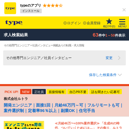
typeのアプリ
インストール
ログイン
会員登録
検討中(
0
)
MENU
63
求人検索結果
件中
1～50
件表示
その他専門エンジニア × 社員インタビュー掲載ありの転職・求人情報
その他専門エンジニア／社員インタビュー
変更
保存した検索条件
PICK UP!
NEW
正社員
面接情報有
自己PR不要
話を聞きたい応募可
株式会社ルトラ
開発エンジニア｜面接1回｜月給46万円～可｜フルリモートも可｜
案件選択制｜定着率96％以上｜副業OK｜住宅手当
≪月給46万〜×100%案件選択≫ 「生成AIの時
代、ついていくためには…」 その焦り、ルトラ