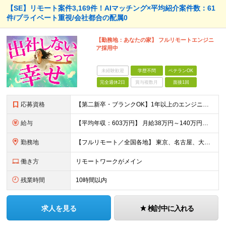
【SE】リモート案件3,169件！AIマッチング×平均紹介案件数：61
件/プライベート重視/会社都合の配属0
【勤務地：あなたの家】 フルリモートエンジニ
ア採用中
未経験歓迎
学歴不問
ベテランOK
完全週休2日
賞与複数月
面接1回
応募資格
【第二新卒・ブランクOK】1年以上のエンジニア経験がある方(開発・インフラ・工程・言語一切不問） 文理・学歴不問 【歓迎条件】 ◆AI・クラウド案件に参画したい方 ◆下流工程から上流工程へステップア
給与
【平均年収：603万円】 月給38万円～140万円＋諸手当（経験者） 【平均年収603万円】 ※案件の契約内容や昇給額などはすべて開示します。 ※経験や能力を考慮し決定します。 ※月給には固定残業
勤務地
【フルリモート／全国各地】 東京、名古屋、大阪、福岡を中心とした全国のプロジェクトにアサイン。 ※プロジェクトは完全選択制です。 ※フルリモート、ハイブリッド型、常駐案件から自由に選択可能です。 ※転
働き方
リモートワークがメイン
残業時間
10時間以内
求人を見る
検討中に入れる