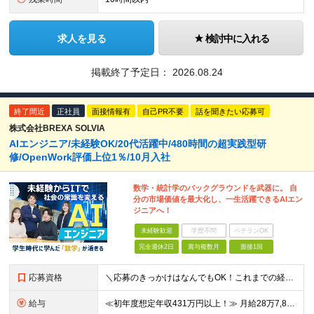
求人を見る
検討中に入れる
掲載終了予定日：
2026.08.24
終了間近
正社員
面接情報有
自己PR不要
話を聞きたい応募可
株式会社BREXA SOLVIA
AIエンジニア/未経験OK/20代活躍中/480時間の超実践型研
修/OpenWork評価上位1％/10月入社
数学・統計学のバックグラウンドを武器に。 自
分の市場価値を最大化し、一生活躍できるAIエン
ジニアへ！
未経験歓迎
学歴不問
ベテランOK
完全週休2日
賞与複数月
面接1回
応募資格
＼応募のきっかけはなんでもOK！これまでの経験よりも「ITに興味がある」「前職の経験を活かしてキャリアチェンジしたい」という気持ちを重視しています／ ◆年齢30歳まで（若年層の長期キャリア形成のため
給与
≪初年度想定年収431万円以上！≫ 月給28万7,825円～＋賞与年2回 ※上記金額には月20時間分(3万8,900円～)の見込み残業代を含み、超過した分は別途全額支給します。 ※経験やスキルを考慮