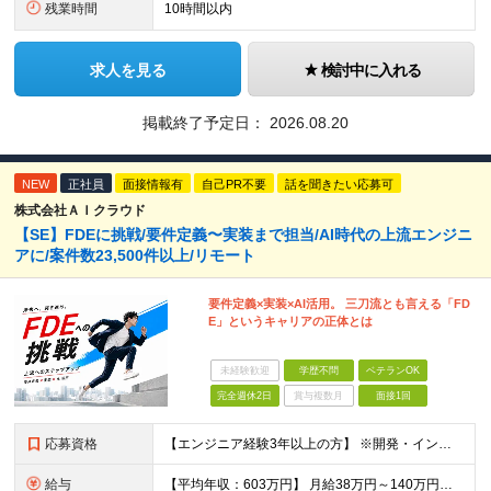
残業時間
10時間以内
求人を見る
検討中に入れる
掲載終了予定日：
2026.08.20
NEW
正社員
面接情報有
自己PR不要
話を聞きたい応募可
株式会社ＡＩクラウド
【SE】FDEに挑戦/要件定義〜実装まで担当/AI時代の上流エンジニ
アに/案件数23,500件以上/リモート
要件定義×実装×AI活用。 三刀流とも言える「FD
E」というキャリアの正体とは
未経験歓迎
学歴不問
ベテランOK
完全週休2日
賞与複数月
面接1回
応募資格
【エンジニア経験3年以上の方】 ※開発・インフラ・工程・言語一切不問 ※文理・学歴不問 【歓迎条件】 ◆Python実務経験がある方 ◆LLM・生成AIを使った開発経験がある方 ◆要件定義・顧客折衝
給与
【平均年収：603万円】 月給38万円～140万円＋諸手当（経験者） 【平均年収603万円】 ※案件の契約内容や昇給額などはすべて開示します。 ※経験や能力を考慮し決定します。 ※月給には固定残業