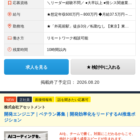
応募資格
＼リーダー経験不問／ ●大卒以上 ●情シス関連業務の実務経験(2～3年を想定) ～こんな方に最適なポジションです～ ・大きな裁量、スケール感で企画を動かしたい方 ・アイデアや経験を活かして構想から関
給与
★想定年収600万円～800万円 ◆月給37.5万円～50万円＋賞与年2回 ※経験・年齢・能力などを考慮の上、決定します。 ※残業代は管理職採用のためなし ※試用期間3ヶ月(期間中の待遇等に差異なし
勤務地
★「外苑前駅」徒歩3分／転勤なし 【東京】東京都港区南青山2-12-14 ユニマット青山ビル ※(変更の範囲)上記を除く当社関連勤務地
働き方
リモートワーク相談可能
残業時間
10時間以内
求人を見る
検討中に入れる
掲載終了予定日：
2026.08.20
NEW
正社員
面接情報有
話を聞きたい応募可
株式会社アセットメント
開発エンジニア｜ベテラン募集｜開発効率化をリードするAI推進ポ
ジション
AIを、チームで磨く。対面にこだわるからこそ、
他社とは違う成長スピードが生まれます。