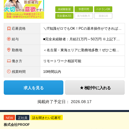
未経験歓迎
学歴不問
ベテランOK
完全週休2日
賞与複数月
面接1回
応募資格
＼IT知識ゼロでもOK！PCの基本操作ができればご応募いただけます／ 【学歴・経験不問】 ・未経験OK ・IT業界未経験OK ・第二新卒歓迎 ・社会人経験が浅い方も歓迎 ・異業種からの転職歓迎 【下
給与
■完全未経験者：月給21万円～50万円 ※上記下限金額は最低保証額 ※経験・スキルに応じて優遇 ※残業代は別途支給
勤務地
＜名古屋・東海エリアに勤務地多数！ぜひご相談ください＞ 【転勤なし】本社および東海エリアの業務先 本社／愛知県名古屋市中村区名駅 ※敷地内全面禁煙
働き方
リモートワーク相談可能
残業時間
10時間以内
求人を見る
検討中に入れる
掲載終了予定日：
2026.08.17
NEW
正社員
話を聞きたい応募可
株式会社PROOF