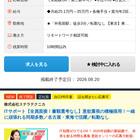
応募資格
＼未経験OK！第二新卒可／ ●学歴不問 ●社会人経験をお持ちの方（年数不問） ～こんな方にオススメのポジションです～ ★コミュニケーションを大切にし、人のサポートが好きな方 ★情報システムやIT、D
給与
◆月給25.1万円～35万円＋各種手当＋賞与年2回 ※経験・年齢・能力などを考慮の上、決定します。 ※上記には固定残業代：30時間分／5万円を含む。超過分は別途全額支給。 ※試用期間3ヶ月(期間中の
勤務地
★「外苑前駅」徒歩3分／転勤なし 【東京】東京都港区南青山2-12-14 ユニマット青山ビル ※(変更の範囲)上記を除く当社関連勤務地
働き方
リモートワーク相談可能
残業時間
10時間以内
求人を見る
検討中に入れる
掲載終了予定日：
2026.08.20
NEW
終了間近
正社員
自己PR不要
話を聞きたい応募可
株式会社ステラテクニカ
ITサポート【全員面接！書類選考なし】意欲重視の積極採用！一緒
に頑張れる同期多数／名古屋・東海で活躍／転勤なし
IT知識ゼロでもOK！ 2025年始動の新組織で、 未
来を創る仲間を募集 意欲オンリーの応募大歓迎♪